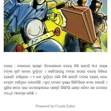
ବଣାଇ : ବଣାଇରେ ସ୍ପଷ୍ଟ ଦିବାଲୋକରେ ବାଇକ୍‌ ଡିକି ଭାଙ୍ଗି ୩.୫ ଲକ୍ଷ
ଟଙ୍କା ଲୁଟି ନେଲେ ଦୁର୍ବୃତ୍ତ । ଏସବିଆଇରୁ ଟଙ୍କା ଉଠାଇ ବାଇକ୍‌ ଡିକିରେ
ବ୍ୟକ୍ତି ରଖିଥିଲେ । ୨ ଜଣ ଦୁର୍ବୃତ୍ତ ଆସି ଡିକି ଭାଙ୍ଗି ଟଙ୍କା ବ୍ୟାଗ୍‌ ନେଇ
ଚମ୍ପଟ ମାରିଥିବା ଜଣାପଡିଛି । ଲୁଟ୍‌ ବେଳର ଦୃଶ୍ୟ ସିସିଟିଭିରେ କଏଦ ହୋଇଛି ।
ପୁଲିସ ଖବର ପାଇ ଘଟଣାସ୍ଥଳରେ ପହଞ୍ଚି ସିସିଟିଭି ଯାଞ୍ଚ କରିବା ସହ ଘଟଣାର
ତଦନ୍ତ ଆରମ୍ଭ କରିଛି ।
Powered by
Froala Editor