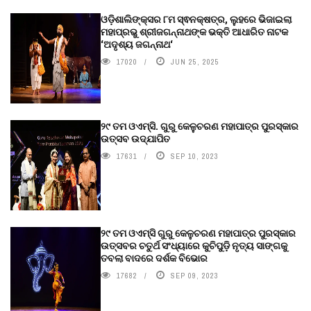
ଓଡ଼ିଶାଲିଙ୍କ୍ସର ୮ମ ସ୍ଵନକ୍ଷତ୍ର, ଲୁହରେ ଭିଜାଇଲା
ମହାପ୍ରଭୁ ଶ୍ରୀଜଗନ୍ନାଥଙ୍କ ଭକ୍ତି ଆଧାରିତ ନାଟକ
‘ଅଦୃଶ୍ୟ ଜଗନ୍ନାଥ‘
17020
JUN 25, 2025
୨୯ ତମ ଓଏମ୍‌ସି. ଗୁରୁ କେଳୁଚରଣ ମହାପାତ୍ର ପୁରସ୍କାର
ଉତ୍ସବ ଉଦ୍‍ଯାପିତ
17631
SEP 10, 2023
୨୯ ତମ ଓଏମ୍‌ସି ଗୁରୁ କେଳୁଚରଣ ମହାପାତ୍ର ପୁରସ୍କାର
ଉତ୍ସବର ଚତୁର୍ଥ ସଂଧ୍ୟାରେ କୁଚିପୁଡ଼ି ନୃତ୍ୟ ସାଙ୍ଗକୁ
ତବଲା ବାଦରେ ଦର୍ଶକ ବିଭୋର
17682
SEP 09, 2023