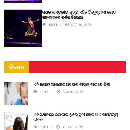
କଥକ ଶାସ୍ତ୍ରୀୟ ନୃତ୍ୟ ସହିତ ହିନ୍ଦୁସ୍ଥାନୀ କଣ୍ଠ
ସଙ୍ଗୀତରେ ଦର୍ଶକ ବିଭୋର
18081
SEP 06, 2023
ବିଶେଷ
ଏହି ଉପାୟ ଆପଣାଇଲେ ଘର ଖାଦ୍ୟ ଖାଇବେ ପିଲା
14109
AUG 07, 2026
ଏହି ସ୍ଥାନରେ କଳାଜାଇ ଥିଲେ ସୁଖୀ ହୋଇଥାଏ ଦାମ୍ପତ୍ୟ
ଜୀବନ
15811
AUG 05, 2026