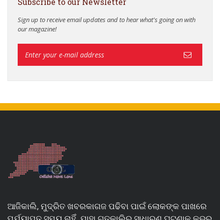
Subscribe to our Newsletter
Sign up to receive email updates and to hear what's going on with
our magazine!
ଆଜିକାଲି, ମୁଦ୍ରିତ ଖବରକାଗଜ ପଢିବା ପାଇଁ ଲୋକଙ୍କ ପାଖରେ
ପର୍ଯ୍ୟାପ୍ତ ସମୟ ନାହିଁ, ଯାହା ଗତକାଲିର ସାଧାରଣ ଘଟଣାକୁ କଭର୍