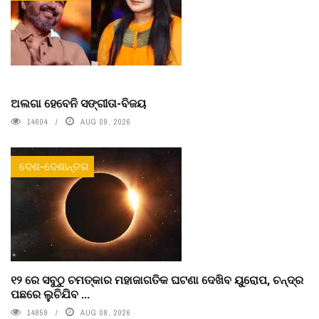
ଅଲଗା ହେବେନି ସଙ୍ଗୀତା-ବିଜୟ
14604
AUG 09, 2026
ଦେଶ-ଦେଶାନ୍ତର
୧୨ ରେ ସବୁଠୁ ଚମତ୍କାର ମହାଜାଗତିକ ଘଟଣା ଦେଖିବ ୟୁରୋପ, ଚନ୍ଦ୍ର
ପଛରେ ଲୁଚିଯିବ ...
14859
AUG 08, 2026