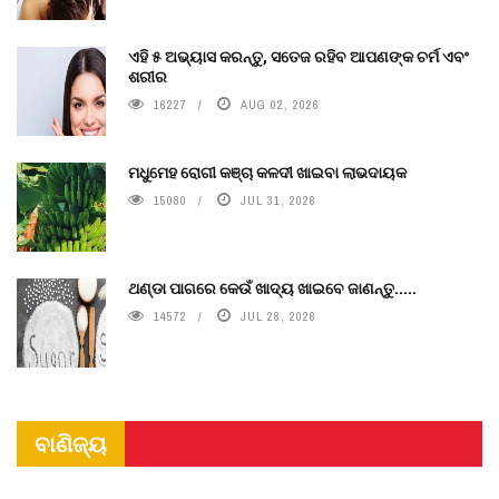
ଏହି ୫ ଅଭ୍ୟାସ କରନ୍ତୁ, ସତେଜ ରହିବ ଆପଣଙ୍କ ଚର୍ମ ଏବଂ
ଶରୀର
16227
AUG 02, 2026
ମଧୁମେହ ରୋଗୀ କଞ୍ଚା କଳଦୀ ଖାଇବା ଲାଭଦାୟକ
15080
JUL 31, 2026
ଥଣ୍ଡା ପାଗରେ କେଉଁ ଖାଦ୍ୟ ଖାଇବେ ଜାଣନ୍ତୁ.....
14572
JUL 28, 2026
ବାଣିଜ୍ୟ