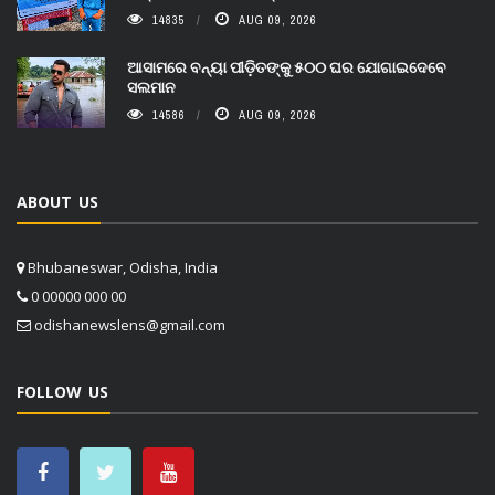
14835
AUG 09, 2026
ଆସାମରେ ବନ୍ୟା ପୀଡ଼ିତଙ୍କୁ ୫୦୦ ଘର ଯୋଗାଇଦେବେ
ସଲମାନ
14586
AUG 09, 2026
ABOUT US
Bhubaneswar, Odisha, India
0 00000 000 00
odishanewslens@gmail.com
FOLLOW US