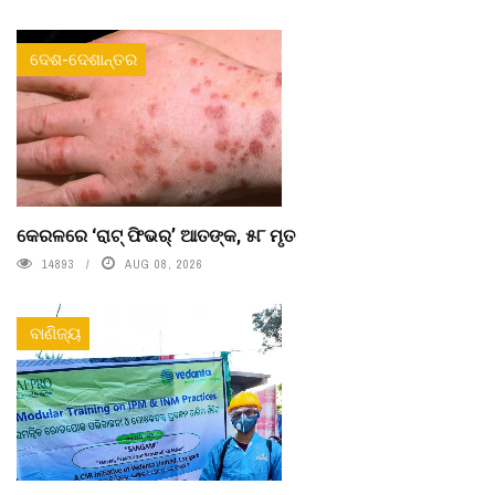
ଦେଶ-ଦେଶାନ୍ତର
କେରଳରେ ‘ରାଟ୍ ଫିଭର୍’ ଆତଙ୍କ, ୫୮ ମୃତ
14893
AUG 08, 2026
ବାଣିଜ୍ୟ