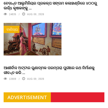
ବେଦାନ୍ତ ଆଲୁମିନିୟର ପ୍ରକଳ୍ପ ସଙ୍ଗମ କଳାହାଣ୍ଡିରେ ୪୦୦ରୁ
ଉର୍ଦ୍ଧ କୃଷକଙ୍କୁ ...
14835
AUG 09, 2026
ବାଣିଜ୍ୟ
ଆଶୀର୍ବାଦ ଅଟ୍ଟାର ଗୁଣାତ୍ମକ ପରମ୍ପରା ପୁରୀରେ ରଥ ନିର୍ମାଣକୁ
ଜୀବନ୍ତ କରି ...
13909
AUG 09, 2026
ADVERTISEMENT