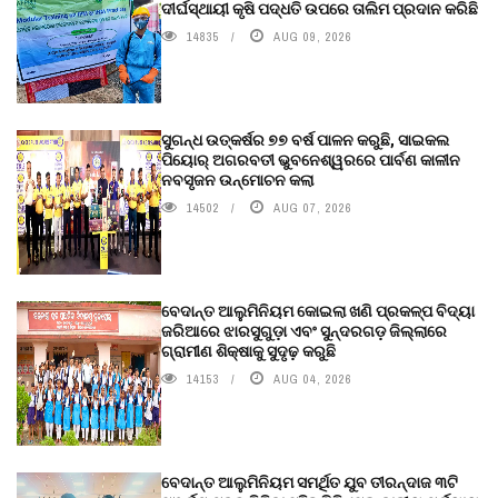
ଦୀର୍ଘସ୍ଥାୟୀ କୃଷି ପଦ୍ଧତି ଉପରେ ତାଲିମ ପ୍ରଦାନ କରିଛି
14835
AUG 09, 2026
ସୁଗନ୍ଧ ଉତ୍କର୍ଷର ୭୭ ବର୍ଷ ପାଳନ କରୁଛି, ସାଇକଲ
ପିୟୋର୍‌ ଅଗରବତୀ ଭୁବନେଶ୍ୱରରେ ପାର୍ବଣ କାଳୀନ
ନବସୃଜନ ଉନ୍ମୋଚନ କଲା
14502
AUG 07, 2026
ବେଦାନ୍ତ ଆଲୁମିନିୟମ କୋଇଲା ଖଣି ପ୍ରକଳ୍ପ ବିଦ୍ୟା
ଜରିଆରେ ଝାରସୁଗୁଡ଼ା ଏବଂ ସୁନ୍ଦରଗଡ଼ ଜିଲ୍ଲାରେ
ଗ୍ରାମୀଣ ଶିକ୍ଷାକୁ ସୁଦୃଢ଼ କରୁଛି
14153
AUG 04, 2026
ବେଦାନ୍ତ ଆଲୁମିନିୟମ ସମର୍ଥିତ ଯୁବ ତୀରନ୍ଦାଜ ୩ଟି