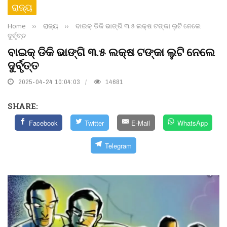
ରାଜ୍ୟ
Home
››
ରାଜ୍ୟ
››
ବାଇକ୍‌ ଡିକି ଭାଙ୍ଗି ୩.୫ ଲକ୍ଷ ଟଙ୍କା ଲୁଟି ନେଲେ
ଦୁର୍ବୃତ୍ତ
ବାଇକ୍‌ ଡିକି ଭାଙ୍ଗି ୩.୫ ଲକ୍ଷ ଟଙ୍କା ଲୁଟି ନେଲେ
ଦୁର୍ବୃତ୍ତ
2025-04-24 10:04:03
14681
SHARE:
Facebook
Twitter
E-Mail
WhatsApp
Telegram