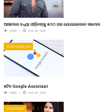
ଆସାମରେ ବନ୍ୟା ପୀଡ଼ିତଙ୍କୁ ୫୦୦ ଘର ଯୋଗାଇଦେବେ ସଲମାନ
14586
AUG 09, 2026
ଦେଶ-ଦେଶାନ୍ତର
ହଟିବ Google Assistant
14695
AUG 09, 2026
ମନୋରଞ୍ଜନ