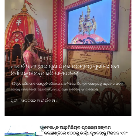
ଆଶୀର୍ବାଦ ଅଟ୍ଟାର ଗୁଣାତ୍ମକ ପରମ୍ପରା ପୁରୀରେ ରଥ
ନିର୍ମାଣକୁ ଜୀବନ୍ତ କରି ଗଢିତୋଳିଲା
ଐତିହ୍ୟ, କାରିଗରୀ ଓ ପ୍ରଯୁକ୍ତି ଜରିଆରେ ଋଥ ନିର୍ମାଣର ଚିରନ୍ତନ ପରମ୍ପରାକୁ ଅନୁଭବ ଓ ପାଳନ
କରିବାକୁ ତଲ୍ଲିନକାରୀ ଅନୁଭୂତି ୧୩,୭୫୦ରୁ ଅଧିକ ଭକ୍ତଙ୍କୁ ସମର୍ଥ କରାଇଲା
ପୁରୀ : ଆଇଟିସିର ଆଶୀର୍ବାଦ ଅ ...
ବେଦାନ୍ତ ଆଲୁମିନିୟର ପ୍ରକଳ୍ପ ସଙ୍ଗମ
କଳାହାଣ୍ଡିରେ ୪୦୦ରୁ ଉର୍ଦ୍ଧ କୃଷକଙ୍କୁ ନିରାପଦ ଏବଂ