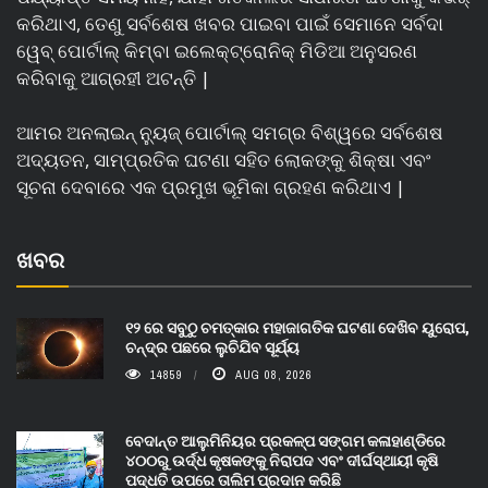
କରିଥାଏ, ତେଣୁ ସର୍ବଶେଷ ଖବର ପାଇବା ପାଇଁ ସେମାନେ ସର୍ବଦା
ୱେବ୍ ପୋର୍ଟାଲ୍ କିମ୍ବା ଇଲେକ୍ଟ୍ରୋନିକ୍ ମିଡିଆ ଅନୁସରଣ
କରିବାକୁ ଆଗ୍ରହୀ ଅଟନ୍ତି |
ଆମର ଅନଲାଇନ୍ ନ୍ୟୁଜ୍ ପୋର୍ଟାଲ୍ ସମଗ୍ର ବିଶ୍ୱରେ ସର୍ବଶେଷ
ଅଦ୍ୟତନ, ସାମ୍ପ୍ରତିକ ଘଟଣା ସହିତ ଲୋକଙ୍କୁ ଶିକ୍ଷା ଏବଂ
ସୂଚନା ଦେବାରେ ଏକ ପ୍ରମୁଖ ଭୂମିକା ଗ୍ରହଣ କରିଥାଏ |
ଖବର
୧୨ ରେ ସବୁଠୁ ଚମତ୍କାର ମହାଜାଗତିକ ଘଟଣା ଦେଖିବ ୟୁରୋପ,
ଚନ୍ଦ୍ର ପଛରେ ଲୁଚିଯିବ ସୂର୍ଯ୍ୟ
14859
AUG 08, 2026
ବେଦାନ୍ତ ଆଲୁମିନିୟର ପ୍ରକଳ୍ପ ସଙ୍ଗମ କଳାହାଣ୍ଡିରେ
୪୦୦ରୁ ଉର୍ଦ୍ଧ କୃଷକଙ୍କୁ ନିରାପଦ ଏବଂ ଦୀର୍ଘସ୍ଥାୟୀ କୃଷି
ପଦ୍ଧତି ଉପରେ ତାଲିମ ପ୍ରଦାନ କରିଛି