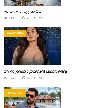
ଅମରନାଥ ଯାତ୍ରା ସ୍ଥଗିତ
13836
AUG 09, 2026
ମନୋରଞ୍ଜନ
ବିଗ୍ ବିସ୍ ୨୦ରେ ପ୍ରତିଯୋଗୀ ହେବେନି ଶେୟା
15236
AUG 09, 2026
ମନୋରଞ୍ଜନ