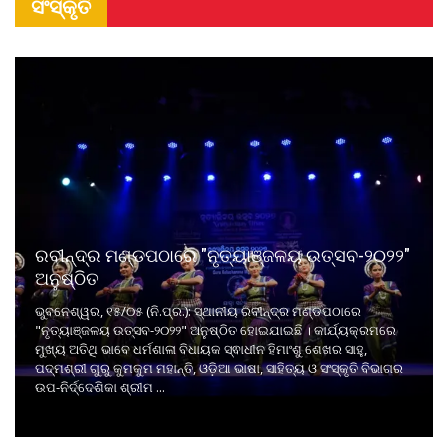
ସଂସ୍କୃତି
ରବୀନ୍ଦ୍ର ମଣ୍ଡପଠାରେ "ନୃତ୍ୟାଞ୍ଜଳୟ ଉତ୍ସବ-୨୦୨୨"
ଅନୁଷ୍ଠିତ
ଭୁବନେଶ୍ୱର, ୧୫/୦୫ (ନି.ପ୍ର.): ସ୍ଥାନୀୟ ରବୀନ୍ଦ୍ର ମଣ୍ଡପଠାରେ
"ନୃତ୍ୟାଞ୍ଜଳୟ ଉତ୍ସବ-୨୦୨୨" ଅନୁଷ୍ଠିତ ହୋଇଯାଇଛି । କାର୍ଯ୍ୟକ୍ରମରେ
ମୁଖ୍ୟ ଅତିଥି ଭାବେ ଧର୍ମଶାଳା ବିଧାୟକ ସ୍ଵାଧୀନ ହିମାଂଶୁ ଶେଖର ସାହୁ,
ପଦ୍ମଶ୍ରୀ ଗୁରୁ କୁମକୁମ ମହାନ୍ତି, ଓଡ଼ିଆ ଭାଷା, ସାହିତ୍ୟ ଓ ସଂସ୍କୃତି ବିଭାଗର
ଉପ-ନିର୍ଦ୍ଦେଶିକା ଶ୍ରୀମ ...