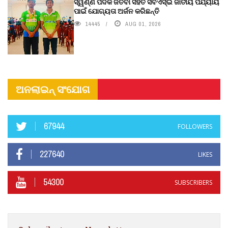
ସ୍ୱର୍ଣ୍ଣ ପଦକ ଜିତିବା ସହିତ ସିବିଏସ୍ଇ ଜାତୀୟ ପର୍ଯ୍ୟାୟ
ପାଇଁ ଯୋଗ୍ୟତା ଅର୍ଜନ କରିଛନ୍ତି
14445
AUG 01, 2026
ଅନଲାଇନ୍ ସଂଯୋଗ
67944
FOLLOWERS
227640
LIKES
54300
SUBSCRIBERS