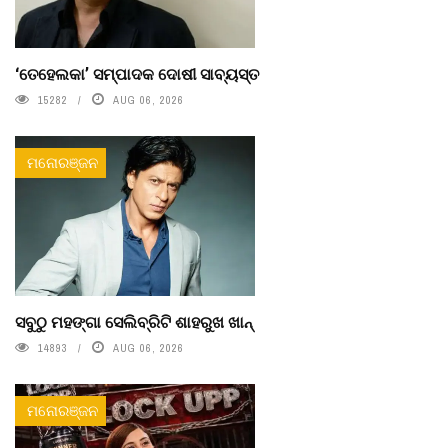
‘ତେହେଲକା’ ସମ୍ପାଦକ ଦୋଷୀ ସାବ୍ୟସ୍ତ
15282
AUG 06, 2026
ମନୋରଞ୍ଜନ
ସବୁଠୁ ମହଙ୍ଗା ସେଲିବ୍ରିଟି ଶାହରୁଖ ଖାନ୍
14893
AUG 06, 2026
ମନୋରଞ୍ଜନ