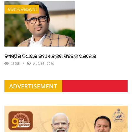
ଦେଶ-ଦେଶାନ୍ତର
ବିଏସ୍‌ପିର ବିଧାୟକ ଉମା ଶଙ୍କର ସିଂହଙ୍କ ପରଲୋକ
15055
AUG 06, 2026
ADVERTISEMENT