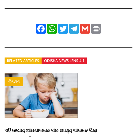
Facebook
WhatsApp
Twitter
Telegram
Gmail
Print
RELATED ARTICLES
ODISHA NEWS LENS 4.1
ବିଶେଷ
ଏହି ଉପାୟ ଆପଣାଇଲେ ଘର ଖାଦ୍ୟ ଖାଇବେ ପିଲା