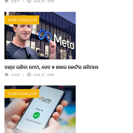
13677
AUG 07, 2026
ଦେଶ-ଦେଶାନ୍ତର
ତଣ୍ଡ ଗଣିବା ମେଟା, ଦେବ ୫ ହଜାର କୋଟିର ଜରିମାନା
14303
AUG 07, 2026
ଦେଶ-ଦେଶାନ୍ତର