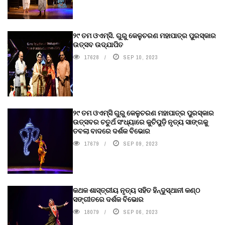
୨୯ ତମ ଓଏମ୍‌ସି. ଗୁରୁ କେଳୁଚରଣ ମହାପାତ୍ର ପୁରସ୍କାର
ଉତ୍ସବ ଉଦ୍‍ଯାପିତ
17628
SEP 10, 2023
୨୯ ତମ ଓଏମ୍‌ସି ଗୁରୁ କେଳୁଚରଣ ମହାପାତ୍ର ପୁରସ୍କାର
ଉତ୍ସବର ଚତୁର୍ଥ ସଂଧ୍ୟାରେ କୁଚିପୁଡ଼ି ନୃତ୍ୟ ସାଙ୍ଗକୁ
ତବଲା ବାଦରେ ଦର୍ଶକ ବିଭୋର
17679
SEP 09, 2023
କଥକ ଶାସ୍ତ୍ରୀୟ ନୃତ୍ୟ ସହିତ ହିନ୍ଦୁସ୍ଥାନୀ କଣ୍ଠ
ସଙ୍ଗୀତରେ ଦର୍ଶକ ବିଭୋର
18079
SEP 06, 2023