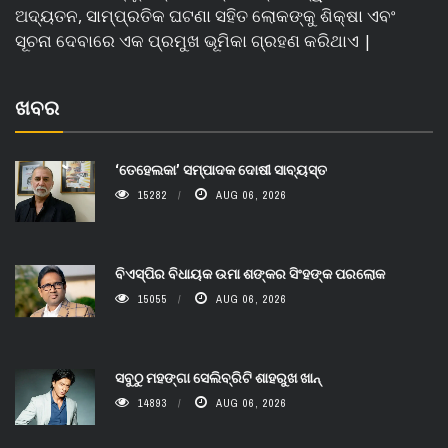
ଅଦ୍ୟତନ, ସାମ୍ପ୍ରତିକ ଘଟଣା ସହିତ ଲୋକଙ୍କୁ ଶିକ୍ଷା ଏବଂ
ସୂଚନା ଦେବାରେ ଏକ ପ୍ରମୁଖ ଭୂମିକା ଗ୍ରହଣ କରିଥାଏ |
ଖବର
‘ତେହେଲକା’ ସମ୍ପାଦକ ଦୋଷୀ ସାବ୍ୟସ୍ତ
15282
AUG 06, 2026
ବିଏସ୍‌ପିର ବିଧାୟକ ଉମା ଶଙ୍କର ସିଂହଙ୍କ ପରଲୋକ
15055
AUG 06, 2026
ସବୁଠୁ ମହଙ୍ଗା ସେଲିବ୍ରିଟି ଶାହରୁଖ ଖାନ୍
14893
AUG 06, 2026