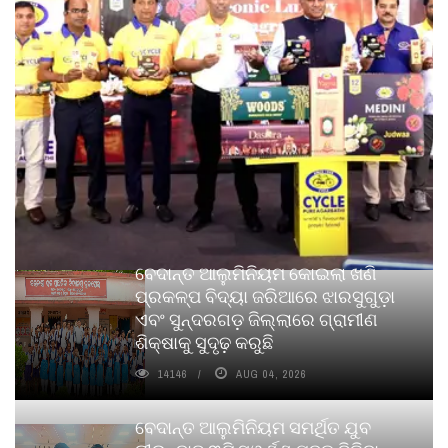
ବେଦାନ୍ତ ଆଲୁମିନିୟମ କୋଇଲା ଖଣି
ପ୍ରକଳ୍ପ ବିଦ୍ୟା ଜରିଆରେ ଝାରସୁଗୁଡ଼ା
ଏବଂ ସୁନ୍ଦରଗଡ଼ ଜିଲ୍ଲାରେ ଗ୍ରାମୀଣ
ଶିକ୍ଷାକୁ ସୁଦୃଢ଼ କରୁଛି
14146
AUG 04, 2026
ବେଦାନ୍ତ ଆଲୁମିନିୟମ ସମର୍ଥିତ ଯୁବ