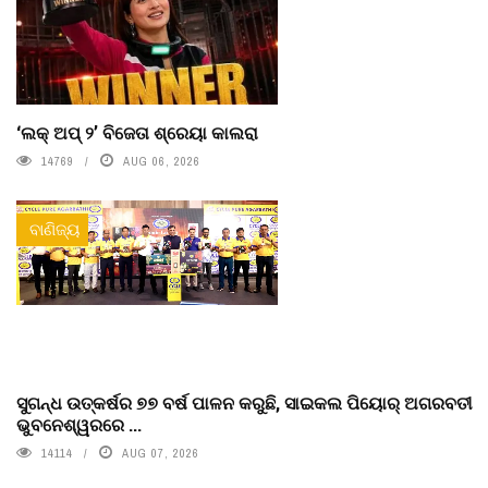
‘ଲକ୍ ଅପ୍ ୨’ ବିଜେତା ଶ୍ରେୟା କାଲରା
14769
AUG 06, 2026
ବାଣିଜ୍ୟ
ସୁଗନ୍ଧ ଉତ୍କର୍ଷର ୭୭ ବର୍ଷ ପାଳନ କରୁଛି, ସାଇକଲ ପିୟୋର୍‌ ଅଗରବତୀ
ଭୁବନେଶ୍ୱରରେ ...
14114
AUG 07, 2026