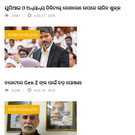
ୟୁପିଆଇ ଓ ଅନ୍ୟାନ୍ୟ ଡିଜିଟାଲ୍ ନେଣଦେଣ ଉପରେ ଲାଗିବ ଶୁଳ୍କ
13467
AUG 07, 2026
ଦେଶ-ଦେଶାନ୍ତର
ବଜେଟରେ Gen Z ଙ୍କ ପାଇଁ ବଡ଼ ଘୋଷଣା
15169
AUG 06, 2026
ଦେଶ-ଦେଶାନ୍ତର