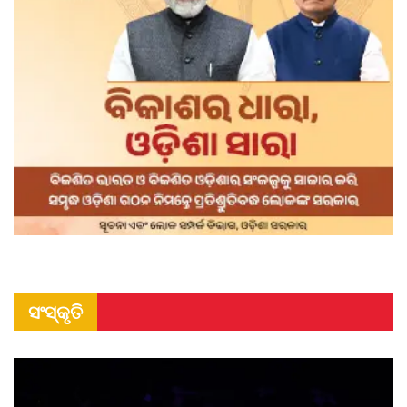
ସଂସ୍କୃତି