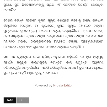
ସୁଦ୍ଧା, ସୁନା ନିବେଶକମାନଙ୍କୁ ପ୍ରାୟ ୨୮ ପ୍ରତିଶତ ରିଟର୍ଣ୍ଣ ଦେଉଥିବା
ଦେଖାଯିବ।
ଦେଶର ବିଭିନ୍ନ ସହରରେ ସୁନାର ମୂଲ୍ୟ ବିଷୟରେ କହିବାକୁ ଗଲେ, ରାଜଧାନୀ
ଦିଲ୍ଲୀରେ ୧୦ଗ୍ରାମ ୨୪ କ୍ୟାରେଟ୍ ସୁନାର ମୂଲ୍ୟ ୮୬,୪୦୦ ଟଙ୍କା।
ମୁମ୍ବାଇରେ ସୁନାର ମୂଲ୍ୟ ୮୬,୨୫୦ ଟଙ୍କା, ଲକ୍ଷ୍ନୌରେ ୮୬,୪୦୦ ଟଙ୍କା,
ବେଙ୍ଗାଲୁରୁରେ ୮୬,୨୫୦ ଟଙ୍କା, ଚେନ୍ନାଇରେ ୮୬,୨୫୦ ଟଙ୍କା, କୋଲକାତାରେ
୮୬,୨୫୦ ଟଙ୍କା, ହାଇଦ୍ରାବାଦରେ ୮୬,୨୫୦ ଟଙ୍କା, ଅହମ୍ମଦାବାଦରେ
୮୬,୩୦୦ ଟଙ୍କା ଏବଂ ପୁଣେରେ ୮୬,୨୫୦ ଟଙ୍କାରେ ପହଞ୍ଚିଛି ।
ଏକ ବଡ଼ ବ୍ୟାଙ୍କର ଜଣେ ବରିଷ୍ଠ ଅଧିକାରୀ କହିଛନ୍ତି ଯେ ସୁନା ମୂଲ୍ୟକୁ
ସମର୍ଥନ କରୁଥିବା କାରଣଗୁଡ଼ିକ ନିରନ୍ତର କାମ କରୁଛନ୍ତି। ଅଧିକାଂଶ
ଟ୍ରିଗରଗୁଡ଼ିକ ଆନ୍ତର୍ଜାତୀୟ। ଏପରି ପରିସ୍ଥିତିରେ, ଆଗାମୀ ଦୁଇ ମାସ ମଧ୍ୟରେ
ସୁନା ମୂଲ୍ୟ ଆହୁରି ଅଧିକ ବୃଦ୍ଧି ପାଇପାରେ।
Powered by
Froala Editor
TAGS
GOLD