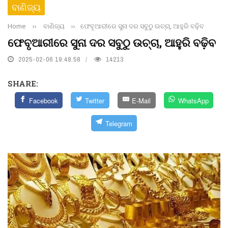
ବାଣିଜ୍ୟ
Home
››
ବାଣିଜ୍ୟ
››
ଫେବୃଆରୀରେ ସୁନା ଦର ସବୁଠୁ ଉଚ୍ଚା, ଆହୁରି ବଢ଼ିବ
ଫେବୃଆରୀରେ ସୁନା ଦର ସବୁଠୁ ଉଚ୍ଚା, ଆହୁରି ବଢ଼ିବ
2025-02-06 19:48:58
14213
SHARE:
Facebook
Twitter
E-Mail
WhatsApp
Telegram