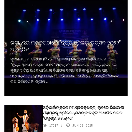
ରବୀନ୍ଦ୍ର ମଣ୍ଡପଠାରେ "ନୃତ୍ୟାଞ୍ଜଳୟ ଉତ୍ସବ-୨୦୨୨"
ଅନୁଷ୍ଠିତ
ଭୁବନେଶ୍ୱର, ୧୫/୦୫ (ନି.ପ୍ର.): ସ୍ଥାନୀୟ ରବୀନ୍ଦ୍ର ମଣ୍ଡପଠାରେ
"ନୃତ୍ୟାଞ୍ଜଳୟ ଉତ୍ସବ-୨୦୨୨" ଅନୁଷ୍ଠିତ ହୋଇଯାଇଛି । କାର୍ଯ୍ୟକ୍ରମରେ
ମୁଖ୍ୟ ଅତିଥି ଭାବେ ଧର୍ମଶାଳା ବିଧାୟକ ସ୍ଵାଧୀନ ହିମାଂଶୁ ଶେଖର ସାହୁ,
ପଦ୍ମଶ୍ରୀ ଗୁରୁ କୁମକୁମ ମହାନ୍ତି, ଓଡ଼ିଆ ଭାଷା, ସାହିତ୍ୟ ଓ ସଂସ୍କୃତି ବିଭାଗର
ଉପ-ନିର୍ଦ୍ଦେଶିକା ଶ୍ରୀମ ...
ଓଡ଼ିଶାଲିଙ୍କ୍ସର ୮ମ ସ୍ଵନକ୍ଷତ୍ର, ଲୁହରେ ଭିଜାଇଲା
ମହାପ୍ରଭୁ ଶ୍ରୀଜଗନ୍ନାଥଙ୍କ ଭକ୍ତି ଆଧାରିତ ନାଟକ
‘ଅଦୃଶ୍ୟ ଜଗନ୍ନାଥ‘
17017
JUN 25, 2025