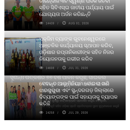
ତୀରନ୍ଦାଜ ୩ଟି ସ୍ୱର୍ଣ୍ଣ ପଦକ ଜିତିବା
ସହିତ ସିବିଏସ୍ଇ ଜାତୀୟ ପର୍ଯ୍ୟାୟ ପାଇଁ
ଯୋଗ୍ୟତା ଅର୍ଜନ କରିଛନ୍ତି
14439
AUG 01, 2026
ଏକ୍ଜିମ ବ୍ୟାଙ୍କ ଭୁବନେଶ୍ୱରରେ
ଆଞ୍ଚଳିକ କାର୍ଯ୍ୟାଳୟ ସ୍ଥାପନ କରିବ,
ଓଡ଼ିଶାର ରପ୍ତାନିକାରୀଙ୍କ ସହିତ ନିଜର
ନିୟୋଜନତାକୁ ଗଭୀର କରିବ
14608
JUL 31, 2026
ସୁଗନ୍ଧ ଉତ୍କର୍ଷର ୭୭ ବର୍ଷ ପାଳନ କରୁଛି, ସାଇକଲ
ବେଦାନ୍ତ ଆଲୁମିନିୟମ କୋଇଲା ଖଣି
ପିୟୋର୍‌ ଅଗରବତୀ ଭୁବନେଶ୍ୱରରେ ପାର୍ବଣ କାଳୀନ
ଝାରସୁଗୁଡା ଏବଂ ସୁନ୍ଦରଗଡ଼ ଜିଲ୍ଲାରେ
ନବସୃଜନ ଉନ୍ମୋଚନ କଲା
ଦିବ୍ୟାଙ୍ଗଙ୍କ ପାଇଁ ସହାୟତାକୁ ବ୍ୟାପକ
ବାଉଁଶ ବିହୀନ କଠିନ ଧୂପ ଏବଂ ମେଦିନୀ ଜୁଡୱା କପ୍‌ ସାମ୍ବ୍ରାନି ପ୍ରଦର୍ଶିତ କରୁଛି; ନବସୃଜନ,
କରିଛି
ଦୀର୍ଘସ୍ଥାୟିତା ଏବଂ ଆଧ୍ୟାତ୍ମିକ ଅନୁଭୂତି ସହିତ ଓଡ଼ିଶା ପ୍ରତି ପ୍ରତିବଦ୍ଧତା ପୁନଃ ସୁଦୃଢୀକରଣ କରୁଛି
14258
JUL 29, 2026