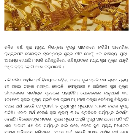
ଚଳିତ ବର୍ଷ ସୁନା ମୂଲ୍ୟ ନିରନ୍ତର ବୃଦ୍ଧି ପାଇବାରେ ଲାଗିଛି। ଆମେରିକା
ରାଷ୍ଟ୍ରପତି ଡୋନାଲ୍ଡ ଟ୍ରମ୍ପଙ୍କ ଶୁଳ୍କ ନୀତି ଯୋଗୁଁ ଏକ ବାଣିଜ୍ୟ ଯୁଦ୍ଧ
ଆରମ୍ଭ ହୋଇଛି। ଏପରି ପରିସ୍ଥିତିରେ, ଭବିଷ୍ୟତରେ ମଧ୍ୟ ସୁନା ମୂଲ୍ୟ ଆହୁରି
ଅଧିକ ବଢିବ ବୋଲି ଆଶା କରାଯାଉଛି ।
ଯଦି ଚଳିତ ଆର୍ଥିକ ବର୍ଷ ବିଷୟରେ କହିବା, ତେବେ ସୁନା ପ୍ରତି ଦଶ ଗ୍ରାମ ପ୍ରାୟ
୧୭ ହଜାର ଟଙ୍କା ମହଙ୍ଗା ହୋଇଛି। ଫେବୃଆରୀ ୫ ତାରିଖରେ ସୁନା ମୂଲ୍ୟ
ଜୀବନକାଳର ସର୍ବୋଚ୍ଚ ସ୍ତରରେ ପହଞ୍ଚିଛି। ଯେତେବେଳେ ଜାନୁଆରୀ ୩୧,
୨୦୨୫ରେ ସୁନାର ମୂଲ୍ୟ ପ୍ରତି ଦଶ ଗ୍ରାମ ୮୨,୨୩୩ ଟଙ୍କା ଦେଖିବାକୁ ମିଳିଥିଲା।
ଏହାର ଅର୍ଥ ହେଉଛି ଫେବୃଆରୀ ୫ ସୁଦ୍ଧା ସୁନା ମୂଲ୍ୟରେ ୨,୬୬୧ ଟଙ୍କା ବୃଦ୍ଧି
ଘଟିଛି। ଏହାର ଅର୍ଥ ହେଉଛି ସୁନା ମୂଲ୍ୟ ୩.୨୪ ପ୍ରତିଶତ ପର୍ଯ୍ୟନ୍ତ ରିଟର୍ଣ୍ଣ
ଦେଇଛି। ବିଶେଷଜ୍ଞଙ୍କ ମତରେ, ସୁନାର ମୂଲ୍ୟ ଆହୁରି ବୃଦ୍ଧି ପାଇପାରେ। ଯଦି ଏହି
ଧାରା ଆଗାମୀ ୫୫ ଦିନ ପର୍ଯ୍ୟନ୍ତ ଜାରି ରହେ, ତେବେ ସୁନା ମୂଲ୍ୟ ୮୬,୫୦୦
ଟଙ୍କା ଅତିକ୍ରମ କରିପାରେ। ଏହାର ଅର୍ଥ ହେଉଛି ୨୦୨୫ ଆର୍ଥିକ ବର୍ଷ ଶେଷ