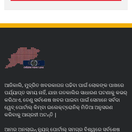
ଆଜିକାଲି, ମୁଦ୍ରିତ ଖବରକାଗଜ ପଢିବା ପାଇଁ ଲୋକଙ୍କ ପାଖରେ
ପର୍ଯ୍ୟାପ୍ତ ସମୟ ନାହିଁ, ଯାହା ଗତକାଲିର ସାଧାରଣ ଘଟଣାକୁ କଭର୍
କରିଥାଏ, ତେଣୁ ସର୍ବଶେଷ ଖବର ପାଇବା ପାଇଁ ସେମାନେ ସର୍ବଦା
ୱେବ୍ ପୋର୍ଟାଲ୍ କିମ୍ବା ଇଲେକ୍ଟ୍ରୋନିକ୍ ମିଡିଆ ଅନୁସରଣ
କରିବାକୁ ଆଗ୍ରହୀ ଅଟନ୍ତି |
ଆମର ଅନଲାଇନ୍ ନ୍ୟୁଜ୍ ପୋର୍ଟାଲ୍ ସମଗ୍ର ବିଶ୍ୱରେ ସର୍ବଶେଷ