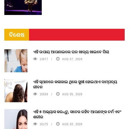
ବିଶେଷ
ଏହି ଉପାୟ ଆପଣାଇଲେ ଘର ଖାଦ୍ୟ ଖାଇବେ ପିଲା
13677
AUG 07, 2026
ଏହି ସ୍ଥାନରେ କଳାଜାଇ ଥିଲେ ସୁଖୀ ହୋଇଥାଏ ଦାମ୍ପତ୍ୟ
ଜୀବନ
15558
AUG 05, 2026
ଏହି ୫ ଅଭ୍ୟାସ କରନ୍ତୁ, ସତେଜ ରହିବ ଆପଣଙ୍କ ଚର୍ମ ଏବଂ
ଶରୀର
16175
AUG 02, 2026