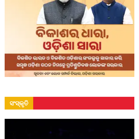
ସଂସ୍କୃତି