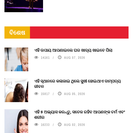
ବିଶେଷ
ଏହି ଉପାୟ ଆପଣାଇଲେ ଘର ଖାଦ୍ୟ ଖାଇବେ ପିଲା
14161
AUG 07, 2026
ଏହି ସ୍ଥାନରେ କଳାଜାଇ ଥିଲେ ସୁଖୀ ହୋଇଥାଏ ଦାମ୍ପତ୍ୟ
ଜୀବନ
15817
AUG 05, 2026
ଏହି ୫ ଅଭ୍ୟାସ କରନ୍ତୁ, ସତେଜ ରହିବ ଆପଣଙ୍କ ଚର୍ମ ଏବଂ
ଶରୀର
16233
AUG 02, 2026