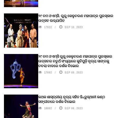
୨୯ ତମ ଓଏମ୍‌ସି. ଗୁରୁ କେଳୁଚରଣ ମହାପାତ୍ର ପୁରସ୍କାର
ଉତ୍ସବ ଉଦ୍‍ଯାପିତ
17632
SEP 10, 2023
୨୯ ତମ ଓଏମ୍‌ସି ଗୁରୁ କେଳୁଚରଣ ମହାପାତ୍ର ପୁରସ୍କାର
ଉତ୍ସବର ଚତୁର୍ଥ ସଂଧ୍ୟାରେ କୁଚିପୁଡ଼ି ନୃତ୍ୟ ସାଙ୍ଗକୁ
ତବଲା ବାଦରେ ଦର୍ଶକ ବିଭୋର
17682
SEP 09, 2023
କଥକ ଶାସ୍ତ୍ରୀୟ ନୃତ୍ୟ ସହିତ ହିନ୍ଦୁସ୍ଥାନୀ କଣ୍ଠ
ସଙ୍ଗୀତରେ ଦର୍ଶକ ବିଭୋର
18082
SEP 06, 2023