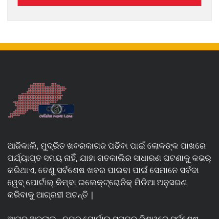
ଆଜିକାଲି, ମୁଦ୍ରିତ ଖବରକାଗଜ ପଢିବା ପାଇଁ ଲୋକଙ୍କ ପାଖରେ
ପର୍ଯ୍ୟାପ୍ତ ସମୟ ନାହିଁ, ଯାହା ଗତକାଲିର ସାଧାରଣ ଘଟଣାକୁ କଭର୍
କରିଥାଏ, ତେଣୁ ସର୍ବଶେଷ ଖବର ପାଇବା ପାଇଁ ସେମାନେ ସର୍ବଦା
ୱେବ୍ ପୋର୍ଟାଲ୍ କିମ୍ବା ଇଲେକ୍ଟ୍ରୋନିକ୍ ମିଡିଆ ଅନୁସରଣ
କରିବାକୁ ଆଗ୍ରହୀ ଅଟନ୍ତି |
ଆମର ଅନଲାଇନ୍ ନ୍ୟୁଜ୍ ପୋର୍ଟାଲ୍ ସମଗ୍ର ବିଶ୍ୱରେ ସର୍ବଶେଷ