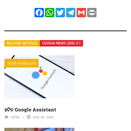
Facebook
WhatsApp
Twitter
Telegram
Gmail
Print
RELATED ARTICLES
ODISHA NEWS LENS 4.1
ଦେଶ-ଦେଶାନ୍ତର
ହଟିବ Google Assistant
14750
AUG 09, 2026