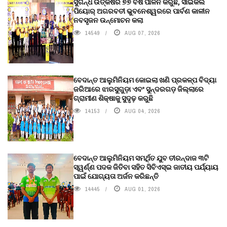
ସୁଗନ୍ଧ ଉତ୍କର୍ଷର ୭୭ ବର୍ଷ ପାଳନ କରୁଛି, ସାଇକଲ
ପିୟୋର୍‌ ଅଗରବତୀ ଭୁବନେଶ୍ୱରରେ ପାର୍ବଣ କାଳୀନ
ନବସୃଜନ ଉନ୍ମୋଚନ କଲା
14549
AUG 07, 2026
ବେଦାନ୍ତ ଆଲୁମିନିୟମ କୋଇଲା ଖଣି ପ୍ରକଳ୍ପ ବିଦ୍ୟା
ଜରିଆରେ ଝାରସୁଗୁଡ଼ା ଏବଂ ସୁନ୍ଦରଗଡ଼ ଜିଲ୍ଲାରେ
ଗ୍ରାମୀଣ ଶିକ୍ଷାକୁ ସୁଦୃଢ଼ କରୁଛି
14153
AUG 04, 2026
ବେଦାନ୍ତ ଆଲୁମିନିୟମ ସମର୍ଥିତ ଯୁବ ତୀରନ୍ଦାଜ ୩ଟି
ସ୍ୱର୍ଣ୍ଣ ପଦକ ଜିତିବା ସହିତ ସିବିଏସ୍ଇ ଜାତୀୟ ପର୍ଯ୍ୟାୟ
ପାଇଁ ଯୋଗ୍ୟତା ଅର୍ଜନ କରିଛନ୍ତି
14445
AUG 01, 2026