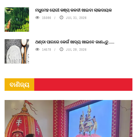
ମଧୁମେହ ରୋଗୀ କଞ୍ଚା କଳଦୀ ଖାଇବା ଲାଭଦାୟକ
15086
JUL 31, 2026
ଥଣ୍ଡା ପାଗରେ କେଉଁ ଖାଦ୍ୟ ଖାଇବେ ଜାଣନ୍ତୁ.....
14578
JUL 28, 2026
ବାଣିଜ୍ୟ