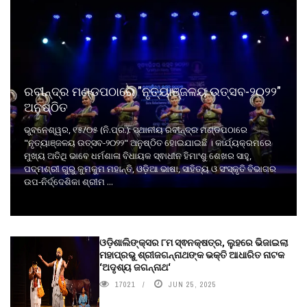
ରବୀନ୍ଦ୍ର ମଣ୍ଡପଠାରେ "ନୃତ୍ୟାଞ୍ଜଳୟ ଉତ୍ସବ-୨୦୨୨"
ଅନୁଷ୍ଠିତ
ଭୁବନେଶ୍ୱର, ୧୫/୦୫ (ନି.ପ୍ର.): ସ୍ଥାନୀୟ ରବୀନ୍ଦ୍ର ମଣ୍ଡପଠାରେ
"ନୃତ୍ୟାଞ୍ଜଳୟ ଉତ୍ସବ-୨୦୨୨" ଅନୁଷ୍ଠିତ ହୋଇଯାଇଛି । କାର୍ଯ୍ୟକ୍ରମରେ
ମୁଖ୍ୟ ଅତିଥି ଭାବେ ଧର୍ମଶାଳା ବିଧାୟକ ସ୍ଵାଧୀନ ହିମାଂଶୁ ଶେଖର ସାହୁ,
ପଦ୍ମଶ୍ରୀ ଗୁରୁ କୁମକୁମ ମହାନ୍ତି, ଓଡ଼ିଆ ଭାଷା, ସାହିତ୍ୟ ଓ ସଂସ୍କୃତି ବିଭାଗର
ଉପ-ନିର୍ଦ୍ଦେଶିକା ଶ୍ରୀମ ...
ଓଡ଼ିଶାଲିଙ୍କ୍ସର ୮ମ ସ୍ଵନକ୍ଷତ୍ର, ଲୁହରେ ଭିଜାଇଲା
ମହାପ୍ରଭୁ ଶ୍ରୀଜଗନ୍ନାଥଙ୍କ ଭକ୍ତି ଆଧାରିତ ନାଟକ
‘ଅଦୃଶ୍ୟ ଜଗନ୍ନାଥ‘
17021
JUN 25, 2025