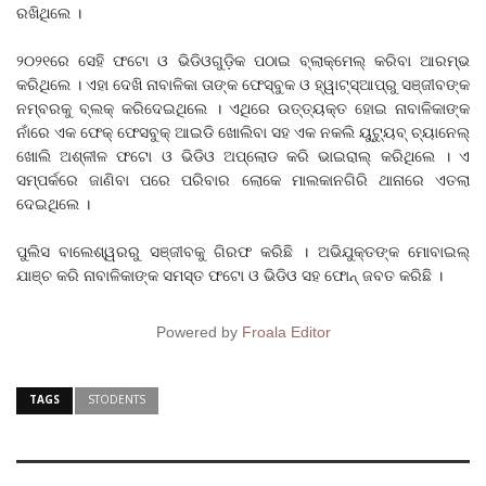
ରଖିଥିଲେ ।
୨୦୨୧ରେ ସେହି ଫଟୋ ଓ ଭିଡିଓଗୁଡି଼କ ପଠାଇ ବ୍ଲାକ୍‌ମେଲ୍ କରିବା ଆରମ୍ଭ
କରିଥିଲେ । ଏହା ଦେଖି ନାବାଳିକା ତାଙ୍କ ଫେସ୍‌ବୁକ ଓ ହ୍ୱାଟ୍‌ସ୍‌ଆପ୍‌ରୁ ସଞ୍ଜୀବଙ୍କ
ନମ୍ବରକୁ ବ୍ଲକ୍ କରିଦେଇଥିଲେ । ଏଥିରେ ଉତ୍ତ୍ୟକ୍ତ ହୋଇ ନାବାଳିକାଙ୍କ
ନାଁରେ ଏକ ଫେକ୍ ଫେସବୁକ୍ ଆଇଡି ଖୋଲିବା ସହ ଏକ ନକଲି ୟୁଟ୍ୟୁବ୍ ଚ୍ୟାନେଲ୍
ଖୋଲି ଅଶ୍ଳୀଳ ଫଟୋ ଓ ଭିଡିଓ ଅପ୍‌ଲୋଡ କରି ଭାଇରାଲ୍ କରିଥିଲେ । ଏ
ସମ୍ପର୍କରେ ଜାଣିବା ପରେ ପରିବାର ଲୋକେ ମାଲକାନଗିରି ଥାନାରେ ଏତଲା
ଦେଇଥିଲେ ।
ପୁଲିସ ବାଲେଶ୍ୱରରୁ ସଞ୍ଜୀବକୁ ଗିରଫ କରିଛି । ଅଭିଯୁକ୍ତଙ୍କ ମୋବାଇଲ୍
ଯାଞ୍ଚ କରି ନାବାଳିକାଙ୍କ ସମସ୍ତ ଫଟୋ ଓ ଭିଡିଓ ସହ ଫୋନ୍ ଜବତ କରିଛି ।
Powered by
Froala Editor
TAGS
STODENTS