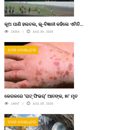
କୂଅ ପାଣି ହଲଚଲ, ଭୂ-ବିଜ୍ଞାନୀ କହିଲେ ଏମିତି...
14354
AUG 09, 2026
ଦେଶ-ଦେଶାନ୍ତର
କେରଳରେ ‘ରାଟ୍ ଫିଭର୍’ ଆତଙ୍କ, ୫୮ ମୃତ
14947
AUG 08, 2026
ଦେଶ-ଦେଶାନ୍ତର