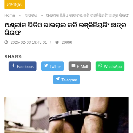
ଅପରାଧ
Home
››
ଅପରାଧ
››
ଅଶ୍ଲୀଳ ଭିଡିଓ ଭାଇରାଲ କରି ଇଞ୍ଜିନିୟରିଂ ଛାତ୍ର ଗିରଫ
ଅଶ୍ଲୀଳ ଭିଡିଓ ଭାଇରାଲ କରି ଇଞ୍ଜିନିୟରିଂ ଛାତ୍ର
ଗିରଫ
2025-02-03 19:45:01
20690
SHARE:
Facebook
Twitter
E-Mail
WhatsApp
Telegram