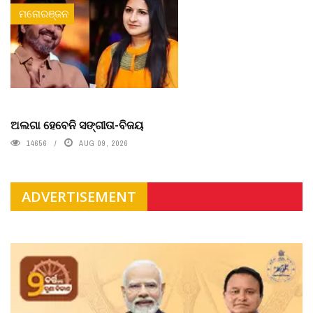
ମନୋରଞ୍ଜନ
ଅଲଗା ହେବେନି ସଙ୍ଗୀତା-ବିଜୟ
14656
AUG 09, 2026
ADVERTISEMENT