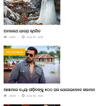
ଅମରନାଥ ଯାତ୍ରା ସ୍ଥଗିତ
13891
AUG 09, 2026
ମନୋରଞ୍ଜନ
ଆସାମରେ ବନ୍ୟା ପୀଡ଼ିତଙ୍କୁ ୫୦୦ ଘର ଯୋଗାଇଦେବେ ସଲମାନ
14639
AUG 09, 2026