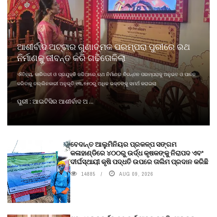
ଆଶୀର୍ବାଦ ଅଟ୍ଟାର ଗୁଣାତ୍ମକ ପରମ୍ପରା ପୁରୀରେ ରଥ
ନିର୍ମାଣକୁ ଜୀବନ୍ତ କରି ଗଢିତୋଳିଲା
ଐତିହ୍ୟ, କାରିଗରୀ ଓ ପ୍ରଯୁକ୍ତି ଜରିଆରେ ଋଥ ନିର୍ମାଣର ଚିରନ୍ତନ ପରମ୍ପରାକୁ ଅନୁଭବ ଓ ପାଳନ
କରିବାକୁ ତଲ୍ଲିନକାରୀ ଅନୁଭୂତି ୧୩,୭୫୦ରୁ ଅଧିକ ଭକ୍ତଙ୍କୁ ସମର୍ଥ କରାଇଲା
ପୁରୀ : ଆଇଟିସିର ଆଶୀର୍ବାଦ ଅ ...
ବେଦାନ୍ତ ଆଲୁମିନିୟର ପ୍ରକଳ୍ପ ସଙ୍ଗମ
କଳାହାଣ୍ଡିରେ ୪୦୦ରୁ ଉର୍ଦ୍ଧ କୃଷକଙ୍କୁ ନିରାପଦ ଏବଂ
ଦୀର୍ଘସ୍ଥାୟୀ କୃଷି ପଦ୍ଧତି ଉପରେ ତାଲିମ ପ୍ରଦାନ କରିଛି
14885
AUG 09, 2026