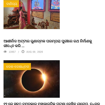
ବାଣିଜ୍ୟ
ଆଶୀର୍ବାଦ ଅଟ୍ଟାର ଗୁଣାତ୍ମକ ପରମ୍ପରା ପୁରୀରେ ରଥ ନିର୍ମାଣକୁ
ଜୀବନ୍ତ କରି ...
13957
AUG 09, 2026
ଦେଶ-ଦେଶାନ୍ତର
୧୨ ରେ ସବୁଠୁ ଚମତ୍କାର ମହାଜାଗତିକ ଘଟଣା ଦେଖିବ ୟୁରୋପ, ଚନ୍ଦ୍ର