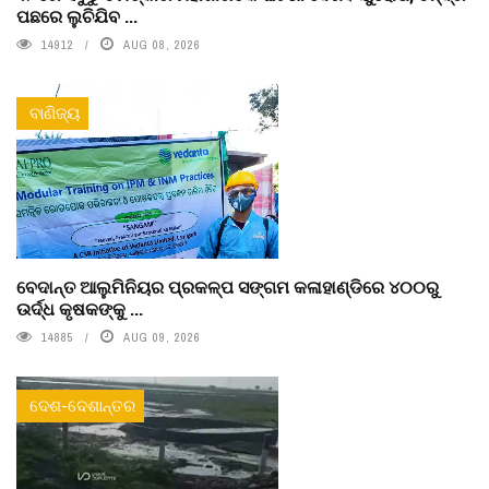
ପଛରେ ଲୁଚିଯିବ ...
14912
AUG 08, 2026
ବାଣିଜ୍ୟ
ବେଦାନ୍ତ ଆଲୁମିନିୟର ପ୍ରକଳ୍ପ ସଙ୍ଗମ କଳାହାଣ୍ଡିରେ ୪୦୦ରୁ
ଉର୍ଦ୍ଧ କୃଷକଙ୍କୁ ...
14885
AUG 09, 2026
ଦେଶ-ଦେଶାନ୍ତର