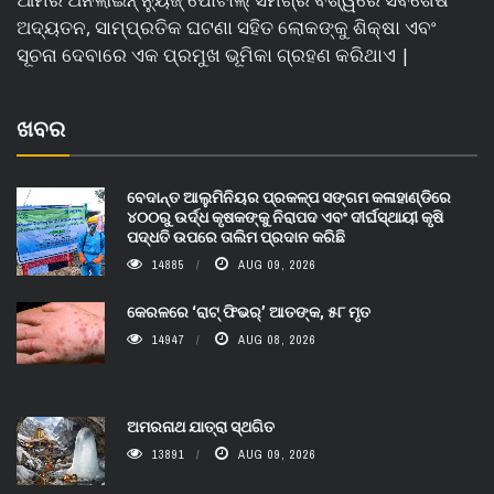
ଅଦ୍ୟତନ, ସାମ୍ପ୍ରତିକ ଘଟଣା ସହିତ ଲୋକଙ୍କୁ ଶିକ୍ଷା ଏବଂ
ସୂଚନା ଦେବାରେ ଏକ ପ୍ରମୁଖ ଭୂମିକା ଗ୍ରହଣ କରିଥାଏ |
ଖବର
ବେଦାନ୍ତ ଆଲୁମିନିୟର ପ୍ରକଳ୍ପ ସଙ୍ଗମ କଳାହାଣ୍ଡିରେ
୪୦୦ରୁ ଉର୍ଦ୍ଧ କୃଷକଙ୍କୁ ନିରାପଦ ଏବଂ ଦୀର୍ଘସ୍ଥାୟୀ କୃଷି
ପଦ୍ଧତି ଉପରେ ତାଲିମ ପ୍ରଦାନ କରିଛି
14885
AUG 09, 2026
କେରଳରେ ‘ରାଟ୍ ଫିଭର୍’ ଆତଙ୍କ, ୫୮ ମୃତ
14947
AUG 08, 2026
ଅମରନାଥ ଯାତ୍ରା ସ୍ଥଗିତ
13891
AUG 09, 2026