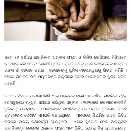
ଜଣେ ୧୬ ବର୍ଷୀୟା ନାବାଳିକାର ଅଶ୍ଳୀଳ ଫଟୋ ଓ ଭିଡିଓ ସୋସିଆଲ ମିଡିଆରେ
ଭାଇରାଲ୍ କରି ଗିରଫ ହୋଇଛି ଯୁବକ । ଯୁବକ ଜଣକ ଜଣେ ଇଞ୍ଜିୟନିର ଛାତ୍ର ।
ତାଙ୍କ ନାଁ ସଞ୍ଜୀବ ତରାଇ । ସଞ୍ଜୀବଙ୍କୁ ପୁଲିସ ବାଲେଶ୍ୱରରୁ ଗିରଫ କରିଛି ।
ହେଲେ ତାଙ୍କର ଘର ମୟୂରଭଞ୍ଜ ଜିଲ୍ଲାରେ ବୋଲି ମାଲକାନଗିରି ପୁଲିସ ସୂଚନା
ଦେଇଛି ।
୨୦୧୯ ମସିହାରେ ମାଲକାନଗିରି ଥାନା ଅଞ୍ଚଳର ଜଣେ ୧୬ ବର୍ଷୀୟା ନାବାଳିକା ସହିତ
ଫେସବୁକ୍‌ରେ ବନ୍ଧୁତା ସ୍ଥାପନ କରିଥିଲା ସଞ୍ଜୀବ । ୨୦୨୦ରେ ସେ ମାଲକାନଗିରି
ବୁଲିବାକୁ ଯାଇଥିଲେ । ସେତେବେଳେ ନାବାଳିକାକୁ ଏକ ମନ୍ଦିରକୁ ଡକାଇ ବିବାହ
ପ୍ରଲୋଭନ ଦେଖାଇ ସମ୍ପର୍କ ବଢାଇଥିଲେ । ଏହାପରେ ନିୟମିତ ଭାବେ ଭିଡିଓ
କଲ୍‌ରେ ଉଭୟ କଥାବାର୍ତ୍ତା ହେଉଥିଲେ । ଏହାର ସୁଯୋଗ ନେଇ ଅଭିଯୁକ୍ତ
ନାବାଳିକାଙ୍କ କେତେକ ଅଶ୍ଳୀଳ ଫଟୋ ଏବଂ ଭିଡିଓ ଉଠାଇ ନିଜ ମୋବାଇଲ୍‌ରେ