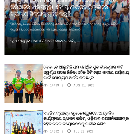
ଜରିଆରେ ଝାରସୁଗୁଡ଼ା ଏବଂ ସୁନ୍ଦରଗଡ଼ ଜିଲ୍ଲାରେ
ଗ୍ରାମୀଣ ଶିକ୍ଷାକୁ ସୁଦୃଢ଼ କରୁଛି
ପାଠପଢାକୁ ଉନ୍ନତ କରିବା, ଶିକ୍ଷକଙ୍କୁ ସମର୍ଥନ କରିବା ଏବଂ ଶିକ୍ଷାଗତ ସମ୍ବଳକୁ ମଜବୁତ କରିବା
ଦ୍ୱାରା ୨୫,୦୦୦ ଛାତ୍ରଛାତ୍ରୀ ଏହା ଦ୍ୱାରା ଉପକୃତ ହୋଇଛନ୍ତି
ଭୁବନେଶ୍ୱର ୦୪/୦୮/୨୦୨୬ : ଭାରତର ସର୍ବବୃ ...
ବେଦାନ୍ତ ଆଲୁମିନିୟମ ସମର୍ଥିତ ଯୁବ ତୀରନ୍ଦାଜ ୩ଟି
ସ୍ୱର୍ଣ୍ଣ ପଦକ ଜିତିବା ସହିତ ସିବିଏସ୍ଇ ଜାତୀୟ ପର୍ଯ୍ୟାୟ
ପାଇଁ ଯୋଗ୍ୟତା ଅର୍ଜନ କରିଛନ୍ତି
14433
AUG 01, 2026
ଏକ୍ଜିମ ବ୍ୟାଙ୍କ ଭୁବନେଶ୍ୱରରେ ଆଞ୍ଚଳିକ
କାର୍ଯ୍ୟାଳୟ ସ୍ଥାପନ କରିବ, ଓଡ଼ିଶାର ରପ୍ତାନିକାରୀଙ୍କ
ସହିତ ନିଜର ନିୟୋଜନତାକୁ ଗଭୀର କରିବ
14602
JUL 31, 2026