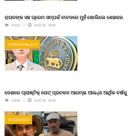
ରାଘବଙ୍କ ସହ ପ୍ରେମ ସମ୍ପର୍କ ବାବଦରେ ମୁହଁ ଖୋଲିଲେ ଶେହନାଜ
13431
AUG 05, 2026
ଦେଶ-ଦେଶାନ୍ତର
ଦେଶରେ ପ୍ଲାଷ୍ଟିକ୍ ନୋଟ୍‌ ପ୍ରଚଳନ ଆରମ୍ଭ ଆସନ୍ତା ଆର୍ଥିକ ବର୍ଷରୁ
13860
AUG 05, 2026
ମନୋରଞ୍ଜନ