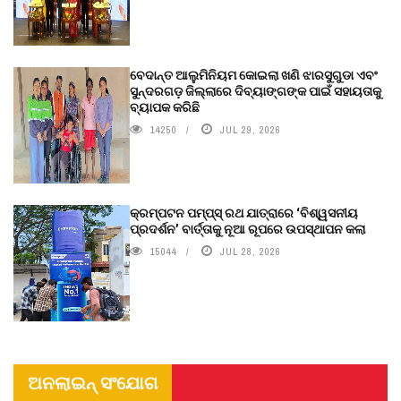
ବେଦାନ୍ତ ଆଲୁମିନିୟମ କୋଇଲା ଖଣି ଝାରସୁଗୁଡା ଏବଂ
ସୁନ୍ଦରଗଡ଼ ଜିଲ୍ଲାରେ ଦିବ୍ୟାଙ୍ଗଙ୍କ ପାଇଁ ସହାୟତାକୁ
ବ୍ୟାପକ କରିଛି
14250
JUL 29, 2026
କ୍ରମ୍ପଟନ ପମ୍ପ୍‌ସ୍‌ ରଥ ଯାତ୍ରାରେ ‘ବିଶ୍ୱସନୀୟ
ପ୍ରଦର୍ଶନ’ ବାର୍ତ୍ତାକୁ ନୂଆ ରୂପରେ ଉପସ୍ଥାପନ କଲା
15044
JUL 28, 2026
ଅନଲାଇନ୍ ସଂଯୋଗ