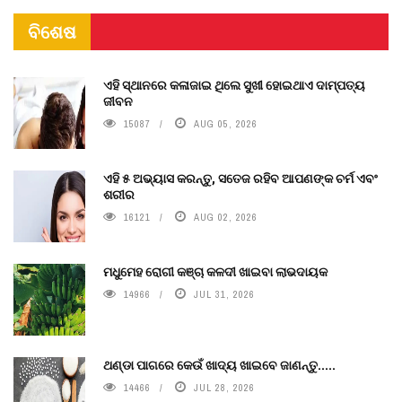
ବିଶେଷ
ଏହି ସ୍ଥାନରେ କଳାଜାଇ ଥିଲେ ସୁଖୀ ହୋଇଥାଏ ଦାମ୍ପତ୍ୟ
ଜୀବନ
15087
AUG 05, 2026
ଏହି ୫ ଅଭ୍ୟାସ କରନ୍ତୁ, ସତେଜ ରହିବ ଆପଣଙ୍କ ଚର୍ମ ଏବଂ
ଶରୀର
16121
AUG 02, 2026
ମଧୁମେହ ରୋଗୀ କଞ୍ଚା କଳଦୀ ଖାଇବା ଲାଭଦାୟକ
14966
JUL 31, 2026
ଥଣ୍ଡା ପାଗରେ କେଉଁ ଖାଦ୍ୟ ଖାଇବେ ଜାଣନ୍ତୁ.....
14466
JUL 28, 2026