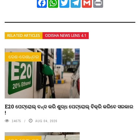
Facebook
WhatsApp
Twitter
Telegram
Gmail
Print
RELATED ARTICLES
ODISHA NEWS LENS 4.1
ଦେଶ-ଦେଶାନ୍ତର
E20 ପେଟ୍ରୋଲ୍ ବନ୍ଦ କରି ଶୁଦ୍ଧ ପେଟ୍ରୋଲ୍ ବିକ୍ରି କରିବେ ସରକାର
!
14675
AUG 04, 2026