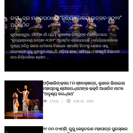
ରବୀନ୍ଦ୍ର ମଣ୍ଡପଠାରେ "ନୃତ୍ୟାଞ୍ଜଳୟ ଉତ୍ସବ-୨୦୨୨"
ଅନୁଷ୍ଠିତ
ଭୁବନେଶ୍ୱର, ୧୫/୦୫ (ନି.ପ୍ର.): ସ୍ଥାନୀୟ ରବୀନ୍ଦ୍ର ମଣ୍ଡପଠାରେ
"ନୃତ୍ୟାଞ୍ଜଳୟ ଉତ୍ସବ-୨୦୨୨" ଅନୁଷ୍ଠିତ ହୋଇଯାଇଛି । କାର୍ଯ୍ୟକ୍ରମରେ
ମୁଖ୍ୟ ଅତିଥି ଭାବେ ଧର୍ମଶାଳା ବିଧାୟକ ସ୍ଵାଧୀନ ହିମାଂଶୁ ଶେଖର ସାହୁ,
ପଦ୍ମଶ୍ରୀ ଗୁରୁ କୁମକୁମ ମହାନ୍ତି, ଓଡ଼ିଆ ଭାଷା, ସାହିତ୍ୟ ଓ ସଂସ୍କୃତି ବିଭାଗର
ଉପ-ନିର୍ଦ୍ଦେଶିକା ଶ୍ରୀମ ...
ଓଡ଼ିଶାଲିଙ୍କ୍ସର ୮ମ ସ୍ଵନକ୍ଷତ୍ର, ଲୁହରେ ଭିଜାଇଲା
ମହାପ୍ରଭୁ ଶ୍ରୀଜଗନ୍ନାଥଙ୍କ ଭକ୍ତି ଆଧାରିତ ନାଟକ
‘ଅଦୃଶ୍ୟ ଜଗନ୍ନାଥ‘
17015
JUN 25, 2025
୨୯ ତମ ଓଏମ୍‌ସି. ଗୁରୁ କେଳୁଚରଣ ମହାପାତ୍ର ପୁରସ୍କାର