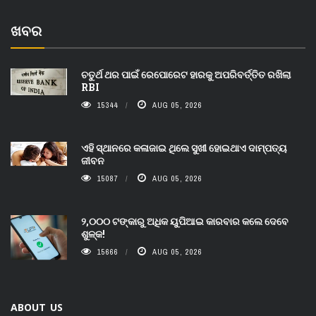
ଖବର
ଚତୁର୍ଥ ଥର ପାଇଁ ରେପୋରେଟ ହାରକୁ ଅପରିବର୍ତ୍ତିତ ରଖିଲା
RBI
15344
AUG 05, 2026
ଏହି ସ୍ଥାନରେ କଳାଜାଇ ଥିଲେ ସୁଖୀ ହୋଇଥାଏ ଦାମ୍ପତ୍ୟ
ଜୀବନ
15087
AUG 05, 2026
୨,୦୦୦ ଟଙ୍କାରୁ ଅଧିକ ୟୁପିଆଇ କାରବାର କଲେ ଦେବେ
ଶୁଳ୍କ!
15666
AUG 05, 2026
ABOUT US