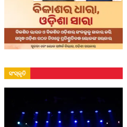
ସଂସ୍କୃତି