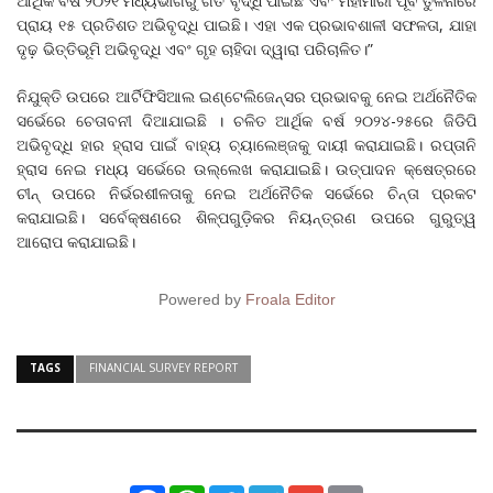
ଆର୍ଥିକ ବର୍ଷ ୨୦୨୧ ମଧ୍ୟଭାଗରୁ ଗତି ବୃଦ୍ଧି ପାଇଛି ଏବଂ ମହାମାରୀ ପୂର୍ବ ତୁଳନାରେ
ପ୍ରାୟ ୧୫ ପ୍ରତିଶତ ଅଭିବୃଦ୍ଧି ପାଇଛି। ଏହା ଏକ ପ୍ରଭାବଶାଳୀ ସଫଳତା, ଯାହା
ଦୃଢ଼ ଭିତ୍ତିଭୂମି ଅଭିବୃଦ୍ଧି ଏବଂ ଗୃହ ଚାହିଦା ଦ୍ୱାରା ପରିଚାଳିତ।”
ନିଯୁକ୍ତି ଉପରେ ଆର୍ଟିଫିସିଆଲ ଇଣ୍ଟେଲିଜେନ୍ସର ପ୍ରଭାବକୁ ନେଇ ଅର୍ଥନୈତିକ
ସର୍ଭେରେ ଚେତାବନୀ ଦିଆଯାଇଛି । ଚଳିତ ଆର୍ଥିକ ବର୍ଷ ୨୦୨୪-୨୫ରେ ଜିଡିପି
ଅଭିବୃଦ୍ଧି ହାର ହ୍ରାସ ପାଇଁ ବାହ୍ୟ ଚ୍ୟାଲେଞ୍ଜକୁ ଦାୟୀ କରାଯାଇଛି। ରପ୍ତାନି
ହ୍ରାସ ନେଇ ମଧ୍ୟ ସର୍ଭେରେ ଉଲ୍ଲେଖ କରାଯାଇଛି। ଉତ୍ପାଦନ କ୍ଷେତ୍ରରେ
ଚୀନ୍ ଉପରେ ନିର୍ଭରଶୀଳତାକୁ ନେଇ ଅର୍ଥନୈତିକ ସର୍ଭେରେ ଚିନ୍ତା ପ୍ରକଟ
କରାଯାଇଛି। ସର୍ବେକ୍ଷଣରେ ଶିଳ୍ପଗୁଡ଼ିକର ନିୟନ୍ତ୍ରଣ ଉପରେ ଗୁରୁତ୍ୱ
ଆରୋପ କରାଯାଇଛି।
Powered by
Froala Editor
TAGS
FINANCIAL SURVEY REPORT