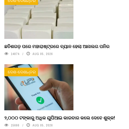
ଦେଶ-ଦେଶାନ୍ତର
ଛତିଶଗଡ଼ ପରେ ମହାରାଷ୍ଟ୍ରରେ ବ୍ୟାନ ହେଲା ଆନାଲଗ ପନିର
14874
AUG 05, 2026
ଦେଶ-ଦେଶାନ୍ତର
୨,୦୦୦ ଟଙ୍କାରୁ ଅଧିକ ୟୁପିଆଇ କାରବାର କଲେ ଦେବେ ଶୁଳ୍କ!
15666
AUG 05, 2026