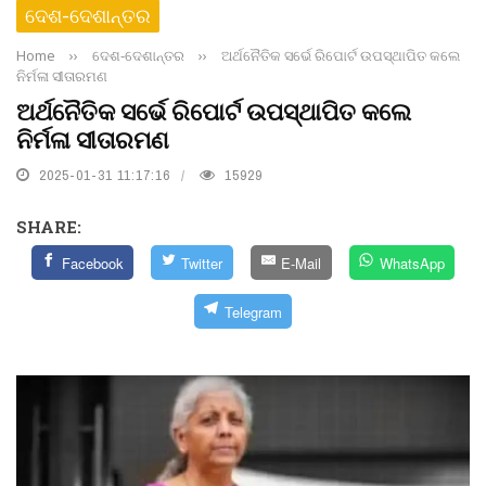
ଦେଶ-ଦେଶାନ୍ତର
Home
››
ଦେଶ-ଦେଶାନ୍ତର
››
ଅର୍ଥନୈତିକ ସର୍ଭେ ରିପୋର୍ଟ ଉପସ୍ଥାପିତ କଲେ
ନିର୍ମଳା ସୀତାରମଣ
ଅର୍ଥନୈତିକ ସର୍ଭେ ରିପୋର୍ଟ ଉପସ୍ଥାପିତ କଲେ
ନିର୍ମଳା ସୀତାରମଣ
2025-01-31 11:17:16
15929
SHARE:
Facebook
Twitter
E-Mail
WhatsApp
Telegram