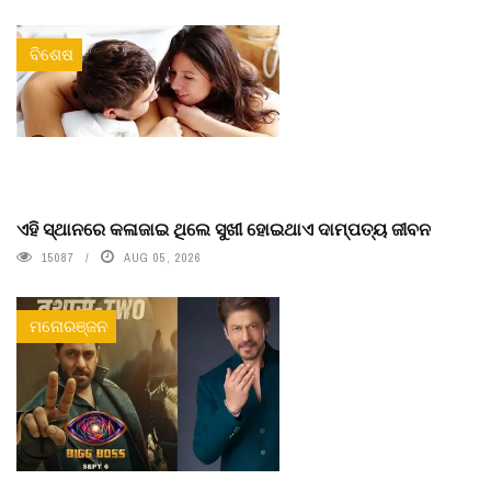
ବିଶେଷ
ଏହି ସ୍ଥାନରେ କଳାଜାଇ ଥିଲେ ସୁଖୀ ହୋଇଥାଏ ଦାମ୍ପତ୍ୟ ଜୀବନ
15087
AUG 05, 2026
ମନୋରଞ୍ଜନ