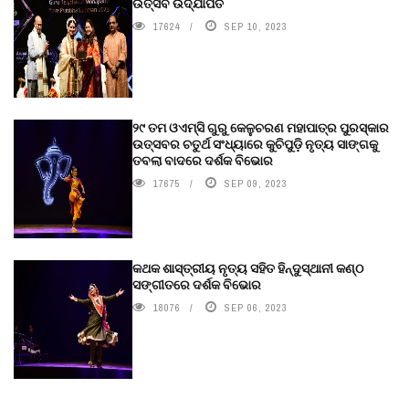
ଉତ୍ସବ ଉଦ୍‍ଯାପିତ
17624
SEP 10, 2023
୨୯ ତମ ଓଏମ୍‌ସି ଗୁରୁ କେଳୁଚରଣ ମହାପାତ୍ର ପୁରସ୍କାର
ଉତ୍ସବର ଚତୁର୍ଥ ସଂଧ୍ୟାରେ କୁଚିପୁଡ଼ି ନୃତ୍ୟ ସାଙ୍ଗକୁ
ତବଲା ବାଦରେ ଦର୍ଶକ ବିଭୋର
17675
SEP 09, 2023
କଥକ ଶାସ୍ତ୍ରୀୟ ନୃତ୍ୟ ସହିତ ହିନ୍ଦୁସ୍ଥାନୀ କଣ୍ଠ
ସଙ୍ଗୀତରେ ଦର୍ଶକ ବିଭୋର
18076
SEP 06, 2023