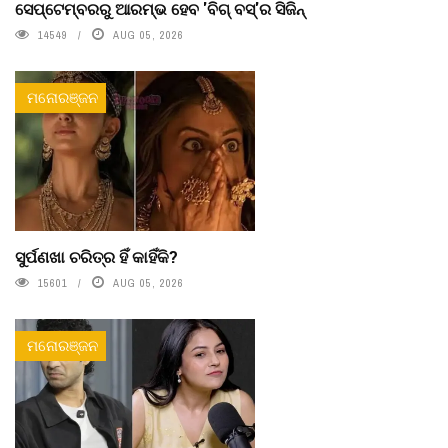
ସେପ୍ଟେମ୍ବରରୁ ଆରମ୍ଭ ହେବ 'ବିଗ୍ ବସ୍'ର ସିଜିନ୍
14549
AUG 05, 2026
ମନୋରଞ୍ଜନ
ସୁର୍ପଣଖା ଚରିତ୍ର ହିଁ କାହିଁକି?
15601
AUG 05, 2026
ମନୋରଞ୍ଜନ