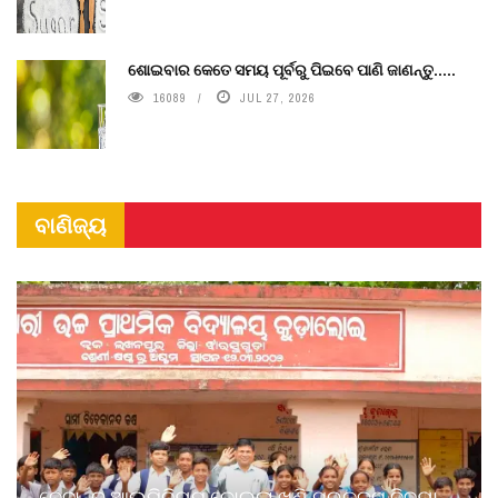
ଶୋଇବାର କେତେ ସମୟ ପୂର୍ବରୁ ପିଇବେ ପାଣି ଜାଣନ୍ତୁ.....
16089
JUL 27, 2026
ବାଣିଜ୍ୟ
ବେଦାନ୍ତ ଆଲୁମିନିୟମ କୋଇଲା ଖଣି ପ୍ରକଳ୍ପ ବିଦ୍ୟା