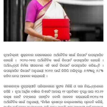
ନୂଆଦିଲ୍ଲୀ: ଶୁକ୍ରବାର ଲୋକସଭାରେ ଅର୍ଥନୈତିକ ସର୍ଭେ ରିପୋର୍ଟ ଉପସ୍ଥାପିତ
ହୋଇଛି । ୨୦୨୪-୨୫ର ଅର୍ଥନୈତିକ ସର୍ଭେ ରିପୋର୍ଟ ଉପସ୍ଥାପିତ ହୋଇଛି ।
ଅର୍ଥମନ୍ତ୍ରୀ ନିର୍ମଳା ସୀତାରମଣ ଏହି ସର୍ଭେ ରିପୋର୍ଟ ଉପସ୍ଥାପିତ କରିଛନ୍ତି ।
ଉପସ୍ଥାପିତ ରିପୋର୍ଟ ଅନୁଯାୟୀ ୨୦୨୬ ପାଇଁ ଜିଡିପି ଅଭିବୃଦ୍ଧି ୬.୩%ରୁ ୬.୮%
ରହିବା ନେଇ ଆକଳନ କରାଯାଇଛି ।
ସରକାରଙ୍କ ମୁଦ୍ରାସ୍ପୀତି ପରିଚାଳନାରେ ସୁଫଳ ମିଳିଛି ଓ ତାହା ନିୟନ୍ତ୍ରଣରେ
ରହିଛି । ନୂଆ ଆର୍ଥିକ ବର୍ଷରେ ଜିଏସଟି ଆଦାୟ ୧୧ ପ୍ରତିଶତ ବୃଦ୍ଧି ପାଇ ୧୦.୬୨
ଲକ୍ଷ କୋଟି ଟଙ୍କାରେ ପହଞ୍ଚିବ ବୋଲି ଆକଳନ କରାଯାଇଛି।୨୦୨୪-୨୫
ଅର୍ଥନୈତିକ ସର୍ଭେ ଅନୁଯାୟୀ, “ନିର୍ମାଣ କ୍ଷେତ୍ର ଉଲ୍ଲେଖନୀୟ ପ୍ରଗତି କରିଛି,