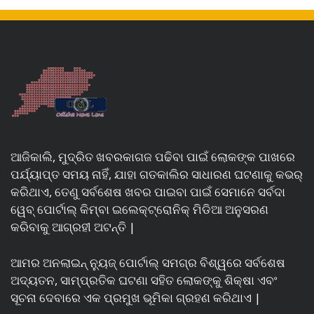
ଆଜିକାଲି, ମୁଦ୍ରିତ ଖବରକାଗଜ ପଢିବା ପାଇଁ ଲୋକଙ୍କ ପାଖରେ
ପର୍ଯ୍ୟାପ୍ତ ସମୟ ନାହିଁ, ଯାହା ଗତକାଲିର ସାଧାରଣ ଘଟଣାକୁ କଭର୍
କରିଥାଏ, ତେଣୁ ସର୍ବଶେଷ ଖବର ପାଇବା ପାଇଁ ସେମାନେ ସର୍ବଦା
ୱେବ୍ ପୋର୍ଟାଲ୍ କିମ୍ବା ଇଲେକ୍ଟ୍ରୋନିକ୍ ମିଡିଆ ଅନୁସରଣ
କରିବାକୁ ଆଗ୍ରହୀ ଅଟନ୍ତି |
ଆମର ଅନଲାଇନ୍ ନ୍ୟୁଜ୍ ପୋର୍ଟାଲ୍ ସମଗ୍ର ବିଶ୍ୱରେ ସର୍ବଶେଷ
ଅଦ୍ୟତନ, ସାମ୍ପ୍ରତିକ ଘଟଣା ସହିତ ଲୋକଙ୍କୁ ଶିକ୍ଷା ଏବଂ
ସୂଚନା ଦେବାରେ ଏକ ପ୍ରମୁଖ ଭୂମିକା ଗ୍ରହଣ କରିଥାଏ |