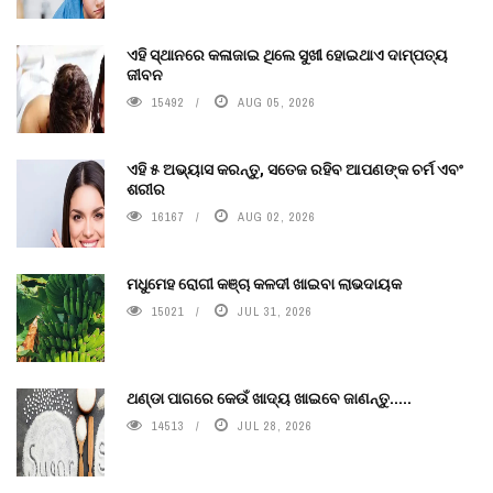
ଏହି ସ୍ଥାନରେ କଳାଜାଇ ଥିଲେ ସୁଖୀ ହୋଇଥାଏ ଦାମ୍ପତ୍ୟ
ଜୀବନ
15492
AUG 05, 2026
ଏହି ୫ ଅଭ୍ୟାସ କରନ୍ତୁ, ସତେଜ ରହିବ ଆପଣଙ୍କ ଚର୍ମ ଏବଂ
ଶରୀର
16167
AUG 02, 2026
ମଧୁମେହ ରୋଗୀ କଞ୍ଚା କଳଦୀ ଖାଇବା ଲାଭଦାୟକ
15021
JUL 31, 2026
ଥଣ୍ଡା ପାଗରେ କେଉଁ ଖାଦ୍ୟ ଖାଇବେ ଜାଣନ୍ତୁ.....
14513
JUL 28, 2026