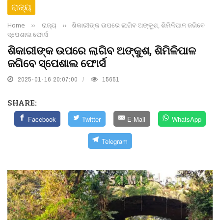
ରାଜ୍ୟ
Home
››
ରାଜ୍ୟ
››
ଶିକାରୀଙ୍କ ଉପରେ ଲାଗିବ ଅଙ୍କୁଶ, ଶିମିଳିପାଳ ଜଗିବେ
ସ୍ପେଶାଲ ଫୋର୍ସ
ଶିକାରୀଙ୍କ ଉପରେ ଲାଗିବ ଅଙ୍କୁଶ, ଶିମିଳିପାଳ
ଜଗିବେ ସ୍ପେଶାଲ ଫୋର୍ସ
2025-01-16 20:07:00
15651
SHARE:
Facebook
Twitter
E-Mail
WhatsApp
Telegram