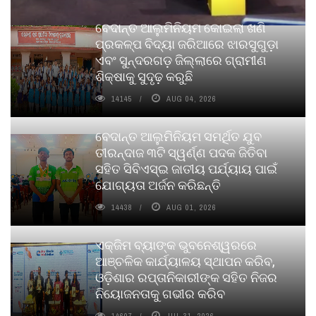
ବେଦାନ୍ତ ଆଲୁମିନିୟମ କୋଇଲା ଖଣି
ପ୍ରକଳ୍ପ ବିଦ୍ୟା ଜରିଆରେ ଝାରସୁଗୁଡ଼ା
ଏବଂ ସୁନ୍ଦରଗଡ଼ ଜିଲ୍ଲାରେ ଗ୍ରାମୀଣ
ଶିକ୍ଷାକୁ ସୁଦୃଢ଼ କରୁଛି
14145
AUG 04, 2026
ବେଦାନ୍ତ ଆଲୁମିନିୟମ ସମର୍ଥିତ ଯୁବ
ତୀରନ୍ଦାଜ ୩ଟି ସ୍ୱର୍ଣ୍ଣ ପଦକ ଜିତିବା
ସହିତ ସିବିଏସ୍ଇ ଜାତୀୟ ପର୍ଯ୍ୟାୟ ପାଇଁ
ଯୋଗ୍ୟତା ଅର୍ଜନ କରିଛନ୍ତି
14438
AUG 01, 2026
ଏକ୍ଜିମ ବ୍ୟାଙ୍କ ଭୁବନେଶ୍ୱରରେ
ଆଞ୍ଚଳିକ କାର୍ଯ୍ୟାଳୟ ସ୍ଥାପନ କରିବ,
ଓଡ଼ିଶାର ରପ୍ତାନିକାରୀଙ୍କ ସହିତ ନିଜର
ନିୟୋଜନତାକୁ ଗଭୀର କରିବ