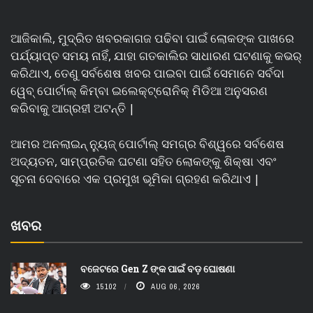
ଆଜିକାଲି, ମୁଦ୍ରିତ ଖବରକାଗଜ ପଢିବା ପାଇଁ ଲୋକଙ୍କ ପାଖରେ
ପର୍ଯ୍ୟାପ୍ତ ସମୟ ନାହିଁ, ଯାହା ଗତକାଲିର ସାଧାରଣ ଘଟଣାକୁ କଭର୍
କରିଥାଏ, ତେଣୁ ସର୍ବଶେଷ ଖବର ପାଇବା ପାଇଁ ସେମାନେ ସର୍ବଦା
ୱେବ୍ ପୋର୍ଟାଲ୍ କିମ୍ବା ଇଲେକ୍ଟ୍ରୋନିକ୍ ମିଡିଆ ଅନୁସରଣ
କରିବାକୁ ଆଗ୍ରହୀ ଅଟନ୍ତି |
ଆମର ଅନଲାଇନ୍ ନ୍ୟୁଜ୍ ପୋର୍ଟାଲ୍ ସମଗ୍ର ବିଶ୍ୱରେ ସର୍ବଶେଷ
ଅଦ୍ୟତନ, ସାମ୍ପ୍ରତିକ ଘଟଣା ସହିତ ଲୋକଙ୍କୁ ଶିକ୍ଷା ଏବଂ
ସୂଚନା ଦେବାରେ ଏକ ପ୍ରମୁଖ ଭୂମିକା ଗ୍ରହଣ କରିଥାଏ |
ଖବର
ବଜେଟରେ Gen Z ଙ୍କ ପାଇଁ ବଡ଼ ଘୋଷଣା
15102
AUG 06, 2026