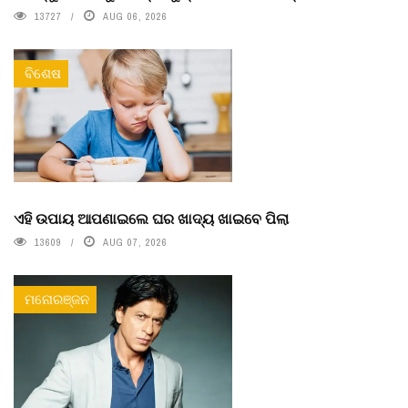
13727
AUG 06, 2026
ବିଶେଷ
ଏହି ଉପାୟ ଆପଣାଇଲେ ଘର ଖାଦ୍ୟ ଖାଇବେ ପିଲା
13609
AUG 07, 2026
ମନୋରଞ୍ଜନ