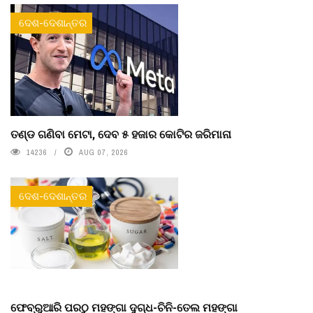
ଦେଶ-ଦେଶାନ୍ତର
ତଣ୍ଡ ଗଣିବା ମେଟା, ଦେବ ୫ ହଜାର କୋଟିର ଜରିମାନା
14236
AUG 07, 2026
ଦେଶ-ଦେଶାନ୍ତର
ଫେବ୍ରୁଆରି ପରଠୁ ମହଙ୍ଗା ଦୁଗ୍ଧ-ଚିନି-ତେଲ ମହଙ୍ଗା