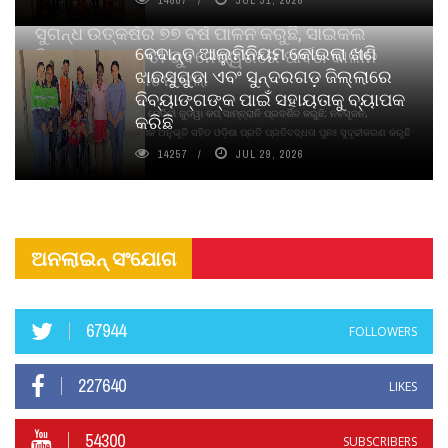
14607
JUL 31, 2026
ସୁଗନ୍ଧ ଉତ୍କର୍ଷର ୭୭ ବର୍ଷ ପାଳନ କରୁଛି, ସାଇକଲ
ବେଦାନ୍ତ ଆଲୁମିନିୟମ କୋଇଲା ଖଣି
ପିୟୋର୍‌ ଅଗରବତୀ ଭୁବନେଶ୍ୱରରେ ପାର୍ବଣ କାଳୀନ
ଝାରସୁଗୁଡା ଏବଂ ସୁନ୍ଦରଗଡ଼ ଜିଲ୍ଲାରେ
ନବସୃଜନ ଉନ୍ମୋଚନ କଲା
ଦିବ୍ୟାଙ୍ଗଙ୍କ ପାଇଁ ସହାୟତାକୁ ବ୍ୟାପକ
ବାଉଁଶ ବିହୀନ କଠିନ ଧୂପ ଏବଂ ମେଦିନୀ ଜୁଡୱା କପ୍‌ ସାମ୍ବ୍ରାନି ପ୍ରଦର୍ଶିତ କରୁଛି; ନବସୃଜନ,
କରିଛି
ଦୀର୍ଘସ୍ଥାୟିତା ଏବଂ ଆଧ୍ୟାତ୍ମିକ ଅନୁଭୂତି ସହିତ ଓଡ଼ିଶା ପ୍ରତି ପ୍ରତିବଦ୍ଧତା ପୁନଃ ସୁଦୃଢୀକରଣ କରୁଛି
14257
JUL 29, 2026
ଅନଲାଇନ୍ ସଂଯୋଗ
67944
FOLLOWERS
227640
LIKES
54300
SUBSCRIBERS