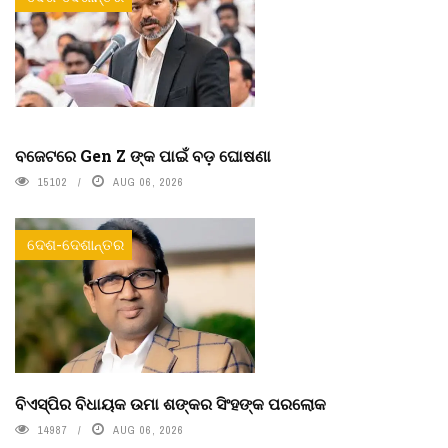
ବଜେଟରେ Gen Z ଙ୍କ ପାଇଁ ବଡ଼ ଘୋଷଣା
15102
AUG 06, 2026
ଦେଶ-ଦେଶାନ୍ତର
ବିଏସ୍‌ପିର ବିଧାୟକ ଉମା ଶଙ୍କର ସିଂହଙ୍କ ପରଲୋକ
14987
AUG 06, 2026