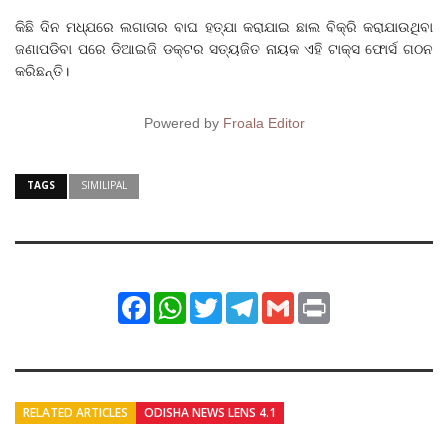
କିଛି ଦିନ ମଧ୍ଯରେ ଲଗାତାର ବାଘ ହତ୍ଯା କରାଯାଇ ଛାଲ ବିକ୍ରି କରାଯାଉଥିବା
ଜଣାପଡିବା ପରେ ଡିଆଇଜି ଡକ୍ଟର ସତ୍ୟଜିତ ନାୟକ ଏହି ଟାକ୍ସ ଫୋର୍ସ ଗଠନ
କରିଛନ୍ତି।
Powered by
Froala Editor
TAGS
SIMILIPAL
Facebook
WhatsApp
Twitter
Telegram
Gmail
Print
RELATED ARTICLES
ODISHA NEWS LENS 4.1