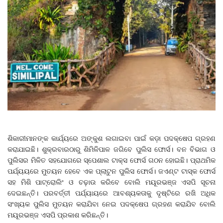
ଶିକାରୀମାନଙ୍କ କାର୍ଯ୍ୟରେ ଅଙ୍କୁଶ ଲଗାଇବା ପାଇଁ କଡ଼ା ପଦକ୍ଷେପ ଗ୍ରହଣ
କରାଯାଇଛି। ଶୁକ୍ରବାରଠାରୁ ଶିମିଳିପାଳ ଜଗିବେ ପୁଲିସ ଫୋର୍ସ। ବନ ବିଭାଗ ଓ
ପୁଲିସର ମିଳିତ ସହଯୋଗରେ ସ୍ପେଶାଲ ଟାକ୍ସ ଫୋର୍ସ ଗଠନ ହୋଇଛି। ପ୍ରାଥମିକ
ପର୍ଯ୍ୟୟରେ ମୁତୟନ ହେବେ ଏକ ପ୍ଲାଟୁନ ପୁଲିସ ଫୋର୍ସ। ଜଏଣ୍ଟ ଟାସ୍କ ଫୋର୍ସ
ସହ ମିଶି ପାଟ୍ରୋଲିଂ ଓ ଚଢ଼ାଉ କରିବେ ବୋଲି ମୟୂରଭଞ୍ଜ ଏସପି ସୂଚନା
ଦେଇଛନ୍ତି। ପରବର୍ତ୍ତୀ ପର୍ଯ୍ୟାୟରେ ଆବଶ୍ୟକତାକୁ ଦୃଷ୍ଟିରେ ରଖି ଅଧିକ
ସଂଖ୍ୟକ ପୁଲିସ ମୁତୟନ କରାଯିବା ନେଇ ପଦକ୍ଷେପ ଗ୍ରହଣ କରାଯିବ ବୋଲି
ମୟୂରଭଞ୍ଜ ଏସପି ପ୍ରକାଶ କରିଛନ୍ତି।