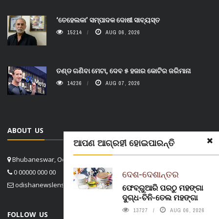
‘ତେହେଲକା’ ସମ୍ପାଦକ ଦୋଷୀ ସାବ୍ୟସ୍ତ
15214
AUG 06, 2026
ତଣ୍ଡ ଗଣିବା ମେଟା, ଦେବ ୫ ହଜାର କୋଟିର ଜରିମାନା
14236
AUG 07, 2026
ABOUT US
ଆପଣ ଆଗ୍ରହୀ ହୋଇପାରନ୍ତି
Bhubaneswar, Odisha, India
0 00000 000 00
ଦେଶ-ଦେଶାନ୍ତର
odishanewslens@gmail.com
ଫେବ୍ରୁଆରି ପରଠୁ ମହଙ୍ଗା
ଦୁଗ୍ଧ-ଚିନି-ତେଲ ମହଙ୍ଗା
13727
AUG 06, 2026
FOLLOW US