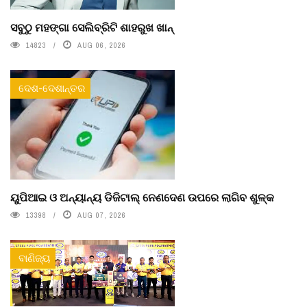
ସବୁଠୁ ମହଙ୍ଗା ସେଲିବ୍ରିଟି ଶାହରୁଖ ଖାନ୍
14823
AUG 06, 2026
ଦେଶ-ଦେଶାନ୍ତର
ୟୁପିଆଇ ଓ ଅନ୍ୟାନ୍ୟ ଡିଜିଟାଲ୍ ନେଣଦେଣ ଉପରେ ଲାଗିବ ଶୁଳ୍କ
13398
AUG 07, 2026
ବାଣିଜ୍ୟ