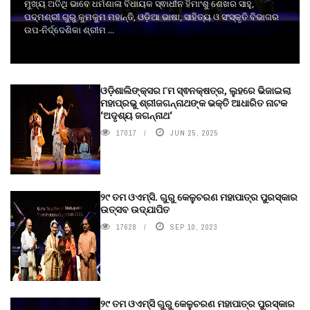
ମୁଖ୍ୟ ଅତିଥି ଭାବେ ଧର୍ମଶାଳା ବିଧାୟକ ସ୍ଵାଧୀନ ହିମାଂଶୁ ଶେଖର ସାହୁ,
ପଦ୍ମଶ୍ରୀ ଗୁରୁ କୁମକୁମ ମହାନ୍ତି, ଓଡ଼ିଆ ଭାଷା, ସାହିତ୍ୟ ଓ ସଂସ୍କୃତି ବିଭାଗର
ଉପ-ନିର୍ଦ୍ଦେଶିକା ଶ୍ରୀମ ...
ଓଡ଼ିଶାଲିଙ୍କ୍ସର ୮ମ ସ୍ଵନକ୍ଷତ୍ର, ଲୁହରେ ଭିଜାଇଲା
ମହାପ୍ରଭୁ ଶ୍ରୀଜଗନ୍ନାଥଙ୍କ ଭକ୍ତି ଆଧାରିତ ନାଟକ
‘ଅଦୃଶ୍ୟ ଜଗନ୍ନାଥ‘
17017
JUN 25, 2025
୨୯ ତମ ଓଏମ୍‌ସି. ଗୁରୁ କେଳୁଚରଣ ମହାପାତ୍ର ପୁରସ୍କାର
ଉତ୍ସବ ଉଦ୍‍ଯାପିତ
17628
SEP 10, 2023
୨୯ ତମ ଓଏମ୍‌ସି ଗୁରୁ କେଳୁଚରଣ ମହାପାତ୍ର ପୁରସ୍କାର