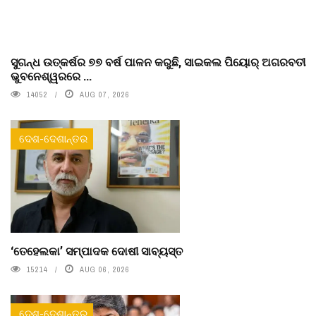
ସୁଗନ୍ଧ ଉତ୍କର୍ଷର ୭୭ ବର୍ଷ ପାଳନ କରୁଛି, ସାଇକଲ ପିୟୋର୍‌ ଅଗରବତୀ
ଭୁବନେଶ୍ୱରରେ ...
14052
AUG 07, 2026
ଦେଶ-ଦେଶାନ୍ତର
‘ତେହେଲକା’ ସମ୍ପାଦକ ଦୋଷୀ ସାବ୍ୟସ୍ତ
15214
AUG 06, 2026
ଦେଶ-ଦେଶାନ୍ତର