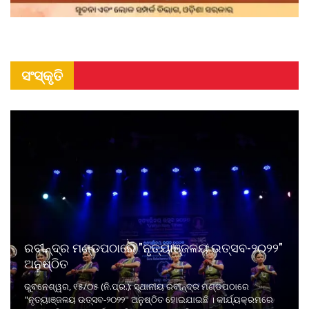
ସଂସ୍କୃତି
ରବୀନ୍ଦ୍ର ମଣ୍ଡପଠାରେ "ନୃତ୍ୟାଞ୍ଜଳୟ ଉତ୍ସବ-୨୦୨୨"
ଅନୁଷ୍ଠିତ
ଭୁବନେଶ୍ୱର, ୧୫/୦୫ (ନି.ପ୍ର.): ସ୍ଥାନୀୟ ରବୀନ୍ଦ୍ର ମଣ୍ଡପଠାରେ
"ନୃତ୍ୟାଞ୍ଜଳୟ ଉତ୍ସବ-୨୦୨୨" ଅନୁଷ୍ଠିତ ହୋଇଯାଇଛି । କାର୍ଯ୍ୟକ୍ରମରେ