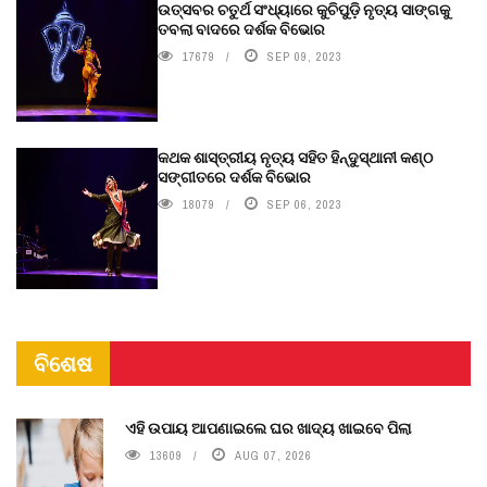
ଉତ୍ସବର ଚତୁର୍ଥ ସଂଧ୍ୟାରେ କୁଚିପୁଡ଼ି ନୃତ୍ୟ ସାଙ୍ଗକୁ
ତବଲା ବାଦରେ ଦର୍ଶକ ବିଭୋର
17679
SEP 09, 2023
କଥକ ଶାସ୍ତ୍ରୀୟ ନୃତ୍ୟ ସହିତ ହିନ୍ଦୁସ୍ଥାନୀ କଣ୍ଠ
ସଙ୍ଗୀତରେ ଦର୍ଶକ ବିଭୋର
18079
SEP 06, 2023
ବିଶେଷ
ଏହି ଉପାୟ ଆପଣାଇଲେ ଘର ଖାଦ୍ୟ ଖାଇବେ ପିଲା
13609
AUG 07, 2026