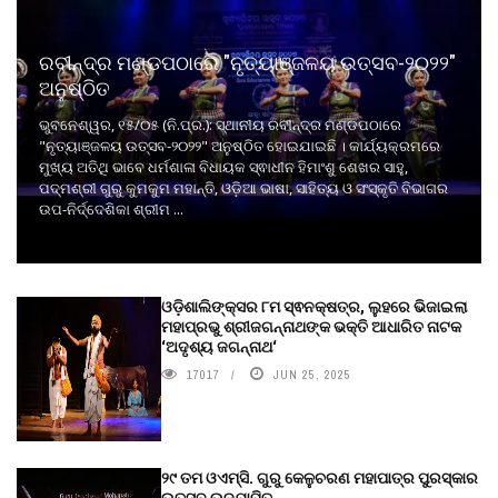
ରବୀନ୍ଦ୍ର ମଣ୍ଡପଠାରେ "ନୃତ୍ୟାଞ୍ଜଳୟ ଉତ୍ସବ-୨୦୨୨"
ଅନୁଷ୍ଠିତ
ଭୁବନେଶ୍ୱର, ୧୫/୦୫ (ନି.ପ୍ର.): ସ୍ଥାନୀୟ ରବୀନ୍ଦ୍ର ମଣ୍ଡପଠାରେ
"ନୃତ୍ୟାଞ୍ଜଳୟ ଉତ୍ସବ-୨୦୨୨" ଅନୁଷ୍ଠିତ ହୋଇଯାଇଛି । କାର୍ଯ୍ୟକ୍ରମରେ
ମୁଖ୍ୟ ଅତିଥି ଭାବେ ଧର୍ମଶାଳା ବିଧାୟକ ସ୍ଵାଧୀନ ହିମାଂଶୁ ଶେଖର ସାହୁ,
ପଦ୍ମଶ୍ରୀ ଗୁରୁ କୁମକୁମ ମହାନ୍ତି, ଓଡ଼ିଆ ଭାଷା, ସାହିତ୍ୟ ଓ ସଂସ୍କୃତି ବିଭାଗର
ଉପ-ନିର୍ଦ୍ଦେଶିକା ଶ୍ରୀମ ...
ଓଡ଼ିଶାଲିଙ୍କ୍ସର ୮ମ ସ୍ଵନକ୍ଷତ୍ର, ଲୁହରେ ଭିଜାଇଲା
ମହାପ୍ରଭୁ ଶ୍ରୀଜଗନ୍ନାଥଙ୍କ ଭକ୍ତି ଆଧାରିତ ନାଟକ
‘ଅଦୃଶ୍ୟ ଜଗନ୍ନାଥ‘
17017
JUN 25, 2025
୨୯ ତମ ଓଏମ୍‌ସି. ଗୁରୁ କେଳୁଚରଣ ମହାପାତ୍ର ପୁରସ୍କାର
ଉତ୍ସବ ଉଦ୍‍ଯାପିତ