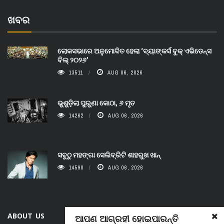
ଖବର
ଲୋକସଭାରେ ଅନୁମୋଦିତ ହେଲା ‘ବ୍ୟାଙ୍କର୍ସ ବୁକ୍ ଏଭିଡେନ୍ସ
ବିଲ୍ ୨୦୨୬’
13511
AUG 06, 2026
ଭୁଶୁଡ଼ିଲା ପୁରୁଣା କୋଠା, ୬ ମୃତ
14262
AUG 06, 2026
ସବୁଠୁ ମହଙ୍ଗା ସେଲିବ୍ରିଟି ଶାହରୁଖ ଖାନ୍
14590
AUG 06, 2026
ABOUT US
ଆପଣ ଆଗ୍ରହୀ ହୋଇପାରନ୍ତି