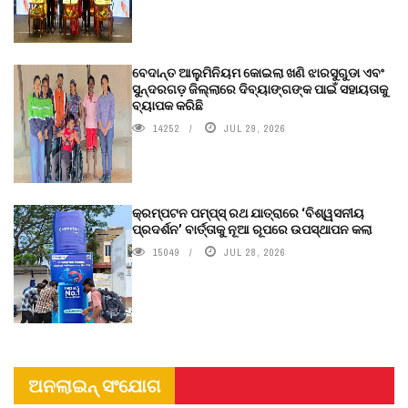
ବେଦାନ୍ତ ଆଲୁମିନିୟମ କୋଇଲା ଖଣି ଝାରସୁଗୁଡା ଏବଂ
ସୁନ୍ଦରଗଡ଼ ଜିଲ୍ଲାରେ ଦିବ୍ୟାଙ୍ଗଙ୍କ ପାଇଁ ସହାୟତାକୁ
ବ୍ୟାପକ କରିଛି
14252
JUL 29, 2026
କ୍ରମ୍ପଟନ ପମ୍ପ୍‌ସ୍‌ ରଥ ଯାତ୍ରାରେ ‘ବିଶ୍ୱସନୀୟ
ପ୍ରଦର୍ଶନ’ ବାର୍ତ୍ତାକୁ ନୂଆ ରୂପରେ ଉପସ୍ଥାପନ କଲା
15049
JUL 28, 2026
ଅନଲାଇନ୍ ସଂଯୋଗ