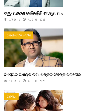
ସବୁଠୁ ମହଙ୍ଗା ସେଲିବ୍ରିଟି ଶାହରୁଖ ଖାନ୍
14590
AUG 06, 2026
ଦେଶ-ଦେଶାନ୍ତର
ବିଏସ୍‌ପିର ବିଧାୟକ ଉମା ଶଙ୍କର ସିଂହଙ୍କ ପରଲୋକ
14762
AUG 06, 2026
ବିଶେଷ