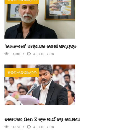
‘ତେହେଲକା’ ସମ୍ପାଦକ ଦୋଷୀ ସାବ୍ୟସ୍ତ
14990
AUG 06, 2026
ଦେଶ-ଦେଶାନ୍ତର
ବଜେଟରେ Gen Z ଙ୍କ ପାଇଁ ବଡ଼ ଘୋଷଣା
14873
AUG 06, 2026