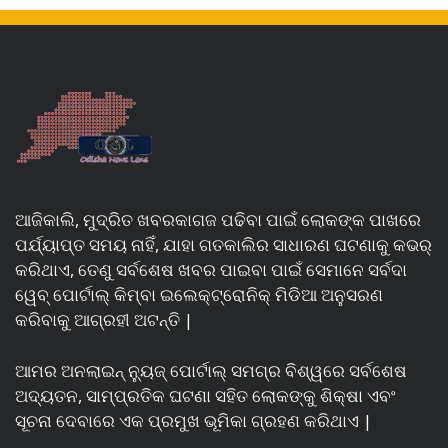
ଆଜିକାଲି, ମୁଦ୍ରିତ ଖବରକାଗଜ ପଢିବା ପାଇଁ ଲୋକଙ୍କ ପାଖରେ
ପର୍ଯ୍ୟାପ୍ତ ସମୟ ନାହିଁ, ଯାହା ଗତକାଲିର ସାଧାରଣ ଘଟଣାକୁ କଭର୍
କରିଥାଏ, ତେଣୁ ସର୍ବଶେଷ ଖବର ପାଇବା ପାଇଁ ସେମାନେ ସର୍ବଦା
ୱେବ୍ ପୋର୍ଟାଲ୍ କିମ୍ବା ଇଲେକ୍ଟ୍ରୋନିକ୍ ମିଡିଆ ଅନୁସରଣ
କରିବାକୁ ଆଗ୍ରହୀ ଅଟନ୍ତି |
ଆମର ଅନଲାଇନ୍ ନ୍ୟୁଜ୍ ପୋର୍ଟାଲ୍ ସମଗ୍ର ବିଶ୍ୱରେ ସର୍ବଶେଷ
ଅଦ୍ୟତନ, ସାମ୍ପ୍ରତିକ ଘଟଣା ସହିତ ଲୋକଙ୍କୁ ଶିକ୍ଷା ଏବଂ
ସୂଚନା ଦେବାରେ ଏକ ପ୍ରମୁଖ ଭୂମିକା ଗ୍ରହଣ କରିଥାଏ |