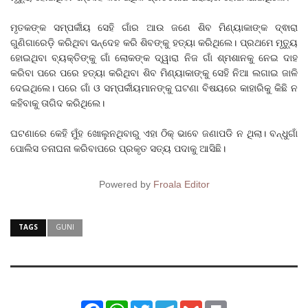
ମୃତକଙ୍କ ସମ୍ପର୍କୀୟ ସେହି ଗାଁର ଆଉ ଜଣେ ଶିବ ମିଣ୍ୟାକାଙ୍କ ଦ୍ଵାରା
ଗୁଣିଗାରେଡ଼ି କରିଥିବା ସନ୍ଦେହ କରି ଶିବଙ୍କୁ ହତ୍ୟା କରିଥିଲେ। ପ୍ରଥମେ ମୃତ୍ୟୁ
ହୋଇଥିବା ବ୍ୟକ୍ତିଙ୍କୁ ଗାଁ ଲୋକଙ୍କ ଦ୍ୱାରା ନିଜ ଗାଁ ଶ୍ମଶାନକୁ ନେଇ ଦାହ
କରିବା ପରେ ପରେ ହତ୍ୟା କରିଥିବା ଶିବ ମିଣ୍ୟାକାଙ୍କୁ ସେହି ନିଆ ଲଗାଇ ଜାଳି
ଦେଇଥିଲେ। ପରେ ଗାଁ ଓ ସମ୍ପର୍କୀୟମାନଙ୍କୁ ଘଟଣା ବିଷୟରେ କାହାରିକୁ କିଛି ନ
କହିବାକୁ ତାଗିଦ କରିଥିଲେ।
ଘଟଣାରେ କେହି ମୁଁହ ଖୋଲୁନଥିବାରୁ ଏହା ଠିକ୍‌ ଭାବେ ଜଣାପଡି ନ ଥିଲା। ବନ୍ଧୁଗାଁ
ପୋଲିସ ତନାଘନା କରିବାପରେ ପ୍ରକୃତ ସତ୍ୟ ପଦାକୁ ଆସିଛି।
Powered by
Froala Editor
TAGS
GUNI
Facebook
WhatsApp
Twitter
Telegram
Gmail
Print