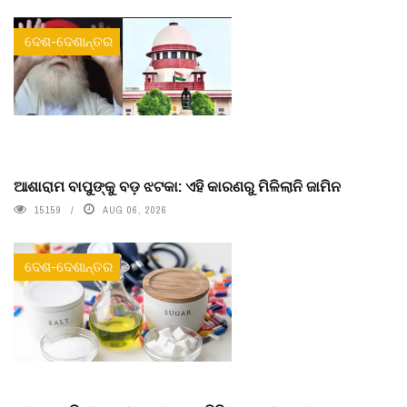
ଦେଶ-ଦେଶାନ୍ତର
ଆଶାରାମ ବାପୁଙ୍କୁ ବଡ଼ ଝଟକା: ଏହି କାରଣରୁ ମିଳିଲାନି ଜାମିନ
15159
AUG 06, 2026
ଦେଶ-ଦେଶାନ୍ତର