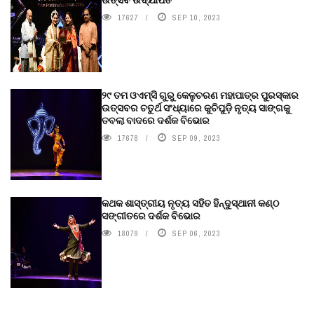
17627
SEP 10, 2023
୨୯ ତମ ଓଏମ୍‌ସି ଗୁରୁ କେଳୁଚରଣ ମହାପାତ୍ର ପୁରସ୍କାର
ଉତ୍ସବର ଚତୁର୍ଥ ସଂଧ୍ୟାରେ କୁଚିପୁଡ଼ି ନୃତ୍ୟ ସାଙ୍ଗକୁ
ତବଲା ବାଦରେ ଦର୍ଶକ ବିଭୋର
17678
SEP 09, 2023
କଥକ ଶାସ୍ତ୍ରୀୟ ନୃତ୍ୟ ସହିତ ହିନ୍ଦୁସ୍ଥାନୀ କଣ୍ଠ
ସଙ୍ଗୀତରେ ଦର୍ଶକ ବିଭୋର
18079
SEP 06, 2023