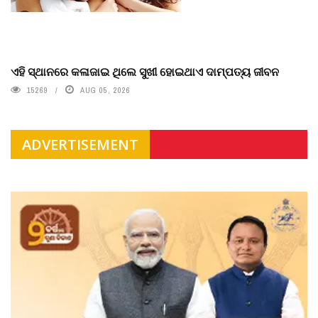
ଏହି ସ୍ଥାନରେ କଳାଜାଇ ଥିଲେ ସୁଖୀ ହୋଇଥାଏ ଦାମ୍ପତ୍ୟ ଜୀବନ
15269
AUG 05, 2026
ADVERTISEMENT