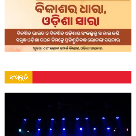
ସଂସ୍କୃତି