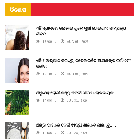
ବିଶେଷ
ଏହି ସ୍ଥାନରେ କଳାଜାଇ ଥିଲେ ସୁଖୀ ହୋଇଥାଏ ଦାମ୍ପତ୍ୟ
ଜୀବନ
15269
AUG 05, 2026
ଏହି ୫ ଅଭ୍ୟାସ କରନ୍ତୁ, ସତେଜ ରହିବ ଆପଣଙ୍କ ଚର୍ମ ଏବଂ
ଶରୀର
16140
AUG 02, 2026
ମଧୁମେହ ରୋଗୀ କଞ୍ଚା କଳଦୀ ଖାଇବା ଲାଭଦାୟକ
14986
JUL 31, 2026
ଥଣ୍ଡା ପାଗରେ କେଉଁ ଖାଦ୍ୟ ଖାଇବେ ଜାଣନ୍ତୁ.....
14486
JUL 28, 2026