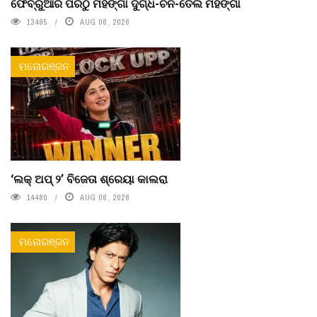
ଫେବ୍ରୁଆରି ପରଠୁ ମହଙ୍ଗା ଦୁଗ୍ଧ-ଚିନି-ତେଲ ମହଙ୍ଗା
13495
AUG 06, 2026
ମନୋରଞ୍ଜନ
‘ଲକ୍ ଅପ୍ ୨’ ବିଜେତା ଶ୍ରେୟା କାଲରା
14480
AUG 06, 2026
ମନୋରଞ୍ଜନ