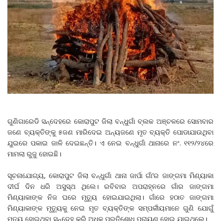
ଗୁଣିଗାରେଡି ସନ୍ଦେହରେ କୋରାପୁଟ ଜିଲା ବନ୍ଧୁଗାଁ ବ୍ଲକ ଅଞ୍ଚଳରେ ସୋମବାର
ଜଣେ ବ୍ୟକ୍ତିଙ୍କୁ ୫ଜଣ ମାରିଦେଇ ଅନ୍ୟଜଣେ ମୃତ ବ୍ୟକ୍ତି ପୋଡାଯାଉଥିବା
ଯୁଇରେ ପକାଇ ଜାଳି ଦେଇଛନ୍ତି। ଏ ନେଇ ବନ୍ଧୁଗାଁ ଥାନାରେ ନଂ. ୧୧୨/୨୪ରେ
ମାମଲା ରୁଜୁ ହୋଇଛି।
ସୂଚନାଯୋଗ୍ୟ, କୋରାପୁଟ ଜିଲା ବନ୍ଧୁଗାଁ ଥାନା ଜାର୍ପା ଗାଁ’ର ଜାଙ୍ଗମା ମିଣ୍ୟାକା
ଦୀର୍ଘ ଦିନ ଧରି ଅସୁସ୍ଥ ଥିଲେ। ରବିବାର ଅପରାହ୍ନରେ ଗାଁର ଜାଙ୍ଗମା
ମିଣ୍ୟାକାଙ୍କ ନିଜ ଘରେ ମୃତ୍ୟୁ ହୋଇଯାଇଥିଲା। ଗାଁରେ ହଠାତ ଜାଙ୍ଗମା
ମିଣ୍ୟାକାଙ୍କ ମୃତ୍ୟୁକୁ ନେଇ ମୃତ ବ୍ୟକ୍ତିଙ୍କ ସମ୍ପର୍କୀୟମାନେ ଗୁଣି ଯୋଗୁଁ
ମୃତ୍ୟୁ ହୋଇଥିବା ସନ୍ଦେହ କରି ଅଧିକ ପ୍ରତିଶୋଧ ପରାୟଣ ହୋଇ ଯାଇଥିଲେ।