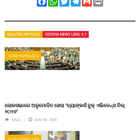
RELATED ARTICLES
ODISHA NEWS LENS 4.1
ଦେଶ-ଦେଶାନ୍ତର
ଲୋକସଭାରେ ଅନୁମୋଦିତ ହେଲା ‘ବ୍ୟାଙ୍କର୍ସ ବୁକ୍ ଏଭିଡେନ୍ସ ବିଲ୍
୨୦୨୬’
13511
AUG 06, 2026
ଦେଶ-ଦେଶାନ୍ତର