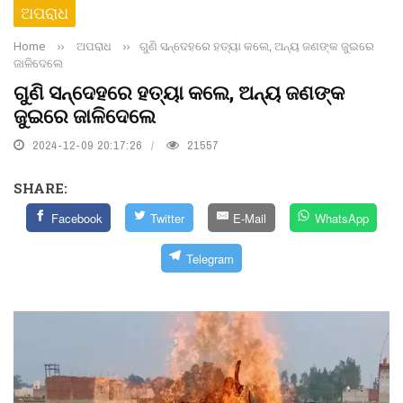
ଅପରାଧ
Home
››
ଅପରାଧ
››
ଗୁଣି ସନ୍ଦେହରେ ହତ୍ୟା କଲେ, ଅନ୍ୟ ଜଣଙ୍କ ଜୁଇରେ
ଜାଳିଦେଲେ
ଗୁଣି ସନ୍ଦେହରେ ହତ୍ୟା କଲେ, ଅନ୍ୟ ଜଣଙ୍କ
ଜୁଇରେ ଜାଳିଦେଲେ
2024-12-09 20:17:26
21557
SHARE:
Facebook
Twitter
E-Mail
WhatsApp
Telegram