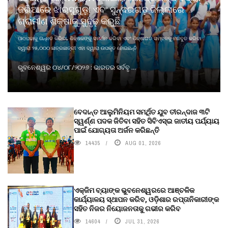
ଜରିଆରେ ଝାରସୁଗୁଡ଼ା ଏବଂ ସୁନ୍ଦରଗଡ଼ ଜିଲ୍ଲାରେ
ଗ୍ରାମୀଣ ଶିକ୍ଷାକୁ ସୁଦୃଢ଼ କରୁଛି
ପାଠପଢାକୁ ଉନ୍ନତ କରିବା, ଶିକ୍ଷକଙ୍କୁ ସମର୍ଥନ କରିବା ଏବଂ ଶିକ୍ଷାଗତ ସମ୍ବଳକୁ ମଜବୁତ କରିବା
ଦ୍ୱାରା ୨୫,୦୦୦ ଛାତ୍ରଛାତ୍ରୀ ଏହା ଦ୍ୱାରା ଉପକୃତ ହୋଇଛନ୍ତି
ଭୁବନେଶ୍ୱର ୦୪/୦୮/୨୦୨୬ : ଭାରତର ସର୍ବବୃ ...
ବେଦାନ୍ତ ଆଲୁମିନିୟମ ସମର୍ଥିତ ଯୁବ ତୀରନ୍ଦାଜ ୩ଟି
ସ୍ୱର୍ଣ୍ଣ ପଦକ ଜିତିବା ସହିତ ସିବିଏସ୍ଇ ଜାତୀୟ ପର୍ଯ୍ୟାୟ
ପାଇଁ ଯୋଗ୍ୟତା ଅର୍ଜନ କରିଛନ୍ତି
14435
AUG 01, 2026
ଏକ୍ଜିମ ବ୍ୟାଙ୍କ ଭୁବନେଶ୍ୱରରେ ଆଞ୍ଚଳିକ
କାର୍ଯ୍ୟାଳୟ ସ୍ଥାପନ କରିବ, ଓଡ଼ିଶାର ରପ୍ତାନିକାରୀଙ୍କ
ସହିତ ନିଜର ନିୟୋଜନତାକୁ ଗଭୀର କରିବ
14604
JUL 31, 2026