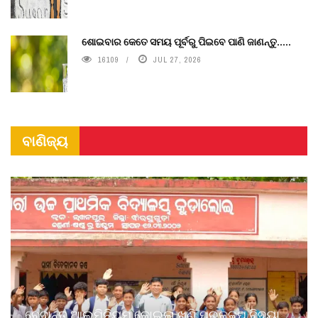
ଶୋଇବାର କେତେ ସମୟ ପୂର୍ବରୁ ପିଇବେ ପାଣି ଜାଣନ୍ତୁ.....
16109
JUL 27, 2026
ବାଣିଜ୍ୟ
ବେଦାନ୍ତ ଆଲୁମିନିୟମ କୋଇଲା ଖଣି ପ୍ରକଳ୍ପ ବିଦ୍ୟା