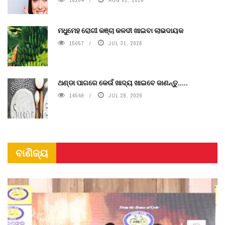
ମଧୁମେହ ରୋଗୀ କଞ୍ଚା କଳଦୀ ଖାଇବା ଲାଭଦାୟକ
15057
JUL 31, 2026
ଥଣ୍ଡା ପାଗରେ କେଉଁ ଖାଦ୍ୟ ଖାଇବେ ଜାଣନ୍ତୁ.....
14549
JUL 28, 2026
ବାଣିଜ୍ୟ