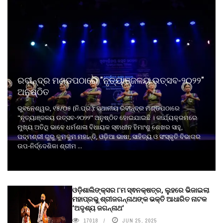
ରବୀନ୍ଦ୍ର ମଣ୍ଡପଠାରେ "ନୃତ୍ୟାଞ୍ଜଳୟ ଉତ୍ସବ-୨୦୨୨"
ଅନୁଷ୍ଠିତ
ଭୁବନେଶ୍ୱର, ୧୫/୦୫ (ନି.ପ୍ର.): ସ୍ଥାନୀୟ ରବୀନ୍ଦ୍ର ମଣ୍ଡପଠାରେ
"ନୃତ୍ୟାଞ୍ଜଳୟ ଉତ୍ସବ-୨୦୨୨" ଅନୁଷ୍ଠିତ ହୋଇଯାଇଛି । କାର୍ଯ୍ୟକ୍ରମରେ
ମୁଖ୍ୟ ଅତିଥି ଭାବେ ଧର୍ମଶାଳା ବିଧାୟକ ସ୍ଵାଧୀନ ହିମାଂଶୁ ଶେଖର ସାହୁ,
ପଦ୍ମଶ୍ରୀ ଗୁରୁ କୁମକୁମ ମହାନ୍ତି, ଓଡ଼ିଆ ଭାଷା, ସାହିତ୍ୟ ଓ ସଂସ୍କୃତି ବିଭାଗର
ଉପ-ନିର୍ଦ୍ଦେଶିକା ଶ୍ରୀମ ...
ଓଡ଼ିଶାଲିଙ୍କ୍ସର ୮ମ ସ୍ଵନକ୍ଷତ୍ର, ଲୁହରେ ଭିଜାଇଲା
ମହାପ୍ରଭୁ ଶ୍ରୀଜଗନ୍ନାଥଙ୍କ ଭକ୍ତି ଆଧାରିତ ନାଟକ
‘ଅଦୃଶ୍ୟ ଜଗନ୍ନାଥ‘
17018
JUN 25, 2025