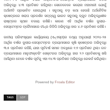
ଅଭିବୃଦ୍ଧି ୪.୩ ପ୍ରତିଶତ ରହିଥିଲା। ସେତେବେଳେ କରୋନା ମହାମାରୀ ଯୋଗୁଁ
ଅର୍ଥନୀତି ପ୍ରଭାବିତ ହୋଇଥିଲା । ସବୁଠାରୁ ବଡ଼ କଥା ହେଉଛି ଅର୍ଥନୈତିକ
କ୍ଷେତ୍ରରେ ଖରାପ ପ୍ରଦର୍ଶନ ସତ୍ତ୍ୱେ ଭାରତ ସବୁଠାରୁ ଦ୍ରୁତ ଅଭିବୃଦ୍ଧିଶୀଳ
ରାଷ୍ଟ୍ରର ସ୍ଥାନ ବଜାୟ ରଖିଛି। କାରଣ ଏହି ଆର୍ଥିକ ବର୍ଷର ଜୁଲାଇ-
ସେପ୍ଟେମ୍ବର ତ୍ରୈମାସରେ ଚୀନ୍‌ର ଜିଡିପି ଅଭିବୃଦ୍ଧି ହାର ୪.୬ ପ୍ରତିଶତ ରହିଛି।
ଜାତୀୟ ପରିସଂଖ୍ୟାନ କାର୍ଯ୍ୟାଳୟ (ଏନ୍ଏସ୍ଓ)ର ତଥ୍ୟ ଅନୁଯାୟୀ ୨୦୨୪-୨୫
ଆର୍ଥିକ ବର୍ଷର ଜୁଲାଇ-ସେପ୍ଟେମ୍ବର ତ୍ରୟମାସରେ କୃଷି କ୍ଷେତ୍ରର ଅଭିବୃଦ୍ଧି
୩.୫ ପ୍ରତିଶତ ରହିଛି, ଯାହା ପୂର୍ବବର୍ଷ ସମାନ ଅବଧିରେ ୧.୭ ପ୍ରତିଶତ ଥିଲା। ଗତ
ତ୍ରୟମାସରେ ମାନୁଫାକ୍ଚରିଂ ସେକ୍ଟରର ଅଭିବୃଦ୍ଧି ହାର ୨.୨ ପ୍ରତିଶତକୁ ଖସି
ଆସିଥିବା ବେଳେ ବର୍ଷକ ପୂର୍ବରୁ ଏହା ୧୪.୩ ପ୍ରତିଶତ ଅଭିବୃଦ୍ଧି ରେକର୍ଡ କରିଥିଲା।
Powered by
Froala Editor
TAGS
GDP