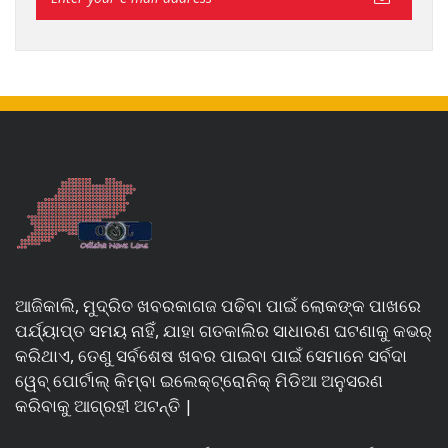
ଆଜିକାଲି, ମୁଦ୍ରିତ ଖବରକାଗଜ ପଢିବା ପାଇଁ ଲୋକଙ୍କ ପାଖରେ
ପର୍ଯ୍ୟାପ୍ତ ସମୟ ନାହିଁ, ଯାହା ଗତକାଲିର ସାଧାରଣ ଘଟଣାକୁ କଭର୍
କରିଥାଏ, ତେଣୁ ସର୍ବଶେଷ ଖବର ପାଇବା ପାଇଁ ସେମାନେ ସର୍ବଦା
ୱେବ୍ ପୋର୍ଟାଲ୍ କିମ୍ବା ଇଲେକ୍ଟ୍ରୋନିକ୍ ମିଡିଆ ଅନୁସରଣ
କରିବାକୁ ଆଗ୍ରହୀ ଅଟନ୍ତି |