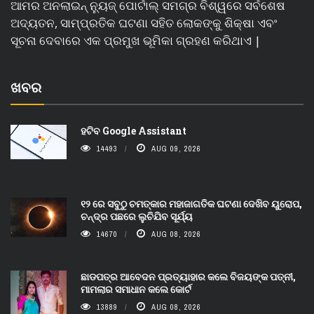
ଆମର ଅନଲାଇନ୍ ନ୍ୟୁଜ୍ ପୋର୍ଟାଲ୍ ସମଗ୍ର ବିଶ୍ୱରେ ସର୍ବଶେଷ
ଅଦ୍ୟତନ, ସାମ୍ପ୍ରତିକ ଘଟଣା ସହିତ ଲୋକଙ୍କୁ ଶିକ୍ଷା ଏବଂ
ସୂଚନା ଦେବାରେ ଏକ ପ୍ରମୁଖ ଭୂମିକା ଗ୍ରହଣ କରିଥାଏ |
ଖବର
ହଟିବ Google Assistant
14493
AUG 09, 2026
୧୨ ରେ ସବୁଠୁ ଚମତ୍କାର ମହାଜାଗତିକ ଘଟଣା ଦେଖିବ ୟୁରୋପ,
ଚନ୍ଦ୍ର ପଛରେ ଲୁଚିଯିବ ସୂର୍ଯ୍ୟ
14670
AUG 08, 2026
ଛାଡପତ୍ର ଆବେଦନ ପ୍ରତ୍ୟାହାର କଲେ ବିଜୟଙ୍କ ପତ୍ନୀ,
ମାମଲାର ସମାଧାନ କଲେ କୋର୍ଟ
13889
AUG 08, 2026