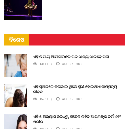
ବିଶେଷ
ଏହି ଉପାୟ ଆପଣାଇଲେ ଘର ଖାଦ୍ୟ ଖାଇବେ ପିଲା
13919
AUG 07, 2026
ଏହି ସ୍ଥାନରେ କଳାଜାଇ ଥିଲେ ସୁଖୀ ହୋଇଥାଏ ଦାମ୍ପତ୍ୟ
ଜୀବନ
15788
AUG 05, 2026
ଏହି ୫ ଅଭ୍ୟାସ କରନ୍ତୁ, ସତେଜ ରହିବ ଆପଣଙ୍କ ଚର୍ମ ଏବଂ
ଶରୀର
16204
AUG 02, 2026