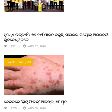
ସୁଗନ୍ଧ ଉତ୍କର୍ଷର ୭୭ ବର୍ଷ ପାଳନ କରୁଛି, ସାଇକଲ ପିୟୋର୍‌ ଅଗରବତୀ
ଭୁବନେଶ୍ୱରରେ ...
14331
AUG 07, 2026
ଦେଶ-ଦେଶାନ୍ତର
କେରଳରେ ‘ରାଟ୍ ଫିଭର୍’ ଆତଙ୍କ, ୫୮ ମୃତ
14705
AUG 08, 2026