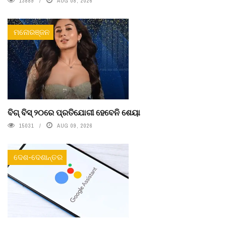
13889
AUG 08, 2026
ମନୋରଞ୍ଜନ
ବିଗ୍ ବିସ୍ ୨୦ରେ ପ୍ରତିଯୋଗୀ ହେବେନି ଶେୟା
15031
AUG 09, 2026
ଦେଶ-ଦେଶାନ୍ତର