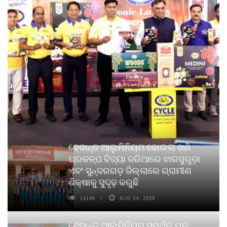
ବେଦାନ୍ତ ଆଲୁମିନିୟମ କୋଇଲା ଖଣି
ପ୍ରକଳ୍ପ ବିଦ୍ୟା ଜରିଆରେ ଝାରସୁଗୁଡ଼ା
ଏବଂ ସୁନ୍ଦରଗଡ଼ ଜିଲ୍ଲାରେ ଗ୍ରାମୀଣ
ଶିକ୍ଷାକୁ ସୁଦୃଢ଼ କରୁଛି
14149
AUG 04, 2026
ବେଦାନ୍ତ ଆଲୁମିନିୟମ ସମର୍ଥିତ ଯୁବ