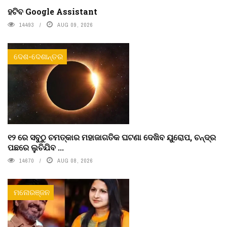
ହଟିବ Google Assistant
14493
AUG 09, 2026
ଦେଶ-ଦେଶାନ୍ତର
୧୨ ରେ ସବୁଠୁ ଚମତ୍କାର ମହାଜାଗତିକ ଘଟଣା ଦେଖିବ ୟୁରୋପ, ଚନ୍ଦ୍ର
ପଛରେ ଲୁଚିଯିବ ...
14670
AUG 08, 2026
ମନୋରଞ୍ଜନ