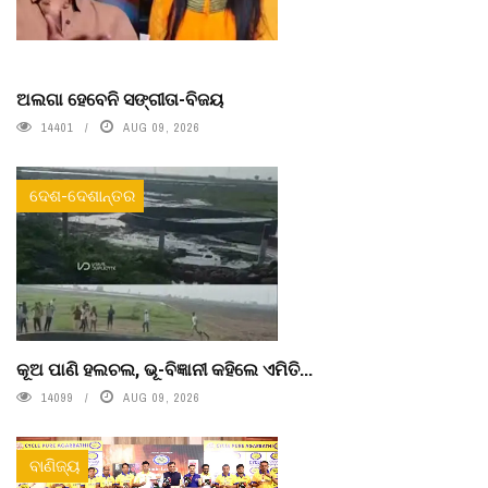
ଅଲଗା ହେବେନି ସଙ୍ଗୀତା-ବିଜୟ
14401
AUG 09, 2026
ଦେଶ-ଦେଶାନ୍ତର
କୂଅ ପାଣି ହଲଚଲ, ଭୂ-ବିଜ୍ଞାନୀ କହିଲେ ଏମିତି...
14099
AUG 09, 2026
ବାଣିଜ୍ୟ