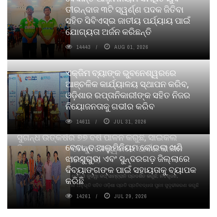
ତୀରନ୍ଦାଜ ୩ଟି ସ୍ୱର୍ଣ୍ଣ ପଦକ ଜିତିବା
ସହିତ ସିବିଏସ୍ଇ ଜାତୀୟ ପର୍ଯ୍ୟାୟ ପାଇଁ
ଯୋଗ୍ୟତା ଅର୍ଜନ କରିଛନ୍ତି
14443
AUG 01, 2026
ଏକ୍ଜିମ ବ୍ୟାଙ୍କ ଭୁବନେଶ୍ୱରରେ
ଆଞ୍ଚଳିକ କାର୍ଯ୍ୟାଳୟ ସ୍ଥାପନ କରିବ,
ଓଡ଼ିଶାର ରପ୍ତାନିକାରୀଙ୍କ ସହିତ ନିଜର
ନିୟୋଜନତାକୁ ଗଭୀର କରିବ
14611
JUL 31, 2026
ସୁଗନ୍ଧ ଉତ୍କର୍ଷର ୭୭ ବର୍ଷ ପାଳନ କରୁଛି, ସାଇକଲ
ବେଦାନ୍ତ ଆଲୁମିନିୟମ କୋଇଲା ଖଣି
ପିୟୋର୍‌ ଅଗରବତୀ ଭୁବନେଶ୍ୱରରେ ପାର୍ବଣ କାଳୀନ
ଝାରସୁଗୁଡା ଏବଂ ସୁନ୍ଦରଗଡ଼ ଜିଲ୍ଲାରେ
ନବସୃଜନ ଉନ୍ମୋଚନ କଲା
ଦିବ୍ୟାଙ୍ଗଙ୍କ ପାଇଁ ସହାୟତାକୁ ବ୍ୟାପକ
ବାଉଁଶ ବିହୀନ କଠିନ ଧୂପ ଏବଂ ମେଦିନୀ ଜୁଡୱା କପ୍‌ ସାମ୍ବ୍ରାନି ପ୍ରଦର୍ଶିତ କରୁଛି; ନବସୃଜନ,
କରିଛି
ଦୀର୍ଘସ୍ଥାୟିତା ଏବଂ ଆଧ୍ୟାତ୍ମିକ ଅନୁଭୂତି ସହିତ ଓଡ଼ିଶା ପ୍ରତି ପ୍ରତିବଦ୍ଧତା ପୁନଃ ସୁଦୃଢୀକରଣ କରୁଛି
14261
JUL 29, 2026