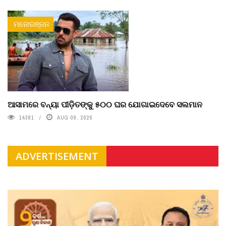
ମନୋରଞ୍ଜନ
ଆସାମରେ ବନ୍ୟା ପୀଡ଼ିତଙ୍କୁ ୫୦୦ ଘର ଯୋଗାଇଦେବେ ସଲମାନ
14381
AUG 09, 2026
ADVERTISEMENT