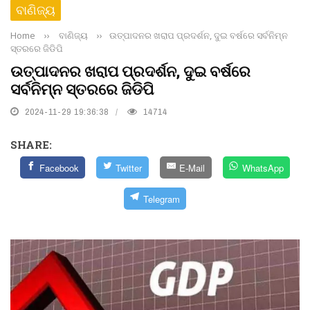
ବାଣିଜ୍ୟ
Home
››
ବାଣିଜ୍ୟ
››
ଉତ୍ପାଦନର ଖରାପ ପ୍ରଦର୍ଶନ, ଦୁଇ ବର୍ଷରେ ସର୍ବନିମ୍ନ
ସ୍ତରରେ ଜିଡିପି
ଉତ୍ପାଦନର ଖରାପ ପ୍ରଦର୍ଶନ, ଦୁଇ ବର୍ଷରେ
ସର୍ବନିମ୍ନ ସ୍ତରରେ ଜିଡିପି
2024-11-29 19:36:38
14714
SHARE:
Facebook
Twitter
E-Mail
WhatsApp
Telegram