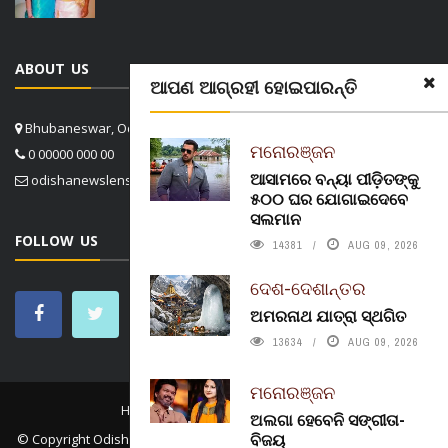
ABOUT US
ଆପଣ ଆଗ୍ରହୀ ହୋଇପାରନ୍ତି
Bhubaneswar, Odisha, India
ମନୋରଞ୍ଜନ
0 00000 000 00
ଆସାମରେ ବନ୍ୟା ପୀଡ଼ିତଙ୍କୁ
odishanewslens@gmail.com
୫୦୦ ଘର ଯୋଗାଇଦେବେ
ସଲମାନ
FOLLOW US
14381
AUG 09, 2026
ଦେଶ-ଦେଶାନ୍ତର
ଅମରନାଥ ଯାତ୍ରା ସ୍ଥଗିତ
13634
AUG 09, 2026
ମନୋରଞ୍ଜନ
HOME
CONTACT US
ABOUT US
ଅଲଗା ହେବେନି ସଙ୍ଗୀତା-
ବିଜୟ
© Copyright
Odisha News Lens 4.1
. All rights reserved. in association