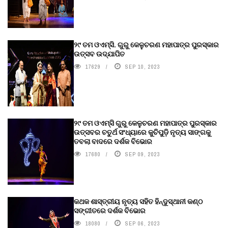
୨୯ ତମ ଓଏମ୍‌ସି. ଗୁରୁ କେଳୁଚରଣ ମହାପାତ୍ର ପୁରସ୍କାର
ଉତ୍ସବ ଉଦ୍‍ଯାପିତ
17629
SEP 10, 2023
୨୯ ତମ ଓଏମ୍‌ସି ଗୁରୁ କେଳୁଚରଣ ମହାପାତ୍ର ପୁରସ୍କାର
ଉତ୍ସବର ଚତୁର୍ଥ ସଂଧ୍ୟାରେ କୁଚିପୁଡ଼ି ନୃତ୍ୟ ସାଙ୍ଗକୁ
ତବଲା ବାଦରେ ଦର୍ଶକ ବିଭୋର
17680
SEP 09, 2023
କଥକ ଶାସ୍ତ୍ରୀୟ ନୃତ୍ୟ ସହିତ ହିନ୍ଦୁସ୍ଥାନୀ କଣ୍ଠ
ସଙ୍ଗୀତରେ ଦର୍ଶକ ବିଭୋର
18080
SEP 06, 2023