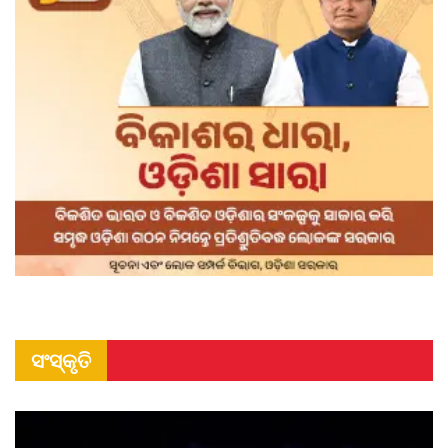
ସଂସ୍କୃତି