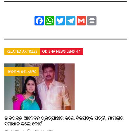
Facebook
WhatsApp
Twitter
Telegram
Gmail
Print
RELATED ARTICLES
ODISHA NEWS LENS 4.1
ଦେଶ-ଦେଶାନ୍ତର
ଛାଡପତ୍ର ଆବେଦନ ପ୍ରତ୍ୟାହାର କଲେ ବିଜୟଙ୍କ ପତ୍ନୀ, ମାମଲାର
ସମାଧାନ କଲେ କୋର୍ଟ