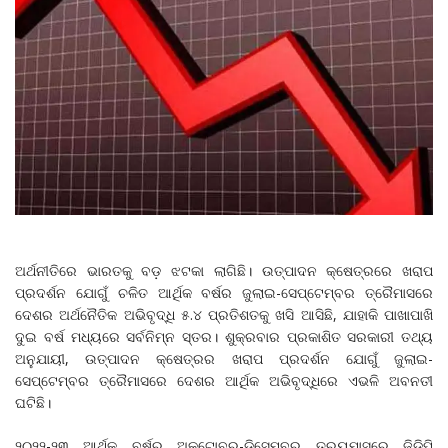
ଅର୍ଥନୀତିରେ ଭାରତକୁ ବଡ଼ ଝଟକା ଲାଗିଛି। ଉତ୍ପାଦନ କ୍ଷେତ୍ରରେ ଖରାପ
ପ୍ରଦର୍ଶନ ଯୋଗୁଁ ଚଳିତ ଆର୍ଥିକ ବର୍ଷର ଜୁଲାଇ-ସେପ୍ଟେମ୍ବର ତ୍ରୈମାସରେ
ଦେଶର ଅର୍ଥନୈତିକ ଅଭିବୃଦ୍ଧି ୫.୪ ପ୍ରତିଶତକୁ ଖସି ଆସିଛି, ଯାହାକି ପାଖାପାଖି
ଦୁଇ ବର୍ଷ ମଧ୍ୟରେ ସର୍ବନିମ୍ନ ସ୍ତର। ଶୁକ୍ରବାର ପ୍ରକାଶିତ ସରକାରୀ ତଥ୍ୟ
ଅନୁଯାୟୀ, ଉତ୍ପାଦନ କ୍ଷେତ୍ରର ଖରାପ ପ୍ରଦର୍ଶନ ଯୋଗୁଁ ଜୁଲାଇ-
ସେପ୍ଟେମ୍ବର ତ୍ରୈମାସରେ ଦେଶର ଆର୍ଥିକ ଅଭିବୃଦ୍ଧିରେ ଏଭଳି ଅବନତୀ
ଘଟିଛି।
୨୦୨୨-୨୩ ଆର୍ଥିକ ବର୍ଷର ଅକ୍ଟୋବର-ଡିସେମ୍ବର ତ୍ରୟମାସରେ ଜିଡିପି