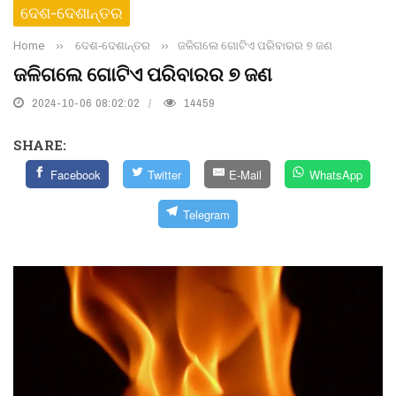
ଦେଶ-ଦେଶାନ୍ତର
Home
››
ଦେଶ-ଦେଶାନ୍ତର
››
ଜଳିଗଲେ ଗୋଟିଏ ପରିବାରର ୭ ଜଣ
ଜଳିଗଲେ ଗୋଟିଏ ପରିବାରର ୭ ଜଣ
2024-10-06 08:02:02
14459
SHARE:
Facebook
Twitter
E-Mail
WhatsApp
Telegram