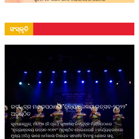
ସଂସ୍କୃତି
ରବୀନ୍ଦ୍ର ମଣ୍ଡପଠାରେ "ନୃତ୍ୟାଞ୍ଜଳୟ ଉତ୍ସବ-୨୦୨୨"
ଅନୁଷ୍ଠିତ
ଭୁବନେଶ୍ୱର, ୧୫/୦୫ (ନି.ପ୍ର.): ସ୍ଥାନୀୟ ରବୀନ୍ଦ୍ର ମଣ୍ଡପଠାରେ
"ନୃତ୍ୟାଞ୍ଜଳୟ ଉତ୍ସବ-୨୦୨୨" ଅନୁଷ୍ଠିତ ହୋଇଯାଇଛି । କାର୍ଯ୍ୟକ୍ରମରେ
ମୁଖ୍ୟ ଅତିଥି ଭାବେ ଧର୍ମଶାଳା ବିଧାୟକ ସ୍ଵାଧୀନ ହିମାଂଶୁ ଶେଖର ସାହୁ,