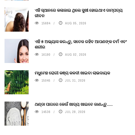
ଏହି ସ୍ଥାନରେ କଳାଜାଇ ଥିଲେ ସୁଖୀ ହୋଇଥାଏ ଦାମ୍ପତ୍ୟ
ଜୀବନ
15684
AUG 05, 2026
ଏହି ୫ ଅଭ୍ୟାସ କରନ୍ତୁ, ସତେଜ ରହିବ ଆପଣଙ୍କ ଚର୍ମ ଏବଂ
ଶରୀର
16190
AUG 02, 2026
ମଧୁମେହ ରୋଗୀ କଞ୍ଚା କଳଦୀ ଖାଇବା ଲାଭଦାୟକ
15045
JUL 31, 2026
ଥଣ୍ଡା ପାଗରେ କେଉଁ ଖାଦ୍ୟ ଖାଇବେ ଜାଣନ୍ତୁ.....
14536
JUL 28, 2026