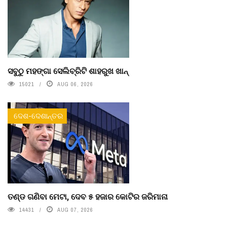
ସବୁଠୁ ମହଙ୍ଗା ସେଲିବ୍ରିଟି ଶାହରୁଖ ଖାନ୍
15021
AUG 06, 2026
ଦେଶ-ଦେଶାନ୍ତର
ତଣ୍ଡ ଗଣିବା ମେଟା, ଦେବ ୫ ହଜାର କୋଟିର ଜରିମାନା
14431
AUG 07, 2026