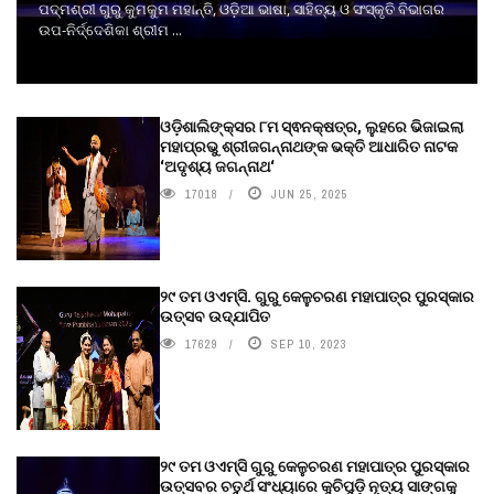
ପଦ୍ମଶ୍ରୀ ଗୁରୁ କୁମକୁମ ମହାନ୍ତି, ଓଡ଼ିଆ ଭାଷା, ସାହିତ୍ୟ ଓ ସଂସ୍କୃତି ବିଭାଗର
ଉପ-ନିର୍ଦ୍ଦେଶିକା ଶ୍ରୀମ ...
ଓଡ଼ିଶାଲିଙ୍କ୍ସର ୮ମ ସ୍ଵନକ୍ଷତ୍ର, ଲୁହରେ ଭିଜାଇଲା
ମହାପ୍ରଭୁ ଶ୍ରୀଜଗନ୍ନାଥଙ୍କ ଭକ୍ତି ଆଧାରିତ ନାଟକ
‘ଅଦୃଶ୍ୟ ଜଗନ୍ନାଥ‘
17018
JUN 25, 2025
୨୯ ତମ ଓଏମ୍‌ସି. ଗୁରୁ କେଳୁଚରଣ ମହାପାତ୍ର ପୁରସ୍କାର
ଉତ୍ସବ ଉଦ୍‍ଯାପିତ
17629
SEP 10, 2023
୨୯ ତମ ଓଏମ୍‌ସି ଗୁରୁ କେଳୁଚରଣ ମହାପାତ୍ର ପୁରସ୍କାର
ଉତ୍ସବର ଚତୁର୍ଥ ସଂଧ୍ୟାରେ କୁଚିପୁଡ଼ି ନୃତ୍ୟ ସାଙ୍ଗକୁ