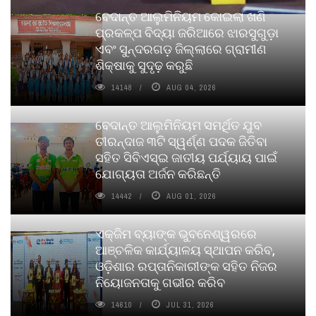
ବେଦାନ୍ତ ଆଲୁମିନିୟମ କୋଇଲା ଖଣି
ପ୍ରକଳ୍ପ ବିଦ୍ୟା ଜରିଆରେ ଝାରସୁଗୁଡ଼ା
ଏବଂ ସୁନ୍ଦରଗଡ଼ ଜିଲ୍ଲାରେ ଗ୍ରାମୀଣ
ଶିକ୍ଷାକୁ ସୁଦୃଢ଼ କରୁଛି
14148
AUG 04, 2026
ବେଦାନ୍ତ ଆଲୁମିନିୟମ ସମର୍ଥିତ ଯୁବ
ତୀରନ୍ଦାଜ ୩ଟି ସ୍ୱର୍ଣ୍ଣ ପଦକ ଜିତିବା
ସହିତ ସିବିଏସ୍ଇ ଜାତୀୟ ପର୍ଯ୍ୟାୟ ପାଇଁ
ଯୋଗ୍ୟତା ଅର୍ଜନ କରିଛନ୍ତି
14442
AUG 01, 2026
ଏକ୍ଜିମ ବ୍ୟାଙ୍କ ଭୁବନେଶ୍ୱରରେ
ଆଞ୍ଚଳିକ କାର୍ଯ୍ୟାଳୟ ସ୍ଥାପନ କରିବ,
ଓଡ଼ିଶାର ରପ୍ତାନିକାରୀଙ୍କ ସହିତ ନିଜର
ନିୟୋଜନତାକୁ ଗଭୀର କରିବ
14610
JUL 31, 2026