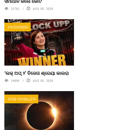
ସମାଧାନ କଲେ କୋର୍ଟ
13781
AUG 08, 2026
ମନୋରଞ୍ଜନ
‘ଲକ୍ ଅପ୍ ୨’ ବିଜେତା ଶ୍ରେୟା କାଲରା
14896
AUG 06, 2026
ଦେଶ-ଦେଶାନ୍ତର