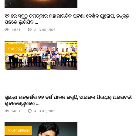
୧୨ ରେ ସବୁଠୁ ଚମତ୍କାର ମହାଜାଗତିକ ଘଟଣା ଦେଖିବ ୟୁରୋପ, ଚନ୍ଦ୍ର
ପଛରେ ଲୁଚିଯିବ ...
14561
AUG 08, 2026
ବାଣିଜ୍ୟ
ସୁଗନ୍ଧ ଉତ୍କର୍ଷର ୭୭ ବର୍ଷ ପାଳନ କରୁଛି, ସାଇକଲ ପିୟୋର୍‌ ଅଗରବତୀ
ଭୁବନେଶ୍ୱରରେ ...
14234
AUG 07, 2026
ମନୋରଞ୍ଜନ