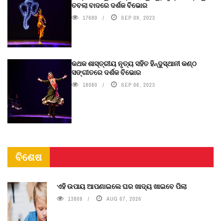
ତବଲା ବାଦରେ ଦର୍ଶକ ବିଭୋର
17680
SEP 09, 2023
କଥକ ଶାସ୍ତ୍ରୀୟ ନୃତ୍ୟ ସହିତ ହିନ୍ଦୁସ୍ଥାନୀ କଣ୍ଠ
ସଙ୍ଗୀତରେ ଦର୍ଶକ ବିଭୋର
18080
SEP 06, 2023
ବିଶେଷ
ଏହି ଉପାୟ ଆପଣାଇଲେ ଘର ଖାଦ୍ୟ ଖାଇବେ ପିଲା
13809
AUG 07, 2026