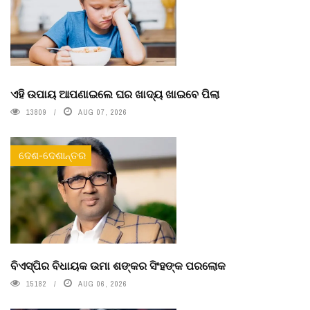
ଏହି ଉପାୟ ଆପଣାଇଲେ ଘର ଖାଦ୍ୟ ଖାଇବେ ପିଲା
13809
AUG 07, 2026
ଦେଶ-ଦେଶାନ୍ତର
ବିଏସ୍‌ପିର ବିଧାୟକ ଉମା ଶଙ୍କର ସିଂହଙ୍କ ପରଲୋକ
15182
AUG 06, 2026