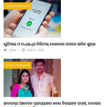
ଦେଶ-ଦେଶାନ୍ତର
ୟୁପିଆଇ ଓ ଅନ୍ୟାନ୍ୟ ଡିଜିଟାଲ୍ ନେଣଦେଣ ଉପରେ ଲାଗିବ ଶୁଳ୍କ
13595
AUG 07, 2026
ଦେଶ-ଦେଶାନ୍ତର
ଛାଡପତ୍ର ଆବେଦନ ପ୍ରତ୍ୟାହାର କଲେ ବିଜୟଙ୍କ ପତ୍ନୀ, ମାମଲାର