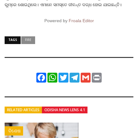
ରୁମ୍‌ରେ ଶୋଇଥିଲେ। ଏମାନେ ସମସ୍ତେ ଜୀବନ୍ତ ଦଗ୍ଧ ହୋଇ ଯାଇଛନ୍ତି।
Powered by
Froala Editor
TAGS
FIRE
Facebook
WhatsApp
Twitter
Telegram
Gmail
Print
RELATED ARTICLES
ODISHA NEWS LENS 4.1
ବିଶେଷ