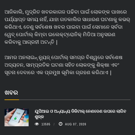
ଆଜିକାଲି, ମୁଦ୍ରିତ ଖବରକାଗଜ ପଢିବା ପାଇଁ ଲୋକଙ୍କ ପାଖରେ
ପର୍ଯ୍ୟାପ୍ତ ସମୟ ନାହିଁ, ଯାହା ଗତକାଲିର ସାଧାରଣ ଘଟଣାକୁ କଭର୍
କରିଥାଏ, ତେଣୁ ସର୍ବଶେଷ ଖବର ପାଇବା ପାଇଁ ସେମାନେ ସର୍ବଦା
ୱେବ୍ ପୋର୍ଟାଲ୍ କିମ୍ବା ଇଲେକ୍ଟ୍ରୋନିକ୍ ମିଡିଆ ଅନୁସରଣ
କରିବାକୁ ଆଗ୍ରହୀ ଅଟନ୍ତି |
ଆମର ଅନଲାଇନ୍ ନ୍ୟୁଜ୍ ପୋର୍ଟାଲ୍ ସମଗ୍ର ବିଶ୍ୱରେ ସର୍ବଶେଷ
ଅଦ୍ୟତନ, ସାମ୍ପ୍ରତିକ ଘଟଣା ସହିତ ଲୋକଙ୍କୁ ଶିକ୍ଷା ଏବଂ
ସୂଚନା ଦେବାରେ ଏକ ପ୍ରମୁଖ ଭୂମିକା ଗ୍ରହଣ କରିଥାଏ |
ଖବର
ୟୁପିଆଇ ଓ ଅନ୍ୟାନ୍ୟ ଡିଜିଟାଲ୍ ନେଣଦେଣ ଉପରେ ଲାଗିବ
ଶୁଳ୍କ
13595
AUG 07, 2026