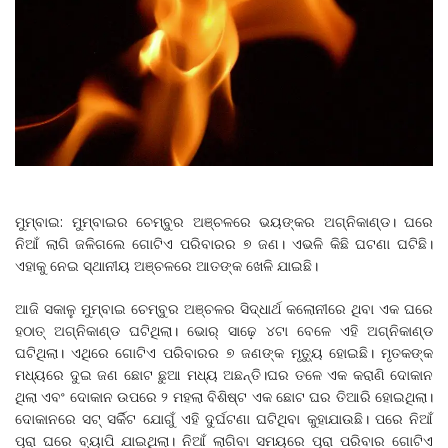
ମୁମ୍ବାଇ: ମୁମ୍ବାଇର ଚେମ୍ବୁର ଅଞ୍ଚଳରେ ଭୟଙ୍କର ଅଗ୍ନିକାଣ୍ଡ। ଘରେ
ନିଆଁ ଲାଗି ଜଳିଗଲେ ଗୋଟିଏ ପରିବାରର ୭ ଜଣ। ଏଭଳି କିଛି ଘଟଣା ଘଟିଛି।
ଏହାକୁ ନେଇ ସ୍ଥାନୀୟ ଅଞ୍ଚଳରେ ଆତଙ୍କ ଖେଳି ଯାଇଛି।
ଆଜି ସକାଳୁ ମୁମ୍ବାଇ ଚେମ୍ବୁର ଅଞ୍ଚଳର ସିଦ୍ଧାର୍ଥ କଲୋନୀରେ ଥିବା ଏକ ଘରେ
ହଠାତ୍‌ ଅଗ୍ନିକାଣ୍ଡ ଘଟିଥିଲା। ଭୋର୍‌ ସାଢ଼େ ୪ଟା ବେଳେ ଏହି ଅଗ୍ନିକାଣ୍ଡ
ଘଟିଥିଲା। ଏଥିରେ ଗୋଟିଏ ପରିବାରର ୭ ଜଣଙ୍କ ମୃତ୍ୟୁ ହୋଇଛି। ମୃତକଙ୍କ
ମଧ୍ୟରେ ଦୁଇ ଜଣ ଛୋଟ ଛୁଆ ମଧ୍ୟ ଅଛନ୍ତି।ଘର ତଳେ ଏକ କରାଣି ଦୋକାନ
ଥିଲା ଏବଂ ଦୋକାନ ଉପରେ ୨ ମହଲା ବିଶିଷ୍ଟ ଏକ ଛୋଟ ଘର ତିଆରି ହୋଇଥିଲା।
ଦୋକାନରେ ସଟ୍‌ ସର୍କିଟ ଯୋଗୁଁ ଏହି ଦୁର୍ଘଟଣା ଘଟିଥିବା କୁହାଯାଉଛି। ପରେ ନିଆଁ
ପୂରା ଘରେ ବ୍ୟାପି ଯାଇଥିଲା। ନିଆଁ ଲାଗିବା ସମୟରେ ପୂରା ପରିବାର ଗୋଟିଏ