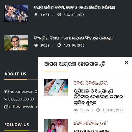
ତଣ୍ଡ ଗଣିବା ମେଟା, ଦେବ ୫ ହଜାର କୋଟିର ଜରିମାନା
14431
AUG 07, 2026
ବିଏସ୍‌ପିର ବିଧାୟକ ଉମା ଶଙ୍କର ସିଂହଙ୍କ ପରଲୋକ
15182
AUG 06, 2026
ଆପଣ ଆଗ୍ରହୀ ହୋଇପାରନ୍ତି
ABOUT US
ଦେଶ-ଦେଶାନ୍ତର
ୟୁପିଆଇ ଓ ଅନ୍ୟାନ୍ୟ
Bhubaneswar, Odisha, India
ଡିଜିଟାଲ୍ ନେଣଦେଣ ଉପରେ
0 00000 000 00
ଲାଗିବ ଶୁଳ୍କ
odishanewslens@gmail.com
13595
AUG 07, 2026
ଦେଶ-ଦେଶାନ୍ତର
FOLLOW US
ଛାଡପତ୍ର ଆବେଦନ