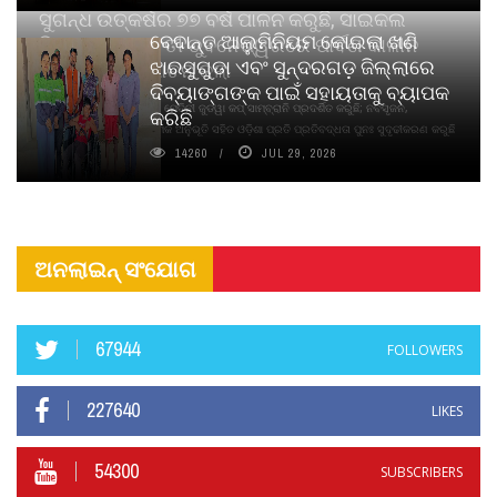
ସୁଗନ୍ଧ ଉତ୍କର୍ଷର ୭୭ ବର୍ଷ ପାଳନ କରୁଛି, ସାଇକଲ
ବେଦାନ୍ତ ଆଲୁମିନିୟମ କୋଇଲା ଖଣି
ପିୟୋର୍‌ ଅଗରବତୀ ଭୁବନେଶ୍ୱରରେ ପାର୍ବଣ କାଳୀନ
ଝାରସୁଗୁଡା ଏବଂ ସୁନ୍ଦରଗଡ଼ ଜିଲ୍ଲାରେ
ନବସୃଜନ ଉନ୍ମୋଚନ କଲା
ଦିବ୍ୟାଙ୍ଗଙ୍କ ପାଇଁ ସହାୟତାକୁ ବ୍ୟାପକ
ବାଉଁଶ ବିହୀନ କଠିନ ଧୂପ ଏବଂ ମେଦିନୀ ଜୁଡୱା କପ୍‌ ସାମ୍ବ୍ରାନି ପ୍ରଦର୍ଶିତ କରୁଛି; ନବସୃଜନ,
କରିଛି
ଦୀର୍ଘସ୍ଥାୟିତା ଏବଂ ଆଧ୍ୟାତ୍ମିକ ଅନୁଭୂତି ସହିତ ଓଡ଼ିଶା ପ୍ରତି ପ୍ରତିବଦ୍ଧତା ପୁନଃ ସୁଦୃଢୀକରଣ କରୁଛି
14260
JUL 29, 2026
ଅନଲାଇନ୍ ସଂଯୋଗ
67944
FOLLOWERS
227640
LIKES
54300
SUBSCRIBERS