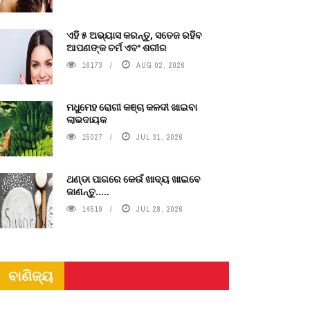
ଏହି ୫ ଅଭ୍ୟାସ କରନ୍ତୁ, ସତେଜ ରହିବ
ଆପଣଙ୍କ ଚର୍ମ ଏବଂ ଶରୀର
16173
AUG 02, 2026
ମଧୁମେହ ରୋଗୀ କଞ୍ଚା କଳଦୀ ଖାଇବା
ଲାଭଦାୟକ
15027
JUL 31, 2026
ଥଣ୍ଡା ପାଗରେ କେଉଁ ଖାଦ୍ୟ ଖାଇବେ
ଜାଣନ୍ତୁ.....
14519
JUL 28, 2026
ବାଣିଜ୍ୟ