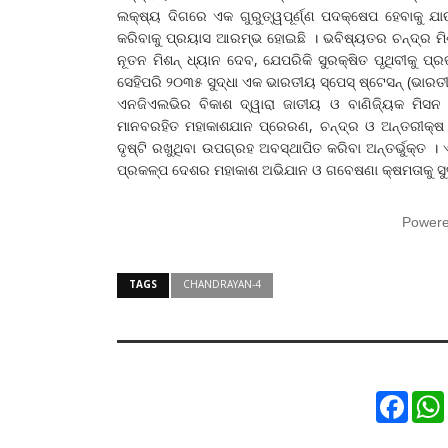
ଲକ୍ଷ୍ୟ ଦିଗରେ ଏକ ଗୁରୁତ୍ୱପୂର୍ଣ୍ଣ ପଦକ୍ଷେପ ହେବାକୁ ଯା
କରିବାକୁ ପ୍ରୟାସ ଆରମ୍ଭ ହୋଇଛି । ଭବିଷ୍ୟତର ଚନ୍ଦ୍ର ମ
ନୂତନ ମିଶନ୍ ଧ୍ୟାନ ଦେବ, ଯେପରିକି ସୁରକ୍ଷିତ ପୃଥିବୀକୁ ପ୍
ସେହିପରି ୨୦୩୫ ସୁଦ୍ଧା ଏକ ଭାରତୀୟ ସ୍ପେସ୍ ଷ୍ଟେସନ୍ (ଭାରତୀ
ଏନଜିଏଲଭିର ବିକାଶ ଦ୍ୱାରା ଜାତୀୟ ଓ ବାଣିଜ୍ୟିକ ମି
ମାନବରହିତ ମହାକାଶଯାନ ପ୍ରେରଣ, ଚନ୍ଦ୍ର ଓ ଅନ୍ତରୀକ୍ଷ 
ଦୃଷ୍ଟି ରଖୁଥିବା ଉପଗ୍ରହ ଅବସ୍ଥାପିତ କରିବା ଅନ୍ତର୍ଭୁକ୍ତ 
ପ୍ରକଳ୍ପ ଦେଶର ମହାକାଶ ଅଭିଯାନ ଓ ଗବେଷଣା କ୍ଷମତାକୁ ସୁ
Power
TAGS
CHANDRAYAN-4
Faceb