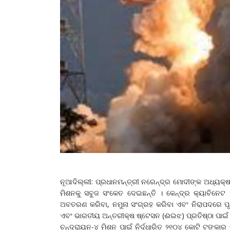
ନୂଆଦିଲ୍ଲୀ: ପ୍ରଧାନମନ୍ତ୍ରୀ ନରେନ୍ଦ୍ର ମୋଦୀଙ୍କ ଅଧ୍ୟକ୍
ମିଶନକୁ ସବୁଜ ସଂକେତ ଦେଇଛନ୍ତି । କେନ୍ଦ୍ର କ୍ୟାବିନେଟ
ଅବତରଣ କରିବା, ନମୁନା ସଂଗ୍ରହ କରିବା ଏବଂ ନିରାପଦରେ ପୃଥ
ଏବଂ ଭାରତୀୟ ଅନ୍ତରୀକ୍ଷ ଷ୍ଟେସନ (ଈଇଝ) ପ୍ରତିଷ୍ଠା ପାଇଁ
ଚନ୍ଦ୍ରାୟନ-୪ ମିଶନ ପାଇଁ ନିର୍ଦ୍ଧାରିତ ୨୧୦୪ କୋଟି ଟଙ୍କ