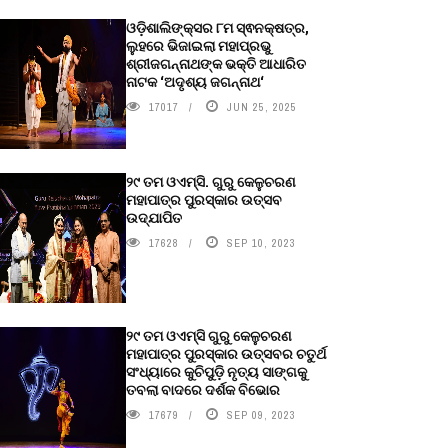
ଓଡ଼ିଶାଲିଙ୍କ୍ସର ୮ମ ସ୍ଵନକ୍ଷତ୍ର,
ଲୁହରେ ଭିଜାଇଲା ମହାପ୍ରଭୁ
ଶ୍ରୀଜଗନ୍ନାଥଙ୍କ ଭକ୍ତି ଆଧାରିତ
ନାଟକ ‘ଅଦୃଶ୍ୟ ଜଗନ୍ନାଥ‘
17017
JUN 25, 2025
୨୯ ତମ ଓଏମ୍‌ସି. ଗୁରୁ କେଳୁଚରଣ
ମହାପାତ୍ର ପୁରସ୍କାର ଉତ୍ସବ
ଉଦ୍‍ଯାପିତ
17628
SEP 10, 2023
୨୯ ତମ ଓଏମ୍‌ସି ଗୁରୁ କେଳୁଚରଣ
ମହାପାତ୍ର ପୁରସ୍କାର ଉତ୍ସବର ଚତୁର୍ଥ
ସଂଧ୍ୟାରେ କୁଚିପୁଡ଼ି ନୃତ୍ୟ ସାଙ୍ଗକୁ
ତବଲା ବାଦରେ ଦର୍ଶକ ବିଭୋର
17679
SEP 09, 2023