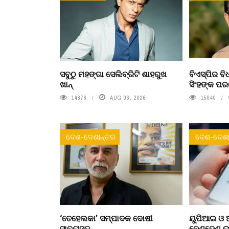
ସବୁଠୁ ମହଙ୍ଗା ସେଲିବ୍ରିଟି ଶାହରୁଖ
ବିଏସ୍‌ପିର 
ଖାନ୍
ସିଂହଙ୍କ ପ
14878
AUG 06, 2026
15040
ଦେଶ-ଦେଶାନ୍ତର
ଦେଶ-ଦେଶା
‘ତେହେଲକା’ ସମ୍ପାଦକ ଦୋଷୀ
ୟୁପିଆଇ ଓ ଅ
ସାବ୍ୟସ୍ତ
ନେଣଦେଣ ଉପ