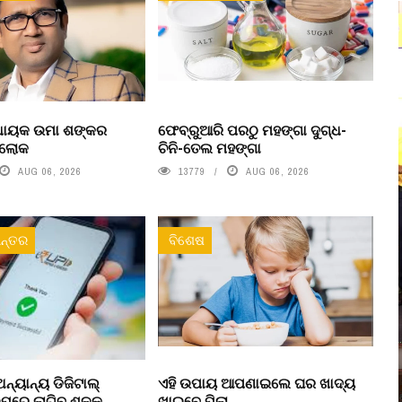
ବିଧାୟକ ଉମା ଶଙ୍କର
ଫେବ୍ରୁଆରି ପରଠୁ ମହଙ୍ଗା ଦୁଗ୍ଧ-
ରଲୋକ
ଚିନି-ତେଲ ମହଙ୍ଗା
AUG 06, 2026
13779
AUG 06, 2026
ନ୍ତର
ବିଶେଷ
ନ୍ୟାନ୍ୟ ଡିଜିଟାଲ୍
ଏହି ଉପାୟ ଆପଣାଇଲେ ଘର ଖାଦ୍ୟ
ରେ ଲାଗିବ ଶୁଳ୍କ
ଖାଇବେ ପିଲା