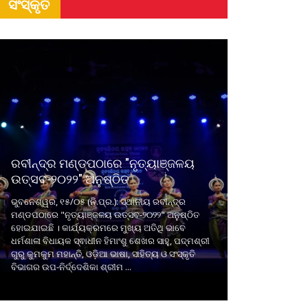
ସଂସ୍କୃତି
ରବୀନ୍ଦ୍ର ମଣ୍ଡପଠାରେ "ନୃତ୍ୟାଞ୍ଜଳୟ
ଉତ୍ସବ-୨୦୨୨" ଅନୁଷ୍ଠିତ
ଭୁବନେଶ୍ୱର, ୧୫/୦୫ (ନି.ପ୍ର.): ସ୍ଥାନୀୟ ରବୀନ୍ଦ୍ର
ମଣ୍ଡପଠାରେ "ନୃତ୍ୟାଞ୍ଜଳୟ ଉତ୍ସବ-୨୦୨୨" ଅନୁଷ୍ଠିତ
ହୋଇଯାଇଛି । କାର୍ଯ୍ୟକ୍ରମରେ ମୁଖ୍ୟ ଅତିଥି ଭାବେ
ଧର୍ମଶାଳା ବିଧାୟକ ସ୍ଵାଧୀନ ହିମାଂଶୁ ଶେଖର ସାହୁ, ପଦ୍ମଶ୍ରୀ
ଗୁରୁ କୁମକୁମ ମହାନ୍ତି, ଓଡ଼ିଆ ଭାଷା, ସାହିତ୍ୟ ଓ ସଂସ୍କୃତି
ବିଭାଗର ଉପ-ନିର୍ଦ୍ଦେଶିକା ଶ୍ରୀମ ...