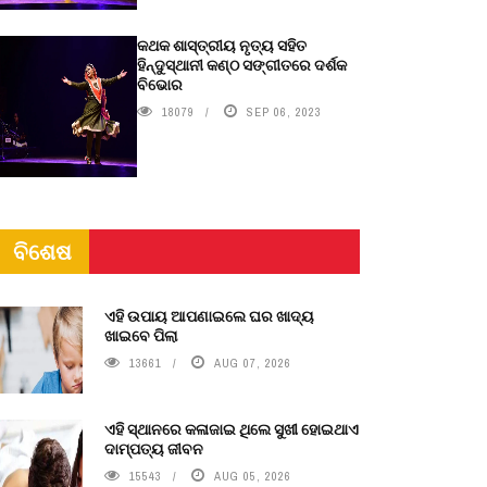
କଥକ ଶାସ୍ତ୍ରୀୟ ନୃତ୍ୟ ସହିତ
ହିନ୍ଦୁସ୍ଥାନୀ କଣ୍ଠ ସଙ୍ଗୀତରେ ଦର୍ଶକ
ବିଭୋର
18079
SEP 06, 2023
ବିଶେଷ
ଏହି ଉପାୟ ଆପଣାଇଲେ ଘର ଖାଦ୍ୟ
ଖାଇବେ ପିଲା
13661
AUG 07, 2026
ଏହି ସ୍ଥାନରେ କଳାଜାଇ ଥିଲେ ସୁଖୀ ହୋଇଥାଏ
ଦାମ୍ପତ୍ୟ ଜୀବନ
15543
AUG 05, 2026