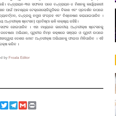
ଉଛି। ଚନ୍ଦ୍ରାୟନ-୩ର ସଫଳତା ପରେ ଚନ୍ଦ୍ରାୟନ-୪ ମିଶନକୁ କାର୍ୟ୍ୟକାରୀ
ିଶନ ପାଇଁ ଆବଶ୍ୟକ ଟେକ୍ନୋଲୋଜିଗୁଡିକର ବିକାଶ ଏବଂ ପ୍ରଦର୍ଶନ ଉପରେ
ରତ୍ୟାବର୍ତ୍ତନ, ଚନ୍ଦ୍ରରୁ ନମୁନା ସଂଗ୍ରହ ଏବଂ ବିଶ୍ଳେଷଣ କରାଯାଇପାରିବ ।
ୟ ଅନ୍ତରୀକ୍ଷ ଷ୍ଟେସନ) ପ୍ରତିଷ୍ଠା ଭଳି ଲକ୍ଷ୍ୟ ରହିଛି।
ସନ ସଫଳ ହୋଇପାରିବ । ଏହା ମଧ୍ୟରେ ଭାରତୀୟ ଅନ୍ତରୀକ୍ଷ ଷ୍ଟେସନକୁ
ଗବେଷଣା ଅଭିଯାନ, ପୃଥିବୀର ନିମ୍ନ କକ୍ଷରେ ସଞ୍ଚାର ଓ ପୃଥିବୀ ଉପରେ
। ଏହାଦ୍ୱାରା ଦେଶର ମୋଟ ଅନ୍ତରୀକ୍ଷ ଅଭିଯାନକୁ ଫାଇଦା ମିଳିପାରିବ । ଏହି
ଦକ୍ଷ କରିବ ।
ed by
Froala Editor
ook
WhatsApp
Twitter
Telegram
Gmail
Print