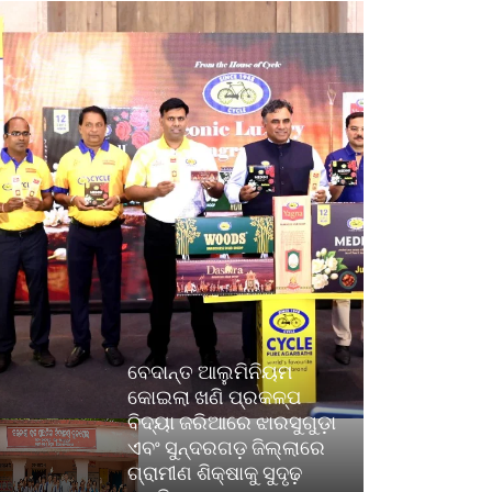
ବେଦାନ୍ତ ଆଲୁମିନିୟମ
କୋଇଲା ଖଣି ପ୍ରକଳ୍ପ
ବିଦ୍ୟା ଜରିଆରେ ଝାରସୁଗୁଡ଼ା
ଏବଂ ସୁନ୍ଦରଗଡ଼ ଜିଲ୍ଲାରେ
ଗ୍ରାମୀଣ ଶିକ୍ଷାକୁ ସୁଦୃଢ଼