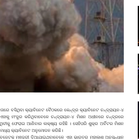
ଷତାରେ ବସିଥିବା କ୍ୟାବିନେଟ ବୈଠକରେ କେନ୍ଦ୍ର କ୍ୟାବିନେଟ ଚନ୍ଦ୍ରାୟନ-୪
 ଏହାକୁ ମଂଜୁର କରିଥିବାବେଳେ ଚନ୍ଦ୍ରାୟନ-୪ ମିଶନ ଅଧୀନରେ ଚନ୍ଦ୍ରରେ
ିବୀକୁ ଫେରାଇ ଆଣିବାର ଲକ୍ଷ୍ୟ ରହିଛି । ସେହିପରି ଶୁକ୍ର ଅର୍ବିଟର ମିଶନ
 ମଧ୍ୟ କ୍ୟାବିନେଟ ଅନୁମୋଦନ କରିଛି।
ାର ବଜେଟକୁ ମଞ୍ଜୁରୀ ଦିଆଯାଇଥିବାବେଳେ ଏହା ଭାରତର ମହାକାଶ ଅନୁସନ୍ଧାନ