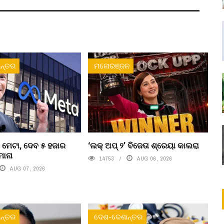
ନ୍ତର
ମନୋରଞ୍ଜନ
 ମେଟା, ଦେବ ୫ ହଜାର
‘ଲକ୍ ଅପ୍ ୨’ ବିଜେତା ଶ୍ରେୟା କାଲରା
ମାନା
14753
AUG 06, 2026
AUG 07, 2026
ନ୍ତର
ଦେଶ-ଦେଶାନ୍ତର