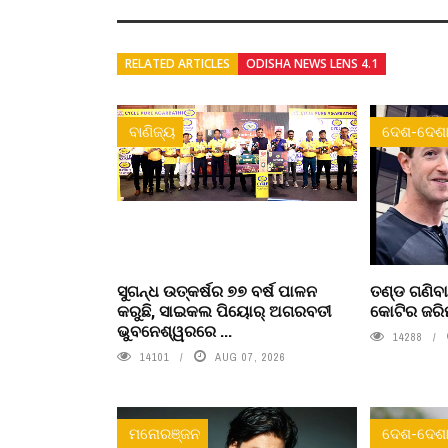
RELATED ARTICLES
ODISHA NEWS LENS 4.1
ବାଣିଜ୍ୟ
ଦେଶ-ଦେଶା
ସୁଗନ୍ଧ ଉତ୍କର୍ଷର ୭୭ ବର୍ଷ ପାଳନ
ତଣ୍ଡ ଗଣିବା
କରୁଛି, ସାଇକଲ ପିୟୋର୍‌ ଅଗରବତୀ
କୋଟିର ଜରି
ଭୁବନେଶ୍ୱରରେ ...
14288
14101
AUG 07, 2026
ମନୋରଞ୍ଜନ
ଦେଶ-ଦେଶା