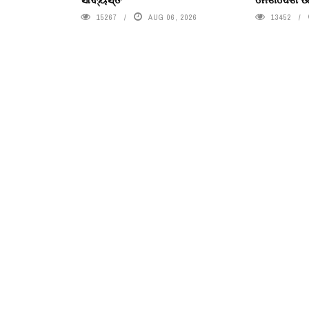
15267
AUG 06, 2026
13452