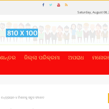
Saturday, August 08,
ଶାନ୍ତର
ଜିଲ୍ଲା ପରିକ୍ରମା
ଅପରାଧ
ମନୋରଞ
ିଟାଲ୍ ନେଣଦେଣ ...
ଚନ୍ଦ୍ରାୟନ-୪ ମିଶନକୁ ସବୁଜ ସଂକେତ