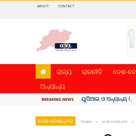
ABOUT
CONTACT
ରାଜ୍ୟ
ରାଜନୀତି
ଦେଶ-ଦେ
ଅନ୍ୟାନ୍ୟ
ୟୁପିଆଇ ଓ ଅନ୍ୟାନ୍ୟ ଡିଜ
BREAKING NEWS
ଦେଶ-ଦେଶାନ୍ତର
Home
››
ଦେଶ-ଦେଶାନ୍ତର
››