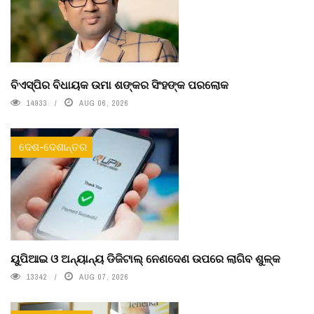
ବିଏସ୍‌ପିର ବିଧାୟକ ଉମା ଶଙ୍କର ସିଂହଙ୍କ ପରଲୋକ
14933
AUG 06, 2026
ଦେଶ-ଦେଶାନ୍ତର
ୟୁପିଆଇ ଓ ଅନ୍ୟାନ୍ୟ ଡିଜିଟାଲ୍ ନେଣଦେଣ ଉପରେ ଲାଗିବ ଶୁଳ୍କ
13342
AUG 07, 2026