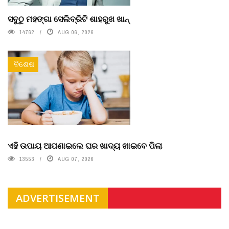
ସବୁଠୁ ମହଙ୍ଗା ସେଲିବ୍ରିଟି ଶାହରୁଖ ଖାନ୍
14762
AUG 06, 2026
ବିଶେଷ
ଏହି ଉପାୟ ଆପଣାଇଲେ ଘର ଖାଦ୍ୟ ଖାଇବେ ପିଲା
13553
AUG 07, 2026
ADVERTISEMENT