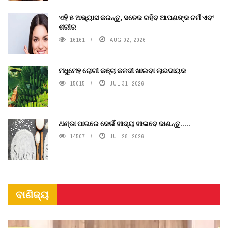
ଏହି ୫ ଅଭ୍ୟାସ କରନ୍ତୁ, ସତେଜ ରହିବ ଆପଣଙ୍କ ଚର୍ମ ଏବଂ
ଶରୀର
16161
AUG 02, 2026
ମଧୁମେହ ରୋଗୀ କଞ୍ଚା କଳଦୀ ଖାଇବା ଲାଭଦାୟକ
15015
JUL 31, 2026
ଥଣ୍ଡା ପାଗରେ କେଉଁ ଖାଦ୍ୟ ଖାଇବେ ଜାଣନ୍ତୁ.....
14507
JUL 28, 2026
ବାଣିଜ୍ୟ