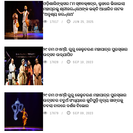
ଓଡ଼ିଶାଲିଙ୍କ୍ସର ୮ମ ସ୍ଵନକ୍ଷତ୍ର, ଲୁହରେ ଭିଜାଇଲା
ମହାପ୍ରଭୁ ଶ୍ରୀଜଗନ୍ନାଥଙ୍କ ଭକ୍ତି ଆଧାରିତ ନାଟକ
‘ଅଦୃଶ୍ୟ ଜଗନ୍ନାଥ‘
17017
JUN 25, 2025
୨୯ ତମ ଓଏମ୍‌ସି. ଗୁରୁ କେଳୁଚରଣ ମହାପାତ୍ର ପୁରସ୍କାର
ଉତ୍ସବ ଉଦ୍‍ଯାପିତ
17628
SEP 10, 2023
୨୯ ତମ ଓଏମ୍‌ସି ଗୁରୁ କେଳୁଚରଣ ମହାପାତ୍ର ପୁରସ୍କାର
ଉତ୍ସବର ଚତୁର୍ଥ ସଂଧ୍ୟାରେ କୁଚିପୁଡ଼ି ନୃତ୍ୟ ସାଙ୍ଗକୁ
ତବଲା ବାଦରେ ଦର୍ଶକ ବିଭୋର
17679
SEP 09, 2023