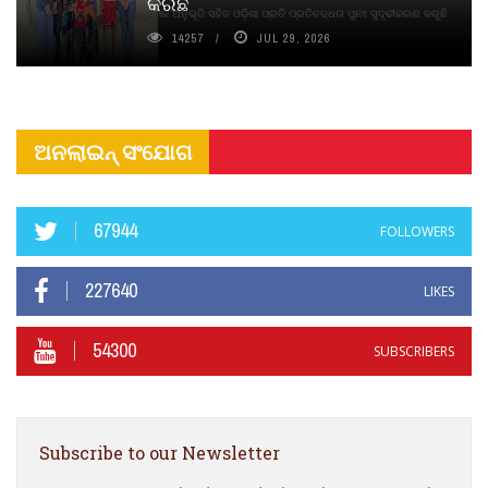
କରିଛି
ଦୀର୍ଘସ୍ଥାୟିତା ଏବଂ ଆଧ୍ୟାତ୍ମିକ ଅନୁଭୂତି ସହିତ ଓଡ଼ିଶା ପ୍ରତି ପ୍ରତିବଦ୍ଧତା ପୁନଃ ସୁଦୃଢୀକରଣ କରୁଛି
14257
JUL 29, 2026
ଅନଲାଇନ୍ ସଂଯୋଗ
67944
FOLLOWERS
227640
LIKES
54300
SUBSCRIBERS
Subscribe to our Newsletter