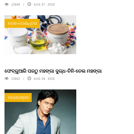
13999
AUG 07, 2026
ଦେଶ-ଦେଶାନ୍ତର
ଫେବ୍ରୁଆରି ପରଠୁ ମହଙ୍ଗା ଦୁଗ୍ଧ-ଚିନି-ତେଲ ମହଙ୍ଗା
13662
AUG 06, 2026
ମନୋରଞ୍ଜନ