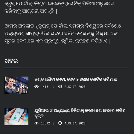
ୱେବ୍ ପୋର୍ଟାଲ୍ କିମ୍ବା ଇଲେକ୍ଟ୍ରୋନିକ୍ ମିଡିଆ ଅନୁସରଣ
କରିବାକୁ ଆଗ୍ରହୀ ଅଟନ୍ତି |
ଆମର ଅନଲାଇନ୍ ନ୍ୟୁଜ୍ ପୋର୍ଟାଲ୍ ସମଗ୍ର ବିଶ୍ୱରେ ସର୍ବଶେଷ
ଅଦ୍ୟତନ, ସାମ୍ପ୍ରତିକ ଘଟଣା ସହିତ ଲୋକଙ୍କୁ ଶିକ୍ଷା ଏବଂ
ସୂଚନା ଦେବାରେ ଏକ ପ୍ରମୁଖ ଭୂମିକା ଗ୍ରହଣ କରିଥାଏ |
ଖବର
ତଣ୍ଡ ଗଣିବା ମେଟା, ଦେବ ୫ ହଜାର କୋଟିର ଜରିମାନା
14181
AUG 07, 2026
ୟୁପିଆଇ ଓ ଅନ୍ୟାନ୍ୟ ଡିଜିଟାଲ୍ ନେଣଦେଣ ଉପରେ ଲାଗିବ
ଶୁଳ୍କ
13342
AUG 07, 2026