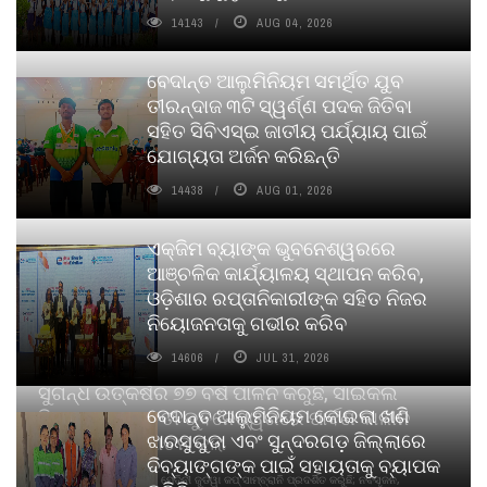
14143
AUG 04, 2026
ବେଦାନ୍ତ ଆଲୁମିନିୟମ ସମର୍ଥିତ ଯୁବ
ତୀରନ୍ଦାଜ ୩ଟି ସ୍ୱର୍ଣ୍ଣ ପଦକ ଜିତିବା
ସହିତ ସିବିଏସ୍ଇ ଜାତୀୟ ପର୍ଯ୍ୟାୟ ପାଇଁ
ଯୋଗ୍ୟତା ଅର୍ଜନ କରିଛନ୍ତି
14438
AUG 01, 2026
ଏକ୍ଜିମ ବ୍ୟାଙ୍କ ଭୁବନେଶ୍ୱରରେ
ଆଞ୍ଚଳିକ କାର୍ଯ୍ୟାଳୟ ସ୍ଥାପନ କରିବ,
ଓଡ଼ିଶାର ରପ୍ତାନିକାରୀଙ୍କ ସହିତ ନିଜର
ନିୟୋଜନତାକୁ ଗଭୀର କରିବ
14606
JUL 31, 2026
ସୁଗନ୍ଧ ଉତ୍କର୍ଷର ୭୭ ବର୍ଷ ପାଳନ କରୁଛି, ସାଇକଲ
ବେଦାନ୍ତ ଆଲୁମିନିୟମ କୋଇଲା ଖଣି
ପିୟୋର୍‌ ଅଗରବତୀ ଭୁବନେଶ୍ୱରରେ ପାର୍ବଣ କାଳୀନ
ଝାରସୁଗୁଡା ଏବଂ ସୁନ୍ଦରଗଡ଼ ଜିଲ୍ଲାରେ
ନବସୃଜନ ଉନ୍ମୋଚନ କଲା
ଦିବ୍ୟାଙ୍ଗଙ୍କ ପାଇଁ ସହାୟତାକୁ ବ୍ୟାପକ
ବାଉଁଶ ବିହୀନ କଠିନ ଧୂପ ଏବଂ ମେଦିନୀ ଜୁଡୱା କପ୍‌ ସାମ୍ବ୍ରାନି ପ୍ରଦର୍ଶିତ କରୁଛି; ନବସୃଜନ,