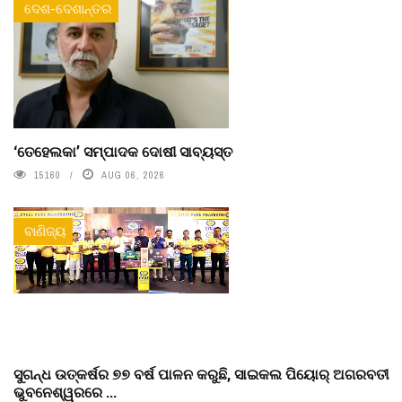
ଦେଶ-ଦେଶାନ୍ତର
‘ତେହେଲକା’ ସମ୍ପାଦକ ଦୋଷୀ ସାବ୍ୟସ୍ତ
15160
AUG 06, 2026
ବାଣିଜ୍ୟ
ସୁଗନ୍ଧ ଉତ୍କର୍ଷର ୭୭ ବର୍ଷ ପାଳନ କରୁଛି, ସାଇକଲ ପିୟୋର୍‌ ଅଗରବତୀ
ଭୁବନେଶ୍ୱରରେ ...