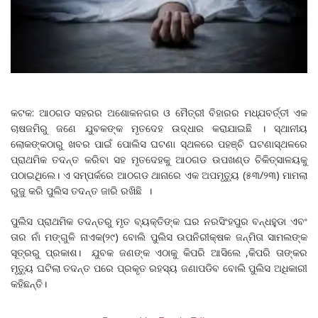
କଟକ: ଆଠଗଡ ସହରର ଅଶୋକନଗର ଓ ମୈତ୍ରୀ ବିହାରର ମଧ୍ଯବର୍ତ୍ତୀ ଏକ
ଚାଷଜମିରୁ ଜଣେ ଯୁବକଙ୍କ ମୃତଦେହ ଉଦ୍ଧାର କରାଯାଇଛି । ସ୍ଥାନୀୟ
ଲୋକଙ୍କଠାରୁ ଖବର ପାଇଁ ପୋଲିସ ଘଟଣା ସ୍ଥଳରେ ପହଞ୍ଚି ଘଟଣାସ୍ଥଳରେ
ପ୍ରାଥମିକ ତଦନ୍ତ କରିବା ସହ ମୃତଦେହକୁ ଆଠଗଡ ଉପଖଣ୍ଡ ଚିକିତ୍ସାଳୟକୁ
ପଠାଇଥିଲେ। ଏ ସମ୍ପର୍କରେ ଆଠଗଡ ଥାନାରେ ଏକ ଅପମୃତ୍ୟୁ (୫୩/୨୩) ମାମଲା
ରୁଜୁ କରି ପୁଲିସ ତଦନ୍ତ ଜାରି ରଖିଛି ।
ପୁଲିସ ପ୍ରାଥମିକ ତଦନ୍ତରୁ ମୃତ ବ୍ୟକ୍ତିଙ୍କ ଘର ନରସିଂହପୁର ବନ୍ଧହୁଡା ଏବଂ
ତାର ନାଁ ମଙ୍ଗୁଳି ନାଏକ(୨୯) ବୋଲି ପୁଲିସ ଉପନିରୀକ୍ଷକ ଜନ୍ମିତା ସାମଲଙ୍କ
ସୂତ୍ରରୁ ପ୍ରକାଶ। ଯୁବକ ଜଣଙ୍କ ଏଠାକୁ କିପରି ଆସିଲେ ,କିପରି ତାଙ୍କର
ମୃତ୍ୟୁ ଘଟିଲା ତଦନ୍ତ ପରେ ପ୍ରକୃତ ରହସ୍ୟ ଜଣାପଡିବ ବୋଲି ପୁଲିସ ଅଧିକାରୀ
କହିଛନ୍ତି।