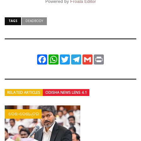
Powered by
Froala Editor
TAGS
DEADBODY
Facebook
WhatsApp
Twitter
Telegram
Gmail
Print
RELATED ARTICLES
ODISHA NEWS LENS 4.1
ଦେଶ-ଦେଶାନ୍ତର