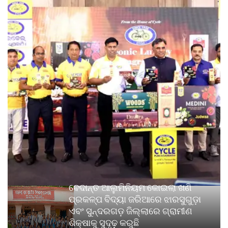
ବେଦାନ୍ତ ଆଲୁମିନିୟମ କୋଇଲା ଖଣି
ପ୍ରକଳ୍ପ ବିଦ୍ୟା ଜରିଆରେ ଝାରସୁଗୁଡ଼ା
ଏବଂ ସୁନ୍ଦରଗଡ଼ ଜିଲ୍ଲାରେ ଗ୍ରାମୀଣ
ଶିକ୍ଷାକୁ ସୁଦୃଢ଼ କରୁଛି