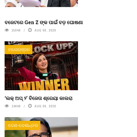
ବଜେଟରେ Gen Z ଙ୍କ ପାଇଁ ବଡ଼ ଘୋଷଣା
15046
AUG 06, 2026
ମନୋରଞ୍ଜନ
‘ଲକ୍ ଅପ୍ ୨’ ବିଜେତା ଶ୍ରେୟା କାଲରା
14648
AUG 06, 2026
ଦେଶ-ଦେଶାନ୍ତର