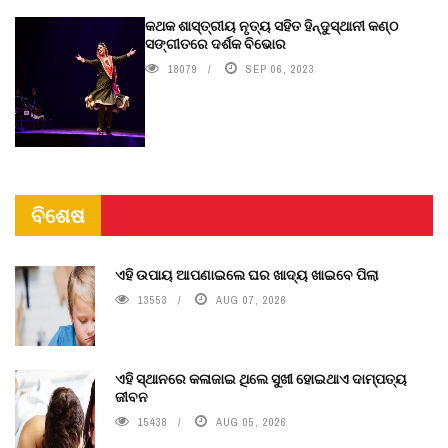
କଥକ ଶାସ୍ତ୍ରୀୟ ନୃତ୍ୟ ସହିତ ହିନ୍ଦୁସ୍ଥାନୀ କଣ୍ଠ
ସଙ୍ଗୀତରେ ଦର୍ଶକ ବିଭୋର
18079
SEP 06, 2023
ବିଶେଷ
ଏହି ଉପାୟ ଆପଣାଇଲେ ଘର ଖାଦ୍ୟ ଖାଇବେ ପିଲା
13553
AUG 07, 2026
ଏହି ସ୍ଥାନରେ କଳାଜାଇ ଥିଲେ ସୁଖୀ ହୋଇଥାଏ ଦାମ୍ପତ୍ୟ
ଜୀବନ
15438
AUG 05, 2026