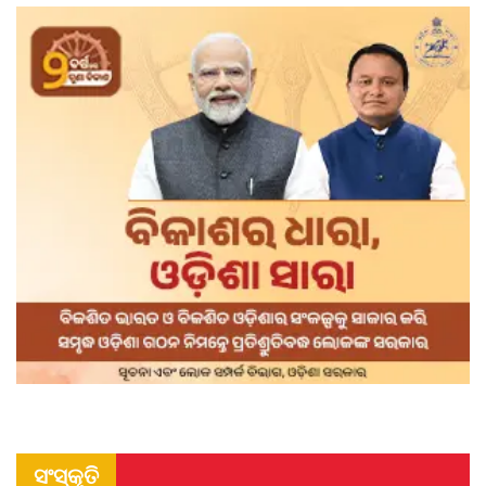
ସଂସ୍କୃତି