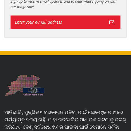
Sign up to receive email updates and to hear what's going on with
our magazine!
ଆଜିକାଲି, ମୁଦ୍ରିତ ଖବରକାଗଜ ପଢିବା ପାଇଁ ଲୋକଙ୍କ ପାଖରେ
ପର୍ଯ୍ୟାପ୍ତ ସମୟ ନାହିଁ, ଯାହା ଗତକାଲିର ସାଧାରଣ ଘଟଣାକୁ କଭର୍
କରିଥାଏ, ତେଣୁ ସର୍ବଶେଷ ଖବର ପାଇବା ପାଇଁ ସେମାନେ ସର୍ବଦା