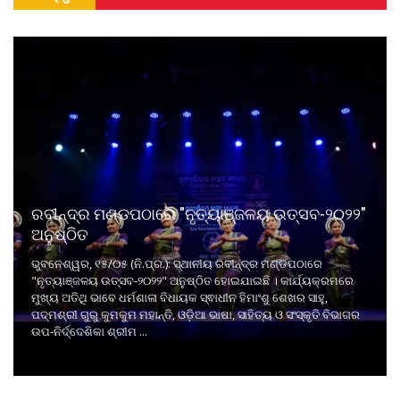
ରବୀନ୍ଦ୍ର ମଣ୍ଡପଠାରେ "ନୃତ୍ୟାଞ୍ଜଳୟ ଉତ୍ସବ-୨୦୨୨"
ଅନୁଷ୍ଠିତ
ଭୁବନେଶ୍ୱର, ୧୫/୦୫ (ନି.ପ୍ର.): ସ୍ଥାନୀୟ ରବୀନ୍ଦ୍ର ମଣ୍ଡପଠାରେ
"ନୃତ୍ୟାଞ୍ଜଳୟ ଉତ୍ସବ-୨୦୨୨" ଅନୁଷ୍ଠିତ ହୋଇଯାଇଛି । କାର୍ଯ୍ୟକ୍ରମରେ
ମୁଖ୍ୟ ଅତିଥି ଭାବେ ଧର୍ମଶାଳା ବିଧାୟକ ସ୍ଵାଧୀନ ହିମାଂଶୁ ଶେଖର ସାହୁ,
ପଦ୍ମଶ୍ରୀ ଗୁରୁ କୁମକୁମ ମହାନ୍ତି, ଓଡ଼ିଆ ଭାଷା, ସାହିତ୍ୟ ଓ ସଂସ୍କୃତି ବିଭାଗର
ଉପ-ନିର୍ଦ୍ଦେଶିକା ଶ୍ରୀମ ...