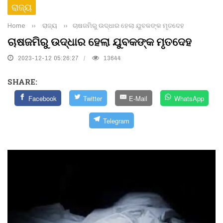
ରାଜ୍ୟ
Home
››
ରାଜ୍ୟ
››
ଚାଷଜମିରୁ ଉଦ୍ଧାର ହେଲା ଯୁବକଙ୍କ ମୃତଦେହ
ଚାଷଜମିରୁ ଉଦ୍ଧାର ହେଲା ଯୁବକଙ୍କ ମୃତଦେହ
2023-12-12 05:26:27
13644
SHARE:
Facebook
Twitter
E-Mail
WhatsApp
Telegram