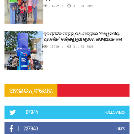
14252
JUL 29, 2026
କ୍ରମ୍ପଟନ ପମ୍ପ୍‌ସ୍‌ ରଥ ଯାତ୍ରାରେ ‘ବିଶ୍ୱସନୀୟ
ପ୍ରଦର୍ଶନ’ ବାର୍ତ୍ତାକୁ ନୂଆ ରୂପରେ ଉପସ୍ଥାପନ କଲା
15049
JUL 28, 2026
ଅନଲାଇନ୍ ସଂଯୋଗ
67944
FOLLOWERS
227640
LIKES