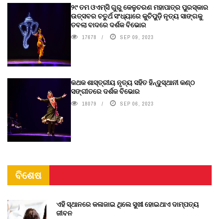
୨୯ ତମ ଓଏମ୍‌ସି ଗୁରୁ କେଳୁଚରଣ ମହାପାତ୍ର ପୁରସ୍କାର
ଉତ୍ସବର ଚତୁର୍ଥ ସଂଧ୍ୟାରେ କୁଚିପୁଡ଼ି ନୃତ୍ୟ ସାଙ୍ଗକୁ
ତବଲା ବାଦରେ ଦର୍ଶକ ବିଭୋର
17678
SEP 09, 2023
କଥକ ଶାସ୍ତ୍ରୀୟ ନୃତ୍ୟ ସହିତ ହିନ୍ଦୁସ୍ଥାନୀ କଣ୍ଠ
ସଙ୍ଗୀତରେ ଦର୍ଶକ ବିଭୋର
18079
SEP 06, 2023
ବିଶେଷ
ଏହି ସ୍ଥାନରେ କଳାଜାଇ ଥିଲେ ସୁଖୀ ହୋଇଥାଏ ଦାମ୍ପତ୍ୟ
ଜୀବନ