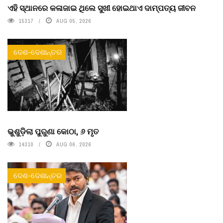
ଏହି ସ୍ଥାନରେ କଳାଜାଇ ଥିଲେ ସୁଖୀ ହୋଇଥାଏ ଦାମ୍ପତ୍ୟ ଜୀବନ
15317
AUG 05, 2026
ଦେଶ-ଦେଶାନ୍ତର
ଭୁଶୁଡ଼ିଲା ପୁରୁଣା କୋଠା, ୬ ମୃତ
14310
AUG 06, 2026
ଦେଶ-ଦେଶାନ୍ତର