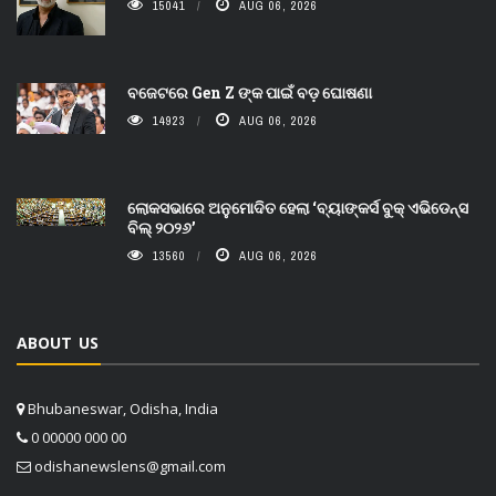
15041
AUG 06, 2026
ବଜେଟରେ Gen Z ଙ୍କ ପାଇଁ ବଡ଼ ଘୋଷଣା
14923
AUG 06, 2026
ଲୋକସଭାରେ ଅନୁମୋଦିତ ହେଲା ‘ବ୍ୟାଙ୍କର୍ସ ବୁକ୍ ଏଭିଡେନ୍ସ
ବିଲ୍ ୨୦୨୬’
13560
AUG 06, 2026
ABOUT US
Bhubaneswar, Odisha, India
0 00000 000 00
odishanewslens@gmail.com