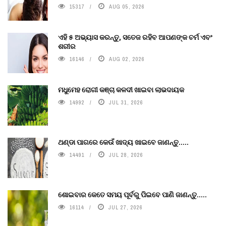
15317
AUG 05, 2026
ଏହି ୫ ଅଭ୍ୟାସ କରନ୍ତୁ, ସତେଜ ରହିବ ଆପଣଙ୍କ ଚର୍ମ ଏବଂ
ଶରୀର
16146
AUG 02, 2026
ମଧୁମେହ ରୋଗୀ କଞ୍ଚା କଳଦୀ ଖାଇବା ଲାଭଦାୟକ
14992
JUL 31, 2026
ଥଣ୍ଡା ପାଗରେ କେଉଁ ଖାଦ୍ୟ ଖାଇବେ ଜାଣନ୍ତୁ.....
14491
JUL 28, 2026
ଶୋଇବାର କେତେ ସମୟ ପୂର୍ବରୁ ପିଇବେ ପାଣି ଜାଣନ୍ତୁ.....
16114
JUL 27, 2026