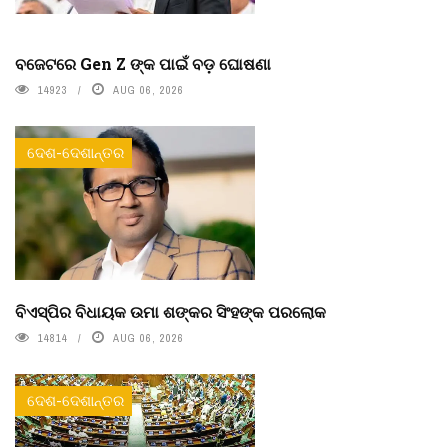
ବଜେଟରେ Gen Z ଙ୍କ ପାଇଁ ବଡ଼ ଘୋଷଣା
14923
AUG 06, 2026
ଦେଶ-ଦେଶାନ୍ତର
ବିଏସ୍‌ପିର ବିଧାୟକ ଉମା ଶଙ୍କର ସିଂହଙ୍କ ପରଲୋକ
14814
AUG 06, 2026
ଦେଶ-ଦେଶାନ୍ତର