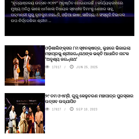
"ନୃତ୍ୟାଞ୍ଜଳୟ ଉତ୍ସବ-୨୦୨୨" ଅନୁଷ୍ଠିତ ହୋଇଯାଇଛି । କାର୍ଯ୍ୟକ୍ରମରେ
ମୁଖ୍ୟ ଅତିଥି ଭାବେ ଧର୍ମଶାଳା ବିଧାୟକ ସ୍ଵାଧୀନ ହିମାଂଶୁ ଶେଖର ସାହୁ,
ପଦ୍ମଶ୍ରୀ ଗୁରୁ କୁମକୁମ ମହାନ୍ତି, ଓଡ଼ିଆ ଭାଷା, ସାହିତ୍ୟ ଓ ସଂସ୍କୃତି ବିଭାଗର
ଉପ-ନିର୍ଦ୍ଦେଶିକା ଶ୍ରୀମ ...
ଓଡ଼ିଶାଲିଙ୍କ୍ସର ୮ମ ସ୍ଵନକ୍ଷତ୍ର, ଲୁହରେ ଭିଜାଇଲା
ମହାପ୍ରଭୁ ଶ୍ରୀଜଗନ୍ନାଥଙ୍କ ଭକ୍ତି ଆଧାରିତ ନାଟକ
‘ଅଦୃଶ୍ୟ ଜଗନ୍ନାଥ‘
17017
JUN 25, 2025
୨୯ ତମ ଓଏମ୍‌ସି. ଗୁରୁ କେଳୁଚରଣ ମହାପାତ୍ର ପୁରସ୍କାର
ଉତ୍ସବ ଉଦ୍‍ଯାପିତ
17627
SEP 10, 2023