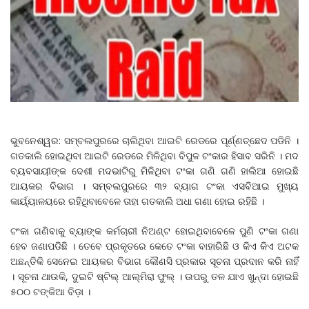
ଭୁବନେଶ୍ୱର: ସମ୍ବଲପୁରରେ ଚାଲିଥିବା ଆଇଟି ରେଡରେ ପୂର୍ଣ୍ଣଚ୍ଛେଦ ପଡିନି ।
ଗତକାଲି ହୋଇଥିବା ଆଇଟି ରେଡରେ ମିଳିଥିବା ବିପୁଳ ଟଂକାର ହିସାବ ସରିନି । ମଦ
ବ୍ୟବସାୟୀଙ୍କ ଦେଶୀ ମଦଭାଟିରୁ ମିଳିଥିବା ଟଂକା ଗଣି ଗଣି ହାଲିଆ ହୋଇଛି
ଆୟକର ବିଭାଗ । ସମ୍ବଲପୁରରେ ୩୨ ବ୍ୟାଗ ଟଂକା ଏସବିଆଇ ମୁଖ୍ୟ
କାର୍ୟ୍ୟାଳୟରେ ରହିଥିବାବେଳେ ତାହା ଗତକାଲି ଅଧା ଗଣା ହୋଇ ରହିଛି ।
ଟଂକା ଗଣିବାକୁ ବ୍ୟାଙ୍କ କର୍ମଚାରୀ ନିଅଣ୍ଟ ହୋଇଥିବାବେଳେ ପୁଣି ଟଂକା ଗଣା
ହେବ ଜଣାପଡିଛି । ତେବେ ପ୍ରକୃତରେ କେତେ ଟଂକା ବାହାରିଛି ଓ କିଏ କିଏ ଅଟକ
ଅଛନ୍ତିକି ସେନେଇ ଆୟକର ବିଭାଗ କୌଣସି ପ୍ରକାର ସୂଚନା ପ୍ରଦାନ କରି ନାହିଁ
। ସୂଚନା ଥାଉକି, ଦୁଇଟି ଷ୍ଟିଲ୍‌ ଆଲ୍‌ମିରା ଫୁଲ୍‌ । ଉପରୁ ତଳ ଯାଏ ଖୁନ୍ଦା ହୋଇଛି
୫୦୦ ଟଙ୍କିଆ ବିଡ଼ା ।