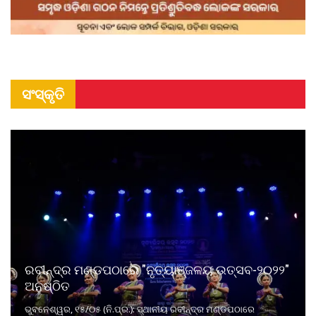
ସଂସ୍କୃତି
ରବୀନ୍ଦ୍ର ମଣ୍ଡପଠାରେ "ନୃତ୍ୟାଞ୍ଜଳୟ ଉତ୍ସବ-୨୦୨୨"
ଅନୁଷ୍ଠିତ
ଭୁବନେଶ୍ୱର, ୧୫/୦୫ (ନି.ପ୍ର.): ସ୍ଥାନୀୟ ରବୀନ୍ଦ୍ର ମଣ୍ଡପଠାରେ