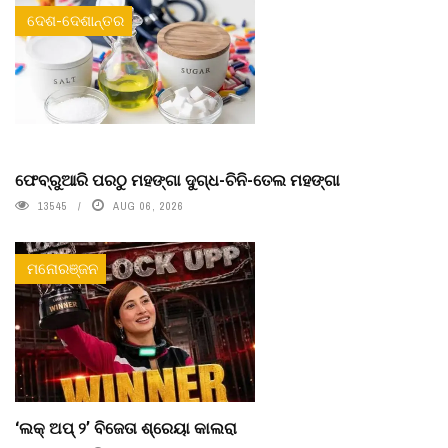
ଦେଶ-ଦେଶାନ୍ତର
ଫେବ୍ରୁଆରି ପରଠୁ ମହଙ୍ଗା ଦୁଗ୍ଧ-ଚିନି-ତେଲ ମହଙ୍ଗା
13545
AUG 06, 2026
ମନୋରଞ୍ଜନ
‘ଲକ୍ ଅପ୍ ୨’ ବିଜେତା ଶ୍ରେୟା କାଲରା