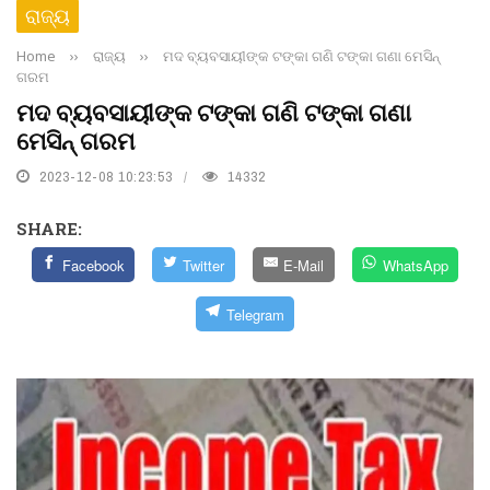
ରାଜ୍ୟ
Home
››
ରାଜ୍ୟ
››
ମଦ ବ୍ୟବସାୟୀଙ୍କ ଟଙ୍କା ଗଣି ଟଙ୍କା ଗଣା ମେସିନ୍‌
ଗରମ
ମଦ ବ୍ୟବସାୟୀଙ୍କ ଟଙ୍କା ଗଣି ଟଙ୍କା ଗଣା
ମେସିନ୍‌ ଗରମ
2023-12-08 10:23:53
14332
SHARE:
Facebook
Twitter
E-Mail
WhatsApp
Telegram