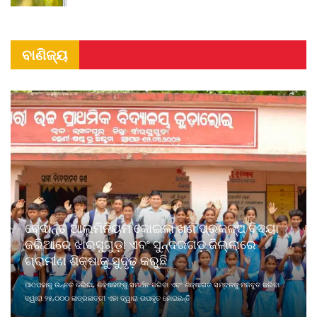
ବାଣିଜ୍ୟ
ବେଦାନ୍ତ ଆଲୁମିନିୟମ କୋଇଲା ଖଣି ପ୍ରକଳ୍ପ ବିଦ୍ୟା
ଜରିଆରେ ଝାରସୁଗୁଡ଼ା ଏବଂ ସୁନ୍ଦରଗଡ଼ ଜିଲ୍ଲାରେ
ଗ୍ରାମୀଣ ଶିକ୍ଷାକୁ ସୁଦୃଢ଼ କରୁଛି
ପାଠପଢାକୁ ଉନ୍ନତ କରିବା, ଶିକ୍ଷକଙ୍କୁ ସମର୍ଥନ କରିବା ଏବଂ ଶିକ୍ଷାଗତ ସମ୍ବଳକୁ ମଜବୁତ କରିବା
ଦ୍ୱାରା ୨୫,୦୦୦ ଛାତ୍ରଛାତ୍ରୀ ଏହା ଦ୍ୱାରା ଉପକୃତ ହୋଇଛନ୍ତି