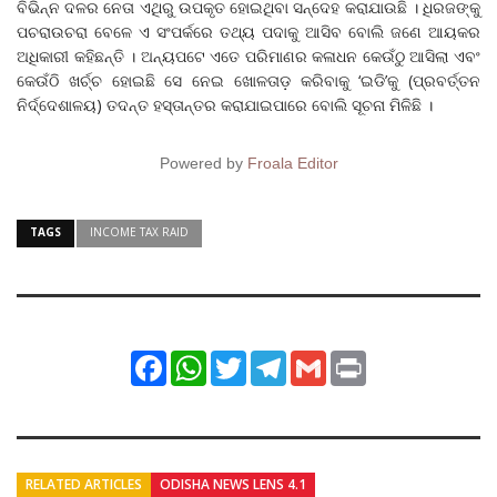
ବିଭିନ୍ନ ଦଳର ନେତା ଏଥିରୁ ଉପକୃତ ହୋଇଥିବା ସନ୍ଦେହ କରାଯାଉଛି । ଧିରଜଙ୍କୁ
ପଚରାଉଚରା ବେଳେ ଏ ସଂପର୍କରେ ତଥ୍ୟ ପଦାକୁ ଆସିବ ବୋଲି ଜଣେ ଆୟକର
ଅଧିକାରୀ କହିଛନ୍ତି । ଅନ୍ୟପଟେ ଏତେ ପରିମାଣର କଳାଧନ କେଉଁଠୁ ଆସିଲା ଏବଂ
କେଉଁଠି ଖର୍ଚ୍ଚ ହୋଇଛି ସେ ନେଇ ଖୋଳତାଡ଼ କରିବାକୁ ‘ଇଡି’କୁ (ପ୍ରବର୍ତ୍ତନ
ନିର୍ଦ୍ଦେଶାଳୟ) ତଦନ୍ତ ହସ୍ତାନ୍ତର କରାଯାଇପାରେ ବୋଲି ସୂଚନା ମିଳିଛି ।
Powered by
Froala Editor
TAGS
INCOME TAX RAID
Facebook
WhatsApp
Twitter
Telegram
Gmail
Print
RELATED ARTICLES
ODISHA NEWS LENS 4.1