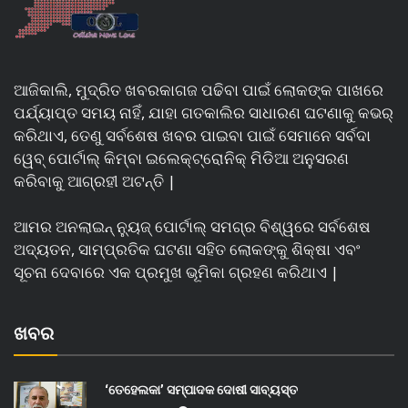
ଆଜିକାଲି, ମୁଦ୍ରିତ ଖବରକାଗଜ ପଢିବା ପାଇଁ ଲୋକଙ୍କ ପାଖରେ
ପର୍ଯ୍ୟାପ୍ତ ସମୟ ନାହିଁ, ଯାହା ଗତକାଲିର ସାଧାରଣ ଘଟଣାକୁ କଭର୍
କରିଥାଏ, ତେଣୁ ସର୍ବଶେଷ ଖବର ପାଇବା ପାଇଁ ସେମାନେ ସର୍ବଦା
ୱେବ୍ ପୋର୍ଟାଲ୍ କିମ୍ବା ଇଲେକ୍ଟ୍ରୋନିକ୍ ମିଡିଆ ଅନୁସରଣ
କରିବାକୁ ଆଗ୍ରହୀ ଅଟନ୍ତି |
ଆମର ଅନଲାଇନ୍ ନ୍ୟୁଜ୍ ପୋର୍ଟାଲ୍ ସମଗ୍ର ବିଶ୍ୱରେ ସର୍ବଶେଷ
ଅଦ୍ୟତନ, ସାମ୍ପ୍ରତିକ ଘଟଣା ସହିତ ଲୋକଙ୍କୁ ଶିକ୍ଷା ଏବଂ
ସୂଚନା ଦେବାରେ ଏକ ପ୍ରମୁଖ ଭୂମିକା ଗ୍ରହଣ କରିଥାଏ |
ଖବର
‘ତେହେଲକା’ ସମ୍ପାଦକ ଦୋଷୀ ସାବ୍ୟସ୍ତ