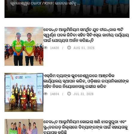
ଭୁବନେଶ୍ୱର ୦୪/୦୮/୨୦୨୬ : ଭାରତର ସର୍ବବୃ ...
ବେଦାନ୍ତ ଆଲୁମିନିୟମ ସମର୍ଥିତ ଯୁବ ତୀରନ୍ଦାଜ ୩ଟି
ସ୍ୱର୍ଣ୍ଣ ପଦକ ଜିତିବା ସହିତ ସିବିଏସ୍ଇ ଜାତୀୟ ପର୍ଯ୍ୟାୟ
ପାଇଁ ଯୋଗ୍ୟତା ଅର୍ଜନ କରିଛନ୍ତି
14436
AUG 01, 2026
ଏକ୍ଜିମ ବ୍ୟାଙ୍କ ଭୁବନେଶ୍ୱରରେ ଆଞ୍ଚଳିକ
କାର୍ଯ୍ୟାଳୟ ସ୍ଥାପନ କରିବ, ଓଡ଼ିଶାର ରପ୍ତାନିକାରୀଙ୍କ
ସହିତ ନିଜର ନିୟୋଜନତାକୁ ଗଭୀର କରିବ
14604
JUL 31, 2026
ବେଦାନ୍ତ ଆଲୁମିନିୟମ କୋଇଲା ଖଣି ଝାରସୁଗୁଡା ଏବଂ
ସୁନ୍ଦରଗଡ଼ ଜିଲ୍ଲାରେ ଦିବ୍ୟାଙ୍ଗଙ୍କ ପାଇଁ ସହାୟତାକୁ
ବ୍ୟାପକ କରିଛି