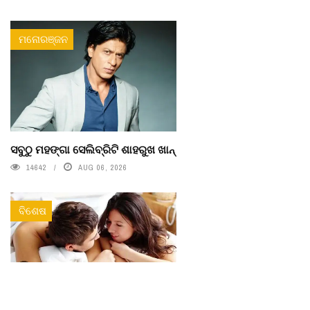
ମନୋରଞ୍ଜନ
ସବୁଠୁ ମହଙ୍ଗା ସେଲିବ୍ରିଟି ଶାହରୁଖ ଖାନ୍
14642
AUG 06, 2026
ବିଶେଷ