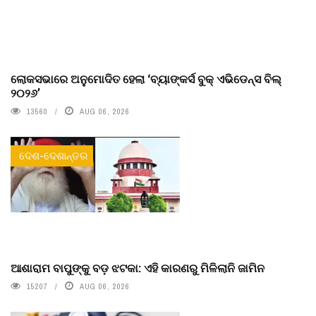
ଲୋକସଭାରେ ଅନୁମୋଦିତ ହେଲା ‘ବ୍ୟାଙ୍କର୍ସ ବୁକ୍ ଏଭିଡେନ୍ସ ବିଲ୍
୨୦୨୬’
13560
AUG 06, 2026
ଦେଶ-ଦେଶାନ୍ତର
ଆଶାରାମ ବାପୁଙ୍କୁ ବଡ଼ ଝଟକା: ଏହି କାରଣରୁ ମିଳିଲାନି ଜାମିନ
15207
AUG 06, 2026