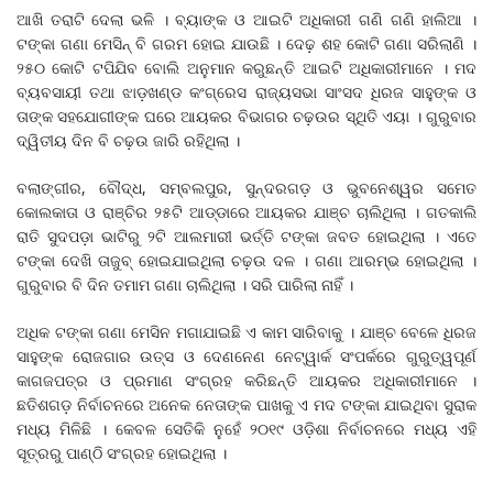
ଆଖି ତରାଟି ଦେଲା ଭଳି । ବ୍ୟାଙ୍କ ଓ ଆଇଟି ଅଧିକାରୀ ଗଣି ଗଣି ହାଲିଆ ।
ଟଙ୍କା ଗଣା ମେସିନ୍‌ ବି ଗରମ ହୋଇ ଯାଉଛି । ଦେଢ଼ ଶହ କୋଟି ଗଣା ସରିଲାଣି ।
୨୫୦ କୋଟି ଟପିଯିବ ବୋଲି ଅନୁମାନ କରୁଛନ୍ତି ଆଇଟି ଅଧିକାରୀମାନେ । ମଦ
ବ୍ୟବସାୟୀ ତଥା ଝାଡ଼ଖଣ୍ଡ କଂଗ୍ରେସ ରାଜ୍ୟସଭା ସାଂସଦ ଧିରଜ ସାହୁଙ୍କ ଓ
ତାଙ୍କ ସହଯୋଗୀଙ୍କ ଘରେ ଆୟକର ବିଭାଗର ଚଢ଼ଉର ସ୍ଥିତି ଏୟା । ଗୁରୁବାର
ଦ୍ୱିତୀୟ ଦିନ ବି ଚଢ଼ଉ ଜାରି ରହିଥିଲା ।
ବଲାଙ୍ଗୀର, ବୌଦ୍ଧ, ସମ୍ବଲପୁର, ସୁନ୍ଦରଗଡ଼ ଓ ଭୁବନେଶ୍ୱର ସମେତ
କୋଲକାତା ଓ ରାଞ୍ଚିର ୨୫ଟି ଆଡ୍ଡାରେ ଆୟକର ଯାଞ୍ଚ ଚାଲିଥିଲା । ଗତକାଲି
ରାତି ସୁଦପଡ଼ା ଭାଟିରୁ ୨ଟି ଆଲମାରୀ ଭର୍ତ୍ତି ଟଙ୍କା ଜବତ ହୋଇଥିଲା । ଏତେ
ଟଙ୍କା ଦେଖି ତାଜୁବ୍‌ ହୋଇଯାଇଥିଲା ଚଢ଼ଉ ଦଳ । ଗଣା ଆରମ୍ଭ ହୋଇଥିଲା ।
ଗୁରୁବାର ବି ଦିନ ତମାମ ଗଣା ଚାଲିଥିଲା । ସରି ପାରିଲା ନାହିଁ ।
ଅଧିକ ଟଙ୍କା ଗଣା ମେସିନ ମଗାଯାଇଛି ଏ କାମ ସାରିବାକୁ । ଯାଞ୍ଚ ବେଳେ ଧିରଜ
ସାହୁଙ୍କ ରୋଜଗାର ଉତ୍ସ ଓ ଦେଣନେଣ ନେଟ୍‌ୱାର୍କ ସଂପର୍କରେ ଗୁରୁତ୍ୱପୂର୍ଣ
କାଗଜପତ୍ର ଓ ପ୍ରମାଣ ସଂଗ୍ରହ କରିଛନ୍ତି ଆୟକର ଅଧିକାରୀମାନେ ।
ଛତିଶଗଡ଼ ନିର୍ବାଚନରେ ଅନେକ ନେତାଙ୍କ ପାଖକୁ ଏ ମଦ ଟଙ୍କା ଯାଇଥିବା ସୁରାକ
ମଧ୍ୟ ମିଳିଛି । କେବଳ ସେତିକି ନୁହେଁ ୨୦୧୯ ଓଡ଼ିଶା ନିର୍ବାଚନରେ ମଧ୍ୟ ଏହି
ସୂତ୍ରରୁ ପାଣ୍ଠି ସଂଗ୍ରହ ହୋଇଥିଲା ।