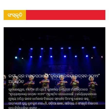
ସଂସ୍କୃତି
ରବୀନ୍ଦ୍ର ମଣ୍ଡପଠାରେ "ନୃତ୍ୟାଞ୍ଜଳୟ ଉତ୍ସବ-୨୦୨୨"
ଅନୁଷ୍ଠିତ
ଭୁବନେଶ୍ୱର, ୧୫/୦୫ (ନି.ପ୍ର.): ସ୍ଥାନୀୟ ରବୀନ୍ଦ୍ର ମଣ୍ଡପଠାରେ
"ନୃତ୍ୟାଞ୍ଜଳୟ ଉତ୍ସବ-୨୦୨୨" ଅନୁଷ୍ଠିତ ହୋଇଯାଇଛି । କାର୍ଯ୍ୟକ୍ରମରେ
ମୁଖ୍ୟ ଅତିଥି ଭାବେ ଧର୍ମଶାଳା ବିଧାୟକ ସ୍ଵାଧୀନ ହିମାଂଶୁ ଶେଖର ସାହୁ,
ପଦ୍ମଶ୍ରୀ ଗୁରୁ କୁମକୁମ ମହାନ୍ତି, ଓଡ଼ିଆ ଭାଷା, ସାହିତ୍ୟ ଓ ସଂସ୍କୃତି ବିଭାଗର
ଉପ-ନିର୍ଦ୍ଦେଶିକା ଶ୍ରୀମ ...