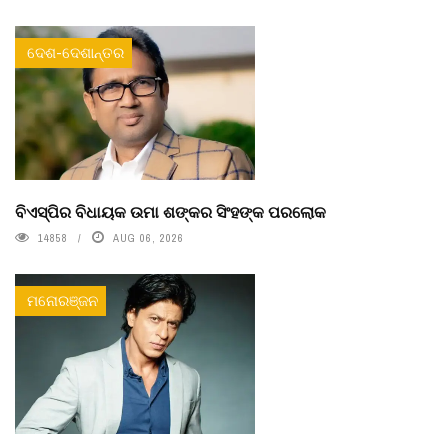
ଦେଶ-ଦେଶାନ୍ତର
ବିଏସ୍‌ପିର ବିଧାୟକ ଉମା ଶଙ୍କର ସିଂହଙ୍କ ପରଲୋକ
14858
AUG 06, 2026
ମନୋରଞ୍ଜନ