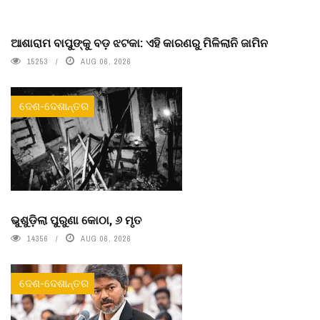
ଆଶାରାମ ବାପୁଙ୍କୁ ବଡ଼ ଝଟକା: ଏହି କାରଣରୁ ମିଳିଲାନି ଜାମିନ
15253
AUG 06, 2026
ଦେଶ-ଦେଶାନ୍ତର
ଭୁଶୁଡ଼ିଲା ପୁରୁଣା କୋଠା, ୬ ମୃତ
14356
AUG 06, 2026
ଦେଶ-ଦେଶାନ୍ତର