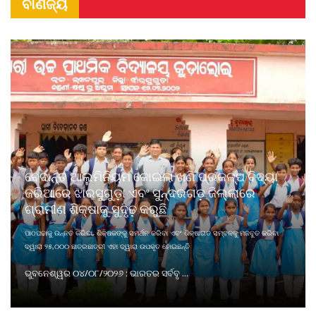
ବାଣିଜ୍ୟ
ବେଦାନ୍ତ ଆଲୁମିନିୟମ କୋଇଲା ଖଣି ପ୍ରକଳ୍ପ ବିଦ୍ୟା
ଜରିଆରେ ଝାରସୁଗୁଡ଼ା ଏବଂ ସୁନ୍ଦରଗଡ଼ ଜିଲ୍ଲାରେ
ଗ୍ରାମୀଣ ଶିକ୍ଷାକୁ ସୁଦୃଢ଼ କରୁଛି
ପାଠପଢାକୁ ଉନ୍ନତ କରିବା, ଶିକ୍ଷକଙ୍କୁ ସମର୍ଥନ କରିବା ଏବଂ ଶିକ୍ଷାଗତ ସମ୍ବଳକୁ ମଜବୁତ କରିବା
ଦ୍ୱାରା ୨୫,୦୦୦ ଛାତ୍ରଛାତ୍ରୀ ଏହା ଦ୍ୱାରା ଉପକୃତ ହୋଇଛନ୍ତି
ଭୁବନେଶ୍ୱର ୦୪/୦୮/୨୦୨୬ : ଭାରତର ସର୍ବବୃ ...