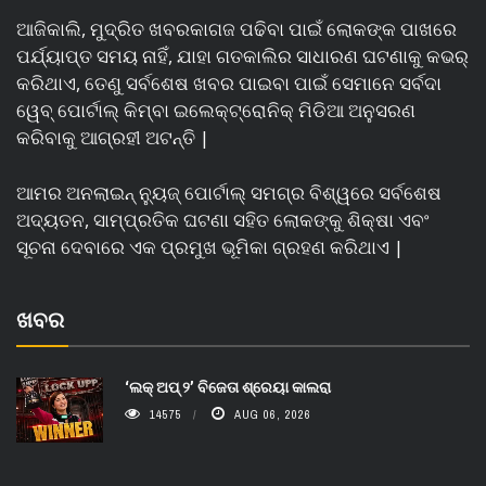
ଆଜିକାଲି, ମୁଦ୍ରିତ ଖବରକାଗଜ ପଢିବା ପାଇଁ ଲୋକଙ୍କ ପାଖରେ
ପର୍ଯ୍ୟାପ୍ତ ସମୟ ନାହିଁ, ଯାହା ଗତକାଲିର ସାଧାରଣ ଘଟଣାକୁ କଭର୍
କରିଥାଏ, ତେଣୁ ସର୍ବଶେଷ ଖବର ପାଇବା ପାଇଁ ସେମାନେ ସର୍ବଦା
ୱେବ୍ ପୋର୍ଟାଲ୍ କିମ୍ବା ଇଲେକ୍ଟ୍ରୋନିକ୍ ମିଡିଆ ଅନୁସରଣ
କରିବାକୁ ଆଗ୍ରହୀ ଅଟନ୍ତି |
ଆମର ଅନଲାଇନ୍ ନ୍ୟୁଜ୍ ପୋର୍ଟାଲ୍ ସମଗ୍ର ବିଶ୍ୱରେ ସର୍ବଶେଷ
ଅଦ୍ୟତନ, ସାମ୍ପ୍ରତିକ ଘଟଣା ସହିତ ଲୋକଙ୍କୁ ଶିକ୍ଷା ଏବଂ
ସୂଚନା ଦେବାରେ ଏକ ପ୍ରମୁଖ ଭୂମିକା ଗ୍ରହଣ କରିଥାଏ |
ଖବର
‘ଲକ୍ ଅପ୍ ୨’ ବିଜେତା ଶ୍ରେୟା କାଲରା
14575
AUG 06, 2026