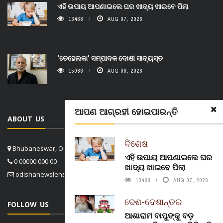
ଏହି ଉପାୟ ଆପଣାଇଲେ ଘର ଖାଦ୍ୟ ଖାଇବେ ପିଲା
13468
AUG 07, 2026
‘ତେହେଲକା’ ସମ୍ପାଦକ ଦୋଷୀ ସାବ୍ୟସ୍ତ
15086
AUG 06, 2026
ଆପଣ ଆଗ୍ରହୀ ହୋଇପାରନ୍ତି
ABOUT US
ବିଶେଷ
Bhubaneswar, Odisha, India
ଏହି ଉପାୟ ଆପଣାଇଲେ ଘର
0 00000 000 00
ଖାଦ୍ୟ ଖାଇବେ ପିଲା
odishanewslens@gmail.com
13468
AUG 07, 2026
ଦେଶ-ଦେଶାନ୍ତର
FOLLOW US
ଆଶାରାମ ବାପୁଙ୍କୁ ବଡ଼