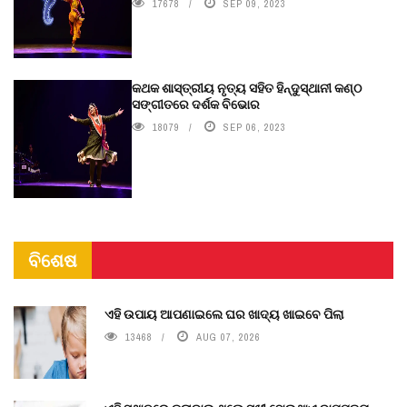
17678
SEP 09, 2023
କଥକ ଶାସ୍ତ୍ରୀୟ ନୃତ୍ୟ ସହିତ ହିନ୍ଦୁସ୍ଥାନୀ କଣ୍ଠ
ସଙ୍ଗୀତରେ ଦର୍ଶକ ବିଭୋର
18079
SEP 06, 2023
ବିଶେଷ
ଏହି ଉପାୟ ଆପଣାଇଲେ ଘର ଖାଦ୍ୟ ଖାଇବେ ପିଲା
13468
AUG 07, 2026