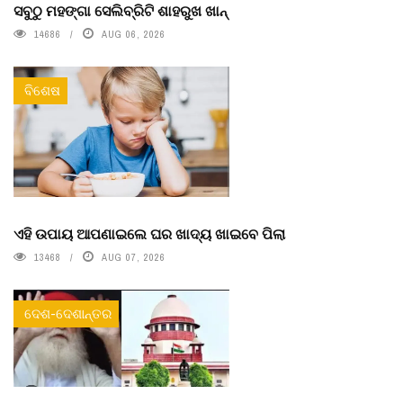
ସବୁଠୁ ମହଙ୍ଗା ସେଲିବ୍ରିଟି ଶାହରୁଖ ଖାନ୍
14686
AUG 06, 2026
ବିଶେଷ
ଏହି ଉପାୟ ଆପଣାଇଲେ ଘର ଖାଦ୍ୟ ଖାଇବେ ପିଲା
13468
AUG 07, 2026
ଦେଶ-ଦେଶାନ୍ତର