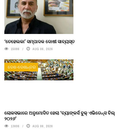
‘ତେହେଲକା’ ସମ୍ପାଦକ ଦୋଷୀ ସାବ୍ୟସ୍ତ
15086
AUG 06, 2026
ଦେଶ-ଦେଶାନ୍ତର
ଲୋକସଭାରେ ଅନୁମୋଦିତ ହେଲା ‘ବ୍ୟାଙ୍କର୍ସ ବୁକ୍ ଏଭିଡେନ୍ସ ବିଲ୍
୨୦୨୬’
13606
AUG 06, 2026