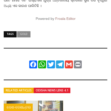
ପଟେ ହମାସ ଏବଂ ଇସ୍ରାଏଲ ଯୁଦ୍ଧ ଅନ୍ତର୍ଜାତୀୟ ସ୍ତରରେ ସୁନା ଦର ବୃଦ୍ଧିର
ଅନ୍ୟ ଏକ କାରଣ ପାଲିଟିଛି ।
Powered by
Froala Editor
TAGS
GOLD
Facebook
WhatsApp
Twitter
Telegram
Gmail
Print
RELATED ARTICLES
ODISHA NEWS LENS 4.1
ଦେଶ-ଦେଶାନ୍ତର