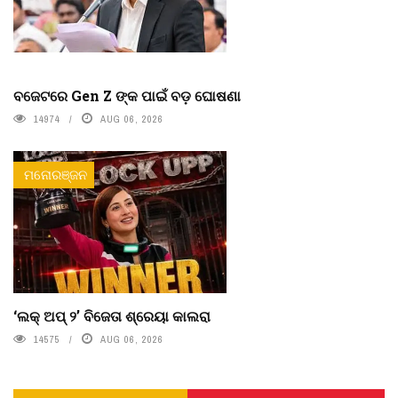
ବଜେଟରେ Gen Z ଙ୍କ ପାଇଁ ବଡ଼ ଘୋଷଣା
14974
AUG 06, 2026
ମନୋରଞ୍ଜନ
‘ଲକ୍ ଅପ୍ ୨’ ବିଜେତା ଶ୍ରେୟା କାଲରା
14575
AUG 06, 2026