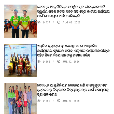
ବେଦାନ୍ତ ଆଲୁମିନିୟମ ସମର୍ଥିତ ଯୁବ ତୀରନ୍ଦାଜ ୩ଟି
ସ୍ୱର୍ଣ୍ଣ ପଦକ ଜିତିବା ସହିତ ସିବିଏସ୍ଇ ଜାତୀୟ ପର୍ଯ୍ୟାୟ
ପାଇଁ ଯୋଗ୍ୟତା ଅର୍ଜନ କରିଛନ୍ତି
14437
AUG 01, 2026
ଏକ୍ଜିମ ବ୍ୟାଙ୍କ ଭୁବନେଶ୍ୱରରେ ଆଞ୍ଚଳିକ
କାର୍ଯ୍ୟାଳୟ ସ୍ଥାପନ କରିବ, ଓଡ଼ିଶାର ରପ୍ତାନିକାରୀଙ୍କ
ସହିତ ନିଜର ନିୟୋଜନତାକୁ ଗଭୀର କରିବ
14605
JUL 31, 2026
ବେଦାନ୍ତ ଆଲୁମିନିୟମ କୋଇଲା ଖଣି ଝାରସୁଗୁଡା ଏବଂ
ସୁନ୍ଦରଗଡ଼ ଜିଲ୍ଲାରେ ଦିବ୍ୟାଙ୍ଗଙ୍କ ପାଇଁ ସହାୟତାକୁ
ବ୍ୟାପକ କରିଛି
14252
JUL 29, 2026