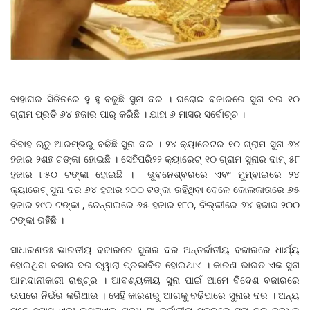
ବାହାଘର ସିଜିନରେ ହୁ ହୁ ବଢୁଛି ସୁନା ଦର । ଘରୋଇ ବଜାରରେ ସୁନା ଦର ୧୦
ଗ୍ରାମ ପ୍ରତି ୬୪ ହଜାର ପାର୍ କରିଛି । ଯାହା ୬ ମାସର ସର୍ବୋଚ୍ଚ ।
ବିବାହ ଋତୁ ଆରମ୍ଭରୁ ବଢିଛି ସୁନା ଦର । ୨୪ କ୍ୟାରେଟର ୧୦ ଗ୍ରାମ ସୁନା ୬୪
ହଜାର ୨ଶହ ଟଙ୍କା ହୋଇଛି । ସେହିପରି୨୨ କ୍ୟାରେଟ୍ ୧୦ ଗ୍ରାମ ସୁନାର ଦାମ୍ ୫୮
ହଜାର ୮୫୦ ଟଙ୍କା ହୋଇଛି । ଭୁବନେଶ୍ବରରେ ଏବଂ ମୁମ୍ବାଇରେ ୨୪
କ୍ୟାରେଟ୍ ସୁନା ଦର ୬୪ ହଜାର ୨୦୦ ଟଙ୍କା ରହିଥିବା ବେଳେ କୋଲକାତାରେ ୬୫
ହଜାର ୨୯୦ ଟଙ୍କା , ଚେନ୍ନାଇରେ ୬୫ ହଜାର ୧୮୦, ଦିଲ୍ଲୀରେ ୬୪ ହଜାର ୨୦୦
ଟଙ୍କା ରହିଛି ।
ସାଧାରଣତଃ ଭାରତୀୟ ବଜାରରେ ସୁନାର ଦର ଅନ୍ତର୍ଜାତୀୟ ବଜାରରେ ଧାର୍ଯ୍ୟ
ହୋଇଥିବା ବଜାର ଦର ଦ୍ୱାରା ପ୍ରଭାବିତ ହୋଇଥାଏ । କାରଣ ଭାରତ ଏକ ସୁନା
ଆମଦାନୀକାରୀ ରାଷ୍ଟ୍ର । ଆବଶ୍ୟକୀୟ ସୁନା ପାଇଁ ଆମେ ବିଦେଶ ବଜାରରେ
ଉପରେ ନିର୍ଭର କରିଥାଉ । ସେହି କାରଣରୁ ଆଗକୁ ବଢିପାରେ ସୁନାର ଦର । ଅନ୍ୟ