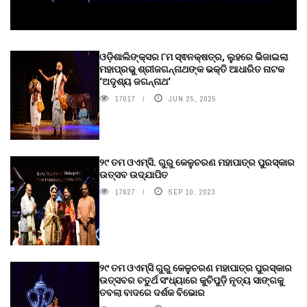
ଓଡ଼ିଶାଲିଙ୍କ୍ସର ୮ମ ସ୍ଵନକ୍ଷତ୍ର, ଲୁହରେ ଭିଜାଇଲା
ମହାପ୍ରଭୁ ଶ୍ରୀଜଗନ୍ନାଥଙ୍କ ଭକ୍ତି ଆଧାରିତ ନାଟକ
‘ଅଦୃଶ୍ୟ ଜଗନ୍ନାଥ‘
17017
JUN 25, 2025
୨୯ ତମ ଓଏମ୍‌ସି. ଗୁରୁ କେଳୁଚରଣ ମହାପାତ୍ର ପୁରସ୍କାର
ଉତ୍ସବ ଉଦ୍‍ଯାପିତ
17627
SEP 10, 2023
୨୯ ତମ ଓଏମ୍‌ସି ଗୁରୁ କେଳୁଚରଣ ମହାପାତ୍ର ପୁରସ୍କାର
ଉତ୍ସବର ଚତୁର୍ଥ ସଂଧ୍ୟାରେ କୁଚିପୁଡ଼ି ନୃତ୍ୟ ସାଙ୍ଗକୁ
ତବଲା ବାଦରେ ଦର୍ଶକ ବିଭୋର