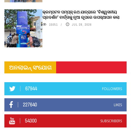
କ୍ରମ୍ପଟନ ପମ୍ପ୍‌ସ୍‌ ରଥ ଯାତ୍ରାରେ ‘ବିଶ୍ୱସନୀୟ
ପ୍ରଦର୍ଶନ’ ବାର୍ତ୍ତାକୁ ନୂଆ ରୂପରେ ଉପସ୍ଥାପନ କଲା
15051
JUL 28, 2026
ଅନଲାଇନ୍ ସଂଯୋଗ
67944
FOLLOWERS
227640
LIKES
54300
SUBSCRIBERS