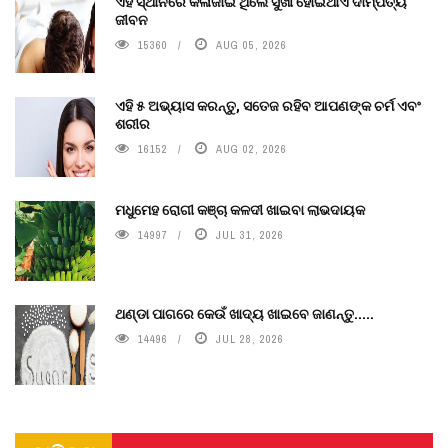
ଏହି ସ୍ଥାନରେ କଳାଜାଇ ଥିଲେ ସୁଖୀ ହୋଇଥାଏ ଦାମ୍ପତ୍ୟ
ଜୀବନ
15360
AUG 05, 2026
ଏହି ୫ ଅଭ୍ୟାସ କରନ୍ତୁ, ସତେଜ ରହିବ ଆପଣଙ୍କ ଚର୍ମ ଏବଂ
ଶରୀର
16152
AUG 02, 2026
ମଧୁମେହ ରୋଗୀ କଞ୍ଚା କଳଦୀ ଖାଇବା ଲାଭଦାୟକ
14997
JUL 31, 2026
ଥଣ୍ଡା ପାଗରେ କେଉଁ ଖାଦ୍ୟ ଖାଇବେ ଜାଣନ୍ତୁ.....
14496
JUL 28, 2026