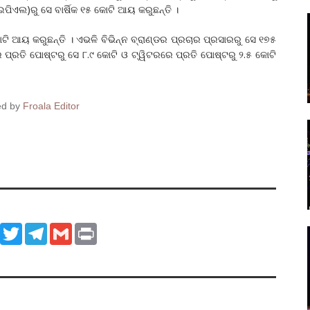
ିଏଲ)ରୁ ସେ ବାର୍ଷିକ ୧୫ କୋଟି ଆୟ କରୁଛନ୍ତି ।
 କୋଟି ଆୟ କରୁଛନ୍ତି । ଏଭଳି ବିଭିନ୍ନ ବ୍ରାଣ୍ଡର ପ୍ରଚାର ପ୍ରସାରରୁ ସେ ୧୭୫
 ପ୍ରତି ପୋଷ୍ଟରୁ ସେ ୮.୯ କୋଟି ଓ ଟ୍ୱିଟରରେ ପ୍ରତି ପୋଷ୍ଟରୁ ୨.୫ କୋଟି
ed by
Froala Editor
ook
WhatsApp
Twitter
Telegram
Gmail
Print