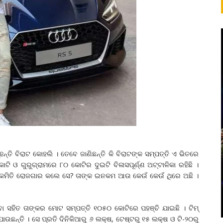
ହନ୍ତି ବିରାଟ କୋହଲି । ତେବେ ଜାଣିଛନ୍ତି କି ବିରାଟଙ୍କ ସମ୍ପତ୍ତି ଏ ଭିତରେ
 ଓ ଗୁରୁଗ୍ରାମରେ ୮୦ କୋଟିର ଦୁଇଟି ବିଳାସପୂର୍ଣ୍ଣ ଅଟ୍ଟାଳିକା ରହିଛି ।
 କେମିତି ରୋଜଗାର କଲେ ସେ? ତାଙ୍କ ଇନକମ ଆଉ କେଉଁ କେଉଁ ଥିରେ ଅଛି ।
ା ସହିତ ତାଙ୍କର ମୋଟ ସମ୍ପତ୍ତି ୧୦୫୦ କୋଟିରେ ପହଞ୍ଚି ଯାଇଛି । ଟିମ୍
ଉଛନ୍ତି । ସେ ପ୍ରତି ଦିନିକିଆରୁ ୬ ଲକ୍ଷ, ଟେଷ୍ଟରୁ ୧୫ ଲକ୍ଷ ଓ ଟି-୨୦ରୁ