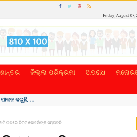
Friday, August 07,
ଶାନ୍ତର
ଜିଲ୍ଲା ପରିକ୍ରମା
ଅପରାଧ
ମନୋରଞ
ଟାଲ୍ ନେଣଦେଣ ...
ଟି ଉପରେ ବିରାଟ କୋହଲିଙ୍କ ସମ୍ପତ୍ତି