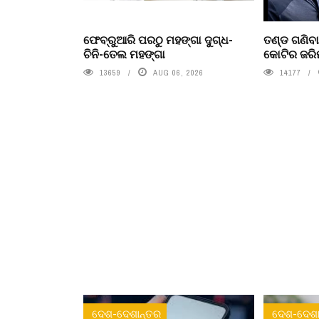
ଫେବ୍ରୁଆରି ପରଠୁ ମହଙ୍ଗା ଦୁଗ୍ଧ-
ତଣ୍ଡ ଗଣିବା
ଚିନି-ତେଲ ମହଙ୍ଗା
କୋଟିର ଜରି
13659
AUG 06, 2026
14177
ଦେଶ-ଦେଶାନ୍ତର
ଦେଶ-ଦେଶା