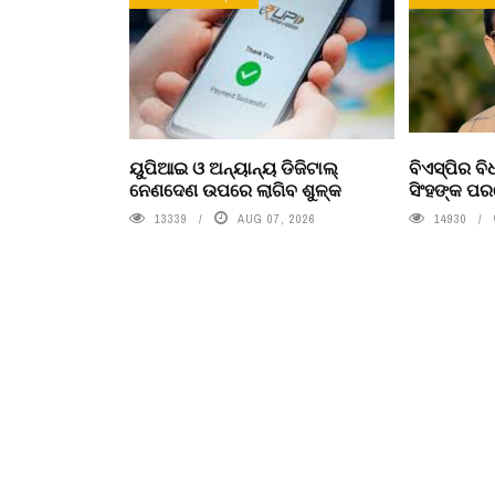
ୟୁପିଆଇ ଓ ଅନ୍ୟାନ୍ୟ ଡିଜିଟାଲ୍
ବିଏସ୍‌ପିର 
ନେଣଦେଣ ଉପରେ ଲାଗିବ ଶୁଳ୍କ
ସିଂହଙ୍କ ପ
13339
AUG 07, 2026
14930