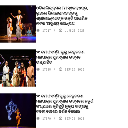
ଓଡ଼ିଶାଲିଙ୍କ୍ସର ୮ମ ସ୍ଵନକ୍ଷତ୍ର,
ଲୁହରେ ଭିଜାଇଲା ମହାପ୍ରଭୁ
ଶ୍ରୀଜଗନ୍ନାଥଙ୍କ ଭକ୍ତି ଆଧାରିତ
ନାଟକ ‘ଅଦୃଶ୍ୟ ଜଗନ୍ନାଥ‘
17017
JUN 25, 2025
୨୯ ତମ ଓଏମ୍‌ସି. ଗୁରୁ କେଳୁଚରଣ
ମହାପାତ୍ର ପୁରସ୍କାର ଉତ୍ସବ
ଉଦ୍‍ଯାପିତ
17628
SEP 10, 2023
୨୯ ତମ ଓଏମ୍‌ସି ଗୁରୁ କେଳୁଚରଣ
ମହାପାତ୍ର ପୁରସ୍କାର ଉତ୍ସବର ଚତୁର୍ଥ
ସଂଧ୍ୟାରେ କୁଚିପୁଡ଼ି ନୃତ୍ୟ ସାଙ୍ଗକୁ
ତବଲା ବାଦରେ ଦର୍ଶକ ବିଭୋର
17679
SEP 09, 2023