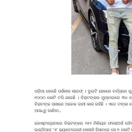
ପଡ଼ିଆ ହେଉଛି ପର୍ସନାଲ ଲାଇଫ୍ । ଦୁଇଟି ଯାକରେ ଚର୍ଚ୍ଚାରେ ରୁ
୧୦୦୦ କୋଟି ଟପି ଯାଇଛି । ବିରାଟଙ୍କର ମୁମ୍ବାଇରେ ୩୪ କୋଟି
ବିରାଟଙ୍କ ପାଖରେ ଅନେକ ଦାମୀ କାର ରହିଛି । ଏତେ ଟଙ୍କା
ଆସନ୍ତୁ ଜାଣିବା...
ଇନଷ୍ଟାଗ୍ରାମରେ ବିରାଟଙ୍କର ୨୫୨ ମିଲିୟନ ଫଲୋଅର୍ସ ରହିବ
ଇଣ୍ଡିଆର 'ଏ' କ୍ୟାଟେଗୋରୀ ଖେଳାଳି ହିସାବରେ ସେ ୭ କୋଟି ପା