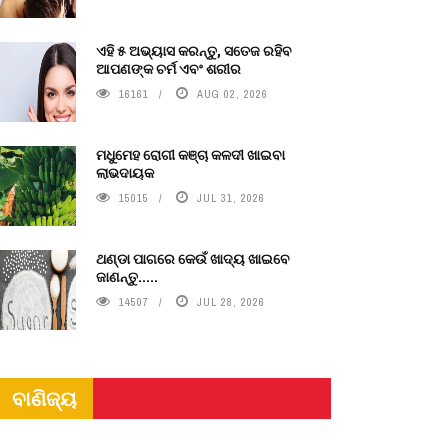
ଏହି ୫ ଅଭ୍ୟାସ କରନ୍ତୁ, ସତେଜ ରହିବ
ଆପଣଙ୍କ ଚର୍ମ ଏବଂ ଶରୀର
16161
AUG 02, 2026
ମଧୁମେହ ରୋଗୀ କଞ୍ଚା କଳଦୀ ଖାଇବା
ଲାଭଦାୟକ
15015
JUL 31, 2026
ଥଣ୍ଡା ପାଗରେ କେଉଁ ଖାଦ୍ୟ ଖାଇବେ
ଜାଣନ୍ତୁ.....
14507
JUL 28, 2026
ବାଣିଜ୍ୟ