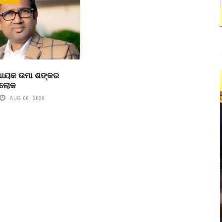
ବିଧାୟକ ଉମା ଶଙ୍କର
ରଲୋକ
AUG 06, 2026