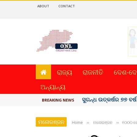
ABOUT
CONTACT
ରାଜ୍ୟ
ରାଜନୀତି
ଦେଶ-ଦେ
ଅନ୍ୟାନ୍ୟ
ୟୁପିଆଇ ଓ ଅନ୍ୟାନ୍ୟ ଡିଜି
BREAKING NEWS
ମନୋରଞ୍ଜନ
Home
››
ମନୋରଞ୍ଜନ
››
୧୦୦୦ କୋ