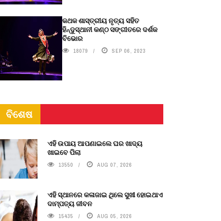
କଥକ ଶାସ୍ତ୍ରୀୟ ନୃତ୍ୟ ସହିତ
ହିନ୍ଦୁସ୍ଥାନୀ କଣ୍ଠ ସଙ୍ଗୀତରେ ଦର୍ଶକ
ବିଭୋର
18079
SEP 06, 2023
ବିଶେଷ
ଏହି ଉପାୟ ଆପଣାଇଲେ ଘର ଖାଦ୍ୟ
ଖାଇବେ ପିଲା
13550
AUG 07, 2026
ଏହି ସ୍ଥାନରେ କଳାଜାଇ ଥିଲେ ସୁଖୀ ହୋଇଥାଏ
ଦାମ୍ପତ୍ୟ ଜୀବନ
15435
AUG 05, 2026