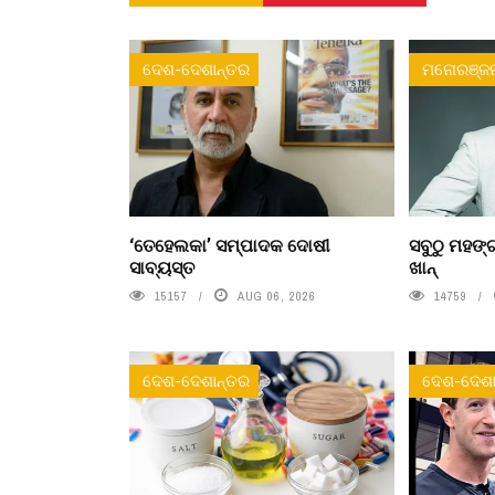
ଦେଶ-ଦେଶାନ୍ତର
ମନୋରଞ୍ଜ
‘ତେହେଲକା’ ସମ୍ପାଦକ ଦୋଷୀ
ସବୁଠୁ ମହଙ୍ଗ
ସାବ୍ୟସ୍ତ
ଖାନ୍
15157
AUG 06, 2026
14759
ଦେଶ-ଦେଶାନ୍ତର
ଦେଶ-ଦେଶା