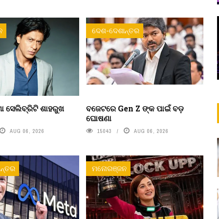
ନ
ଦେଶ-ଦେଶାନ୍ତର
ା ସେଲିବ୍ରିଟି ଶାହରୁଖ
ବଜେଟରେ Gen Z ଙ୍କ ପାଇଁ ବଡ଼
ଘୋଷଣା
AUG 06, 2026
15043
AUG 06, 2026
ନ୍ତର
ମନୋରଞ୍ଜନ