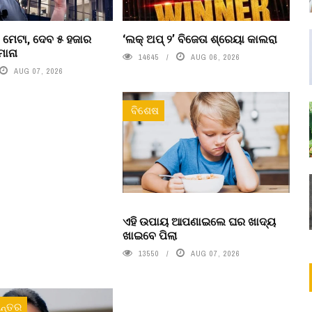
 ମେଟା, ଦେବ ୫ ହଜାର
‘ଲକ୍ ଅପ୍ ୨’ ବିଜେତା ଶ୍ରେୟା କାଲରା
ମାନା
14645
AUG 06, 2026
AUG 07, 2026
ବିଶେଷ
ଏହି ଉପାୟ ଆପଣାଇଲେ ଘର ଖାଦ୍ୟ
ଖାଇବେ ପିଲା
13550
AUG 07, 2026
ନ୍ତର