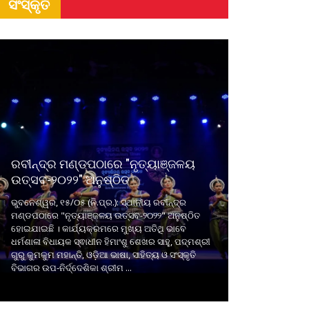
ସଂସ୍କୃତି
ରବୀନ୍ଦ୍ର ମଣ୍ଡପଠାରେ "ନୃତ୍ୟାଞ୍ଜଳୟ
ଉତ୍ସବ-୨୦୨୨" ଅନୁଷ୍ଠିତ
ଭୁବନେଶ୍ୱର, ୧୫/୦୫ (ନି.ପ୍ର.): ସ୍ଥାନୀୟ ରବୀନ୍ଦ୍ର
ମଣ୍ଡପଠାରେ "ନୃତ୍ୟାଞ୍ଜଳୟ ଉତ୍ସବ-୨୦୨୨" ଅନୁଷ୍ଠିତ
ହୋଇଯାଇଛି । କାର୍ଯ୍ୟକ୍ରମରେ ମୁଖ୍ୟ ଅତିଥି ଭାବେ
ଧର୍ମଶାଳା ବିଧାୟକ ସ୍ଵାଧୀନ ହିମାଂଶୁ ଶେଖର ସାହୁ, ପଦ୍ମଶ୍ରୀ
ଗୁରୁ କୁମକୁମ ମହାନ୍ତି, ଓଡ଼ିଆ ଭାଷା, ସାହିତ୍ୟ ଓ ସଂସ୍କୃତି
ବିଭାଗର ଉପ-ନିର୍ଦ୍ଦେଶିକା ଶ୍ରୀମ ...