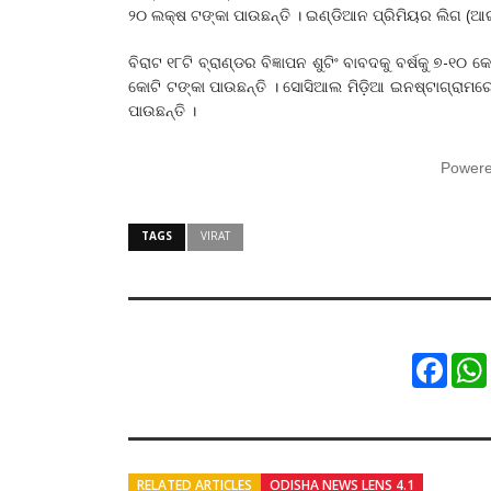
୨୦ ଲକ୍ଷ ଟଙ୍କା ପାଉଛନ୍ତି । ଇଣ୍ଡିଆନ ପ୍ରିମିୟର ଲିଗ (ଆଇପ
ବିରାଟ ୧୮ଟି ବ୍ରାଣ୍ଡର ବିଜ୍ଞାପନ ଶୁଟିଂ ବାବଦକୁ ବର୍ଷକୁ ୭-୧୦
କୋଟି ଟଙ୍କା ପାଉଛନ୍ତି । ସୋସିଆଲ ମିଡ଼ିଆ ଇନଷ୍ଟାଗ୍ରାମରେ
ପାଉଛନ୍ତି ।
Power
TAGS
VIRAT
Faceb
RELATED ARTICLES
ODISHA NEWS LENS 4.1