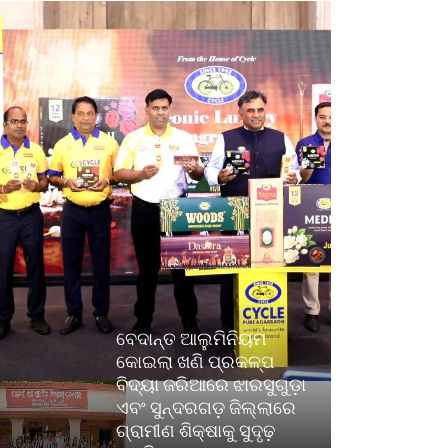
ବେଦାନ୍ତ ଆଲୁମିନିୟମ
କୋଇଲା ଖଣି ପ୍ରକଳ୍ପ
ବିଦ୍ୟା ଜରିଆରେ ଝାରସୁଗୁଡ଼ା
ଏବଂ ସୁନ୍ଦରଗଡ଼ ଜିଲ୍ଲାରେ
ଗ୍ରାମୀଣ ଶିକ୍ଷାକୁ ସୁଦୃଢ଼