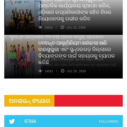
ଆଞ୍ଚଳିକ କାର୍ଯ୍ୟାଳୟ ସ୍ଥାପନ କରିବ,
ଓଡ଼ିଶାର ରପ୍ତାନିକାରୀଙ୍କ ସହିତ ନିଜର
ନିୟୋଜନତାକୁ ଗଭୀର କରିବ
14611
JUL 31, 2026
ସୁଗନ୍ଧ ଉତ୍କର୍ଷର ୭୭ ବର୍ଷ ପାଳନ କରୁଛି, ସାଇକଲ
ବେଦାନ୍ତ ଆଲୁମିନିୟମ କୋଇଲା ଖଣି
ପିୟୋର୍‌ ଅଗରବତୀ ଭୁବନେଶ୍ୱରରେ ପାର୍ବଣ କାଳୀନ
ଝାରସୁଗୁଡା ଏବଂ ସୁନ୍ଦରଗଡ଼ ଜିଲ୍ଲାରେ
ନବସୃଜନ ଉନ୍ମୋଚନ କଲା
ଦିବ୍ୟାଙ୍ଗଙ୍କ ପାଇଁ ସହାୟତାକୁ ବ୍ୟାପକ
ବାଉଁଶ ବିହୀନ କଠିନ ଧୂପ ଏବଂ ମେଦିନୀ ଜୁଡୱା କପ୍‌ ସାମ୍ବ୍ରାନି ପ୍ରଦର୍ଶିତ କରୁଛି; ନବସୃଜନ,
କରିଛି
ଦୀର୍ଘସ୍ଥାୟିତା ଏବଂ ଆଧ୍ୟାତ୍ମିକ ଅନୁଭୂତି ସହିତ ଓଡ଼ିଶା ପ୍ରତି ପ୍ରତିବଦ୍ଧତା ପୁନଃ ସୁଦୃଢୀକରଣ କରୁଛି
14261
JUL 29, 2026
ଅନଲାଇନ୍ ସଂଯୋଗ
67944
FOLLOWERS