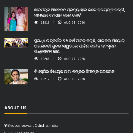
ଛାଡପତ୍ର ଆବେଦନ ପ୍ରତ୍ୟାହାର କଲେ ବିଜୟଙ୍କ ପତ୍ନୀ,
ମାମଲାର ସମାଧାନ କଲେ କୋର୍ଟ
13816
AUG 08, 2026
ସୁଗନ୍ଧ ଉତ୍କର୍ଷର ୭୭ ବର୍ଷ ପାଳନ କରୁଛି, ସାଇକଲ ପିୟୋର୍‌
ଅଗରବତୀ ଭୁବନେଶ୍ୱରରେ ପାର୍ବଣ କାଳୀନ ନବସୃଜନ
ଉନ୍ମୋଚନ କଲା
14266
AUG 07, 2026
ବିଏସ୍‌ପିର ବିଧାୟକ ଉମା ଶଙ୍କର ସିଂହଙ୍କ ପରଲୋକ
15217
AUG 06, 2026
ABOUT US
Bhubaneswar, Odisha, India