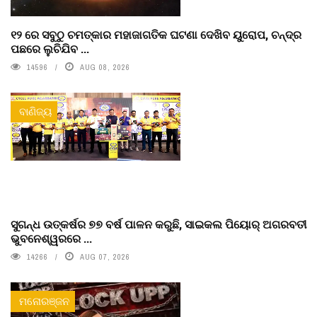
୧୨ ରେ ସବୁଠୁ ଚମତ୍କାର ମହାଜାଗତିକ ଘଟଣା ଦେଖିବ ୟୁରୋପ, ଚନ୍ଦ୍ର
ପଛରେ ଲୁଚିଯିବ ...
14596
AUG 08, 2026
ବାଣିଜ୍ୟ
ସୁଗନ୍ଧ ଉତ୍କର୍ଷର ୭୭ ବର୍ଷ ପାଳନ କରୁଛି, ସାଇକଲ ପିୟୋର୍‌ ଅଗରବତୀ
ଭୁବନେଶ୍ୱରରେ ...
14266
AUG 07, 2026
ମନୋରଞ୍ଜନ