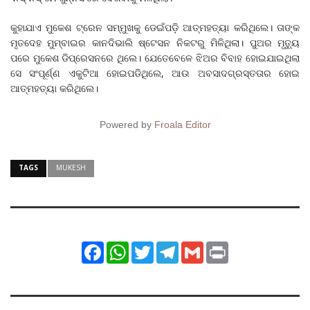
କୁହାଯାଏ ମୁକେଶ ଟ୍ରେନ ସମ୍ମୁଖକୁ ଡେଇଁପଡ଼ି ଆତ୍ମହତ୍ୟା କରିଥିଲେ। ତାଙ୍କ
ମୃତଦେହ ମୁମ୍ବାଇର କାନଦିଭାଲି ଷ୍ଟେସନ ନିକଟରୁ ମିଳିଥିଲା। ପୁଅର ମୃତ୍ୟୁ
ପରେ ମୁକେଶ ଡିପ୍ରେସନରେ ଥିଲେ। ଯେତେବେଳେ ଝିଅର ବିବାହ ହୋଇଯାଇଥିଲା
ସେ ସଂପୂର୍ଣ୍ଣ ଏକୁଟିଆ ହୋଇପଡିଥିଲେ, ଆଉ ଅବସାଦଗ୍ରସ୍ତତାର ହୋଇ
ଆତ୍ମହତ୍ୟା କରିଥିଲେ।
Powered by
Froala Editor
TAGS
MUKESH
Facebook
WhatsApp
Twitter
Telegram
Gmail
Print