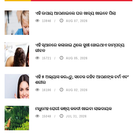
ଏହି ଉପାୟ ଆପଣାଇଲେ ଘର ଖାଦ୍ୟ ଖାଇବେ ପିଲା
13846
AUG 07, 2026
ଏହି ସ୍ଥାନରେ କଳାଜାଇ ଥିଲେ ସୁଖୀ ହୋଇଥାଏ ଦାମ୍ପତ୍ୟ
ଜୀବନ
15721
AUG 05, 2026
ଏହି ୫ ଅଭ୍ୟାସ କରନ୍ତୁ, ସତେଜ ରହିବ ଆପଣଙ୍କ ଚର୍ମ ଏବଂ
ଶରୀର
16196
AUG 02, 2026
ମଧୁମେହ ରୋଗୀ କଞ୍ଚା କଳଦୀ ଖାଇବା ଲାଭଦାୟକ
15049
JUL 31, 2026