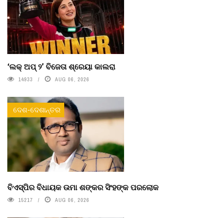
‘ଲକ୍ ଅପ୍ ୨’ ବିଜେତା ଶ୍ରେୟା କାଲରା
14933
AUG 06, 2026
ଦେଶ-ଦେଶାନ୍ତର
ବିଏସ୍‌ପିର ବିଧାୟକ ଉମା ଶଙ୍କର ସିଂହଙ୍କ ପରଲୋକ
15217
AUG 06, 2026