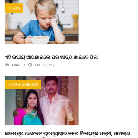
ବିଶେଷ
ଏହି ଉପାୟ ଆପଣାଇଲେ ଘର ଖାଦ୍ୟ ଖାଇବେ ପିଲା
13846
AUG 07, 2026
ଦେଶ-ଦେଶାନ୍ତର
ଛାଡପତ୍ର ଆବେଦନ ପ୍ରତ୍ୟାହାର କଲେ ବିଜୟଙ୍କ ପତ୍ନୀ, ମାମଲାର