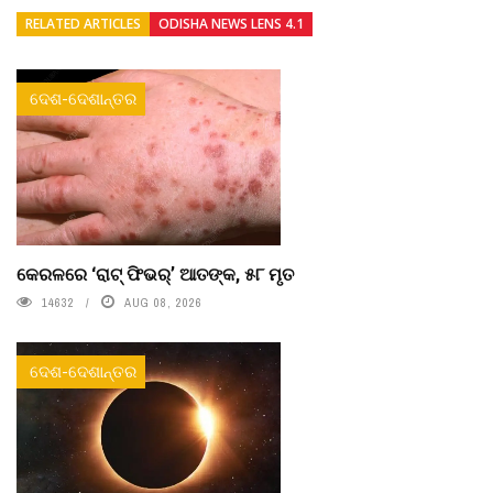
RELATED ARTICLES
ODISHA NEWS LENS 4.1
ଦେଶ-ଦେଶାନ୍ତର
କେରଳରେ ‘ରାଟ୍ ଫିଭର୍’ ଆତଙ୍କ, ୫୮ ମୃତ
14632
AUG 08, 2026
ଦେଶ-ଦେଶାନ୍ତର