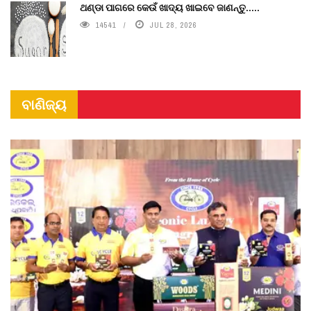
ଥଣ୍ଡା ପାଗରେ କେଉଁ ଖାଦ୍ୟ ଖାଇବେ ଜାଣନ୍ତୁ.....
14541
JUL 28, 2026
ବାଣିଜ୍ୟ