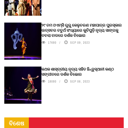
୨୯ ତମ ଓଏମ୍‌ସି ଗୁରୁ କେଳୁଚରଣ ମହାପାତ୍ର ପୁରସ୍କାର
ଉତ୍ସବର ଚତୁର୍ଥ ସଂଧ୍ୟାରେ କୁଚିପୁଡ଼ି ନୃତ୍ୟ ସାଙ୍ଗକୁ
ତବଲା ବାଦରେ ଦର୍ଶକ ବିଭୋର
17680
SEP 09, 2023
କଥକ ଶାସ୍ତ୍ରୀୟ ନୃତ୍ୟ ସହିତ ହିନ୍ଦୁସ୍ଥାନୀ କଣ୍ଠ
ସଙ୍ଗୀତରେ ଦର୍ଶକ ବିଭୋର
18080
SEP 06, 2023
ବିଶେଷ