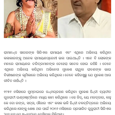
ରାମାନନ୍ଦ ସାଗରଙ୍କ ସିରିଏଲ ରାମାୟଣ ଏବଂ ଏଥିରେ ଅଭିନୟ କରିଥିବା
କଳାକାରଙ୍କୁ ଅନେକ ରାମାୟଣପ୍ରେମୀ ଭଲ ପାଇଥାନ୍ତି । ଏବେ ବି ଲୋକଙ୍କ
ମନରେ ରାମାୟଣର ଚରିତ୍ରମାନଙ୍କ ଚେହେରା ସତେଜ ହୋଇ ରହିଛି । ତେବେ
ଏଥିରେ ଅଭିନୟ କରିଥିବା ଅଭିନେତା ମୁକେଶ ରାୱଲ ରାବଣଙ୍କ ଭାଇ
ବିଭୀଷଣଙ୍କ ଭୂମିକାରେ ଅଭିନୟ କରିଥିଲେ। ତେବେ କହିରଖୁଛୁ ଯେ ମୁକେଶ ଆଉ
ଜୀବିତ ନାହାଁନ୍ତି ।
୧୯୫୧ ମସିହାରେ ମୁମ୍ବାଇରେ ଜନ୍ମଗ୍ରହଣ କରିଥିବା ମୁକେଶ ହିନ୍ଦୀ ବ୍ୟତୀତ
ଗୁଜରାଟୀ ଇଣ୍ଡଷ୍ଟ୍ରିରେ ମଧ୍ୟ କାମ କରିଥିଲେ । ସେ ଜିଦ୍, ୟେ ମଜଦ୍ଦାର, ଲହୁ
କେ ଦୋ ରଙ୍ଗ, ସତ୍ତା, ଔଜାର ଏବଂ କସକ ଭଳି ହିନ୍ଦୀ ଚଳଚ୍ଚିତ୍ରରେ ଅଭିନୟ
କରିଥିଲେ।ତାଙ୍କୁ ଶେଷ ଥର ପାଇଁ ୨୦୧୬ ମସିହାରେ ପ୍ରସାରିତ ଗୁଜୁରାଟୀ ସିରିଏଲ
'ନସ୍ ନସ୍ ମେ ଖୁନ୍ନସ'ରେ ଦେଖିବାକୁ ମିଳିଥିଲା।