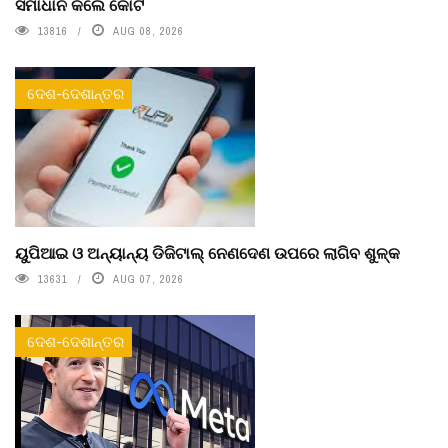
ସମାଧାନ କଲେ କୋର୍ଟ
13816
AUG 08, 2026
ଦେଶ-ଦେଶାନ୍ତର
ୟୁପିଆଇ ଓ ଅନ୍ୟାନ୍ୟ ଡିଜିଟାଲ୍ ନେଣଦେଣ ଉପରେ ଲାଗିବ ଶୁଳ୍କ
13631
AUG 07, 2026
ଦେଶ-ଦେଶାନ୍ତର