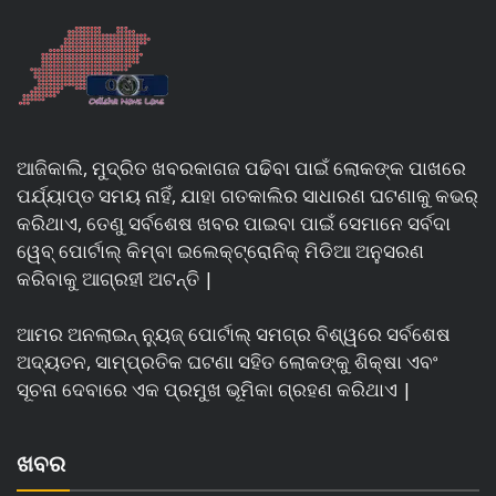
ଆଜିକାଲି, ମୁଦ୍ରିତ ଖବରକାଗଜ ପଢିବା ପାଇଁ ଲୋକଙ୍କ ପାଖରେ
ପର୍ଯ୍ୟାପ୍ତ ସମୟ ନାହିଁ, ଯାହା ଗତକାଲିର ସାଧାରଣ ଘଟଣାକୁ କଭର୍
କରିଥାଏ, ତେଣୁ ସର୍ବଶେଷ ଖବର ପାଇବା ପାଇଁ ସେମାନେ ସର୍ବଦା
ୱେବ୍ ପୋର୍ଟାଲ୍ କିମ୍ବା ଇଲେକ୍ଟ୍ରୋନିକ୍ ମିଡିଆ ଅନୁସରଣ
କରିବାକୁ ଆଗ୍ରହୀ ଅଟନ୍ତି |
ଆମର ଅନଲାଇନ୍ ନ୍ୟୁଜ୍ ପୋର୍ଟାଲ୍ ସମଗ୍ର ବିଶ୍ୱରେ ସର୍ବଶେଷ
ଅଦ୍ୟତନ, ସାମ୍ପ୍ରତିକ ଘଟଣା ସହିତ ଲୋକଙ୍କୁ ଶିକ୍ଷା ଏବଂ
ସୂଚନା ଦେବାରେ ଏକ ପ୍ରମୁଖ ଭୂମିକା ଗ୍ରହଣ କରିଥାଏ |
ଖବର