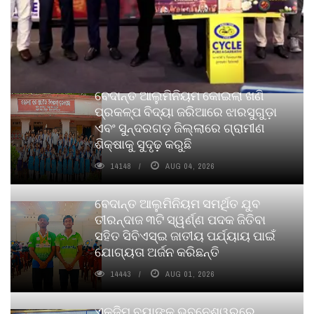
ବେଦାନ୍ତ ଆଲୁମିନିୟମ କୋଇଲା ଖଣି
ପ୍ରକଳ୍ପ ବିଦ୍ୟା ଜରିଆରେ ଝାରସୁଗୁଡ଼ା
ଏବଂ ସୁନ୍ଦରଗଡ଼ ଜିଲ୍ଲାରେ ଗ୍ରାମୀଣ
ଶିକ୍ଷାକୁ ସୁଦୃଢ଼ କରୁଛି
14148
AUG 04, 2026
ବେଦାନ୍ତ ଆଲୁମିନିୟମ ସମର୍ଥିତ ଯୁବ
ତୀରନ୍ଦାଜ ୩ଟି ସ୍ୱର୍ଣ୍ଣ ପଦକ ଜିତିବା
ସହିତ ସିବିଏସ୍ଇ ଜାତୀୟ ପର୍ଯ୍ୟାୟ ପାଇଁ
ଯୋଗ୍ୟତା ଅର୍ଜନ କରିଛନ୍ତି
14443
AUG 01, 2026
ଏକ୍ଜିମ ବ୍ୟାଙ୍କ ଭୁବନେଶ୍ୱରରେ