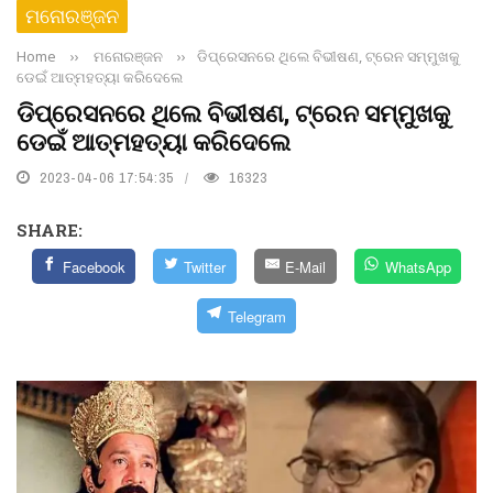
ମନୋରଞ୍ଜନ
Home
››
ମନୋରଞ୍ଜନ
››
ଡିପ୍ରେସନରେ ଥିଲେ ବିଭୀଷଣ, ଟ୍ରେନ ସମ୍ମୁଖକୁ
ଡେଇଁ ଆତ୍ମହତ୍ୟା କରିଦେଲେ
ଡିପ୍ରେସନରେ ଥିଲେ ବିଭୀଷଣ, ଟ୍ରେନ ସମ୍ମୁଖକୁ
ଡେଇଁ ଆତ୍ମହତ୍ୟା କରିଦେଲେ
2023-04-06 17:54:35
16323
SHARE:
Facebook
Twitter
E-Mail
WhatsApp
Telegram