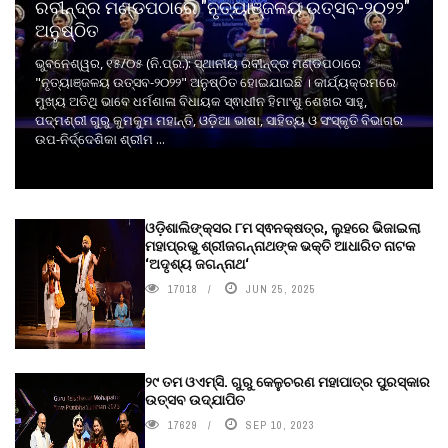
ରବୀନ୍ଦ୍ର ମଣ୍ଡପଠାରେ "ନୃତ୍ୟାଞ୍ଜଳୟ ଉତ୍ସବ-୨୦୨୨"
ଅନୁଷ୍ଠିତ
ଭୁବନେଶ୍ୱର, ୧୫/୦୫ (ନି.ପ୍ର.): ସ୍ଥାନୀୟ ରବୀନ୍ଦ୍ର ମଣ୍ଡପଠାରେ
"ନୃତ୍ୟାଞ୍ଜଳୟ ଉତ୍ସବ-୨୦୨୨" ଅନୁଷ୍ଠିତ ହୋଇଯାଇଛି । କାର୍ଯ୍ୟକ୍ରମରେ
ମୁଖ୍ୟ ଅତିଥି ଭାବେ ଧର୍ମଶାଳା ବିଧାୟକ ସ୍ଵାଧୀନ ହିମାଂଶୁ ଶେଖର ସାହୁ,
ପଦ୍ମଶ୍ରୀ ଗୁରୁ କୁମକୁମ ମହାନ୍ତି, ଓଡ଼ିଆ ଭାଷା, ସାହିତ୍ୟ ଓ ସଂସ୍କୃତି ବିଭାଗର
ଉପ-ନିର୍ଦ୍ଦେଶିକା ଶ୍ରୀମ ...
ଓଡ଼ିଶାଲିଙ୍କ୍ସର ୮ମ ସ୍ଵନକ୍ଷତ୍ର, ଲୁହରେ ଭିଜାଇଲା
ମହାପ୍ରଭୁ ଶ୍ରୀଜଗନ୍ନାଥଙ୍କ ଭକ୍ତି ଆଧାରିତ ନାଟକ
‘ଅଦୃଶ୍ୟ ଜଗନ୍ନାଥ‘
17018
JUN 25, 2025
୨୯ ତମ ଓଏମ୍‌ସି. ଗୁରୁ କେଳୁଚରଣ ମହାପାତ୍ର ପୁରସ୍କାର
ଉତ୍ସବ ଉଦ୍‍ଯାପିତ
17629
SEP 10, 2023