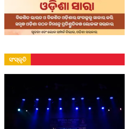
ସଂସ୍କୃତି