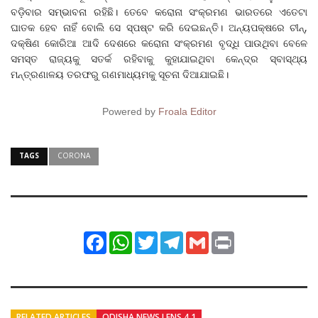
ବଡ଼ିବାର ସମ୍ଭାବନା ରହିଛି। ତେବେ କରୋନା ସଂକ୍ରମଣ ଭାରତରେ ଏତେଟା
ଘାତକ ହେବ ନାହିଁ ବୋଲି ସେ ସ୍ପଷ୍ଟ କରି ଦେଇଛନ୍ତି। ଅନ୍ୟପକ୍ଷରେ ଚୀନ୍‌,
ଦକ୍ଷିଣ କୋରିଆ ଆଦି ଦେଶରେ କରୋନା ସଂକ୍ରମଣ ବୃଦ୍ଧି ପାଉଥିବା ବେଳେ
ସମସ୍ତ ରାଜ୍ୟକୁ ସତର୍କ ରହିବାକୁ କୁହାଯାଇଥିବା କେନ୍ଦ୍ର ସ୍ବାସ୍ଥ୍ୟ
ମନ୍ତ୍ରଣାଳୟ ତରଫରୁ ଗଣମାଧ୍ୟମକୁ ସୂଚନା ଦିଆଯାଇଛି।
Powered by
Froala Editor
TAGS
CORONA
Facebook
WhatsApp
Twitter
Telegram
Gmail
Print
RELATED ARTICLES
ODISHA NEWS LENS 4.1