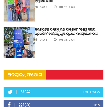
ବ୍ୟାପକ କରିଛି
14252
JUL 29, 2026
କ୍ରମ୍ପଟନ ପମ୍ପ୍‌ସ୍‌ ରଥ ଯାତ୍ରାରେ ‘ବିଶ୍ୱସନୀୟ
ପ୍ରଦର୍ଶନ’ ବାର୍ତ୍ତାକୁ ନୂଆ ରୂପରେ ଉପସ୍ଥାପନ କଲା
15051
JUL 28, 2026
ଅନଲାଇନ୍ ସଂଯୋଗ
67944
FOLLOWERS
227640
LIKES