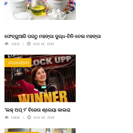
ଫେବ୍ରୁଆରି ପରଠୁ ମହଙ୍ଗା ଦୁଗ୍ଧ-ଚିନି-ତେଲ ମହଙ୍ଗା
13611
AUG 06, 2026
ମନୋରଞ୍ଜନ
‘ଲକ୍ ଅପ୍ ୨’ ବିଜେତା ଶ୍ରେୟା କାଲରା
14596
AUG 06, 2026