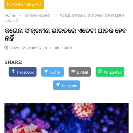
ଦେଶ-ଦେଶାନ୍ତର
Home
››
ଦେଶ-ଦେଶାନ୍ତର
››
କରୋନା ସଂକ୍ରମଣ ଭାରତରେ ଏତେଟା ଘାତକ
ହେବ ନାହିଁ
କରୋନା ସଂକ୍ରମଣ ଭାରତରେ ଏତେଟା ଘାତକ ହେବ
ନାହିଁ
2022-12-29 05:54:18
15973
SHARE:
Facebook
Twitter
E-Mail
WhatsApp
Telegram