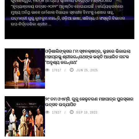
ଭୁବନେଶ୍ୱର, ୧୫/୦୫ (ନି.ପ୍ର.): ସ୍ଥାନୀୟ ରବୀନ୍ଦ୍ର ମଣ୍ଡପଠାରେ
"ନୃତ୍ୟାଞ୍ଜଳୟ ଉତ୍ସବ-୨୦୨୨" ଅନୁଷ୍ଠିତ ହୋଇଯାଇଛି । କାର୍ଯ୍ୟକ୍ରମରେ
ମୁଖ୍ୟ ଅତିଥି ଭାବେ ଧର୍ମଶାଳା ବିଧାୟକ ସ୍ଵାଧୀନ ହିମାଂଶୁ ଶେଖର ସାହୁ,
ପଦ୍ମଶ୍ରୀ ଗୁରୁ କୁମକୁମ ମହାନ୍ତି, ଓଡ଼ିଆ ଭାଷା, ସାହିତ୍ୟ ଓ ସଂସ୍କୃତି ବିଭାଗର
ଉପ-ନିର୍ଦ୍ଦେଶିକା ଶ୍ରୀମ ...
ଓଡ଼ିଶାଲିଙ୍କ୍ସର ୮ମ ସ୍ଵନକ୍ଷତ୍ର, ଲୁହରେ ଭିଜାଇଲା
ମହାପ୍ରଭୁ ଶ୍ରୀଜଗନ୍ନାଥଙ୍କ ଭକ୍ତି ଆଧାରିତ ନାଟକ
‘ଅଦୃଶ୍ୟ ଜଗନ୍ନାଥ‘
17017
JUN 25, 2025
୨୯ ତମ ଓଏମ୍‌ସି. ଗୁରୁ କେଳୁଚରଣ ମହାପାତ୍ର ପୁରସ୍କାର
ଉତ୍ସବ ଉଦ୍‍ଯାପିତ
17627
SEP 10, 2023