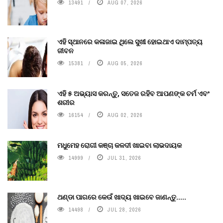
13491
AUG 07, 2026
ଏହି ସ୍ଥାନରେ କଳାଜାଇ ଥିଲେ ସୁଖୀ ହୋଇଥାଏ ଦାମ୍ପତ୍ୟ
ଜୀବନ
15381
AUG 05, 2026
ଏହି ୫ ଅଭ୍ୟାସ କରନ୍ତୁ, ସତେଜ ରହିବ ଆପଣଙ୍କ ଚର୍ମ ଏବଂ
ଶରୀର
16154
AUG 02, 2026
ମଧୁମେହ ରୋଗୀ କଞ୍ଚା କଳଦୀ ଖାଇବା ଲାଭଦାୟକ
14999
JUL 31, 2026
ଥଣ୍ଡା ପାଗରେ କେଉଁ ଖାଦ୍ୟ ଖାଇବେ ଜାଣନ୍ତୁ.....
14498
JUL 28, 2026