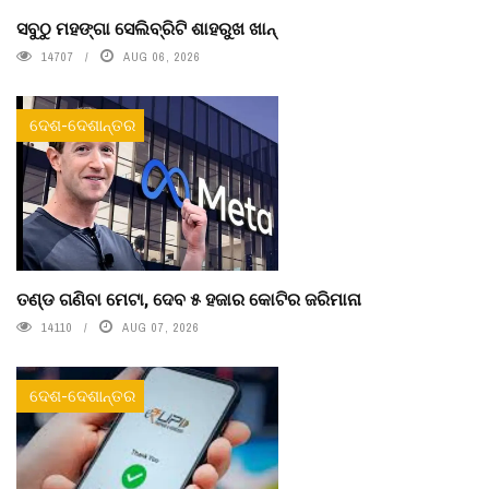
ସବୁଠୁ ମହଙ୍ଗା ସେଲିବ୍ରିଟି ଶାହରୁଖ ଖାନ୍
14707
AUG 06, 2026
ଦେଶ-ଦେଶାନ୍ତର
ତଣ୍ଡ ଗଣିବା ମେଟା, ଦେବ ୫ ହଜାର କୋଟିର ଜରିମାନା
14110
AUG 07, 2026
ଦେଶ-ଦେଶାନ୍ତର