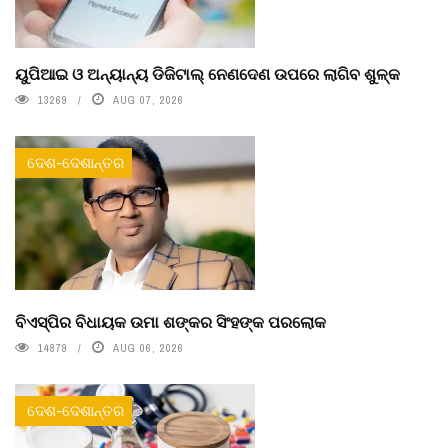
ୟୁପିଆଇ ଓ ଅନ୍ୟାନ୍ୟ ଡିଜିଟାଲ୍ ନେଣଦେଣ ଉପରେ ଲାଗିବ ଶୁଳ୍କ
13269
AUG 07, 2026
ଦେଶ-ଦେଶାନ୍ତର
ବିଏସ୍‌ପିର ବିଧାୟକ ଉମା ଶଙ୍କର ସିଂହଙ୍କ ପରଲୋକ
14879
AUG 06, 2026
ଦେଶ-ଦେଶାନ୍ତର