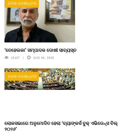
ଦେଶ-ଦେଶାନ୍ତର
‘ତେହେଲକା’ ସମ୍ପାଦକ ଦୋଷୀ ସାବ୍ୟସ୍ତ
15107
AUG 06, 2026
ଦେଶ-ଦେଶାନ୍ତର
ଲୋକସଭାରେ ଅନୁମୋଦିତ ହେଲା ‘ବ୍ୟାଙ୍କର୍ସ ବୁକ୍ ଏଭିଡେନ୍ସ ବିଲ୍
୨୦୨୬’