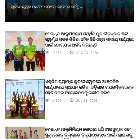
ଭୁବନେଶ୍ୱର ୦୪/୦୮/୨୦୨୬ : ଭାରତର ସର୍ବବୃ ...
ବେଦାନ୍ତ ଆଲୁମିନିୟମ ସମର୍ଥିତ ଯୁବ ତୀରନ୍ଦାଜ ୩ଟି
ସ୍ୱର୍ଣ୍ଣ ପଦକ ଜିତିବା ସହିତ ସିବିଏସ୍ଇ ଜାତୀୟ ପର୍ଯ୍ୟାୟ
ପାଇଁ ଯୋଗ୍ୟତା ଅର୍ଜନ କରିଛନ୍ତି
14437
AUG 01, 2026
ଏକ୍ଜିମ ବ୍ୟାଙ୍କ ଭୁବନେଶ୍ୱରରେ ଆଞ୍ଚଳିକ
କାର୍ଯ୍ୟାଳୟ ସ୍ଥାପନ କରିବ, ଓଡ଼ିଶାର ରପ୍ତାନିକାରୀଙ୍କ
ସହିତ ନିଜର ନିୟୋଜନତାକୁ ଗଭୀର କରିବ
14605
JUL 31, 2026
ବେଦାନ୍ତ ଆଲୁମିନିୟମ କୋଇଲା ଖଣି ଝାରସୁଗୁଡା ଏବଂ
ସୁନ୍ଦରଗଡ଼ ଜିଲ୍ଲାରେ ଦିବ୍ୟାଙ୍ଗଙ୍କ ପାଇଁ ସହାୟତାକୁ