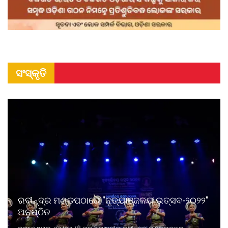
ସଂସ୍କୃତି
ରବୀନ୍ଦ୍ର ମଣ୍ଡପଠାରେ "ନୃତ୍ୟାଞ୍ଜଳୟ ଉତ୍ସବ-୨୦୨୨"
ଅନୁଷ୍ଠିତ