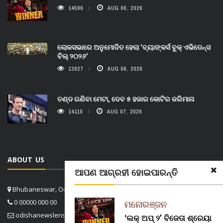
14596
AUG 06, 2026
ଲୋକସଭାରେ ଅନୁମୋଦିତ ହେଲା ‘ବ୍ୟାଙ୍କର୍ସ ବୁକ୍ ଏଭିଡେନ୍ସ
ବିଲ୍ ୨୦୨୬’
13627
AUG 06, 2026
ତଣ୍ଡ ଗଣିବା ମେଟା, ଦେବ ୫ ହଜାର କୋଟିର ଜରିମାନା
14110
AUG 07, 2026
ABOUT US
ଆପଣ ଆଗ୍ରହୀ ହୋଇପାରନ୍ତି
Bhubaneswar, Odisha, India
0 00000 000 00
ମନୋରଞ୍ଜନ
odishanewslens@gmail.com
‘ଲକ୍ ଅପ୍ ୨’ ବିଜେତା ଶ୍ରେୟା