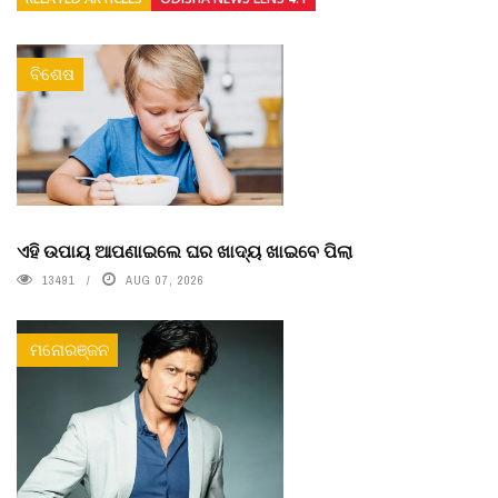
ବିଶେଷ
ଏହି ଉପାୟ ଆପଣାଇଲେ ଘର ଖାଦ୍ୟ ଖାଇବେ ପିଲା
13491
AUG 07, 2026
ମନୋରଞ୍ଜନ