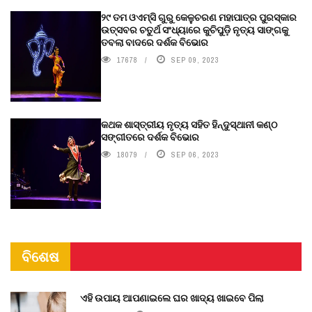
୨୯ ତମ ଓଏମ୍‌ସି ଗୁରୁ କେଳୁଚରଣ ମହାପାତ୍ର ପୁରସ୍କାର
ଉତ୍ସବର ଚତୁର୍ଥ ସଂଧ୍ୟାରେ କୁଚିପୁଡ଼ି ନୃତ୍ୟ ସାଙ୍ଗକୁ
ତବଲା ବାଦରେ ଦର୍ଶକ ବିଭୋର
17678
SEP 09, 2023
କଥକ ଶାସ୍ତ୍ରୀୟ ନୃତ୍ୟ ସହିତ ହିନ୍ଦୁସ୍ଥାନୀ କଣ୍ଠ
ସଙ୍ଗୀତରେ ଦର୍ଶକ ବିଭୋର
18079
SEP 06, 2023
ବିଶେଷ
ଏହି ଉପାୟ ଆପଣାଇଲେ ଘର ଖାଦ୍ୟ ଖାଇବେ ପିଲା