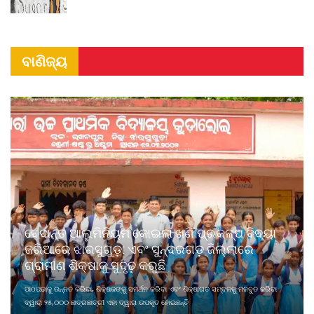
ବାଣିଜ୍ୟ
ବେଦାନ୍ତ ଆଲୁମିନିୟମ କୋଇଲା ଖଣି ପ୍ରକଳ୍ପ ବିଦ୍ୟା
ଜରିଆରେ ଝାରସୁଗୁଡ଼ା ଏବଂ ସୁନ୍ଦରଗଡ଼ ଜିଲ୍ଲାରେ
ଗ୍ରାମୀଣ ଶିକ୍ଷାକୁ ସୁଦୃଢ଼ କରୁଛି
ପାଠପଢାକୁ ଉନ୍ନତ କରିବା, ଶିକ୍ଷକଙ୍କୁ ସମର୍ଥନ କରିବା ଏବଂ ଶିକ୍ଷାଗତ ସମ୍ବଳକୁ ମଜବୁତ କରିବା
ଦ୍ୱାରା ୨୫,୦୦୦ ଛାତ୍ରଛାତ୍ରୀ ଏହା ଦ୍ୱାରା ଉପକୃତ ହୋଇଛନ୍ତି