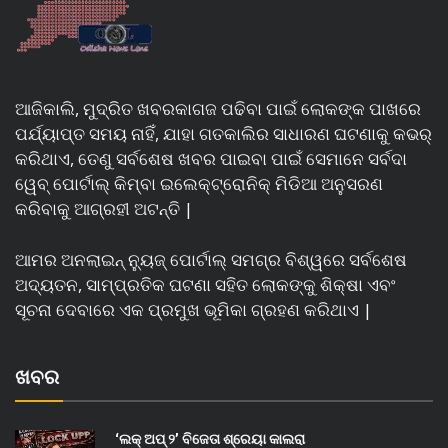
ଆଜିକାଲି, ମୁଦ୍ରିତ ଖବରକାଗଜ ପଢିବା ପାଇଁ ଲୋକଙ୍କ ପାଖରେ
ପର୍ଯ୍ୟାପ୍ତ ସମୟ ନାହିଁ, ଯାହା ଗତକାଲିର ସାଧାରଣ ଘଟଣାକୁ କଭର୍
କରିଥାଏ, ତେଣୁ ସର୍ବଶେଷ ଖବର ପାଇବା ପାଇଁ ସେମାନେ ସର୍ବଦା
ୱେବ୍ ପୋର୍ଟାଲ୍ କିମ୍ବା ଇଲେକ୍ଟ୍ରୋନିକ୍ ମିଡିଆ ଅନୁସରଣ
କରିବାକୁ ଆଗ୍ରହୀ ଅଟନ୍ତି |
ଆମର ଅନଲାଇନ୍ ନ୍ୟୁଜ୍ ପୋର୍ଟାଲ୍ ସମଗ୍ର ବିଶ୍ୱରେ ସର୍ବଶେଷ
ଅଦ୍ୟତନ, ସାମ୍ପ୍ରତିକ ଘଟଣା ସହିତ ଲୋକଙ୍କୁ ଶିକ୍ଷା ଏବଂ
ସୂଚନା ଦେବାରେ ଏକ ପ୍ରମୁଖ ଭୂମିକା ଗ୍ରହଣ କରିଥାଏ |
ଖବର
‘ଲକ୍ ଅପ୍ ୨’ ବିଜେତା ଶ୍ରେୟା କାଲରା