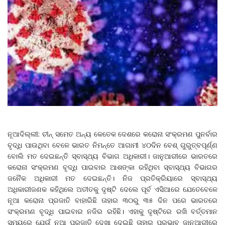
ନୂଆଦିଲ୍ଲୀ: ଚୀନ୍‌ ସମେତ ଅନ୍ୟ କେତେକ ଦେଶରେ କରୋନା ସଂକ୍ରମଣ ପୁନର୍ବାର
ବୃଦ୍ଧି ପାଉଥିବା ବେଳେ ଭାରତ ନିମନ୍ତେ ଆଗାମୀ ୪୦ଦିନ ବେଶ୍ ଗୁରୁତ୍ବପୂର୍ଣ୍ଣ
ବୋଲି ମତ ଦେଇଛନ୍ତି ସ୍ବାସ୍ଥ୍ୟ ବିଭାଗ ଅଧିକାରୀ। ଜାନୁଆରୀରେ ଭାରତରେ
କରୋନା ସଂକ୍ରମଣ ବୃଦ୍ଧି ପାଇବାର ଆଶଙ୍କା ରହିଥିବା ସ୍ବାସ୍ଥ୍ୟ ବିଭାଗର
ଜନୈକ ଅଧିକାରୀ ମତ ଦେଇଛନ୍ତି। ନିଜ ପ୍ରତିକ୍ରିୟାରେ ସ୍ବାସ୍ଥ୍ୟ
ଅଧିକାରୀଜଣକ କହିଥିଲେ ଅତୀତକୁ ଦୃଷ୍ଟି ଦେଲେ ପୂର୍ବ ଏସିଆରେ ଯେତେବେଳେ
ନୂଆ କରୋନା ପ୍ରଜାତି ବାହାରିଛି ତାହାର ୩୦ରୁ ୩୫ ଦିନ ପରେ ଭାରତରେ
ସଂକ୍ରମଣ ବୃଦ୍ଧି ପାଇବାର ନଜିର ରହିଛି। ଏହାକୁ ଦୃଷ୍ଟିରେ ରଖି ବର୍ତ୍ତମାନ
ସମୟରେ ଯେଉଁ ନୂଆ ପ୍ରଜାତି ଦେଖା ଦେଇଛି ତାହାର ପ୍ରଭାବ ଜାନୁଆରୀରେ