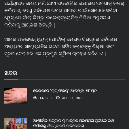
ପର୍ଯ୍ୟାପ୍ତ ସମୟ ନାହିଁ, ଯାହା ଗତକାଲିର ସାଧାରଣ ଘଟଣାକୁ କଭର୍
କରିଥାଏ, ତେଣୁ ସର୍ବଶେଷ ଖବର ପାଇବା ପାଇଁ ସେମାନେ ସର୍ବଦା
ୱେବ୍ ପୋର୍ଟାଲ୍ କିମ୍ବା ଇଲେକ୍ଟ୍ରୋନିକ୍ ମିଡିଆ ଅନୁସରଣ
କରିବାକୁ ଆଗ୍ରହୀ ଅଟନ୍ତି |
ଆମର ଅନଲାଇନ୍ ନ୍ୟୁଜ୍ ପୋର୍ଟାଲ୍ ସମଗ୍ର ବିଶ୍ୱରେ ସର୍ବଶେଷ
ଅଦ୍ୟତନ, ସାମ୍ପ୍ରତିକ ଘଟଣା ସହିତ ଲୋକଙ୍କୁ ଶିକ୍ଷା ଏବଂ
ସୂଚନା ଦେବାରେ ଏକ ପ୍ରମୁଖ ଭୂମିକା ଗ୍ରହଣ କରିଥାଏ |
ଖବର
କେରଳରେ ‘ରାଟ୍ ଫିଭର୍’ ଆତଙ୍କ, ୫୮ ମୃତ
14765
AUG 08, 2026
ଆଶୀର୍ବାଦ ଅଟ୍ଟାର ଗୁଣାତ୍ମକ ପରମ୍ପରା ପୁରୀରେ ରଥ
ନିର୍ମାଣକୁ ଜୀବନ୍ତ କରି ଗଢିତୋଳିଲା