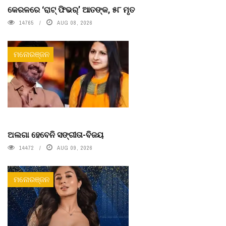
କେରଳରେ ‘ରାଟ୍ ଫିଭର୍’ ଆତଙ୍କ, ୫୮ ମୃତ
14765
AUG 08, 2026
ମନୋରଞ୍ଜନ
ଅଲଗା ହେବେନି ସଙ୍ଗୀତା-ବିଜୟ
14472
AUG 09, 2026
ମନୋରଞ୍ଜନ