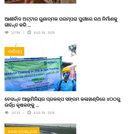
ଆଶୀର୍ବାଦ ଅଟ୍ଟାର ଗୁଣାତ୍ମକ ପରମ୍ପରା ପୁରୀରେ ରଥ ନିର୍ମାଣକୁ
ଜୀବନ୍ତ କରି ...
13788
AUG 09, 2026
ବାଣିଜ୍ୟ
ବେଦାନ୍ତ ଆଲୁମିନିୟର ପ୍ରକଳ୍ପ ସଙ୍ଗମ କଳାହାଣ୍ଡିରେ ୪୦୦ରୁ
ଉର୍ଦ୍ଧ କୃଷକଙ୍କୁ ...
14713
AUG 09, 2026
ଦେଶ-ଦେଶାନ୍ତର