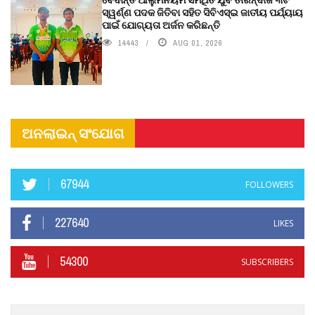
ସ୍ୱର୍ଣ୍ଣ ପଦକ ଜିତିବା ସହିତ ସିବିଏସ୍ଇ ଜାତୀୟ ପର୍ଯ୍ୟାୟ
ପାଇଁ ଯୋଗ୍ୟତା ଅର୍ଜନ କରିଛନ୍ତି
14443
AUG 01, 2026
ଅନଲାଇନ୍ ସଂଯୋଗ
67944
FOLLOWERS
227640
LIKES
54300
SUBSCRIBERS