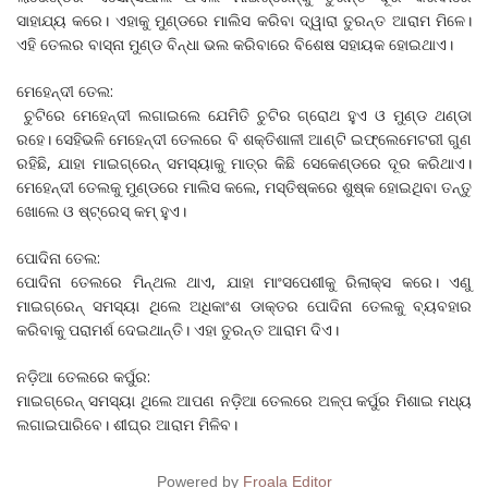
ସାହାଯ୍ୟ କରେ। ଏହାକୁ ମୁଣ୍ଡରେ ମାଲିସ କରିବା ଦ୍ୱାରା ତୁରନ୍ତ ଆରାମ ମିଳେ।
ଏହି ତେଲର ବାସ୍ନା ମୁଣ୍ଡ ବିନ୍ଧା ଭଲ କରିବାରେ ବିଶେଷ ସହାୟକ ହୋଇଥାଏ।
ମେହେନ୍ଦୀ ତେଲ:
ଚୁଟିରେ ମେହେନ୍ଦୀ ଲଗାଇଲେ ଯେମିତି ଚୁଟିର ଗ୍ରୋଥ ହୁଏ ଓ ମୁଣ୍ଡ ଥଣ୍ଡା
ରହେ। ସେହିଭଳି ମେହେନ୍ଦୀ ତେଲରେ ବି ଶକ୍ତିଶାଳୀ ଆଣ୍ଟି ଇଫ୍ଲେମେଟରୀ ଗୁଣ
ରହିଛି, ଯାହା ମାଇଗ୍ରେନ୍‌ ସମସ୍ୟାକୁ ମାତ୍ର କିଛି ସେକେଣ୍ଡରେ ଦୂର କରିଥାଏ।
ମେହେନ୍ଦୀ ତେଲକୁ ମୁଣ୍ଡରେ ମାଲିସ କଲେ, ମସ୍ତିଷ୍କରେ ଶୁଷ୍କ ହୋଇଥିବା ତନ୍ତୁ
ଖୋଲେ ଓ ଷ୍ଟ୍ରେସ୍‌ କମ୍‌ ହୁଏ।
ପୋଦିନା ତେଲ:
ପୋଦିନା ତେଲରେ ମିନ୍ଥଲ ଥାଏ, ଯାହା ମାଂସପେଶୀକୁ ରିଲାକ୍ସ କରେ। ଏଣୁ
ମାଇଗ୍ରେନ୍‌ ସମସ୍ୟା ଥିଲେ ଅଧିକାଂଶ ଡାକ୍ତର ପୋଦିନା ତେଲକୁ ବ୍ୟବହାର
କରିବାକୁ ପରାମର୍ଶ ଦେଇଥାନ୍ତି। ଏହା ତୁରନ୍ତ ଆରାମ ଦିଏ।
ନଡ଼ିଆ ତେଲରେ କର୍ପୁର:
ମାଇଗ୍ରେନ୍‌ ସମସ୍ୟା ଥିଲେ ଆପଣ ନଡ଼ିଆ ତେଲରେ ଅଳ୍ପ କର୍ପୁର ମିଶାଇ ମଧ୍ୟ
ଲଗାଇପାରିବେ। ଶୀଘ୍ର ଆରାମ ମିଳିବ।
Powered by
Froala Editor