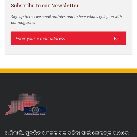
Subscribe to our Newsletter
Sign up to receive email updates and to hear what's going on with
our magazine!
ଆଜିକାଲି, ମୁଦ୍ରିତ ଖବରକାଗଜ ପଢିବା ପାଇଁ ଲୋକଙ୍କ ପାଖରେ