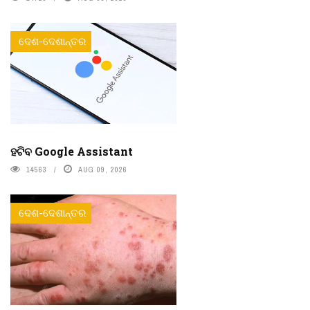
ଦେଶ-ଦେଶାନ୍ତର
ହଟିବ Google Assistant
14563
AUG 09, 2026
ଦେଶ-ଦେଶାନ୍ତର