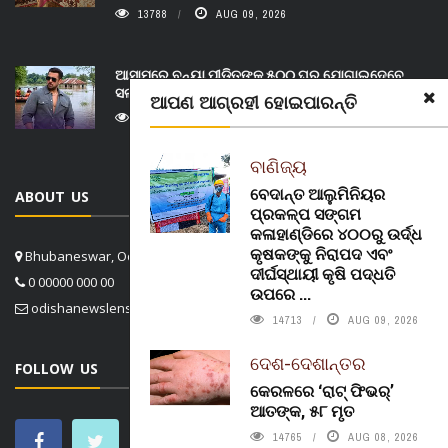
13788
AUG 09, 2026
ଆସାମରେ ବନ୍ୟା ପୀଡ଼ିତଙ୍କୁ ୫୦୦ ଘର ଯୋଗାଇଦେବେ
ସଲମାନ
ଆପଣ ଆଗ୍ରହୀ ହୋଇପାରନ୍ତି
14452
AUG 09, 2026
ବାଣିଜ୍ୟ
ବେଦାନ୍ତ ଆଲୁମିନିୟର
ABOUT US
ପ୍ରକଳ୍ପ ସଙ୍ଗମ
କଳାହାଣ୍ଡିରେ ୪୦୦ରୁ ଉର୍ଦ୍ଧ
କୃଷକଙ୍କୁ ନିରାପଦ ଏବଂ
Bhubaneswar, Odisha, India
ଦୀର୍ଘସ୍ଥାୟୀ କୃଷି ପଦ୍ଧତି
0 00000 000 00
ଉପରେ ...
odishanewslens@gmail.com
14713
AUG 09, 2026
ଦେଶ-ଦେଶାନ୍ତର
FOLLOW US
କେରଳରେ ‘ରାଟ୍ ଫିଭର୍’
ଆତଙ୍କ, ୫୮ ମୃତ
14765
AUG 08, 2026