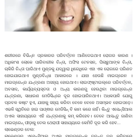
ଶରୀରରେ ବିଭିନ୍ନ ପ୍ରକାରର ପରିବର୍ତ୍ତନ ଆଣିଦେଇଥାଏ ରୋଗର କାରଣ ।
ଅଧିକାଂଶ ଲୋକେ ପାରିବାରୀକ ଚିନ୍ତା, ଅଫିସ ଟେନସନ, ପିଲାଛୁଆଙ୍କ ଚିନ୍ତା,
ଚାକିରି ଚିନ୍ତା ଘାରିଥାଏ ମୁଣ୍ଡକୁ ଯଦ୍ୱାରା ଧିରେଧିରେ ଏହା ଏକ ରୋଗରେ ପରିଣତ
ହୋଇଯାଇଥାଏ ମୁଣ୍ଡବିନ୍ଧା ଆକାରରେ । ଯାହା ହେଉଛି ମାଇଗ୍ରେନ ।
ମାଇଗ୍ରେନ୍‌ର ଯନ୍ତ୍ରଣା ଅସହ୍ୟ ହୋଇଥାଏ। ଲାଇଫ୍‌ଷ୍ଟାଇଲ୍‌ରେ ପରିବର୍ତ୍ତନ,
ଅବସାଦ, କାର୍ଯ୍ୟବ୍ୟସ୍ତତା ଓ ଅନ୍ୟ କାରଣରୁ ହେଉଥିବା ମାଇଗ୍ରେନ୍‌ର
ଯନ୍ତ୍ରଣା, ସାଧାରଣ ମେଡିସିନ୍‌ରେ ଦୂର ହୋଇପାରିନଥାଏ। ଅଧକପାଳି ଯୋଗୁ
ପ୍ରବଳ କଷ୍ଟ ହୁଏ, ଯାହାକୁ ସହ୍ୟ କରିବା ବେଳେ ବେଳେ ଅସମ୍ଭବ ହୋଇପଡ଼େ।
ଏଭଳି ସ୍ଥିତିରେ ହାଇ ପାଓ୍ଵାର ମେଡିସିନ୍‌ ବି କାମ କରେ ନାହିଁ। କିନ୍ତୁ ଏସେନ୍ସିଆଲ
ଅଏଲ ସାହାଯ୍ୟରେ ଏହି ଯନ୍ତ୍ରଣାକୁ କମ୍‌ କରିହେବ। ତେବେ ଆସନ୍ତୁ ଜାଣିବା
ମାଇଗ୍ରେନ୍‌ ପୀଡ଼ାକୁ ତେଲ ଥେରାପୀ ସାହାଯ୍ୟରେ କେମିତି ଦୂର କରି ହେବ…
ଲାଭେଣ୍ଡର ତେଲ:
ଲାଭେଣ୍ଡର ଏସେନ୍ସିଆଲ ଅଏଲ ମାଇଗ୍ରେନ୍‌କୁ ତୁରନ୍ତ ଦୂର କରିବାରେ