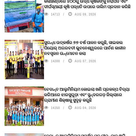
କଳାହାଣ୍ଡିରେ ୪୦୦ରୁ ଉର୍ଦ୍ଧ କୃଷକଙ୍କୁ ନିରାପଦ ଏବଂ
ଦୀର୍ଘସ୍ଥାୟୀ କୃଷି ପଦ୍ଧତି ଉପରେ ତାଲିମ ପ୍ରଦାନ କରିଛି
14713
AUG 09, 2026
ସୁଗନ୍ଧ ଉତ୍କର୍ଷର ୭୭ ବର୍ଷ ପାଳନ କରୁଛି, ସାଇକଲ
ପିୟୋର୍‌ ଅଗରବତୀ ଭୁବନେଶ୍ୱରରେ ପାର୍ବଣ କାଳୀନ
ନବସୃଜନ ଉନ୍ମୋଚନ କଲା
14388
AUG 07, 2026
ବେଦାନ୍ତ ଆଲୁମିନିୟମ କୋଇଲା ଖଣି ପ୍ରକଳ୍ପ ବିଦ୍ୟା
ଜରିଆରେ ଝାରସୁଗୁଡ଼ା ଏବଂ ସୁନ୍ଦରଗଡ଼ ଜିଲ୍ଲାରେ
ଗ୍ରାମୀଣ ଶିକ୍ଷାକୁ ସୁଦୃଢ଼ କରୁଛି
14150
AUG 04, 2026
ବେଦାନ୍ତ ଆଲୁମିନିୟମ ସମର୍ଥିତ ଯୁବ ତୀରନ୍ଦାଜ ୩ଟି