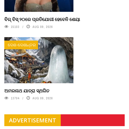
ବିଗ୍ ବିସ୍ ୨୦ରେ ପ୍ରତିଯୋଗୀ ହେବେନି ଶେୟା
15103
AUG 09, 2026
ଦେଶ-ଦେଶାନ୍ତର
ଅମରନାଥ ଯାତ୍ରା ସ୍ଥଗିତ
13704
AUG 09, 2026
ADVERTISEMENT