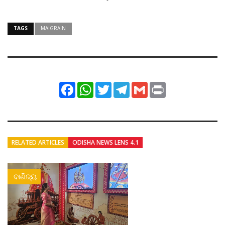
TAGS
MAIGRAIN
Facebook
WhatsApp
Twitter
Telegram
Gmail
Print
RELATED ARTICLES
ODISHA NEWS LENS 4.1
ବାଣିଜ୍ୟ