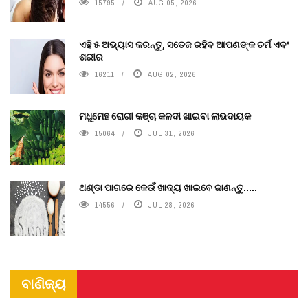
15795
AUG 05, 2026
ଏହି ୫ ଅଭ୍ୟାସ କରନ୍ତୁ, ସତେଜ ରହିବ ଆପଣଙ୍କ ଚର୍ମ ଏବଂ
ଶରୀର
16211
AUG 02, 2026
ମଧୁମେହ ରୋଗୀ କଞ୍ଚା କଳଦୀ ଖାଇବା ଲାଭଦାୟକ
15064
JUL 31, 2026
ଥଣ୍ଡା ପାଗରେ କେଉଁ ଖାଦ୍ୟ ଖାଇବେ ଜାଣନ୍ତୁ.....
14556
JUL 28, 2026
ବାଣିଜ୍ୟ