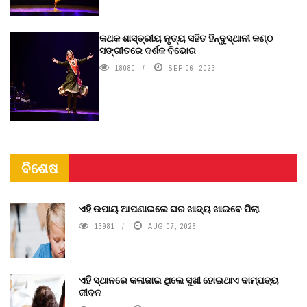
କଥକ ଶାସ୍ତ୍ରୀୟ ନୃତ୍ୟ ସହିତ ହିନ୍ଦୁସ୍ଥାନୀ କଣ୍ଠ
ସଙ୍ଗୀତରେ ଦର୍ଶକ ବିଭୋର
18080
SEP 06, 2023
ବିଶେଷ
ଏହି ଉପାୟ ଆପଣାଇଲେ ଘର ଖାଦ୍ୟ ଖାଇବେ ପିଲା
13981
AUG 07, 2026
ଏହି ସ୍ଥାନରେ କଳାଜାଇ ଥିଲେ ସୁଖୀ ହୋଇଥାଏ ଦାମ୍ପତ୍ୟ
ଜୀବନ