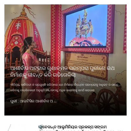
ଆଶୀର୍ବାଦ ଅଟ୍ଟାର ଗୁଣାତ୍ମକ ପରମ୍ପରା ପୁରୀରେ ରଥ
ନିର୍ମାଣକୁ ଜୀବନ୍ତ କରି ଗଢିତୋଳିଲା
ଐତିହ୍ୟ, କାରିଗରୀ ଓ ପ୍ରଯୁକ୍ତି ଜରିଆରେ ଋଥ ନିର୍ମାଣର ଚିରନ୍ତନ ପରମ୍ପରାକୁ ଅନୁଭବ ଓ ପାଳନ
କରିବାକୁ ତଲ୍ଲିନକାରୀ ଅନୁଭୂତି ୧୩,୭୫୦ରୁ ଅଧିକ ଭକ୍ତଙ୍କୁ ସମର୍ଥ କରାଇଲା
ପୁରୀ : ଆଇଟିସିର ଆଶୀର୍ବାଦ ଅ ...
ବେଦାନ୍ତ ଆଲୁମିନିୟର ପ୍ରକଳ୍ପ ସଙ୍ଗମ