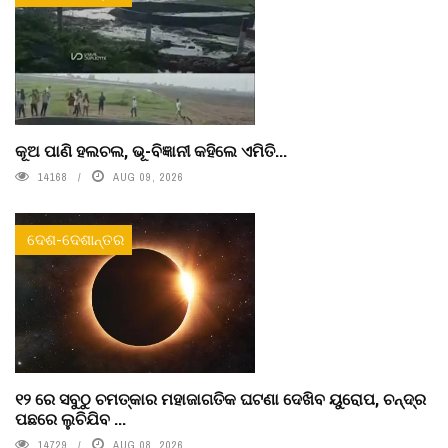
କୂଅ ପାଣି ହଲଚଲ, ଭୂ-ବିଜ୍ଞାନୀ କହିଲେ ଏମିତି...
14168
AUG 09, 2026
ଦେଶ-ଦେଶାନ୍ତର
୧୨ ରେ ସବୁଠୁ ଚମତ୍କାର ମହାଜାଗତିକ ଘଟଣା ଦେଖିବ ୟୁରୋପ, ଚନ୍ଦ୍ର
ପଛରେ ଲୁଚିଯିବ ...
14729
AUG 08, 2026