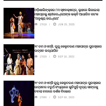
ଓଡ଼ିଶାଲିଙ୍କ୍ସର ୮ମ ସ୍ଵନକ୍ଷତ୍ର, ଲୁହରେ ଭିଜାଇଲା
ମହାପ୍ରଭୁ ଶ୍ରୀଜଗନ୍ନାଥଙ୍କ ଭକ୍ତି ଆଧାରିତ ନାଟକ
‘ଅଦୃଶ୍ୟ ଜଗନ୍ନାଥ‘
17019
JUN 25, 2025
୨୯ ତମ ଓଏମ୍‌ସି. ଗୁରୁ କେଳୁଚରଣ ମହାପାତ୍ର ପୁରସ୍କାର
ଉତ୍ସବ ଉଦ୍‍ଯାପିତ
17629
SEP 10, 2023
୨୯ ତମ ଓଏମ୍‌ସି ଗୁରୁ କେଳୁଚରଣ ମହାପାତ୍ର ପୁରସ୍କାର
ଉତ୍ସବର ଚତୁର୍ଥ ସଂଧ୍ୟାରେ କୁଚିପୁଡ଼ି ନୃତ୍ୟ ସାଙ୍ଗକୁ
ତବଲା ବାଦରେ ଦର୍ଶକ ବିଭୋର
17680
SEP 09, 2023