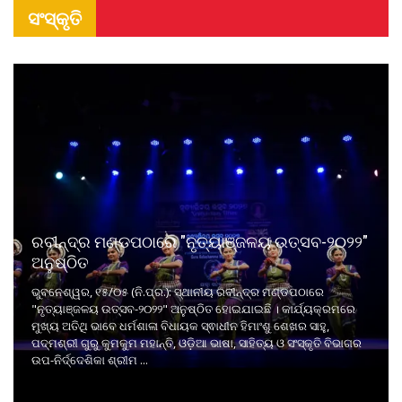
ସଂସ୍କୃତି
ରବୀନ୍ଦ୍ର ମଣ୍ଡପଠାରେ "ନୃତ୍ୟାଞ୍ଜଳୟ ଉତ୍ସବ-୨୦୨୨"
ଅନୁଷ୍ଠିତ
ଭୁବନେଶ୍ୱର, ୧୫/୦୫ (ନି.ପ୍ର.): ସ୍ଥାନୀୟ ରବୀନ୍ଦ୍ର ମଣ୍ଡପଠାରେ
"ନୃତ୍ୟାଞ୍ଜଳୟ ଉତ୍ସବ-୨୦୨୨" ଅନୁଷ୍ଠିତ ହୋଇଯାଇଛି । କାର୍ଯ୍ୟକ୍ରମରେ
ମୁଖ୍ୟ ଅତିଥି ଭାବେ ଧର୍ମଶାଳା ବିଧାୟକ ସ୍ଵାଧୀନ ହିମାଂଶୁ ଶେଖର ସାହୁ,
ପଦ୍ମଶ୍ରୀ ଗୁରୁ କୁମକୁମ ମହାନ୍ତି, ଓଡ଼ିଆ ଭାଷା, ସାହିତ୍ୟ ଓ ସଂସ୍କୃତି ବିଭାଗର
ଉପ-ନିର୍ଦ୍ଦେଶିକା ଶ୍ରୀମ ...