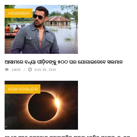
ମନୋରଞ୍ଜନ
ଆସାମରେ ବନ୍ୟା ପୀଡ଼ିତଙ୍କୁ ୫୦୦ ଘର ଯୋଗାଇଦେବେ ସଲମାନ
14638
AUG 09, 2026
ଦେଶ-ଦେଶାନ୍ତର