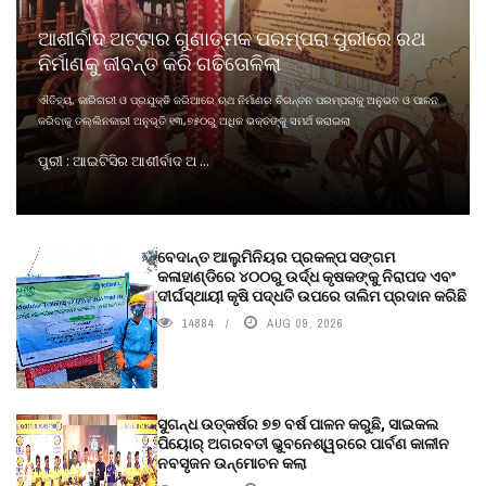
ଆଶୀର୍ବାଦ ଅଟ୍ଟାର ଗୁଣାତ୍ମକ ପରମ୍ପରା ପୁରୀରେ ରଥ
ନିର୍ମାଣକୁ ଜୀବନ୍ତ କରି ଗଢିତୋଳିଲା
ଐତିହ୍ୟ, କାରିଗରୀ ଓ ପ୍ରଯୁକ୍ତି ଜରିଆରେ ଋଥ ନିର୍ମାଣର ଚିରନ୍ତନ ପରମ୍ପରାକୁ ଅନୁଭବ ଓ ପାଳନ
କରିବାକୁ ତଲ୍ଲିନକାରୀ ଅନୁଭୂତି ୧୩,୭୫୦ରୁ ଅଧିକ ଭକ୍ତଙ୍କୁ ସମର୍ଥ କରାଇଲା
ପୁରୀ : ଆଇଟିସିର ଆଶୀର୍ବାଦ ଅ ...
ବେଦାନ୍ତ ଆଲୁମିନିୟର ପ୍ରକଳ୍ପ ସଙ୍ଗମ
କଳାହାଣ୍ଡିରେ ୪୦୦ରୁ ଉର୍ଦ୍ଧ କୃଷକଙ୍କୁ ନିରାପଦ ଏବଂ
ଦୀର୍ଘସ୍ଥାୟୀ କୃଷି ପଦ୍ଧତି ଉପରେ ତାଲିମ ପ୍ରଦାନ କରିଛି
14884
AUG 09, 2026
ସୁଗନ୍ଧ ଉତ୍କର୍ଷର ୭୭ ବର୍ଷ ପାଳନ କରୁଛି, ସାଇକଲ
ପିୟୋର୍‌ ଅଗରବତୀ ଭୁବନେଶ୍ୱରରେ ପାର୍ବଣ କାଳୀନ
ନବସୃଜନ ଉନ୍ମୋଚନ କଲା