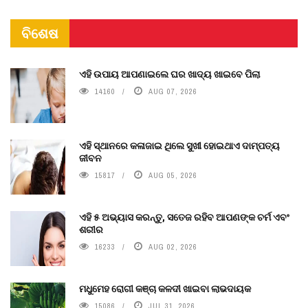
ବିଶେଷ
ଏହି ଉପାୟ ଆପଣାଇଲେ ଘର ଖାଦ୍ୟ ଖାଇବେ ପିଲା
14160
AUG 07, 2026
ଏହି ସ୍ଥାନରେ କଳାଜାଇ ଥିଲେ ସୁଖୀ ହୋଇଥାଏ ଦାମ୍ପତ୍ୟ
ଜୀବନ
15817
AUG 05, 2026
ଏହି ୫ ଅଭ୍ୟାସ କରନ୍ତୁ, ସତେଜ ରହିବ ଆପଣଙ୍କ ଚର୍ମ ଏବଂ
ଶରୀର
16233
AUG 02, 2026
ମଧୁମେହ ରୋଗୀ କଞ୍ଚା କଳଦୀ ଖାଇବା ଲାଭଦାୟକ
15086
JUL 31, 2026