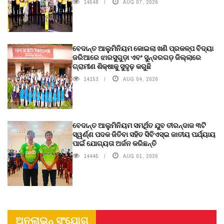
14548
AUG 07, 2026
ବେଦାନ୍ତ ଆଲୁମିନିୟମ କୋଇଲା ଖଣି ପ୍ରକଳ୍ପ ବିଦ୍ୟା
ଜରିଆରେ ଝାରସୁଗୁଡ଼ା ଏବଂ ସୁନ୍ଦରଗଡ଼ ଜିଲ୍ଲାରେ
ଗ୍ରାମୀଣ ଶିକ୍ଷାକୁ ସୁଦୃଢ଼ କରୁଛି
14153
AUG 04, 2026
ବେଦାନ୍ତ ଆଲୁମିନିୟମ ସମର୍ଥିତ ଯୁବ ତୀରନ୍ଦାଜ ୩ଟି
ସ୍ୱର୍ଣ୍ଣ ପଦକ ଜିତିବା ସହିତ ସିବିଏସ୍ଇ ଜାତୀୟ ପର୍ଯ୍ୟାୟ
ପାଇଁ ଯୋଗ୍ୟତା ଅର୍ଜନ କରିଛନ୍ତି
14445
AUG 01, 2026
ଅନଲାଇନ୍ ସଂଯୋଗ