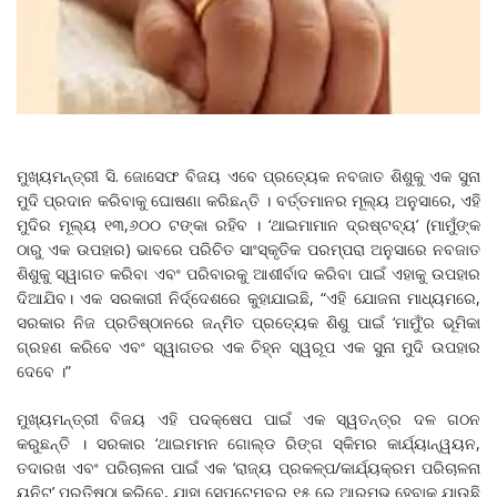
ମୁଖ୍ୟମନ୍ତ୍ରୀ ସି. ଜୋସେଫ ବିଜୟ ଏବେ ପ୍ରତ୍ୟେକ ନବଜାତ ଶିଶୁକୁ ଏକ ସୁନା
ମୁଦି ପ୍ରଦାନ କରିବାକୁ ଘୋଷଣା କରିଛନ୍ତି । ବର୍ତ୍ତମାନର ମୂଲ୍ୟ ଅନୁସାରେ, ଏହି
ମୁଦିର ମୂଲ୍ୟ ୧୩,୬୦୦ ଟଙ୍କା ରହିବ । ‘ଥାଇମାମାନ ଦ୍ରଷ୍ଟବ୍ୟ’ (ମାମୁଁଙ୍କ
ଠାରୁ ଏକ ଉପହାର) ଭାବରେ ପରିଚିତ ସାଂସ୍କୃତିକ ପରମ୍ପରା ଅନୁସାରେ ନବଜାତ
ଶିଶୁକୁ ସ୍ୱାଗତ କରିବା ଏବଂ ପରିବାରକୁ ଆଶୀର୍ବାଦ କରିବା ପାଇଁ ଏହାକୁ ଉପହାର
ଦିଆଯିବ। ଏକ ସରକାରୀ ନିର୍ଦ୍ଦେଶରେ କୁହାଯାଇଛି, “ଏହି ଯୋଜନା ମାଧ୍ୟମରେ,
ସରକାର ନିଜ ପ୍ରତିଷ୍ଠାନରେ ଜନ୍ମିତ ପ୍ରତ୍ୟେକ ଶିଶୁ ପାଇଁ ‘ମାମୁଁ’ର ଭୂମିକା
ଗ୍ରହଣ କରିବେ ଏବଂ ସ୍ୱାଗତର ଏକ ଚିହ୍ନ ସ୍ୱରୂପ ଏକ ସୁନା ମୁଦି ଉପହାର
ଦେବେ ।”
ମୁଖ୍ୟମନ୍ତ୍ରୀ ବିଜୟ ଏହି ପଦକ୍ଷେପ ପାଇଁ ଏକ ସ୍ୱତନ୍ତ୍ର ଦଳ ଗଠନ
କରୁଛନ୍ତି । ସରକାର ‘ଥାଇମମନ ଗୋଲ୍ଡ ରିଙ୍ଗ ସ୍କିମର କାର୍ଯ୍ୟାନ୍ୱୟନ,
ତଦାରଖ ଏବଂ ପରିଚାଳନା ପାଇଁ ଏକ ‘ରାଜ୍ୟ ପ୍ରକଳ୍ପ/କାର୍ଯ୍ୟକ୍ରମ ପରିଚାଳନା
ୟୁନିଟ୍’ ପ୍ରତିଷ୍ଠା କରିବେ, ଯାହା ସେପ୍ଟେମ୍ବର ୧୫ ରେ ଆରମ୍ଭ ହେବାକୁ ଯାଉଛି