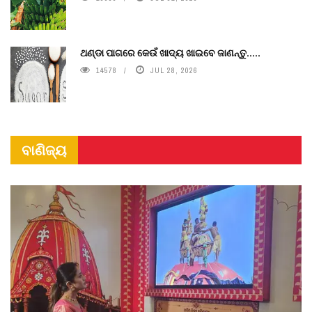
ଥଣ୍ଡା ପାଗରେ କେଉଁ ଖାଦ୍ୟ ଖାଇବେ ଜାଣନ୍ତୁ.....
14578
JUL 28, 2026
ବାଣିଜ୍ୟ