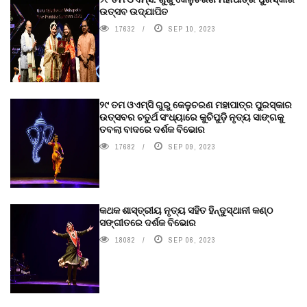
ଉତ୍ସବ ଉଦ୍‍ଯାପିତ
17632
SEP 10, 2023
୨୯ ତମ ଓଏମ୍‌ସି ଗୁରୁ କେଳୁଚରଣ ମହାପାତ୍ର ପୁରସ୍କାର
ଉତ୍ସବର ଚତୁର୍ଥ ସଂଧ୍ୟାରେ କୁଚିପୁଡ଼ି ନୃତ୍ୟ ସାଙ୍ଗକୁ
ତବଲା ବାଦରେ ଦର୍ଶକ ବିଭୋର
17682
SEP 09, 2023
କଥକ ଶାସ୍ତ୍ରୀୟ ନୃତ୍ୟ ସହିତ ହିନ୍ଦୁସ୍ଥାନୀ କଣ୍ଠ
ସଙ୍ଗୀତରେ ଦର୍ଶକ ବିଭୋର
18082
SEP 06, 2023