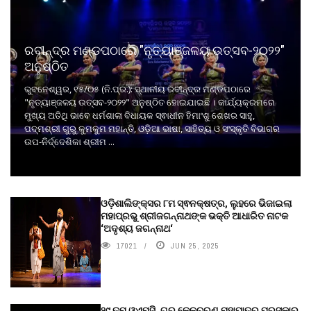
ରବୀନ୍ଦ୍ର ମଣ୍ଡପଠାରେ "ନୃତ୍ୟାଞ୍ଜଳୟ ଉତ୍ସବ-୨୦୨୨"
ଅନୁଷ୍ଠିତ
ଭୁବନେଶ୍ୱର, ୧୫/୦୫ (ନି.ପ୍ର.): ସ୍ଥାନୀୟ ରବୀନ୍ଦ୍ର ମଣ୍ଡପଠାରେ
"ନୃତ୍ୟାଞ୍ଜଳୟ ଉତ୍ସବ-୨୦୨୨" ଅନୁଷ୍ଠିତ ହୋଇଯାଇଛି । କାର୍ଯ୍ୟକ୍ରମରେ
ମୁଖ୍ୟ ଅତିଥି ଭାବେ ଧର୍ମଶାଳା ବିଧାୟକ ସ୍ଵାଧୀନ ହିମାଂଶୁ ଶେଖର ସାହୁ,
ପଦ୍ମଶ୍ରୀ ଗୁରୁ କୁମକୁମ ମହାନ୍ତି, ଓଡ଼ିଆ ଭାଷା, ସାହିତ୍ୟ ଓ ସଂସ୍କୃତି ବିଭାଗର
ଉପ-ନିର୍ଦ୍ଦେଶିକା ଶ୍ରୀମ ...
ଓଡ଼ିଶାଲିଙ୍କ୍ସର ୮ମ ସ୍ଵନକ୍ଷତ୍ର, ଲୁହରେ ଭିଜାଇଲା
ମହାପ୍ରଭୁ ଶ୍ରୀଜଗନ୍ନାଥଙ୍କ ଭକ୍ତି ଆଧାରିତ ନାଟକ
‘ଅଦୃଶ୍ୟ ଜଗନ୍ନାଥ‘
17021
JUN 25, 2025
୨୯ ତମ ଓଏମ୍‌ସି. ଗୁରୁ କେଳୁଚରଣ ମହାପାତ୍ର ପୁରସ୍କାର