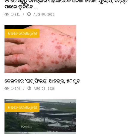
୧୨ ରେ ସବୁଠୁ ଚମତ୍କାର ମହାଜାଗତିକ ଘଟଣା ଦେଖିବ ୟୁରୋପ, ଚନ୍ଦ୍ର
ପଛରେ ଲୁଚିଯିବ ...
14911
AUG 08, 2026
ଦେଶ-ଦେଶାନ୍ତର
କେରଳରେ ‘ରାଟ୍ ଫିଭର୍’ ଆତଙ୍କ, ୫୮ ମୃତ
14946
AUG 08, 2026
ଦେଶ-ଦେଶାନ୍ତର