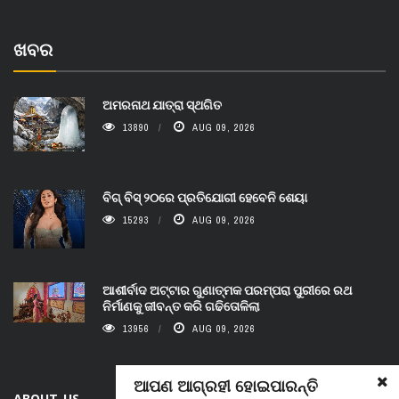
ଖବର
ଅମରନାଥ ଯାତ୍ରା ସ୍ଥଗିତ
13890
AUG 09, 2026
ବିଗ୍ ବିସ୍ ୨୦ରେ ପ୍ରତିଯୋଗୀ ହେବେନି ଶେୟା
15293
AUG 09, 2026
ଆଶୀର୍ବାଦ ଅଟ୍ଟାର ଗୁଣାତ୍ମକ ପରମ୍ପରା ପୁରୀରେ ରଥ
ନିର୍ମାଣକୁ ଜୀବନ୍ତ କରି ଗଢିତୋଳିଲା
13956
AUG 09, 2026
ଆପଣ ଆଗ୍ରହୀ ହୋଇପାରନ୍ତି
ABOUT US