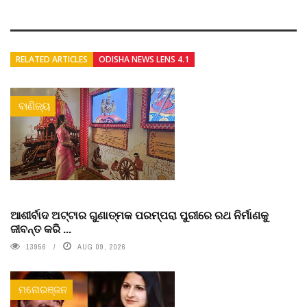
RELATED ARTICLES
ODISHA NEWS LENS 4.1
ବାଣିଜ୍ୟ
ଆଶୀର୍ବାଦ ଅଟ୍ଟାର ଗୁଣାତ୍ମକ ପରମ୍ପରା ପୁରୀରେ ରଥ ନିର୍ମାଣକୁ
ଜୀବନ୍ତ କରି ...
13956
AUG 09, 2026
ମନୋରଞ୍ଜନ