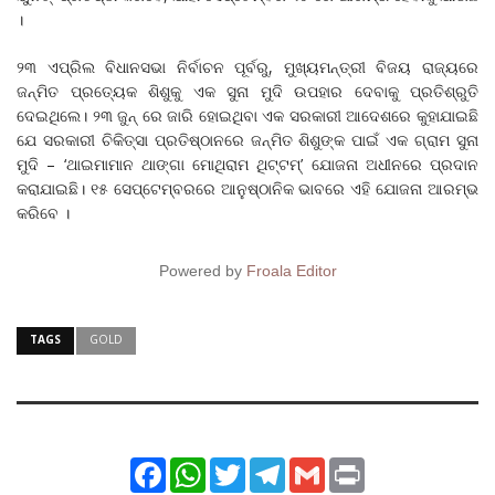
।
୨୩ ଏପ୍ରିଲ ବିଧାନସଭା ନିର୍ବାଚନ ପୂର୍ବରୁ, ମୁଖ୍ୟମନ୍ତ୍ରୀ ବିଜୟ ରାଜ୍ୟରେ
ଜନ୍ମିତ ପ୍ରତ୍ୟେକ ଶିଶୁକୁ ଏକ ସୁନା ମୁଦି ଉପହାର ଦେବାକୁ ପ୍ରତିଶ୍ରୁତି
ଦେଇଥିଲେ। ୨୩ ଜୁନ୍ ରେ ଜାରି ହୋଇଥିବା ଏକ ସରକାରୀ ଆଦେଶରେ କୁହାଯାଇଛି
ଯେ ସରକାରୀ ଚିକିତ୍ସା ପ୍ରତିଷ୍ଠାନରେ ଜନ୍ମିତ ଶିଶୁଙ୍କ ପାଇଁ ଏକ ଗ୍ରାମ ସୁନା
ମୁଦି – ‘ଥାଇମାମାନ ଥାଙ୍ଗା ମୋଥିରାମ ଥିଟ୍ଟମ୍’ ଯୋଜନା ଅଧୀନରେ ପ୍ରଦାନ
କରାଯାଇଛି। ୧୫ ସେପ୍ଟେମ୍ବରରେ ଆନୁଷ୍ଠାନିକ ଭାବରେ ଏହି ଯୋଜନା ଆରମ୍ଭ
କରିବେ ।
Powered by
Froala Editor
TAGS
GOLD
Facebook
WhatsApp
Twitter
Telegram
Gmail
Print