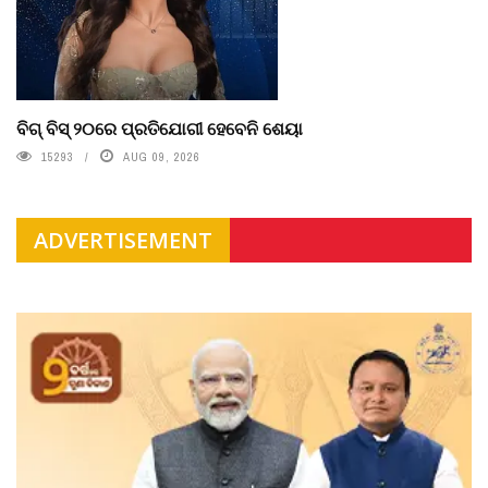
ବିଗ୍ ବିସ୍ ୨୦ରେ ପ୍ରତିଯୋଗୀ ହେବେନି ଶେୟା
15293
AUG 09, 2026
ADVERTISEMENT