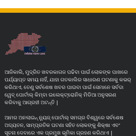
ଆଜିକାଲି, ମୁଦ୍ରିତ ଖବରକାଗଜ ପଢିବା ପାଇଁ ଲୋକଙ୍କ ପାଖରେ
ପର୍ଯ୍ୟାପ୍ତ ସମୟ ନାହିଁ, ଯାହା ଗତକାଲିର ସାଧାରଣ ଘଟଣାକୁ କଭର୍
କରିଥାଏ, ତେଣୁ ସର୍ବଶେଷ ଖବର ପାଇବା ପାଇଁ ସେମାନେ ସର୍ବଦା
ୱେବ୍ ପୋର୍ଟାଲ୍ କିମ୍ବା ଇଲେକ୍ଟ୍ରୋନିକ୍ ମିଡିଆ ଅନୁସରଣ
କରିବାକୁ ଆଗ୍ରହୀ ଅଟନ୍ତି |
ଆମର ଅନଲାଇନ୍ ନ୍ୟୁଜ୍ ପୋର୍ଟାଲ୍ ସମଗ୍ର ବିଶ୍ୱରେ ସର୍ବଶେଷ
ଅଦ୍ୟତନ, ସାମ୍ପ୍ରତିକ ଘଟଣା ସହିତ ଲୋକଙ୍କୁ ଶିକ୍ଷା ଏବଂ
ସୂଚନା ଦେବାରେ ଏକ ପ୍ରମୁଖ ଭୂମିକା ଗ୍ରହଣ କରିଥାଏ |