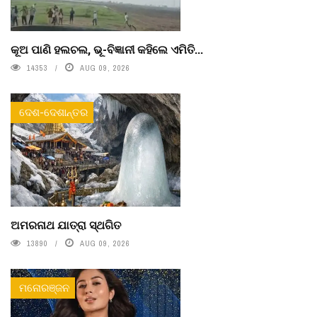
କୂଅ ପାଣି ହଲଚଲ, ଭୂ-ବିଜ୍ଞାନୀ କହିଲେ ଏମିତି...
14353
AUG 09, 2026
ଦେଶ-ଦେଶାନ୍ତର
ଅମରନାଥ ଯାତ୍ରା ସ୍ଥଗିତ
13890
AUG 09, 2026
ମନୋରଞ୍ଜନ