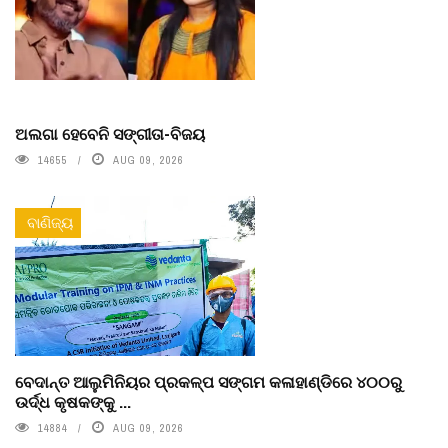
ଅଲଗା ହେବେନି ସଙ୍ଗୀତା-ବିଜୟ
14655
AUG 09, 2026
ବାଣିଜ୍ୟ
ବେଦାନ୍ତ ଆଲୁମିନିୟର ପ୍ରକଳ୍ପ ସଙ୍ଗମ କଳାହାଣ୍ଡିରେ ୪୦୦ରୁ
ଉର୍ଦ୍ଧ କୃଷକଙ୍କୁ ...
14884
AUG 09, 2026