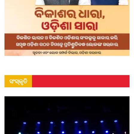
ସଂସ୍କୃତି