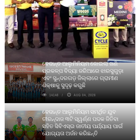
ବେଦାନ୍ତ ଆଲୁମିନିୟମ କୋଇଲା ଖଣି
ପ୍ରକଳ୍ପ ବିଦ୍ୟା ଜରିଆରେ ଝାରସୁଗୁଡ଼ା
ଏବଂ ସୁନ୍ଦରଗଡ଼ ଜିଲ୍ଲାରେ ଗ୍ରାମୀଣ
ଶିକ୍ଷାକୁ ସୁଦୃଢ଼ କରୁଛି
14148
AUG 04, 2026
ବେଦାନ୍ତ ଆଲୁମିନିୟମ ସମର୍ଥିତ ଯୁବ
ତୀରନ୍ଦାଜ ୩ଟି ସ୍ୱର୍ଣ୍ଣ ପଦକ ଜିତିବା
ସହିତ ସିବିଏସ୍ଇ ଜାତୀୟ ପର୍ଯ୍ୟାୟ ପାଇଁ
ଯୋଗ୍ୟତା ଅର୍ଜନ କରିଛନ୍ତି