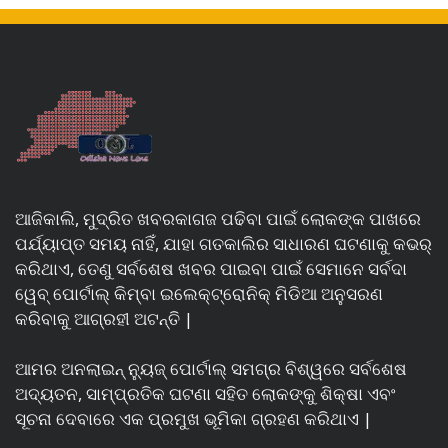
ଆଜିକାଲି, ମୁଦ୍ରିତ ଖବରକାଗଜ ପଢିବା ପାଇଁ ଲୋକଙ୍କ ପାଖରେ
ପର୍ଯ୍ୟାପ୍ତ ସମୟ ନାହିଁ, ଯାହା ଗତକାଲିର ସାଧାରଣ ଘଟଣାକୁ କଭର୍
କରିଥାଏ, ତେଣୁ ସର୍ବଶେଷ ଖବର ପାଇବା ପାଇଁ ସେମାନେ ସର୍ବଦା
ୱେବ୍ ପୋର୍ଟାଲ୍ କିମ୍ବା ଇଲେକ୍ଟ୍ରୋନିକ୍ ମିଡିଆ ଅନୁସରଣ
କରିବାକୁ ଆଗ୍ରହୀ ଅଟନ୍ତି |
ଆମର ଅନଲାଇନ୍ ନ୍ୟୁଜ୍ ପୋର୍ଟାଲ୍ ସମଗ୍ର ବିଶ୍ୱରେ ସର୍ବଶେଷ
ଅଦ୍ୟତନ, ସାମ୍ପ୍ରତିକ ଘଟଣା ସହିତ ଲୋକଙ୍କୁ ଶିକ୍ଷା ଏବଂ
ସୂଚନା ଦେବାରେ ଏକ ପ୍ରମୁଖ ଭୂମିକା ଗ୍ରହଣ କରିଥାଏ |