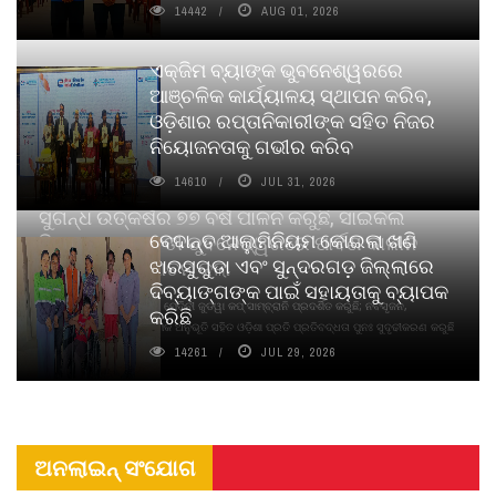
14442
AUG 01, 2026
ଏକ୍ଜିମ ବ୍ୟାଙ୍କ ଭୁବନେଶ୍ୱରରେ
ଆଞ୍ଚଳିକ କାର୍ଯ୍ୟାଳୟ ସ୍ଥାପନ କରିବ,
ଓଡ଼ିଶାର ରପ୍ତାନିକାରୀଙ୍କ ସହିତ ନିଜର
ନିୟୋଜନତାକୁ ଗଭୀର କରିବ
14610
JUL 31, 2026
ସୁଗନ୍ଧ ଉତ୍କର୍ଷର ୭୭ ବର୍ଷ ପାଳନ କରୁଛି, ସାଇକଲ
ବେଦାନ୍ତ ଆଲୁମିନିୟମ କୋଇଲା ଖଣି
ପିୟୋର୍‌ ଅଗରବତୀ ଭୁବନେଶ୍ୱରରେ ପାର୍ବଣ କାଳୀନ
ଝାରସୁଗୁଡା ଏବଂ ସୁନ୍ଦରଗଡ଼ ଜିଲ୍ଲାରେ
ନବସୃଜନ ଉନ୍ମୋଚନ କଲା
ଦିବ୍ୟାଙ୍ଗଙ୍କ ପାଇଁ ସହାୟତାକୁ ବ୍ୟାପକ
ବାଉଁଶ ବିହୀନ କଠିନ ଧୂପ ଏବଂ ମେଦିନୀ ଜୁଡୱା କପ୍‌ ସାମ୍ବ୍ରାନି ପ୍ରଦର୍ଶିତ କରୁଛି; ନବସୃଜନ,
କରିଛି
ଦୀର୍ଘସ୍ଥାୟିତା ଏବଂ ଆଧ୍ୟାତ୍ମିକ ଅନୁଭୂତି ସହିତ ଓଡ଼ିଶା ପ୍ରତି ପ୍ରତିବଦ୍ଧତା ପୁନଃ ସୁଦୃଢୀକରଣ କରୁଛି
14261
JUL 29, 2026
ଅନଲାଇନ୍ ସଂଯୋଗ