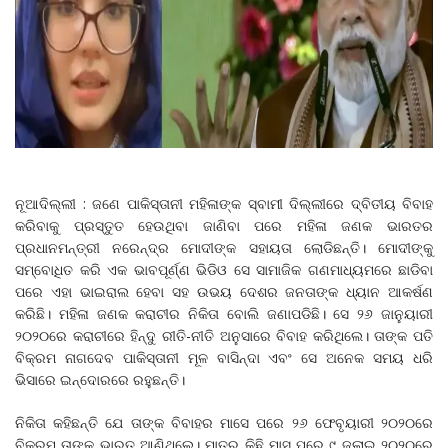
ନୂଆଦିଲ୍ଲୀ : ଜଣେ ପାକିସ୍ତାନୀ ମହିଳାଙ୍କ ସ୍ବାମୀ ଦିଲ୍ଲୀରେ ଦ୍ବିତୀୟ ବିବାହ
କରିବାକୁ ପ୍ରସ୍ତୁତ ହେଉଥିବା ଜାଣିବା ପରେ ମହିଳା ଜଣକ ଭାରତର
ପ୍ରଧାନମନ୍ତ୍ରୀ ନରେନ୍ଦ୍ର ମୋଦୀଙ୍କ ସହାୟତା ଲୋଡିଛନ୍ତି। ମୋଦୀଙ୍କୁ
ସମ୍ବୋଧିତ କରି ଏକ ଭାବପୂର୍ଣ୍ଣ ଭିଡିଓ ସେ ସାମାଜିକ ଗଣମାଧ୍ୟମରେ ଛାଡିବା
ପରେ ଏହା ଭାଇରାଲ ହେବା ସହ ଉଭୟ ଦେଶର ଜନତାଙ୍କ ଧ୍ୟାନ ଆକର୍ଷଣ
କରିଛି। ମହିଳା ଜଣକ କରାଚୀର ନିକିତା ବୋଲି ଜଣାପଡିଛି। ସେ ୨୬ ଜାନୁୟାରୀ
୨୦୨୦ରେ କରାଚୀରେ ହିନ୍ଦୁ ରୀତି-ନୀତି ଅନୁସାରେ ବିବାହ କରିଥିଲେ। ତାଙ୍କ ପତି
ବିକ୍ରମ ନାଗଦେବ ପାକିସ୍ତାନୀ ମୂଳ ବାସିନ୍ଦା ଏବଂ ସେ ଅନେକ ସମୟ ଧରି
ଭିସାରେ ଇନ୍ଦୋରରେ ରହୁଛନ୍ତି।
ନିକିତା କହିଛନ୍ତି ଯେ ତାଙ୍କ ବିବାହର ମାସେ ପରେ ୨୬ ଫେବୃୟାରୀ ୨୦୨୦ରେ
ବିକ୍ରମ ତାଙ୍କୁ ଭାରତ ଆଣିଥିଲେ। ମାତ୍ର କିଛି ମାସ ପରେ ୯ ଜୁଲାଇ ୨୦୨୦ରେ