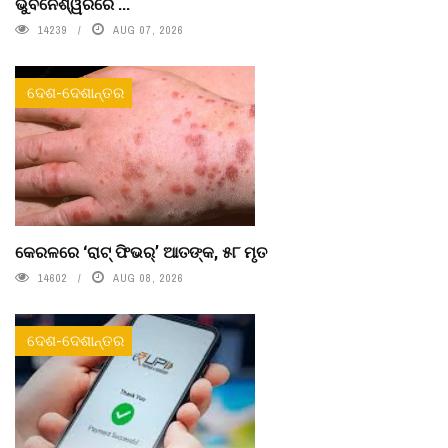
ଭୁବନେଶ୍ୱରରେ ...
14239
AUG 07, 2026
ଦେଶ-ଦେଶାନ୍ତର
କେରଳରେ ‘ରାଟ୍ ଫିଭର୍’ ଆତଙ୍କ, ୫୮ ମୃତ
14602
AUG 08, 2026
ଦେଶ-ଦେଶାନ୍ତର