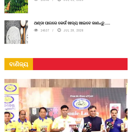
ଥଣ୍ଡା ପାଗରେ କେଉଁ ଖାଦ୍ୟ ଖାଇବେ ଜାଣନ୍ତୁ.....
14537
JUL 28, 2026
ବାଣିଜ୍ୟ