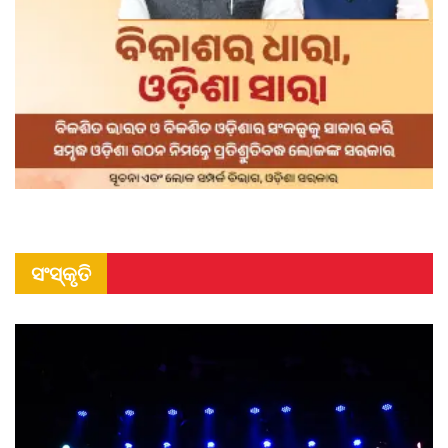
ସଂସ୍କୃତି