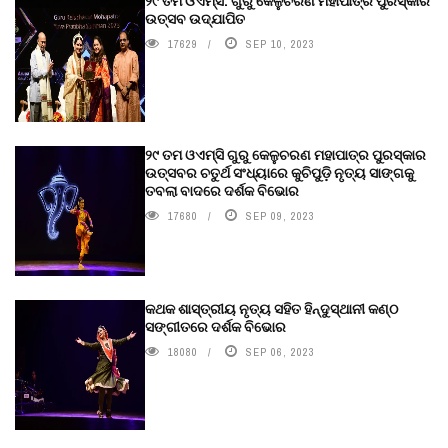
୨୯ ତମ ଓଏମ୍‌ସି. ଗୁରୁ କେଳୁଚରଣ ମହାପାତ୍ର ପୁରସ୍କାର
ଉତ୍ସବ ଉଦ୍‍ଯାପିତ
17629
SEP 10, 2023
୨୯ ତମ ଓଏମ୍‌ସି ଗୁରୁ କେଳୁଚରଣ ମହାପାତ୍ର ପୁରସ୍କାର
ଉତ୍ସବର ଚତୁର୍ଥ ସଂଧ୍ୟାରେ କୁଚିପୁଡ଼ି ନୃତ୍ୟ ସାଙ୍ଗକୁ
ତବଲା ବାଦରେ ଦର୍ଶକ ବିଭୋର
17680
SEP 09, 2023
କଥକ ଶାସ୍ତ୍ରୀୟ ନୃତ୍ୟ ସହିତ ହିନ୍ଦୁସ୍ଥାନୀ କଣ୍ଠ
ସଙ୍ଗୀତରେ ଦର୍ଶକ ବିଭୋର
18080
SEP 06, 2023