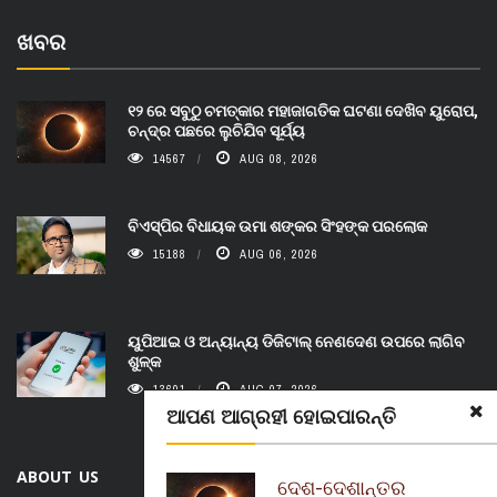
ଖବର
୧୨ ରେ ସବୁଠୁ ଚମତ୍କାର ମହାଜାଗତିକ ଘଟଣା ଦେଖିବ ୟୁରୋପ,
ଚନ୍ଦ୍ର ପଛରେ ଲୁଚିଯିବ ସୂର୍ଯ୍ୟ
14567
AUG 08, 2026
ବିଏସ୍‌ପିର ବିଧାୟକ ଉମା ଶଙ୍କର ସିଂହଙ୍କ ପରଲୋକ
15188
AUG 06, 2026
ୟୁପିଆଇ ଓ ଅନ୍ୟାନ୍ୟ ଡିଜିଟାଲ୍ ନେଣଦେଣ ଉପରେ ଲାଗିବ
ଶୁଳ୍କ
13601
AUG 07, 2026
ଆପଣ ଆଗ୍ରହୀ ହୋଇପାରନ୍ତି
ABOUT US
ଦେଶ-ଦେଶାନ୍ତର