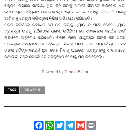
ବିକ୍ରମ ଭିସାରେ ସମସ୍ୟା ଥିବା କହି ତାଙ୍କୁ ଅଟାରୀ ସୀମାରେ ଛାଡିଦେଲା ଏବଂ
ଜବରଦସ୍ତ ପାକିସ୍ତାନ ପଠେଇଦେଲା। ଏହା ପରେ ସେ ତାଙ୍କୁ କେବେ ବି ପାଖକୁ
ଆଣିବାକୁ ଚେଷ୍ଟା କରିନଥିବା ନିକିତା ଅଭିଯୋଗ କରିଛନ୍ତି।
ନିକିତା ଭିଡିଓରେ କହିଛନ୍ତି ଯେ ଯଦି ତାଙ୍କୁ ନ୍ୟାୟ ନ ମିଳେ ତେବେ ନ୍ୟାୟ
ବ୍ୟବସ୍ଥା ଉପରୁ ମହିଳାଙ୍କ ଭରସା ଉଠିଯିବ। ସେ ସମସ୍ତଙ୍କ ସମର୍ଥନ ପାଇଁ
ଭିଡିଓରେ ଅନୁରୋଧ କରିଛନ୍ତି। ବିବାହ ପରେ ଶାଶୂଘରେ ତାଙ୍କ ସହ ଖରାପ
ବ୍ୟବହାର ହେଉଥିବା ସେ କହିଛନ୍ତି। ବିବାହ ପରେ ଜଣେ ସମ୍ପର୍କୀୟଙ୍କ ସହ
ତାଙ୍କ ପତିଙ୍କ ସମ୍ପର୍କ ଥିବା ସେ ଜାଣିବାକୁ ପାଇଲେ। ଶ୍ବଶୁରଙ୍କୁ ଏ ବାବଦରେ
ଜଣାଇବା ପରେ ସେ କୌଣସି ପଦକ୍ଷେପ ନେବାକୁ ମନା କରିଦେଲେ।
Powered by
Froala Editor
TAGS
PAK WOMEN
Facebook
WhatsApp
Twitter
Telegram
Gmail
Print