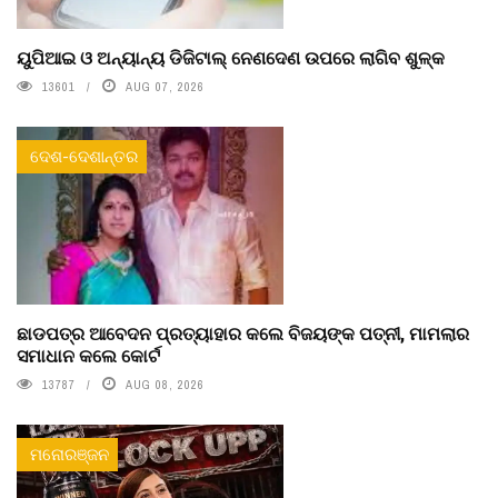
ୟୁପିଆଇ ଓ ଅନ୍ୟାନ୍ୟ ଡିଜିଟାଲ୍ ନେଣଦେଣ ଉପରେ ଲାଗିବ ଶୁଳ୍କ
13601
AUG 07, 2026
ଦେଶ-ଦେଶାନ୍ତର
ଛାଡପତ୍ର ଆବେଦନ ପ୍ରତ୍ୟାହାର କଲେ ବିଜୟଙ୍କ ପତ୍ନୀ, ମାମଲାର
ସମାଧାନ କଲେ କୋର୍ଟ
13787
AUG 08, 2026
ମନୋରଞ୍ଜନ