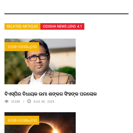
RELATED ARTICLES
ODISHA NEWS LENS 4.1
ଦେଶ-ଦେଶାନ୍ତର
ବିଏସ୍‌ପିର ବିଧାୟକ ଉମା ଶଙ୍କର ସିଂହଙ୍କ ପରଲୋକ
15188
AUG 06, 2026
ଦେଶ-ଦେଶାନ୍ତର