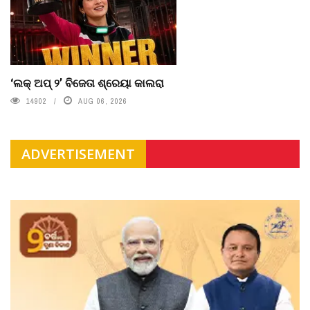
‘ଲକ୍ ଅପ୍ ୨’ ବିଜେତା ଶ୍ରେୟା କାଲରା
14902
AUG 06, 2026
ADVERTISEMENT