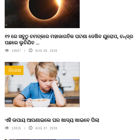
୧୨ ରେ ସବୁଠୁ ଚମତ୍କାର ମହାଜାଗତିକ ଘଟଣା ଦେଖିବ ୟୁରୋପ, ଚନ୍ଦ୍ର
ପଛରେ ଲୁଚିଯିବ ...
14567
AUG 08, 2026
ବିଶେଷ
ଏହି ଉପାୟ ଆପଣାଇଲେ ଘର ଖାଦ୍ୟ ଖାଇବେ ପିଲା
13815
AUG 07, 2026