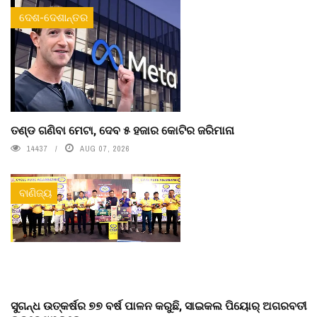
ଦେଶ-ଦେଶାନ୍ତର
ତଣ୍ଡ ଗଣିବା ମେଟା, ଦେବ ୫ ହଜାର କୋଟିର ଜରିମାନା
14437
AUG 07, 2026
ବାଣିଜ୍ୟ
ସୁଗନ୍ଧ ଉତ୍କର୍ଷର ୭୭ ବର୍ଷ ପାଳନ କରୁଛି, ସାଇକଲ ପିୟୋର୍‌ ଅଗରବତୀ