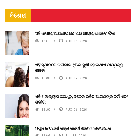
ବିଶେଷ
ଏହି ଉପାୟ ଆପଣାଇଲେ ଘର ଖାଦ୍ୟ ଖାଇବେ ପିଲା
13815
AUG 07, 2026
ଏହି ସ୍ଥାନରେ କଳାଜାଇ ଥିଲେ ସୁଖୀ ହୋଇଥାଏ ଦାମ୍ପତ୍ୟ
ଜୀବନ
15690
AUG 05, 2026
ଏହି ୫ ଅଭ୍ୟାସ କରନ୍ତୁ, ସତେଜ ରହିବ ଆପଣଙ୍କ ଚର୍ମ ଏବଂ
ଶରୀର
16192
AUG 02, 2026
ମଧୁମେହ ରୋଗୀ କଞ୍ଚା କଳଦୀ ଖାଇବା ଲାଭଦାୟକ
15046
JUL 31, 2026