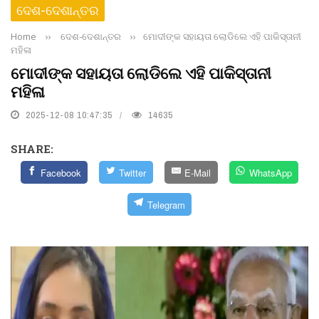
ଦେଶ-ଦେଶାନ୍ତର
Home
››
ଦେଶ-ଦେଶାନ୍ତର
››
ମୋଦୀଙ୍କ ସହାୟତା ଲୋଡିଲେ ଏହି ପାକିସ୍ତାନୀ
ମହିଳା
ମୋଦୀଙ୍କ ସହାୟତା ଲୋଡିଲେ ଏହି ପାକିସ୍ତାନୀ
ମହିଳା
2025-12-08 10:47:35
14635
SHARE:
Facebook
Twitter
E-Mail
WhatsApp
Telegram