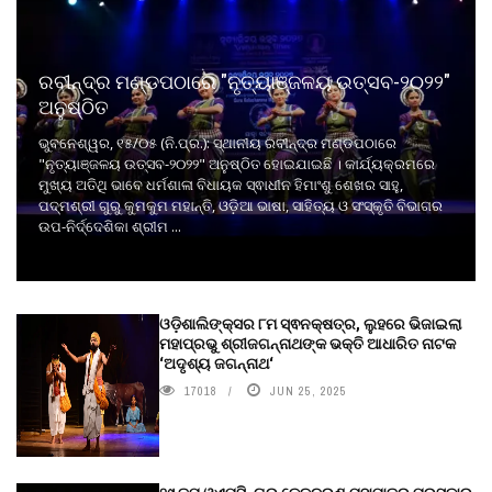
ରବୀନ୍ଦ୍ର ମଣ୍ଡପଠାରେ "ନୃତ୍ୟାଞ୍ଜଳୟ ଉତ୍ସବ-୨୦୨୨"
ଅନୁଷ୍ଠିତ
ଭୁବନେଶ୍ୱର, ୧୫/୦୫ (ନି.ପ୍ର.): ସ୍ଥାନୀୟ ରବୀନ୍ଦ୍ର ମଣ୍ଡପଠାରେ
"ନୃତ୍ୟାଞ୍ଜଳୟ ଉତ୍ସବ-୨୦୨୨" ଅନୁଷ୍ଠିତ ହୋଇଯାଇଛି । କାର୍ଯ୍ୟକ୍ରମରେ
ମୁଖ୍ୟ ଅତିଥି ଭାବେ ଧର୍ମଶାଳା ବିଧାୟକ ସ୍ଵାଧୀନ ହିମାଂଶୁ ଶେଖର ସାହୁ,
ପଦ୍ମଶ୍ରୀ ଗୁରୁ କୁମକୁମ ମହାନ୍ତି, ଓଡ଼ିଆ ଭାଷା, ସାହିତ୍ୟ ଓ ସଂସ୍କୃତି ବିଭାଗର
ଉପ-ନିର୍ଦ୍ଦେଶିକା ଶ୍ରୀମ ...
ଓଡ଼ିଶାଲିଙ୍କ୍ସର ୮ମ ସ୍ଵନକ୍ଷତ୍ର, ଲୁହରେ ଭିଜାଇଲା
ମହାପ୍ରଭୁ ଶ୍ରୀଜଗନ୍ନାଥଙ୍କ ଭକ୍ତି ଆଧାରିତ ନାଟକ
‘ଅଦୃଶ୍ୟ ଜଗନ୍ନାଥ‘
17018
JUN 25, 2025