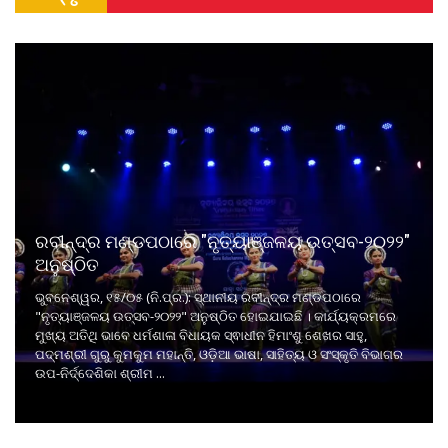
ରବୀନ୍ଦ୍ର ମଣ୍ଡପଠାରେ "ନୃତ୍ୟାଞ୍ଜଳୟ ଉତ୍ସବ-୨୦୨୨"
ଅନୁଷ୍ଠିତ
ଭୁବନେଶ୍ୱର, ୧୫/୦୫ (ନି.ପ୍ର.): ସ୍ଥାନୀୟ ରବୀନ୍ଦ୍ର ମଣ୍ଡପଠାରେ
"ନୃତ୍ୟାଞ୍ଜଳୟ ଉତ୍ସବ-୨୦୨୨" ଅନୁଷ୍ଠିତ ହୋଇଯାଇଛି । କାର୍ଯ୍ୟକ୍ରମରେ
ମୁଖ୍ୟ ଅତିଥି ଭାବେ ଧର୍ମଶାଳା ବିଧାୟକ ସ୍ଵାଧୀନ ହିମାଂଶୁ ଶେଖର ସାହୁ,
ପଦ୍ମଶ୍ରୀ ଗୁରୁ କୁମକୁମ ମହାନ୍ତି, ଓଡ଼ିଆ ଭାଷା, ସାହିତ୍ୟ ଓ ସଂସ୍କୃତି ବିଭାଗର
ଉପ-ନିର୍ଦ୍ଦେଶିକା ଶ୍ରୀମ ...