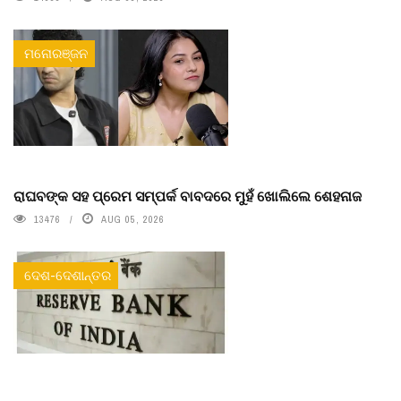
ମନୋରଞ୍ଜନ
ରାଘବଙ୍କ ସହ ପ୍ରେମ ସମ୍ପର୍କ ବାବଦରେ ମୁହଁ ଖୋଲିଲେ ଶେହନାଜ
13476
AUG 05, 2026
ଦେଶ-ଦେଶାନ୍ତର