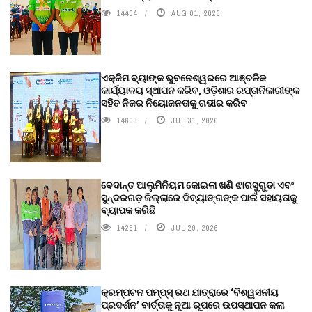
14434
AUG 01, 2026
ଏକ୍ଜିମ ବ୍ୟାଙ୍କ ଭୁବନେଶ୍ୱରରେ ଆଞ୍ଚଳିକ
କାର୍ଯ୍ୟାଳୟ ସ୍ଥାପନ କରିବ, ଓଡ଼ିଶାର ରପ୍ତାନିକାରୀଙ୍କ
ସହିତ ନିଜର ନିୟୋଜନତାକୁ ଗଭୀର କରିବ
14603
JUL 31, 2026
ବେଦାନ୍ତ ଆଲୁମିନିୟମ କୋଇଲା ଖଣି ଝାରସୁଗୁଡା ଏବଂ
ସୁନ୍ଦରଗଡ଼ ଜିଲ୍ଲାରେ ଦିବ୍ୟାଙ୍ଗଙ୍କ ପାଇଁ ସହାୟତାକୁ
ବ୍ୟାପକ କରିଛି
14251
JUL 29, 2026
କ୍ରମ୍ପଟନ ପମ୍ପ୍‌ସ୍‌ ରଥ ଯାତ୍ରାରେ ‘ବିଶ୍ୱସନୀୟ
ପ୍ରଦର୍ଶନ’ ବାର୍ତ୍ତାକୁ ନୂଆ ରୂପରେ ଉପସ୍ଥାପନ କଲା