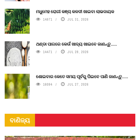
ମଧୁମେହ ରୋଗୀ କଞ୍ଚା କଳଦୀ ଖାଇବା ଲାଭଦାୟକ
14971
JUL 31, 2026
ଥଣ୍ଡା ପାଗରେ କେଉଁ ଖାଦ୍ୟ ଖାଇବେ ଜାଣନ୍ତୁ.....
14471
JUL 28, 2026
ଶୋଇବାର କେତେ ସମୟ ପୂର୍ବରୁ ପିଇବେ ପାଣି ଜାଣନ୍ତୁ.....
16094
JUL 27, 2026
ବାଣିଜ୍ୟ