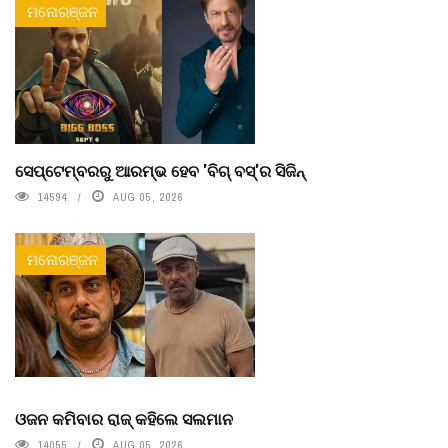
ମନୋରଞ୍ଜନ
ସେପ୍ଟେମ୍ବରରୁ ଆରମ୍ଭ ହେବ 'ବିଗ୍ ବସ୍'ର ସିଜିନ୍
14594
AUG 05, 2026
ମନୋରଞ୍ଜନ
ଓଜନ କମିବାର ରାଜ୍ କହିଲେ ସଲମାନ
14055
AUG 05, 2026