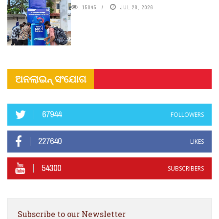
15045
JUL 28, 2026
ଅନଲାଇନ୍ ସଂଯୋଗ
67944
FOLLOWERS
227640
LIKES
54300
SUBSCRIBERS
Subscribe to our Newsletter