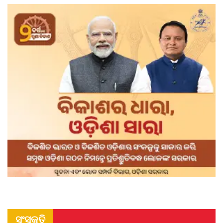
ସଂସ୍କୃତି