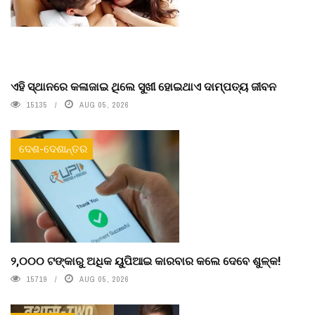
ଏହି ସ୍ଥାନରେ କଳାଜାଇ ଥିଲେ ସୁଖୀ ହୋଇଥାଏ ଦାମ୍ପତ୍ୟ ଜୀବନ
15135
AUG 05, 2026
ଦେଶ-ଦେଶାନ୍ତର
୨,୦୦୦ ଟଙ୍କାରୁ ଅଧିକ ୟୁପିଆଇ କାରବାର କଲେ ଦେବେ ଶୁଳ୍କ!
15719
AUG 05, 2026