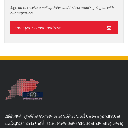
Sign up to receive email updates and to hear what's going on with
our magazine!
ଆଜିକାଲି, ମୁଦ୍ରିତ ଖବରକାଗଜ ପଢିବା ପାଇଁ ଲୋକଙ୍କ ପାଖରେ
ପର୍ଯ୍ୟାପ୍ତ ସମୟ ନାହିଁ, ଯାହା ଗତକାଲିର ସାଧାରଣ ଘଟଣାକୁ କଭର୍