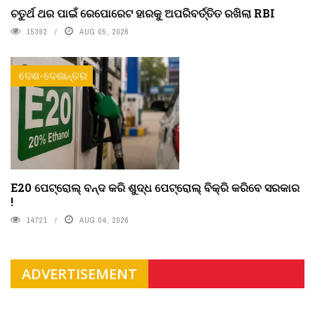
ଚତୁର୍ଥ ଥର ପାଇଁ ରେପୋରେଟ ହାରକୁ ଅପରିବର୍ତ୍ତିତ ରଖିଲା RBI
15392
AUG 05, 2026
ଦେଶ-ଦେଶାନ୍ତର
E20 ପେଟ୍ରୋଲ୍ ବନ୍ଦ କରି ଶୁଦ୍ଧ ପେଟ୍ରୋଲ୍ ବିକ୍ରି କରିବେ ସରକାର
!
14721
AUG 04, 2026
ADVERTISEMENT