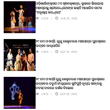
ଓଡ଼ିଶାଲିଙ୍କ୍ସର ୮ମ ସ୍ଵନକ୍ଷତ୍ର, ଲୁହରେ ଭିଜାଇଲା
ମହାପ୍ରଭୁ ଶ୍ରୀଜଗନ୍ନାଥଙ୍କ ଭକ୍ତି ଆଧାରିତ ନାଟକ
‘ଅଦୃଶ୍ୟ ଜଗନ୍ନାଥ‘
17015
JUN 25, 2025
୨୯ ତମ ଓଏମ୍‌ସି. ଗୁରୁ କେଳୁଚରଣ ମହାପାତ୍ର ପୁରସ୍କାର
ଉତ୍ସବ ଉଦ୍‍ଯାପିତ
17624
SEP 10, 2023
୨୯ ତମ ଓଏମ୍‌ସି ଗୁରୁ କେଳୁଚରଣ ମହାପାତ୍ର ପୁରସ୍କାର
ଉତ୍ସବର ଚତୁର୍ଥ ସଂଧ୍ୟାରେ କୁଚିପୁଡ଼ି ନୃତ୍ୟ ସାଙ୍ଗକୁ
ତବଲା ବାଦରେ ଦର୍ଶକ ବିଭୋର
17675
SEP 09, 2023