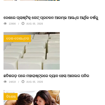
ଦେଶରେ ପ୍ଲାଷ୍ଟିକ୍ ନୋଟ୍‌ ପ୍ରଚଳନ ଆରମ୍ଭ ଆସନ୍ତା ଆର୍ଥିକ ବର୍ଷରୁ
13906
AUG 05, 2026
ଦେଶ-ଦେଶାନ୍ତର
ଛତିଶଗଡ଼ ପରେ ମହାରାଷ୍ଟ୍ରରେ ବ୍ୟାନ ହେଲା ଆନାଲଗ ପନିର
14919
AUG 05, 2026
ବିଶେଷ