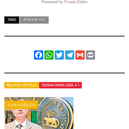
Powered by
Froala Editor
TAGS
ATTACK BY HUTI
Facebook
WhatsApp
Twitter
Telegram
Gmail
Print
RELATED ARTICLES
ODISHA NEWS LENS 4.1
ଦେଶ-ଦେଶାନ୍ତର