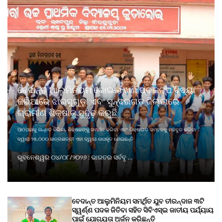
ବେଦାନ୍ତ ଆଲୁମିନିୟମ କୋଇଲା ଖଣି ପ୍ରକଳ୍ପ ବିଦ୍ୟା
ଜରିଆରେ ଝାରସୁଗୁଡ଼ା ଏବଂ ସୁନ୍ଦରଗଡ଼ ଜିଲ୍ଲାରେ
ଗ୍ରାମୀଣ ଶିକ୍ଷାକୁ ସୁଦୃଢ଼ କରୁଛି
ପାଠପଢାକୁ ଉନ୍ନତ କରିବା, ଶିକ୍ଷକଙ୍କୁ ସମର୍ଥନ କରିବା ଏବଂ ଶିକ୍ଷାଗତ ସମ୍ବଳକୁ ମଜବୁତ କରିବା
ଦ୍ୱାରା ୨୫,୦୦୦ ଛାତ୍ରଛାତ୍ରୀ ଏହା ଦ୍ୱାରା ଉପକୃତ ହୋଇଛନ୍ତି
ଭୁବନେଶ୍ୱର ୦୪/୦୮/୨୦୨୬ : ଭାରତର ସର୍ବବୃ ...
ବେଦାନ୍ତ ଆଲୁମିନିୟମ ସମର୍ଥିତ ଯୁବ ତୀରନ୍ଦାଜ ୩ଟି
ସ୍ୱର୍ଣ୍ଣ ପଦକ ଜିତିବା ସହିତ ସିବିଏସ୍ଇ ଜାତୀୟ ପର୍ଯ୍ୟାୟ
ପାଇଁ ଯୋଗ୍ୟତା ଅର୍ଜନ କରିଛନ୍ତି