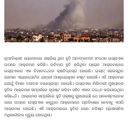
ନୂଆଦିଲ୍ଲୀ: ୟେମେନରେ ସକ୍ରିୟ ଥିବା ହୁତି ଆତଙ୍କବାଦୀ ସଂଗଠନ ଇସ୍ରାଏଲ
ଉପରେ ଆକ୍ରମଣ କରିଛି। ରବିବାର ହୁତି କରିଥିବା ଡ୍ରୋନ ଆକ୍ରମଣରେ
ଇସ୍ରାଏଲର ଏକ ବିମାନବନ୍ଦର କ୍ଷତିଗ୍ରସ୍ତ ହୋଇଛି। ଇଲାଟ୍‌ ସହରସ୍ଥିତ
ରୋମାନ ଏୟାରପୋର୍ଟର ଯାତ୍ରୀ ଆଶ୍ରୟସ୍ଥଳ ନଷ୍ଟ ହୋଇଛି। ଏହି ଆକ୍ରମଣ
ଯୋଗୁଁ ବିମାନ ଚଳାଚଳ ବାଧାପ୍ରାପ୍ତ ହୋଇଛି। ଇସ୍ରାଏଲ ମିଲିଟାରୀ ମୁଖପାତ୍ର
ହୁତିର ଆକ୍ରମଣ ସମ୍ପର୍କରେ ସ୍ପଷ୍ଟ କରିବା ସହିତ ଏହାର ତଦନ୍ତ କରାଯାଉଥିବା
କହିଛନ୍ତି। ଆକ୍ରମଣ ସମ୍ପର୍କରେ ହୁତି ପକ୍ଷରୁ କୁହାଯାଇଛି ଯେ ପାଲେଷ୍ଟାଇନର
ଗାଜା ଉପରେ ଇସ୍ରାଏଲ କରୁଥିବା ଆକ୍ରମଣର ପ୍ରତିଶୋଧ ନେବାକୁ ଏପରି
ଆକ୍ରମଣ ହୋଇଛି। ଏହି ଆକ୍ରମଣରେ ହୁତିର ଜଣେ ବରିଷ୍ଠ ପ୍ରଶାସନିକ
ଅଧିକାରୀଙ୍କ ମୃତ୍ୟୁ ହୋଇଥିଲା।