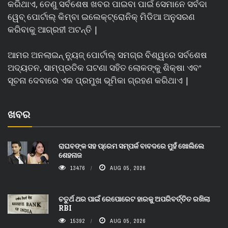
କରିଥାଏ, ତେଣୁ ସର୍ବଶେଷ ଖବର ପାଇବା ପାଇଁ ସେମାନେ ସର୍ବଦା
ୱେବ୍ ପୋର୍ଟାଲ୍ କିମ୍ବା ଇଲେକ୍ଟ୍ରୋନିକ୍ ମିଡିଆ ଅନୁସରଣ
କରିବାକୁ ଆଗ୍ରହୀ ଅଟନ୍ତି |
ଆମର ଅନଲାଇନ୍ ନ୍ୟୁଜ୍ ପୋର୍ଟାଲ୍ ସମଗ୍ର ବିଶ୍ୱରେ ସର୍ବଶେଷ
ଅଦ୍ୟତନ, ସାମ୍ପ୍ରତିକ ଘଟଣା ସହିତ ଲୋକଙ୍କୁ ଶିକ୍ଷା ଏବଂ
ସୂଚନା ଦେବାରେ ଏକ ପ୍ରମୁଖ ଭୂମିକା ଗ୍ରହଣ କରିଥାଏ |
ଖବର
ରାଘବଙ୍କ ସହ ପ୍ରେମ ସମ୍ପର୍କ ବାବଦରେ ମୁହଁ ଖୋଲିଲେ
ଶେହନାଜ
13476
AUG 05, 2026
ଚତୁର୍ଥ ଥର ପାଇଁ ରେପୋରେଟ ହାରକୁ ଅପରିବର୍ତ୍ତିତ ରଖିଲା
RBI
15392
AUG 05, 2026