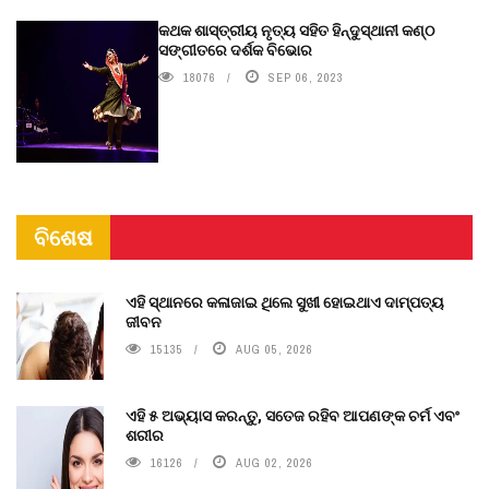
କଥକ ଶାସ୍ତ୍ରୀୟ ନୃତ୍ୟ ସହିତ ହିନ୍ଦୁସ୍ଥାନୀ କଣ୍ଠ
ସଙ୍ଗୀତରେ ଦର୍ଶକ ବିଭୋର
18076
SEP 06, 2023
ବିଶେଷ
ଏହି ସ୍ଥାନରେ କଳାଜାଇ ଥିଲେ ସୁଖୀ ହୋଇଥାଏ ଦାମ୍ପତ୍ୟ
ଜୀବନ
15135
AUG 05, 2026
ଏହି ୫ ଅଭ୍ୟାସ କରନ୍ତୁ, ସତେଜ ରହିବ ଆପଣଙ୍କ ଚର୍ମ ଏବଂ
ଶରୀର
16126
AUG 02, 2026