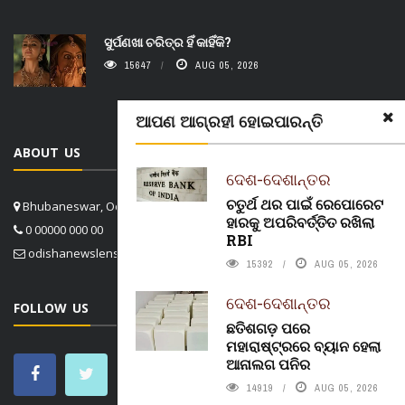
ସୁର୍ପଣଖା ଚରିତ୍ର ହିଁ କାହିଁକି?
15647
AUG 05, 2026
ଆପଣ ଆଗ୍ରହୀ ହୋଇପାରନ୍ତି
ABOUT US
ଦେଶ-ଦେଶାନ୍ତର
ଚତୁର୍ଥ ଥର ପାଇଁ ରେପୋରେଟ
Bhubaneswar, Odisha, India
ହାରକୁ ଅପରିବର୍ତ୍ତିତ ରଖିଲା
0 00000 000 00
RBI
odishanewslens@gmail.com
15392
AUG 05, 2026
ଦେଶ-ଦେଶାନ୍ତର
FOLLOW US
ଛତିଶଗଡ଼ ପରେ
ମହାରାଷ୍ଟ୍ରରେ ବ୍ୟାନ ହେଲା
ଆନାଲଗ ପନିର
14919
AUG 05, 2026