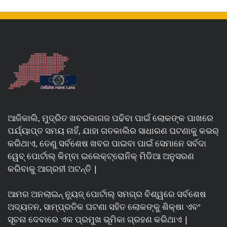
ଆଜିକାଲି, ମୁଦ୍ରିତ ଖବରକାଗଜ ପଢିବା ପାଇଁ ଲୋକଙ୍କ ପାଖରେ
ପର୍ଯ୍ୟାପ୍ତ ସମୟ ନାହିଁ, ଯାହା ଗତକାଲିର ସାଧାରଣ ଘଟଣାକୁ କଭର୍
କରିଥାଏ, ତେଣୁ ସର୍ବଶେଷ ଖବର ପାଇବା ପାଇଁ ସେମାନେ ସର୍ବଦା
ୱେବ୍ ପୋର୍ଟାଲ୍ କିମ୍ବା ଇଲେକ୍ଟ୍ରୋନିକ୍ ମିଡିଆ ଅନୁସରଣ
କରିବାକୁ ଆଗ୍ରହୀ ଅଟନ୍ତି |
ଆମର ଅନଲାଇନ୍ ନ୍ୟୁଜ୍ ପୋର୍ଟାଲ୍ ସମଗ୍ର ବିଶ୍ୱରେ ସର୍ବଶେଷ
ଅଦ୍ୟତନ, ସାମ୍ପ୍ରତିକ ଘଟଣା ସହିତ ଲୋକଙ୍କୁ ଶିକ୍ଷା ଏବଂ
ସୂଚନା ଦେବାରେ ଏକ ପ୍ରମୁଖ ଭୂମିକା ଗ୍ରହଣ କରିଥାଏ |