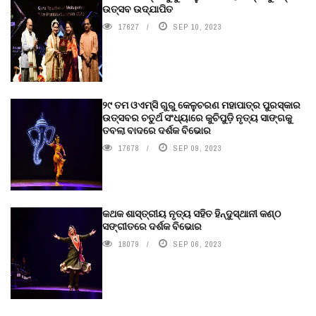
ଉତ୍ସବ ଉଦ୍‍ଯାପିତ
17627
SEP 10, 2023
୨୯ ତମ ଓଏମ୍‌ସି ଗୁରୁ କେଳୁଚରଣ ମହାପାତ୍ର ପୁରସ୍କାର
ଉତ୍ସବର ଚତୁର୍ଥ ସଂଧ୍ୟାରେ କୁଚିପୁଡ଼ି ନୃତ୍ୟ ସାଙ୍ଗକୁ
ତବଲା ବାଦରେ ଦର୍ଶକ ବିଭୋର
17678
SEP 09, 2023
କଥକ ଶାସ୍ତ୍ରୀୟ ନୃତ୍ୟ ସହିତ ହିନ୍ଦୁସ୍ଥାନୀ କଣ୍ଠ
ସଙ୍ଗୀତରେ ଦର୍ଶକ ବିଭୋର
18079
SEP 06, 2023