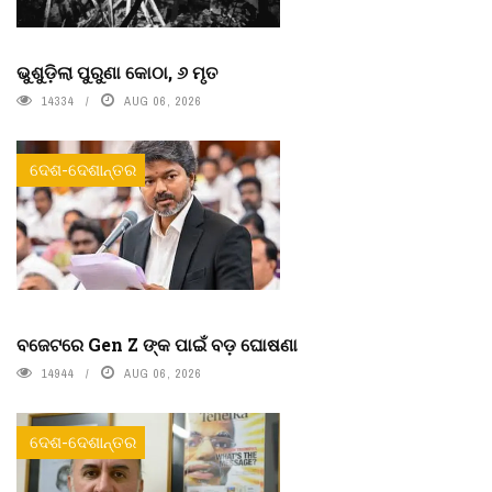
ଭୁଶୁଡ଼ିଲା ପୁରୁଣା କୋଠା, ୬ ମୃତ
14334
AUG 06, 2026
ଦେଶ-ଦେଶାନ୍ତର
ବଜେଟରେ Gen Z ଙ୍କ ପାଇଁ ବଡ଼ ଘୋଷଣା
14944
AUG 06, 2026
ଦେଶ-ଦେଶାନ୍ତର