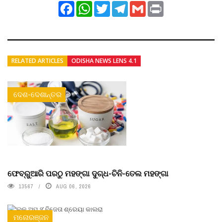
Facebook
WhatsApp
Twitter
Telegram
Gmail
Print
RELATED ARTICLES
ODISHA NEWS LENS 4.1
ଦେଶ-ଦେଶାନ୍ତର
ଫେବ୍ରୁଆରି ପରଠୁ ମହଙ୍ଗା ଦୁଗ୍ଧ-ଚିନି-ତେଲ ମହଙ୍ଗା
13567
AUG 06, 2026
ମନୋରଞ୍ଜନ