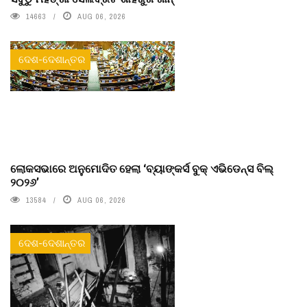
14663
AUG 06, 2026
ଦେଶ-ଦେଶାନ୍ତର
ଲୋକସଭାରେ ଅନୁମୋଦିତ ହେଲା ‘ବ୍ୟାଙ୍କର୍ସ ବୁକ୍ ଏଭିଡେନ୍ସ ବିଲ୍
୨୦୨୬’
13584
AUG 06, 2026
ଦେଶ-ଦେଶାନ୍ତର