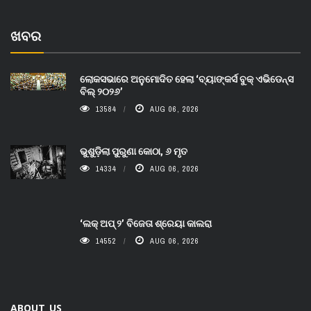
ଖବର
ଲୋକସଭାରେ ଅନୁମୋଦିତ ହେଲା ‘ବ୍ୟାଙ୍କର୍ସ ବୁକ୍ ଏଭିଡେନ୍ସ
ବିଲ୍ ୨୦୨୬’
13584
AUG 06, 2026
ଭୁଶୁଡ଼ିଲା ପୁରୁଣା କୋଠା, ୬ ମୃତ
14334
AUG 06, 2026
‘ଲକ୍ ଅପ୍ ୨’ ବିଜେତା ଶ୍ରେୟା କାଲରା
14552
AUG 06, 2026
ABOUT US