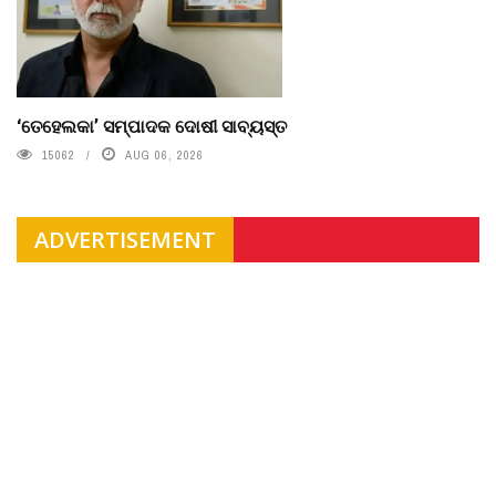
‘ତେହେଲକା’ ସମ୍ପାଦକ ଦୋଷୀ ସାବ୍ୟସ୍ତ
15062
AUG 06, 2026
ADVERTISEMENT