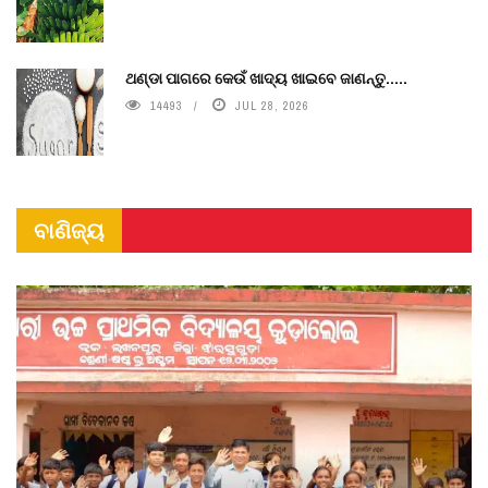
ଥଣ୍ଡା ପାଗରେ କେଉଁ ଖାଦ୍ୟ ଖାଇବେ ଜାଣନ୍ତୁ.....
14493
JUL 28, 2026
ବାଣିଜ୍ୟ