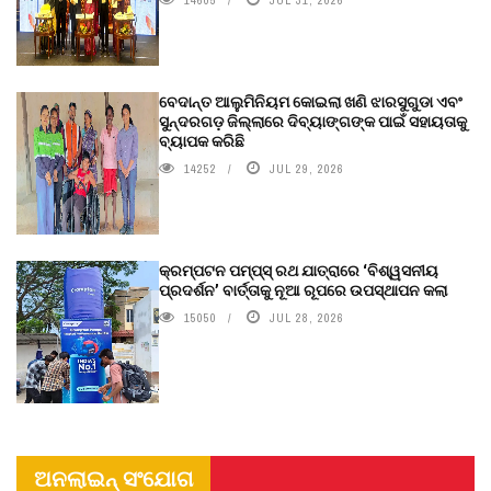
ବେଦାନ୍ତ ଆଲୁମିନିୟମ କୋଇଲା ଖଣି ଝାରସୁଗୁଡା ଏବଂ
ସୁନ୍ଦରଗଡ଼ ଜିଲ୍ଲାରେ ଦିବ୍ୟାଙ୍ଗଙ୍କ ପାଇଁ ସହାୟତାକୁ
ବ୍ୟାପକ କରିଛି
14252
JUL 29, 2026
କ୍ରମ୍ପଟନ ପମ୍ପ୍‌ସ୍‌ ରଥ ଯାତ୍ରାରେ ‘ବିଶ୍ୱସନୀୟ
ପ୍ରଦର୍ଶନ’ ବାର୍ତ୍ତାକୁ ନୂଆ ରୂପରେ ଉପସ୍ଥାପନ କଲା
15050
JUL 28, 2026
ଅନଲାଇନ୍ ସଂଯୋଗ