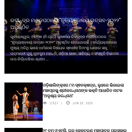
ରବୀନ୍ଦ୍ର ମଣ୍ଡପଠାରେ "ନୃତ୍ୟାଞ୍ଜଳୟ ଉତ୍ସବ-୨୦୨୨"
ଅନୁଷ୍ଠିତ
ଭୁବନେଶ୍ୱର, ୧୫/୦୫ (ନି.ପ୍ର.): ସ୍ଥାନୀୟ ରବୀନ୍ଦ୍ର ମଣ୍ଡପଠାରେ
"ନୃତ୍ୟାଞ୍ଜଳୟ ଉତ୍ସବ-୨୦୨୨" ଅନୁଷ୍ଠିତ ହୋଇଯାଇଛି । କାର୍ଯ୍ୟକ୍ରମରେ
ମୁଖ୍ୟ ଅତିଥି ଭାବେ ଧର୍ମଶାଳା ବିଧାୟକ ସ୍ଵାଧୀନ ହିମାଂଶୁ ଶେଖର ସାହୁ,
ପଦ୍ମଶ୍ରୀ ଗୁରୁ କୁମକୁମ ମହାନ୍ତି, ଓଡ଼ିଆ ଭାଷା, ସାହିତ୍ୟ ଓ ସଂସ୍କୃତି ବିଭାଗର
ଉପ-ନିର୍ଦ୍ଦେଶିକା ଶ୍ରୀମ ...
ଓଡ଼ିଶାଲିଙ୍କ୍ସର ୮ମ ସ୍ଵନକ୍ଷତ୍ର, ଲୁହରେ ଭିଜାଇଲା
ମହାପ୍ରଭୁ ଶ୍ରୀଜଗନ୍ନାଥଙ୍କ ଭକ୍ତି ଆଧାରିତ ନାଟକ
‘ଅଦୃଶ୍ୟ ଜଗନ୍ନାଥ‘
17017
JUN 25, 2025
୨୯ ତମ ଓଏମ୍‌ସି. ଗୁରୁ କେଳୁଚରଣ ମହାପାତ୍ର ପୁରସ୍କାର