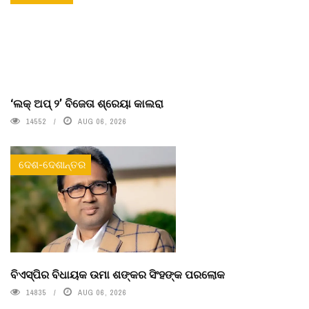
‘ଲକ୍ ଅପ୍ ୨’ ବିଜେତା ଶ୍ରେୟା କାଲରା
14552
AUG 06, 2026
ଦେଶ-ଦେଶାନ୍ତର
ବିଏସ୍‌ପିର ବିଧାୟକ ଉମା ଶଙ୍କର ସିଂହଙ୍କ ପରଲୋକ
14835
AUG 06, 2026