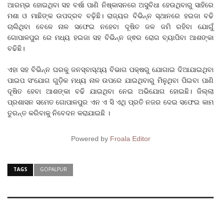
ଆରମ୍ଭ ହୋଇଥିବା ସହ ବର୍ଷା ପାଣି ନିଷ୍କାସନରେ ଅସୁବିଧା ହେଉଥିବାରୁ ସାହିରେ
ମଶା ଓ ମାଛିଙ୍କ ଉପଦ୍ରବ ବଢ଼ିଛି। ରାଜ୍ୟର ବିଭିନ୍ନ ସ୍ଥାନରେ ହଇଜା ବଢି
ଚାଲିଥିବା ବେଳେ ନାଳ ସଫେଇ ନହେବା ଦୂଷିତ ଜଳ ଜମି ରହିବା ଯୋଗୁଁ
ଗୋପାଳପୁର ରେ ମଧ୍ୟ ହଇଜା ସହ ବିଭିନ୍ନ ଜ୍ଵର ରୋଗ ବ୍ୟାପିବା ଆଶଙ୍କା
ବଢିଛି।
ଏହା ସହ ବିଭିନ୍ନ ଘରକୁ ଜନସ୍ବାସ୍ଥ୍ୟ ବିଭାଗ ପକ୍ଷରୁ ଯୋଗାଇ ଦିଆଯାଇଥିବା
ପାଇପ ସଂଯୋଗ ଗୁଡ଼ିକ ମଧ୍ୟ ନାଳ ଉପରେ ଯାଇଥିବାରୁ ମିଳୁଥିବା ପିଇବା ପାଣି
ଦୂଷିତ ହେବା ଆଶଙ୍କା ବଢି ଯାଇଥିବା ନେଇ ଅଭିଯୋଗ ହୋଇଛି। ଜିଲ୍ଲା
ପ୍ରଶାସନ ସମେତ ଗୋପାଳପୁର ଏନ ଏ ସି ଏଥି ପ୍ରତି ନଜର ଦେଇ ସଫେଇ କାମ
ତୁରନ୍ତ କରିବାକୁ ନିବେଦନ କରାଯାଇଛି ।
Powered by
Froala Editor
TAGS
GOPALPUR