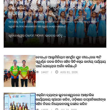
ବେଦାନ୍ତ ଆଲୁମିନିୟମ କୋଇଲା ଖଣି ପ୍ରକଳ୍ପ ବିଦ୍ୟା
ଜରିଆରେ ଝାରସୁଗୁଡ଼ା ଏବଂ ସୁନ୍ଦରଗଡ଼ ଜିଲ୍ଲାରେ
ଗ୍ରାମୀଣ ଶିକ୍ଷାକୁ ସୁଦୃଢ଼ କରୁଛି
ପାଠପଢାକୁ ଉନ୍ନତ କରିବା, ଶିକ୍ଷକଙ୍କୁ ସମର୍ଥନ କରିବା ଏବଂ ଶିକ୍ଷାଗତ ସମ୍ବଳକୁ ମଜବୁତ କରିବା
ଦ୍ୱାରା ୨୫,୦୦୦ ଛାତ୍ରଛାତ୍ରୀ ଏହା ଦ୍ୱାରା ଉପକୃତ ହୋଇଛନ୍ତି
ଭୁବନେଶ୍ୱର ୦୪/୦୮/୨୦୨୬ : ଭାରତର ସର୍ବବୃ ...
ବେଦାନ୍ତ ଆଲୁମିନିୟମ ସମର୍ଥିତ ଯୁବ ତୀରନ୍ଦାଜ ୩ଟି
ସ୍ୱର୍ଣ୍ଣ ପଦକ ଜିତିବା ସହିତ ସିବିଏସ୍ଇ ଜାତୀୟ ପର୍ଯ୍ୟାୟ
ପାଇଁ ଯୋଗ୍ୟତା ଅର୍ଜନ କରିଛନ୍ତି
14437
AUG 01, 2026
ଏକ୍ଜିମ ବ୍ୟାଙ୍କ ଭୁବନେଶ୍ୱରରେ ଆଞ୍ଚଳିକ
କାର୍ଯ୍ୟାଳୟ ସ୍ଥାପନ କରିବ, ଓଡ଼ିଶାର ରପ୍ତାନିକାରୀଙ୍କ
ସହିତ ନିଜର ନିୟୋଜନତାକୁ ଗଭୀର କରିବ
14605
JUL 31, 2026