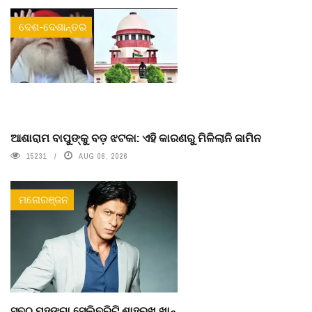
ଦେଶ-ଦେଶାନ୍ତର
ଆଶାରାମ ବାପୁଙ୍କୁ ବଡ଼ ଝଟକା: ଏହି କାରଣରୁ ମିଳିଲାନି ଜାମିନ
15231
AUG 06, 2026
ମନୋରଞ୍ଜନ
ସବୁଠୁ ମହଙ୍ଗା ସେଲିବ୍ରିଟି ଶାହରୁଖ ଖାନ୍