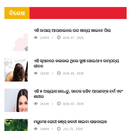
ବିଶେଷ
ଏହି ଉପାୟ ଆପଣାଇଲେ ଘର ଖାଦ୍ୟ ଖାଇବେ ପିଲା
13424
AUG 07, 2026
ଏହି ସ୍ଥାନରେ କଳାଜାଇ ଥିଲେ ସୁଖୀ ହୋଇଥାଏ ଦାମ୍ପତ୍ୟ
ଜୀବନ
15338
AUG 05, 2026
ଏହି ୫ ଅଭ୍ୟାସ କରନ୍ତୁ, ସତେଜ ରହିବ ଆପଣଙ୍କ ଚର୍ମ ଏବଂ
ଶରୀର
16148
AUG 02, 2026
ମଧୁମେହ ରୋଗୀ କଞ୍ଚା କଳଦୀ ଖାଇବା ଲାଭଦାୟକ
14994
JUL 31, 2026