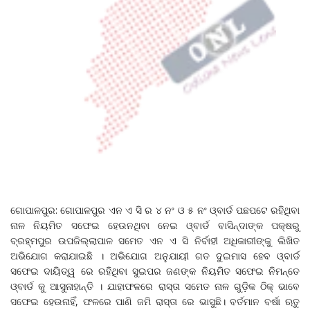
ଗୋପାଳପୁର: ଗୋପାଳପୁର ଏନ ଏ ସି ର ୪ ନଂ ଓ ୫ ନଂ ଓ୍ବାର୍ଡ ପଛପଟେ ରହିଥିବା
ନାଳ ନିୟମିତ ସଫେଇ ହେଉନଥିବା ନେଇ ଓ୍ବାର୍ଡ ବାସିନ୍ଦାଙ୍କ ପକ୍ଷରୁ
ବ୍ରହ୍ମପୁର ଉପଜିଲ୍ଲାପାଳ ସମେତ ଏନ ଏ ସି ନିର୍ବାହୀ ଅଧିକାରୀଙ୍କୁ ଲିଖିତ
ଅଭିଯୋଗ କରାଯାଇଛି । ଅଭିଯୋଗ ଅନୁଯାୟୀ ଗତ ଦୁଇମାସ ହେବ ଓ୍ବାର୍ଡ
ସଫେଇ ଦାୟିତ୍ୱ ରେ ରହିଥିବା ସୁଇପର ଜଣଙ୍କ ନିୟମିତ ସଫେଇ ନିମନ୍ତେ
ଓ୍ବାର୍ଡ କୁ ଆସୁନାହାନ୍ତି । ଯାହାଫଳରେ ରାସ୍ତା ସମେତ ନାଳ ଗୁଡ଼ିକ ଠିକ୍ ଭାବେ
ସଫେଇ ହେଉନାହିଁ, ଫଳରେ ପାଣି ଜମି ରାସ୍ତା ରେ ଭାସୁଛି। ବର୍ତମାନ ବର୍ଷା ଋତୁ