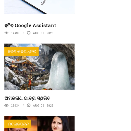
ହଟିବ Google Assistant
14493
AUG 09, 2026
ଦେଶ-ଦେଶାନ୍ତର
ଅମରନାଥ ଯାତ୍ରା ସ୍ଥଗିତ
13634
AUG 09, 2026
ମନୋରଞ୍ଜନ