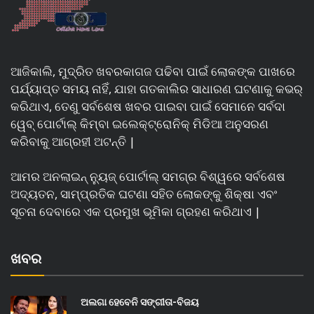
ଆଜିକାଲି, ମୁଦ୍ରିତ ଖବରକାଗଜ ପଢିବା ପାଇଁ ଲୋକଙ୍କ ପାଖରେ
ପର୍ଯ୍ୟାପ୍ତ ସମୟ ନାହିଁ, ଯାହା ଗତକାଲିର ସାଧାରଣ ଘଟଣାକୁ କଭର୍
କରିଥାଏ, ତେଣୁ ସର୍ବଶେଷ ଖବର ପାଇବା ପାଇଁ ସେମାନେ ସର୍ବଦା
ୱେବ୍ ପୋର୍ଟାଲ୍ କିମ୍ବା ଇଲେକ୍ଟ୍ରୋନିକ୍ ମିଡିଆ ଅନୁସରଣ
କରିବାକୁ ଆଗ୍ରହୀ ଅଟନ୍ତି |
ଆମର ଅନଲାଇନ୍ ନ୍ୟୁଜ୍ ପୋର୍ଟାଲ୍ ସମଗ୍ର ବିଶ୍ୱରେ ସର୍ବଶେଷ
ଅଦ୍ୟତନ, ସାମ୍ପ୍ରତିକ ଘଟଣା ସହିତ ଲୋକଙ୍କୁ ଶିକ୍ଷା ଏବଂ
ସୂଚନା ଦେବାରେ ଏକ ପ୍ରମୁଖ ଭୂମିକା ଗ୍ରହଣ କରିଥାଏ |
ଖବର
ଅଲଗା ହେବେନି ସଙ୍ଗୀତା-ବିଜୟ