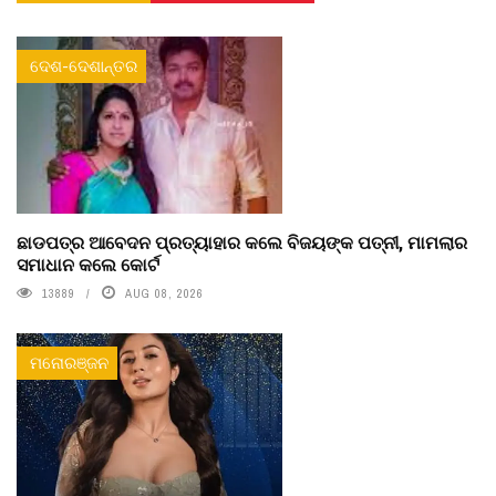
ଦେଶ-ଦେଶାନ୍ତର
ଛାଡପତ୍ର ଆବେଦନ ପ୍ରତ୍ୟାହାର କଲେ ବିଜୟଙ୍କ ପତ୍ନୀ, ମାମଲାର
ସମାଧାନ କଲେ କୋର୍ଟ
13889
AUG 08, 2026
ମନୋରଞ୍ଜନ