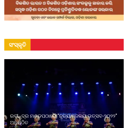
ସଂସ୍କୃତି
ରବୀନ୍ଦ୍ର ମଣ୍ଡପଠାରେ "ନୃତ୍ୟାଞ୍ଜଳୟ ଉତ୍ସବ-୨୦୨୨"
ଅନୁଷ୍ଠିତ