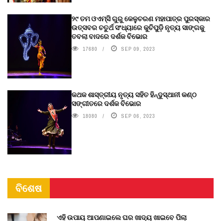
୨୯ ତମ ଓଏମ୍‌ସି ଗୁରୁ କେଳୁଚରଣ ମହାପାତ୍ର ପୁରସ୍କାର
ଉତ୍ସବର ଚତୁର୍ଥ ସଂଧ୍ୟାରେ କୁଚିପୁଡ଼ି ନୃତ୍ୟ ସାଙ୍ଗକୁ
ତବଲା ବାଦରେ ଦର୍ଶକ ବିଭୋର
17680
SEP 09, 2023
କଥକ ଶାସ୍ତ୍ରୀୟ ନୃତ୍ୟ ସହିତ ହିନ୍ଦୁସ୍ଥାନୀ କଣ୍ଠ
ସଙ୍ଗୀତରେ ଦର୍ଶକ ବିଭୋର
18080
SEP 06, 2023
ବିଶେଷ
ଏହି ଉପାୟ ଆପଣାଇଲେ ଘର ଖାଦ୍ୟ ଖାଇବେ ପିଲା