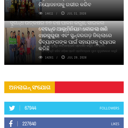
ନିୟୋଜନତାକୁ ଗଭୀର କରିବ
14611
JUL 31, 2026
ସୁଗନ୍ଧ ଉତ୍କର୍ଷର ୭୭ ବର୍ଷ ପାଳନ କରୁଛି, ସାଇକଲ
ବେଦାନ୍ତ ଆଲୁମିନିୟମ କୋଇଲା ଖଣି
ପିୟୋର୍‌ ଅଗରବତୀ ଭୁବନେଶ୍ୱରରେ ପାର୍ବଣ କାଳୀନ
ଝାରସୁଗୁଡା ଏବଂ ସୁନ୍ଦରଗଡ଼ ଜିଲ୍ଲାରେ
ନବସୃଜନ ଉନ୍ମୋଚନ କଲା
ଦିବ୍ୟାଙ୍ଗଙ୍କ ପାଇଁ ସହାୟତାକୁ ବ୍ୟାପକ
ବାଉଁଶ ବିହୀନ କଠିନ ଧୂପ ଏବଂ ମେଦିନୀ ଜୁଡୱା କପ୍‌ ସାମ୍ବ୍ରାନି ପ୍ରଦର୍ଶିତ କରୁଛି; ନବସୃଜନ,
କରିଛି
ଦୀର୍ଘସ୍ଥାୟିତା ଏବଂ ଆଧ୍ୟାତ୍ମିକ ଅନୁଭୂତି ସହିତ ଓଡ଼ିଶା ପ୍ରତି ପ୍ରତିବଦ୍ଧତା ପୁନଃ ସୁଦୃଢୀକରଣ କରୁଛି
14261
JUL 29, 2026
ଅନଲାଇନ୍ ସଂଯୋଗ
67944
FOLLOWERS
227640
LIKES