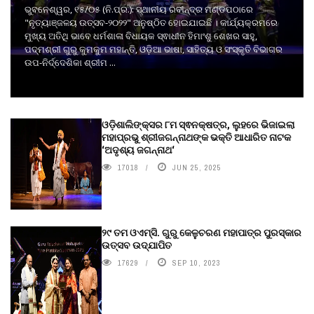
ଭୁବନେଶ୍ୱର, ୧୫/୦୫ (ନି.ପ୍ର.): ସ୍ଥାନୀୟ ରବୀନ୍ଦ୍ର ମଣ୍ଡପଠାରେ
"ନୃତ୍ୟାଞ୍ଜଳୟ ଉତ୍ସବ-୨୦୨୨" ଅନୁଷ୍ଠିତ ହୋଇଯାଇଛି । କାର୍ଯ୍ୟକ୍ରମରେ
ମୁଖ୍ୟ ଅତିଥି ଭାବେ ଧର୍ମଶାଳା ବିଧାୟକ ସ୍ଵାଧୀନ ହିମାଂଶୁ ଶେଖର ସାହୁ,
ପଦ୍ମଶ୍ରୀ ଗୁରୁ କୁମକୁମ ମହାନ୍ତି, ଓଡ଼ିଆ ଭାଷା, ସାହିତ୍ୟ ଓ ସଂସ୍କୃତି ବିଭାଗର
ଉପ-ନିର୍ଦ୍ଦେଶିକା ଶ୍ରୀମ ...
ଓଡ଼ିଶାଲିଙ୍କ୍ସର ୮ମ ସ୍ଵନକ୍ଷତ୍ର, ଲୁହରେ ଭିଜାଇଲା
ମହାପ୍ରଭୁ ଶ୍ରୀଜଗନ୍ନାଥଙ୍କ ଭକ୍ତି ଆଧାରିତ ନାଟକ
‘ଅଦୃଶ୍ୟ ଜଗନ୍ନାଥ‘
17018
JUN 25, 2025
୨୯ ତମ ଓଏମ୍‌ସି. ଗୁରୁ କେଳୁଚରଣ ମହାପାତ୍ର ପୁରସ୍କାର
ଉତ୍ସବ ଉଦ୍‍ଯାପିତ
17629
SEP 10, 2023