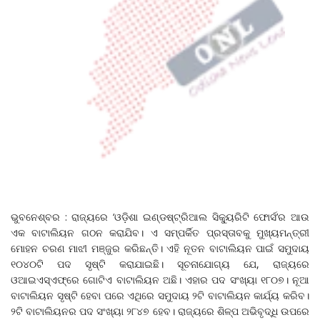
ଭୁବନେଶ୍ବର : ରାଜ୍ୟରେ ‘ଓଡ଼ିଶା ଇଣ୍ଡଷ୍ଟ୍ରିଆଲ ସିକ୍ୟୁରିଟି ଫୋର୍ସ’ର ଆଉ
ଏକ ବାଟାଲିୟନ ଗଠନ କରାଯିବ। ଏ ସମ୍ପର୍କିତ ପ୍ରସ୍ତାବକୁ ମୁଖ୍ୟମନ୍ତ୍ରୀ
ମୋହନ ଚରଣ ମାଝୀ ମଞ୍ଜୁର କରିଛନ୍ତି। ଏହି ନୂତନ ବାଟାଲିୟନ ପାଇଁ ସମୁଦାୟ
୧୦୪୦ଟି ପଦ ସୃଷ୍ଟି କରାଯାଇଛି। ସୂଚନାଯୋଗ୍ୟ ଯେ, ରାଜ୍ୟରେ
ଓଆଇଏସ୍‌ଏଫ୍‌ରେ ଗୋଟିଏ ବାଟାଲିୟନ ଅଛି। ଏହାର ପଦ ସଂଖ୍ୟା ୧୮୦୭। ନୂଆ
ବାଟାଲିୟନ ସୃଷ୍ଟି ହେବା ପରେ ଏଥିରେ ସମୁଦାୟ ୨ଟି ବାଟାଲିୟନ କାର୍ଯ୍ୟ କରିବ।
୨ଟି ବାଟାଲିୟନର ପଦ ସଂଖ୍ୟା ୨୮୪୭ ହେବ। ରାଜ୍ୟରେ ଶିଳ୍ପ ଅଭିବୃଦ୍ଧି ଉପରେ