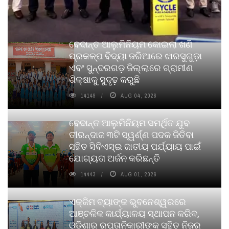
ବେଦାନ୍ତ ଆଲୁମିନିୟମ କୋଇଲା ଖଣି
ପ୍ରକଳ୍ପ ବିଦ୍ୟା ଜରିଆରେ ଝାରସୁଗୁଡ଼ା
ଏବଂ ସୁନ୍ଦରଗଡ଼ ଜିଲ୍ଲାରେ ଗ୍ରାମୀଣ
ଶିକ୍ଷାକୁ ସୁଦୃଢ଼ କରୁଛି
14149
AUG 04, 2026
ବେଦାନ୍ତ ଆଲୁମିନିୟମ ସମର୍ଥିତ ଯୁବ
ତୀରନ୍ଦାଜ ୩ଟି ସ୍ୱର୍ଣ୍ଣ ପଦକ ଜିତିବା
ସହିତ ସିବିଏସ୍ଇ ଜାତୀୟ ପର୍ଯ୍ୟାୟ ପାଇଁ
ଯୋଗ୍ୟତା ଅର୍ଜନ କରିଛନ୍ତି
14443
AUG 01, 2026
ଏକ୍ଜିମ ବ୍ୟାଙ୍କ ଭୁବନେଶ୍ୱରରେ
ଆଞ୍ଚଳିକ କାର୍ଯ୍ୟାଳୟ ସ୍ଥାପନ କରିବ,
ଓଡ଼ିଶାର ରପ୍ତାନିକାରୀଙ୍କ ସହିତ ନିଜର