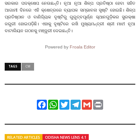
ସରକାର ପଦକ୍ଷେପ ନେଉଛନ୍ତି। ନୂଆ ନୂଆ ଶିଳ୍ପ ପ୍ରତିଷ୍ଠା ହେବା ସହିତ
ଆଗାମୀ ଦିନରେ ଏହି କ୍ଷେତ୍ରରେ ବ୍ୟାପକ ସମ୍ଭାବନା ସୃଷ୍ଟି ହୋଇଛି। ଶିଳ୍ପ
ପ୍ରତିଷ୍ଠାନ ଓ ବାଣିଜ୍ୟିକ ଦୃଷ୍ଟିରୁ ଗୁରୁତ୍ବପୂର୍ଣ୍ଣ ସ୍ଥାନଗୁଡ଼ିକର ସୁରକ୍ଷା
ଜରୁରୀ ହୋଇପଡ଼ିଛି। ଏହାକୁ ଦୃଷ୍ଟିରେ ରଖି ମୁଖ୍ୟମନ୍ତ୍ରୀ ଶ୍ରୀ ମାଝୀ ନୂଆ
ବାଟାଲିୟନ ଗଠନକୁ ମଞ୍ଜୁରୀ ଦେଇଛନ୍ତି।
Powered by
Froala Editor
TAGS
CM
Facebook
WhatsApp
Twitter
Telegram
Gmail
Print
RELATED ARTICLES
ODISHA NEWS LENS 4.1