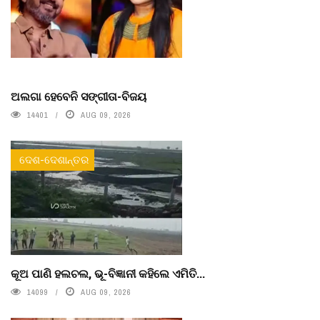
ଅଲଗା ହେବେନି ସଙ୍ଗୀତା-ବିଜୟ
14401
AUG 09, 2026
ଦେଶ-ଦେଶାନ୍ତର
କୂଅ ପାଣି ହଲଚଲ, ଭୂ-ବିଜ୍ଞାନୀ କହିଲେ ଏମିତି...
14099
AUG 09, 2026