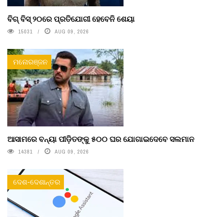
ବିଗ୍ ବିସ୍ ୨୦ରେ ପ୍ରତିଯୋଗୀ ହେବେନି ଶେୟା
15031
AUG 09, 2026
ମନୋରଞ୍ଜନ
ଆସାମରେ ବନ୍ୟା ପୀଡ଼ିତଙ୍କୁ ୫୦୦ ଘର ଯୋଗାଇଦେବେ ସଲମାନ
14381
AUG 09, 2026
ଦେଶ-ଦେଶାନ୍ତର