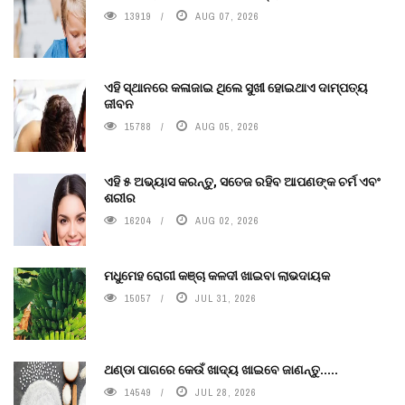
13919
AUG 07, 2026
ଏହି ସ୍ଥାନରେ କଳାଜାଇ ଥିଲେ ସୁଖୀ ହୋଇଥାଏ ଦାମ୍ପତ୍ୟ
ଜୀବନ
15788
AUG 05, 2026
ଏହି ୫ ଅଭ୍ୟାସ କରନ୍ତୁ, ସତେଜ ରହିବ ଆପଣଙ୍କ ଚର୍ମ ଏବଂ
ଶରୀର
16204
AUG 02, 2026
ମଧୁମେହ ରୋଗୀ କଞ୍ଚା କଳଦୀ ଖାଇବା ଲାଭଦାୟକ
15057
JUL 31, 2026
ଥଣ୍ଡା ପାଗରେ କେଉଁ ଖାଦ୍ୟ ଖାଇବେ ଜାଣନ୍ତୁ.....
14549
JUL 28, 2026