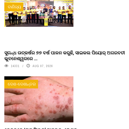
ବାଣିଜ୍ୟ
ସୁଗନ୍ଧ ଉତ୍କର୍ଷର ୭୭ ବର୍ଷ ପାଳନ କରୁଛି, ସାଇକଲ ପିୟୋର୍‌ ଅଗରବତୀ
ଭୁବନେଶ୍ୱରରେ ...
14331
AUG 07, 2026
ଦେଶ-ଦେଶାନ୍ତର