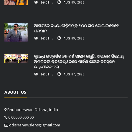
14401
AUG 09, 2026
ଆସାମରେ ବନ୍ୟା ପୀଡ଼ିତଙ୍କୁ ୫୦୦ ଘର ଯୋଗାଇଦେବେ
ସଲମାନ
14381
AUG 09, 2026
ସୁଗନ୍ଧ ଉତ୍କର୍ଷର ୭୭ ବର୍ଷ ପାଳନ କରୁଛି, ସାଇକଲ ପିୟୋର୍‌
ଅଗରବତୀ ଭୁବନେଶ୍ୱରରେ ପାର୍ବଣ କାଳୀନ ନବସୃଜନ
ଉନ୍ମୋଚନ କଲା
14331
AUG 07, 2026
ABOUT US
Bhubaneswar, Odisha, India
0 00000 000 00
odishanewslens@gmail.com