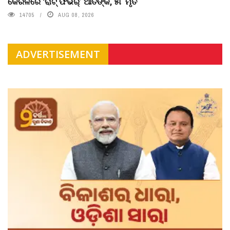
କେରଳରେ ‘ରାଟ୍ ଫିଭର୍’ ଆତଙ୍କ, ୫୮ ମୃତ
14705
AUG 08, 2026
ADVERTISEMENT