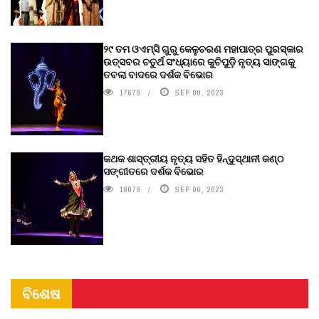
୨୯ ତମ ଓଏମ୍‌ସି ଗୁରୁ କେଳୁଚରଣ ମହାପାତ୍ର ପୁରସ୍କାର
ଉତ୍ସବର ଚତୁର୍ଥ ସଂଧ୍ୟାରେ କୁଚିପୁଡ଼ି ନୃତ୍ୟ ସାଙ୍ଗକୁ
ତବଲା ବାଦରେ ଦର୍ଶକ ବିଭୋର
17679
SEP 09, 2023
କଥକ ଶାସ୍ତ୍ରୀୟ ନୃତ୍ୟ ସହିତ ହିନ୍ଦୁସ୍ଥାନୀ କଣ୍ଠ
ସଙ୍ଗୀତରେ ଦର୍ଶକ ବିଭୋର
18079
SEP 06, 2023
ବିଶେଷ