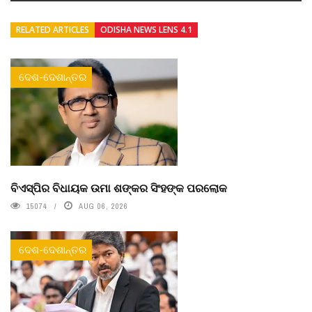
RELATED ARTICLES
ODISHA NEWS LENS 4.1
ଦେଶ-ଦେଶାନ୍ତର
ବିଏସ୍‌ପିର ବିଧାୟକ ଉମା ଶଙ୍କର ସିଂହଙ୍କ ପରଲୋକ
15074
AUG 06, 2026
ଦେଶ-ଦେଶାନ୍ତର