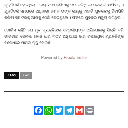
ଯୁକ୍ତିତର୍କ ହୋଇଥିଲା । କାର୍‌ ସଫା କରିବାକୁ ମନା କରିଥିଲେ ସରକାରୀ ଅଫିସର୍‌ ।
ଯୁକ୍ତିତର୍କ ସମୟରେ ଅଧିକାରୀ ଜଣକ ତାଙ୍କ କାର୍‌ରୁ ବାହାରି ଯୁବକଙ୍କୁ ପିଟାପିଟି
କରିବା ସହ ଟ୍ରକ୍ ଆଗକୁ ଠେଲି ଦେଇଥିଲେ । ଫଳରେ ଯୁବକର ମୃତ୍ୟୁ ଘଟିଥିଲା ।
ପୋଲିସ କହିଛି ଯେ ମୃତ ବ୍ୟକ୍ତିଙ୍କ ସମ୍ପର୍କୀୟଙ୍କ ଅଭିଯୋଗକୁ ଭିତ୍ତି କରି
ଭାରତୀୟ ପେନାଲ କୋଡ ଧାରା ୩୦୪ ଅନୁଯାୟୀ କାର ଚଳାଉଥିବା ବ୍ୟକ୍ତିଙ୍କ
ବିରୋଧରେ ମାମଲା ରୁଜୁ ହୋଇଛି।
Powered by
Froala Editor
TAGS
CAR
Facebook
WhatsApp
Twitter
Telegram
Gmail
Print