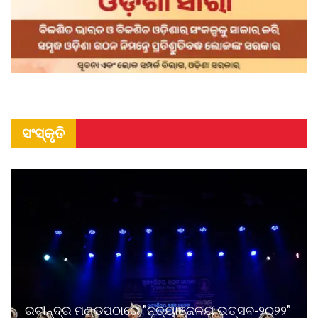
ସଂସ୍କୃତି
ରବୀନ୍ଦ୍ର ମଣ୍ଡପଠାରେ "ନୃତ୍ୟାଞ୍ଜଳୟ ଉତ୍ସବ-୨୦୨୨"