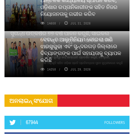
ଆଞ୍ଚଳିକ କାର୍ଯ୍ୟାଳୟ ସ୍ଥାପନ କରିବ,
ଓଡ଼ିଶାର ରପ୍ତାନିକାରୀଙ୍କ ସହିତ ନିଜର
ନିୟୋଜନତାକୁ ଗଭୀର କରିବ
14608
JUL 31, 2026
ସୁଗନ୍ଧ ଉତ୍କର୍ଷର ୭୭ ବର୍ଷ ପାଳନ କରୁଛି, ସାଇକଲ
ବେଦାନ୍ତ ଆଲୁମିନିୟମ କୋଇଲା ଖଣି
ପିୟୋର୍‌ ଅଗରବତୀ ଭୁବନେଶ୍ୱରରେ ପାର୍ବଣ କାଳୀନ
ଝାରସୁଗୁଡା ଏବଂ ସୁନ୍ଦରଗଡ଼ ଜିଲ୍ଲାରେ
ନବସୃଜନ ଉନ୍ମୋଚନ କଲା
ଦିବ୍ୟାଙ୍ଗଙ୍କ ପାଇଁ ସହାୟତାକୁ ବ୍ୟାପକ
ବାଉଁଶ ବିହୀନ କଠିନ ଧୂପ ଏବଂ ମେଦିନୀ ଜୁଡୱା କପ୍‌ ସାମ୍ବ୍ରାନି ପ୍ରଦର୍ଶିତ କରୁଛି; ନବସୃଜନ,
କରିଛି
ଦୀର୍ଘସ୍ଥାୟିତା ଏବଂ ଆଧ୍ୟାତ୍ମିକ ଅନୁଭୂତି ସହିତ ଓଡ଼ିଶା ପ୍ରତି ପ୍ରତିବଦ୍ଧତା ପୁନଃ ସୁଦୃଢୀକରଣ କରୁଛି
14258
JUL 29, 2026
ଅନଲାଇନ୍ ସଂଯୋଗ
67944
FOLLOWERS