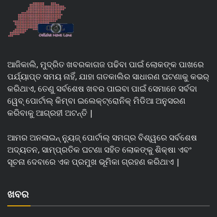
ଆଜିକାଲି, ମୁଦ୍ରିତ ଖବରକାଗଜ ପଢିବା ପାଇଁ ଲୋକଙ୍କ ପାଖରେ
ପର୍ଯ୍ୟାପ୍ତ ସମୟ ନାହିଁ, ଯାହା ଗତକାଲିର ସାଧାରଣ ଘଟଣାକୁ କଭର୍
କରିଥାଏ, ତେଣୁ ସର୍ବଶେଷ ଖବର ପାଇବା ପାଇଁ ସେମାନେ ସର୍ବଦା
ୱେବ୍ ପୋର୍ଟାଲ୍ କିମ୍ବା ଇଲେକ୍ଟ୍ରୋନିକ୍ ମିଡିଆ ଅନୁସରଣ
କରିବାକୁ ଆଗ୍ରହୀ ଅଟନ୍ତି |
ଆମର ଅନଲାଇନ୍ ନ୍ୟୁଜ୍ ପୋର୍ଟାଲ୍ ସମଗ୍ର ବିଶ୍ୱରେ ସର୍ବଶେଷ
ଅଦ୍ୟତନ, ସାମ୍ପ୍ରତିକ ଘଟଣା ସହିତ ଲୋକଙ୍କୁ ଶିକ୍ଷା ଏବଂ
ସୂଚନା ଦେବାରେ ଏକ ପ୍ରମୁଖ ଭୂମିକା ଗ୍ରହଣ କରିଥାଏ |
ଖବର