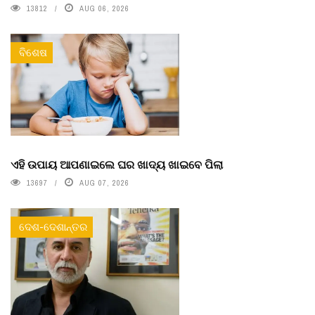
13812
AUG 06, 2026
ବିଶେଷ
ଏହି ଉପାୟ ଆପଣାଇଲେ ଘର ଖାଦ୍ୟ ଖାଇବେ ପିଲା
13697
AUG 07, 2026
ଦେଶ-ଦେଶାନ୍ତର