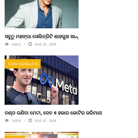
ସବୁଠୁ ମହଙ୍ଗା ସେଲିବ୍ରିଟି ଶାହରୁଖ ଖାନ୍
14913
AUG 06, 2026
ଦେଶ-ଦେଶାନ୍ତର
ତଣ୍ଡ ଗଣିବା ମେଟା, ଦେବ ୫ ହଜାର କୋଟିର ଜରିମାନା
14324
AUG 07, 2026