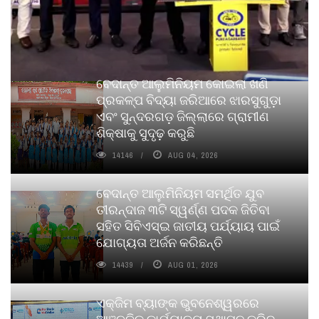
ବେଦାନ୍ତ ଆଲୁମିନିୟମ କୋଇଲା ଖଣି
ପ୍ରକଳ୍ପ ବିଦ୍ୟା ଜରିଆରେ ଝାରସୁଗୁଡ଼ା
ଏବଂ ସୁନ୍ଦରଗଡ଼ ଜିଲ୍ଲାରେ ଗ୍ରାମୀଣ
ଶିକ୍ଷାକୁ ସୁଦୃଢ଼ କରୁଛି
14146
AUG 04, 2026
ବେଦାନ୍ତ ଆଲୁମିନିୟମ ସମର୍ଥିତ ଯୁବ
ତୀରନ୍ଦାଜ ୩ଟି ସ୍ୱର୍ଣ୍ଣ ପଦକ ଜିତିବା
ସହିତ ସିବିଏସ୍ଇ ଜାତୀୟ ପର୍ଯ୍ୟାୟ ପାଇଁ
ଯୋଗ୍ୟତା ଅର୍ଜନ କରିଛନ୍ତି
14439
AUG 01, 2026
ଏକ୍ଜିମ ବ୍ୟାଙ୍କ ଭୁବନେଶ୍ୱରରେ