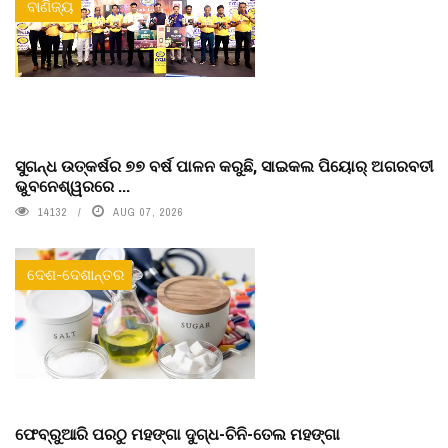
ବାଣିଜ୍ୟ
ସୁଗନ୍ଧ ଉତ୍କର୍ଷର ୭୭ ବର୍ଷ ପାଳନ କରୁଛି, ସାଇକଲ ପିୟୋର୍‌ ଅଗରବତୀ
ଭୁବନେଶ୍ୱରରେ ...
14132
AUG 07, 2026
ଦେଶ-ଦେଶାନ୍ତର
ଫେବ୍ରୁଆରି ପରଠୁ ମହଙ୍ଗା ଦୁଗ୍ଧ-ଚିନି-ତେଲ ମହଙ୍ଗା