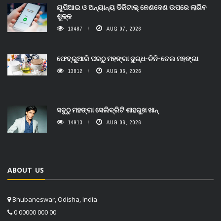
ୟୁପିଆଇ ଓ ଅନ୍ୟାନ୍ୟ ଡିଜିଟାଲ୍ ନେଣଦେଣ ଉପରେ ଲାଗିବ
ଶୁଳ୍କ
13487
AUG 07, 2026
ଫେବ୍ରୁଆରି ପରଠୁ ମହଙ୍ଗା ଦୁଗ୍ଧ-ଚିନି-ତେଲ ମହଙ୍ଗା
13812
AUG 06, 2026
ସବୁଠୁ ମହଙ୍ଗା ସେଲିବ୍ରିଟି ଶାହରୁଖ ଖାନ୍
14913
AUG 06, 2026
ABOUT US
Bhubaneswar, Odisha, India
0 00000 000 00