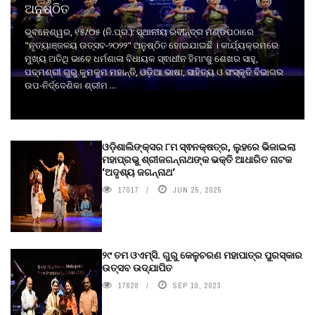
ଅନୁଷ୍ଠିତ
ଭୁବନେଶ୍ୱର, ୧୫/୦୫ (ନି.ପ୍ର.): ସ୍ଥାନୀୟ ରବୀନ୍ଦ୍ର ମଣ୍ଡପଠାରେ
"ନୃତ୍ୟାଞ୍ଜଳୟ ଉତ୍ସବ-୨୦୨୨" ଅନୁଷ୍ଠିତ ହୋଇଯାଇଛି । କାର୍ଯ୍ୟକ୍ରମରେ
ମୁଖ୍ୟ ଅତିଥି ଭାବେ ଧର୍ମଶାଳା ବିଧାୟକ ସ୍ଵାଧୀନ ହିମାଂଶୁ ଶେଖର ସାହୁ,
ପଦ୍ମଶ୍ରୀ ଗୁରୁ କୁମକୁମ ମହାନ୍ତି, ଓଡ଼ିଆ ଭାଷା, ସାହିତ୍ୟ ଓ ସଂସ୍କୃତି ବିଭାଗର
ଉପ-ନିର୍ଦ୍ଦେଶିକା ଶ୍ରୀମ ...
ଓଡ଼ିଶାଲିଙ୍କ୍ସର ୮ମ ସ୍ଵନକ୍ଷତ୍ର, ଲୁହରେ ଭିଜାଇଲା
ମହାପ୍ରଭୁ ଶ୍ରୀଜଗନ୍ନାଥଙ୍କ ଭକ୍ତି ଆଧାରିତ ନାଟକ
‘ଅଦୃଶ୍ୟ ଜଗନ୍ନାଥ‘
17017
JUN 25, 2025
୨୯ ତମ ଓଏମ୍‌ସି. ଗୁରୁ କେଳୁଚରଣ ମହାପାତ୍ର ପୁରସ୍କାର
ଉତ୍ସବ ଉଦ୍‍ଯାପିତ
17628
SEP 10, 2023