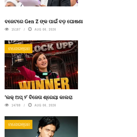
ବଜେଟରେ Gen Z ଙ୍କ ପାଇଁ ବଡ଼ ଘୋଷଣା
15187
AUG 06, 2026
ମନୋରଞ୍ଜନ
‘ଲକ୍ ଅପ୍ ୨’ ବିଜେତା ଶ୍ରେୟା କାଲରା
14788
AUG 06, 2026
ମନୋରଞ୍ଜନ