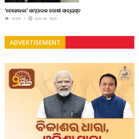
‘ତେହେଲକା’ ସମ୍ପାଦକ ଦୋଷୀ ସାବ୍ୟସ୍ତ
15300
AUG 06, 2026
ADVERTISEMENT