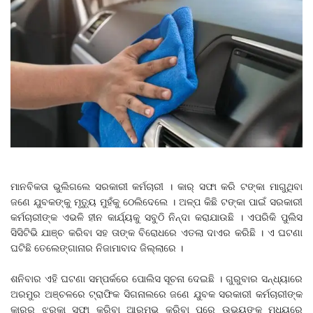
ମାନବିକତା ଭୁଲିଗଲେ ସରକାରୀ କର୍ମଚାରୀ । କାର୍ ସଫା କରି ଟଙ୍କା ମାଗୁଥିବା
ଜଣେ ଯୁବକଙ୍କୁ ମୃତ୍ୟୁ ମୁହଁକୁ ଠେଲିଦେଲେ । ଅଳ୍ପ କିଛି ଟଙ୍କା ପାଇଁ ସରକାରୀ
କର୍ମଚାରୀଙ୍କ ଏଭଳି ହୀନ କାର୍ଯ୍ୟକୁ ସବୁଠି ନିନ୍ଦା କରାଯାଉଛି । ଏପରିକି ପୁଲିସ
ସିସିଟିଭି ଯାଞ୍ଚ କରିବା ସହ ତାଙ୍କ ବିରୋଧରେ ଏତଲା ଦାଏର କରିଛି । ଏ ଘଟଣା
ଘଟିଛି ତେଲେଙ୍ଗାନାର ନିଜାମାବାଦ ଜିଲ୍ଲାରେ ।
ଶନିବାର ଏହି ଘଟଣା ସମ୍ପର୍କରେ ପୋଲିସ ସୂଚନା ଦେଇଛି । ଗୁରୁବାର ସନ୍ଧ୍ୟାରେ
ଅରମୁର ଅଞ୍ଚଳରେ ଟ୍ରାଫିକ ସିଗନାଲରେ ଜଣେ ଯୁବକ ସରକାରୀ କର୍ମଚାରୀଙ୍କ
କାର୍‌ର ଝରକା ସଫା କରିବା ଆରମ୍ଭ କରିବା ପରେ ଉଭୟଙ୍କ ମଧ୍ୟରେ