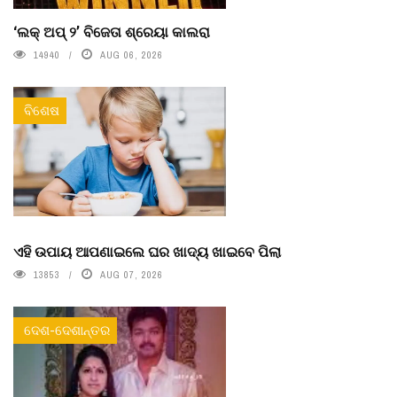
‘ଲକ୍ ଅପ୍ ୨’ ବିଜେତା ଶ୍ରେୟା କାଲରା
14940
AUG 06, 2026
ବିଶେଷ
ଏହି ଉପାୟ ଆପଣାଇଲେ ଘର ଖାଦ୍ୟ ଖାଇବେ ପିଲା
13853
AUG 07, 2026
ଦେଶ-ଦେଶାନ୍ତର