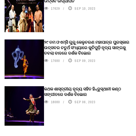
ଉତ୍ସବ ଉଦ୍‍ଯାପିତ
17629
SEP 10, 2023
୨୯ ତମ ଓଏମ୍‌ସି ଗୁରୁ କେଳୁଚରଣ ମହାପାତ୍ର ପୁରସ୍କାର
ଉତ୍ସବର ଚତୁର୍ଥ ସଂଧ୍ୟାରେ କୁଚିପୁଡ଼ି ନୃତ୍ୟ ସାଙ୍ଗକୁ
ତବଲା ବାଦରେ ଦର୍ଶକ ବିଭୋର
17680
SEP 09, 2023
କଥକ ଶାସ୍ତ୍ରୀୟ ନୃତ୍ୟ ସହିତ ହିନ୍ଦୁସ୍ଥାନୀ କଣ୍ଠ
ସଙ୍ଗୀତରେ ଦର୍ଶକ ବିଭୋର
18080
SEP 06, 2023