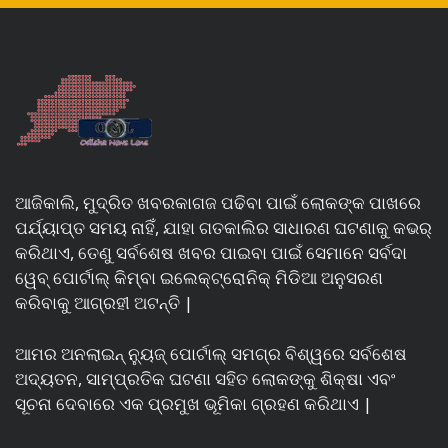
ଆଜିକାଲି, ମୁଦ୍ରିତ ଖବରକାଗଜ ପଢିବା ପାଇଁ ଲୋକଙ୍କ ପାଖରେ
ପର୍ଯ୍ୟାପ୍ତ ସମୟ ନାହିଁ, ଯାହା ଗତକାଲିର ସାଧାରଣ ଘଟଣାକୁ କଭର୍
କରିଥାଏ, ତେଣୁ ସର୍ବଶେଷ ଖବର ପାଇବା ପାଇଁ ସେମାନେ ସର୍ବଦା
ୱେବ୍ ପୋର୍ଟାଲ୍ କିମ୍ବା ଇଲେକ୍ଟ୍ରୋନିକ୍ ମିଡିଆ ଅନୁସରଣ
କରିବାକୁ ଆଗ୍ରହୀ ଅଟନ୍ତି |
ଆମର ଅନଲାଇନ୍ ନ୍ୟୁଜ୍ ପୋର୍ଟାଲ୍ ସମଗ୍ର ବିଶ୍ୱରେ ସର୍ବଶେଷ
ଅଦ୍ୟତନ, ସାମ୍ପ୍ରତିକ ଘଟଣା ସହିତ ଲୋକଙ୍କୁ ଶିକ୍ଷା ଏବଂ
ସୂଚନା ଦେବାରେ ଏକ ପ୍ରମୁଖ ଭୂମିକା ଗ୍ରହଣ କରିଥାଏ |