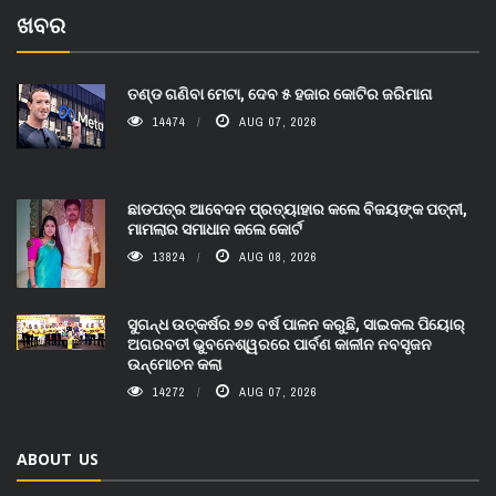
ଖବର
ତଣ୍ଡ ଗଣିବା ମେଟା, ଦେବ ୫ ହଜାର କୋଟିର ଜରିମାନା
14474
AUG 07, 2026
ଛାଡପତ୍ର ଆବେଦନ ପ୍ରତ୍ୟାହାର କଲେ ବିଜୟଙ୍କ ପତ୍ନୀ,
ମାମଲାର ସମାଧାନ କଲେ କୋର୍ଟ
13824
AUG 08, 2026
ସୁଗନ୍ଧ ଉତ୍କର୍ଷର ୭୭ ବର୍ଷ ପାଳନ କରୁଛି, ସାଇକଲ ପିୟୋର୍‌
ଅଗରବତୀ ଭୁବନେଶ୍ୱରରେ ପାର୍ବଣ କାଳୀନ ନବସୃଜନ
ଉନ୍ମୋଚନ କଲା
14272
AUG 07, 2026
ABOUT US