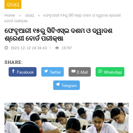
ରାଜ୍ୟ
Home
››
ରାଜ୍ୟ
››
ଫେବୃଆରୀ ୧୫ରୁ ସିବିଏସ୍‌ଇ ଦଶମ ଓ ଦ୍ୱାଦଶ ଶ୍ରେଣୀ
ବୋର୍ଡ ପରୀକ୍ଷା
ଫେବୃଆରୀ ୧୫ରୁ ସିବିଏସ୍‌ଇ ଦଶମ ଓ ଦ୍ୱାଦଶ
ଶ୍ରେଣୀ ବୋର୍ଡ ପରୀକ୍ଷା
2023-12-12 19:34:43
15767
SHARE:
Facebook
Twitter
E-Mail
WhatsApp
Telegram