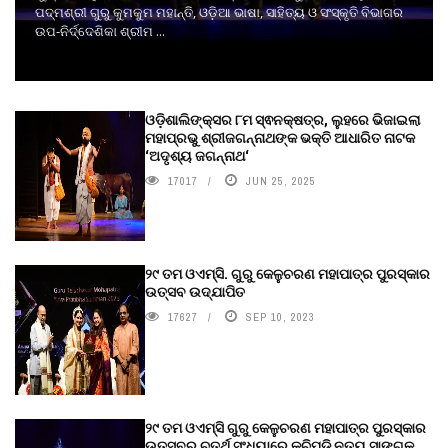
ପଦ୍ମଶ୍ରୀ ଗୁରୁ କୁମକୁମ ମହାନ୍ତି, ଓଡ଼ିଆ ଭାଷା, ସାହିତ୍ୟ ଓ ସଂସ୍କୃତି ବିଭାଗର
ଉପ-ନିର୍ଦ୍ଦେଶିକା ଶ୍ରୀମ ...
ଓଡ଼ିଶାଲିଙ୍କ୍ସର ୮ମ ସ୍ଵନକ୍ଷତ୍ର, ଲୁହରେ ଭିଜାଇଲା
ମହାପ୍ରଭୁ ଶ୍ରୀଜଗନ୍ନାଥଙ୍କ ଭକ୍ତି ଆଧାରିତ ନାଟକ
‘ଅଦୃଶ୍ୟ ଜଗନ୍ନାଥ‘
17017
JUN 25, 2025
୨୯ ତମ ଓଏମ୍‌ସି. ଗୁରୁ କେଳୁଚରଣ ମହାପାତ୍ର ପୁରସ୍କାର
ଉତ୍ସବ ଉଦ୍‍ଯାପିତ
17627
SEP 10, 2023
୨୯ ତମ ଓଏମ୍‌ସି ଗୁରୁ କେଳୁଚରଣ ମହାପାତ୍ର ପୁରସ୍କାର
ଉତ୍ସବର ଚତୁର୍ଥ ସଂଧ୍ୟାରେ କୁଚିପୁଡ଼ି ନୃତ୍ୟ ସାଙ୍ଗକୁ