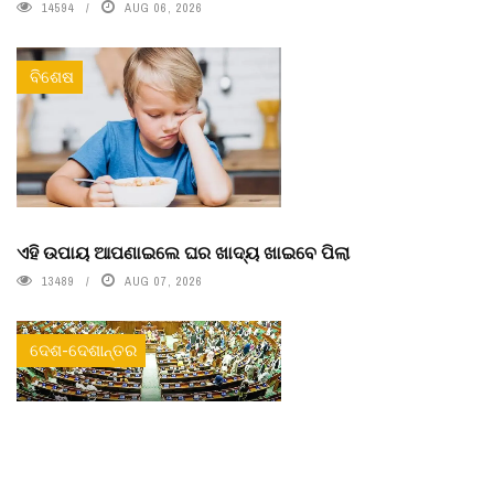
14594
AUG 06, 2026
ବିଶେଷ
ଏହି ଉପାୟ ଆପଣାଇଲେ ଘର ଖାଦ୍ୟ ଖାଇବେ ପିଲା
13489
AUG 07, 2026
ଦେଶ-ଦେଶାନ୍ତର