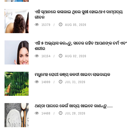
ଏହି ସ୍ଥାନରେ କଳାଜାଇ ଥିଲେ ସୁଖୀ ହୋଇଥାଏ ଦାମ୍ପତ୍ୟ
ଜୀବନ
15379
AUG 05, 2026
ଏହି ୫ ଅଭ୍ୟାସ କରନ୍ତୁ, ସତେଜ ରହିବ ଆପଣଙ୍କ ଚର୍ମ ଏବଂ
ଶରୀର
16154
AUG 02, 2026
ମଧୁମେହ ରୋଗୀ କଞ୍ଚା କଳଦୀ ଖାଇବା ଲାଭଦାୟକ
14999
JUL 31, 2026
ଥଣ୍ଡା ପାଗରେ କେଉଁ ଖାଦ୍ୟ ଖାଇବେ ଜାଣନ୍ତୁ.....
14498
JUL 28, 2026