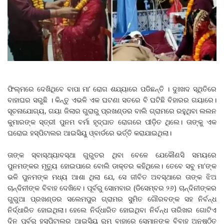
ଫିଲ୍ମରେ ଦେଖିଥିବେ ବାପା ମା’ ରୋଗ ଶଯ୍ୟାରେ ପଡିଛନ୍ତି । ଦୁଃଖଦ ସ୍ଥିତିରେ
ବାହାଘର ସରୁଛି । କିନ୍ତୁ ଏଭଳି ଏକ ଘଟଣା ସତରେ ବି ଘଟିଛି ବିହାରର ଗୟାରେ।
ସୂଚନାଯୋଗ୍ୟ, ଗୟା ଜିଲାର ଗୁରାରୁ ପ୍ରଖଣ୍ଡର ବାଲି ଗ୍ରାମରେ ରହୁଥିବା ଲଲନ
କୁମାରଙ୍କ ସ୍ତ୍ରୀ ପୁନମ ବର୍ମା ହୃଦ୍‌ଘାତ ରୋଗରେ ପୀଡ଼ିତ ଥିଲେ। ତାଙ୍କୁ ଏକ
ଘରୋଇ ହସ୍ପିଟାଲର ଆଇସିୟୁ ଓ୍ବାର୍ଡରେ ଭର୍ତ୍ତି କରାଯାଇଥିଲା।
ତାଙ୍କ ସ୍ବାସ୍ଥ୍ୟାବସ୍ଥା ଗୁରୁତର ଥିବା ବେଳେ ଯେକୌଣସି ସମୟରେ
ପୁନମଙ୍କର ମୃତ୍ୟୁ ହୋଇପାରେ ବୋଲି ଡାକ୍ତର କହିଥିଲେ। ତେବେ ସବୁ ମା'ଙ୍କ
ଭଳି ପୁନମଙ୍କ ମଧ୍ୟ ଆଶା ଥିଲା ଯେ, ସେ ଜୀବିତ ଅବସ୍ଥାରେ ତାଙ୍କ ଝିଅ
ଚାନ୍ଦିନୀଙ୍କ ବିବାହ ଦେଖିବେ। ପୂର୍ବରୁ ସୋମବାର (ଡିସେମ୍ବର ୨୬) ଚାନ୍ଦିନୀଙ୍କର
ଗୁରୁଆ ପ୍ରଖଣ୍ଡର ସଲେମପୁର ଗ୍ରାମର ସୁମିତ ଗୌରବଙ୍କ ସହ ନିର୍ବନ୍ଧ
ନିର୍ଦ୍ଧାରିତ ହୋଇଥିଲା। ହେଲେ ନିର୍ଦ୍ଧାରିତ ହୋଇଥିବା ନିର୍ବନ୍ଧ ତାରିଖର ଗୋଟିଏ
ଦିନ ପୂର୍ବରୁ ହସ୍ପିଟାଲର ଆଇସିୟୁ ରୁମ୍‌ ବାହାରେ ସେମାନଙ୍କ ବିବାହ ଅନୁଷ୍ଠିତ