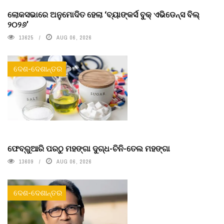
ଲୋକସଭାରେ ଅନୁମୋଦିତ ହେଲା ‘ବ୍ୟାଙ୍କର୍ସ ବୁକ୍ ଏଭିଡେନ୍ସ ବିଲ୍
୨୦୨୬’
13625
AUG 06, 2026
ଦେଶ-ଦେଶାନ୍ତର
ଫେବ୍ରୁଆରି ପରଠୁ ମହଙ୍ଗା ଦୁଗ୍ଧ-ଚିନି-ତେଲ ମହଙ୍ଗା
13609
AUG 06, 2026
ଦେଶ-ଦେଶାନ୍ତର