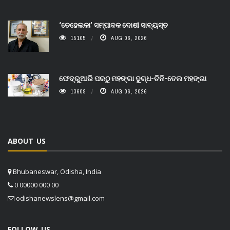
‘ତେହେଲକା’ ସମ୍ପାଦକ ଦୋଷୀ ସାବ୍ୟସ୍ତ
15105
AUG 06, 2026
ଫେବ୍ରୁଆରି ପରଠୁ ମହଙ୍ଗା ଦୁଗ୍ଧ-ଚିନି-ତେଲ ମହଙ୍ଗା
13609
AUG 06, 2026
ABOUT US
Bhubaneswar, Odisha, India
0 00000 000 00
odishanewslens@gmail.com
FOLLOW US