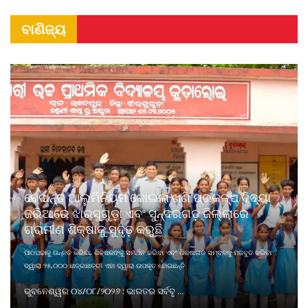
ବାଣିଜ୍ୟ
ବେଦାନ୍ତ ଆଲୁମିନିୟମ କୋଇଲା ଖଣି ପ୍ରକଳ୍ପ ବିଦ୍ୟା
ଜରିଆରେ ଝାରସୁଗୁଡ଼ା ଏବଂ ସୁନ୍ଦରଗଡ଼ ଜିଲ୍ଲାରେ
ଗ୍ରାମୀଣ ଶିକ୍ଷାକୁ ସୁଦୃଢ଼ କରୁଛି
ପାଠପଢାକୁ ଉନ୍ନତ କରିବା, ଶିକ୍ଷକଙ୍କୁ ସମର୍ଥନ କରିବା ଏବଂ ଶିକ୍ଷାଗତ ସମ୍ବଳକୁ ମଜବୁତ କରିବା
ଦ୍ୱାରା ୨୫,୦୦୦ ଛାତ୍ରଛାତ୍ରୀ ଏହା ଦ୍ୱାରା ଉପକୃତ ହୋଇଛନ୍ତି
ଭୁବନେଶ୍ୱର ୦୪/୦୮/୨୦୨୬ : ଭାରତର ସର୍ବବୃ ...