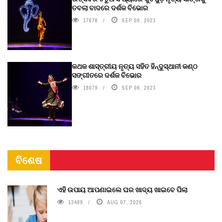
ତବଲା ବାଦରେ ଦର୍ଶକ ବିଭୋର
17678
SEP 09, 2023
କଥକ ଶାସ୍ତ୍ରୀୟ ନୃତ୍ୟ ସହିତ ହିନ୍ଦୁସ୍ଥାନୀ କଣ୍ଠ
ସଙ୍ଗୀତରେ ଦର୍ଶକ ବିଭୋର
18079
SEP 06, 2023
ବିଶେଷ
ଏହି ଉପାୟ ଆପଣାଇଲେ ଘର ଖାଦ୍ୟ ଖାଇବେ ପିଲା
13489
AUG 07, 2026