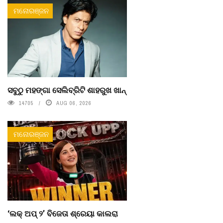
ମନୋରଞ୍ଜନ
ସବୁଠୁ ମହଙ୍ଗା ସେଲିବ୍ରିଟି ଶାହରୁଖ ଖାନ୍
14705
AUG 06, 2026
ମନୋରଞ୍ଜନ
‘ଲକ୍ ଅପ୍ ୨’ ବିଜେତା ଶ୍ରେୟା କାଲରା