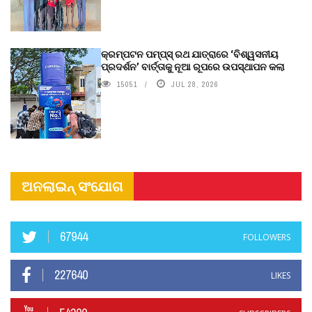
କ୍ରମ୍ପଟନ ପମ୍ପ୍‌ସ୍‌ ରଥ ଯାତ୍ରାରେ ‘ବିଶ୍ୱସନୀୟ
ପ୍ରଦର୍ଶନ’ ବାର୍ତ୍ତାକୁ ନୂଆ ରୂପରେ ଉପସ୍ଥାପନ କଲା
15051
JUL 28, 2026
ଅନଲାଇନ୍ ସଂଯୋଗ
67944
FOLLOWERS
227640
LIKES