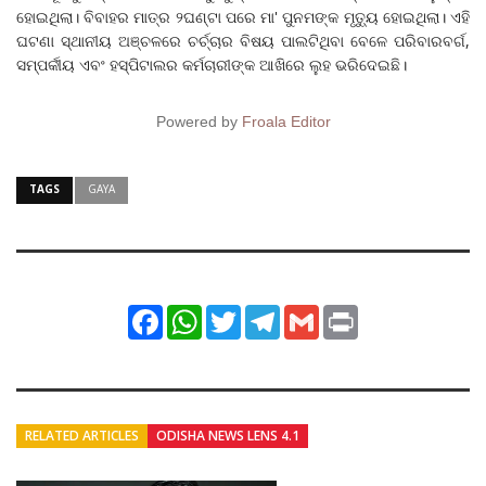
ହୋଇଥିଲା। ବିବାହର ମାତ୍ର ୨ଘଣ୍ଟା ପରେ ମା' ପୁନମଙ୍କ ମୃତ୍ୟୁ ହୋଇଥିଲା। ଏହି
ଘଟଣା ସ୍ଥାନୀୟ ଅଞ୍ଚଳରେ ଚର୍ଚ୍ଚାର ବିଷୟ ପାଲଟିଥିବା ବେଳେ ପରିବାରବର୍ଗ,
ସମ୍ପର୍କୀୟ ଏବଂ ହସ୍ପିଟାଲର କର୍ମଚାରୀଙ୍କ ଆଖିରେ ଲୁହ ଭରିଦେଇଛି।
Powered by
Froala Editor
TAGS
GAYA
Facebook
WhatsApp
Twitter
Telegram
Gmail
Print
RELATED ARTICLES
ODISHA NEWS LENS 4.1