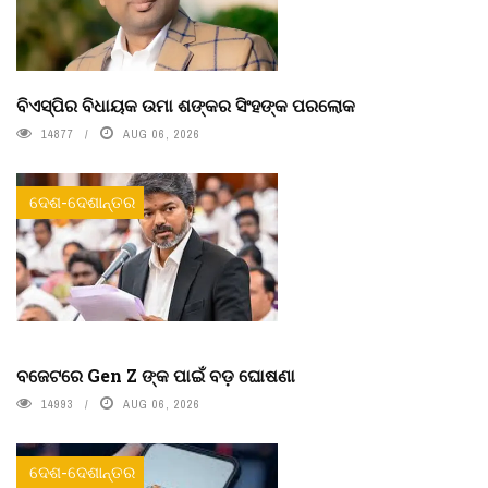
ବିଏସ୍‌ପିର ବିଧାୟକ ଉମା ଶଙ୍କର ସିଂହଙ୍କ ପରଲୋକ
14877
AUG 06, 2026
ଦେଶ-ଦେଶାନ୍ତର
ବଜେଟରେ Gen Z ଙ୍କ ପାଇଁ ବଡ଼ ଘୋଷଣା
14993
AUG 06, 2026
ଦେଶ-ଦେଶାନ୍ତର