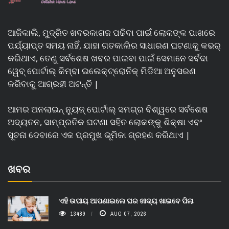
ଆଜିକାଲି, ମୁଦ୍ରିତ ଖବରକାଗଜ ପଢିବା ପାଇଁ ଲୋକଙ୍କ ପାଖରେ
ପର୍ଯ୍ୟାପ୍ତ ସମୟ ନାହିଁ, ଯାହା ଗତକାଲିର ସାଧାରଣ ଘଟଣାକୁ କଭର୍
କରିଥାଏ, ତେଣୁ ସର୍ବଶେଷ ଖବର ପାଇବା ପାଇଁ ସେମାନେ ସର୍ବଦା
ୱେବ୍ ପୋର୍ଟାଲ୍ କିମ୍ବା ଇଲେକ୍ଟ୍ରୋନିକ୍ ମିଡିଆ ଅନୁସରଣ
କରିବାକୁ ଆଗ୍ରହୀ ଅଟନ୍ତି |
ଆମର ଅନଲାଇନ୍ ନ୍ୟୁଜ୍ ପୋର୍ଟାଲ୍ ସମଗ୍ର ବିଶ୍ୱରେ ସର୍ବଶେଷ
ଅଦ୍ୟତନ, ସାମ୍ପ୍ରତିକ ଘଟଣା ସହିତ ଲୋକଙ୍କୁ ଶିକ୍ଷା ଏବଂ
ସୂଚନା ଦେବାରେ ଏକ ପ୍ରମୁଖ ଭୂମିକା ଗ୍ରହଣ କରିଥାଏ |
ଖବର
ଏହି ଉପାୟ ଆପଣାଇଲେ ଘର ଖାଦ୍ୟ ଖାଇବେ ପିଲା
13489
AUG 07, 2026