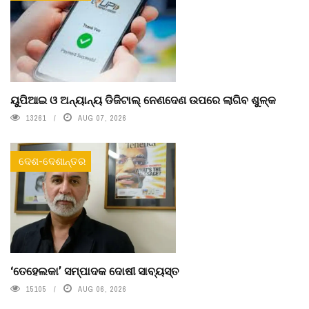
ୟୁପିଆଇ ଓ ଅନ୍ୟାନ୍ୟ ଡିଜିଟାଲ୍ ନେଣଦେଣ ଉପରେ ଲାଗିବ ଶୁଳ୍କ
13261
AUG 07, 2026
ଦେଶ-ଦେଶାନ୍ତର
‘ତେହେଲକା’ ସମ୍ପାଦକ ଦୋଷୀ ସାବ୍ୟସ୍ତ
15105
AUG 06, 2026