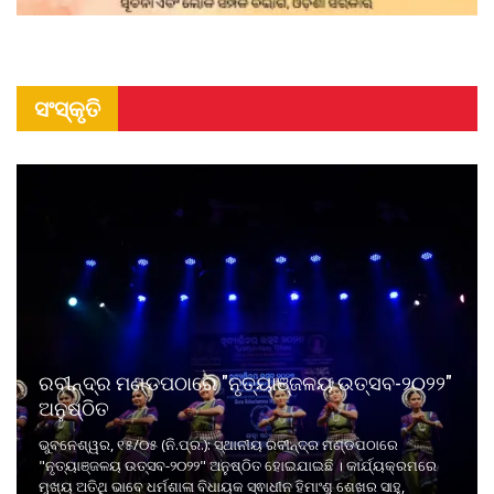
ସଂସ୍କୃତି
ରବୀନ୍ଦ୍ର ମଣ୍ଡପଠାରେ "ନୃତ୍ୟାଞ୍ଜଳୟ ଉତ୍ସବ-୨୦୨୨"
ଅନୁଷ୍ଠିତ
ଭୁବନେଶ୍ୱର, ୧୫/୦୫ (ନି.ପ୍ର.): ସ୍ଥାନୀୟ ରବୀନ୍ଦ୍ର ମଣ୍ଡପଠାରେ
"ନୃତ୍ୟାଞ୍ଜଳୟ ଉତ୍ସବ-୨୦୨୨" ଅନୁଷ୍ଠିତ ହୋଇଯାଇଛି । କାର୍ଯ୍ୟକ୍ରମରେ
ମୁଖ୍ୟ ଅତିଥି ଭାବେ ଧର୍ମଶାଳା ବିଧାୟକ ସ୍ଵାଧୀନ ହିମାଂଶୁ ଶେଖର ସାହୁ,