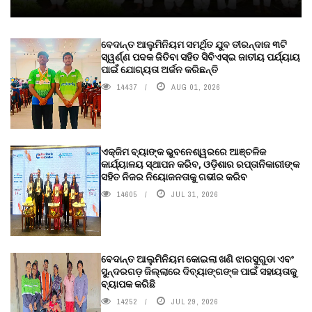
ବେଦାନ୍ତ ଆଲୁମିନିୟମ ସମର୍ଥିତ ଯୁବ ତୀରନ୍ଦାଜ ୩ଟି
ସ୍ୱର୍ଣ୍ଣ ପଦକ ଜିତିବା ସହିତ ସିବିଏସ୍ଇ ଜାତୀୟ ପର୍ଯ୍ୟାୟ
ପାଇଁ ଯୋଗ୍ୟତା ଅର୍ଜନ କରିଛନ୍ତି
14437
AUG 01, 2026
ଏକ୍ଜିମ ବ୍ୟାଙ୍କ ଭୁବନେଶ୍ୱରରେ ଆଞ୍ଚଳିକ
କାର୍ଯ୍ୟାଳୟ ସ୍ଥାପନ କରିବ, ଓଡ଼ିଶାର ରପ୍ତାନିକାରୀଙ୍କ
ସହିତ ନିଜର ନିୟୋଜନତାକୁ ଗଭୀର କରିବ
14605
JUL 31, 2026
ବେଦାନ୍ତ ଆଲୁମିନିୟମ କୋଇଲା ଖଣି ଝାରସୁଗୁଡା ଏବଂ
ସୁନ୍ଦରଗଡ଼ ଜିଲ୍ଲାରେ ଦିବ୍ୟାଙ୍ଗଙ୍କ ପାଇଁ ସହାୟତାକୁ
ବ୍ୟାପକ କରିଛି
14252
JUL 29, 2026