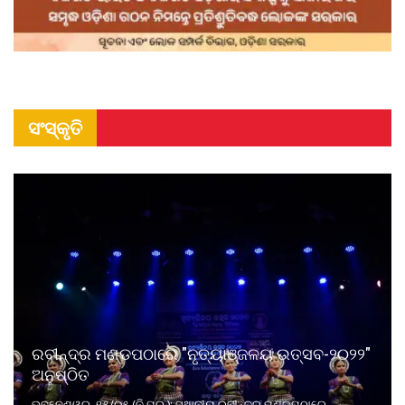
ସଂସ୍କୃତି
ରବୀନ୍ଦ୍ର ମଣ୍ଡପଠାରେ "ନୃତ୍ୟାଞ୍ଜଳୟ ଉତ୍ସବ-୨୦୨୨"
ଅନୁଷ୍ଠିତ
ଭୁବନେଶ୍ୱର, ୧୫/୦୫ (ନି.ପ୍ର.): ସ୍ଥାନୀୟ ରବୀନ୍ଦ୍ର ମଣ୍ଡପଠାରେ