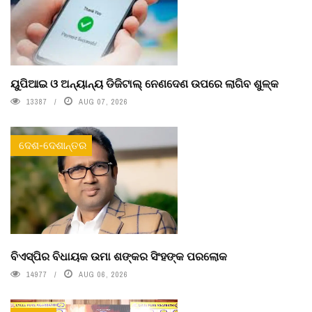
ୟୁପିଆଇ ଓ ଅନ୍ୟାନ୍ୟ ଡିଜିଟାଲ୍ ନେଣଦେଣ ଉପରେ ଲାଗିବ ଶୁଳ୍କ
13387
AUG 07, 2026
ଦେଶ-ଦେଶାନ୍ତର
ବିଏସ୍‌ପିର ବିଧାୟକ ଉମା ଶଙ୍କର ସିଂହଙ୍କ ପରଲୋକ
14977
AUG 06, 2026