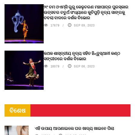
୨୯ ତମ ଓଏମ୍‌ସି ଗୁରୁ କେଳୁଚରଣ ମହାପାତ୍ର ପୁରସ୍କାର
ଉତ୍ସବର ଚତୁର୍ଥ ସଂଧ୍ୟାରେ କୁଚିପୁଡ଼ି ନୃତ୍ୟ ସାଙ୍ଗକୁ
ତବଲା ବାଦରେ ଦର୍ଶକ ବିଭୋର
17679
SEP 09, 2023
କଥକ ଶାସ୍ତ୍ରୀୟ ନୃତ୍ୟ ସହିତ ହିନ୍ଦୁସ୍ଥାନୀ କଣ୍ଠ
ସଙ୍ଗୀତରେ ଦର୍ଶକ ବିଭୋର
18079
SEP 06, 2023
ବିଶେଷ
ଏହି ଉପାୟ ଆପଣାଇଲେ ଘର ଖାଦ୍ୟ ଖାଇବେ ପିଲା