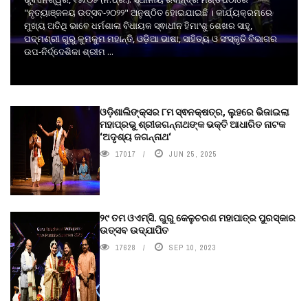
"ନୃତ୍ୟାଞ୍ଜଳୟ ଉତ୍ସବ-୨୦୨୨" ଅନୁଷ୍ଠିତ ହୋଇଯାଇଛି । କାର୍ଯ୍ୟକ୍ରମରେ
ମୁଖ୍ୟ ଅତିଥି ଭାବେ ଧର୍ମଶାଳା ବିଧାୟକ ସ୍ଵାଧୀନ ହିମାଂଶୁ ଶେଖର ସାହୁ,
ପଦ୍ମଶ୍ରୀ ଗୁରୁ କୁମକୁମ ମହାନ୍ତି, ଓଡ଼ିଆ ଭାଷା, ସାହିତ୍ୟ ଓ ସଂସ୍କୃତି ବିଭାଗର
ଉପ-ନିର୍ଦ୍ଦେଶିକା ଶ୍ରୀମ ...
ଓଡ଼ିଶାଲିଙ୍କ୍ସର ୮ମ ସ୍ଵନକ୍ଷତ୍ର, ଲୁହରେ ଭିଜାଇଲା
ମହାପ୍ରଭୁ ଶ୍ରୀଜଗନ୍ନାଥଙ୍କ ଭକ୍ତି ଆଧାରିତ ନାଟକ
‘ଅଦୃଶ୍ୟ ଜଗନ୍ନାଥ‘
17017
JUN 25, 2025
୨୯ ତମ ଓଏମ୍‌ସି. ଗୁରୁ କେଳୁଚରଣ ମହାପାତ୍ର ପୁରସ୍କାର
ଉତ୍ସବ ଉଦ୍‍ଯାପିତ
17628
SEP 10, 2023