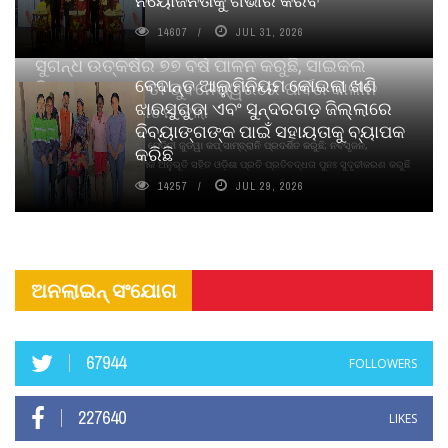
ନିୟୋଜନତାକୁ ଗଭୀର କରିବ
14607
JUL 31, 2026
ସୁଗନ୍ଧ ଉତ୍କର୍ଷର ୭୭ ବର୍ଷ ପାଳନ କରୁଛି, ସାଇକଲ
ବେଦାନ୍ତ ଆଲୁମିନିୟମ କୋଇଲା ଖଣି
ପିୟୋର୍‌ ଅଗରବତୀ ଭୁବନେଶ୍ୱରରେ ପାର୍ବଣ କାଳୀନ
ଝାରସୁଗୁଡା ଏବଂ ସୁନ୍ଦରଗଡ଼ ଜିଲ୍ଲାରେ
ନବସୃଜନ ଉନ୍ମୋଚନ କଲା
ଦିବ୍ୟାଙ୍ଗଙ୍କ ପାଇଁ ସହାୟତାକୁ ବ୍ୟାପକ
ବାଉଁଶ ବିହୀନ କଠିନ ଧୂପ ଏବଂ ମେଦିନୀ ଜୁଡୱା କପ୍‌ ସାମ୍ବ୍ରାନି ପ୍ରଦର୍ଶିତ କରୁଛି; ନବସୃଜନ,
କରିଛି
ଦୀର୍ଘସ୍ଥାୟିତା ଏବଂ ଆଧ୍ୟାତ୍ମିକ ଅନୁଭୂତି ସହିତ ଓଡ଼ିଶା ପ୍ରତି ପ୍ରତିବଦ୍ଧତା ପୁନଃ ସୁଦୃଢୀକରଣ କରୁଛି
14257
JUL 29, 2026
ଅନଲାଇନ୍ ସଂଯୋଗ
67944
FOLLOWERS
227640
LIKES