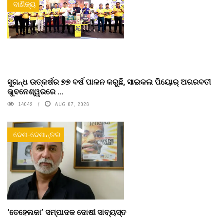
ବାଣିଜ୍ୟ
ସୁଗନ୍ଧ ଉତ୍କର୍ଷର ୭୭ ବର୍ଷ ପାଳନ କରୁଛି, ସାଇକଲ ପିୟୋର୍‌ ଅଗରବତୀ
ଭୁବନେଶ୍ୱରରେ ...
14042
AUG 07, 2026
ଦେଶ-ଦେଶାନ୍ତର
‘ତେହେଲକା’ ସମ୍ପାଦକ ଦୋଷୀ ସାବ୍ୟସ୍ତ