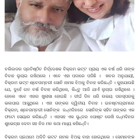
ବଲିଉଡର ପ୍ରତିଷ୍ଠିତ ନିର୍ଦ୍ଦେଶକ ବିକ୍ରମ ଭଟ୍ଟ ପ୍ରାୟ ଏକ ବର୍ଷ ଧରି ତାଙ୍କ
ବିବାହ ଲୁଚାଇ ରଖିଥଲେ । ଏବେ ଏହା ପଦାରେ ପଡିଛି । ଖବର ଅନୁଯାୟୀ,
ବିକ୍ରମ ଭଟ୍ଟ ଶ୍ବେତାମ୍ବରୀ ସୋନି ନାମକ ଝିଅକୁ ବିବାହ କରିଛନ୍ତି । କୁହାଯାଉଛି
ଯେ, ଦୁହେଁ ଗତ ବର୍ଷ ବିବାହ କରିଥିଲେ, କିନ୍ତୁ ଆଜି ଯାଏଁ ଲୁଚାଇ ରଖିଥିଲେ ।
ହେଲେ ଏବେ ଏହାର ଖୁଲାସା ହୋଇଛି । ଦୀର୍ଘ ଦିନ ଧରି ଉଭୟ ପରସ୍ପରକୁ
ଭଲପାଇ ଆସୁଥିଲେ । ଏହା ତାଙ୍କର ଦ୍ୱିତୀୟ ବିବାହ । ଇନଷ୍ଟାଗ୍ରାମରେ
ବିକ୍ରମ, ଶ୍ବେତାମ୍ବରୀ ସୋନିଙ୍କ ଜନ୍ମଦିନରେ ସୋନିଙ୍କ ସହିତ ତାଙ୍କର ଏକ
ଫଟୋ ସେୟାର କରିଛନ୍ତି । ଏହାସହ ଏକ ସୁନ୍ଦର ପୋଷ୍ଟ ଲେଖି ଜନ୍ମଦିନର
ଶୁଭେଚ୍ଛା ଦେବା ସହ ନିଜ ମନ କଥା ମଧ୍ୟ କହିଛନ୍ତି।
ବିକ୍ରମ ପ୍ରଥମେ ଅଦିତି ଭଟ୍ଟ ନାମକ ଝିଅକୁ ବାହା ହୋଇଥିଲେ । ସେମାନଙ୍କ