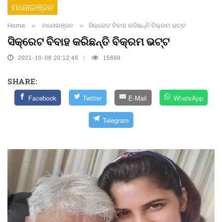
ମନୋରଞ୍ଜନ
Home
››
ମନୋରଞ୍ଜନ
››
ସିକ୍ରେଟ ବିବାହ କରିଛନ୍ତି ବିକ୍ରମ ଭଟ୍ଟ
ସିକ୍ରେଟ ବିବାହ କରିଛନ୍ତି ବିକ୍ରମ ଭଟ୍ଟ
2021-10-06 20:12:45
15699
SHARE:
Facebook
Twitter
E-Mail
WhatsApp
Telegram