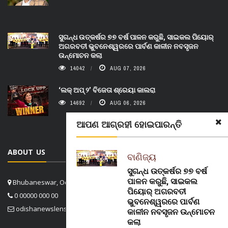
ସୁଗନ୍ଧ ଉତ୍କର୍ଷର ୭୭ ବର୍ଷ ପାଳନ କରୁଛି, ସାଇକଲ ପିୟୋର୍‌
ଅଗରବତୀ ଭୁବନେଶ୍ୱରରେ ପାର୍ବଣ କାଳୀନ ନବସୃଜନ
ଉନ୍ମୋଚନ କଲା
14042
AUG 07, 2026
‘ଲକ୍ ଅପ୍ ୨’ ବିଜେତା ଶ୍ରେୟା କାଲରା
14692
AUG 06, 2026
ଆପଣ ଆଗ୍ରହୀ ହୋଇପାରନ୍ତି
ABOUT US
ବାଣିଜ୍ୟ
ସୁଗନ୍ଧ ଉତ୍କର୍ଷର ୭୭ ବର୍ଷ
ପାଳନ କରୁଛି, ସାଇକଲ
Bhubaneswar, Odisha, India
ପିୟୋର୍‌ ଅଗରବତୀ
0 00000 000 00
ଭୁବନେଶ୍ୱରରେ ପାର୍ବଣ
odishanewslens@gmail.com
କାଳୀନ ନବସୃଜନ ଉନ୍ମୋଚନ
କଲା