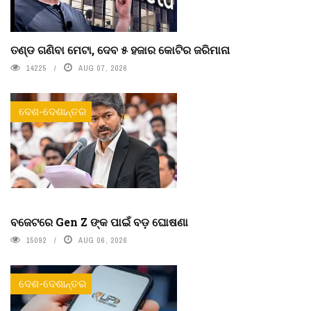
ତଣ୍ଡ ଗଣିବା ମେଟା, ଦେବ ୫ ହଜାର କୋଟିର ଜରିମାନା
14225
AUG 07, 2026
ଦେଶ-ଦେଶାନ୍ତର
ବଜେଟରେ Gen Z ଙ୍କ ପାଇଁ ବଡ଼ ଘୋଷଣା
15092
AUG 06, 2026
ଦେଶ-ଦେଶାନ୍ତର