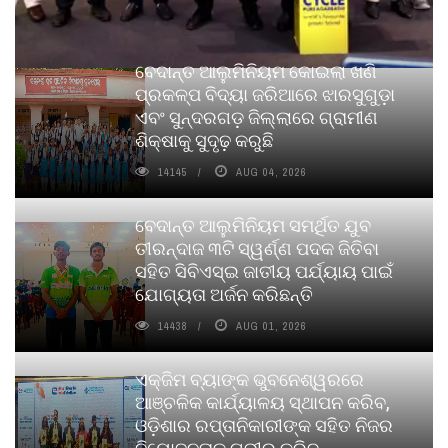
ବେଦାନ୍ତ ଆଲୁମିନିୟମ କୋଇଲା ଖଣି
ପ୍ରକଳ୍ପ ବିଦ୍ୟା ଜରିଆରେ ଝାରସୁଗୁଡ଼ା
ଏବଂ ସୁନ୍ଦରଗଡ଼ ଜିଲ୍ଲାରେ ଗ୍ରାମୀଣ
ଶିକ୍ଷାକୁ ସୁଦୃଢ଼ କରୁଛି
14145
AUG 04, 2026
ବେଦାନ୍ତ ଆଲୁମିନିୟମ ସମର୍ଥିତ ଯୁବ
ତୀରନ୍ଦାଜ ୩ଟି ସ୍ୱର୍ଣ୍ଣ ପଦକ ଜିତିବା
ସହିତ ସିବିଏସ୍ଇ ଜାତୀୟ ପର୍ଯ୍ୟାୟ ପାଇଁ
ଯୋଗ୍ୟତା ଅର୍ଜନ କରିଛନ୍ତି
14438
AUG 01, 2026
ଏକ୍ଜିମ ବ୍ୟାଙ୍କ ଭୁବନେଶ୍ୱରରେ
ଆଞ୍ଚଳିକ କାର୍ଯ୍ୟାଳୟ ସ୍ଥାପନ କରିବ,
ଓଡ଼ିଶାର ରପ୍ତାନିକାରୀଙ୍କ ସହିତ ନିଜର