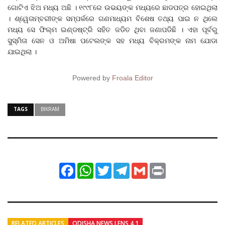
ଗୋଟିଏ ଝିଅ ମଧ୍ୟ ଅଛି । ୧୯୯୮ରେ ଉଭୟଙ୍କ ମଧ୍ୟରେ ଛାଡପତ୍ର ହୋଇଥିଲା
। ଶ୍ୱେତାମ୍ବରୀଙ୍କ ସମ୍ପର୍କରେ ଗଣମାଧ୍ୟମ ବିଶେଷ ତଥ୍ୟ ପାଇ ନ ଥିଲେ
ମଧ୍ୟ ସେ ଫିଲ୍ମ ଇଣ୍ଡଷ୍ଟ୍ରି ସହିତ ଜଡିତ ଥିବା ଜଣାପଡିଛି । ଏହା ପୂର୍ବରୁ
ସୁସ୍ମିତା ସେନ ଓ ଅମିଷା ପଟେଲଙ୍କ ସହ ମଧ୍ୟ ବିକ୍ରମଙ୍କ ନାମ ଯୋଡା
ଯାଇଥିଲା ।
Powered by
Froala Editor
TAGS
BIKRAM
Facebook
WhatsApp
Twitter
Telegram
Gmail
Print
RELATED ARTICLES
ODISHA NEWS LENS 4.1