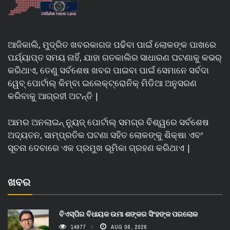
ଆଜିକାଲି, ମୁଦ୍ରିତ ଖବରକାଗଜ ପଢିବା ପାଇଁ ଲୋକଙ୍କ ପାଖରେ
ପର୍ଯ୍ୟାପ୍ତ ସମୟ ନାହିଁ, ଯାହା ଗତକାଲିର ସାଧାରଣ ଘଟଣାକୁ କଭର୍
କରିଥାଏ, ତେଣୁ ସର୍ବଶେଷ ଖବର ପାଇବା ପାଇଁ ସେମାନେ ସର୍ବଦା
ୱେବ୍ ପୋର୍ଟାଲ୍ କିମ୍ବା ଇଲେକ୍ଟ୍ରୋନିକ୍ ମିଡିଆ ଅନୁସରଣ
କରିବାକୁ ଆଗ୍ରହୀ ଅଟନ୍ତି |
ଆମର ଅନଲାଇନ୍ ନ୍ୟୁଜ୍ ପୋର୍ଟାଲ୍ ସମଗ୍ର ବିଶ୍ୱରେ ସର୍ବଶେଷ
ଅଦ୍ୟତନ, ସାମ୍ପ୍ରତିକ ଘଟଣା ସହିତ ଲୋକଙ୍କୁ ଶିକ୍ଷା ଏବଂ
ସୂଚନା ଦେବାରେ ଏକ ପ୍ରମୁଖ ଭୂମିକା ଗ୍ରହଣ କରିଥାଏ |
ଖବର
ବିଏସ୍‌ପିର ବିଧାୟକ ଉମା ଶଙ୍କର ସିଂହଙ୍କ ପରଲୋକ
14977
AUG 06, 2026