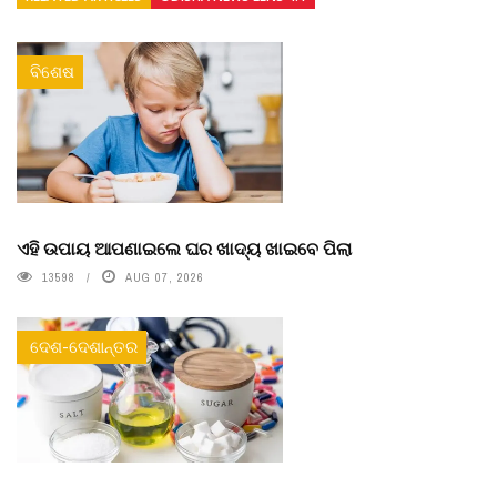
ବିଶେଷ
ଏହି ଉପାୟ ଆପଣାଇଲେ ଘର ଖାଦ୍ୟ ଖାଇବେ ପିଲା
13598
AUG 07, 2026
ଦେଶ-ଦେଶାନ୍ତର