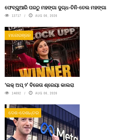
ଫେବ୍ରୁଆରି ପରଠୁ ମହଙ୍ଗା ଦୁଗ୍ଧ-ଚିନି-ତେଲ ମହଙ୍ଗା
13717
AUG 06, 2026
ମନୋରଞ୍ଜନ
‘ଲକ୍ ଅପ୍ ୨’ ବିଜେତା ଶ୍ରେୟା କାଲରା
14692
AUG 06, 2026
ଦେଶ-ଦେଶାନ୍ତର