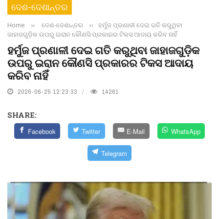
ଦେଶ-ଦେଶାନ୍ତର
Home
››
ଦେଶ-ଦେଶାନ୍ତର
››
ହର୍ମୁଜ ପ୍ରଣାଳୀ ଦେଇ ଗତି କରୁଥିବା
ଜାହାଜଗୁଡ଼ିକ ଉପରୁ ଇରାନ କୌଣସି ପ୍ରକାରର ଟିକସ ଆଦାୟ କରିବ ନାହିଁ
ହର୍ମୁଜ ପ୍ରଣାଳୀ ଦେଇ ଗତି କରୁଥିବା ଜାହାଜଗୁଡ଼ିକ
ଉପରୁ ଇରାନ କୌଣସି ପ୍ରକାରର ଟିକସ ଆଦାୟ
କରିବ ନାହିଁ
2026-06-25 12:23:33
14261
SHARE:
Facebook
Twitter
E-Mail
WhatsApp
Telegram