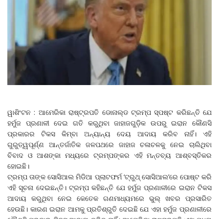
ୱାଶିଂଟନ : ଆମେରିକା ରାଷ୍ଟ୍ରପତି ଡୋନାଲ୍ଡ ଟ୍ରମ୍ପ ସ୍ପଷ୍ଟ କରିଛନ୍ତି ଯେ
ହର୍ମୁଜ ପ୍ରଣାଳୀ ଦେଇ ଗତି କରୁଥିବା ଜାହାଜଗୁଡ଼ିକ ଉପରୁ ଇରାନ କୌଣସି
ପ୍ରକାରର ଟିକସ କିମ୍ବା ଅନ୍ୟାନ୍ୟ ଦେୟ ଆଦାୟ କରିବ ନାହିଁ। ଏହି
ଗୁରୁତ୍ୱପୂର୍ଣ୍ଣ ଆନ୍ତର୍ଜାତିକ ଜଳପଥରେ ଜାହାଜ ଚଳାଚଳକୁ ନେଇ ଚାଲିଥିବା
ବିବାଦ ଓ ଆଶଙ୍କା ମଧ୍ୟରେ ଟ୍ରମ୍ପଙ୍କର ଏହି ମନ୍ତବ୍ୟ ଆଶ୍ବସ୍ତିକର
ହୋଇଛି।
ଟ୍ରମ୍ପ ତାଙ୍କ ସୋସିଆଲ ମିଡିଆ ପ୍ଲାଟଫର୍ମ ‘ଟ୍ରୁଥ୍ ସୋସିଆଲ’ରେ ପୋଷ୍ଟ କରି
ଏହି ସୂଚନା ଦେଇଛନ୍ତି। ଟ୍ରମ୍ପ କହିଛନ୍ତି ଯେ ହର୍ମୁଜ ପ୍ରଣାଳୀରେ ଇରାନ ଟିକସ
ଆଦାୟ କରୁଥିବା ନେଇ କେତେକ ଗଣମାଧ୍ୟମରେ ଭୁଲ୍‌ ଖବର ପ୍ରସାରିତ
ହେଉଛି। କାରଣ ଇରାନ ଆମକୁ ପ୍ରତିଶ୍ରୁତି ଦେଇଛି ଯେ ଏହା ହର୍ମୁଜ ପ୍ରଣାଳୀରେ