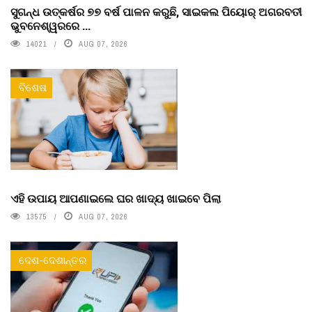
ସୁଗନ୍ଧ ଉତ୍କର୍ଷର ୭୭ ବର୍ଷ ପାଳନ କରୁଛି, ସାଇକଲ ପିୟୋର୍‌ ଅଗରବତୀ
ଭୁବନେଶ୍ୱରରେ ...
14021
AUG 07, 2026
ବିଶେଷ
ଏହି ଉପାୟ ଆପଣାଇଲେ ଘର ଖାଦ୍ୟ ଖାଇବେ ପିଲା
13575
AUG 07, 2026
ଦେଶ-ଦେଶାନ୍ତର