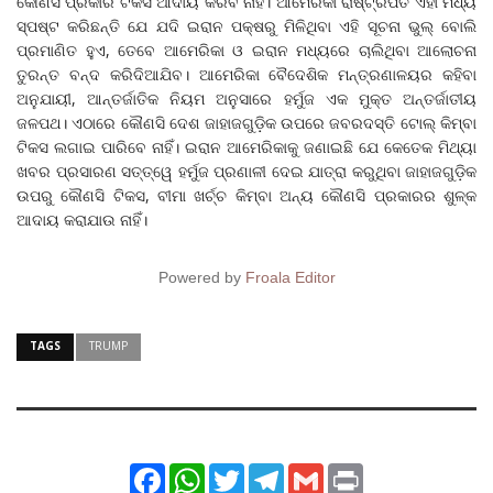
କୌଣସି ପ୍ରକାର ଟିକସ ଆଦାୟ କରିବ ନାହିଁ। ଆମେରିକା ରାଷ୍ଟ୍ରପତି ଏହା ମଧ୍ୟ
ସ୍ପଷ୍ଟ କରିଛନ୍ତି ଯେ ଯଦି ଇରାନ ପକ୍ଷରୁ ମିଳିଥିବା ଏହି ସୂଚନା ଭୁଲ୍ ବୋଲି
ପ୍ରମାଣିତ ହୁଏ, ତେବେ ଆମେରିକା ଓ ଇରାନ ମଧ୍ୟରେ ଚାଲିଥିବା ଆଲୋଚନା
ତୁରନ୍ତ ବନ୍ଦ କରିଦିଆଯିବ। ଆମେରିକା ବୈଦେଶିକ ମନ୍ତ୍ରଣାଳୟର କହିବା
ଅନୁଯାୟୀ, ଆନ୍ତର୍ଜାତିକ ନିୟମ ଅନୁସାରେ ହର୍ମୁଜ ଏକ ମୁକ୍ତ ଅନ୍ତର୍ଜାତୀୟ
ଜଳପଥ। ଏଠାରେ କୌଣସି ଦେଶ ଜାହାଜଗୁଡ଼ିକ ଉପରେ ଜବରଦସ୍ତି ଟୋଲ୍ କିମ୍ବା
ଟିକସ ଲଗାଇ ପାରିବେ ନାହିଁ। ଇରାନ ଆମେରିକାକୁ ଜଣାଇଛି ଯେ କେତେକ ମିଥ୍ୟା
ଖବର ପ୍ରସାରଣ ସତ୍ତ୍ୱେ ହର୍ମୁଜ ପ୍ରଣାଳୀ ଦେଇ ଯାତ୍ରା କରୁଥିବା ଜାହାଜଗୁଡ଼ିକ
ଉପରୁ କୌଣସି ଟିକସ, ବୀମା ଖର୍ଚ୍ଚ କିମ୍ବା ଅନ୍ୟ କୌଣସି ପ୍ରକାରର ଶୁଳ୍କ
ଆଦାୟ କରାଯାଉ ନାହିଁ।
Powered by
Froala Editor
TAGS
TRUMP
Facebook
WhatsApp
Twitter
Telegram
Gmail
Print