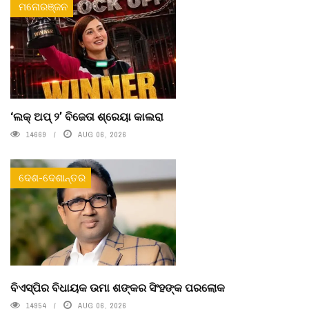
ମନୋରଞ୍ଜନ
‘ଲକ୍ ଅପ୍ ୨’ ବିଜେତା ଶ୍ରେୟା କାଲରା
14669
AUG 06, 2026
ଦେଶ-ଦେଶାନ୍ତର
ବିଏସ୍‌ପିର ବିଧାୟକ ଉମା ଶଙ୍କର ସିଂହଙ୍କ ପରଲୋକ
14954
AUG 06, 2026