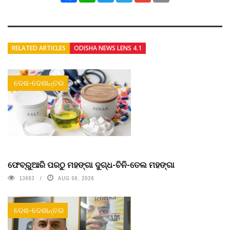
RELATED ARTICLES
ODISHA NEWS LENS 4.1
ଦେଶ-ଦେଶାନ୍ତର
ଫେବ୍ରୁଆରି ପରଠୁ ମହଙ୍ଗା ଦୁଗ୍ଧ-ଚିନି-ତେଲ ମହଙ୍ଗା
13683
AUG 06, 2026
ଦେଶ-ଦେଶାନ୍ତର