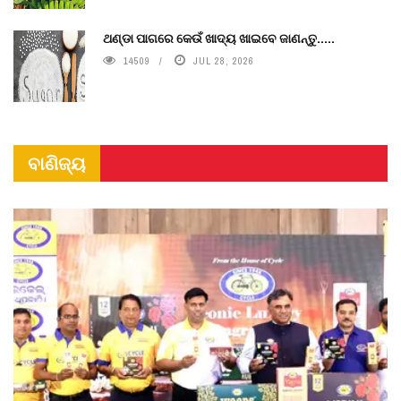
ଥଣ୍ଡା ପାଗରେ କେଉଁ ଖାଦ୍ୟ ଖାଇବେ ଜାଣନ୍ତୁ.....
14509
JUL 28, 2026
ବାଣିଜ୍ୟ