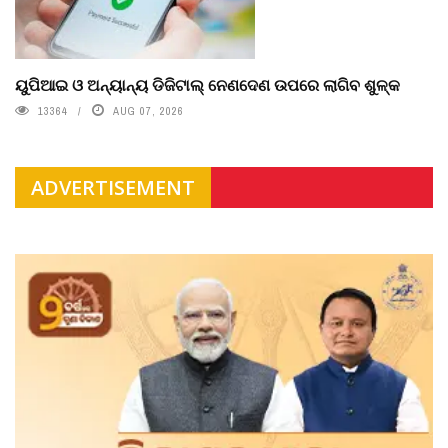
ୟୁପିଆଇ ଓ ଅନ୍ୟାନ୍ୟ ଡିଜିଟାଲ୍ ନେଣଦେଣ ଉପରେ ଲାଗିବ ଶୁଳ୍କ
13364
AUG 07, 2026
ADVERTISEMENT