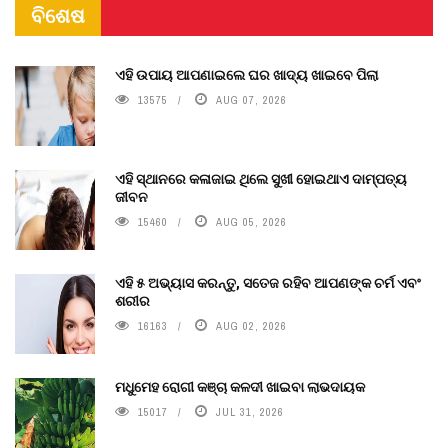
ବିଶେଷ
ଏହି ଉପାୟ ଆପଣାଇଲେ ଘର ଖାଦ୍ୟ ଖାଇବେ ପିଲା
13575
AUG 07, 2026
ଏହି ସ୍ଥାନରେ କଳାଜାଇ ଥିଲେ ସୁଖୀ ହୋଇଥାଏ ଦାମ୍ପତ୍ୟ
ଜୀବନ
15460
AUG 05, 2026
ଏହି ୫ ଅଭ୍ୟାସ କରନ୍ତୁ, ସତେଜ ରହିବ ଆପଣଙ୍କ ଚର୍ମ ଏବଂ
ଶରୀର
16163
AUG 02, 2026
ମଧୁମେହ ରୋଗୀ କଞ୍ଚା କଳଦୀ ଖାଇବା ଲାଭଦାୟକ
15017
JUL 31, 2026