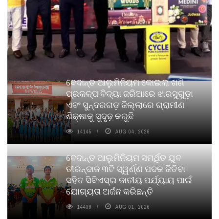
ବେଦାନ୍ତ ଆଲୁମିନିୟମ କୋଇଲା ଖଣି
ପ୍ରକଳ୍ପ ବିଦ୍ୟା ଜରିଆରେ ଝାରସୁଗୁଡ଼ା
ଏବଂ ସୁନ୍ଦରଗଡ଼ ଜିଲ୍ଲାରେ ଗ୍ରାମୀଣ
ଶିକ୍ଷାକୁ ସୁଦୃଢ଼ କରୁଛି
14145
AUG 04, 2026
ବେଦାନ୍ତ ଆଲୁମିନିୟମ ସମର୍ଥିତ ଯୁବ
ତୀରନ୍ଦାଜ ୩ଟି ସ୍ୱର୍ଣ୍ଣ ପଦକ ଜିତିବା
ସହିତ ସିବିଏସ୍ଇ ଜାତୀୟ ପର୍ଯ୍ୟାୟ ପାଇଁ
ଯୋଗ୍ୟତା ଅର୍ଜନ କରିଛନ୍ତି
14438
AUG 01, 2026