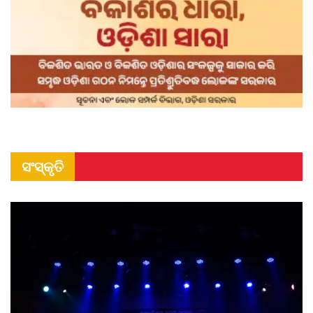
ସଂସ୍କୃତି