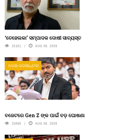
‘ତେହେଲକା’ ସମ୍ପାଦକ ଦୋଷୀ ସାବ୍ୟସ୍ତ
15181
AUG 06, 2026
ଦେଶ-ଦେଶାନ୍ତର
ବଜେଟରେ Gen Z ଙ୍କ ପାଇଁ ବଡ଼ ଘୋଷଣା
15068
AUG 06, 2026