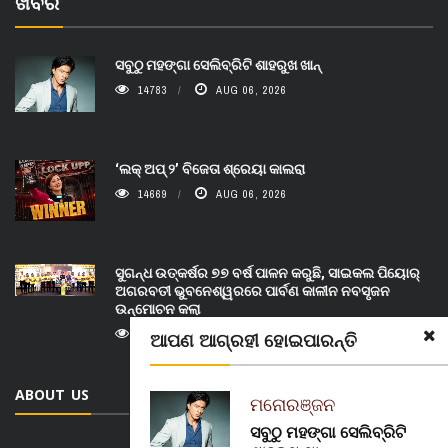
ଖବର
ସବୁଠୁ ମହଙ୍ଗା ସେଲିବ୍ରିଟି ଶାହରୁଖ ଖାନ୍
14783
AUG 06, 2026
‘ଲକ୍ ଅପ୍ ୨’ ବିଜେତା ଶ୍ରେୟା କାଲରା
14669
AUG 06, 2026
ସୁଗନ୍ଧ ଉତ୍କର୍ଷର ୭୭ ବର୍ଷ ପାଳନ କରୁଛି, ସାଇକଲ ପିୟୋର୍‌
ଅଗରବତୀ ଭୁବନେଶ୍ୱରରେ ପାର୍ବଣ କାଳୀନ ନବସୃଜନ
ଉନ୍ମୋଚନ କଲା
14021
AUG 07, 2026
ଆପଣ ଆଗ୍ରହୀ ହୋଇପାରନ୍ତି
ABOUT US
ମନୋରଞ୍ଜନ
ସବୁଠୁ ମହଙ୍ଗା ସେଲିବ୍ରିଟି