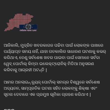
ଆଜିକାଲି, ମୁଦ୍ରିତ ଖବରକାଗଜ ପଢିବା ପାଇଁ ଲୋକଙ୍କ ପାଖରେ
ପର୍ଯ୍ୟାପ୍ତ ସମୟ ନାହିଁ, ଯାହା ଗତକାଲିର ସାଧାରଣ ଘଟଣାକୁ କଭର୍
କରିଥାଏ, ତେଣୁ ସର୍ବଶେଷ ଖବର ପାଇବା ପାଇଁ ସେମାନେ ସର୍ବଦା
ୱେବ୍ ପୋର୍ଟାଲ୍ କିମ୍ବା ଇଲେକ୍ଟ୍ରୋନିକ୍ ମିଡିଆ ଅନୁସରଣ
କରିବାକୁ ଆଗ୍ରହୀ ଅଟନ୍ତି |
ଆମର ଅନଲାଇନ୍ ନ୍ୟୁଜ୍ ପୋର୍ଟାଲ୍ ସମଗ୍ର ବିଶ୍ୱରେ ସର୍ବଶେଷ
ଅଦ୍ୟତନ, ସାମ୍ପ୍ରତିକ ଘଟଣା ସହିତ ଲୋକଙ୍କୁ ଶିକ୍ଷା ଏବଂ
ସୂଚନା ଦେବାରେ ଏକ ପ୍ରମୁଖ ଭୂମିକା ଗ୍ରହଣ କରିଥାଏ |