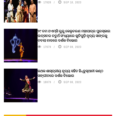
17628
SEP 10, 2023
୨୯ ତମ ଓଏମ୍‌ସି ଗୁରୁ କେଳୁଚରଣ ମହାପାତ୍ର ପୁରସ୍କାର
ଉତ୍ସବର ଚତୁର୍ଥ ସଂଧ୍ୟାରେ କୁଚିପୁଡ଼ି ନୃତ୍ୟ ସାଙ୍ଗକୁ
ତବଲା ବାଦରେ ଦର୍ଶକ ବିଭୋର
17679
SEP 09, 2023
କଥକ ଶାସ୍ତ୍ରୀୟ ନୃତ୍ୟ ସହିତ ହିନ୍ଦୁସ୍ଥାନୀ କଣ୍ଠ
ସଙ୍ଗୀତରେ ଦର୍ଶକ ବିଭୋର
18079
SEP 06, 2023