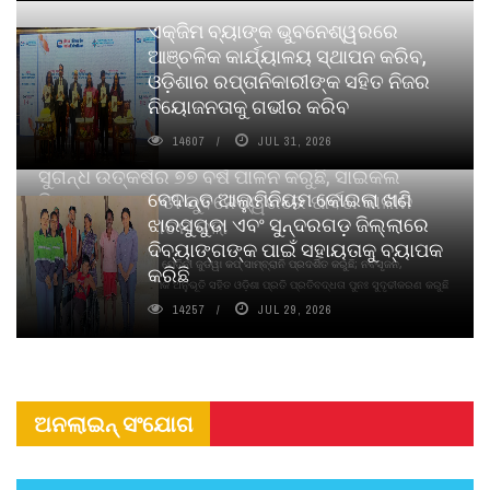
ଏକ୍ଜିମ ବ୍ୟାଙ୍କ ଭୁବନେଶ୍ୱରରେ
ଆଞ୍ଚଳିକ କାର୍ଯ୍ୟାଳୟ ସ୍ଥାପନ କରିବ,
ଓଡ଼ିଶାର ରପ୍ତାନିକାରୀଙ୍କ ସହିତ ନିଜର
ନିୟୋଜନତାକୁ ଗଭୀର କରିବ
14607
JUL 31, 2026
ସୁଗନ୍ଧ ଉତ୍କର୍ଷର ୭୭ ବର୍ଷ ପାଳନ କରୁଛି, ସାଇକଲ
ବେଦାନ୍ତ ଆଲୁମିନିୟମ କୋଇଲା ଖଣି
ପିୟୋର୍‌ ଅଗରବତୀ ଭୁବନେଶ୍ୱରରେ ପାର୍ବଣ କାଳୀନ
ଝାରସୁଗୁଡା ଏବଂ ସୁନ୍ଦରଗଡ଼ ଜିଲ୍ଲାରେ
ନବସୃଜନ ଉନ୍ମୋଚନ କଲା
ଦିବ୍ୟାଙ୍ଗଙ୍କ ପାଇଁ ସହାୟତାକୁ ବ୍ୟାପକ
ବାଉଁଶ ବିହୀନ କଠିନ ଧୂପ ଏବଂ ମେଦିନୀ ଜୁଡୱା କପ୍‌ ସାମ୍ବ୍ରାନି ପ୍ରଦର୍ଶିତ କରୁଛି; ନବସୃଜନ,
କରିଛି
ଦୀର୍ଘସ୍ଥାୟିତା ଏବଂ ଆଧ୍ୟାତ୍ମିକ ଅନୁଭୂତି ସହିତ ଓଡ଼ିଶା ପ୍ରତି ପ୍ରତିବଦ୍ଧତା ପୁନଃ ସୁଦୃଢୀକରଣ କରୁଛି
14257
JUL 29, 2026
ଅନଲାଇନ୍ ସଂଯୋଗ