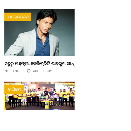
ମନୋରଞ୍ଜନ
ସବୁଠୁ ମହଙ୍ଗା ସେଲିବ୍ରିଟି ଶାହରୁଖ ଖାନ୍
14783
AUG 06, 2026
ବାଣିଜ୍ୟ