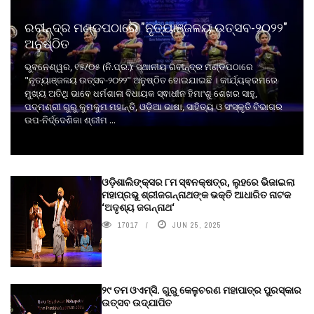
ରବୀନ୍ଦ୍ର ମଣ୍ଡପଠାରେ "ନୃତ୍ୟାଞ୍ଜଳୟ ଉତ୍ସବ-୨୦୨୨"
ଅନୁଷ୍ଠିତ
ଭୁବନେଶ୍ୱର, ୧୫/୦୫ (ନି.ପ୍ର.): ସ୍ଥାନୀୟ ରବୀନ୍ଦ୍ର ମଣ୍ଡପଠାରେ
"ନୃତ୍ୟାଞ୍ଜଳୟ ଉତ୍ସବ-୨୦୨୨" ଅନୁଷ୍ଠିତ ହୋଇଯାଇଛି । କାର୍ଯ୍ୟକ୍ରମରେ
ମୁଖ୍ୟ ଅତିଥି ଭାବେ ଧର୍ମଶାଳା ବିଧାୟକ ସ୍ଵାଧୀନ ହିମାଂଶୁ ଶେଖର ସାହୁ,
ପଦ୍ମଶ୍ରୀ ଗୁରୁ କୁମକୁମ ମହାନ୍ତି, ଓଡ଼ିଆ ଭାଷା, ସାହିତ୍ୟ ଓ ସଂସ୍କୃତି ବିଭାଗର
ଉପ-ନିର୍ଦ୍ଦେଶିକା ଶ୍ରୀମ ...
ଓଡ଼ିଶାଲିଙ୍କ୍ସର ୮ମ ସ୍ଵନକ୍ଷତ୍ର, ଲୁହରେ ଭିଜାଇଲା
ମହାପ୍ରଭୁ ଶ୍ରୀଜଗନ୍ନାଥଙ୍କ ଭକ୍ତି ଆଧାରିତ ନାଟକ
‘ଅଦୃଶ୍ୟ ଜଗନ୍ନାଥ‘
17017
JUN 25, 2025
୨୯ ତମ ଓଏମ୍‌ସି. ଗୁରୁ କେଳୁଚରଣ ମହାପାତ୍ର ପୁରସ୍କାର
ଉତ୍ସବ ଉଦ୍‍ଯାପିତ