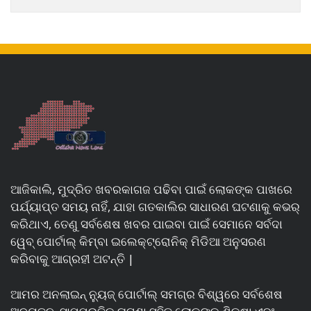
ଆଜିକାଲି, ମୁଦ୍ରିତ ଖବରକାଗଜ ପଢିବା ପାଇଁ ଲୋକଙ୍କ ପାଖରେ
ପର୍ଯ୍ୟାପ୍ତ ସମୟ ନାହିଁ, ଯାହା ଗତକାଲିର ସାଧାରଣ ଘଟଣାକୁ କଭର୍
କରିଥାଏ, ତେଣୁ ସର୍ବଶେଷ ଖବର ପାଇବା ପାଇଁ ସେମାନେ ସର୍ବଦା
ୱେବ୍ ପୋର୍ଟାଲ୍ କିମ୍ବା ଇଲେକ୍ଟ୍ରୋନିକ୍ ମିଡିଆ ଅନୁସରଣ
କରିବାକୁ ଆଗ୍ରହୀ ଅଟନ୍ତି |
ଆମର ଅନଲାଇନ୍ ନ୍ୟୁଜ୍ ପୋର୍ଟାଲ୍ ସମଗ୍ର ବିଶ୍ୱରେ ସର୍ବଶେଷ