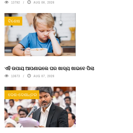
13792
AUG 06, 2026
ବିଶେଷ
ଏହି ଉପାୟ ଆପଣାଇଲେ ଘର ଖାଦ୍ୟ ଖାଇବେ ପିଲା
13673
AUG 07, 2026
ଦେଶ-ଦେଶାନ୍ତର