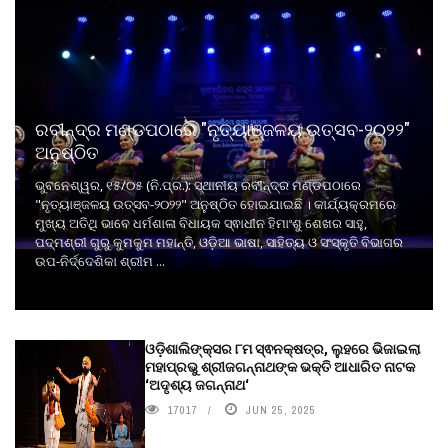
ରବୀନ୍ଦ୍ର ମଣ୍ଡପଠାରେ "ନୃତ୍ୟାଞ୍ଜଳୟ ଉତ୍ସବ-୨୦୨୨"
ଅନୁଷ୍ଠିତ
ଭୁବନେଶ୍ୱର, ୧୫/୦୫ (ନି.ପ୍ର.): ସ୍ଥାନୀୟ ରବୀନ୍ଦ୍ର ମଣ୍ଡପଠାରେ
"ନୃତ୍ୟାଞ୍ଜଳୟ ଉତ୍ସବ-୨୦୨୨" ଅନୁଷ୍ଠିତ ହୋଇଯାଇଛି । କାର୍ଯ୍ୟକ୍ରମରେ
ମୁଖ୍ୟ ଅତିଥି ଭାବେ ଧର୍ମଶାଳା ବିଧାୟକ ସ୍ଵାଧୀନ ହିମାଂଶୁ ଶେଖର ସାହୁ,
ପଦ୍ମଶ୍ରୀ ଗୁରୁ କୁମକୁମ ମହାନ୍ତି, ଓଡ଼ିଆ ଭାଷା, ସାହିତ୍ୟ ଓ ସଂସ୍କୃତି ବିଭାଗର
ଉପ-ନିର୍ଦ୍ଦେଶିକା ଶ୍ରୀମ ...
ଓଡ଼ିଶାଲିଙ୍କ୍ସର ୮ମ ସ୍ଵନକ୍ଷତ୍ର, ଲୁହରେ ଭିଜାଇଲା
ମହାପ୍ରଭୁ ଶ୍ରୀଜଗନ୍ନାଥଙ୍କ ଭକ୍ତି ଆଧାରିତ ନାଟକ
‘ଅଦୃଶ୍ୟ ଜଗନ୍ନାଥ‘
17017
JUN 25, 2025