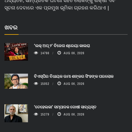
ଅଦ୍ୟତନ, ସାମ୍ପ୍ରତିକ ଘଟଣା ସହିତ ଲୋକଙ୍କୁ ଶିକ୍ଷା ଏବଂ
ସୂଚନା ଦେବାରେ ଏକ ପ୍ରମୁଖ ଭୂମିକା ଗ୍ରହଣ କରିଥାଏ |
ଖବର
‘ଲକ୍ ଅପ୍ ୨’ ବିଜେତା ଶ୍ରେୟା କାଲରା
14766
AUG 06, 2026
ବିଏସ୍‌ପିର ବିଧାୟକ ଉମା ଶଙ୍କର ସିଂହଙ୍କ ପରଲୋକ
15052
AUG 06, 2026
‘ତେହେଲକା’ ସମ୍ପାଦକ ଦୋଷୀ ସାବ୍ୟସ୍ତ
15279
AUG 06, 2026