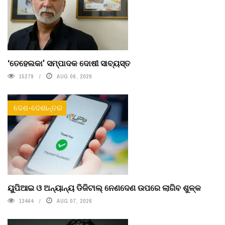
‘ତେହେଲକା’ ସମ୍ପାଦକ ଦୋଷୀ ସାବ୍ୟସ୍ତ
15279
AUG 06, 2026
ଦେଶ-ଦେଶାନ୍ତର
ୟୁପିଆଇ ଓ ଅନ୍ୟାନ୍ୟ ଡିଜିଟାଲ୍ ନେଣଦେଣ ଉପରେ ଲାଗିବ ଶୁଳ୍କ
13464
AUG 07, 2026