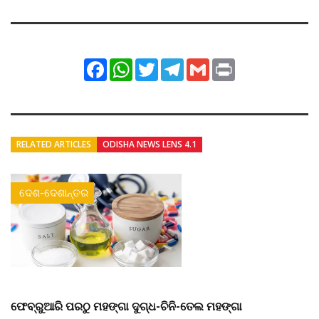
Facebook
WhatsApp
Twitter
Telegram
Gmail
Print
RELATED ARTICLES
ODISHA NEWS LENS 4.1
ଦେଶ-ଦେଶାନ୍ତର
ଫେବ୍ରୁଆରି ପରଠୁ ମହଙ୍ଗା ଦୁଗ୍ଧ-ଚିନି-ତେଲ ମହଙ୍ଗା