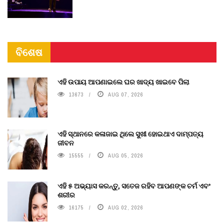
ବିଶେଷ
ଏହି ଉପାୟ ଆପଣାଇଲେ ଘର ଖାଦ୍ୟ ଖାଇବେ ପିଲା
13673
AUG 07, 2026
ଏହି ସ୍ଥାନରେ କଳାଜାଇ ଥିଲେ ସୁଖୀ ହୋଇଥାଏ ଦାମ୍ପତ୍ୟ
ଜୀବନ
15555
AUG 05, 2026
ଏହି ୫ ଅଭ୍ୟାସ କରନ୍ତୁ, ସତେଜ ରହିବ ଆପଣଙ୍କ ଚର୍ମ ଏବଂ
ଶରୀର
16175
AUG 02, 2026