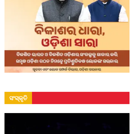
ସଂସ୍କୃତି