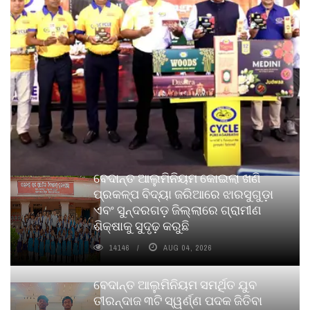
ବେଦାନ୍ତ ଆଲୁମିନିୟମ କୋଇଲା ଖଣି
ପ୍ରକଳ୍ପ ବିଦ୍ୟା ଜରିଆରେ ଝାରସୁଗୁଡ଼ା
ଏବଂ ସୁନ୍ଦରଗଡ଼ ଜିଲ୍ଲାରେ ଗ୍ରାମୀଣ
ଶିକ୍ଷାକୁ ସୁଦୃଢ଼ କରୁଛି
14146
AUG 04, 2026
ବେଦାନ୍ତ ଆଲୁମିନିୟମ ସମର୍ଥିତ ଯୁବ
ତୀରନ୍ଦାଜ ୩ଟି ସ୍ୱର୍ଣ୍ଣ ପଦକ ଜିତିବା