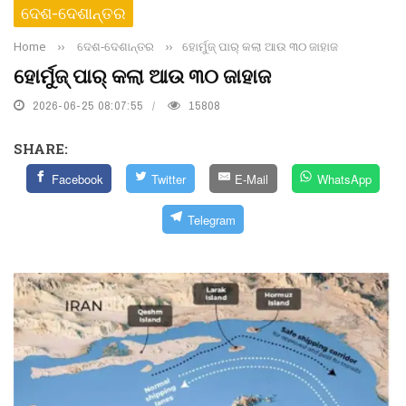
ଦେଶ-ଦେଶାନ୍ତର
Home
››
ଦେଶ-ଦେଶାନ୍ତର
››
ହୋର୍ମୁଜ୍ ପାର୍ କଲା ଆଉ ୩୦ ଜାହାଜ
ହୋର୍ମୁଜ୍ ପାର୍ କଲା ଆଉ ୩୦ ଜାହାଜ
2026-06-25 08:07:55
15808
SHARE:
Facebook
Twitter
E-Mail
WhatsApp
Telegram