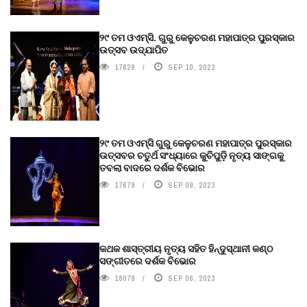
୨୯ ତମ ଓଏମ୍‌ସି. ଗୁରୁ କେଳୁଚରଣ ମହାପାତ୍ର ପୁରସ୍କାର
ଉତ୍ସବ ଉଦ୍‍ଯାପିତ
17628
SEP 10, 2023
୨୯ ତମ ଓଏମ୍‌ସି ଗୁରୁ କେଳୁଚରଣ ମହାପାତ୍ର ପୁରସ୍କାର
ଉତ୍ସବର ଚତୁର୍ଥ ସଂଧ୍ୟାରେ କୁଚିପୁଡ଼ି ନୃତ୍ୟ ସାଙ୍ଗକୁ
ତବଲା ବାଦରେ ଦର୍ଶକ ବିଭୋର
17679
SEP 09, 2023
କଥକ ଶାସ୍ତ୍ରୀୟ ନୃତ୍ୟ ସହିତ ହିନ୍ଦୁସ୍ଥାନୀ କଣ୍ଠ
ସଙ୍ଗୀତରେ ଦର୍ଶକ ବିଭୋର
18079
SEP 06, 2023