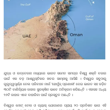
ଯୁଦ୍ଧ ଓ ଉତ୍ତେଜନା ମଧ୍ୟରେ ଭାରତ ସମେତ ସମଗ୍ର ବିଶ୍ୱ ଶକ୍ତି ବଜାର
ପାଇଁ ଏକ ବଡ଼ ଆଶ୍ୱସ୍ତିକର ଖବର ସାମ୍ନାକୁ ଆସିଛି । ବିଶ୍ୱର ସବୁଠାରୁ
ଗୁରୁତ୍ୱପୂର୍ଣ୍ଣ ତେଲ ପରିବହନ ମାର୍ଗ ‘ହୋର୍ମୁଜ୍ ପ୍ରଣାଳୀ’ ଦେଇ ଭାରତ ସହ ଜଡ଼ିତ
୩୦ଟି ବାଣିଜ୍ୟିକ ଜାହାଜ ସୁରକ୍ଷିତ ଭାବେ ଅତିକ୍ରମ କରିଛନ୍ତି । ଏହାସହ ଅନ୍ୟ
୨୬ଟି ଜାହାଜ ଏବେ ବାହାରିବା ପାଇଁ ପ୍ରସ୍ତୁତ ଅଛନ୍ତି ।
ବିଶ୍ୱର ମୋଟ୍ ତେଲ ଓ ଗ୍ୟାସ୍ ଯୋଗାଣର ପ୍ରାୟ ୨୦ ପ୍ରତିଶତ ଭାଗ ଏହି