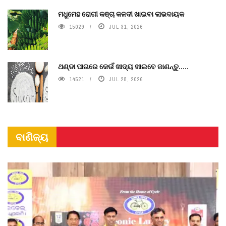
ମଧୁମେହ ରୋଗୀ କଞ୍ଚା କଳଦୀ ଖାଇବା ଲାଭଦାୟକ
15029
JUL 31, 2026
ଥଣ୍ଡା ପାଗରେ କେଉଁ ଖାଦ୍ୟ ଖାଇବେ ଜାଣନ୍ତୁ.....
14521
JUL 28, 2026
ବାଣିଜ୍ୟ