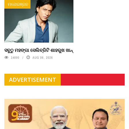
ମନୋରଞ୍ଜନ
ସବୁଠୁ ମହଙ୍ଗା ସେଲିବ୍ରିଟି ଶାହରୁଖ ଖାନ୍
14890
AUG 06, 2026
ADVERTISEMENT