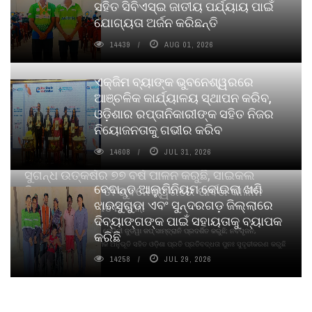
ସହିତ ସିବିଏସ୍ଇ ଜାତୀୟ ପର୍ଯ୍ୟାୟ ପାଇଁ
ଯୋଗ୍ୟତା ଅର୍ଜନ କରିଛନ୍ତି
14439
AUG 01, 2026
ଏକ୍ଜିମ ବ୍ୟାଙ୍କ ଭୁବନେଶ୍ୱରରେ
ଆଞ୍ଚଳିକ କାର୍ଯ୍ୟାଳୟ ସ୍ଥାପନ କରିବ,
ଓଡ଼ିଶାର ରପ୍ତାନିକାରୀଙ୍କ ସହିତ ନିଜର
ନିୟୋଜନତାକୁ ଗଭୀର କରିବ
14608
JUL 31, 2026
ସୁଗନ୍ଧ ଉତ୍କର୍ଷର ୭୭ ବର୍ଷ ପାଳନ କରୁଛି, ସାଇକଲ
ବେଦାନ୍ତ ଆଲୁମିନିୟମ କୋଇଲା ଖଣି
ପିୟୋର୍‌ ଅଗରବତୀ ଭୁବନେଶ୍ୱରରେ ପାର୍ବଣ କାଳୀନ
ଝାରସୁଗୁଡା ଏବଂ ସୁନ୍ଦରଗଡ଼ ଜିଲ୍ଲାରେ
ନବସୃଜନ ଉନ୍ମୋଚନ କଲା
ଦିବ୍ୟାଙ୍ଗଙ୍କ ପାଇଁ ସହାୟତାକୁ ବ୍ୟାପକ
ବାଉଁଶ ବିହୀନ କଠିନ ଧୂପ ଏବଂ ମେଦିନୀ ଜୁଡୱା କପ୍‌ ସାମ୍ବ୍ରାନି ପ୍ରଦର୍ଶିତ କରୁଛି; ନବସୃଜନ,
କରିଛି
ଦୀର୍ଘସ୍ଥାୟିତା ଏବଂ ଆଧ୍ୟାତ୍ମିକ ଅନୁଭୂତି ସହିତ ଓଡ଼ିଶା ପ୍ରତି ପ୍ରତିବଦ୍ଧତା ପୁନଃ ସୁଦୃଢୀକରଣ କରୁଛି
14258
JUL 29, 2026