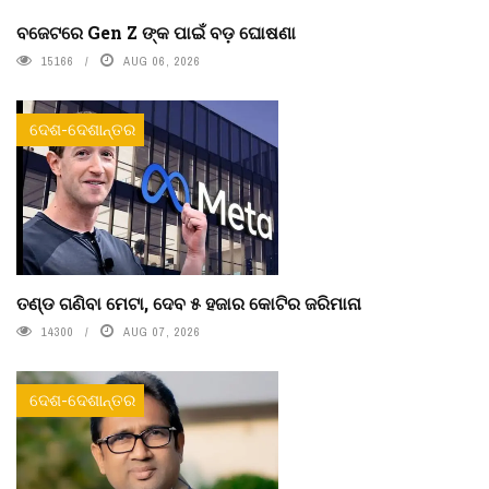
ବଜେଟରେ Gen Z ଙ୍କ ପାଇଁ ବଡ଼ ଘୋଷଣା
15166
AUG 06, 2026
ଦେଶ-ଦେଶାନ୍ତର
ତଣ୍ଡ ଗଣିବା ମେଟା, ଦେବ ୫ ହଜାର କୋଟିର ଜରିମାନା
14300
AUG 07, 2026
ଦେଶ-ଦେଶାନ୍ତର