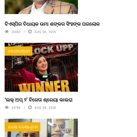
ବିଏସ୍‌ପିର ବିଧାୟକ ଉମା ଶଙ୍କର ସିଂହଙ୍କ ପରଲୋକ
15052
AUG 06, 2026
ମନୋରଞ୍ଜନ
‘ଲକ୍ ଅପ୍ ୨’ ବିଜେତା ଶ୍ରେୟା କାଲରା
14766
AUG 06, 2026
ଦେଶ-ଦେଶାନ୍ତର