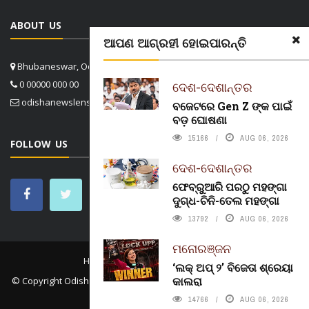
ABOUT US
ଆପଣ ଆଗ୍ରହୀ ହୋଇପାରନ୍ତି
Bhubaneswar, Odisha, India
0 00000 000 00
ଦେଶ-ଦେଶାନ୍ତର
odishanewslens@gmail.com
ବଜେଟରେ Gen Z ଙ୍କ ପାଇଁ
ବଡ଼ ଘୋଷଣା
15166
AUG 06, 2026
FOLLOW US
ଦେଶ-ଦେଶାନ୍ତର
ଫେବ୍ରୁଆରି ପରଠୁ ମହଙ୍ଗା
ଦୁଗ୍ଧ-ଚିନି-ତେଲ ମହଙ୍ଗା
13792
AUG 06, 2026
ମନୋରଞ୍ଜନ
HOME
CONTACT US
ABOUT US
‘ଲକ୍ ଅପ୍ ୨’ ବିଜେତା ଶ୍ରେୟା
କାଲରା
© Copyright
Odisha News Lens 4.1
. All rights reserved. in association
with
Konect.In
14766
AUG 06, 2026