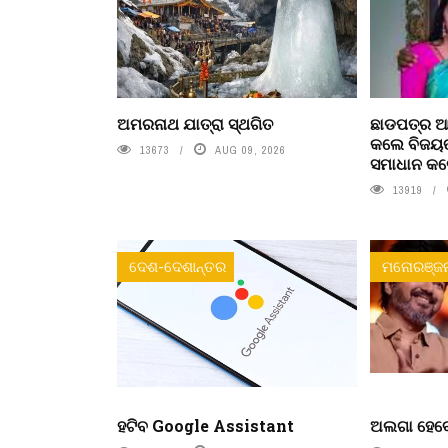
ଅମରନାଥ ଯାତ୍ରା ସ୍ଥଗିତ
ଛାଡପତ୍ର ଆ
କଲେ ବିଜୟଙ
13673
AUG 09, 2026
ସମାଧାନ କଲ
13919
ଦେଶ-ଦେଶାନ୍ତର
ମନୋରଞ୍ଜ
ହଟିବ Google Assistant
ଅଲଗା ହେବେ