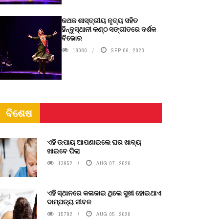
କଥକ ଶାସ୍ତ୍ରୀୟ ନୃତ୍ୟ ସହିତ
ହିନ୍ଦୁସ୍ଥାନୀ କଣ୍ଠ ସଙ୍ଗୀତରେ ଦର୍ଶକ
ବିଭୋର
18080
SEP 06, 2023
ବିଶେଷ
ଏହି ଉପାୟ ଆପଣାଇଲେ ଘର ଖାଦ୍ୟ
ଖାଇବେ ପିଲା
13952
AUG 07, 2026
ଏହି ସ୍ଥାନରେ କଳାଜାଇ ଥିଲେ ସୁଖୀ ହୋଇଥାଏ
ଦାମ୍ପତ୍ୟ ଜୀବନ
15792
AUG 05, 2026