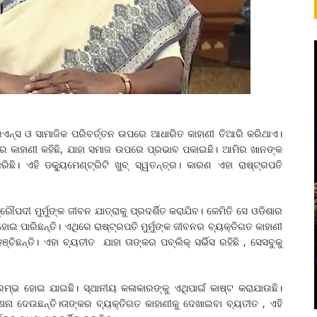
ଏନ୍ସ ଓ ସାମାଜିକ ପରିବର୍ତ୍ତନ ଉପରେ ଆଧାରିତ କାହାଣୀ ତିଆରି କରିଥାଏ।
ନର କାହାଣୀ କହିଛି, ଯାହା ସମାଜ ଉପରେ ପ୍ରଭାବ ପକାଇଛି। ଆମିର ଖାନଙ୍କ
। ଏହି ଡକ୍ୟୁମେଣ୍ଟ୍ରିଟି ଖୁବ୍‌ ସ୍ୱତନ୍ତ୍ର। କାରଣ ଏହା ରାଷ୍ଟ୍ରପତି
ୌପଦୀ ମୁର୍ମୁଙ୍କ ଜୀବନ ଯାତ୍ରାକୁ ପ୍ରଦର୍ଶିତ କରାଯିବ। କେମିତି ସେ ଓଡିଶାର
 ପାରିଛନ୍ତି। ଏଥିରେ ରାଷ୍ଟ୍ରପତି ମୁର୍ମୁଙ୍କ ଜୀବନର ବ୍ୟକ୍ତିଗତ କାହାଣୀ
ିଛନ୍ତି। ଏହା ବ୍ୟତୀତ ଯାହା ତାଙ୍କର ପବ୍ଲିକ୍‌ ସର୍ଭିସ ରହିଛି , ସେସବୁକୁ
 ଆରମ୍ଭ ହୋଇ ଯାଇଛି। ସ୍ଥାନୀୟ କଳାକାରଙ୍କୁ ଏଥିପାଇଁ କାଷ୍ଟ କରାଯାଉଛି।
ଦେଶନା ଦେଉଛନ୍ତି।ତାଙ୍କର ବ୍ୟକ୍ତିଗତ କାହାଣୀକୁ ଦେଖାଇବା ବ୍ୟତୀତ , ଏହି