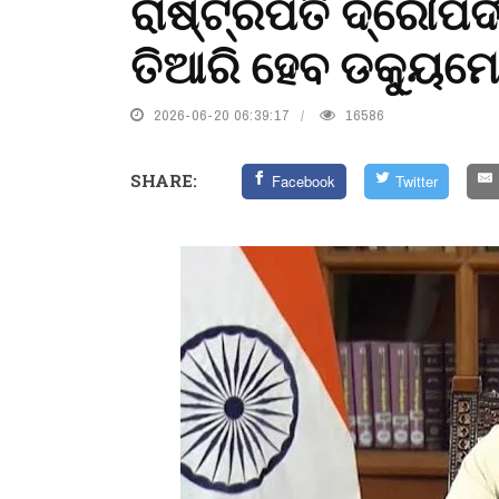
ରାଷ୍ଟ୍ରପତି ଦ୍ରୌପଦୀ
ତିଆରି ହେବ ଡକ୍ୟୁମେଣ
2026-06-20 06:39:17
16586
SHARE:
Facebook
Twitter