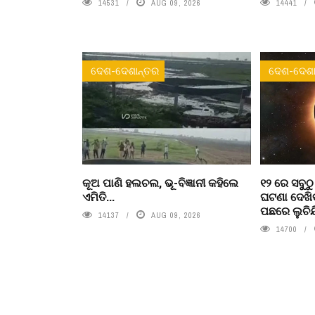
14531
AUG 09, 2026
14441
ଦେଶ-ଦେଶାନ୍ତର
ଦେଶ-ଦେଶା
କୂଅ ପାଣି ହଲଚଲ, ଭୂ-ବିଜ୍ଞାନୀ କହିଲେ
୧୨ ରେ ସବୁଠ
ଏମିତି...
ଘଟଣା ଦେଖିବ
ପଛରେ ଲୁଚିଯି
14137
AUG 09, 2026
14700