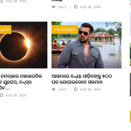
AUG 09, 2026
15071
AUG 09, 2026
ନ୍ତର
ମନୋରଞ୍ଜନ
ୁ ଚମତ୍କାର ମହାଜାଗତିକ
ଆସାମରେ ବନ୍ୟା ପୀଡ଼ିତଙ୍କୁ ୫୦୦
 ୟୁରୋପ, ଚନ୍ଦ୍ର
ଘର ଯୋଗାଇଦେବେ ସଲମାନ
ବ ...
14421
AUG 09, 2026
AUG 08, 2026