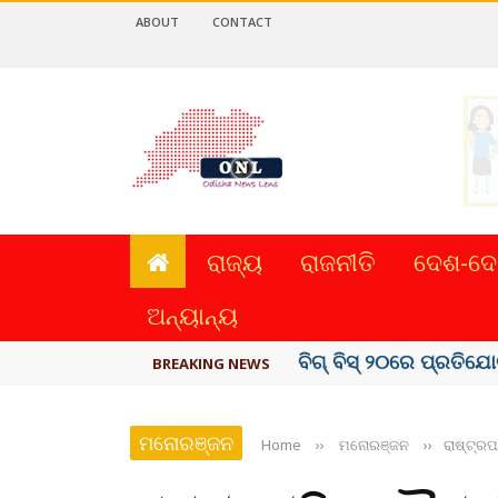
ABOUT
CONTACT
ରାଜ୍ୟ
ରାଜନୀତି
ଦେଶ-ଦେ
ଅନ୍ୟାନ୍ୟ
ଅମରନାଥ ଯାତ୍ରା ସ୍ଥଗିତ
BREAKING NEWS
ମନୋରଞ୍ଜନ
Home
››
ମନୋରଞ୍ଜନ
››
ରାଷ୍ଟ୍ରପ