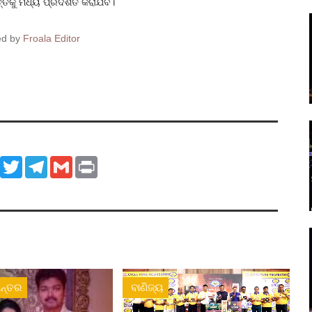
ତ୍ତକୁ ମଧ୍ୟ ପ୍ରଦର୍ଶିତ କରାଯିବ।
ed by
Froala Editor
ook
WhatsApp
Twitter
Telegram
Gmail
Print
ନ୍ତର
ବାଣିଜ୍ୟ