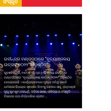
ସଂସ୍କୃତି
ରବୀନ୍ଦ୍ର ମଣ୍ଡପଠାରେ "ନୃତ୍ୟାଞ୍ଜଳୟ
ଉତ୍ସବ-୨୦୨୨" ଅନୁଷ୍ଠିତ
ଭୁବନେଶ୍ୱର, ୧୫/୦୫ (ନି.ପ୍ର.): ସ୍ଥାନୀୟ ରବୀନ୍ଦ୍ର
ମଣ୍ଡପଠାରେ "ନୃତ୍ୟାଞ୍ଜଳୟ ଉତ୍ସବ-୨୦୨୨" ଅନୁଷ୍ଠିତ
ହୋଇଯାଇଛି । କାର୍ଯ୍ୟକ୍ରମରେ ମୁଖ୍ୟ ଅତିଥି ଭାବେ
ଧର୍ମଶାଳା ବିଧାୟକ ସ୍ଵାଧୀନ ହିମାଂଶୁ ଶେଖର ସାହୁ, ପଦ୍ମଶ୍ରୀ
ଗୁରୁ କୁମକୁମ ମହାନ୍ତି, ଓଡ଼ିଆ ଭାଷା, ସାହିତ୍ୟ ଓ ସଂସ୍କୃତି
ବିଭାଗର ଉପ-ନିର୍ଦ୍ଦେଶିକା ଶ୍ରୀମ ...