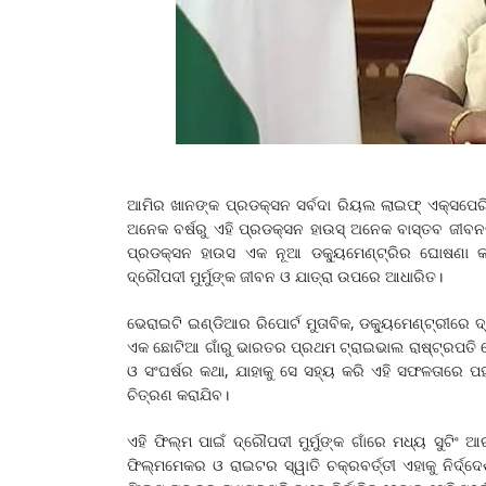
ଆମିର ଖାନଙ୍କ ପ୍ରଡକ୍ସନ ସର୍ବଦା ରିୟଲ ଲାଇଫ୍‌ ଏକ୍ସପେରି
ଅନେକ ବର୍ଷରୁ ଏହି ପ୍ରଡକ୍ସନ ହାଉସ୍‌ ଅନେକ ବାସ୍ତବ ଜୀବ
ପ୍ରଡକ୍ସନ ହାଉସ ଏକ ନୂଆ ଡକ୍ୟୁମେଣ୍ଟ୍ରିର ଘୋଷଣା କରିଛି
ଦ୍ରୌପଦୀ ମୁର୍ମୁଙ୍କ ଜୀବନ ଓ ଯାତ୍ରା ଉପରେ ଆଧାରିତ।
ଭେରାଇଟି ଇଣ୍ଡିଆର ରିପୋର୍ଟ ମୁତାବିକ, ଡକ୍ୟୁମେଣ୍ଟ୍ରୀରେ ଦ୍ର
ଏକ ଛୋଟିଆ ଗାଁରୁ ଭାରତର ପ୍ରଥମ ଟ୍ରାଇଭାଲ ରାଷ୍ଟ୍ରପତି ହୋଇ
ଓ ସଂଘର୍ଷର କଥା, ଯାହାକୁ ସେ ସହ୍ୟ କରି ଏହି ସଫଳତାରେ ପହଞ୍ଚ
ଚିତ୍ରଣ କରାଯିବ।
ଏହି ଫିଲ୍ମ ପାଇଁ ଦ୍ରୌପଦୀ ମୁର୍ମୁଙ୍କ ଗାଁରେ ମଧ୍ୟ ସୁଟିଂ
ଫିଲ୍ମମେକର ଓ ରାଇଟର ସ୍ୱାତି ଚକ୍ରବର୍ତ୍ତୀ ଏହାକୁ ନିର୍ଦ୍