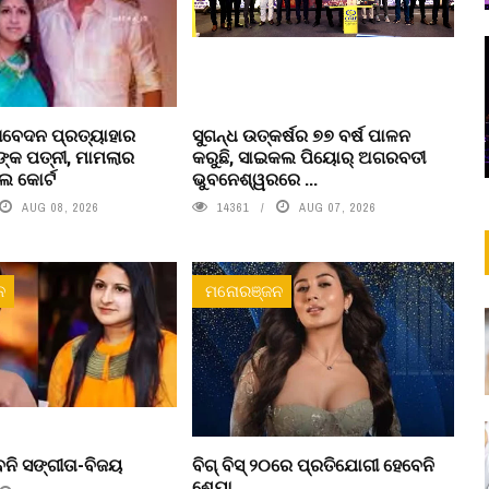
ବେଦନ ପ୍ରତ୍ୟାହାର
ସୁଗନ୍ଧ ଉତ୍କର୍ଷର ୭୭ ବର୍ଷ ପାଳନ
୍କ ପତ୍ନୀ, ମାମଲାର
କରୁଛି, ସାଇକଲ ପିୟୋର୍‌ ଅଗରବତୀ
େ କୋର୍ଟ
ଭୁବନେଶ୍ୱରରେ ...
AUG 08, 2026
14361
AUG 07, 2026
ନ
ମନୋରଞ୍ଜନ
ନି ସଙ୍ଗୀତା-ବିଜୟ
ବିଗ୍ ବିସ୍ ୨୦ରେ ପ୍ରତିଯୋଗୀ ହେବେନି
ଶେୟା