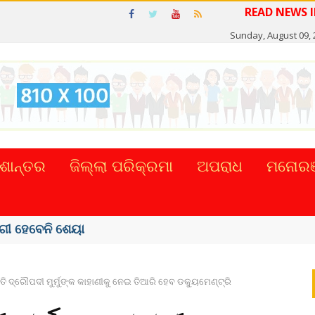
READ
Sunday, August 09, 
ଶାନ୍ତର
ଜିଲ୍ଲା ପରିକ୍ରମା
ଅପରାଧ
ମନୋରଞ
ତି ଦ୍ରୌପଦୀ ମୁର୍ମୁଙ୍କ କାହାଣୀକୁ ନେଇ ତିଆରି ହେବ ଡକ୍ୟୁମେଣ୍ଟ୍ରି