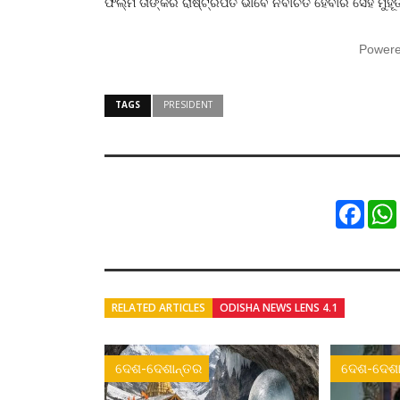
ଫିଲ୍ମ ତାଙ୍କର ରାଷ୍ଟ୍ରପତି ଭାବେ ନିର୍ବାଚିତ ହେବାର ସେହି ମୁହୂର୍
Power
TAGS
PRESIDENT
Faceb
RELATED ARTICLES
ODISHA NEWS LENS 4.1
ଦେଶ-ଦେଶାନ୍ତର
ଦେଶ-ଦେଶା