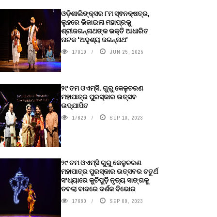
ଓଡ଼ିଶାଲିଙ୍କ୍ସର ୮ମ ସ୍ଵନକ୍ଷତ୍ର,
ଲୁହରେ ଭିଜାଇଲା ମହାପ୍ରଭୁ
ଶ୍ରୀଜଗନ୍ନାଥଙ୍କ ଭକ୍ତି ଆଧାରିତ
ନାଟକ ‘ଅଦୃଶ୍ୟ ଜଗନ୍ନାଥ‘
17019
JUN 25, 2025
୨୯ ତମ ଓଏମ୍‌ସି. ଗୁରୁ କେଳୁଚରଣ
ମହାପାତ୍ର ପୁରସ୍କାର ଉତ୍ସବ
ଉଦ୍‍ଯାପିତ
17629
SEP 10, 2023
୨୯ ତମ ଓଏମ୍‌ସି ଗୁରୁ କେଳୁଚରଣ
ମହାପାତ୍ର ପୁରସ୍କାର ଉତ୍ସବର ଚତୁର୍ଥ
ସଂଧ୍ୟାରେ କୁଚିପୁଡ଼ି ନୃତ୍ୟ ସାଙ୍ଗକୁ
ତବଲା ବାଦରେ ଦର୍ଶକ ବିଭୋର
17680
SEP 09, 2023