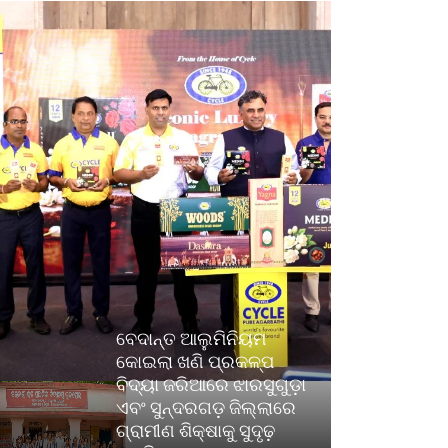
ବେଦାନ୍ତ ଆଲୁମିନିୟମ
କୋଇଲା ଖଣି ପ୍ରକଳ୍ପ
ବିଦ୍ୟା ଜରିଆରେ ଝାରସୁଗୁଡ଼ା
ଏବଂ ସୁନ୍ଦରଗଡ଼ ଜିଲ୍ଲାରେ
ଗ୍ରାମୀଣ ଶିକ୍ଷାକୁ ସୁଦୃଢ଼