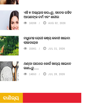
ଏହି ୫ ଅଭ୍ୟାସ କରନ୍ତୁ, ସତେଜ ରହିବ
ଆପଣଙ୍କ ଚର୍ମ ଏବଂ ଶରୀର
16208
AUG 02, 2026
ମଧୁମେହ ରୋଗୀ କଞ୍ଚା କଳଦୀ ଖାଇବା
ଲାଭଦାୟକ
15061
JUL 31, 2026
ଥଣ୍ଡା ପାଗରେ କେଉଁ ଖାଦ୍ୟ ଖାଇବେ
ଜାଣନ୍ତୁ.....
14553
JUL 28, 2026
ବାଣିଜ୍ୟ