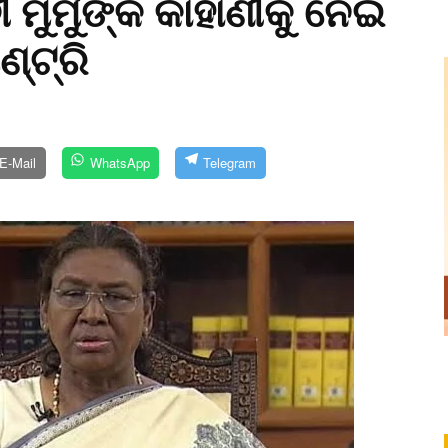
 ମୁର୍ମୁଙ୍କ କାହାଣୀକୁ ନେଇ
୍ଟ୍ରି
E-Mail
WhatsApp
Telegram