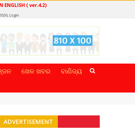
 NEWS IN ENGLISH ( ver.4.2)
2026,
Login
୍ଜନ
ଖେଳ ଖବର
ବାଣିଜ୍ୟ
ADVERTISEMENT