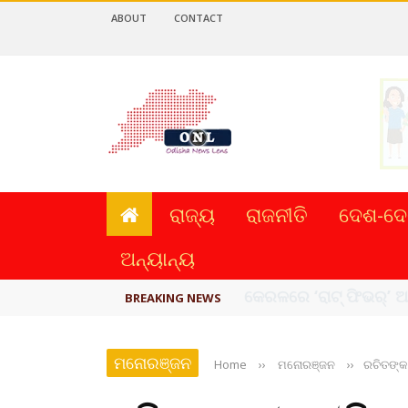
ABOUT
CONTACT
ରାଜ୍ୟ
ରାଜନୀତି
ଦେଶ-ଦେ
ଅନ୍ୟାନ୍ୟ
ଛାଡପତ୍ର ଆବେଦନ ପ୍ରତ୍ୟ
BREAKING NEWS
ମନୋରଞ୍ଜନ
Home
››
ମନୋରଞ୍ଜନ
››
ରଚିତଙ୍କ 