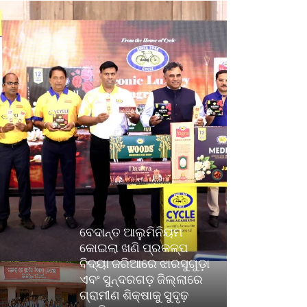
ବେଦାନ୍ତ ଆଲୁମିନିୟମ
କୋଇଲା ଖଣି ପ୍ରକଳ୍ପ
ବିଦ୍ୟା ଜରିଆରେ ଝାରସୁଗୁଡ଼ା
ଏବଂ ସୁନ୍ଦରଗଡ଼ ଜିଲ୍ଲାରେ
ଗ୍ରାମୀଣ ଶିକ୍ଷାକୁ ସୁଦୃଢ଼