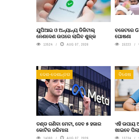
ୟୁପିଆଇ ଓ ଅନ୍ୟାନ୍ୟ ଡିଜିଟାଲ୍
ବଜେଟରେ Ge
ନେଣଦେଣ ଉପରେ ଲାଗିବ ଶୁଳ୍କ
ଘୋଷଣା
13524
AUG 07, 2026
15223
ଦେଶ-ଦେଶାନ୍ତର
ବିଶେଷ
ତଣ୍ଡ ଗଣିବା ମେଟା, ଦେବ ୫ ହଜାର
ଏହି ଉପାୟ
କୋଟିର ଜରିମାନା
ଖାଇବେ ପିଲ
14360
AUG 07, 2026
13734