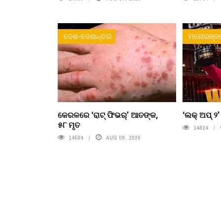
ଦେଶ-ଦେଶାନ୍ତର
ମନୋରଞ୍ଜ
କେରଳରେ ‘ରାଟ୍ ଫିଭର୍’ ଆତଙ୍କ,
‘ଲକ୍ ଅପ୍ ୨
୫୮ ମୃତ
14824
14504
AUG 08, 2026