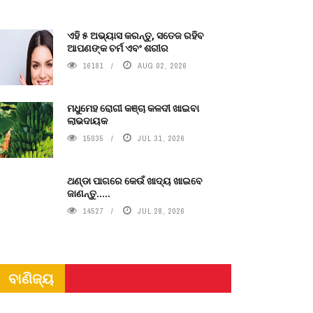
ଏହି ୫ ଅଭ୍ୟାସ କରନ୍ତୁ, ସତେଜ ରହିବ
ଆପଣଙ୍କ ଚର୍ମ ଏବଂ ଶରୀର
16181
AUG 02, 2026
ମଧୁମେହ ରୋଗୀ କଞ୍ଚା କଳଦୀ ଖାଇବା
ଲାଭଦାୟକ
15035
JUL 31, 2026
ଥଣ୍ଡା ପାଗରେ କେଉଁ ଖାଦ୍ୟ ଖାଇବେ
ଜାଣନ୍ତୁ.....
14527
JUL 28, 2026
ବାଣିଜ୍ୟ