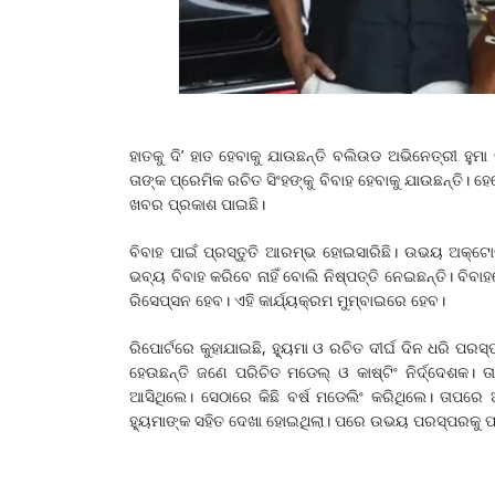
ହାତକୁ ଦି’ ହାତ ହେବାକୁ ଯାଉଛନ୍ତି ବଲିଉଡ ଅଭିନେତ୍ରୀ ହୁ
ତାଙ୍କ ପ୍ରେମିକ ରଚିତ ସିଂହଙ୍କୁ ବିବାହ ହେବାକୁ ଯାଉଛନ୍ତି। 
ଖବର ପ୍ରକାଶ ପାଇଛି।
ବିବାହ ପାଇଁ ପ୍ରସ୍ତୁତି ଆରମ୍ଭ ହୋଇସାରିଛି। ଉଭୟ ଅକ୍ଟୋବ
ଭବ୍ୟ ବିବାହ କରିବେ ନାହିଁ ବୋଲି ନିଷ୍ପତ୍ତି ନେଇଛନ୍ତି। 
ରିସେପ୍ସନ ହେବ। ଏହି କାର୍ଯ୍ୟକ୍ରମ ମୁମ୍ବାଇରେ ହେବ।
ରିପୋର୍ଟରେ କୁହାଯାଇଛି, ହ୍ୟୁମା ଓ ରଚିତ ଦୀର୍ଘ ଦିନ ଧରି ପ
ହେଉଛନ୍ତି ଜଣେ ପରିଚିତ ମଡେଲ୍ ଓ କାଷ୍ଟିଂ ନିର୍ଦ୍ଦେଶକ
ଆସିଥିଲେ। ସେଠାରେ କିଛି ବର୍ଷ ମଡେଲିଂ କରିଥିଲେ। ତାପରେ
ହ୍ୟୁମାଙ୍କ ସହିତ ଦେଖା ହୋଇଥିଲା। ପରେ ଉଭୟ ପରସ୍ପରକୁ ପ୍ର