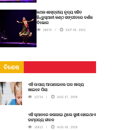
କଥକ ଶାସ୍ତ୍ରୀୟ ନୃତ୍ୟ ସହିତ
ହିନ୍ଦୁସ୍ଥାନୀ କଣ୍ଠ ସଙ୍ଗୀତରେ ଦର୍ଶକ
ବିଭୋର
18079
SEP 06, 2023
ବିଶେଷ
ଏହି ଉପାୟ ଆପଣାଇଲେ ଘର ଖାଦ୍ୟ
ଖାଇବେ ପିଲା
13734
AUG 07, 2026
ଏହି ସ୍ଥାନରେ କଳାଜାଇ ଥିଲେ ସୁଖୀ ହୋଇଥାଏ
ଦାମ୍ପତ୍ୟ ଜୀବନ
15613
AUG 05, 2026