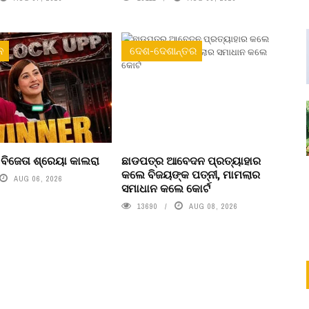
ନ
ଦେଶ-ଦେଶାନ୍ତର
’ ବିଜେତା ଶ୍ରେୟା କାଲରା
ଛାଡପତ୍ର ଆବେଦନ ପ୍ରତ୍ୟାହାର
କଲେ ବିଜୟଙ୍କ ପତ୍ନୀ, ମାମଲାର
AUG 06, 2026
ସମାଧାନ କଲେ କୋର୍ଟ
13690
AUG 08, 2026