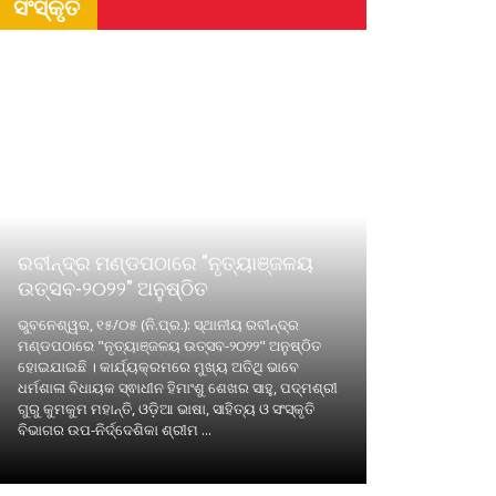
ସଂସ୍କୃତି
ରବୀନ୍ଦ୍ର ମଣ୍ଡପଠାରେ "ନୃତ୍ୟାଞ୍ଜଳୟ
ଉତ୍ସବ-୨୦୨୨" ଅନୁଷ୍ଠିତ
ଭୁବନେଶ୍ୱର, ୧୫/୦୫ (ନି.ପ୍ର.): ସ୍ଥାନୀୟ ରବୀନ୍ଦ୍ର
ମଣ୍ଡପଠାରେ "ନୃତ୍ୟାଞ୍ଜଳୟ ଉତ୍ସବ-୨୦୨୨" ଅନୁଷ୍ଠିତ
ହୋଇଯାଇଛି । କାର୍ଯ୍ୟକ୍ରମରେ ମୁଖ୍ୟ ଅତିଥି ଭାବେ
ଧର୍ମଶାଳା ବିଧାୟକ ସ୍ଵାଧୀନ ହିମାଂଶୁ ଶେଖର ସାହୁ, ପଦ୍ମଶ୍ରୀ
ଗୁରୁ କୁମକୁମ ମହାନ୍ତି, ଓଡ଼ିଆ ଭାଷା, ସାହିତ୍ୟ ଓ ସଂସ୍କୃତି
ବିଭାଗର ଉପ-ନିର୍ଦ୍ଦେଶିକା ଶ୍ରୀମ ...