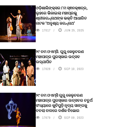
ଓଡ଼ିଶାଲିଙ୍କ୍ସର ୮ମ ସ୍ଵନକ୍ଷତ୍ର,
ଲୁହରେ ଭିଜାଇଲା ମହାପ୍ରଭୁ
ଶ୍ରୀଜଗନ୍ନାଥଙ୍କ ଭକ୍ତି ଆଧାରିତ
ନାଟକ ‘ଅଦୃଶ୍ୟ ଜଗନ୍ନାଥ‘
17017
JUN 25, 2025
୨୯ ତମ ଓଏମ୍‌ସି. ଗୁରୁ କେଳୁଚରଣ
ମହାପାତ୍ର ପୁରସ୍କାର ଉତ୍ସବ
ଉଦ୍‍ଯାପିତ
17628
SEP 10, 2023
୨୯ ତମ ଓଏମ୍‌ସି ଗୁରୁ କେଳୁଚରଣ
ମହାପାତ୍ର ପୁରସ୍କାର ଉତ୍ସବର ଚତୁର୍ଥ
ସଂଧ୍ୟାରେ କୁଚିପୁଡ଼ି ନୃତ୍ୟ ସାଙ୍ଗକୁ
ତବଲା ବାଦରେ ଦର୍ଶକ ବିଭୋର
17679
SEP 09, 2023