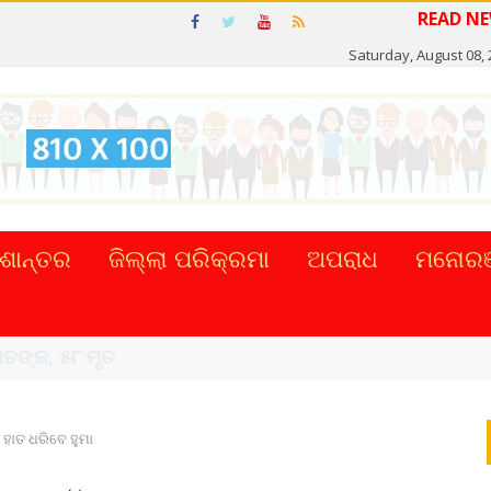
Saturday, August 08,
ଶାନ୍ତର
ଜିଲ୍ଲା ପରିକ୍ରମା
ଅପରାଧ
ମନୋରଞ
ାହାର କଲେ ...
ହାତ ଧରିବେ ହୁମା