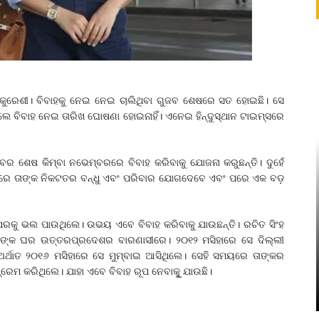
ମା କୁରେଶୀ। ବିବାହକୁ ନେଇ ନେଇ ଚାଲିଥିବା ଗୁଜବ ଶେଷରେ ସତ ହୋଇଛି। ସେ
ହେଲେ ବିବାହ ନେଇ ତାରିଖ ଘୋଷଣା ହୋଇନାହିଁ। ଏନେଇ ହିନ୍ଦୁସ୍ଥାନ ଟାଇମ୍ସରେ
ର ଶେଷ କିମ୍ବା ନଭେମ୍ବରରେ ବିବାହ କରିବାକୁ ଯୋଜନା କରୁଛନ୍ତି। ଦୁହେଁ
ବିବାହରେ ତାଙ୍କ ନିକଟତର ବନ୍ଧୁ ଏବଂ ପରିବାର ଯୋଗଦେବେ ଏବଂ ପରେ ଏକ ବଡ଼
ରସ୍ପରକୁ ଭଲ ପାଉଥିଲେ। ଉଭୟ ଏବେ ବିବାହ କରିବାକୁ ଯାଉଛନ୍ତି। ରଚିତ ସିଂହ
। ତାଙ୍କ ଘର ଉତ୍ତରପ୍ରଦେଶର ବାରଣାସୀରେ। ୨୦୧୨ ମସିହାରେ ସେ ଦିଲ୍ଲୀ
 ଅର୍ଥାତ ୨୦୧୬ ମସିହାରେ ସେ ମୁମ୍ବାଇ ଆସିଥିଲେ। ସେହି ସମୟରେ ତାଙ୍କର
େମ କରିଥିଲେ। ଯାହା ଏବେ ବିବାହ ରୂପ ନେବାକୁୂ ଯାଉଛି।