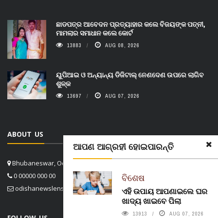
ଛାଡପତ୍ର ଆବେଦନ ପ୍ରତ୍ୟାହାର କଲେ ବିଜୟଙ୍କ ପତ୍ନୀ,
ମାମଲାର ସମାଧାନ କଲେ କୋର୍ଟ
13883
AUG 08, 2026
ୟୁପିଆଇ ଓ ଅନ୍ୟାନ୍ୟ ଡିଜିଟାଲ୍ ନେଣଦେଣ ଉପରେ ଲାଗିବ
ଶୁଳ୍କ
13697
AUG 07, 2026
ABOUT US
ଆପଣ ଆଗ୍ରହୀ ହୋଇପାରନ୍ତି
Bhubaneswar, Odisha, India
0 00000 000 00
ବିଶେଷ
odishanewslens@gmail.com
ଏହି ଉପାୟ ଆପଣାଇଲେ ଘର
ଖାଦ୍ୟ ଖାଇବେ ପିଲା
13913
AUG 07, 2026
FOLLOW US