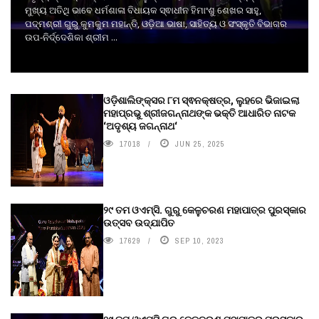
ମୁଖ୍ୟ ଅତିଥି ଭାବେ ଧର୍ମଶାଳା ବିଧାୟକ ସ୍ଵାଧୀନ ହିମାଂଶୁ ଶେଖର ସାହୁ,
ପଦ୍ମଶ୍ରୀ ଗୁରୁ କୁମକୁମ ମହାନ୍ତି, ଓଡ଼ିଆ ଭାଷା, ସାହିତ୍ୟ ଓ ସଂସ୍କୃତି ବିଭାଗର
ଉପ-ନିର୍ଦ୍ଦେଶିକା ଶ୍ରୀମ ...
ଓଡ଼ିଶାଲିଙ୍କ୍ସର ୮ମ ସ୍ଵନକ୍ଷତ୍ର, ଲୁହରେ ଭିଜାଇଲା
ମହାପ୍ରଭୁ ଶ୍ରୀଜଗନ୍ନାଥଙ୍କ ଭକ୍ତି ଆଧାରିତ ନାଟକ
‘ଅଦୃଶ୍ୟ ଜଗନ୍ନାଥ‘
17018
JUN 25, 2025
୨୯ ତମ ଓଏମ୍‌ସି. ଗୁରୁ କେଳୁଚରଣ ମହାପାତ୍ର ପୁରସ୍କାର
ଉତ୍ସବ ଉଦ୍‍ଯାପିତ
17629
SEP 10, 2023