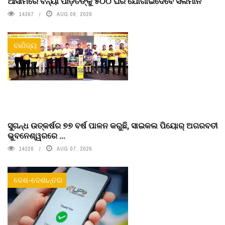
ଆସାମରେ ବନ୍ୟା ପୀଡ଼ିତଙ୍କୁ ୫୦୦ ଘର ଯୋଗାଇଦେବେ ସଲମାନ
14367
AUG 09, 2026
ବାଣିଜ୍ୟ
ସୁଗନ୍ଧ ଉତ୍କର୍ଷର ୭୭ ବର୍ଷ ପାଳନ କରୁଛି, ସାଇକଲ ପିୟୋର୍‌ ଅଗରବତୀ
ଭୁବନେଶ୍ୱରରେ ...
14326
AUG 07, 2026
ଦେଶ-ଦେଶାନ୍ତର