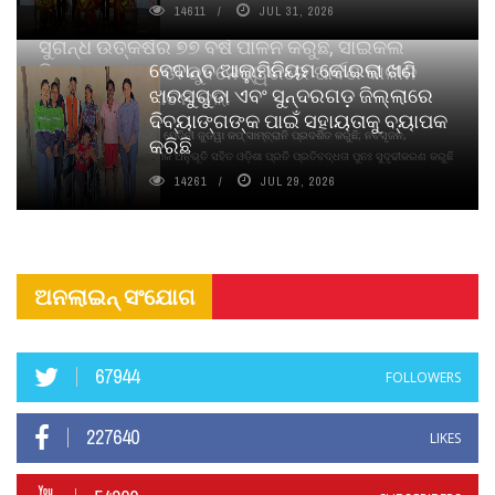
14611
JUL 31, 2026
ସୁଗନ୍ଧ ଉତ୍କର୍ଷର ୭୭ ବର୍ଷ ପାଳନ କରୁଛି, ସାଇକଲ
ବେଦାନ୍ତ ଆଲୁମିନିୟମ କୋଇଲା ଖଣି
ପିୟୋର୍‌ ଅଗରବତୀ ଭୁବନେଶ୍ୱରରେ ପାର୍ବଣ କାଳୀନ
ଝାରସୁଗୁଡା ଏବଂ ସୁନ୍ଦରଗଡ଼ ଜିଲ୍ଲାରେ
ନବସୃଜନ ଉନ୍ମୋଚନ କଲା
ଦିବ୍ୟାଙ୍ଗଙ୍କ ପାଇଁ ସହାୟତାକୁ ବ୍ୟାପକ
ବାଉଁଶ ବିହୀନ କଠିନ ଧୂପ ଏବଂ ମେଦିନୀ ଜୁଡୱା କପ୍‌ ସାମ୍ବ୍ରାନି ପ୍ରଦର୍ଶିତ କରୁଛି; ନବସୃଜନ,
କରିଛି
ଦୀର୍ଘସ୍ଥାୟିତା ଏବଂ ଆଧ୍ୟାତ୍ମିକ ଅନୁଭୂତି ସହିତ ଓଡ଼ିଶା ପ୍ରତି ପ୍ରତିବଦ୍ଧତା ପୁନଃ ସୁଦୃଢୀକରଣ କରୁଛି
14261
JUL 29, 2026
ଅନଲାଇନ୍ ସଂଯୋଗ
67944
FOLLOWERS
227640
LIKES