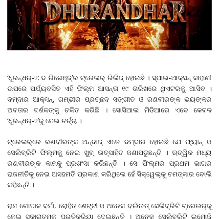
‘ଧୁରନ୍ଧର୍-୨: ଦ ରିଭେଞ୍ଜ୍’ର ଟ୍ରେଲର୍ ରିଲିଜ୍ ହୋଇଛି । ସ୍ପାଇ-ଆକ୍ସନ୍ କାହାଣୀ
ଉପରେ ପର୍ଯ୍ୟବସିତ ଏହି ଫିଲ୍ମ ଆସନ୍ତା ୧୯ ତାରିଖରେ ଥିଏଟରକୁ ଆସିବ ।
ଦମ୍‌ଦାର ଆକ୍ସନ୍, ଗମ୍ଭୀର ପ୍ରଚ୍ଛଦ ସଙ୍ଗୀତ ଓ ରଣବୀରଙ୍କ ଭୟଙ୍କର
ଅବତାର ଦର୍ଶକଙ୍କୁ ଚକିତ କରିଛି । ସୋସିଆଲ ମିଡିଆରେ ଏବେ କେବଳ
‘ଧୁରନ୍ଧର୍-୨’କୁ ନେଇ ଚର୍ଚ୍ଚା ।
ଟ୍ରେଲର୍‌ରେ ରଣବୀରଙ୍କ ଅନ୍ଦାଜ୍ ଏତେ ଦମ୍‌ଦାର ହୋଇଛି ଯେ ଫ୍ୟାନ୍ ଓ
ସେଲିବ୍ରିଟି ଫିଲ୍ମକୁ ନେଇ ଖୁବ୍ ଉତ୍ସାହିତ ଜଣାପଡୁଛନ୍ତି । ଋତ୍ୱିକ ମଧ୍ୟ
ରଣବୀରଙ୍କ କାମକୁ ପ୍ରଶଂସା କରିଛନ୍ତି । ସେ ଫିଲ୍ମର ପ୍ରଥମ ଭାଗର
ରାଜନୀତିକୁ ନେଇ ଅସହମତି ପ୍ରକାଶ କରିଥିଲେ ହେଁ ସିକ୍ୱେଲ୍‌କୁ ଚମତ୍କାର ବୋଲି
କହିଛନ୍ତି ।
ରାମ ଗୋପାଳ ବର୍ମା, ରୋହିତ ଶେଟ୍ଟୀ ଓ ଅନେକ ବଲିଉଡ୍ ସେଲିବ୍ରିଟି ଟ୍ରେଲର୍‌କୁ
ନେଇ ସକାରାତ୍ମକ ପ୍ରତିକ୍ରିୟା ଦେଇଛନ୍ତି । ଅନେକ ସେଲିବ୍ରିଟି ଇମୋଜି