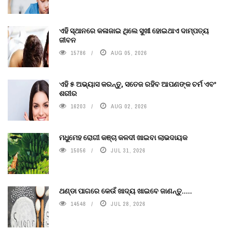
ଏହି ସ୍ଥାନରେ କଳାଜାଇ ଥିଲେ ସୁଖୀ ହୋଇଥାଏ ଦାମ୍ପତ୍ୟ
ଜୀବନ
15786
AUG 05, 2026
ଏହି ୫ ଅଭ୍ୟାସ କରନ୍ତୁ, ସତେଜ ରହିବ ଆପଣଙ୍କ ଚର୍ମ ଏବଂ
ଶରୀର
16203
AUG 02, 2026
ମଧୁମେହ ରୋଗୀ କଞ୍ଚା କଳଦୀ ଖାଇବା ଲାଭଦାୟକ
15056
JUL 31, 2026
ଥଣ୍ଡା ପାଗରେ କେଉଁ ଖାଦ୍ୟ ଖାଇବେ ଜାଣନ୍ତୁ.....
14548
JUL 28, 2026