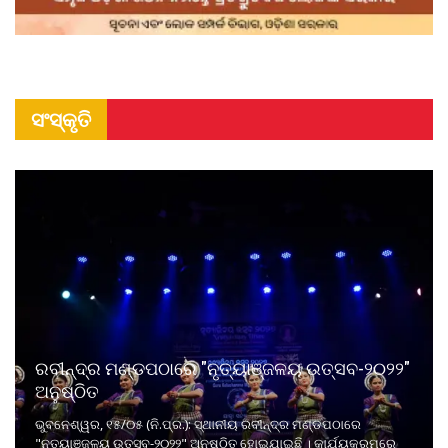
ସଂସ୍କୃତି
ରବୀନ୍ଦ୍ର ମଣ୍ଡପଠାରେ "ନୃତ୍ୟାଞ୍ଜଳୟ ଉତ୍ସବ-୨୦୨୨"
ଅନୁଷ୍ଠିତ
ଭୁବନେଶ୍ୱର, ୧୫/୦୫ (ନି.ପ୍ର.): ସ୍ଥାନୀୟ ରବୀନ୍ଦ୍ର ମଣ୍ଡପଠାରେ
"ନୃତ୍ୟାଞ୍ଜଳୟ ଉତ୍ସବ-୨୦୨୨" ଅନୁଷ୍ଠିତ ହୋଇଯାଇଛି । କାର୍ଯ୍ୟକ୍ରମରେ