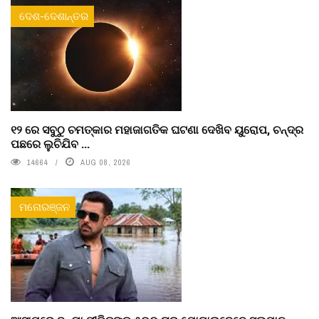
ଦେଶ-ଦେଶାନ୍ତର
୧୨ ରେ ସବୁଠୁ ଚମତ୍କାର ମହାଜାଗତିକ ଘଟଣା ଦେଖିବ ୟୁରୋପ, ଚନ୍ଦ୍ର
ପଛରେ ଲୁଚିଯିବ ...
14664
AUG 08, 2026
ମନୋରଞ୍ଜନ