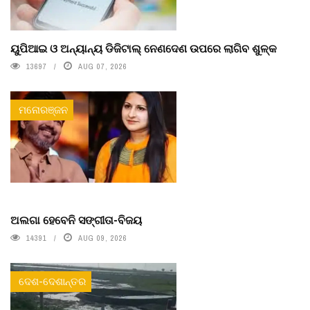
ୟୁପିଆଇ ଓ ଅନ୍ୟାନ୍ୟ ଡିଜିଟାଲ୍ ନେଣଦେଣ ଉପରେ ଲାଗିବ ଶୁଳ୍କ
13697
AUG 07, 2026
ମନୋରଞ୍ଜନ
ଅଲଗା ହେବେନି ସଙ୍ଗୀତା-ବିଜୟ
14391
AUG 09, 2026
ଦେଶ-ଦେଶାନ୍ତର