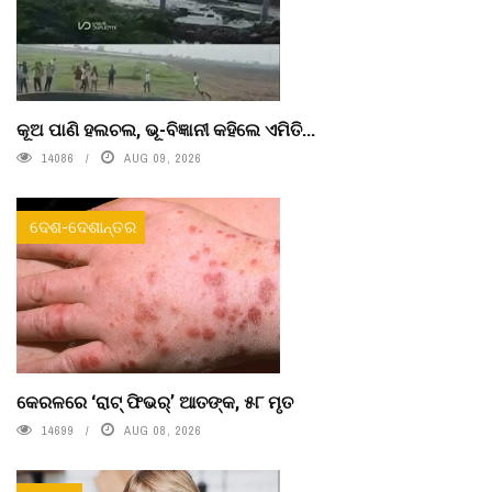
କୂଅ ପାଣି ହଲଚଲ, ଭୂ-ବିଜ୍ଞାନୀ କହିଲେ ଏମିତି...
14086
AUG 09, 2026
ଦେଶ-ଦେଶାନ୍ତର
କେରଳରେ ‘ରାଟ୍ ଫିଭର୍’ ଆତଙ୍କ, ୫୮ ମୃତ
14699
AUG 08, 2026