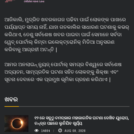
ଆଜିକାଲି, ମୁଦ୍ରିତ ଖବରକାଗଜ ପଢିବା ପାଇଁ ଲୋକଙ୍କ ପାଖରେ
ପର୍ଯ୍ୟାପ୍ତ ସମୟ ନାହିଁ, ଯାହା ଗତକାଲିର ସାଧାରଣ ଘଟଣାକୁ କଭର୍
କରିଥାଏ, ତେଣୁ ସର୍ବଶେଷ ଖବର ପାଇବା ପାଇଁ ସେମାନେ ସର୍ବଦା
ୱେବ୍ ପୋର୍ଟାଲ୍ କିମ୍ବା ଇଲେକ୍ଟ୍ରୋନିକ୍ ମିଡିଆ ଅନୁସରଣ
କରିବାକୁ ଆଗ୍ରହୀ ଅଟନ୍ତି |
ଆମର ଅନଲାଇନ୍ ନ୍ୟୁଜ୍ ପୋର୍ଟାଲ୍ ସମଗ୍ର ବିଶ୍ୱରେ ସର୍ବଶେଷ
ଅଦ୍ୟତନ, ସାମ୍ପ୍ରତିକ ଘଟଣା ସହିତ ଲୋକଙ୍କୁ ଶିକ୍ଷା ଏବଂ
ସୂଚନା ଦେବାରେ ଏକ ପ୍ରମୁଖ ଭୂମିକା ଗ୍ରହଣ କରିଥାଏ |
ଖବର
୧୨ ରେ ସବୁଠୁ ଚମତ୍କାର ମହାଜାଗତିକ ଘଟଣା ଦେଖିବ ୟୁରୋପ,
ଚନ୍ଦ୍ର ପଛରେ ଲୁଚିଯିବ ସୂର୍ଯ୍ୟ
14664
AUG 08, 2026