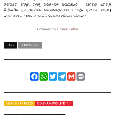
ଜରିଆରେ ଫିଲ୍ମ ଟିମ୍‌କୁ ଅଭିନନ୍ଦନ ଜଣାଇଛନ୍ତି । ଆଦିତ୍ୟ ଧର୍‌ଙ୍କ
ନିର୍ଦ୍ଦେଶିତ ‘ଧୁରନ୍ଧର୍-୨’ରେ ରଣବୀରଙ୍କ ସମେତ ଅର୍ଜୁନ ରାମପାଲ, ସଞ୍ଜୟ
ଦତ୍ତ ଓ ଆର୍. ମାଧବନଙ୍କ ଭଳି କଳାକାର ଅଭିନୟ କରିଛନ୍ତି ।
Powered by
Froala Editor
TAGS
DHURANDAER
Facebook
WhatsApp
Twitter
Telegram
Gmail
Print
RELATED ARTICLES
ODISHA NEWS LENS 4.1