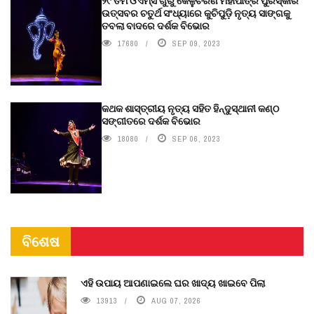
୨୯ ତମ ଓଏମ୍‌ସି ଗୁରୁ କେଳୁଚରଣ ମହାପାତ୍ର ପୁରସ୍କାର
ଉତ୍ସବର ଚତୁର୍ଥ ସଂଧ୍ୟାରେ କୁଚିପୁଡ଼ି ନୃତ୍ୟ ସାଙ୍ଗକୁ
ତବଲା ବାଦରେ ଦର୍ଶକ ବିଭୋର
17680
SEP 09, 2023
କଥକ ଶାସ୍ତ୍ରୀୟ ନୃତ୍ୟ ସହିତ ହିନ୍ଦୁସ୍ଥାନୀ କଣ୍ଠ
ସଙ୍ଗୀତରେ ଦର୍ଶକ ବିଭୋର
18080
SEP 06, 2023
ବିଶେଷ
ଏହି ଉପାୟ ଆପଣାଇଲେ ଘର ଖାଦ୍ୟ ଖାଇବେ ପିଲା
13913
AUG 07, 2026