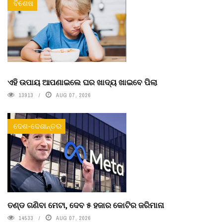
ବିଶେଷ
ଏହି ଉପାୟ ଆପଣାଇଲେ ଘର ଖାଦ୍ୟ ଖାଇବେ ପିଲା
13913
AUG 07, 2026
ଦେଶ-ଦେଶାନ୍ତର
ତଣ୍ଡ ଗଣିବା ମେଟା, ଦେବ ୫ ହଜାର କୋଟିର ଜରିମାନା
14533
AUG 07, 2026