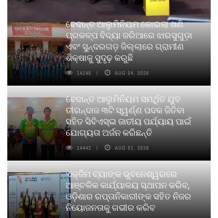
ବେଦାନ୍ତ ଆଲୁମିନିୟମ କୋଇଲା ଖଣି
ପ୍ରକଳ୍ପ ବିଦ୍ୟା ଜରିଆରେ ଝାରସୁଗୁଡ଼ା
ଏବଂ ସୁନ୍ଦରଗଡ଼ ଜିଲ୍ଲାରେ ଗ୍ରାମୀଣ
ଶିକ୍ଷାକୁ ସୁଦୃଢ଼ କରୁଛି
14149
AUG 04, 2026
ବେଦାନ୍ତ ଆଲୁମିନିୟମ ସମର୍ଥିତ ଯୁବ
ତୀରନ୍ଦାଜ ୩ଟି ସ୍ୱର୍ଣ୍ଣ ପଦକ ଜିତିବା
ସହିତ ସିବିଏସ୍ଇ ଜାତୀୟ ପର୍ଯ୍ୟାୟ ପାଇଁ
ଯୋଗ୍ୟତା ଅର୍ଜନ କରିଛନ୍ତି
14443
AUG 01, 2026
ଏକ୍ଜିମ ବ୍ୟାଙ୍କ ଭୁବନେଶ୍ୱରରେ
ଆଞ୍ଚଳିକ କାର୍ଯ୍ୟାଳୟ ସ୍ଥାପନ କରିବ,
ଓଡ଼ିଶାର ରପ୍ତାନିକାରୀଙ୍କ ସହିତ ନିଜର
ନିୟୋଜନତାକୁ ଗଭୀର କରିବ