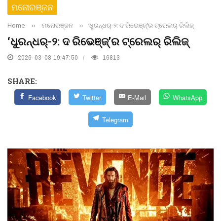
ମନୋରଞ୍ଜନ
Home
››
ମନୋରଞ୍ଜନ
››
‘ଧୁରନ୍ଧର୍-୨: ଦ ରିଭେଞ୍ଜ୍’ର ଟ୍ରେଲର୍ ରିଲିଜ୍
‘ଧୁରନ୍ଧର୍-୨: ଦ ରିଭେଞ୍ଜ୍’ର ଟ୍ରେଲର୍ ରିଲିଜ୍
2026-03-08 19:47:50
16813
SHARE:
Facebook
Twitter
E-Mail
WhatsApp
Telegram