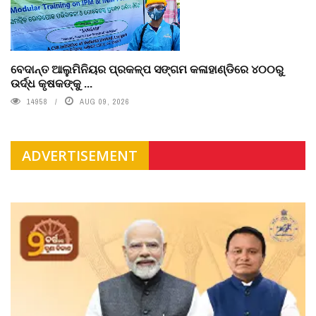
ବେଦାନ୍ତ ଆଲୁମିନିୟର ପ୍ରକଳ୍ପ ସଙ୍ଗମ କଳାହାଣ୍ଡିରେ ୪୦୦ରୁ
ଉର୍ଦ୍ଧ କୃଷକଙ୍କୁ ...
14958
AUG 09, 2026
ADVERTISEMENT