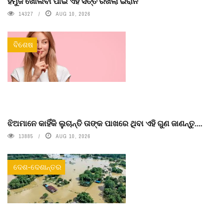
ହର୍ମୁଜ ଖୋଲିବା ପାଇଁ ଏହି ସର୍ତ୍ତ ରଖିଲା ଇରାନ
14327
AUG 10, 2026
ବିଶେଷ
ଝିଅମାନେ କାହିଁକି ଲୁଚାନ୍ତି ତାଙ୍କ ପାଖରେ ଥିବା ଏହି ଗୁଣ ଜାଣନ୍ତୁ....
13885
AUG 10, 2026
ଦେଶ-ଦେଶାନ୍ତର