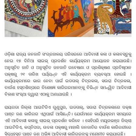
ଓଡ଼ିଶା ରାଜ୍ୟ ଜନଜାତି ସଂଗ୍ରହାଳୟ ପରିସରରେ ଆଦିବାସୀ କଳା ଓ କଳାବସ୍ତୁକୁ
ନେଇ ୧୫ ଦିନିଆ ଲାଇଭ୍ ପ୍ରଦର୍ଶନ କାର୍ଯ୍ୟକ୍ରମ ଆୟୋଜନ କରାଯାଉଛି।
ଅନୁସୂଚିତ ଜାତି ଓ ଅନୁସୂଚିତ ଜନଜାତି ଗବେଷଣା ଓ ପ୍ରଶିକ୍ଷଣ ପ୍ରତିଷ୍ଠାନ
ପକ୍ଷରୁ ୨୧ ତାରିଖ ପର୍ଯ୍ୟନ୍ତ ଏହି କାର୍ଯ୍ୟକ୍ରମ ବ୍ୟବସ୍ଥା ହୋଇଛି ।
କାର୍ଯ୍ୟକ୍ରମରେ ଭାଗ ନେବା ପାଇଁ ଇଡତାଲ୍ ଚିତ୍ରକଳା, ସଉରା ଚିତ୍ରକଳା,
ବାଉଁଶ ହସ୍ତଶିଳ୍ପରେ ବିଶେଷଜ୍ଞ କାରିଗରମାନଙ୍କୁ ବିଭିନ୍ନ ସମନ୍ୱିତ ଆଦିବାସୀ
ବିକାଶ ସଂସ୍ଥା ଦ୍ୱାରା ଏଠାକୁ ଅଣାଯାଇଛି ।
ରାୟଗଡା ଜିଲ୍ଲା ଆଇଟିଡିଏ ଗୁଣୁପୁର, ଇଡତାଲ୍, ସଉରା ଚିତ୍ରକଳାରେ ଦକ୍ଷ
ପାଞ୍ଚ ଜଣ କାରିଗର ଏଥିପାଇଁ ଆସିଛନ୍ତି। ଯେଉଁମାନେ କାର୍ଯ୍ୟକ୍ରମ ସମୟରେ
ଏହି ଆଦିବାସୀ କଳାକୁ ଲାଇଭ୍ ପ୍ରଦର୍ଶନ କରିବେ । ସେହିପରି ମୟୂରଭଞ୍ଜ ଜିଲ୍ଲା
ଆଇଟିଡିଏ, କପ୍ତିପଦା, ଉଦଳା ପକ୍ଷରୁ ମାହାଲି ଜନଜାତିର ବାଉଁଶ କାରିଗରୀରେ
ସିଦ୍ଧହସ୍ତ ପାଞ୍ଚ ଜଣ ଅଭିଜ୍ଞ ଆଦିବାସୀ କାରିଗରଙ୍କୁ ମନୋନୀତ କରାଯାଇଛି।