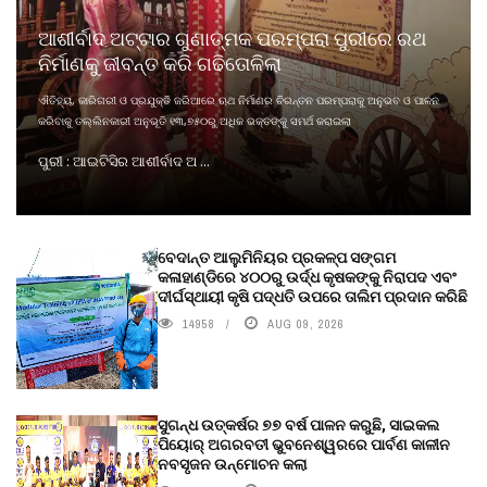
ଆଶୀର୍ବାଦ ଅଟ୍ଟାର ଗୁଣାତ୍ମକ ପରମ୍ପରା ପୁରୀରେ ରଥ
ନିର୍ମାଣକୁ ଜୀବନ୍ତ କରି ଗଢିତୋଳିଲା
ଐତିହ୍ୟ, କାରିଗରୀ ଓ ପ୍ରଯୁକ୍ତି ଜରିଆରେ ଋଥ ନିର୍ମାଣର ଚିରନ୍ତନ ପରମ୍ପରାକୁ ଅନୁଭବ ଓ ପାଳନ
କରିବାକୁ ତଲ୍ଲିନକାରୀ ଅନୁଭୂତି ୧୩,୭୫୦ରୁ ଅଧିକ ଭକ୍ତଙ୍କୁ ସମର୍ଥ କରାଇଲା
ପୁରୀ : ଆଇଟିସିର ଆଶୀର୍ବାଦ ଅ ...
ବେଦାନ୍ତ ଆଲୁମିନିୟର ପ୍ରକଳ୍ପ ସଙ୍ଗମ
କଳାହାଣ୍ଡିରେ ୪୦୦ରୁ ଉର୍ଦ୍ଧ କୃଷକଙ୍କୁ ନିରାପଦ ଏବଂ
ଦୀର୍ଘସ୍ଥାୟୀ କୃଷି ପଦ୍ଧତି ଉପରେ ତାଲିମ ପ୍ରଦାନ କରିଛି
14958
AUG 09, 2026
ସୁଗନ୍ଧ ଉତ୍କର୍ଷର ୭୭ ବର୍ଷ ପାଳନ କରୁଛି, ସାଇକଲ
ପିୟୋର୍‌ ଅଗରବତୀ ଭୁବନେଶ୍ୱରରେ ପାର୍ବଣ କାଳୀନ
ନବସୃଜନ ଉନ୍ମୋଚନ କଲା