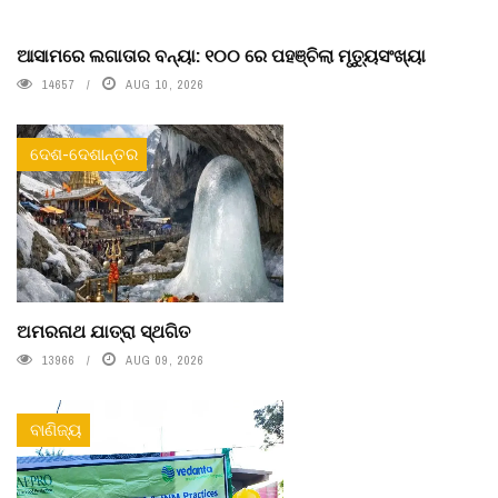
ଆସାମରେ ଲଗାତାର ବନ୍ୟା: ୧୦୦ ରେ ପହଞ୍ଚିଲା ମୃତ୍ୟୁସଂଖ୍ୟା
14657
AUG 10, 2026
ଦେଶ-ଦେଶାନ୍ତର
ଅମରନାଥ ଯାତ୍ରା ସ୍ଥଗିତ
13966
AUG 09, 2026
ବାଣିଜ୍ୟ