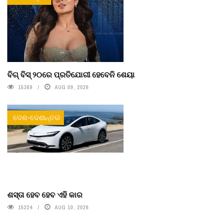
ବିଗ୍ ବିସ୍ ୨୦ରେ ପ୍ରତିଯୋଗୀ ହେବେନି ଶେୟା
15369
AUG 09, 2026
ଦେଶ-ଦେଶାନ୍ତର
ଶସ୍ତା ହେବ ହେବ ଏହି କାର
15224
AUG 10, 2026