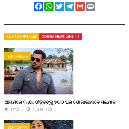
Facebook
WhatsApp
Twitter
Telegram
Gmail
Print
RELATED ARTICLES
ODISHA NEWS LENS 4.1
ମନୋରଞ୍ଜନ
ଆସାମରେ ବନ୍ୟା ପୀଡ଼ିତଙ୍କୁ ୫୦୦ ଘର ଯୋଗାଇଦେବେ ସଲମାନ
14715
AUG 09, 2026
ମନୋରଞ୍ଜନ