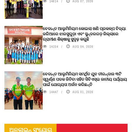
14614
AUG 07, 2026
ବେଦାନ୍ତ ଆଲୁମିନିୟମ କୋଇଲା ଖଣି ପ୍ରକଳ୍ପ ବିଦ୍ୟା
ଜରିଆରେ ଝାରସୁଗୁଡ଼ା ଏବଂ ସୁନ୍ଦରଗଡ଼ ଜିଲ୍ଲାରେ
ଗ୍ରାମୀଣ ଶିକ୍ଷାକୁ ସୁଦୃଢ଼ କରୁଛି
14154
AUG 04, 2026
ବେଦାନ୍ତ ଆଲୁମିନିୟମ ସମର୍ଥିତ ଯୁବ ତୀରନ୍ଦାଜ ୩ଟି
ସ୍ୱର୍ଣ୍ଣ ପଦକ ଜିତିବା ସହିତ ସିବିଏସ୍ଇ ଜାତୀୟ ପର୍ଯ୍ୟାୟ
ପାଇଁ ଯୋଗ୍ୟତା ଅର୍ଜନ କରିଛନ୍ତି
14447
AUG 01, 2026
ଅନଲାଇନ୍ ସଂଯୋଗ