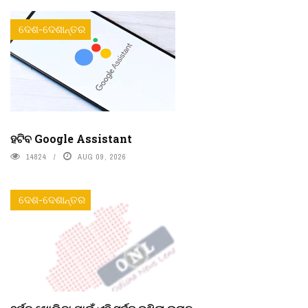
ଦେଶ-ଦେଶାନ୍ତର
ହଟିବ Google Assistant
14824
AUG 09, 2026
ଦେଶ-ଦେଶାନ୍ତର