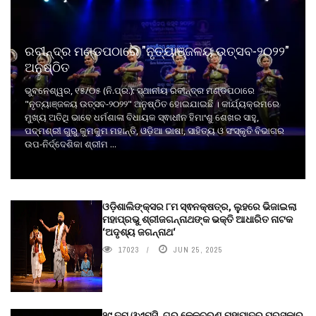
ରବୀନ୍ଦ୍ର ମଣ୍ଡପଠାରେ "ନୃତ୍ୟାଞ୍ଜଳୟ ଉତ୍ସବ-୨୦୨୨"
ଅନୁଷ୍ଠିତ
ଭୁବନେଶ୍ୱର, ୧୫/୦୫ (ନି.ପ୍ର.): ସ୍ଥାନୀୟ ରବୀନ୍ଦ୍ର ମଣ୍ଡପଠାରେ
"ନୃତ୍ୟାଞ୍ଜଳୟ ଉତ୍ସବ-୨୦୨୨" ଅନୁଷ୍ଠିତ ହୋଇଯାଇଛି । କାର୍ଯ୍ୟକ୍ରମରେ
ମୁଖ୍ୟ ଅତିଥି ଭାବେ ଧର୍ମଶାଳା ବିଧାୟକ ସ୍ଵାଧୀନ ହିମାଂଶୁ ଶେଖର ସାହୁ,
ପଦ୍ମଶ୍ରୀ ଗୁରୁ କୁମକୁମ ମହାନ୍ତି, ଓଡ଼ିଆ ଭାଷା, ସାହିତ୍ୟ ଓ ସଂସ୍କୃତି ବିଭାଗର
ଉପ-ନିର୍ଦ୍ଦେଶିକା ଶ୍ରୀମ ...
ଓଡ଼ିଶାଲିଙ୍କ୍ସର ୮ମ ସ୍ଵନକ୍ଷତ୍ର, ଲୁହରେ ଭିଜାଇଲା
ମହାପ୍ରଭୁ ଶ୍ରୀଜଗନ୍ନାଥଙ୍କ ଭକ୍ତି ଆଧାରିତ ନାଟକ
‘ଅଦୃଶ୍ୟ ଜଗନ୍ନାଥ‘
17023
JUN 25, 2025
୨୯ ତମ ଓଏମ୍‌ସି. ଗୁରୁ କେଳୁଚରଣ ମହାପାତ୍ର ପୁରସ୍କାର