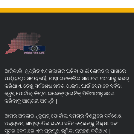
ଆଜିକାଲି, ମୁଦ୍ରିତ ଖବରକାଗଜ ପଢିବା ପାଇଁ ଲୋକଙ୍କ ପାଖରେ
ପର୍ଯ୍ୟାପ୍ତ ସମୟ ନାହିଁ, ଯାହା ଗତକାଲିର ସାଧାରଣ ଘଟଣାକୁ କଭର୍
କରିଥାଏ, ତେଣୁ ସର୍ବଶେଷ ଖବର ପାଇବା ପାଇଁ ସେମାନେ ସର୍ବଦା
ୱେବ୍ ପୋର୍ଟାଲ୍ କିମ୍ବା ଇଲେକ୍ଟ୍ରୋନିକ୍ ମିଡିଆ ଅନୁସରଣ
କରିବାକୁ ଆଗ୍ରହୀ ଅଟନ୍ତି |
ଆମର ଅନଲାଇନ୍ ନ୍ୟୁଜ୍ ପୋର୍ଟାଲ୍ ସମଗ୍ର ବିଶ୍ୱରେ ସର୍ବଶେଷ
ଅଦ୍ୟତନ, ସାମ୍ପ୍ରତିକ ଘଟଣା ସହିତ ଲୋକଙ୍କୁ ଶିକ୍ଷା ଏବଂ
ସୂଚନା ଦେବାରେ ଏକ ପ୍ରମୁଖ ଭୂମିକା ଗ୍ରହଣ କରିଥାଏ |