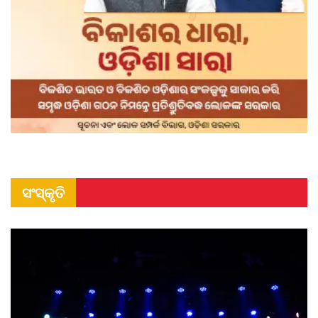
ସଂସ୍କୃତି