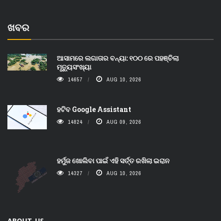
ଖବର
ଆସାମରେ ଲଗାତାର ବନ୍ୟା: ୧୦୦ ରେ ପହଞ୍ଚିଲା
ମୃତ୍ୟୁସଂଖ୍ୟା
14657
AUG 10, 2026
ହଟିବ Google Assistant
14824
AUG 09, 2026
ହର୍ମୁଜ ଖୋଲିବା ପାଇଁ ଏହି ସର୍ତ୍ତ ରଖିଲା ଇରାନ
14327
AUG 10, 2026
ABOUT US