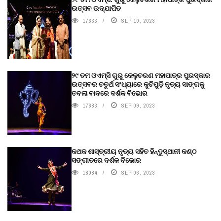
ଉତ୍ସବ ଉଦ୍‍ଯାପିତ
17633
SEP 10, 2023
୨୯ ତମ ଓଏମ୍‌ସି ଗୁରୁ କେଳୁଚରଣ ମହାପାତ୍ର ପୁରସ୍କାର
ଉତ୍ସବର ଚତୁର୍ଥ ସଂଧ୍ୟାରେ କୁଚିପୁଡ଼ି ନୃତ୍ୟ ସାଙ୍ଗକୁ
ତବଲା ବାଦରେ ଦର୍ଶକ ବିଭୋର
17683
SEP 09, 2023
କଥକ ଶାସ୍ତ୍ରୀୟ ନୃତ୍ୟ ସହିତ ହିନ୍ଦୁସ୍ଥାନୀ କଣ୍ଠ
ସଙ୍ଗୀତରେ ଦର୍ଶକ ବିଭୋର
18084
SEP 06, 2023