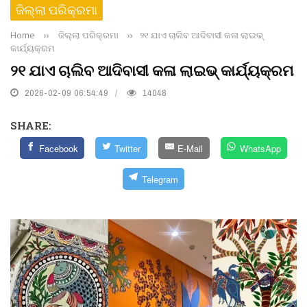
ଜିଲ୍ଲା ପରିକ୍ରମା
Home
››
ଜିଲ୍ଲା ପରିକ୍ରମା
››
୨୧ ଯାଏ ଚାଲିବ ଆଦିବାସୀ କଳା ଲାଇଭ୍
କାର୍ଯ୍ୟକ୍ରମ
୨୧ ଯାଏ ଚାଲିବ ଆଦିବାସୀ କଳା ଲାଇଭ୍ କାର୍ଯ୍ୟକ୍ରମ
2026-02-09 06:54:49
14048
SHARE:
Facebook
Twitter
E-Mail
WhatsApp
Telegram