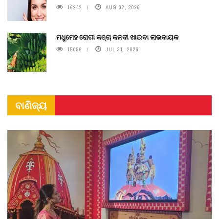
16242
AUG 02, 2026
ମଧୁମେହ ରୋଗୀ କଞ୍ଚା କଳଦୀ ଖାଇବା ଲାଭଦାୟକ
15096
JUL 31, 2026
ବାଣିଜ୍ୟ