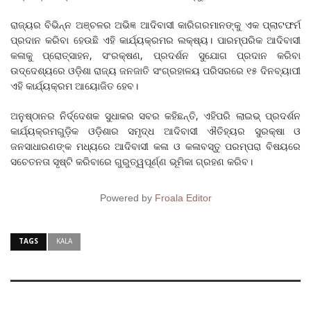
ରାଜ୍ୟର ବିଭିନ୍ନ ଅଞ୍ଚଳର ଅଭିଜ୍ଞ ଆଦିବାସୀ କାରିଗରମାନଙ୍କୁ ଏକ ପ୍ଲାଟଫର୍ମ
ପ୍ରଦାନ କରିବା ହେଉଛି ଏହି କାର୍ଯ୍ୟକ୍ରମର ଲକ୍ଷ୍ୟ। ପାରମ୍ପରିକ ଆଦିବାସୀ
କଳାକୁ ପ୍ରୋତ୍ସାହନ, ସଂରକ୍ଷଣ, ପ୍ରଦର୍ଶନ ସୁଯୋଗ ପ୍ରଦାନ କରିବା
ଉଦ୍ଦେଶ୍ୟରେ ଓଡ଼ିଶା ରାଜ୍ୟ ଜନଜାତି ସଂଗ୍ରହାଳୟ ପରିସରରେ ୧୫ ଦିନବ୍ୟାପୀ
ଏହି କାର୍ଯ୍ୟକ୍ରମ ଆୟୋଜିତ ହେବ।
ଅନୁଷ୍ଠାନର ନିର୍ଦ୍ଦେଶକ ସୁଧାକର ସବର କହିଛନ୍ତି, ଏହିପରି ଲାଇଭ୍ ପ୍ରଦର୍ଶନ
କାର୍ଯ୍ୟକ୍ରମଗୁଡ଼ିକ ଓଡ଼ିଶାର ସମୃଦ୍ଧ ଆଦିବାସୀ ଐତିହ୍ୟର ସୁରକ୍ଷା ଓ
ଜନସାଧାରଣଙ୍କ ମଧ୍ୟରେ ଆଦିବାସୀ କଳା ଓ କଳାବସ୍ତୁ ପରମ୍ପରା ବିଷୟରେ
ସଚେତନତା ସୃଷ୍ଟି କରିବାରେ ଗୁରୁତ୍ୱପୂର୍ଣ୍ଣ ଭୂମିକା ଗ୍ରହଣ କରିବ।
Powered by
Froala Editor
TAGS
KALA