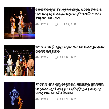
ଓଡ଼ିଶାଲିଙ୍କ୍ସର ୮ମ ସ୍ଵନକ୍ଷତ୍ର, ଲୁହରେ ଭିଜାଇଲା
ମହାପ୍ରଭୁ ଶ୍ରୀଜଗନ୍ନାଥଙ୍କ ଭକ୍ତି ଆଧାରିତ ନାଟକ
‘ଅଦୃଶ୍ୟ ଜଗନ୍ନାଥ‘
17015
JUN 25, 2025
୨୯ ତମ ଓଏମ୍‌ସି. ଗୁରୁ କେଳୁଚରଣ ମହାପାତ୍ର ପୁରସ୍କାର
ଉତ୍ସବ ଉଦ୍‍ଯାପିତ
17624
SEP 10, 2023
୨୯ ତମ ଓଏମ୍‌ସି ଗୁରୁ କେଳୁଚରଣ ମହାପାତ୍ର ପୁରସ୍କାର
ଉତ୍ସବର ଚତୁର୍ଥ ସଂଧ୍ୟାରେ କୁଚିପୁଡ଼ି ନୃତ୍ୟ ସାଙ୍ଗକୁ
ତବଲା ବାଦରେ ଦର୍ଶକ ବିଭୋର
17675
SEP 09, 2023