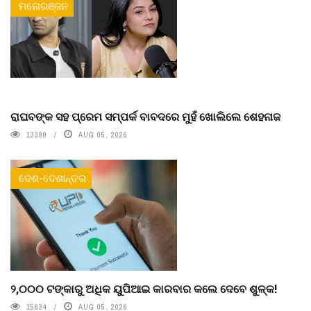
ମନୋରଞ୍ଜନ
ରାଘବଙ୍କ ସହ ପ୍ରେମ ସମ୍ପର୍କ ବାବଦରେ ମୁହଁ ଖୋଲିଲେ ଶେହନାଜ
13399
AUG 05, 2026
ଦେଶ-ଦେଶାନ୍ତର
୨,୦୦୦ ଟଙ୍କାରୁ ଅଧିକ ୟୁପିଆଇ କାରବାର କଲେ ଦେବେ ଶୁଳ୍କ!
15634
AUG 05, 2026