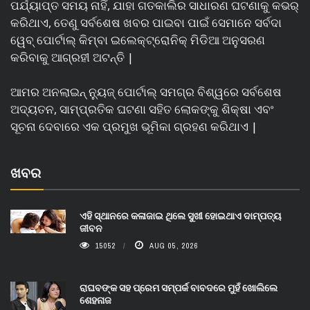
ପର୍ଯ୍ୟାପ୍ତ ସମୟ ନାହିଁ, ଯାହା ଗତକାଲିର ସାଧାରଣ ଘଟଣାକୁ କଭର୍
କରିଥାଏ, ତେଣୁ ସର୍ବଶେଷ ଖବର ପାଇବା ପାଇଁ ସେମାନେ ସର୍ବଦା
ୱେବ୍ ପୋର୍ଟାଲ୍ କିମ୍ବା ଇଲେକ୍ଟ୍ରୋନିକ୍ ମିଡିଆ ଅନୁସରଣ
କରିବାକୁ ଆଗ୍ରହୀ ଅଟନ୍ତି |
ଆମର ଅନଲାଇନ୍ ନ୍ୟୁଜ୍ ପୋର୍ଟାଲ୍ ସମଗ୍ର ବିଶ୍ୱରେ ସର୍ବଶେଷ
ଅଦ୍ୟତନ, ସାମ୍ପ୍ରତିକ ଘଟଣା ସହିତ ଲୋକଙ୍କୁ ଶିକ୍ଷା ଏବଂ
ସୂଚନା ଦେବାରେ ଏକ ପ୍ରମୁଖ ଭୂମିକା ଗ୍ରହଣ କରିଥାଏ |
ଖବର
ଏହି ସ୍ଥାନରେ କଳାଜାଇ ଥିଲେ ସୁଖୀ ହୋଇଥାଏ ଦାମ୍ପତ୍ୟ
ଜୀବନ
15052
AUG 05, 2026
ରାଘବଙ୍କ ସହ ପ୍ରେମ ସମ୍ପର୍କ ବାବଦରେ ମୁହଁ ଖୋଲିଲେ
ଶେହନାଜ