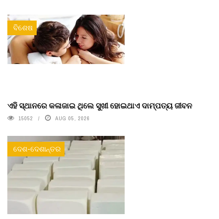
ବିଶେଷ
ଏହି ସ୍ଥାନରେ କଳାଜାଇ ଥିଲେ ସୁଖୀ ହୋଇଥାଏ ଦାମ୍ପତ୍ୟ ଜୀବନ
15052
AUG 05, 2026
ଦେଶ-ଦେଶାନ୍ତର