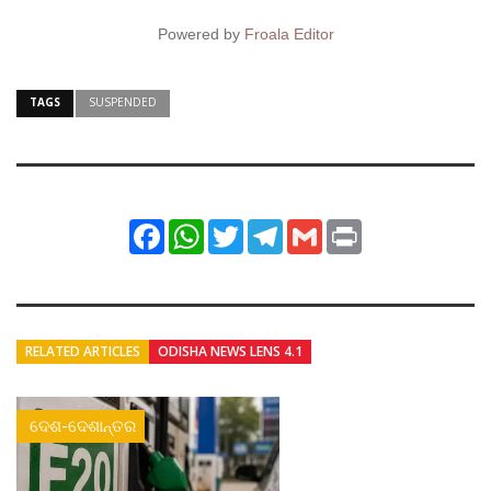
Powered by
Froala Editor
TAGS
SUSPENDED
Facebook
WhatsApp
Twitter
Telegram
Gmail
Print
RELATED ARTICLES
ODISHA NEWS LENS 4.1
ଦେଶ-ଦେଶାନ୍ତର