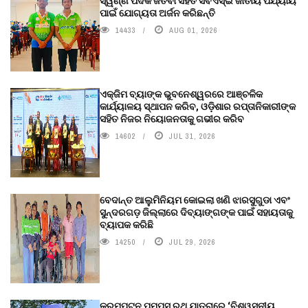
ସ୍ୱର୍ଣ୍ଣ ପଦକ ଜିତିବା ସହିତ ସିବିଏସ୍ଇ ଜାତୀୟ ପର୍ଯ୍ୟାୟ
ପାଇଁ ଯୋଗ୍ୟତା ଅର୍ଜନ କରିଛନ୍ତି
14433
AUG 01, 2026
ଏକ୍ଜିମ ବ୍ୟାଙ୍କ ଭୁବନେଶ୍ୱରରେ ଆଞ୍ଚଳିକ
କାର୍ଯ୍ୟାଳୟ ସ୍ଥାପନ କରିବ, ଓଡ଼ିଶାର ରପ୍ତାନିକାରୀଙ୍କ
ସହିତ ନିଜର ନିୟୋଜନତାକୁ ଗଭୀର କରିବ
14602
JUL 31, 2026
ବେଦାନ୍ତ ଆଲୁମିନିୟମ କୋଇଲା ଖଣି ଝାରସୁଗୁଡା ଏବଂ
ସୁନ୍ଦରଗଡ଼ ଜିଲ୍ଲାରେ ଦିବ୍ୟାଙ୍ଗଙ୍କ ପାଇଁ ସହାୟତାକୁ
ବ୍ୟାପକ କରିଛି
14250
JUL 29, 2026
କ୍ରମ୍ପଟନ ପମ୍ପ୍‌ସ୍‌ ରଥ ଯାତ୍ରାରେ ‘ବିଶ୍ୱସନୀୟ