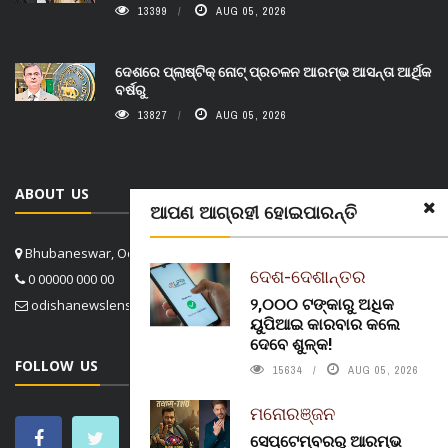
13399
AUG 05, 2026
ଦେଶରେ ପ୍ଲାଷ୍ଟିକ୍ ନୋଟ୍‌ ପ୍ରଚଳନ ଆରମ୍ଭ ଆସନ୍ତା ଆର୍ଥିକ
ବର୍ଷରୁ
13827
AUG 05, 2026
ABOUT US
ଆପଣ ଆଗ୍ରହୀ ହୋଇପାରନ୍ତି
Bhubaneswar, Odisha, India
ଦେଶ-ଦେଶାନ୍ତର
0 00000 000 00
୨,୦୦୦ ଟଙ୍କାରୁ ଅଧିକ
odishanewslens@gmail.com
ୟୁପିଆଇ କାରବାର କଲେ
ଦେବେ ଶୁଳ୍କ!
FOLLOW US
15634
AUG 05, 2026
ମନୋରଞ୍ଜନ
ସେପ୍ଟେମ୍ବରରୁ ଆରମ୍ଭ