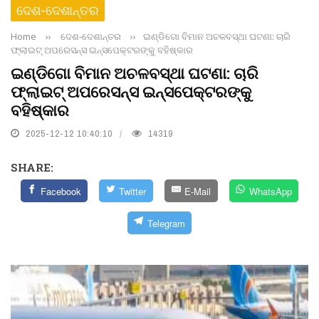
ଦେଶ-ଦେଶାନ୍ତର
Home
››
ଦେଶ-ଦେଶାନ୍ତର
››
ଇଣ୍ଡିଗୋ ବିମାନ ଅଚଳବସ୍ଥା ଘଟଣା: ଚାରି
ଫ୍ଲାଇଟ୍ ଅପରେସନ୍ସ ଇନ୍ସପେକ୍ଟରଙ୍କୁ ବହିଷ୍କାର
ଇଣ୍ଡିଗୋ ବିମାନ ଅଚଳବସ୍ଥା ଘଟଣା: ଚାରି
ଫ୍ଲାଇଟ୍ ଅପରେସନ୍ସ ଇନ୍ସପେକ୍ଟରଙ୍କୁ
ବହିଷ୍କାର
2025-12-12 10:40:10
14319
SHARE:
Facebook
Twitter
E-Mail
WhatsApp
Telegram