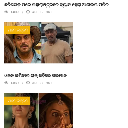
ଛତିଶଗଡ଼ ପରେ ମହାରାଷ୍ଟ୍ରରେ ବ୍ୟାନ ହେଲା ଆନାଲଗ ପନିର
14842
AUG 05, 2026
ମନୋରଞ୍ଜନ
ଓଜନ କମିବାର ରାଜ୍ କହିଲେ ସଲମାନ
13978
AUG 05, 2026
ମନୋରଞ୍ଜନ