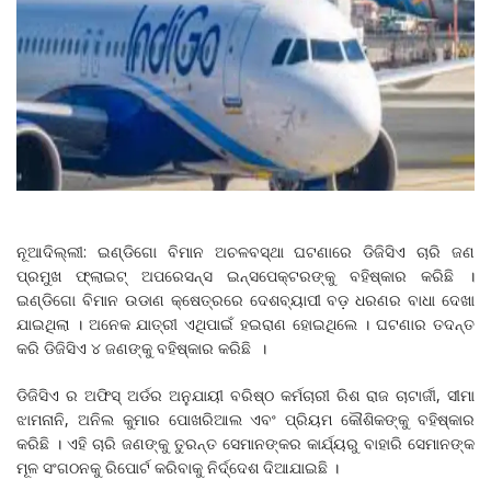
ନୂଆଦିଲ୍ଲୀ: ଇଣ୍ଡିଗୋ ବିମାନ ଅଚଳବସ୍ଥା ଘଟଣାରେ ଡିଜିସିଏ ଚାରି ଜଣ
ପ୍ରମୁଖ ଫ୍ଲାଇଟ୍ ଅପରେସନ୍ସ ଇନ୍ସପେକ୍ଟରଙ୍କୁ ବହିଷ୍କାର କରିଛି ।
ଇଣ୍ଡିଗୋ ବିମାନ ଉଡାଣ କ୍ଷେତ୍ରରେ ଦେଶବ୍ୟାପୀ ବଡ଼ ଧରଣର ବାଧା ଦେଖା
ଯାଇଥିଲା । ଅନେକ ଯାତ୍ରୀ ଏଥିପାଇଁ ହଇରାଣ ହୋଇଥିଲେ । ଘଟଣାର ତଦନ୍ତ
କରି ଡିଜିସିଏ ୪ ଜଣଙ୍କୁ ବହିଷ୍କାର କରିଛି ।
ଡିଜିସିଏ ର ଅଫିସ୍ ଅର୍ଡର ଅନୁଯାୟୀ ବରିଷ୍ଠ କର୍ମଚାରୀ ରିଶ ରାଜ ଚାଟାର୍ଜୀ, ସୀମା
ଝାମନାନି, ଅନିଲ କୁମାର ପୋଖରିଆଲ ଏବଂ ପ୍ରିୟମ କୌଶିକଙ୍କୁ ବହିଷ୍କାର
କରିଛି । ଏହି ଚାରି ଜଣଙ୍କୁ ତୁରନ୍ତ ସେମାନଙ୍କର କାର୍ଯ୍ୟରୁ ବାହାରି ସେମାନଙ୍କ
ମୂଳ ସଂଗଠନକୁ ରିପୋର୍ଟ କରିବାକୁ ନିର୍ଦ୍ଦେଶ ଦିଆଯାଇଛି ।