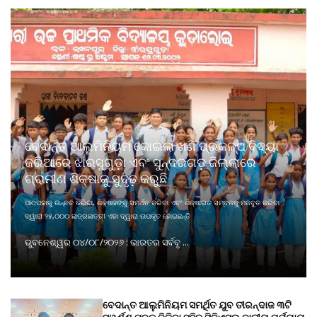
ବେଦାନ୍ତ ଆଲୁମିନିୟମ କୋଇଲା ଖଣି ପ୍ରକଳ୍ପ ବିଦ୍ୟା
ଜରିଆରେ ଝାରସୁଗୁଡ଼ା ଏବଂ ସୁନ୍ଦରଗଡ଼ ଜିଲ୍ଲାରେ
ଗ୍ରାମୀଣ ଶିକ୍ଷାକୁ ସୁଦୃଢ଼ କରୁଛି
ପାଠପଢାକୁ ଉନ୍ନତ କରିବା, ଶିକ୍ଷକଙ୍କୁ ସମର୍ଥନ କରିବା ଏବଂ ଶିକ୍ଷାଗତ ସମ୍ବଳକୁ ମଜବୁତ କରିବା
ଦ୍ୱାରା ୨୫,୦୦୦ ଛାତ୍ରଛାତ୍ରୀ ଏହା ଦ୍ୱାରା ଉପକୃତ ହୋଇଛନ୍ତି
ଭୁବନେଶ୍ୱର ୦୪/୦୮/୨୦୨୬ : ଭାରତର ସର୍ବବୃ ...
ବେଦାନ୍ତ ଆଲୁମିନିୟମ ସମର୍ଥିତ ଯୁବ ତୀରନ୍ଦାଜ ୩ଟି