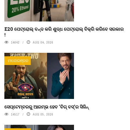
E20 ପେଟ୍ରୋଲ୍ ବନ୍ଦ କରି ଶୁଦ୍ଧ ପେଟ୍ରୋଲ୍ ବିକ୍ରି କରିବେ ସରକାର
!
14642
AUG 04, 2026
ମନୋରଞ୍ଜନ
ସେପ୍ଟେମ୍ବରରୁ ଆରମ୍ଭ ହେବ 'ବିଗ୍ ବସ୍'ର ସିଜିନ୍
14517
AUG 05, 2026