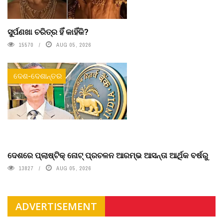
ସୁର୍ପଣଖା ଚରିତ୍ର ହିଁ କାହିଁକି?
15570
AUG 05, 2026
ଦେଶ-ଦେଶାନ୍ତର
ଦେଶରେ ପ୍ଲାଷ୍ଟିକ୍ ନୋଟ୍‌ ପ୍ରଚଳନ ଆରମ୍ଭ ଆସନ୍ତା ଆର୍ଥିକ ବର୍ଷରୁ
13827
AUG 05, 2026
ADVERTISEMENT