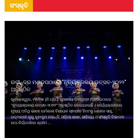
ସଂସ୍କୃତି
ରବୀନ୍ଦ୍ର ମଣ୍ଡପଠାରେ "ନୃତ୍ୟାଞ୍ଜଳୟ ଉତ୍ସବ-୨୦୨୨"
ଅନୁଷ୍ଠିତ
ଭୁବନେଶ୍ୱର, ୧୫/୦୫ (ନି.ପ୍ର.): ସ୍ଥାନୀୟ ରବୀନ୍ଦ୍ର ମଣ୍ଡପଠାରେ
"ନୃତ୍ୟାଞ୍ଜଳୟ ଉତ୍ସବ-୨୦୨୨" ଅନୁଷ୍ଠିତ ହୋଇଯାଇଛି । କାର୍ଯ୍ୟକ୍ରମରେ
ମୁଖ୍ୟ ଅତିଥି ଭାବେ ଧର୍ମଶାଳା ବିଧାୟକ ସ୍ଵାଧୀନ ହିମାଂଶୁ ଶେଖର ସାହୁ,
ପଦ୍ମଶ୍ରୀ ଗୁରୁ କୁମକୁମ ମହାନ୍ତି, ଓଡ଼ିଆ ଭାଷା, ସାହିତ୍ୟ ଓ ସଂସ୍କୃତି ବିଭାଗର
ଉପ-ନିର୍ଦ୍ଦେଶିକା ଶ୍ରୀମ ...