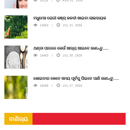
16118
AUG 02, 2026
ମଧୁମେହ ରୋଗୀ କଞ୍ଚା କଳଦୀ ଖାଇବା ଲାଭଦାୟକ
14963
JUL 31, 2026
ଥଣ୍ଡା ପାଗରେ କେଉଁ ଖାଦ୍ୟ ଖାଇବେ ଜାଣନ୍ତୁ.....
14463
JUL 28, 2026
ଶୋଇବାର କେତେ ସମୟ ପୂର୍ବରୁ ପିଇବେ ପାଣି ଜାଣନ୍ତୁ.....
16086
JUL 27, 2026
ବାଣିଜ୍ୟ