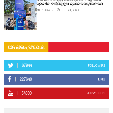
ପ୍ରଦର୍ଶନ’ ବାର୍ତ୍ତାକୁ ନୂଆ ରୂପରେ ଉପସ୍ଥାପନ କଲା
15044
JUL 28, 2026
ଅନଲାଇନ୍ ସଂଯୋଗ
67944
FOLLOWERS
227640
LIKES
54300
SUBSCRIBERS