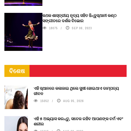
କଥକ ଶାସ୍ତ୍ରୀୟ ନୃତ୍ୟ ସହିତ ହିନ୍ଦୁସ୍ଥାନୀ କଣ୍ଠ
ସଙ୍ଗୀତରେ ଦର୍ଶକ ବିଭୋର
18075
SEP 06, 2023
ବିଶେଷ
ଏହି ସ୍ଥାନରେ କଳାଜାଇ ଥିଲେ ସୁଖୀ ହୋଇଥାଏ ଦାମ୍ପତ୍ୟ
ଜୀବନ
15052
AUG 05, 2026
ଏହି ୫ ଅଭ୍ୟାସ କରନ୍ତୁ, ସତେଜ ରହିବ ଆପଣଙ୍କ ଚର୍ମ ଏବଂ
ଶରୀର