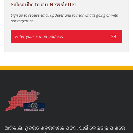
Subscribe to our Newsletter
Sign up to receive email updates and to hear what's going on with
our magazine!
ଆଜିକାଲି, ମୁଦ୍ରିତ ଖବରକାଗଜ ପଢିବା ପାଇଁ ଲୋକଙ୍କ ପାଖରେ