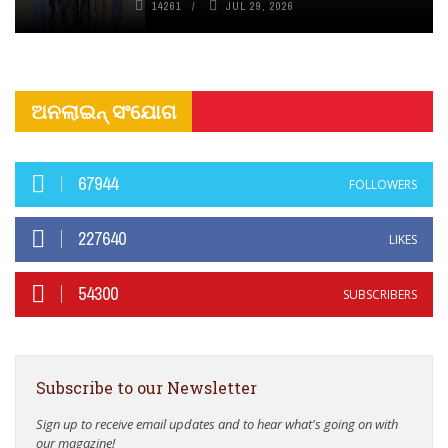
14261
JUL 29, 2026
ଅନଲାଇନ୍ ସଂଯୋଗ
67944
FOLLOWERS
227640
LIKES
54300
SUBSCRIBERS
Subscribe to our Newsletter
Sign up to receive email updates and to hear what's going on with
our magazine!