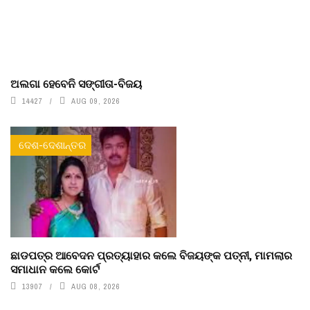
ଅଲଗା ହେବେନି ସଙ୍ଗୀତା-ବିଜୟ
14427
AUG 09, 2026
ଦେଶ-ଦେଶାନ୍ତର
ଛାଡପତ୍ର ଆବେଦନ ପ୍ରତ୍ୟାହାର କଲେ ବିଜୟଙ୍କ ପତ୍ନୀ, ମାମଲାର
ସମାଧାନ କଲେ କୋର୍ଟ
13907
AUG 08, 2026