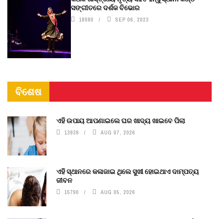
ସଙ୍ଗୀତରେ ଦର୍ଶକ ବିଭୋର
18080
SEP 06, 2023
ବିଶେଷ
ଏହି ଉପାୟ ଆପଣାଇଲେ ଘର ଖାଦ୍ୟ ଖାଇବେ ପିଲା
13939
AUG 07, 2026
ଏହି ସ୍ଥାନରେ କଳାଜାଇ ଥିଲେ ସୁଖୀ ହୋଇଥାଏ ଦାମ୍ପତ୍ୟ
ଜୀବନ
15790
AUG 05, 2026