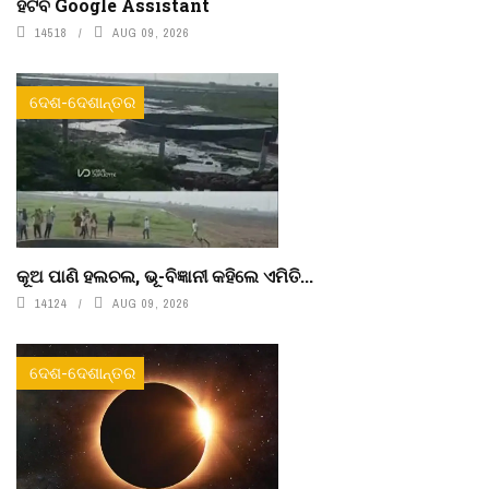
ହଟିବ Google Assistant
14518
AUG 09, 2026
ଦେଶ-ଦେଶାନ୍ତର
କୂଅ ପାଣି ହଲଚଲ, ଭୂ-ବିଜ୍ଞାନୀ କହିଲେ ଏମିତି...
14124
AUG 09, 2026
ଦେଶ-ଦେଶାନ୍ତର