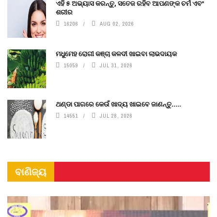
ଏହି ୫ ଅଭ୍ୟାସ କରନ୍ତୁ, ସତେଜ ରହିବ ଆପଣଙ୍କ ଚର୍ମ ଏବଂ
ଶରୀର
16206
AUG 02, 2026
ମଧୁମେହ ରୋଗୀ କଞ୍ଚା କଳଦୀ ଖାଇବା ଲାଭଦାୟକ
15059
JUL 31, 2026
ଥଣ୍ଡା ପାଗରେ କେଉଁ ଖାଦ୍ୟ ଖାଇବେ ଜାଣନ୍ତୁ.....
14551
JUL 28, 2026
ବାଣିଜ୍ୟ