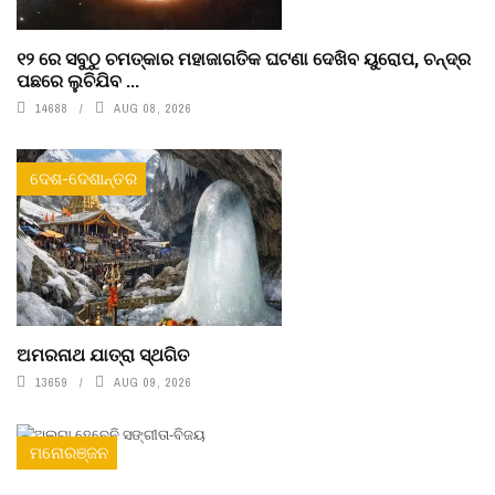
୧୨ ରେ ସବୁଠୁ ଚମତ୍କାର ମହାଜାଗତିକ ଘଟଣା ଦେଖିବ ୟୁରୋପ, ଚନ୍ଦ୍ର
ପଛରେ ଲୁଚିଯିବ ...
14688
AUG 08, 2026
ଦେଶ-ଦେଶାନ୍ତର
ଅମରନାଥ ଯାତ୍ରା ସ୍ଥଗିତ
13659
AUG 09, 2026
ମନୋରଞ୍ଜନ