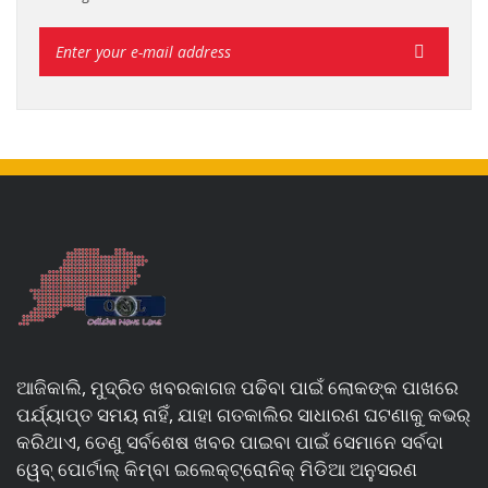
ଆଜିକାଲି, ମୁଦ୍ରିତ ଖବରକାଗଜ ପଢିବା ପାଇଁ ଲୋକଙ୍କ ପାଖରେ
ପର୍ଯ୍ୟାପ୍ତ ସମୟ ନାହିଁ, ଯାହା ଗତକାଲିର ସାଧାରଣ ଘଟଣାକୁ କଭର୍
କରିଥାଏ, ତେଣୁ ସର୍ବଶେଷ ଖବର ପାଇବା ପାଇଁ ସେମାନେ ସର୍ବଦା
ୱେବ୍ ପୋର୍ଟାଲ୍ କିମ୍ବା ଇଲେକ୍ଟ୍ରୋନିକ୍ ମିଡିଆ ଅନୁସରଣ