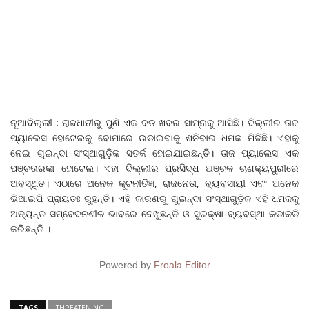
ନୂଆଦିଲ୍ଲୀ : ରାଜଧାନୀରୁ ପୁଣି ଏକ ବଡ ଖବର ସାମ୍ନାକୁ ଆସିଛି। ଦିଲ୍ଲୀର ତାଜ
ପ୍ୟାଲେସ ହୋଟେଲକୁ ବୋମାରେ ଉଡାଇବାକୁ ଶନିବାର ଧମକ ମିଳିଛି। ଏହାକୁ
ନେଇ ଗୁଇନ୍ଦା ସଂସ୍ଥାଗୁଡ଼ିକ ସତର୍କ ହୋଇଯାଇଛନ୍ତି। ତାଜ ପ୍ୟାଲେସ ଏକ
ପଞ୍ଚତାରକା ହୋଟେଲ। ଏହା ଦିଲ୍ଲୀର ପ୍ରସିଦ୍ଧ ଅଞ୍ଚଳ ଚାଣକ୍ୟପୁରୀରେ
ଅବସ୍ଥିତ। ଏଠାରେ ଅନେକ କୂଟନୀତିଜ୍ଞ, ରାଜନେତା, ବ୍ୟବସାୟୀ ଏବଂ ଅନେକ
ଭିଆଇପି ପ୍ରାୟତଃ ରୁହନ୍ତି। ଏହି କାରଣରୁ ଗୁଇନ୍ଦା ସଂସ୍ଥାଗୁଡ଼ିକ ଏହି ଧମକକୁ
ଅତ୍ୟନ୍ତ ସମ୍ବେଦନଶୀଳ ଭାବରେ ଦେଖୁଛନ୍ତି ଓ ସୁରକ୍ଷା ବ୍ୟବସ୍ଥା କଡାକଡି
କରିଛନ୍ତି ।
Powered by
Froala Editor
TAGS
THREATENING