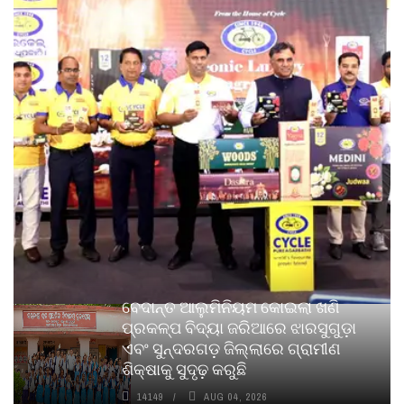
ବେଦାନ୍ତ ଆଲୁମିନିୟମ କୋଇଲା ଖଣି
ପ୍ରକଳ୍ପ ବିଦ୍ୟା ଜରିଆରେ ଝାରସୁଗୁଡ଼ା
ଏବଂ ସୁନ୍ଦରଗଡ଼ ଜିଲ୍ଲାରେ ଗ୍ରାମୀଣ
ଶିକ୍ଷାକୁ ସୁଦୃଢ଼ କରୁଛି
14149
AUG 04, 2026