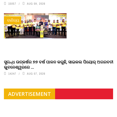
15057
AUG 09, 2026
ବାଣିଜ୍ୟ
ସୁଗନ୍ଧ ଉତ୍କର୍ଷର ୭୭ ବର୍ଷ ପାଳନ କରୁଛି, ସାଇକଲ ପିୟୋର୍‌ ଅଗରବତୀ
ଭୁବନେଶ୍ୱରରେ ...
14347
AUG 07, 2026
ADVERTISEMENT