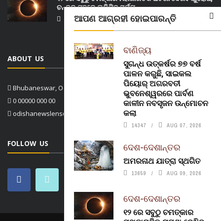
ଚନ୍ଦ୍ର ପଛରେ ଲୁଚିଯିବ ସୂର୍ଯ୍ୟ
ଆପଣ ଆଗ୍ରହୀ ହୋଇପାରନ୍ତି
14688
AUG 08, 2026
ବାଣିଜ୍ୟ
ABOUT US
ସୁଗନ୍ଧ ଉତ୍କର୍ଷର ୭୭ ବର୍ଷ
ପାଳନ କରୁଛି, ସାଇକଲ
ପିୟୋର୍‌ ଅଗରବତୀ
Bhubaneswar, Odisha, India
ଭୁବନେଶ୍ୱରରେ ପାର୍ବଣ
0 00000 000 00
କାଳୀନ ନବସୃଜନ ଉନ୍ମୋଚନ
କଲା
odishanewslens@gmail.com
14347
AUG 07, 2026
FOLLOW US
ଦେଶ-ଦେଶାନ୍ତର
ଅମରନାଥ ଯାତ୍ରା ସ୍ଥଗିତ
13659
AUG 09, 2026
ଦେଶ-ଦେଶାନ୍ତର
୧୨ ରେ ସବୁଠୁ ଚମତ୍କାର