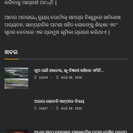
କରିବାକୁ ଆଗ୍ରହୀ ଅଟନ୍ତି |
ଆମର ଅନଲାଇନ୍ ନ୍ୟୁଜ୍ ପୋର୍ଟାଲ୍ ସମଗ୍ର ବିଶ୍ୱରେ ସର୍ବଶେଷ
ଅଦ୍ୟତନ, ସାମ୍ପ୍ରତିକ ଘଟଣା ସହିତ ଲୋକଙ୍କୁ ଶିକ୍ଷା ଏବଂ
ସୂଚନା ଦେବାରେ ଏକ ପ୍ରମୁଖ ଭୂମିକା ଗ୍ରହଣ କରିଥାଏ |
ଖବର
କୂଅ ପାଣି ହଲଚଲ, ଭୂ-ବିଜ୍ଞାନୀ କହିଲେ ଏମିତି...
14124
AUG 09, 2026
ଅଲଗା ହେବେନି ସଙ୍ଗୀତା-ବିଜୟ
14427
AUG 09, 2026
୧୨ ରେ ସବୁଠୁ ଚମତ୍କାର ମହାଜାଗତିକ ଘଟଣା ଦେଖିବ ୟୁରୋପ,