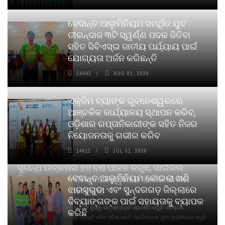
ବେଦାନ୍ତ ଆଲୁମିନିୟମ ସମର୍ଥିତ ଯୁବ
ତୀରନ୍ଦାଜ ୩ଟି ସ୍ୱର୍ଣ୍ଣ ପଦକ ଜିତିବା
ସହିତ ସିବିଏସ୍ଇ ଜାତୀୟ ପର୍ଯ୍ୟାୟ ପାଇଁ
ଯୋଗ୍ୟତା ଅର୍ଜନ କରିଛନ୍ତି
14443
AUG 01, 2026
ଏକ୍ଜିମ ବ୍ୟାଙ୍କ ଭୁବନେଶ୍ୱରରେ
ଆଞ୍ଚଳିକ କାର୍ଯ୍ୟାଳୟ ସ୍ଥାପନ କରିବ,
ଓଡ଼ିଶାର ରପ୍ତାନିକାରୀଙ୍କ ସହିତ ନିଜର
ନିୟୋଜନତାକୁ ଗଭୀର କରିବ
14611
JUL 31, 2026
ସୁଗନ୍ଧ ଉତ୍କର୍ଷର ୭୭ ବର୍ଷ ପାଳନ କରୁଛି, ସାଇକଲ
ବେଦାନ୍ତ ଆଲୁମିନିୟମ କୋଇଲା ଖଣି
ପିୟୋର୍‌ ଅଗରବତୀ ଭୁବନେଶ୍ୱରରେ ପାର୍ବଣ କାଳୀନ
ଝାରସୁଗୁଡା ଏବଂ ସୁନ୍ଦରଗଡ଼ ଜିଲ୍ଲାରେ
ନବସୃଜନ ଉନ୍ମୋଚନ କଲା
ଦିବ୍ୟାଙ୍ଗଙ୍କ ପାଇଁ ସହାୟତାକୁ ବ୍ୟାପକ
ବାଉଁଶ ବିହୀନ କଠିନ ଧୂପ ଏବଂ ମେଦିନୀ ଜୁଡୱା କପ୍‌ ସାମ୍ବ୍ରାନି ପ୍ରଦର୍ଶିତ କରୁଛି; ନବସୃଜନ,
କରିଛି
ଦୀର୍ଘସ୍ଥାୟିତା ଏବଂ ଆଧ୍ୟାତ୍ମିକ ଅନୁଭୂତି ସହିତ ଓଡ଼ିଶା ପ୍ରତି ପ୍ରତିବଦ୍ଧତା ପୁନଃ ସୁଦୃଢୀକରଣ କରୁଛି