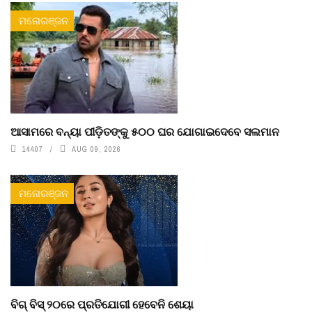
ମନୋରଞ୍ଜନ
ଆସାମରେ ବନ୍ୟା ପୀଡ଼ିତଙ୍କୁ ୫୦୦ ଘର ଯୋଗାଇଦେବେ ସଲମାନ
14407
AUG 09, 2026
ମନୋରଞ୍ଜନ
ବିଗ୍ ବିସ୍ ୨୦ରେ ପ୍ରତିଯୋଗୀ ହେବେନି ଶେୟା