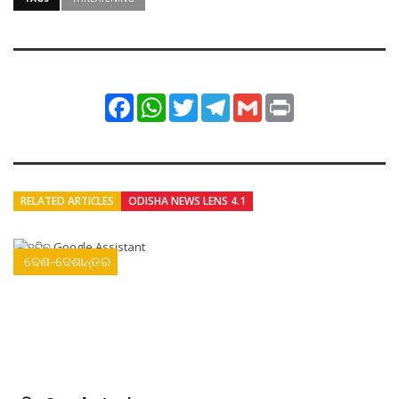
Facebook
WhatsApp
Twitter
Telegram
Gmail
Print
RELATED ARTICLES
ODISHA NEWS LENS 4.1
ଦେଶ-ଦେଶାନ୍ତର