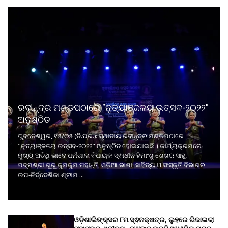
ରବୀନ୍ଦ୍ର ମଣ୍ଡପଠାରେ "ନୃତ୍ୟାଞ୍ଜଳୟ ଉତ୍ସବ-୨୦୨୨"
ଅନୁଷ୍ଠିତ
ଭୁବନେଶ୍ୱର, ୧୫/୦୫ (ନି.ପ୍ର.): ସ୍ଥାନୀୟ ରବୀନ୍ଦ୍ର ମଣ୍ଡପଠାରେ
"ନୃତ୍ୟାଞ୍ଜଳୟ ଉତ୍ସବ-୨୦୨୨" ଅନୁଷ୍ଠିତ ହୋଇଯାଇଛି । କାର୍ଯ୍ୟକ୍ରମରେ
ମୁଖ୍ୟ ଅତିଥି ଭାବେ ଧର୍ମଶାଳା ବିଧାୟକ ସ୍ଵାଧୀନ ହିମାଂଶୁ ଶେଖର ସାହୁ,
ପଦ୍ମଶ୍ରୀ ଗୁରୁ କୁମକୁମ ମହାନ୍ତି, ଓଡ଼ିଆ ଭାଷା, ସାହିତ୍ୟ ଓ ସଂସ୍କୃତି ବିଭାଗର
ଉପ-ନିର୍ଦ୍ଦେଶିକା ଶ୍ରୀମ ...
ଓଡ଼ିଶାଲିଙ୍କ୍ସର ୮ମ ସ୍ଵନକ୍ଷତ୍ର, ଲୁହରେ ଭିଜାଇଲା