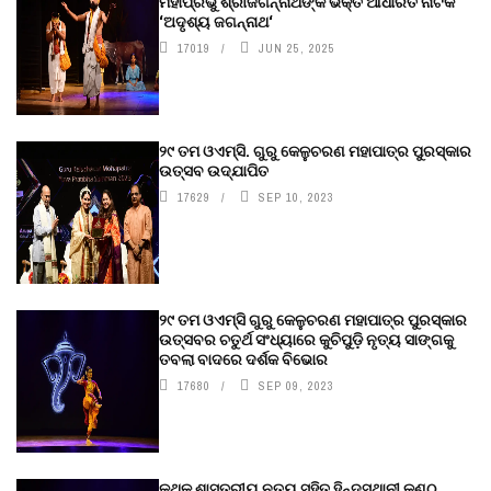
ମହାପ୍ରଭୁ ଶ୍ରୀଜଗନ୍ନାଥଙ୍କ ଭକ୍ତି ଆଧାରିତ ନାଟକ
‘ଅଦୃଶ୍ୟ ଜଗନ୍ନାଥ‘
17019
JUN 25, 2025
୨୯ ତମ ଓଏମ୍‌ସି. ଗୁରୁ କେଳୁଚରଣ ମହାପାତ୍ର ପୁରସ୍କାର
ଉତ୍ସବ ଉଦ୍‍ଯାପିତ
17629
SEP 10, 2023
୨୯ ତମ ଓଏମ୍‌ସି ଗୁରୁ କେଳୁଚରଣ ମହାପାତ୍ର ପୁରସ୍କାର
ଉତ୍ସବର ଚତୁର୍ଥ ସଂଧ୍ୟାରେ କୁଚିପୁଡ଼ି ନୃତ୍ୟ ସାଙ୍ଗକୁ
ତବଲା ବାଦରେ ଦର୍ଶକ ବିଭୋର
17680
SEP 09, 2023
କଥକ ଶାସ୍ତ୍ରୀୟ ନୃତ୍ୟ ସହିତ ହିନ୍ଦୁସ୍ଥାନୀ କଣ୍ଠ