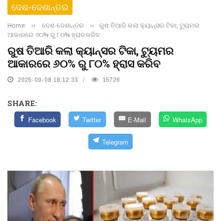
ଦେଶ-ଦେଶାନ୍ତର
Home
››
ଦେଶ-ଦେଶାନ୍ତର
››
ରୁଷ ତିଆରି କଲା କ୍ୟାନ୍ସର ଟିକା, ଟ୍ୟୁମର
ଆକାରରେ ୬୦% ରୁ ୮୦% ହ୍ରାସ କରିବ
ରୁଷ ତିଆରି କଲା କ୍ୟାନ୍ସର ଟିକା, ଟ୍ୟୁମର
ଆକାରରେ ୬୦% ରୁ ୮୦% ହ୍ରାସ କରିବ
2025-09-08 18:12:33
15726
SHARE:
Facebook
Twitter
E-Mail
WhatsApp
Telegram