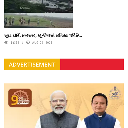
କୂଅ ପାଣି ହଲଚଲ, ଭୂ-ବିଜ୍ଞାନୀ କହିଲେ ଏମିତି...
14336
AUG 09, 2026
ADVERTISEMENT