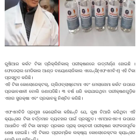
ରୁଷିଆର କର୍କଟ ଟିକା ପ୍ରିକ୍ଲିନିକାଲ୍ ପରୀକ୍ଷଣରେ ଉତ୍ତୀର୍ଣ୍ଣ ହୋଇଛି ।
ଫେଡେରାଲ ମେଡିକାଲ ଆଣ୍ଡ ବାୟୋଲୋଜିକାଲ ଏଜେନ୍ସି(ଏଫଏମବିଏ) ଏହି ଟିକା
ପ୍ରସ୍ତୁତ କରିଛି।
ଏହି ଟିକା କୋଲୋରେକ୍ଟଲ୍, ଗ୍ଲିଓବ୍ଲାଷ୍ଟୋମା ଏବଂ ମେଲାନୋମା କର୍କଟ ଉପରେ
ପ୍ରଭାବଶାଳୀ ବୋଲି ଜଣାପଡିଛି। ୩ ବର୍ଷ ଧରି କରାଯାଇଥିବା ପରୀକ୍ଷଣଗୁଡ଼ିକ
ଏହାର ସୁରକ୍ଷା ଏବଂ ପ୍ରଭାବକୁ ନିଶ୍ଚିତ କରିଛି।
ଏଫଏମବିଡି ପ୍ରମୁଖ ଭେରୋନିକା କହିଛନ୍ତି ଯେ, ରୁଷ ତିଆରି କରିଥିବା ଏହି
କ୍ୟାନ୍ସର ଟିକା ବର୍ତ୍ତମାନ ବ୍ୟବହାର ପାଇଁ ପ୍ରସ୍ତୁତ। ଏମଆରଏନଏ ଉପରେ
ଆଧାରିତ ଏହି ଟିକା ସମସ୍ତ ପ୍ରକାର ପ୍ରାକ୍‌ ଡାକ୍ତରୀ ପରୀକ୍ଷଣ ସଫଳତାପୂର୍ବକ
ଶେଷ ହୋଇଛି। ଏହି ଟିକାର ପ୍ରାରମ୍ଭିକ ଲକ୍ଷ୍ୟ କୋଲୋରେକ୍ଟଲ କ୍ୟାନ୍ସର
ବୋଲି ସେ କହିଛନ୍ତି।