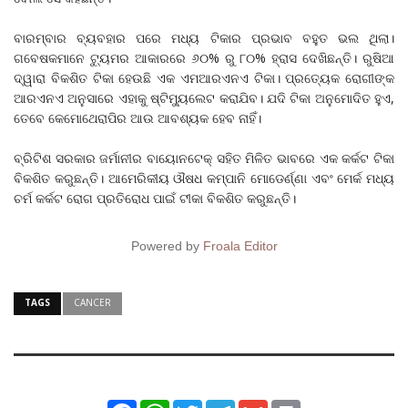
ବାରମ୍ବାର ବ୍ୟବହାର ପରେ ମଧ୍ୟ ଟିକାର ପ୍ରଭାବ ବହୁତ ଭଲ ଥିଲା।
ଗବେଷକମାନେ ଟ୍ୟୁମର ଆକାରରେ ୬୦% ରୁ ୮୦% ହ୍ରାସ ଦେଖିଛନ୍ତି। ରୁଷିଆ
ଦ୍ୱାରା ବିକଶିତ ଟିକା ହେଉଛି ଏକ ଏମଆରଏନଏ ଟିକା। ପ୍ରତ୍ୟେକ ରୋଗୀଙ୍କ
ଆରଏନଏ ଅନୁସାରେ ଏହାକୁ ଷ୍ଟିମ୍ୟୁଲେଟ କରାଯିବ। ଯଦି ଟିକା ଅନୁମୋଦିତ ହୁଏ,
ତେବେ କେମୋଥେରାପିର ଆଉ ଆବଶ୍ୟକ ହେବ ନାହିଁ।
ବ୍ରିଟିଶ ସରକାର ଜର୍ମାନୀର ବାୟୋନଟେକ୍ ସହିତ ମିଳିତ ଭାବରେ ଏକ କର୍କଟ ଟିକା
ବିକଶିତ କରୁଛନ୍ତି। ଆମେରିକୀୟ ଔଷଧ କମ୍ପାନି ମୋଡେ‌ର୍ଣ୍ଣା ଏବଂ ମେର୍କ ମଧ୍ୟ
ଚର୍ମ କର୍କଟ ରୋଗ ପ୍ରତିରୋଧ ପାଇଁ ଟୀକା ବିକଶିତ କରୁଛନ୍ତି।
Powered by
Froala Editor
TAGS
CANCER
Facebook
WhatsApp
Twitter
Telegram
Gmail
Print