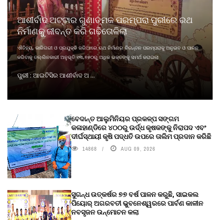
ଆଶୀର୍ବାଦ ଅଟ୍ଟାର ଗୁଣାତ୍ମକ ପରମ୍ପରା ପୁରୀରେ ରଥ
ନିର୍ମାଣକୁ ଜୀବନ୍ତ କରି ଗଢିତୋଳିଲା
ଐତିହ୍ୟ, କାରିଗରୀ ଓ ପ୍ରଯୁକ୍ତି ଜରିଆରେ ଋଥ ନିର୍ମାଣର ଚିରନ୍ତନ ପରମ୍ପରାକୁ ଅନୁଭବ ଓ ପାଳନ
କରିବାକୁ ତଲ୍ଲିନକାରୀ ଅନୁଭୂତି ୧୩,୭୫୦ରୁ ଅଧିକ ଭକ୍ତଙ୍କୁ ସମର୍ଥ କରାଇଲା
ପୁରୀ : ଆଇଟିସିର ଆଶୀର୍ବାଦ ଅ ...
ବେଦାନ୍ତ ଆଲୁମିନିୟର ପ୍ରକଳ୍ପ ସଙ୍ଗମ
କଳାହାଣ୍ଡିରେ ୪୦୦ରୁ ଉର୍ଦ୍ଧ କୃଷକଙ୍କୁ ନିରାପଦ ଏବଂ
ଦୀର୍ଘସ୍ଥାୟୀ କୃଷି ପଦ୍ଧତି ଉପରେ ତାଲିମ ପ୍ରଦାନ କରିଛି
14868
AUG 09, 2026
ସୁଗନ୍ଧ ଉତ୍କର୍ଷର ୭୭ ବର୍ଷ ପାଳନ କରୁଛି, ସାଇକଲ
ପିୟୋର୍‌ ଅଗରବତୀ ଭୁବନେଶ୍ୱରରେ ପାର୍ବଣ କାଳୀନ
ନବସୃଜନ ଉନ୍ମୋଚନ କଲା