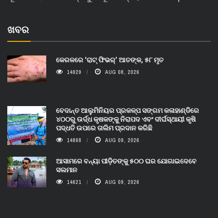
ଖବର
କେରଳରେ ‘ରାଟ୍ ଫିଭର୍’ ଆତଙ୍କ, ୫୮ ମୃତ
14929
AUG 08, 2026
ବେଦାନ୍ତ ଆଲୁମିନିୟର ପ୍ରକଳ୍ପ ସଙ୍ଗମ କଳାହାଣ୍ଡିରେ
୪୦୦ରୁ ଉର୍ଦ୍ଧ କୃଷକଙ୍କୁ ନିରାପଦ ଏବଂ ଦୀର୍ଘସ୍ଥାୟୀ କୃଷି
ପଦ୍ଧତି ଉପରେ ତାଲିମ ପ୍ରଦାନ କରିଛି
14868
AUG 09, 2026
ଆସାମରେ ବନ୍ୟା ପୀଡ଼ିତଙ୍କୁ ୫୦୦ ଘର ଯୋଗାଇଦେବେ
ସଲମାନ
14621
AUG 09, 2026