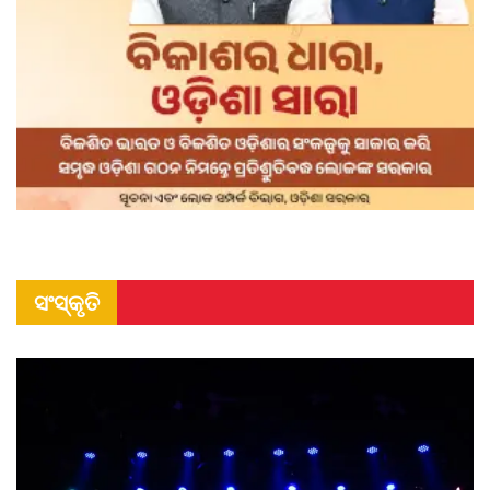
ସଂସ୍କୃତି