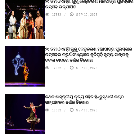
୨୯ ତମ ଓଏମ୍‌ସି. ଗୁରୁ କେଳୁଚରଣ ମହାପାତ୍ର ପୁରସ୍କାର
ଉତ୍ସବ ଉଦ୍‍ଯାପିତ
17632
SEP 10, 2023
୨୯ ତମ ଓଏମ୍‌ସି ଗୁରୁ କେଳୁଚରଣ ମହାପାତ୍ର ପୁରସ୍କାର
ଉତ୍ସବର ଚତୁର୍ଥ ସଂଧ୍ୟାରେ କୁଚିପୁଡ଼ି ନୃତ୍ୟ ସାଙ୍ଗକୁ
ତବଲା ବାଦରେ ଦର୍ଶକ ବିଭୋର
17682
SEP 09, 2023
କଥକ ଶାସ୍ତ୍ରୀୟ ନୃତ୍ୟ ସହିତ ହିନ୍ଦୁସ୍ଥାନୀ କଣ୍ଠ
ସଙ୍ଗୀତରେ ଦର୍ଶକ ବିଭୋର
18082
SEP 06, 2023