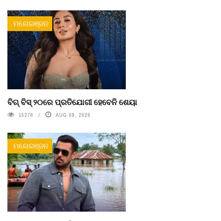
ମନୋରଞ୍ଜନ
ବିଗ୍ ବିସ୍ ୨୦ରେ ପ୍ରତିଯୋଗୀ ହେବେନି ଶେୟା
15276
AUG 09, 2026
ମନୋରଞ୍ଜନ