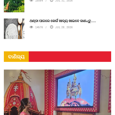
15084
JUL 31, 2026
ଥଣ୍ଡା ପାଗରେ କେଉଁ ଖାଦ୍ୟ ଖାଇବେ ଜାଣନ୍ତୁ.....
14576
JUL 28, 2026
ବାଣିଜ୍ୟ