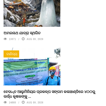
ଅମରନାଥ ଯାତ୍ରା ସ୍ଥଗିତ
13871
AUG 09, 2026
ବାଣିଜ୍ୟ
ବେଦାନ୍ତ ଆଲୁମିନିୟର ପ୍ରକଳ୍ପ ସଙ୍ଗମ କଳାହାଣ୍ଡିରେ ୪୦୦ରୁ
ଉର୍ଦ୍ଧ କୃଷକଙ୍କୁ ...
14868
AUG 09, 2026