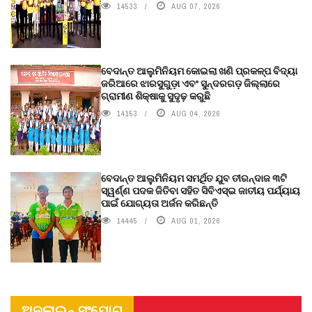
14533
AUG 07, 2026
ବେଦାନ୍ତ ଆଲୁମିନିୟମ କୋଇଲା ଖଣି ପ୍ରକଳ୍ପ ବିଦ୍ୟା
ଜରିଆରେ ଝାରସୁଗୁଡ଼ା ଏବଂ ସୁନ୍ଦରଗଡ଼ ଜିଲ୍ଲାରେ
ଗ୍ରାମୀଣ ଶିକ୍ଷାକୁ ସୁଦୃଢ଼ କରୁଛି
14153
AUG 04, 2026
ବେଦାନ୍ତ ଆଲୁମିନିୟମ ସମର୍ଥିତ ଯୁବ ତୀରନ୍ଦାଜ ୩ଟି
ସ୍ୱର୍ଣ୍ଣ ପଦକ ଜିତିବା ସହିତ ସିବିଏସ୍ଇ ଜାତୀୟ ପର୍ଯ୍ୟାୟ
ପାଇଁ ଯୋଗ୍ୟତା ଅର୍ଜନ କରିଛନ୍ତି
14445
AUG 01, 2026
ଅନଲାଇନ୍ ସଂଯୋଗ