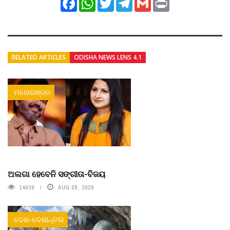
RELATED ARTICLES
ODISHA NEWS LENS 4.1
ମନୋରଞ୍ଜନ
ଅଲଗା ହେବେନି ସଙ୍ଗୀତା-ବିଜୟ
14639
AUG 09, 2026
ଦେଶ-ଦେଶାନ୍ତର