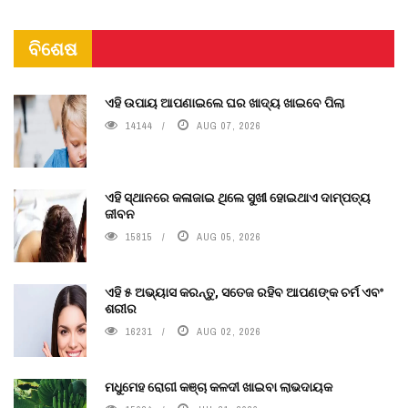
ବିଶେଷ
ଏହି ଉପାୟ ଆପଣାଇଲେ ଘର ଖାଦ୍ୟ ଖାଇବେ ପିଲା
14144
AUG 07, 2026
ଏହି ସ୍ଥାନରେ କଳାଜାଇ ଥିଲେ ସୁଖୀ ହୋଇଥାଏ ଦାମ୍ପତ୍ୟ
ଜୀବନ
15815
AUG 05, 2026
ଏହି ୫ ଅଭ୍ୟାସ କରନ୍ତୁ, ସତେଜ ରହିବ ଆପଣଙ୍କ ଚର୍ମ ଏବଂ
ଶରୀର
16231
AUG 02, 2026
ମଧୁମେହ ରୋଗୀ କଞ୍ଚା କଳଦୀ ଖାଇବା ଲାଭଦାୟକ