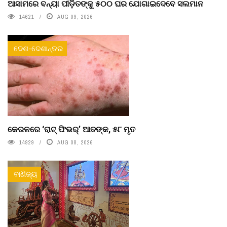
ଆସାମରେ ବନ୍ୟା ପୀଡ଼ିତଙ୍କୁ ୫୦୦ ଘର ଯୋଗାଇଦେବେ ସଲମାନ
14621
AUG 09, 2026
ଦେଶ-ଦେଶାନ୍ତର
କେରଳରେ ‘ରାଟ୍ ଫିଭର୍’ ଆତଙ୍କ, ୫୮ ମୃତ
14929
AUG 08, 2026
ବାଣିଜ୍ୟ