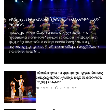
ରବୀନ୍ଦ୍ର ମଣ୍ଡପଠାରେ "ନୃତ୍ୟାଞ୍ଜଳୟ ଉତ୍ସବ-୨୦୨୨"
ଅନୁଷ୍ଠିତ
ଭୁବନେଶ୍ୱର, ୧୫/୦୫ (ନି.ପ୍ର.): ସ୍ଥାନୀୟ ରବୀନ୍ଦ୍ର ମଣ୍ଡପଠାରେ
"ନୃତ୍ୟାଞ୍ଜଳୟ ଉତ୍ସବ-୨୦୨୨" ଅନୁଷ୍ଠିତ ହୋଇଯାଇଛି । କାର୍ଯ୍ୟକ୍ରମରେ
ମୁଖ୍ୟ ଅତିଥି ଭାବେ ଧର୍ମଶାଳା ବିଧାୟକ ସ୍ଵାଧୀନ ହିମାଂଶୁ ଶେଖର ସାହୁ,
ପଦ୍ମଶ୍ରୀ ଗୁରୁ କୁମକୁମ ମହାନ୍ତି, ଓଡ଼ିଆ ଭାଷା, ସାହିତ୍ୟ ଓ ସଂସ୍କୃତି ବିଭାଗର
ଉପ-ନିର୍ଦ୍ଦେଶିକା ଶ୍ରୀମ ...
ଓଡ଼ିଶାଲିଙ୍କ୍ସର ୮ମ ସ୍ଵନକ୍ଷତ୍ର, ଲୁହରେ ଭିଜାଇଲା
ମହାପ୍ରଭୁ ଶ୍ରୀଜଗନ୍ନାଥଙ୍କ ଭକ୍ତି ଆଧାରିତ ନାଟକ
‘ଅଦୃଶ୍ୟ ଜଗନ୍ନାଥ‘
17020
JUN 25, 2025