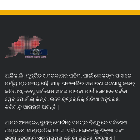
ଆଜିକାଲି, ମୁଦ୍ରିତ ଖବରକାଗଜ ପଢିବା ପାଇଁ ଲୋକଙ୍କ ପାଖରେ
ପର୍ଯ୍ୟାପ୍ତ ସମୟ ନାହିଁ, ଯାହା ଗତକାଲିର ସାଧାରଣ ଘଟଣାକୁ କଭର୍
କରିଥାଏ, ତେଣୁ ସର୍ବଶେଷ ଖବର ପାଇବା ପାଇଁ ସେମାନେ ସର୍ବଦା
ୱେବ୍ ପୋର୍ଟାଲ୍ କିମ୍ବା ଇଲେକ୍ଟ୍ରୋନିକ୍ ମିଡିଆ ଅନୁସରଣ
କରିବାକୁ ଆଗ୍ରହୀ ଅଟନ୍ତି |
ଆମର ଅନଲାଇନ୍ ନ୍ୟୁଜ୍ ପୋର୍ଟାଲ୍ ସମଗ୍ର ବିଶ୍ୱରେ ସର୍ବଶେଷ
ଅଦ୍ୟତନ, ସାମ୍ପ୍ରତିକ ଘଟଣା ସହିତ ଲୋକଙ୍କୁ ଶିକ୍ଷା ଏବଂ
ସୂଚନା ଦେବାରେ ଏକ ପ୍ରମୁଖ ଭୂମିକା ଗ୍ରହଣ କରିଥାଏ |