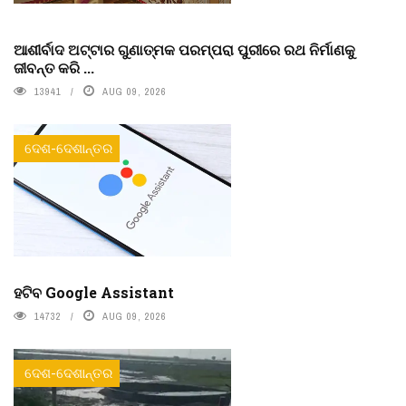
ଆଶୀର୍ବାଦ ଅଟ୍ଟାର ଗୁଣାତ୍ମକ ପରମ୍ପରା ପୁରୀରେ ରଥ ନିର୍ମାଣକୁ
ଜୀବନ୍ତ କରି ...
13941
AUG 09, 2026
ଦେଶ-ଦେଶାନ୍ତର
ହଟିବ Google Assistant
14732
AUG 09, 2026
ଦେଶ-ଦେଶାନ୍ତର