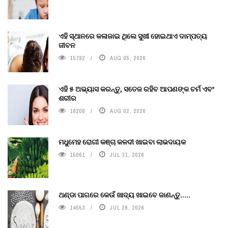
ଏହି ସ୍ଥାନରେ କଳାଜାଇ ଥିଲେ ସୁଖୀ ହୋଇଥାଏ ଦାମ୍ପତ୍ୟ
ଜୀବନ
15792
AUG 05, 2026
ଏହି ୫ ଅଭ୍ୟାସ କରନ୍ତୁ, ସତେଜ ରହିବ ଆପଣଙ୍କ ଚର୍ମ ଏବଂ
ଶରୀର
16208
AUG 02, 2026
ମଧୁମେହ ରୋଗୀ କଞ୍ଚା କଳଦୀ ଖାଇବା ଲାଭଦାୟକ
15061
JUL 31, 2026
ଥଣ୍ଡା ପାଗରେ କେଉଁ ଖାଦ୍ୟ ଖାଇବେ ଜାଣନ୍ତୁ.....
14553
JUL 28, 2026