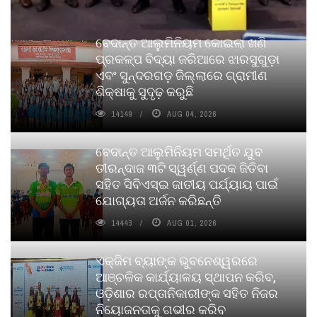
ବେଦାନ୍ତ ଆଲୁମିନିୟମ କୋଇଲା ଖଣି
ପ୍ରକଳ୍ପ ବିଦ୍ୟା ଜରିଆରେ ଝାରସୁଗୁଡ଼ା
ଏବଂ ସୁନ୍ଦରଗଡ଼ ଜିଲ୍ଲାରେ ଗ୍ରାମୀଣ
ଶିକ୍ଷାକୁ ସୁଦୃଢ଼ କରୁଛି
14149
AUG 04, 2026
ବେଦାନ୍ତ ଆଲୁମିନିୟମ ସମର୍ଥିତ ଯୁବ
ତୀରନ୍ଦାଜ ୩ଟି ସ୍ୱର୍ଣ୍ଣ ପଦକ ଜିତିବା
ସହିତ ସିବିଏସ୍ଇ ଜାତୀୟ ପର୍ଯ୍ୟାୟ ପାଇଁ
ଯୋଗ୍ୟତା ଅର୍ଜନ କରିଛନ୍ତି
14443
AUG 01, 2026
ଏକ୍ଜିମ ବ୍ୟାଙ୍କ ଭୁବନେଶ୍ୱରରେ
ଆଞ୍ଚଳିକ କାର୍ଯ୍ୟାଳୟ ସ୍ଥାପନ କରିବ,
ଓଡ଼ିଶାର ରପ୍ତାନିକାରୀଙ୍କ ସହିତ ନିଜର
ନିୟୋଜନତାକୁ ଗଭୀର କରିବ