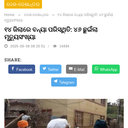
ଦେଶ-ଦେଶାନ୍ତର
Home
››
ଦେଶ-ଦେଶାନ୍ତର
››
୧୪ ଜିଲାରେ ବନ୍ୟା ପରିସ୍ଥିତି: ୪୬ ଛୁଇଁଲା
ମୃତ୍ୟୁସଂଖ୍ୟା
୧୪ ଜିଲାରେ ବନ୍ୟା ପରିସ୍ଥିତି: ୪୬ ଛୁଇଁଲା
ମୃତ୍ୟୁସଂଖ୍ୟା
2025-09-08 08:20:51
14694
SHARE:
Facebook
Twitter
E-Mail
WhatsApp
Telegram