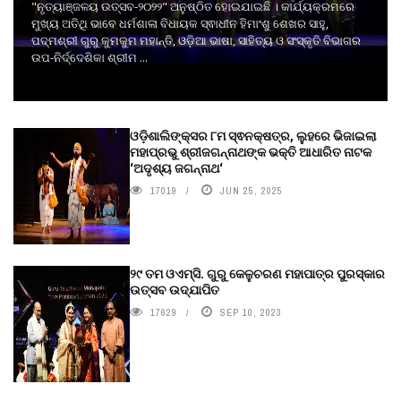
"ନୃତ୍ୟାଞ୍ଜଳୟ ଉତ୍ସବ-୨୦୨୨" ଅନୁଷ୍ଠିତ ହୋଇଯାଇଛି । କାର୍ଯ୍ୟକ୍ରମରେ
ମୁଖ୍ୟ ଅତିଥି ଭାବେ ଧର୍ମଶାଳା ବିଧାୟକ ସ୍ଵାଧୀନ ହିମାଂଶୁ ଶେଖର ସାହୁ,
ପଦ୍ମଶ୍ରୀ ଗୁରୁ କୁମକୁମ ମହାନ୍ତି, ଓଡ଼ିଆ ଭାଷା, ସାହିତ୍ୟ ଓ ସଂସ୍କୃତି ବିଭାଗର
ଉପ-ନିର୍ଦ୍ଦେଶିକା ଶ୍ରୀମ ...
ଓଡ଼ିଶାଲିଙ୍କ୍ସର ୮ମ ସ୍ଵନକ୍ଷତ୍ର, ଲୁହରେ ଭିଜାଇଲା
ମହାପ୍ରଭୁ ଶ୍ରୀଜଗନ୍ନାଥଙ୍କ ଭକ୍ତି ଆଧାରିତ ନାଟକ
‘ଅଦୃଶ୍ୟ ଜଗନ୍ନାଥ‘
17019
JUN 25, 2025
୨୯ ତମ ଓଏମ୍‌ସି. ଗୁରୁ କେଳୁଚରଣ ମହାପାତ୍ର ପୁରସ୍କାର
ଉତ୍ସବ ଉଦ୍‍ଯାପିତ
17629
SEP 10, 2023