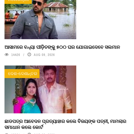
ଆସାମରେ ବନ୍ୟା ପୀଡ଼ିତଙ୍କୁ ୫୦୦ ଘର ଯୋଗାଇଦେବେ ସଲମାନ
14426
AUG 09, 2026
ଦେଶ-ଦେଶାନ୍ତର
ଛାଡପତ୍ର ଆବେଦନ ପ୍ରତ୍ୟାହାର କଲେ ବିଜୟଙ୍କ ପତ୍ନୀ, ମାମଲାର
ସମାଧାନ କଲେ କୋର୍ଟ