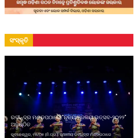
ସଂସ୍କୃତି
ରବୀନ୍ଦ୍ର ମଣ୍ଡପଠାରେ "ନୃତ୍ୟାଞ୍ଜଳୟ ଉତ୍ସବ-୨୦୨୨"
ଅନୁଷ୍ଠିତ
ଭୁବନେଶ୍ୱର, ୧୫/୦୫ (ନି.ପ୍ର.): ସ୍ଥାନୀୟ ରବୀନ୍ଦ୍ର ମଣ୍ଡପଠାରେ