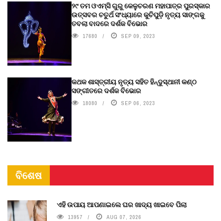
୨୯ ତମ ଓଏମ୍‌ସି ଗୁରୁ କେଳୁଚରଣ ମହାପାତ୍ର ପୁରସ୍କାର
ଉତ୍ସବର ଚତୁର୍ଥ ସଂଧ୍ୟାରେ କୁଚିପୁଡ଼ି ନୃତ୍ୟ ସାଙ୍ଗକୁ
ତବଲା ବାଦରେ ଦର୍ଶକ ବିଭୋର
17680
SEP 09, 2023
କଥକ ଶାସ୍ତ୍ରୀୟ ନୃତ୍ୟ ସହିତ ହିନ୍ଦୁସ୍ଥାନୀ କଣ୍ଠ
ସଙ୍ଗୀତରେ ଦର୍ଶକ ବିଭୋର
18080
SEP 06, 2023
ବିଶେଷ
ଏହି ଉପାୟ ଆପଣାଇଲେ ଘର ଖାଦ୍ୟ ଖାଇବେ ପିଲା
13957
AUG 07, 2026