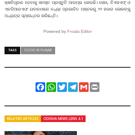
କ୍ଷତିପୂରଣ ଦେବାକୁ ସମସ୍ତ ପ୍ରସ୍ତୁତି ଆରମ୍ଭ ହୋଇଛି। ସେନା, ବିଏସଏଫ୍‌ ଓ
ଏନଡିଆରଏଫ ଯବାନମାନେ ବନ୍ୟା ପ୍ରଭାବିତ ଅଞ୍ଚଳରୁ ୨୨ ହଜାର ଲୋକଙ୍କୁ
ଅନ୍ୟତ୍ର ସ୍ଥାନାନ୍ତର କରିଛନ୍ତି।
Powered by
Froala Editor
TAGS
FLOOD IN PUNJAB
Facebook
WhatsApp
Twitter
Telegram
Gmail
Print
RELATED ARTICLES
ODISHA NEWS LENS 4.1