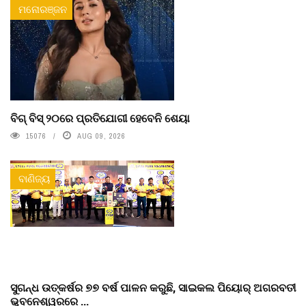
ମନୋରଞ୍ଜନ
ବିଗ୍ ବିସ୍ ୨୦ରେ ପ୍ରତିଯୋଗୀ ହେବେନି ଶେୟା
15076
AUG 09, 2026
ବାଣିଜ୍ୟ
ସୁଗନ୍ଧ ଉତ୍କର୍ଷର ୭୭ ବର୍ଷ ପାଳନ କରୁଛି, ସାଇକଲ ପିୟୋର୍‌ ଅଗରବତୀ
ଭୁବନେଶ୍ୱରରେ ...