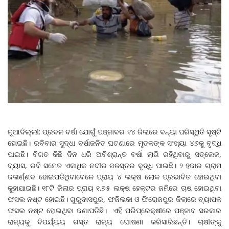
ନୂଆଦିଲ୍ଲୀ: ପ୍ରବଳ ବର୍ଷା ଯୋଗୁଁ ପଞ୍ଜାବର ୧୪ ଜିଲାରେ ବନ୍ୟା ପରିସ୍ଥିତି ସୃଷ୍ଟି
ହୋଇଛି। ରବିବାର ସୁଦ୍ଧା ବର୍ଷାଜନିତ ଘଟଣାରେ ମୃତକଙ୍କ ସଂଖ୍ୟା ୪୬କୁ ବୃଦ୍ଧି
ପାଇଛି। ବିଗତ କିଛି ଦିନ ଧରି ଅବିଶ୍ରାନ୍ତ ବର୍ଷା ଲାଗି ରହିଥିବାରୁ ସତ୍‌ଲେଜ,
ବ୍ୟାସ, ରବି ସମେତ ଏକାଧିକ ନଦୀର ଜଳସ୍ତର ବୃଦ୍ଧି ପାଇଛି। ୨ ହଜାର ଗ୍ରାମ
ଜଳାର୍ଣ୍ଣବ ହୋଇପଡିଥିବାବେଳେ ପ୍ରାୟ ୪ ଲକ୍ଷ ଲୋକ ପ୍ରଭାବିତ ହୋଇଥିବା
କୁହାଯାଇଛି। ୧୮ଟି ଜିଲାର ପ୍ରାୟ ୧.୭୫ ଲକ୍ଷ ହେକ୍ଟର ଜମିରେ ଚାଷ ହୋଇଥିବା
ଫସଲ ନଷ୍ଟ ହୋଇଛି। ଗୁରୁଦାସପୁର, ଫଜିଲକା ଓ ଫିରୋଜପୁର ଜିଲାରେ ବ୍ୟାପକ
ଫସଲ ନଷ୍ଟ ହୋଇଥିବା ଜଣାପଡିଛି। ଏହି ପରିପ୍ରେକ୍ଷୀରେ ପଞ୍ଜାବ ସରକାର
ରାଜ୍ୟକୁ ବିପର୍ଯ୍ୟୟ ଗସ୍ତ ରାଜ୍ୟ ଘୋଷଣା କରିସାରିଛନ୍ତି। ଚାଷୀଙ୍କୁ