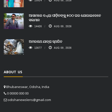
13924
AUG 08, 2026
ଆସାମରେ ବନ୍ୟା ପୀଡ଼ିତଙ୍କୁ ୫୦୦ ଘର ଯୋଗାଇଦେବେ
ସଲମାନ
14426
AUG 09, 2026
ଅମରନାଥ ଯାତ୍ରା ସ୍ଥଗିତ
13677
AUG 09, 2026
ABOUT US
Bhubaneswar, Odisha, India
0 00000 000 00
odishanewslens@gmail.com