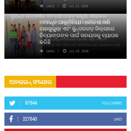
14611
JUL 31, 2026
ସୁଗନ୍ଧ ଉତ୍କର୍ଷର ୭୭ ବର୍ଷ ପାଳନ କରୁଛି, ସାଇକଲ
ବେଦାନ୍ତ ଆଲୁମିନିୟମ କୋଇଲା ଖଣି
ପିୟୋର୍‌ ଅଗରବତୀ ଭୁବନେଶ୍ୱରରେ ପାର୍ବଣ କାଳୀନ
ଝାରସୁଗୁଡା ଏବଂ ସୁନ୍ଦରଗଡ଼ ଜିଲ୍ଲାରେ
ନବସୃଜନ ଉନ୍ମୋଚନ କଲା
ଦିବ୍ୟାଙ୍ଗଙ୍କ ପାଇଁ ସହାୟତାକୁ ବ୍ୟାପକ
ବାଉଁଶ ବିହୀନ କଠିନ ଧୂପ ଏବଂ ମେଦିନୀ ଜୁଡୱା କପ୍‌ ସାମ୍ବ୍ରାନି ପ୍ରଦର୍ଶିତ କରୁଛି; ନବସୃଜନ,
କରିଛି
ଦୀର୍ଘସ୍ଥାୟିତା ଏବଂ ଆଧ୍ୟାତ୍ମିକ ଅନୁଭୂତି ସହିତ ଓଡ଼ିଶା ପ୍ରତି ପ୍ରତିବଦ୍ଧତା ପୁନଃ ସୁଦୃଢୀକରଣ କରୁଛି
14261
JUL 29, 2026
ଅନଲାଇନ୍ ସଂଯୋଗ
67944
FOLLOWERS
227640
LIKES