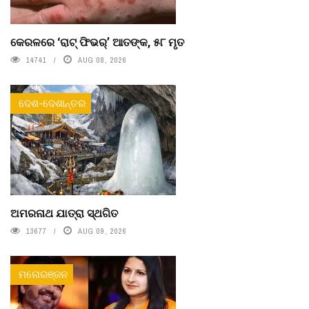
କେରଳରେ ‘ରାଟ୍ ଫିଭର୍’ ଆତଙ୍କ, ୫୮ ମୃତ
14741
AUG 08, 2026
ଦେଶ-ଦେଶାନ୍ତର
ଅମରନାଥ ଯାତ୍ରା ସ୍ଥଗିତ
13677
AUG 09, 2026
ମନୋରଞ୍ଜନ