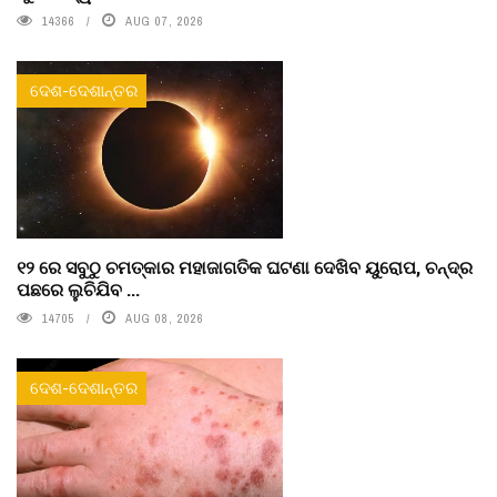
14366
AUG 07, 2026
ଦେଶ-ଦେଶାନ୍ତର
୧୨ ରେ ସବୁଠୁ ଚମତ୍କାର ମହାଜାଗତିକ ଘଟଣା ଦେଖିବ ୟୁରୋପ, ଚନ୍ଦ୍ର
ପଛରେ ଲୁଚିଯିବ ...
14705
AUG 08, 2026
ଦେଶ-ଦେଶାନ୍ତର