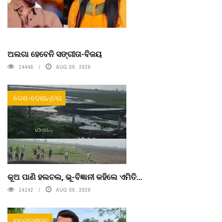
ଅଲଗା ହେବେନି ସଙ୍ଗୀତା-ବିଜୟ
14446
AUG 09, 2026
ଦେଶ-ଦେଶାନ୍ତର
କୂଅ ପାଣି ହଲଚଲ, ଭୂ-ବିଜ୍ଞାନୀ କହିଲେ ଏମିତି...
14142
AUG 09, 2026
ମନୋରଞ୍ଜନ