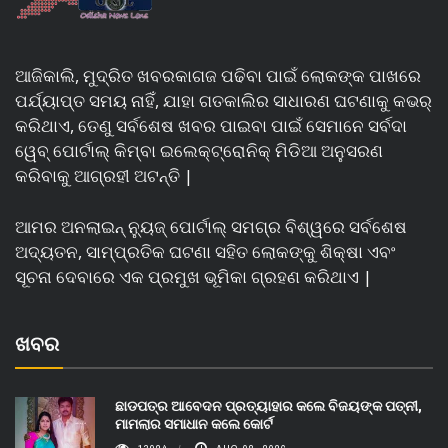
ଆଜିକାଲି, ମୁଦ୍ରିତ ଖବରକାଗଜ ପଢିବା ପାଇଁ ଲୋକଙ୍କ ପାଖରେ
ପର୍ଯ୍ୟାପ୍ତ ସମୟ ନାହିଁ, ଯାହା ଗତକାଲିର ସାଧାରଣ ଘଟଣାକୁ କଭର୍
କରିଥାଏ, ତେଣୁ ସର୍ବଶେଷ ଖବର ପାଇବା ପାଇଁ ସେମାନେ ସର୍ବଦା
ୱେବ୍ ପୋର୍ଟାଲ୍ କିମ୍ବା ଇଲେକ୍ଟ୍ରୋନିକ୍ ମିଡିଆ ଅନୁସରଣ
କରିବାକୁ ଆଗ୍ରହୀ ଅଟନ୍ତି |
ଆମର ଅନଲାଇନ୍ ନ୍ୟୁଜ୍ ପୋର୍ଟାଲ୍ ସମଗ୍ର ବିଶ୍ୱରେ ସର୍ବଶେଷ
ଅଦ୍ୟତନ, ସାମ୍ପ୍ରତିକ ଘଟଣା ସହିତ ଲୋକଙ୍କୁ ଶିକ୍ଷା ଏବଂ
ସୂଚନା ଦେବାରେ ଏକ ପ୍ରମୁଖ ଭୂମିକା ଗ୍ରହଣ କରିଥାଏ |
ଖବର
ଛାଡପତ୍ର ଆବେଦନ ପ୍ରତ୍ୟାହାର କଲେ ବିଜୟଙ୍କ ପତ୍ନୀ,
ମାମଲାର ସମାଧାନ କଲେ କୋର୍ଟ