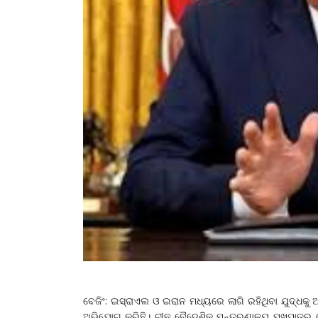
ବେଜିଂ: ଇସ୍ରାଏଲ ଓ ଇରାନ ମଧ୍ୟରେ ଲାଗି ରହିଥିବା ଯୁଦ୍ଧକୁ
ଅଭିଯୋଗ କରିଛି। ଚୀନ ବୈଦେଶିକ ମନ୍ତ୍ରଣାଳୟ ମୁଖପାତ୍ର ଗ