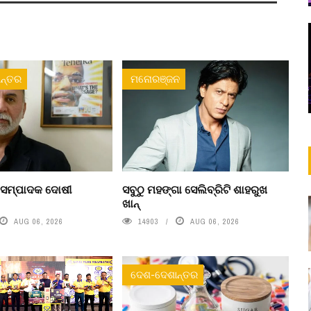
ନ୍ତର
ମନୋରଞ୍ଜନ
 ସମ୍ପାଦକ ଦୋଷୀ
ସବୁଠୁ ମହଙ୍ଗା ସେଲିବ୍ରିଟି ଶାହରୁଖ
ଖାନ୍
AUG 06, 2026
14903
AUG 06, 2026
ଦେଶ-ଦେଶାନ୍ତର