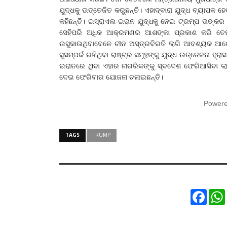
ଯୁଦ୍ଧକୁ ଉତ୍ତେଜିତ କରୁଛନ୍ତି। ଏହାଦ୍ବାରା ଯୁଦ୍ଧ ବ୍ୟାପକ
କହିଛନ୍ତି। ଇସ୍ରାଏଲ-ଇରାନ ଯୁଦ୍ଧକୁ ନେଇ ଟ୍ରମ୍ପ ତାଙ୍କର 
ସେହିପରି ଅଧିକ ଆକ୍ରମଣର ଆଶଙ୍କା ପ୍ରକାଶ କରି ତେହରାନ 
ଉସୁକାଉଥିବାବେଳେ ଚୀନ ଅସ୍ତ୍ରବିରତି ଲାଗି ଆବଶ୍ୟକ ଆଲୋଚ
ସୁସମ୍ପର୍କ ରଖିଥିବା ରାଷ୍ଟ୍ର ସମୂହଙ୍କୁ ଯୁଦ୍ଧ ଉତ୍ତେଜନା 
ଇରାନରେ ଥିବା ଏହାର ନାଗରିକଙ୍କୁ ସ୍ବଦେଶ ଫେରିଆସିବା ଲାଗ
ଦେଇ ଫେରିବାର ଯୋଜନା ଚଳାଇଛନ୍ତି।
Power
TAGS
TRUMP
Faceb