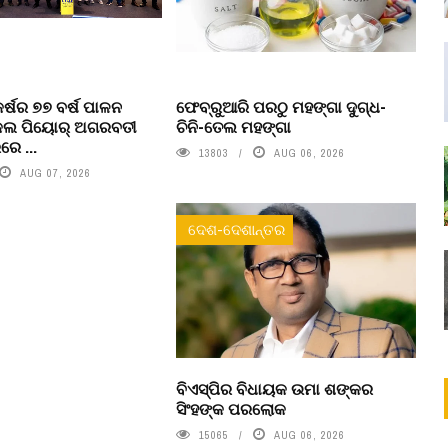
କର୍ଷର ୭୭ ବର୍ଷ ପାଳନ
ଫେବ୍ରୁଆରି ପରଠୁ ମହଙ୍ଗା ଦୁଗ୍ଧ-
ଇକଲ ପିୟୋର୍‌ ଅଗରବତୀ
ଚିନି-ତେଲ ମହଙ୍ଗା
େ ...
13803
AUG 06, 2026
AUG 07, 2026
ଦେଶ-ଦେଶାନ୍ତର
ବିଏସ୍‌ପିର ବିଧାୟକ ଉମା ଶଙ୍କର
ସିଂହଙ୍କ ପରଲୋକ
15065
AUG 06, 2026