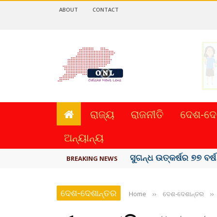
ABOUT
CONTACT
ରାଜ୍ୟ
ରାଜନୀତି
ଦେଶ-ଦେ
ଅନ୍ୟାନ୍ୟ
ୟୁପିଆଇ ଓ ଅନ୍ୟାନ୍ୟ ଡିଜି
BREAKING NEWS
ଦେଶ-ଦେଶାନ୍ତର
Home
››
ଦେଶ-ଦେଶାନ୍ତର
››