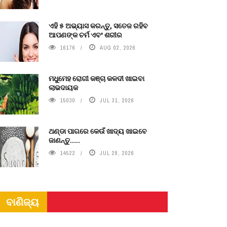
ଏହି ୫ ଅଭ୍ୟାସ କରନ୍ତୁ, ସତେଜ ରହିବ
ଆପଣଙ୍କ ଚର୍ମ ଏବଂ ଶରୀର
16176
AUG 02, 2026
ମଧୁମେହ ରୋଗୀ କଞ୍ଚା କଳଦୀ ଖାଇବା
ଲାଭଦାୟକ
15030
JUL 31, 2026
ଥଣ୍ଡା ପାଗରେ କେଉଁ ଖାଦ୍ୟ ଖାଇବେ
ଜାଣନ୍ତୁ.....
14522
JUL 28, 2026
ବାଣିଜ୍ୟ