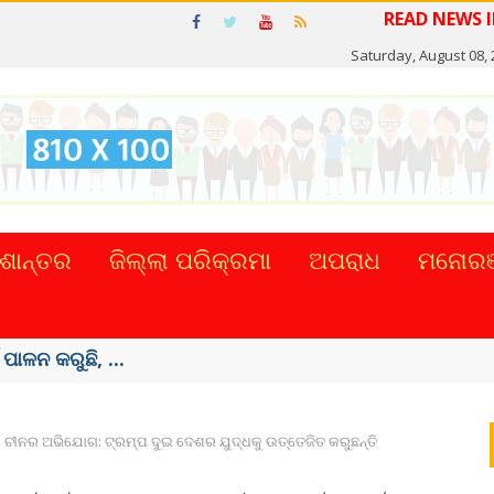
READ 
Saturday, August 08,
ଶାନ୍ତର
ଜିଲ୍ଲା ପରିକ୍ରମା
ଅପରାଧ
ମନୋରଞ
ଟାଲ୍ ନେଣଦେଣ ...
ଚୀନର ଅଭିଯୋଗ: ଟ୍ରମ୍ପ ଦୁଇ ଦେଶର ଯୁଦ୍ଧକୁ ଉତ୍ତେଜିତ କରୁଛନ୍ତି