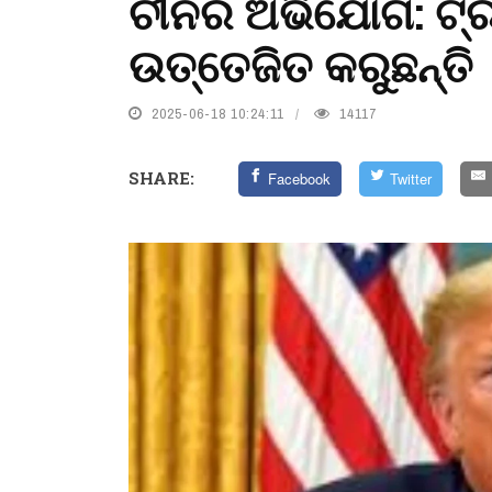
ଚୀନର ଅଭିଯୋଗ: ଟ୍ର
ଉତ୍ତେଜିତ କରୁଛନ୍ତି
2025-06-18 10:24:11
14117
SHARE:
Facebook
Twitter