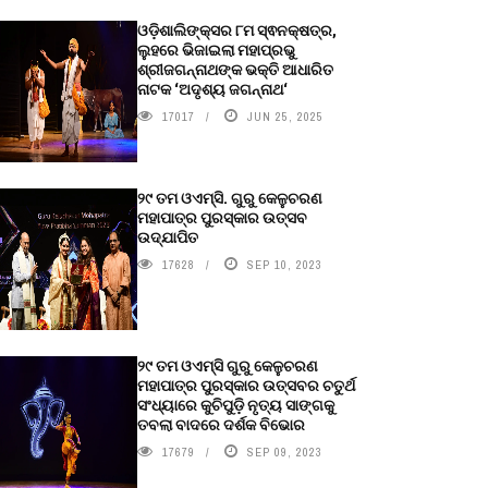
ଓଡ଼ିଶାଲିଙ୍କ୍ସର ୮ମ ସ୍ଵନକ୍ଷତ୍ର,
ଲୁହରେ ଭିଜାଇଲା ମହାପ୍ରଭୁ
ଶ୍ରୀଜଗନ୍ନାଥଙ୍କ ଭକ୍ତି ଆଧାରିତ
ନାଟକ ‘ଅଦୃଶ୍ୟ ଜଗନ୍ନାଥ‘
17017
JUN 25, 2025
୨୯ ତମ ଓଏମ୍‌ସି. ଗୁରୁ କେଳୁଚରଣ
ମହାପାତ୍ର ପୁରସ୍କାର ଉତ୍ସବ
ଉଦ୍‍ଯାପିତ
17628
SEP 10, 2023
୨୯ ତମ ଓଏମ୍‌ସି ଗୁରୁ କେଳୁଚରଣ
ମହାପାତ୍ର ପୁରସ୍କାର ଉତ୍ସବର ଚତୁର୍ଥ
ସଂଧ୍ୟାରେ କୁଚିପୁଡ଼ି ନୃତ୍ୟ ସାଙ୍ଗକୁ
ତବଲା ବାଦରେ ଦର୍ଶକ ବିଭୋର
17679
SEP 09, 2023