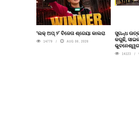
‘ଲକ୍ ଅପ୍ ୨’ ବିଜେତା ଶ୍ରେୟା କାଲରା
ସୁଗନ୍ଧ ଉତ୍
କରୁଛି, ସା
14779
AUG 06, 2026
ଭୁବନେଶ୍ୱରର
14123