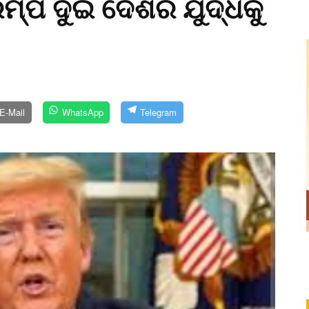
ମ୍ପ ଦୁଇ ଦେଶର ଯୁଦ୍ଧକୁ
E-Mail
WhatsApp
Telegram