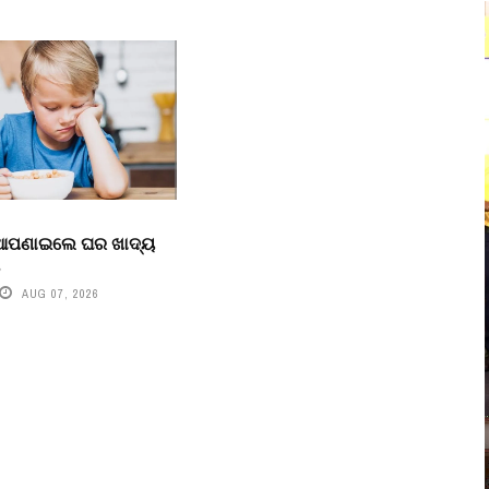
 ଆପଣାଇଲେ ଘର ଖାଦ୍ୟ
ା
AUG 07, 2026