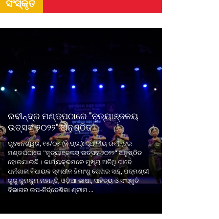
ସଂସ୍କୃତି
ରବୀନ୍ଦ୍ର ମଣ୍ଡପଠାରେ "ନୃତ୍ୟାଞ୍ଜଳୟ
ଉତ୍ସବ-୨୦୨୨" ଅନୁଷ୍ଠିତ
ଭୁବନେଶ୍ୱର, ୧୫/୦୫ (ନି.ପ୍ର.): ସ୍ଥାନୀୟ ରବୀନ୍ଦ୍ର
ମଣ୍ଡପଠାରେ "ନୃତ୍ୟାଞ୍ଜଳୟ ଉତ୍ସବ-୨୦୨୨" ଅନୁଷ୍ଠିତ
ହୋଇଯାଇଛି । କାର୍ଯ୍ୟକ୍ରମରେ ମୁଖ୍ୟ ଅତିଥି ଭାବେ
ଧର୍ମଶାଳା ବିଧାୟକ ସ୍ଵାଧୀନ ହିମାଂଶୁ ଶେଖର ସାହୁ, ପଦ୍ମଶ୍ରୀ
ଗୁରୁ କୁମକୁମ ମହାନ୍ତି, ଓଡ଼ିଆ ଭାଷା, ସାହିତ୍ୟ ଓ ସଂସ୍କୃତି
ବିଭାଗର ଉପ-ନିର୍ଦ୍ଦେଶିକା ଶ୍ରୀମ ...