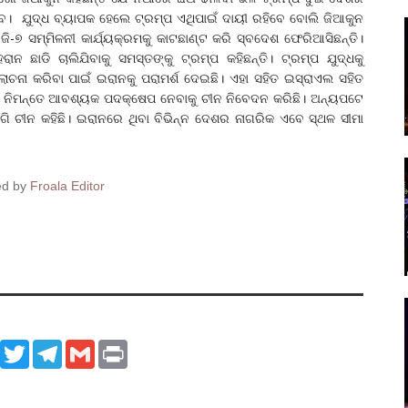
 ହେବ। ଯୁଦ୍ଧ ବ୍ୟାପକ ହେଲେ ଟ୍ରମ୍ପ ଏଥିପାଇଁ ଦାୟୀ ରହିବେ ବୋଲି ଜିଆକୁନ
ଜି-୭ ସମ୍ମିଳନୀ କାର୍ଯ୍ୟକ୍ରମକୁ କାଟଛାଣ୍ଟ କରି ସ୍ବଦେଶ ଫେରିଆସିଛନ୍ତି।
ଛାଡି ଚାଲିଯିବାକୁ ସମସ୍ତଙ୍କୁ ଟ୍ରମ୍ପ କହିଛନ୍ତି। ଟ୍ରମ୍ପ ଯୁଦ୍ଧକୁ
ନା କରିବା ପାଇଁ ଇରାନକୁ ପରାମର୍ଶ ଦେଇଛି। ଏହା ସହିତ ଇସ୍ରାଏଲ ସହିତ
ହ୍ରାସ ନିମନ୍ତେ ଆବଶ୍ୟକ ପଦକ୍ଷେପ ନେବାକୁ ଚୀନ ନିବେଦନ କରିଛି। ଅନ୍ୟପଟେ
ି ଚୀନ କହିଛି। ଇରାନରେ ଥିବା ବିଭିନ୍ନ ଦେଶର ନାଗରିକ ଏବେ ସ୍ଥଳ ସୀମା
ed by
Froala Editor
ook
WhatsApp
Twitter
Telegram
Gmail
Print