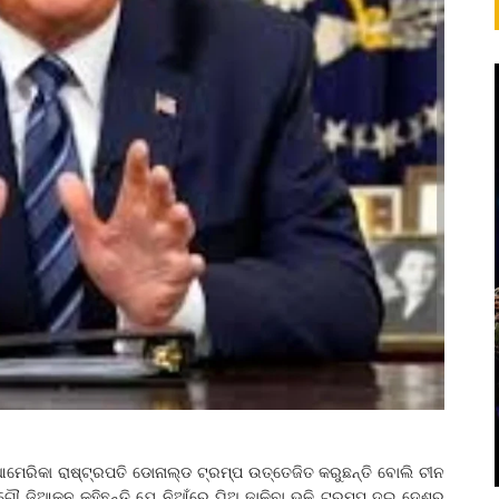
 ଆମେରିକା ରାଷ୍ଟ୍ରପତି ଡୋନାଲ୍ଡ ଟ୍ରମ୍ପ ଉତ୍ତେଜିତ କରୁଛନ୍ତି ବୋଲି ଚୀନ
ୌ ଜିଆକୁନ କହିଛନ୍ତି ଯେ ନିଆଁରେ ଘିଅ ଢାଳିବା ଭଳି ଟ୍ରମ୍ପ ଦୁଇ ଦେଶର