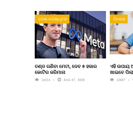
ଦେଶ-ଦେଶାନ୍ତର
ବିଶେଷ
ତଣ୍ଡ ଗଣିବା ମେଟା, ଦେବ ୫ ହଜାର
ଏହି ଉପାୟ
କୋଟିର ଜରିମାନା
ଖାଇବେ ପିଲ
14314
AUG 07, 2026
13687