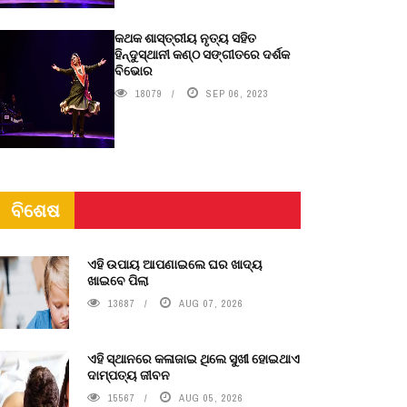
କଥକ ଶାସ୍ତ୍ରୀୟ ନୃତ୍ୟ ସହିତ
ହିନ୍ଦୁସ୍ଥାନୀ କଣ୍ଠ ସଙ୍ଗୀତରେ ଦର୍ଶକ
ବିଭୋର
18079
SEP 06, 2023
ବିଶେଷ
ଏହି ଉପାୟ ଆପଣାଇଲେ ଘର ଖାଦ୍ୟ
ଖାଇବେ ପିଲା
13687
AUG 07, 2026
ଏହି ସ୍ଥାନରେ କଳାଜାଇ ଥିଲେ ସୁଖୀ ହୋଇଥାଏ
ଦାମ୍ପତ୍ୟ ଜୀବନ
15567
AUG 05, 2026