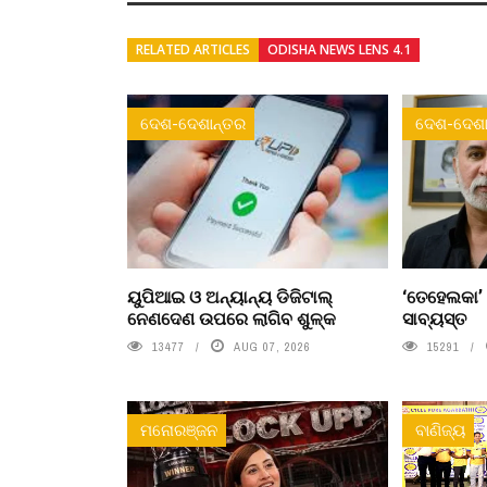
RELATED ARTICLES
ODISHA NEWS LENS 4.1
ଦେଶ-ଦେଶାନ୍ତର
ଦେଶ-ଦେଶା
ୟୁପିଆଇ ଓ ଅନ୍ୟାନ୍ୟ ଡିଜିଟାଲ୍
‘ତେହେଲକା’
ନେଣଦେଣ ଉପରେ ଲାଗିବ ଶୁଳ୍କ
ସାବ୍ୟସ୍ତ
13477
AUG 07, 2026
15291
ମନୋରଞ୍ଜନ
ବାଣିଜ୍ୟ