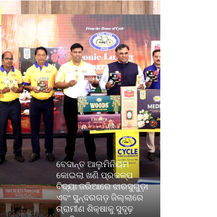
ବେଦାନ୍ତ ଆଲୁମିନିୟମ
କୋଇଲା ଖଣି ପ୍ରକଳ୍ପ
ବିଦ୍ୟା ଜରିଆରେ ଝାରସୁଗୁଡ଼ା
ଏବଂ ସୁନ୍ଦରଗଡ଼ ଜିଲ୍ଲାରେ
ଗ୍ରାମୀଣ ଶିକ୍ଷାକୁ ସୁଦୃଢ଼