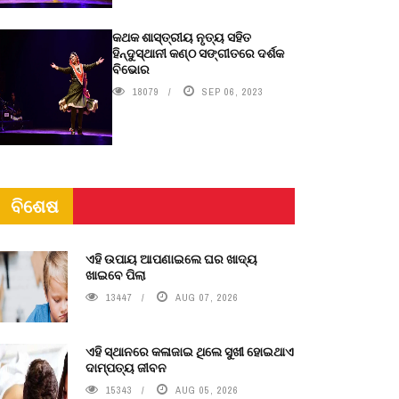
କଥକ ଶାସ୍ତ୍ରୀୟ ନୃତ୍ୟ ସହିତ
ହିନ୍ଦୁସ୍ଥାନୀ କଣ୍ଠ ସଙ୍ଗୀତରେ ଦର୍ଶକ
ବିଭୋର
18079
SEP 06, 2023
ବିଶେଷ
ଏହି ଉପାୟ ଆପଣାଇଲେ ଘର ଖାଦ୍ୟ
ଖାଇବେ ପିଲା
13447
AUG 07, 2026
ଏହି ସ୍ଥାନରେ କଳାଜାଇ ଥିଲେ ସୁଖୀ ହୋଇଥାଏ
ଦାମ୍ପତ୍ୟ ଜୀବନ
15343
AUG 05, 2026