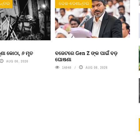
ନ୍ତର
ଦେଶ-ଦେଶାନ୍ତର
ୁରୁଣା କୋଠା, ୬ ମୃତ
ବଜେଟରେ Gen Z ଙ୍କ ପାଇଁ ବଡ଼
ଘୋଷଣା
AUG 06, 2026
14949
AUG 06, 2026