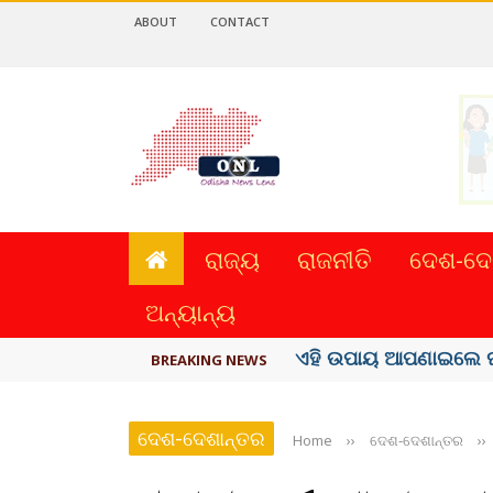
ABOUT
CONTACT
ରାଜ୍ୟ
ରାଜନୀତି
ଦେଶ-ଦେ
ଅନ୍ୟାନ୍ୟ
ଏହି ଉପାୟ ଆପଣାଇଲେ ଘ
BREAKING NEWS
ଦେଶ-ଦେଶାନ୍ତର
Home
››
ଦେଶ-ଦେଶାନ୍ତର
››