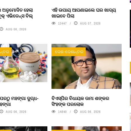
 ଅନୁମୋଦିତ ହେଲା
ଏହି ଉପାୟ ଆପଣାଇଲେ ଘର ଖାଦ୍ୟ
ବୁକ୍ ଏଭିଡେନ୍ସ ବିଲ୍
ଖାଇବେ ପିଲା
13447
AUG 07, 2026
AUG 06, 2026
ନ୍ତର
ଦେଶ-ଦେଶାନ୍ତର
ପରଠୁ ମହଙ୍ଗା ଦୁଗ୍ଧ-
ବିଏସ୍‌ପିର ବିଧାୟକ ଉମା ଶଙ୍କର
ହଙ୍ଗା
ସିଂହଙ୍କ ପରଲୋକ
AUG 06, 2026
14840
AUG 06, 2026