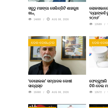
ସବୁଠୁ ମହଙ୍ଗା ସେଲିବ୍ରିଟି ଶାହରୁଖ
ଲୋକସଭାରେ
ଖାନ୍
‘ବ୍ୟାଙ୍କର୍ସ 
୨୦୨୬’
14668
AUG 06, 2026
13589
ଦେଶ-ଦେଶାନ୍ତର
ଦେଶ-ଦେଶା
‘ତେହେଲକା’ ସମ୍ପାଦକ ଦୋଷୀ
ଫେବ୍ରୁଆରି 
ସାବ୍ୟସ୍ତ
ଚିନି-ତେଲ ମ
15068
AUG 06, 2026
13572