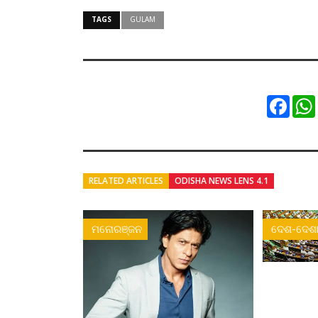
TAGS
GULAM
Faceb
RELATED ARTICLES
ODISHA NEWS LENS 4.1
ମନୋରଞ୍ଜନ
ଦେଶ-ଦେଶା