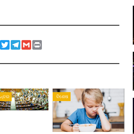
ook
WhatsApp
Twitter
Telegram
Gmail
Print
ନ୍ତର
ବିଶେଷ