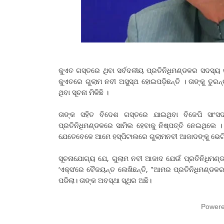
କୁଏତ ଗସ୍ତରେ ଥିବା ସର୍ବଦଳୀୟ ପ୍ରତିନିଧିମଣ୍ଡଳର ସଦସ୍ୟ ଗ
କୁଏତରେ ଗୁଲାମ ନବୀ ଅସୁସ୍ଥ ହୋଇପଡ଼ିଛନ୍ତି । ତାଙ୍କୁ ତୁରନ୍
ଥିବା ସୂଚନା ମିଳିଛି ।
ତାଙ୍କ ସହିତ ବିଦେଶ ଗସ୍ତରେ ଯାଇଥିବା ବିଜେପି ସାଂସଦ ନ
ପ୍ରତିନିଧିମଣ୍ଡଳରେ ସାମିଲ ହେବାକୁ ନିଷ୍ପତ୍ତି ନେଇଥିଲ
ଯେତେବେଳେ ଆମେ ହସ୍ପିଟାଲରେ ଗୁଲାମନବୀ ଆଜାଦଙ୍କୁ ଭେଟିବା
ସୂଚନାଯୋଗ୍ୟ ଯେ, ଗୁଲାମ ନବୀ ଆଜାଦ ଯେଉଁ ପ୍ରତିନିଧିମଣ୍ଡ
‘ଏକ୍ସ’ରେ ବୈଜୟନ୍ତ ଲେଖିଛନ୍ତି, "ଆମର ପ୍ରତିନିଧିମଣ୍ଡଳର
ପଡିଲା। ତାଙ୍କ ଅବସ୍ଥା ସ୍ଥିର ଅଛି।
Power