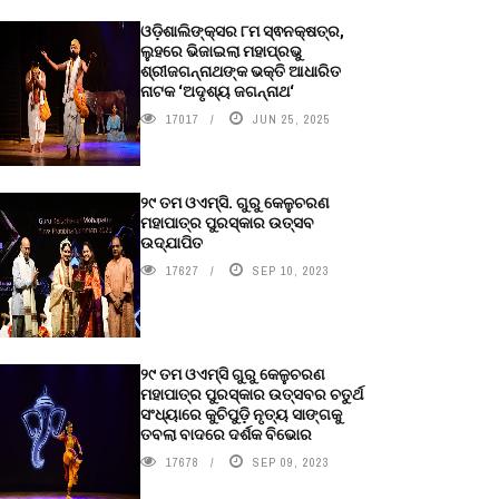
ଓଡ଼ିଶାଲିଙ୍କ୍ସର ୮ମ ସ୍ଵନକ୍ଷତ୍ର,
ଲୁହରେ ଭିଜାଇଲା ମହାପ୍ରଭୁ
ଶ୍ରୀଜଗନ୍ନାଥଙ୍କ ଭକ୍ତି ଆଧାରିତ
ନାଟକ ‘ଅଦୃଶ୍ୟ ଜଗନ୍ନାଥ‘
17017
JUN 25, 2025
୨୯ ତମ ଓଏମ୍‌ସି. ଗୁରୁ କେଳୁଚରଣ
ମହାପାତ୍ର ପୁରସ୍କାର ଉତ୍ସବ
ଉଦ୍‍ଯାପିତ
17627
SEP 10, 2023
୨୯ ତମ ଓଏମ୍‌ସି ଗୁରୁ କେଳୁଚରଣ
ମହାପାତ୍ର ପୁରସ୍କାର ଉତ୍ସବର ଚତୁର୍ଥ
ସଂଧ୍ୟାରେ କୁଚିପୁଡ଼ି ନୃତ୍ୟ ସାଙ୍ଗକୁ
ତବଲା ବାଦରେ ଦର୍ଶକ ବିଭୋର
17678
SEP 09, 2023