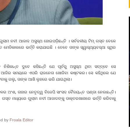
ୁଲାମ ନବୀ ଆଜାଦ ଅସୁସ୍ଥ ହୋଇପଡ଼ିଛନ୍ତି । ସର୍ବଦଳୀୟ ଟିମ୍‌ ଗସ୍ତ ବେଳେ
ତ ମେଡିକାଲରେ ଭର୍ତ୍ତି କରାଯାଇଛି । ତେବେ ତାଙ୍କ ସ୍ୱାସ୍ଥ୍ୟବସ୍ଥା ସ୍ଥିର
ିଶିକାନ୍ତ ଦୁବେ କହିଛନ୍ତି ଯେ ପୂର୍ବରୁ ଅସୁସ୍ଥ ଥିବା ସତ୍ତ୍ବେ ସେ
େ । ଆଜିର ସମୟରେ ଏପରି ରାଜନେତା ଖୋଜିବା କଷ୍ଟକର। ସେ କହିଥିଲେ ଯେ
କୁ ଗଲୁ, ତାଙ୍କ ଆଖି ଲୁହରେ ଭରି ଯାଇଥିଲା।
ଳର ଅଂଶ, ତାହାର ନେତୃତ୍ୱ ବିଜେପି ସାଂସଦ ବୈଜୟନ୍ତ ପଣ୍ଡା ନେଉଛନ୍ତି।
 ଗସ୍ତ ମଧ୍ୟରେ ଗୁଲାମ ନବୀ ଆଜାଦଙ୍କୁ ଡାକ୍ତରଖାନାରେ ଭର୍ତ୍ତି କରିବାକୁ
ed by
Froala Editor