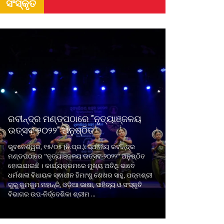
ସଂସ୍କୃତି
ରବୀନ୍ଦ୍ର ମଣ୍ଡପଠାରେ "ନୃତ୍ୟାଞ୍ଜଳୟ
ଉତ୍ସବ-୨୦୨୨" ଅନୁଷ୍ଠିତ
ଭୁବନେଶ୍ୱର, ୧୫/୦୫ (ନି.ପ୍ର.): ସ୍ଥାନୀୟ ରବୀନ୍ଦ୍ର
ମଣ୍ଡପଠାରେ "ନୃତ୍ୟାଞ୍ଜଳୟ ଉତ୍ସବ-୨୦୨୨" ଅନୁଷ୍ଠିତ
ହୋଇଯାଇଛି । କାର୍ଯ୍ୟକ୍ରମରେ ମୁଖ୍ୟ ଅତିଥି ଭାବେ
ଧର୍ମଶାଳା ବିଧାୟକ ସ୍ଵାଧୀନ ହିମାଂଶୁ ଶେଖର ସାହୁ, ପଦ୍ମଶ୍ରୀ
ଗୁରୁ କୁମକୁମ ମହାନ୍ତି, ଓଡ଼ିଆ ଭାଷା, ସାହିତ୍ୟ ଓ ସଂସ୍କୃତି
ବିଭାଗର ଉପ-ନିର୍ଦ୍ଦେଶିକା ଶ୍ରୀମ ...