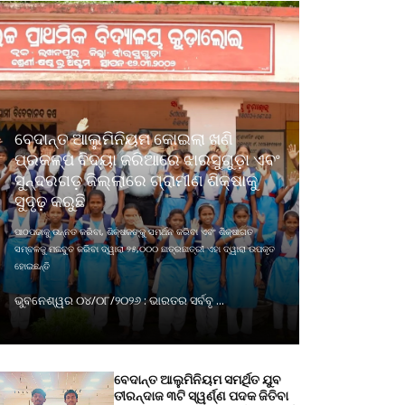
ବେଦାନ୍ତ ଆଲୁମିନିୟମ କୋଇଲା ଖଣି
ପ୍ରକଳ୍ପ ବିଦ୍ୟା ଜରିଆରେ ଝାରସୁଗୁଡ଼ା ଏବଂ
ସୁନ୍ଦରଗଡ଼ ଜିଲ୍ଲାରେ ଗ୍ରାମୀଣ ଶିକ୍ଷାକୁ
ସୁଦୃଢ଼ କରୁଛି
ପାଠପଢାକୁ ଉନ୍ନତ କରିବା, ଶିକ୍ଷକଙ୍କୁ ସମର୍ଥନ କରିବା ଏବଂ ଶିକ୍ଷାଗତ
ସମ୍ବଳକୁ ମଜବୁତ କରିବା ଦ୍ୱାରା ୨୫,୦୦୦ ଛାତ୍ରଛାତ୍ରୀ ଏହା ଦ୍ୱାରା ଉପକୃତ
ହୋଇଛନ୍ତି
ଭୁବନେଶ୍ୱର ୦୪/୦୮/୨୦୨୬ : ଭାରତର ସର୍ବବୃ ...
ବେଦାନ୍ତ ଆଲୁମିନିୟମ ସମର୍ଥିତ ଯୁବ
ତୀରନ୍ଦାଜ ୩ଟି ସ୍ୱର୍ଣ୍ଣ ପଦକ ଜିତିବା