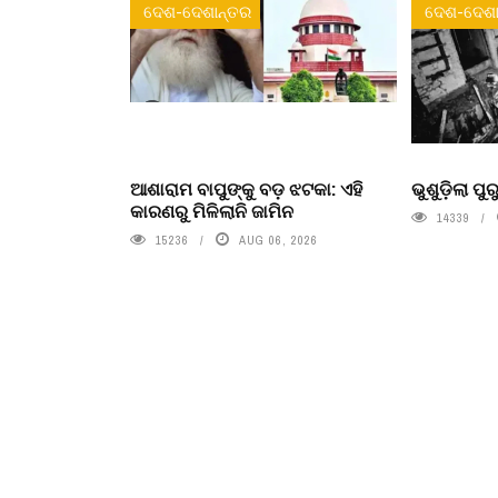
ଦେଶ-ଦେଶାନ୍ତର
ଦେଶ-ଦେଶା
ଆଶାରାମ ବାପୁଙ୍କୁ ବଡ଼ ଝଟକା: ଏହି
ଭୁଶୁଡ଼ିଲା ପ
କାରଣରୁ ମିଳିଲାନି ଜାମିନ
14339
15236
AUG 06, 2026