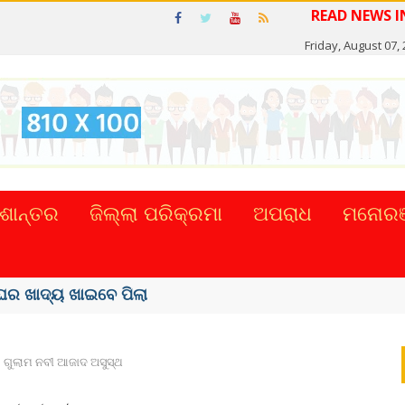
READ
Friday, August 07,
ଶାନ୍ତର
ଜିଲ୍ଲା ପରିକ୍ରମା
ଅପରାଧ
ମନୋରଞ
ର ଖାଦ୍ୟ ଖାଇବେ ପିଲା
ଗୁଲାମ ନବୀ ଆଜାଦ ଅସୁସ୍ଥ