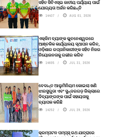
ସହିତ ସିବିଏସ୍ଇ ଜାତୀୟ ପର୍ଯ୍ୟାୟ ପାଇଁ
ଯୋଗ୍ୟତା ଅର୍ଜନ କରିଛନ୍ତି
14437
AUG 01, 2026
ଏକ୍ଜିମ ବ୍ୟାଙ୍କ ଭୁବନେଶ୍ୱରରେ
ଆଞ୍ଚଳିକ କାର୍ଯ୍ୟାଳୟ ସ୍ଥାପନ କରିବ,
ଓଡ଼ିଶାର ରପ୍ତାନିକାରୀଙ୍କ ସହିତ ନିଜର
ନିୟୋଜନତାକୁ ଗଭୀର କରିବ
14605
JUL 31, 2026
ବେଦାନ୍ତ ଆଲୁମିନିୟମ କୋଇଲା ଖଣି
ଝାରସୁଗୁଡା ଏବଂ ସୁନ୍ଦରଗଡ଼ ଜିଲ୍ଲାରେ
ଦିବ୍ୟାଙ୍ଗଙ୍କ ପାଇଁ ସହାୟତାକୁ
ବ୍ୟାପକ କରିଛି
14252
JUL 29, 2026
କ୍ରମ୍ପଟନ ପମ୍ପ୍‌ସ୍‌ ରଥ ଯାତ୍ରାରେ