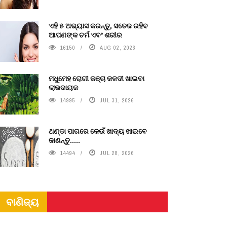
ଏହି ୫ ଅଭ୍ୟାସ କରନ୍ତୁ, ସତେଜ ରହିବ
ଆପଣଙ୍କ ଚର୍ମ ଏବଂ ଶରୀର
16150
AUG 02, 2026
ମଧୁମେହ ରୋଗୀ କଞ୍ଚା କଳଦୀ ଖାଇବା
ଲାଭଦାୟକ
14995
JUL 31, 2026
ଥଣ୍ଡା ପାଗରେ କେଉଁ ଖାଦ୍ୟ ଖାଇବେ
ଜାଣନ୍ତୁ.....
14494
JUL 28, 2026
ବାଣିଜ୍ୟ