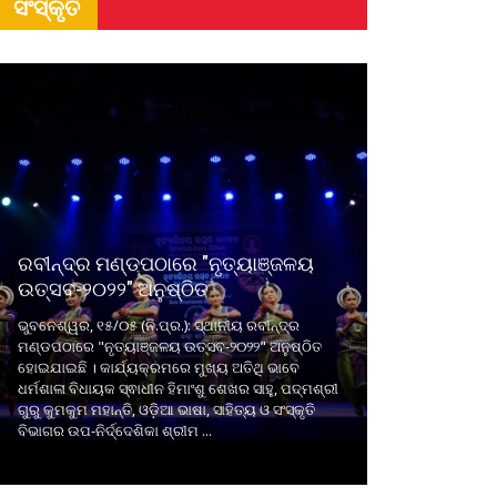
ସଂସ୍କୃତି
ରବୀନ୍ଦ୍ର ମଣ୍ଡପଠାରେ "ନୃତ୍ୟାଞ୍ଜଳୟ
ଉତ୍ସବ-୨୦୨୨" ଅନୁଷ୍ଠିତ
ଭୁବନେଶ୍ୱର, ୧୫/୦୫ (ନି.ପ୍ର.): ସ୍ଥାନୀୟ ରବୀନ୍ଦ୍ର
ମଣ୍ଡପଠାରେ "ନୃତ୍ୟାଞ୍ଜଳୟ ଉତ୍ସବ-୨୦୨୨" ଅନୁଷ୍ଠିତ
ହୋଇଯାଇଛି । କାର୍ଯ୍ୟକ୍ରମରେ ମୁଖ୍ୟ ଅତିଥି ଭାବେ
ଧର୍ମଶାଳା ବିଧାୟକ ସ୍ଵାଧୀନ ହିମାଂଶୁ ଶେଖର ସାହୁ, ପଦ୍ମଶ୍ରୀ
ଗୁରୁ କୁମକୁମ ମହାନ୍ତି, ଓଡ଼ିଆ ଭାଷା, ସାହିତ୍ୟ ଓ ସଂସ୍କୃତି
ବିଭାଗର ଉପ-ନିର୍ଦ୍ଦେଶିକା ଶ୍ରୀମ ...