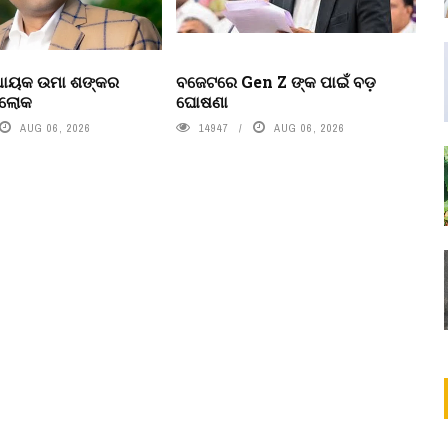
ବିଧାୟକ ଉମା ଶଙ୍କର
ବଜେଟରେ Gen Z ଙ୍କ ପାଇଁ ବଡ଼
ରଲୋକ
ଘୋଷଣା
AUG 06, 2026
14947
AUG 06, 2026