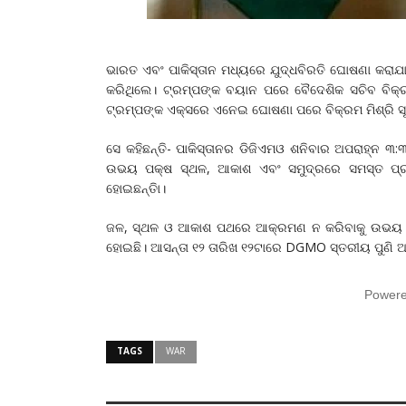
ଭାରତ ଏବଂ ପାକିସ୍ତାନ ମଧ୍ୟରେ ଯୁଦ୍ଧବିରତି ଘୋଷଣା କରାଯ
କରିଥିଲେ। ଟ୍ରମ୍ପଙ୍କ ବୟାନ ପରେ ବୈଦେଶିକ ସଚିବ ବିକ୍ରମ
ଟ୍ରମ୍ପଙ୍କ ଏକ୍ସରେ ଏନେଇ ଘୋଷଣା ପରେ ବିକ୍ରମ ମିଶ୍ରି ସୂ
ସେ କହିଛନ୍ତି- ପାକିସ୍ତାନର ଡିଜିଏମଓ ଶନିବାର ଅପରାହ୍ନ ୩
ଉଭୟ ପକ୍ଷ ସ୍ଥଳ, ଆକାଶ ଏବଂ ସମୁଦ୍ରରେ ସମସ୍ତ ପ୍ରକାର
ହୋଇଛନ୍ତିା।
ଜଳ, ସ୍ଥଳ ଓ ଆକାଶ ପଥରେ ଆକ୍ରମଣ ନ କରିବାକୁ ଉଭୟ ସ
ହୋଇଛି। ଆସନ୍ତା ୧୨ ତାରିଖ ୧୨ଟାରେ DGMO ସ୍ତରୀୟ ପୁଣି
Power
TAGS
WAR