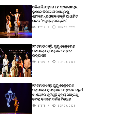
ଓଡ଼ିଶାଲିଙ୍କ୍ସର ୮ମ ସ୍ଵନକ୍ଷତ୍ର,
ଲୁହରେ ଭିଜାଇଲା ମହାପ୍ରଭୁ
ଶ୍ରୀଜଗନ୍ନାଥଙ୍କ ଭକ୍ତି ଆଧାରିତ
ନାଟକ ‘ଅଦୃଶ୍ୟ ଜଗନ୍ନାଥ‘
17017
JUN 25, 2025
୨୯ ତମ ଓଏମ୍‌ସି. ଗୁରୁ କେଳୁଚରଣ
ମହାପାତ୍ର ପୁରସ୍କାର ଉତ୍ସବ
ଉଦ୍‍ଯାପିତ
17627
SEP 10, 2023
୨୯ ତମ ଓଏମ୍‌ସି ଗୁରୁ କେଳୁଚରଣ
ମହାପାତ୍ର ପୁରସ୍କାର ଉତ୍ସବର ଚତୁର୍ଥ
ସଂଧ୍ୟାରେ କୁଚିପୁଡ଼ି ନୃତ୍ୟ ସାଙ୍ଗକୁ
ତବଲା ବାଦରେ ଦର୍ଶକ ବିଭୋର
17678
SEP 09, 2023