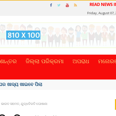
R
Friday, August 07,
ଶାନ୍ତର
ଜିଲ୍ଲା ପରିକ୍ରମା
ଅପରାଧ
ମନୋରଞ
ର ଖାଦ୍ୟ ଖାଇବେ ପିଲା
ଭାରତ ସହମତ, ଯୁଦ୍ଧବିରତି ଘୋଷଣା