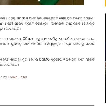
ାଇଛି। ଏହାକୁ ପ୍ରଥମେ ଆମେରିକା ରାଷ୍ଟ୍ରପତି ଡୋନାଲ୍ଡ ଟ୍ରମ୍ପ ଘୋଷଣା
 ମିଶ୍ରୀ ପ୍ରେସ ବ୍ରିଫିଂ କରିଛନ୍ତି। ଆମେରିକା ରାଷ୍ଟ୍ରପତି ଡୋନାଲ୍ଡ
ଚନା ଦେଇଛନ୍ତି।
:୩୫ ରେ ଭାରତୀୟ ଡିଜିଏମଓଙ୍କୁ ଫୋନ କରିଥିଲେ। ଶନିବାର ସଂଧ୍ୟା ୫ଟାରୁ
ର ଗୁଳିମାଡ଼ ଏବଂ ସାମରିକ କାର୍ଯ୍ୟାନୁଷ୍ଠାନ ବନ୍ଦ କରିବାକୁ ସହମତ
ହମତି ହୋଇଛୁ। ଦୁଇ ଦେଶର DGMO ସ୍ତରୀୟ କଥାବାର୍ତ୍ତା ପରେ ସହମତି
 ଆଲୋଚନା ହେବ।
ed by
Froala Editor