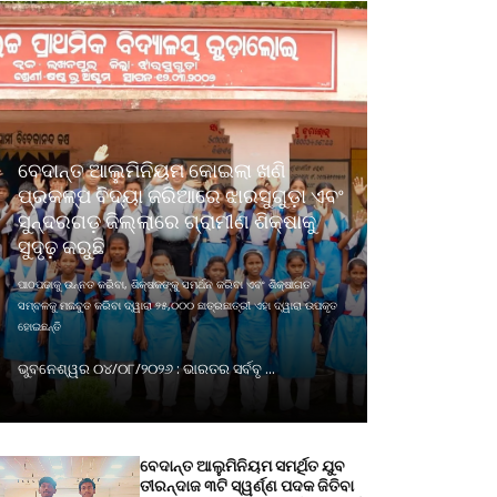
ବେଦାନ୍ତ ଆଲୁମିନିୟମ କୋଇଲା ଖଣି
ପ୍ରକଳ୍ପ ବିଦ୍ୟା ଜରିଆରେ ଝାରସୁଗୁଡ଼ା ଏବଂ
ସୁନ୍ଦରଗଡ଼ ଜିଲ୍ଲାରେ ଗ୍ରାମୀଣ ଶିକ୍ଷାକୁ
ସୁଦୃଢ଼ କରୁଛି
ପାଠପଢାକୁ ଉନ୍ନତ କରିବା, ଶିକ୍ଷକଙ୍କୁ ସମର୍ଥନ କରିବା ଏବଂ ଶିକ୍ଷାଗତ
ସମ୍ବଳକୁ ମଜବୁତ କରିବା ଦ୍ୱାରା ୨୫,୦୦୦ ଛାତ୍ରଛାତ୍ରୀ ଏହା ଦ୍ୱାରା ଉପକୃତ
ହୋଇଛନ୍ତି
ଭୁବନେଶ୍ୱର ୦୪/୦୮/୨୦୨୬ : ଭାରତର ସର୍ବବୃ ...
ବେଦାନ୍ତ ଆଲୁମିନିୟମ ସମର୍ଥିତ ଯୁବ
ତୀରନ୍ଦାଜ ୩ଟି ସ୍ୱର୍ଣ୍ଣ ପଦକ ଜିତିବା