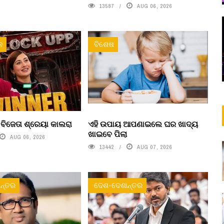
13587
AUG 06, 2026
ନ
ବିଶେଷ
’ ବିଜେତା ଶ୍ରେୟା କାଲରା
ଏହି ଉପାୟ ଆପଣାଇଲେ ଘର ଖାଦ୍ୟ
ଖାଇବେ ପିଲା
AUG 06, 2026
13442
AUG 07, 2026
ନ୍ତର
ଦେଶ-ଦେଶାନ୍ତର