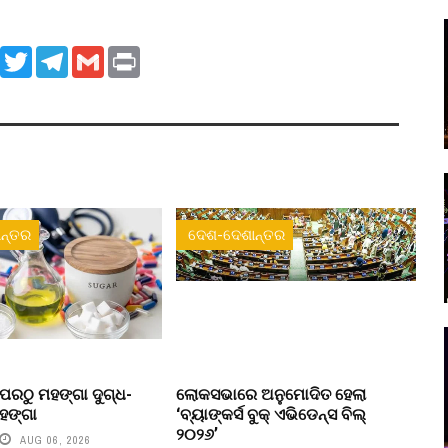
ook
WhatsApp
Twitter
Telegram
Gmail
Print
ନ୍ତର
ଦେଶ-ଦେଶାନ୍ତର
ପରଠୁ ମହଙ୍ଗା ଦୁଗ୍ଧ-
ଲୋକସଭାରେ ଅନୁମୋଦିତ ହେଲା
ହଙ୍ଗା
‘ବ୍ୟାଙ୍କର୍ସ ବୁକ୍ ଏଭିଡେନ୍ସ ବିଲ୍
୨୦୨୬’
AUG 06, 2026