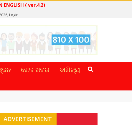
EAD NEWS IN ENGLISH ( ver.4.2)
 2026,
Login
୍ଜନ
ଖେଳ ଖବର
ବାଣିଜ୍ୟ
ADVERTISEMENT