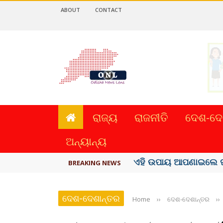
ABOUT
CONTACT
ରାଜ୍ୟ
ରାଜନୀତି
ଦେଶ-ଦେ
ଅନ୍ୟାନ୍ୟ
ଏହି ଉପାୟ ଆପଣାଇଲେ ଘ
BREAKING NEWS
ଦେଶ-ଦେଶାନ୍ତର
Home
››
ଦେଶ-ଦେଶାନ୍ତର
››