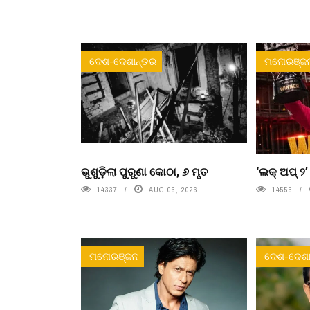
ଦେଶ-ଦେଶାନ୍ତର
ମନୋରଞ୍ଜ
ଭୁଶୁଡ଼ିଲା ପୁରୁଣା କୋଠା, ୬ ମୃତ
‘ଲକ୍ ଅପ୍ ୨
14337
AUG 06, 2026
14555
ମନୋରଞ୍ଜନ
ଦେଶ-ଦେଶା