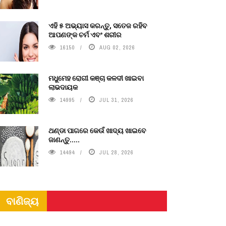
ଏହି ୫ ଅଭ୍ୟାସ କରନ୍ତୁ, ସତେଜ ରହିବ
ଆପଣଙ୍କ ଚର୍ମ ଏବଂ ଶରୀର
16150
AUG 02, 2026
ମଧୁମେହ ରୋଗୀ କଞ୍ଚା କଳଦୀ ଖାଇବା
ଲାଭଦାୟକ
14995
JUL 31, 2026
ଥଣ୍ଡା ପାଗରେ କେଉଁ ଖାଦ୍ୟ ଖାଇବେ
ଜାଣନ୍ତୁ.....
14494
JUL 28, 2026
ବାଣିଜ୍ୟ