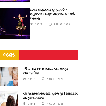
କଥକ ଶାସ୍ତ୍ରୀୟ ନୃତ୍ୟ ସହିତ
ହିନ୍ଦୁସ୍ଥାନୀ କଣ୍ଠ ସଙ୍ଗୀତରେ ଦର୍ଶକ
ବିଭୋର
18079
SEP 06, 2023
ବିଶେଷ
ଏହି ଉପାୟ ଆପଣାଇଲେ ଘର ଖାଦ୍ୟ
ଖାଇବେ ପିଲା
13442
AUG 07, 2026
ଏହି ସ୍ଥାନରେ କଳାଜାଇ ଥିଲେ ସୁଖୀ ହୋଇଥାଏ
ଦାମ୍ପତ୍ୟ ଜୀବନ
15341
AUG 05, 2026