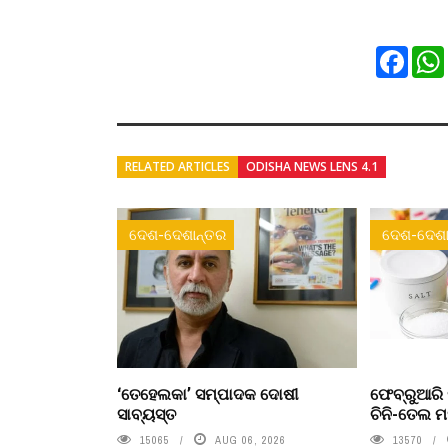
Faceb
RELATED ARTICLES
ODISHA NEWS LENS 4.1
ଦେଶ-ଦେଶାନ୍ତର
ଦେଶ-ଦେଶା
‘ତେହେଲକା’ ସମ୍ପାଦକ ଦୋଷୀ
ଫେବ୍ରୁଆରି 
ସାବ୍ୟସ୍ତ
ଚିନି-ତେଲ ମ
15065
AUG 06, 2026
13570