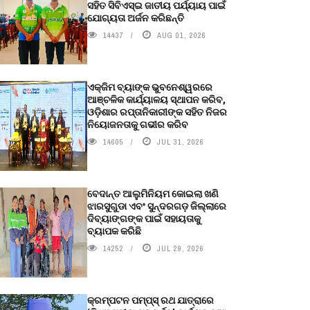
ସହିତ ସିବିଏସ୍ଇ ଜାତୀୟ ପର୍ଯ୍ୟାୟ ପାଇଁ
ଯୋଗ୍ୟତା ଅର୍ଜନ କରିଛନ୍ତି
14437
AUG 01, 2026
ଏକ୍ଜିମ ବ୍ୟାଙ୍କ ଭୁବନେଶ୍ୱରରେ
ଆଞ୍ଚଳିକ କାର୍ଯ୍ୟାଳୟ ସ୍ଥାପନ କରିବ,
ଓଡ଼ିଶାର ରପ୍ତାନିକାରୀଙ୍କ ସହିତ ନିଜର
ନିୟୋଜନତାକୁ ଗଭୀର କରିବ
14605
JUL 31, 2026
ବେଦାନ୍ତ ଆଲୁମିନିୟମ କୋଇଲା ଖଣି
ଝାରସୁଗୁଡା ଏବଂ ସୁନ୍ଦରଗଡ଼ ଜିଲ୍ଲାରେ
ଦିବ୍ୟାଙ୍ଗଙ୍କ ପାଇଁ ସହାୟତାକୁ
ବ୍ୟାପକ କରିଛି
14252
JUL 29, 2026
କ୍ରମ୍ପଟନ ପମ୍ପ୍‌ସ୍‌ ରଥ ଯାତ୍ରାରେ