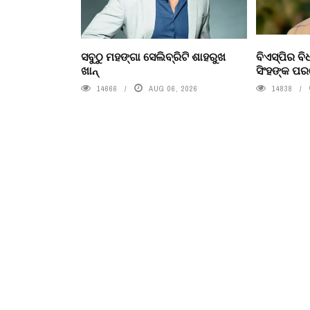
ସବୁଠୁ ମହଙ୍ଗା ସେଲିବ୍ରିଟି ଶାହରୁଖ
ବିଏସ୍‌ପିର 
ଖାନ୍
ସିଂହଙ୍କ ପ
14666
AUG 06, 2026
14838