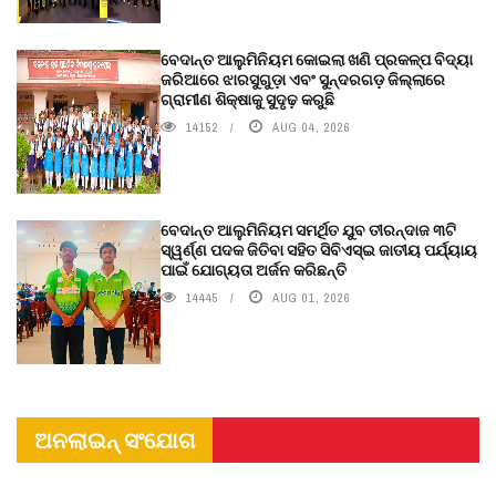
ବେଦାନ୍ତ ଆଲୁମିନିୟମ କୋଇଲା ଖଣି ପ୍ରକଳ୍ପ ବିଦ୍ୟା
ଜରିଆରେ ଝାରସୁଗୁଡ଼ା ଏବଂ ସୁନ୍ଦରଗଡ଼ ଜିଲ୍ଲାରେ
ଗ୍ରାମୀଣ ଶିକ୍ଷାକୁ ସୁଦୃଢ଼ କରୁଛି
14152
AUG 04, 2026
ବେଦାନ୍ତ ଆଲୁମିନିୟମ ସମର୍ଥିତ ଯୁବ ତୀରନ୍ଦାଜ ୩ଟି
ସ୍ୱର୍ଣ୍ଣ ପଦକ ଜିତିବା ସହିତ ସିବିଏସ୍ଇ ଜାତୀୟ ପର୍ଯ୍ୟାୟ
ପାଇଁ ଯୋଗ୍ୟତା ଅର୍ଜନ କରିଛନ୍ତି
14445
AUG 01, 2026
ଅନଲାଇନ୍ ସଂଯୋଗ