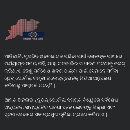
ଆଜିକାଲି, ମୁଦ୍ରିତ ଖବରକାଗଜ ପଢିବା ପାଇଁ ଲୋକଙ୍କ ପାଖରେ
ପର୍ଯ୍ୟାପ୍ତ ସମୟ ନାହିଁ, ଯାହା ଗତକାଲିର ସାଧାରଣ ଘଟଣାକୁ କଭର୍
କରିଥାଏ, ତେଣୁ ସର୍ବଶେଷ ଖବର ପାଇବା ପାଇଁ ସେମାନେ ସର୍ବଦା
ୱେବ୍ ପୋର୍ଟାଲ୍ କିମ୍ବା ଇଲେକ୍ଟ୍ରୋନିକ୍ ମିଡିଆ ଅନୁସରଣ
କରିବାକୁ ଆଗ୍ରହୀ ଅଟନ୍ତି |
ଆମର ଅନଲାଇନ୍ ନ୍ୟୁଜ୍ ପୋର୍ଟାଲ୍ ସମଗ୍ର ବିଶ୍ୱରେ ସର୍ବଶେଷ
ଅଦ୍ୟତନ, ସାମ୍ପ୍ରତିକ ଘଟଣା ସହିତ ଲୋକଙ୍କୁ ଶିକ୍ଷା ଏବଂ
ସୂଚନା ଦେବାରେ ଏକ ପ୍ରମୁଖ ଭୂମିକା ଗ୍ରହଣ କରିଥାଏ |