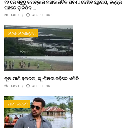
୧୨ ରେ ସବୁଠୁ ଚମତ୍କାର ମହାଜାଗତିକ ଘଟଣା ଦେଖିବ ୟୁରୋପ, ଚନ୍ଦ୍ର
ପଛରେ ଲୁଚିଯିବ ...
14830
AUG 08, 2026
ଦେଶ-ଦେଶାନ୍ତର
କୂଅ ପାଣି ହଲଚଲ, ଭୂ-ବିଜ୍ଞାନୀ କହିଲେ ଏମିତି...
14271
AUG 09, 2026
ମନୋରଞ୍ଜନ