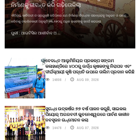
ନିର୍ମାଣକୁ ଜୀବନ୍ତ କରି ଗଢିତୋଳିଲା
ଐତିହ୍ୟ, କାରିଗରୀ ଓ ପ୍ରଯୁକ୍ତି ଜରିଆରେ ଋଥ ନିର୍ମାଣର ଚିରନ୍ତନ ପରମ୍ପରାକୁ ଅନୁଭବ ଓ ପାଳନ
କରିବାକୁ ତଲ୍ଲିନକାରୀ ଅନୁଭୂତି ୧୩,୭୫୦ରୁ ଅଧିକ ଭକ୍ତଙ୍କୁ ସମର୍ଥ କରାଇଲା
ପୁରୀ : ଆଇଟିସିର ଆଶୀର୍ବାଦ ଅ ...
ବେଦାନ୍ତ ଆଲୁମିନିୟର ପ୍ରକଳ୍ପ ସଙ୍ଗମ
କଳାହାଣ୍ଡିରେ ୪୦୦ରୁ ଉର୍ଦ୍ଧ କୃଷକଙ୍କୁ ନିରାପଦ ଏବଂ
ଦୀର୍ଘସ୍ଥାୟୀ କୃଷି ପଦ୍ଧତି ଉପରେ ତାଲିମ ପ୍ରଦାନ କରିଛି
14806
AUG 09, 2026
ସୁଗନ୍ଧ ଉତ୍କର୍ଷର ୭୭ ବର୍ଷ ପାଳନ କରୁଛି, ସାଇକଲ
ପିୟୋର୍‌ ଅଗରବତୀ ଭୁବନେଶ୍ୱରରେ ପାର୍ବଣ କାଳୀନ
ନବସୃଜନ ଉନ୍ମୋଚନ କଲା
14476
AUG 07, 2026