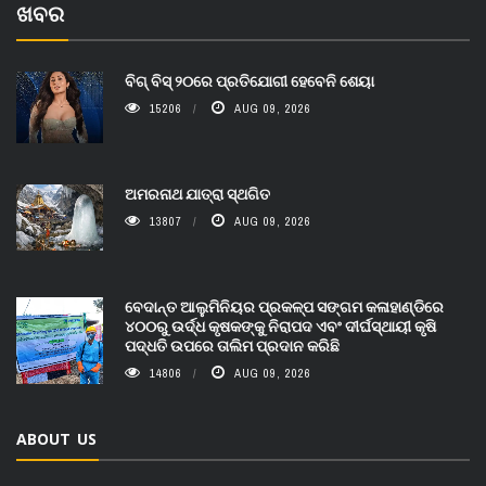
ଖବର
ବିଗ୍ ବିସ୍ ୨୦ରେ ପ୍ରତିଯୋଗୀ ହେବେନି ଶେୟା
15206
AUG 09, 2026
ଅମରନାଥ ଯାତ୍ରା ସ୍ଥଗିତ
13807
AUG 09, 2026
ବେଦାନ୍ତ ଆଲୁମିନିୟର ପ୍ରକଳ୍ପ ସଙ୍ଗମ କଳାହାଣ୍ଡିରେ
୪୦୦ରୁ ଉର୍ଦ୍ଧ କୃଷକଙ୍କୁ ନିରାପଦ ଏବଂ ଦୀର୍ଘସ୍ଥାୟୀ କୃଷି
ପଦ୍ଧତି ଉପରେ ତାଲିମ ପ୍ରଦାନ କରିଛି
14806
AUG 09, 2026
ABOUT US