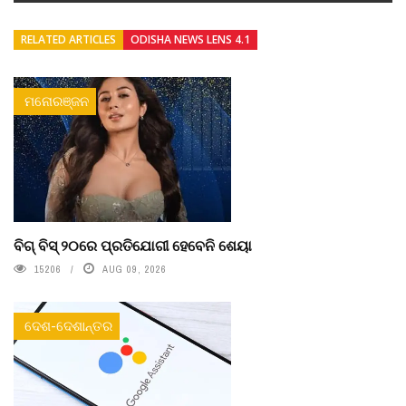
RELATED ARTICLES
ODISHA NEWS LENS 4.1
ମନୋରଞ୍ଜନ
ବିଗ୍ ବିସ୍ ୨୦ରେ ପ୍ରତିଯୋଗୀ ହେବେନି ଶେୟା
15206
AUG 09, 2026
ଦେଶ-ଦେଶାନ୍ତର