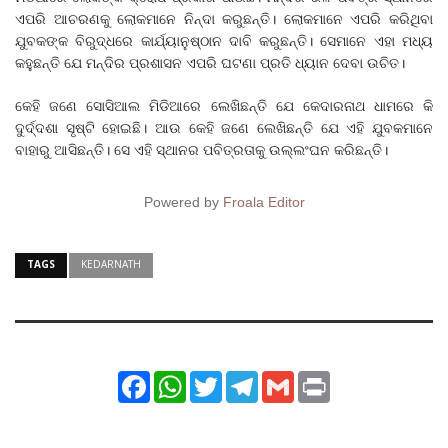
ଏପରି ଆଚରଣକୁ ଲୋକମାନେ ନିନ୍ଦା କରୁଛନ୍ତି। ଲୋକମାନେ ଏପରି କରିଥିବା
ଯୁବକଙ୍କ ବିରୁଦ୍ଧରେ କାର୍ଯ୍ୟାନୁଷ୍ଠାନ ଦାବି କରୁଛନ୍ତି। ସେମାନେ ଏହା ମଧ୍ୟ
କହୁଛନ୍ତି ଯେ ମନ୍ଦିର ପ୍ରଶାସନ ଏପରି ଘଟଣା ପ୍ରତି ଧ୍ୟାନ ଦେବା ଉଚିତ।
କେହି ଜଣେ ସୋସିଆଲ ମିଡିଆରେ ଲେଖିଛନ୍ତି ଯେ କେଦାରନାଥ ଧାମରେ କି
ଦୁର୍ଦ୍ଦଶା ସୃଷ୍ଟି ହୋଇଛି। ଆଉ କେହି ଜଣେ ଲେଖିଛନ୍ତି ଯେ ଏହି ଯୁବକମାନେ
ବାହାରୁ ଆସିଛନ୍ତି। ସେ ଏହି ସ୍ଥାନର ପବିତ୍ରତାକୁ ଉଲ୍ଲଂଘନ କରିଛନ୍ତି।
Powered by
Froala Editor
TAGS
KEDARNATH
Facebook
WhatsApp
Twitter
Telegram
Gmail
Print