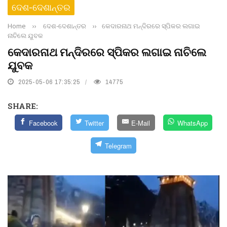
ଦେଶ-ଦେଶାନ୍ତର
Home
››
ଦେଶ-ଦେଶାନ୍ତର
››
କେଦାରନାଥ ମନ୍ଦିରରେ ସ୍ପିକର ଲଗାଇ
ନାଚିଲେ ଯୁବକ
କେଦାରନାଥ ମନ୍ଦିରରେ ସ୍ପିକର ଲଗାଇ ନାଚିଲେ
ଯୁବକ
2025-05-06 17:35:25
14775
SHARE:
Facebook
Twitter
E-Mail
WhatsApp
Telegram