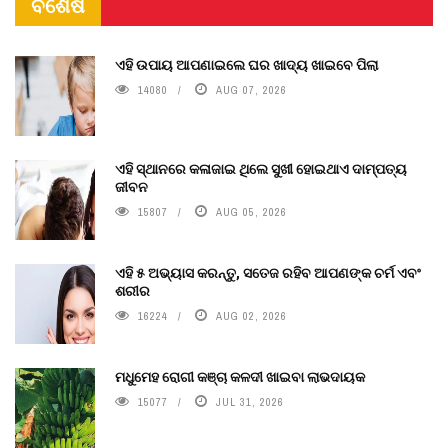
ବିଶେଷ
ଏହି ଉପାୟ ଆପଣାଇଲେ ଘର ଖାଦ୍ୟ ଖାଇବେ ପିଲା
14080
AUG 07, 2026
ଏହି ସ୍ଥାନରେ କଳାଜାଇ ଥିଲେ ସୁଖୀ ହୋଇଥାଏ ଦାମ୍ପତ୍ୟ
ଜୀବନ
15807
AUG 05, 2026
ଏହି ୫ ଅଭ୍ୟାସ କରନ୍ତୁ, ସତେଜ ରହିବ ଆପଣଙ୍କ ଚର୍ମ ଏବଂ
ଶରୀର
16224
AUG 02, 2026
ମଧୁମେହ ରୋଗୀ କଞ୍ଚା କଳଦୀ ଖାଇବା ଲାଭଦାୟକ
15077
JUL 31, 2026