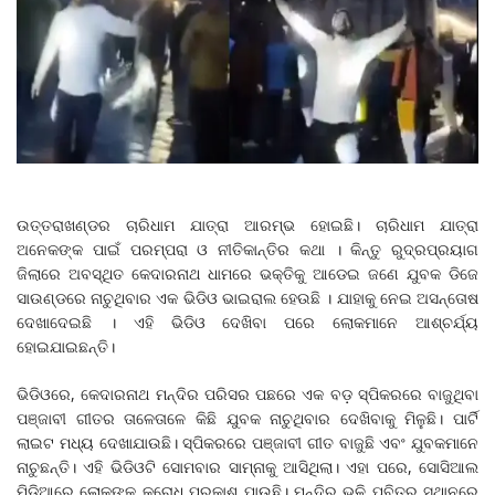
ଉତ୍ତରାଖଣ୍ଡର ଚାରିଧାମ ଯାତ୍ରା ଆରମ୍ଭ ହୋଇଛି। ଚାରିଧାମ ଯାତ୍ରା
ଅନେକଙ୍କ ପାଇଁ ପରମ୍ପରା ଓ ନୀତିକାନ୍ତିର କଥା । କିନ୍ତୁ ରୁଦ୍ରପ୍ରୟାଗ
ଜିଲାରେ ଅବସ୍ଥିତ କେଦାରନାଥ ଧାମରେ ଭକ୍ତିକୁ ଆଡେଇ ଜଣେ ଯୁବକ ଡିଜେ
ସାଉଣ୍ଡରେ ନାଚୁଥିବାର ଏକ ଭିଡିଓ ଭାଇରାଲ ହେଉଛି । ଯାହାକୁ ନେଇ ଅସନ୍ତୋଷ
ଦେଖାଦେଇଛି । ଏହି ଭିଡିଓ ଦେଖିବା ପରେ ଲୋକମାନେ ଆଶ୍ଚର୍ଯ୍ୟ
ହୋଇଯାଇଛନ୍ତି।
ଭିଡିଓରେ, କେଦାରନାଥ ମନ୍ଦିର ପରିସର ପଛରେ ଏକ ବଡ଼ ସ୍ପିକରରେ ବାଜୁଥିବା
ପଞ୍ଜାବୀ ଗୀତର ତାଳେତାଳେ କିଛି ଯୁବକ ନାଚୁଥିବାର ଦେଖିବାକୁ ମିଳୁଛି। ପାର୍ଟି
ଲାଇଟ ମଧ୍ୟ ଦେଖାଯାଉଛି। ସ୍ପିକରରେ ପଞ୍ଜାବୀ ଗୀତ ବାଜୁଛି ଏବଂ ଯୁବକମାନେ
ନାଚୁଛନ୍ତି। ଏହି ଭିଡିଓଟି ସୋମବାର ସାମ୍ନାକୁ ଆସିଥିଲା। ଏହା ପରେ, ସୋସିଆଲ
ମିଡିଆରେ ଲୋକଙ୍କ କ୍ରୋଧ ପ୍ରକାଶ ପାଉଛି। ମନ୍ଦିର ଭଳି ପବିତ୍ର ସ୍ଥାନରେ