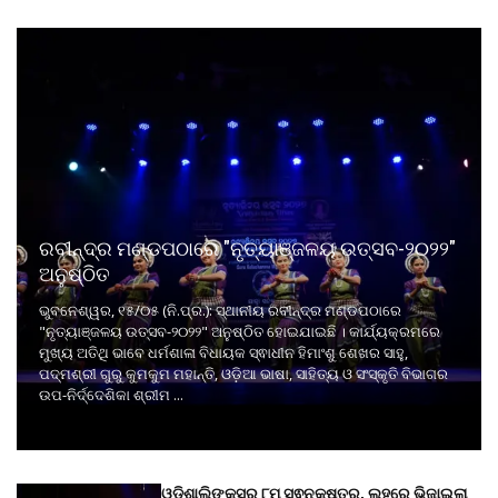
ରବୀନ୍ଦ୍ର ମଣ୍ଡପଠାରେ "ନୃତ୍ୟାଞ୍ଜଳୟ ଉତ୍ସବ-୨୦୨୨"
ଅନୁଷ୍ଠିତ
ଭୁବନେଶ୍ୱର, ୧୫/୦୫ (ନି.ପ୍ର.): ସ୍ଥାନୀୟ ରବୀନ୍ଦ୍ର ମଣ୍ଡପଠାରେ
"ନୃତ୍ୟାଞ୍ଜଳୟ ଉତ୍ସବ-୨୦୨୨" ଅନୁଷ୍ଠିତ ହୋଇଯାଇଛି । କାର୍ଯ୍ୟକ୍ରମରେ
ମୁଖ୍ୟ ଅତିଥି ଭାବେ ଧର୍ମଶାଳା ବିଧାୟକ ସ୍ଵାଧୀନ ହିମାଂଶୁ ଶେଖର ସାହୁ,
ପଦ୍ମଶ୍ରୀ ଗୁରୁ କୁମକୁମ ମହାନ୍ତି, ଓଡ଼ିଆ ଭାଷା, ସାହିତ୍ୟ ଓ ସଂସ୍କୃତି ବିଭାଗର
ଉପ-ନିର୍ଦ୍ଦେଶିକା ଶ୍ରୀମ ...
ଓଡ଼ିଶାଲିଙ୍କ୍ସର ୮ମ ସ୍ଵନକ୍ଷତ୍ର, ଲୁହରେ ଭିଜାଇଲା