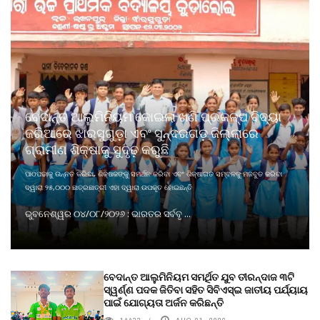
ବେଦାନ୍ତ ଆଲୁମିନିୟମ କୋଇଲା ଖଣି ପ୍ରକଳ୍ପ ବିଦ୍ୟା
ଜରିଆରେ ଝାରସୁଗୁଡ଼ା ଏବଂ ସୁନ୍ଦରଗଡ଼ ଜିଲ୍ଲାରେ
ଗ୍ରାମୀଣ ଶିକ୍ଷାକୁ ସୁଦୃଢ଼ କରୁଛି
ପାଠପଢାକୁ ଉନ୍ନତ କରିବା, ଶିକ୍ଷକଙ୍କୁ ସମର୍ଥନ କରିବା ଏବଂ ଶିକ୍ଷାଗତ ସମ୍ବଳକୁ ମଜବୁତ କରିବା
ଦ୍ୱାରା ୨୫,୦୦୦ ଛାତ୍ରଛାତ୍ରୀ ଏହା ଦ୍ୱାରା ଉପକୃତ ହୋଇଛନ୍ତି
ଭୁବନେଶ୍ୱର ୦୪/୦୮/୨୦୨୬ : ଭାରତର ସର୍ବବୃ ...
ବେଦାନ୍ତ ଆଲୁମିନିୟମ ସମର୍ଥିତ ଯୁବ ତୀରନ୍ଦାଜ ୩ଟି
ସ୍ୱର୍ଣ୍ଣ ପଦକ ଜିତିବା ସହିତ ସିବିଏସ୍ଇ ଜାତୀୟ ପର୍ଯ୍ୟାୟ
ପାଇଁ ଯୋଗ୍ୟତା ଅର୍ଜନ କରିଛନ୍ତି