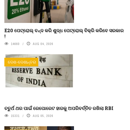
E20 ପେଟ୍ରୋଲ୍ ବନ୍ଦ କରି ଶୁଦ୍ଧ ପେଟ୍ରୋଲ୍ ବିକ୍ରି କରିବେ ସରକାର
!
14660
AUG 04, 2026
ଦେଶ-ଦେଶାନ୍ତର
ଚତୁର୍ଥ ଥର ପାଇଁ ରେପୋରେଟ ହାରକୁ ଅପରିବର୍ତ୍ତିତ ରଖିଲା RBI
15331
AUG 05, 2026