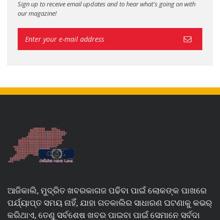
Sign up to receive email updates and to hear what's going on with
our magazine!
ଆଜିକାଲି, ମୁଦ୍ରିତ ଖବରକାଗଜ ପଢିବା ପାଇଁ ଲୋକଙ୍କ ପାଖରେ
ପର୍ଯ୍ୟାପ୍ତ ସମୟ ନାହିଁ, ଯାହା ଗତକାଲିର ସାଧାରଣ ଘଟଣାକୁ କଭର୍
କରିଥାଏ, ତେଣୁ ସର୍ବଶେଷ ଖବର ପାଇବା ପାଇଁ ସେମାନେ ସର୍ବଦା