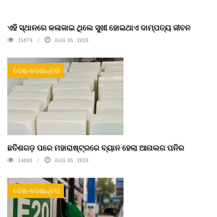
ଏହି ସ୍ଥାନରେ କଳାଜାଇ ଥିଲେ ସୁଖୀ ହୋଇଥାଏ ଦାମ୍ପତ୍ୟ ଜୀବନ
15074
AUG 05, 2026
ଦେଶ-ଦେଶାନ୍ତର
ଛତିଶଗଡ଼ ପରେ ମହାରାଷ୍ଟ୍ରରେ ବ୍ୟାନ ହେଲା ଆନାଲଗ ପନିର
14860
AUG 05, 2026
ଦେଶ-ଦେଶାନ୍ତର