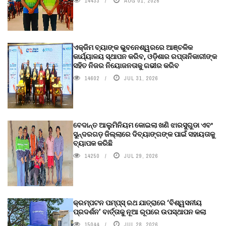
14433
AUG 01, 2026
ଏକ୍ଜିମ ବ୍ୟାଙ୍କ ଭୁବନେଶ୍ୱରରେ ଆଞ୍ଚଳିକ
କାର୍ଯ୍ୟାଳୟ ସ୍ଥାପନ କରିବ, ଓଡ଼ିଶାର ରପ୍ତାନିକାରୀଙ୍କ
ସହିତ ନିଜର ନିୟୋଜନତାକୁ ଗଭୀର କରିବ
14602
JUL 31, 2026
ବେଦାନ୍ତ ଆଲୁମିନିୟମ କୋଇଲା ଖଣି ଝାରସୁଗୁଡା ଏବଂ
ସୁନ୍ଦରଗଡ଼ ଜିଲ୍ଲାରେ ଦିବ୍ୟାଙ୍ଗଙ୍କ ପାଇଁ ସହାୟତାକୁ
ବ୍ୟାପକ କରିଛି
14250
JUL 29, 2026
କ୍ରମ୍ପଟନ ପମ୍ପ୍‌ସ୍‌ ରଥ ଯାତ୍ରାରେ ‘ବିଶ୍ୱସନୀୟ
ପ୍ରଦର୍ଶନ’ ବାର୍ତ୍ତାକୁ ନୂଆ ରୂପରେ ଉପସ୍ଥାପନ କଲା
15044
JUL 28, 2026