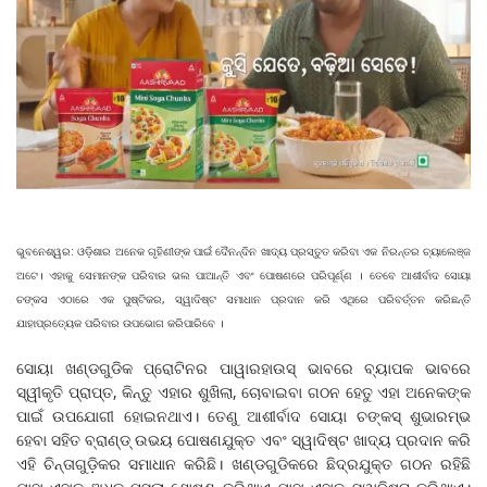
ଭୁବନେଶ୍ୱର: ଓଡ଼ିଶାର ଅନେକ ଗୃହିଣୀଙ୍କ ପାଇଁ ଦୈନନ୍ଦିନ ଖାଦ୍ୟ ପ୍ରସ୍ତୁତ କରିବା ଏକ ନିରନ୍ତର ଚ୍ୟାଲେଞ୍ଜ
ଅଟେ। ଏହାକୁ ସେମାନଙ୍କ ପରିବାର ଭଲ ପାଆନ୍ତି ଏବଂ ପୋଷଣରେ ପରିପୂର୍ଣ୍ଣ । ତେବେ ଆଶୀର୍ବାଦ ସୋୟା
ଚଙ୍କସ ଏଠାରେ ଏକ ପୁଷ୍ଟିକର, ସ୍ୱାଦିଷ୍ଟ ସମାଧାନ ପ୍ରଦାନ କରି ଏଥିରେ ପରିବର୍ତ୍ତନ କରିଛନ୍ତି
ଯାହାପ୍ରତ୍ୟେକ ପରିବାର ଉପଭୋଗ କରିପାରିବେ ।
ସୋୟା ଖଣ୍ଡଗୁଡିକ ପ୍ରୋଟିନର ପାୱାରହାଉସ୍ ଭାବରେ ବ୍ୟାପକ ଭାବରେ
ସ୍ୱୀକୃତି ପ୍ରାପ୍ତ, କିନ୍ତୁ ଏହାର ଶୁଖିଲା, ଚୋବାଇବା ଗଠନ ହେତୁ ଏହା ଅନେକଙ୍କ
ପାଇଁ ଉପଯୋଗୀ ହୋଇନଥାଏ। ତେଣୁ ଆଶୀର୍ବାଦ ସୋୟା ଚଙ୍କସ୍ ଶୁଭାରମ୍ଭ
ହେବା ସହିତ ବ୍ରାଣ୍ଡ୍ ଉଭୟ ପୋଷଣଯୁକ୍ତ ଏବଂ ସ୍ୱାଦିଷ୍ଟ ଖାଦ୍ୟ ପ୍ରଦାନ କରି
ଏହି ଚିନ୍ତାଗୁଡ଼ିକର ସମାଧାନ କରିଛି। ଖଣ୍ଡଗୁଡିକରେ ଛିଦ୍ରଯୁକ୍ତ ଗଠନ ରହିଛି