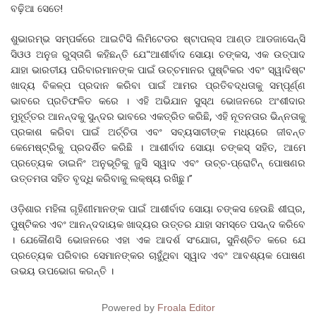
ବଢ଼ିଆ ସେତେ!
ଶୁଭାରମ୍ଭ ସମ୍ପର୍କରେ ଆଇଟିସି ଲିମିଟେଡର ଷ୍ଟାପଲ୍ସ ଆଣ୍ଡ ଆଡଜାସେନ୍ସି
ସିଓଓ ଅନୁଜ ରୁସ୍ତାଗି କହିଛନ୍ତି ଯେ"ଆଶୀର୍ବାଦ ସୋୟା ଚଙ୍କସ, ଏକ ଉତ୍ପାଦ
ଯାହା ଭାରତୀୟ ପରିବାରମାନଙ୍କ ପାଇଁ ଉଚ୍ଚମାନର ପୁଷ୍ଟିକର ଏବଂ ସ୍ୱାଦିଷ୍ଟ
ଖାଦ୍ୟ ବିକଳ୍ପ ପ୍ରଦାନ କରିବା ପାଇଁ ଆମର ପ୍ରତିବଦ୍ଧତାକୁ ସମ୍ପୂର୍ଣ୍ଣ
ଭାବରେ ପ୍ରତିଫଳିତ କରେ । ଏହି ଅଭିଯାନ ସୁସ୍ଥ ଭୋଜନରେ ଅଂଶୀଦାର
ମୁହୂର୍ତ୍ତର ଆନନ୍ଦକୁ ସୁନ୍ଦର ଭାବରେ ଏକତ୍ରିତ କରିଛି, ଏହି ନୂତନତାର ଭିନ୍ନତାକୁ
ପ୍ରକାଶ କରିବା ପାଇଁ ଅର୍ଚ୍ଚିତା ଏବଂ ସବ୍ୟସାଚୀଙ୍କ ମଧ୍ୟରେ ଜୀବନ୍ତ
କେମେଷ୍ଟ୍ରିକୁ ପ୍ରଦର୍ଶିତ କରିଛି । ଆଶୀର୍ବାଦ ସୋୟା ଚଙ୍କସ୍ ସହିତ, ଆମେ
ପ୍ରତ୍ୟେକ ଡାଇନିଂ ଅନୁଭୂତିକୁ ଜୁସି ସ୍ୱାଦ ଏବଂ ଉଚ୍ଚ-ପ୍ରୋଟିନ୍ ପୋଷଣର
ଉତ୍ତମତା ସହିତ ବୃଦ୍ଧି କରିବାକୁ ଲକ୍ଷ୍ୟ ରଖିଛୁ।’’
ଓଡ଼ିଶାର ମହିଳା ଗୃହିଣୀମାନଙ୍କ ପାଇଁ ଆଶୀର୍ବାଦ ସୋୟା ଚଙ୍କସ ହେଉଛି ଶୀଘ୍ର,
ପୁଷ୍ଟିକର ଏବଂ ଆନନ୍ଦଦାୟକ ଖାଦ୍ୟର ଉତ୍ତର ଯାହା ସମସ୍ତେ ପସନ୍ଦ କରିବେ
। ଯେକୌଣସି ଭୋଜନରେ ଏହା ଏକ ଆଦର୍ଶ ସଂଯୋଗ, ସୁନିଶ୍ଚିତ କରେ ଯେ
ପ୍ରତ୍ୟେକ ପରିବାର ସେମାନଙ୍କର ଚାହୁଁଥିବା ସ୍ୱାଦ ଏବଂ ଆବଶ୍ୟକ ପୋଷଣ
ଉଭୟ ଉପଭୋଗ କରନ୍ତି ।
Powered by
Froala Editor