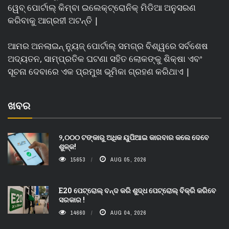
ୱେବ୍ ପୋର୍ଟାଲ୍ କିମ୍ବା ଇଲେକ୍ଟ୍ରୋନିକ୍ ମିଡିଆ ଅନୁସରଣ
କରିବାକୁ ଆଗ୍ରହୀ ଅଟନ୍ତି |
ଆମର ଅନଲାଇନ୍ ନ୍ୟୁଜ୍ ପୋର୍ଟାଲ୍ ସମଗ୍ର ବିଶ୍ୱରେ ସର୍ବଶେଷ
ଅଦ୍ୟତନ, ସାମ୍ପ୍ରତିକ ଘଟଣା ସହିତ ଲୋକଙ୍କୁ ଶିକ୍ଷା ଏବଂ
ସୂଚନା ଦେବାରେ ଏକ ପ୍ରମୁଖ ଭୂମିକା ଗ୍ରହଣ କରିଥାଏ |
ଖବର
୨,୦୦୦ ଟଙ୍କାରୁ ଅଧିକ ୟୁପିଆଇ କାରବାର କଲେ ଦେବେ
ଶୁଳ୍କ!
15653
AUG 05, 2026
E20 ପେଟ୍ରୋଲ୍ ବନ୍ଦ କରି ଶୁଦ୍ଧ ପେଟ୍ରୋଲ୍ ବିକ୍ରି କରିବେ
ସରକାର !
14660
AUG 04, 2026