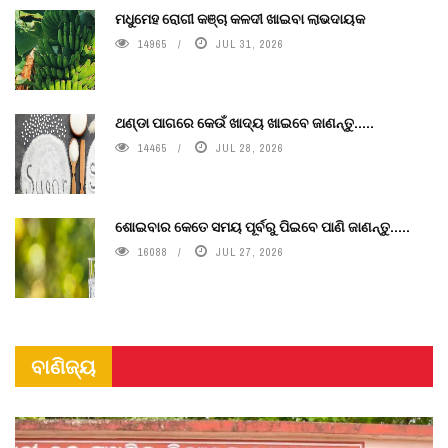
ମଧୁମେହ ରୋଗୀ କଞ୍ଚା କଳଦୀ ଖାଇବା ଲାଭଦାୟକ
14965
JUL 31, 2026
ଥଣ୍ଡା ପାଗରେ କେଉଁ ଖାଦ୍ୟ ଖାଇବେ ଜାଣନ୍ତୁ.....
14465
JUL 28, 2026
ଶୋଇବାର କେତେ ସମୟ ପୂର୍ବରୁ ପିଇବେ ପାଣି ଜାଣନ୍ତୁ.....
16088
JUL 27, 2026
ବାଣିଜ୍ୟ