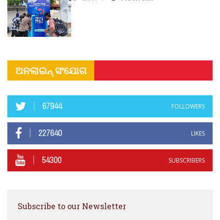
ଅନଲାଇନ୍ ସଂଯୋଗ
67944
FOLLOWERS
227640
LIKES
54300
SUBSCRIBERS
Subscribe to our Newsletter