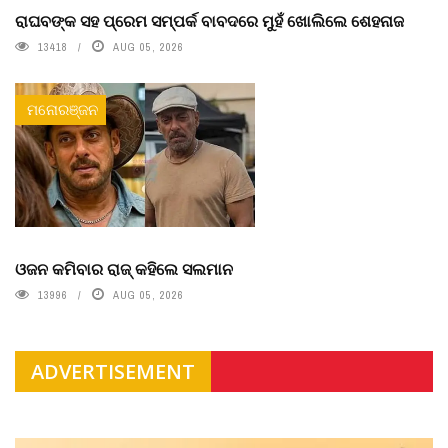
ରାଘବଙ୍କ ସହ ପ୍ରେମ ସମ୍ପର୍କ ବାବଦରେ ମୁହଁ ଖୋଲିଲେ ଶେହନାଜ
13418
AUG 05, 2026
ମନୋରଞ୍ଜନ
ଓଜନ କମିବାର ରାଜ୍ କହିଲେ ସଲମାନ
13996
AUG 05, 2026
ADVERTISEMENT