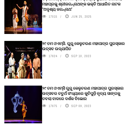
ମହାପ୍ରଭୁ ଶ୍ରୀଜଗନ୍ନାଥଙ୍କ ଭକ୍ତି ଆଧାରିତ ନାଟକ
‘ଅଦୃଶ୍ୟ ଜଗନ୍ନାଥ‘
17015
JUN 25, 2025
୨୯ ତମ ଓଏମ୍‌ସି. ଗୁରୁ କେଳୁଚରଣ ମହାପାତ୍ର ପୁରସ୍କାର
ଉତ୍ସବ ଉଦ୍‍ଯାପିତ
17624
SEP 10, 2023
୨୯ ତମ ଓଏମ୍‌ସି ଗୁରୁ କେଳୁଚରଣ ମହାପାତ୍ର ପୁରସ୍କାର
ଉତ୍ସବର ଚତୁର୍ଥ ସଂଧ୍ୟାରେ କୁଚିପୁଡ଼ି ନୃତ୍ୟ ସାଙ୍ଗକୁ
ତବଲା ବାଦରେ ଦର୍ଶକ ବିଭୋର
17675
SEP 09, 2023