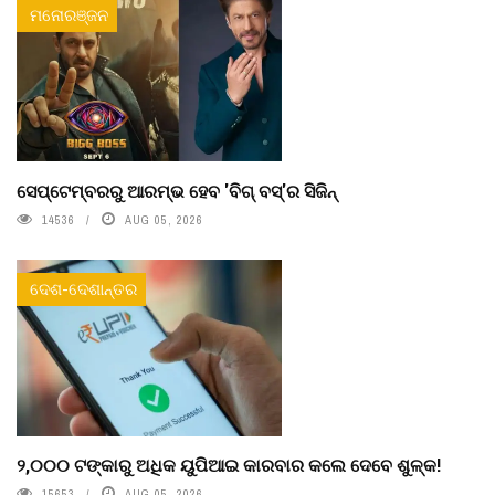
ମନୋରଞ୍ଜନ
ସେପ୍ଟେମ୍ବରରୁ ଆରମ୍ଭ ହେବ 'ବିଗ୍ ବସ୍'ର ସିଜିନ୍
14536
AUG 05, 2026
ଦେଶ-ଦେଶାନ୍ତର
୨,୦୦୦ ଟଙ୍କାରୁ ଅଧିକ ୟୁପିଆଇ କାରବାର କଲେ ଦେବେ ଶୁଳ୍କ!
15653
AUG 05, 2026