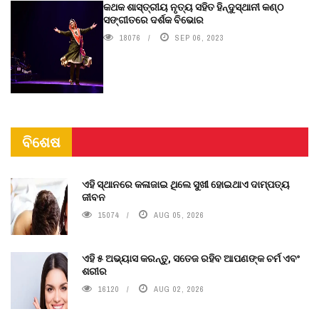
କଥକ ଶାସ୍ତ୍ରୀୟ ନୃତ୍ୟ ସହିତ ହିନ୍ଦୁସ୍ଥାନୀ କଣ୍ଠ
ସଙ୍ଗୀତରେ ଦର୍ଶକ ବିଭୋର
18076
SEP 06, 2023
ବିଶେଷ
ଏହି ସ୍ଥାନରେ କଳାଜାଇ ଥିଲେ ସୁଖୀ ହୋଇଥାଏ ଦାମ୍ପତ୍ୟ
ଜୀବନ
15074
AUG 05, 2026
ଏହି ୫ ଅଭ୍ୟାସ କରନ୍ତୁ, ସତେଜ ରହିବ ଆପଣଙ୍କ ଚର୍ମ ଏବଂ
ଶରୀର
16120
AUG 02, 2026