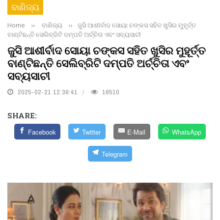
ବାଣିଜ୍ୟ
Home
››
ବାଣିଜ୍ୟ
››
ଜୁସି ଆଶୀର୍ବାଦ ସୋୟା ଚଙ୍କସ ସହିତ ଖୁସିର ମୁହୂର୍ତ୍ତ
ବାଣ୍ଟିଛନ୍ତି ସେଲିବ୍ରିଟି ଦମ୍ପତି ଅର୍ଚ୍ଚିତା ଏବଂ ସବ୍ୟସାଚୀ
ଜୁସି ଆଶୀର୍ବାଦ ସୋୟା ଚଙ୍କସ ସହିତ ଖୁସିର ମୁହୂର୍ତ୍ତ
ବାଣ୍ଟିଛନ୍ତି ସେଲିବ୍ରିଟି ଦମ୍ପତି ଅର୍ଚ୍ଚିତା ଏବଂ
ସବ୍ୟସାଚୀ
2025-02-21 12:39:41
16510
SHARE:
Facebook
Twitter
E-Mail
WhatsApp
Telegram