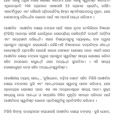
ଯାହା ଏହାକୁ ଅଧିକ ମସଲା ଶୋଷଣ କରିଥାଏ ଯାହା ଏହାକୁ ସ୍ୱାଦିଷ୍ଟ କରିଥାଏ।
ଏଥିରେପ୍ରତି 100 ଗ୍ରାମରେ ପାଖାପାଖି 53 ଗ୍ରାମର ପ୍ରୋଟିନ୍ ରହିଛି।
ଏହାଚର୍ବିମୁକ୍ତ ଏବଂ କୌଣସି ପ୍ରିଜର୍ଭେଟିଭ୍ କିମ୍ବା ଷ୍ଟାବିଲାଇଜରରୁ ମୁକ୍ତ, ଯାହା
ସେମାନଙ୍କୁ ଦୈନନ୍ଦିନ ଭୋଜନ ପାଇଁ ଏକ ଆଦର୍ଶ ପସନ୍ଦ କରିଥାଏ ।
ଆଶୀର୍ବାଦ ଆଶୀର୍ବାଦ ସୋୟା ଚଙ୍କସ ପାଇଁ ଏହାର ନୂତନ ଟେଲିଭିଜନ ବିଜ୍ଞାପନ
(ଟିଭିସି) ଆରମ୍ଭ କରିଛି ଯେଉଁଥିରେ ଲୋକପ୍ରିୟ ସେଲିବ୍ରିଟି ଦମ୍ପତି ଅର୍ଚ୍ଚିତା
ଏବଂ ସବ୍ୟସାଚୀ ରହିଛନ୍ତି। ଏହାର ବିଷୟବସ୍ତୁକୁ ମ୍ୟାକ୍କାନ୍ ଙ୍କ ଦ୍ୱାରା
ପ୍ରସ୍ତୁତ ପ୍ରସ୍ତୁତ କରାଯାଇଛି। ରହିଛି।ଏହି ବିଜ୍ଞାପନରେ ଦମ୍ପତିଙ୍କ ଜୀବନ୍ତ
କେମେଷ୍ଟ୍ରି ପ୍ରଦର୍ଶିତ ହୋଇଛି କାରଣ ସେମାନେ ରୋଷେଇ ଘରେ ଏକାଠି ହୋଇ
ଆଶୀର୍ବାଦ ସୋୟା ଚଙ୍କସ ଦ୍ୱାରା ପ୍ରସ୍ତୁତ ସ୍ୱାଦିଷ୍ଟ ଖାଦ୍ୟ ରୋଷେଇ କରିବା
ସହିତ ଉପଭୋଗ କରୁଛନ୍ତି ଯାହା ଅତ୍ୟନ୍ତ ସୁଆଦିଆ। । ଏହି ଖାଦ୍ୟ
ପୋଷଣଯୁକ୍ତ ବେହା ସହିତ ଅତ୍ୟନ୍ତସ୍ୱାଦିଷ୍ଟ।
ଆକର୍ଷଣୀୟ ଟ୍ୟାଗ୍ ଲାଇନ୍ , 'ଜୁସିଯେତେ, ବଢ଼ିଆ ସେତେ' ସହିତ ଟିଭିସି ଆଶୀର୍ବାଦ
ସୋୟା ଚଙ୍କସର ଜୁସି ଏବଂ ଆନନ୍ଦଦାୟକ ସ୍ୱାଦକୁ ପାଳନ କରିଥାଏ, ଯାହା
ପ୍ରତ୍ୟେକ ରୋଷେଇ ଘରେ ଏହା ଏକ ଅତ୍ୟାବଶ୍ୟକ ଖାଦ୍ୟ ଅଟେ। ସୁସ୍ଥ
ଖାଦ୍ୟକୁ ନେଇ ଆନନ୍ଦ ଓ ସମ୍ପର୍କର ମିଳିତ ମୁହୂର୍ତ୍ତ ସମଗ୍ର ପରିବାର ପାଇଁ
ଆଶୀର୍ବାଦର ସ୍ୱାଦିଷ୍ଟ ଭୋଜନ ପ୍ରତିଶ୍ରୁତିକୁ ପ୍ରତିଫଳିତ କରିଥାଏ ।
ଟିଭିସି ଲିଙ୍କ୍: ଉପସ୍ଥାପନ କରାଯାଉଛି ଆଶୀର୍ବାଦ ସୋୟା ଚଙ୍କସ୍ - ଜୁସି ଯେତେ,