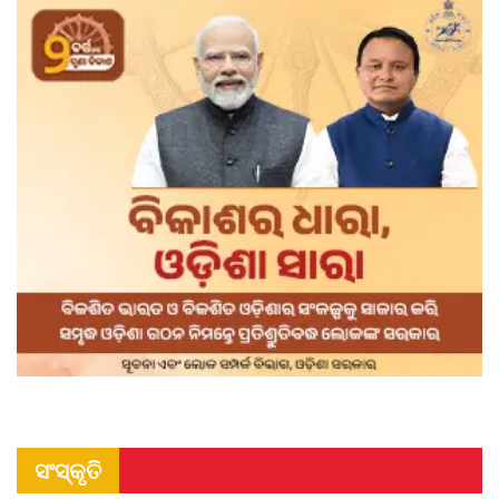
ସଂସ୍କୃତି