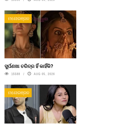
ମନୋରଞ୍ଜନ
ସୁର୍ପଣଖା ଚରିତ୍ର ହିଁ କାହିଁକି?
15588
AUG 05, 2026
ମନୋରଞ୍ଜନ