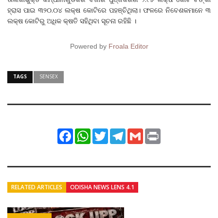
ହ୍ରାସ ପାଇ ୩୨୦.୦୪ ଲକ୍ଷ କୋଟିରେ ପହଞ୍ଚିଥିଲା। ଫଳରେ ନିବେଶକମାନେ ୩
ଲକ୍ଷ କୋଟିରୁ ଅଧିକ କ୍ଷତି ସହିଥିବା ସୂଚନା ରହିଛି ।
Powered by
Froala Editor
TAGS
SENSEX
Facebook
WhatsApp
Twitter
Telegram
Gmail
Print
RELATED ARTICLES
ODISHA NEWS LENS 4.1