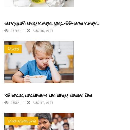
ଫେବ୍ରୁଆରି ପରଠୁ ମହଙ୍ଗା ଦୁଗ୍ଧ-ଚିନି-ତେଲ ମହଙ୍ଗା
13703
AUG 06, 2026
ବିଶେଷ
ଏହି ଉପାୟ ଆପଣାଇଲେ ଘର ଖାଦ୍ୟ ଖାଇବେ ପିଲା
13584
AUG 07, 2026
ଦେଶ-ଦେଶାନ୍ତର