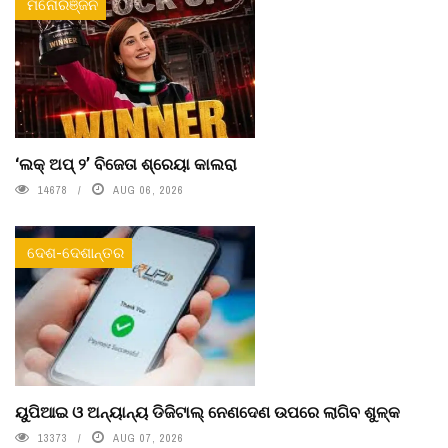
ମନୋରଞ୍ଜନ
‘ଲକ୍ ଅପ୍ ୨’ ବିଜେତା ଶ୍ରେୟା କାଲରା
14678
AUG 06, 2026
ଦେଶ-ଦେଶାନ୍ତର
ୟୁପିଆଇ ଓ ଅନ୍ୟାନ୍ୟ ଡିଜିଟାଲ୍ ନେଣଦେଣ ଉପରେ ଲାଗିବ ଶୁଳ୍କ
13373
AUG 07, 2026