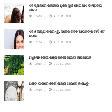
ଏହି ସ୍ଥାନରେ କଳାଜାଇ ଥିଲେ ସୁଖୀ ହୋଇଥାଏ ଦାମ୍ପତ୍ୟ
ଜୀବନ
15469
AUG 05, 2026
ଏହି ୫ ଅଭ୍ୟାସ କରନ୍ତୁ, ସତେଜ ରହିବ ଆପଣଙ୍କ ଚର୍ମ ଏବଂ
ଶରୀର
16164
AUG 02, 2026
ମଧୁମେହ ରୋଗୀ କଞ୍ଚା କଳଦୀ ଖାଇବା ଲାଭଦାୟକ
15018
JUL 31, 2026
ଥଣ୍ଡା ପାଗରେ କେଉଁ ଖାଦ୍ୟ ଖାଇବେ ଜାଣନ୍ତୁ.....
14510
JUL 28, 2026