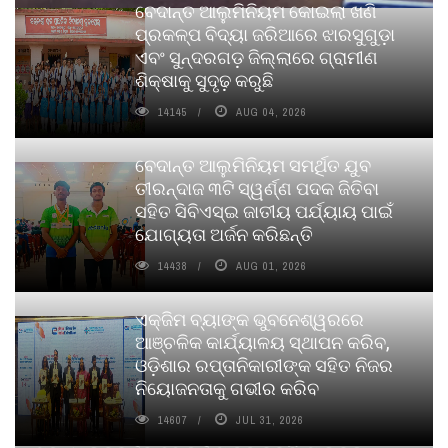
ବେଦାନ୍ତ ଆଲୁମିନିୟମ କୋଇଲା ଖଣି
ପ୍ରକଳ୍ପ ବିଦ୍ୟା ଜରିଆରେ ଝାରସୁଗୁଡ଼ା
ଏବଂ ସୁନ୍ଦରଗଡ଼ ଜିଲ୍ଲାରେ ଗ୍ରାମୀଣ
ଶିକ୍ଷାକୁ ସୁଦୃଢ଼ କରୁଛି
14145
AUG 04, 2026
ବେଦାନ୍ତ ଆଲୁମିନିୟମ ସମର୍ଥିତ ଯୁବ
ତୀରନ୍ଦାଜ ୩ଟି ସ୍ୱର୍ଣ୍ଣ ପଦକ ଜିତିବା
ସହିତ ସିବିଏସ୍ଇ ଜାତୀୟ ପର୍ଯ୍ୟାୟ ପାଇଁ
ଯୋଗ୍ୟତା ଅର୍ଜନ କରିଛନ୍ତି
14438
AUG 01, 2026
ଏକ୍ଜିମ ବ୍ୟାଙ୍କ ଭୁବନେଶ୍ୱରରେ
ଆଞ୍ଚଳିକ କାର୍ଯ୍ୟାଳୟ ସ୍ଥାପନ କରିବ,
ଓଡ଼ିଶାର ରପ୍ତାନିକାରୀଙ୍କ ସହିତ ନିଜର
ନିୟୋଜନତାକୁ ଗଭୀର କରିବ
14607
JUL 31, 2026