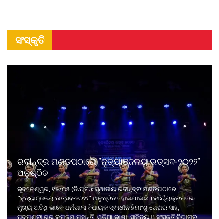
ସଂସ୍କୃତି
ରବୀନ୍ଦ୍ର ମଣ୍ଡପଠାରେ "ନୃତ୍ୟାଞ୍ଜଳୟ ଉତ୍ସବ-୨୦୨୨"
ଅନୁଷ୍ଠିତ
ଭୁବନେଶ୍ୱର, ୧୫/୦୫ (ନି.ପ୍ର.): ସ୍ଥାନୀୟ ରବୀନ୍ଦ୍ର ମଣ୍ଡପଠାରେ
"ନୃତ୍ୟାଞ୍ଜଳୟ ଉତ୍ସବ-୨୦୨୨" ଅନୁଷ୍ଠିତ ହୋଇଯାଇଛି । କାର୍ଯ୍ୟକ୍ରମରେ
ମୁଖ୍ୟ ଅତିଥି ଭାବେ ଧର୍ମଶାଳା ବିଧାୟକ ସ୍ଵାଧୀନ ହିମାଂଶୁ ଶେଖର ସାହୁ,
ପଦ୍ମଶ୍ରୀ ଗୁରୁ କୁମକୁମ ମହାନ୍ତି, ଓଡ଼ିଆ ଭାଷା, ସାହିତ୍ୟ ଓ ସଂସ୍କୃତି ବିଭାଗର