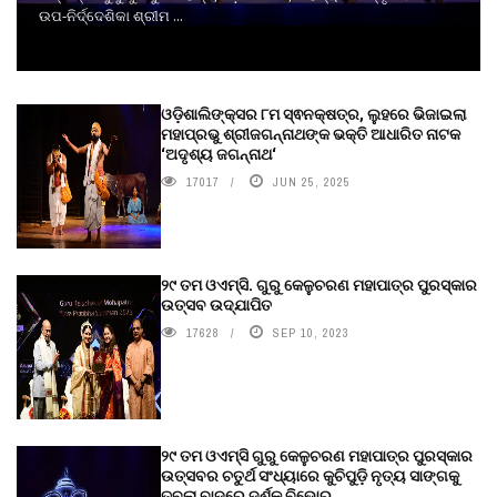
ଉପ-ନିର୍ଦ୍ଦେଶିକା ଶ୍ରୀମ ...
ଓଡ଼ିଶାଲିଙ୍କ୍ସର ୮ମ ସ୍ଵନକ୍ଷତ୍ର, ଲୁହରେ ଭିଜାଇଲା
ମହାପ୍ରଭୁ ଶ୍ରୀଜଗନ୍ନାଥଙ୍କ ଭକ୍ତି ଆଧାରିତ ନାଟକ
‘ଅଦୃଶ୍ୟ ଜଗନ୍ନାଥ‘
17017
JUN 25, 2025
୨୯ ତମ ଓଏମ୍‌ସି. ଗୁରୁ କେଳୁଚରଣ ମହାପାତ୍ର ପୁରସ୍କାର
ଉତ୍ସବ ଉଦ୍‍ଯାପିତ
17628
SEP 10, 2023
୨୯ ତମ ଓଏମ୍‌ସି ଗୁରୁ କେଳୁଚରଣ ମହାପାତ୍ର ପୁରସ୍କାର
ଉତ୍ସବର ଚତୁର୍ଥ ସଂଧ୍ୟାରେ କୁଚିପୁଡ଼ି ନୃତ୍ୟ ସାଙ୍ଗକୁ
ତବଲା ବାଦରେ ଦର୍ଶକ ବିଭୋର