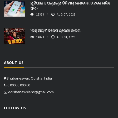
ୟୁପିଆଇ ଓ ଅନ୍ୟାନ୍ୟ ଡିଜିଟାଲ୍ ନେଣଦେଣ ଉପରେ ଲାଗିବ
ଶୁଳ୍କ
13373
AUG 07, 2026
‘ଲକ୍ ଅପ୍ ୨’ ବିଜେତା ଶ୍ରେୟା କାଲରା
14678
AUG 06, 2026
ABOUT US
Bhubaneswar, Odisha, India
0 00000 000 00
odishanewslens@gmail.com
FOLLOW US