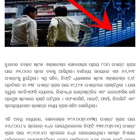
ବୁଧବାର ବମ୍ବେ ଷ୍ଟକ ଏକ୍ସଚେଞ୍ଜ ସେନସେକ୍ସ ପ୍ରାୟ ୮୦୦ ପଏଣ୍ଟ ହ୍ରାସ
ପାଇ ୬୭,୦୦୦ ସ୍ତର ତଳକୁ ଆସିଥିଲା। ବାଣିଜ୍ୟ ସମୟରେ ଏହା ୬୬,୭୨୮
ପଏଣ୍ଟକୁ ଛୁଇଁଥିଲା। ଏଥି ସହିତ, ନିଫ୍ଟି ନ୍ୟାଶନାଲ ଷ୍ଟକ ଏକ୍ସଚେଞ୍ଜ ୧,୧୮
ପ୍ରତିଶତ ବା ୨୩୮ ପଏଣ୍ଟ ହ୍ରାସ ପାଇ ୧୯,୮୯୫ ପଏଣ୍ଟରେ ପହଞ୍ଚିଥିଲା । ଯାହା
ଦ୍ୱାରା ଏଚଡିଏଫସି ବ୍ୟାଙ୍କ, ରିଲାଏନ୍ସ ଇଣ୍ଡଷ୍ଟ୍ରିଜ ଏବଂ ଇନଫୋସିସ ଭଳି
ପ୍ରମୁଖ ଷ୍ଟକରେ କ୍ଷତି ଘଟିଥିଲା । ଏଫଏମସିଜି, ଆଇଟି, ଫାର୍ମା, ରିଅଲିଟି ଏବଂ
ସ୍ବାସ୍ଥ୍ୟସେବା କ୍ଷେତ୍ର ମଧ୍ୟ ହ୍ରାସ ସହିତ ଖୋଲିଥିଲା।
ଏହି ଅବଧି ମଧ୍ୟରେ, ସେନସେକ୍ସ ୭୯୬.୦୦(୧.୧୭%) ପଏଣ୍ଟ ହ୍ରାସ ପାଇ
୬୬,୮୦୦.୮୪ ସ୍ତରରେ ବନ୍ଦ ହୋଇଥିବାବେଳେ ନିଫ୍ଟି ୨୩୧.୯୦(୧.୧୫) ପଏଣ୍ଟ
ହ୍ରାସ ପାଇ ୧୯,୯୦୧.୪୦ ସ୍ତରରେ ବନ୍ଦ ହୋଇଯାଇଥିଲା। ସମସ୍ତ ବିଏସଇ
ତାଲିକାଭୁକ୍ତ କମ୍ପାନୀଗୁଡିକର ବଜାର ପୁଞ୍ଜିକରଣ ୨.୯୫ ଲକ୍ଷ କୋଟି ଟଙ୍କା