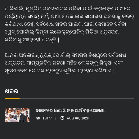
ଆଜିକାଲି, ମୁଦ୍ରିତ ଖବରକାଗଜ ପଢିବା ପାଇଁ ଲୋକଙ୍କ ପାଖରେ
ପର୍ଯ୍ୟାପ୍ତ ସମୟ ନାହିଁ, ଯାହା ଗତକାଲିର ସାଧାରଣ ଘଟଣାକୁ କଭର୍
କରିଥାଏ, ତେଣୁ ସର୍ବଶେଷ ଖବର ପାଇବା ପାଇଁ ସେମାନେ ସର୍ବଦା
ୱେବ୍ ପୋର୍ଟାଲ୍ କିମ୍ବା ଇଲେକ୍ଟ୍ରୋନିକ୍ ମିଡିଆ ଅନୁସରଣ
କରିବାକୁ ଆଗ୍ରହୀ ଅଟନ୍ତି |
ଆମର ଅନଲାଇନ୍ ନ୍ୟୁଜ୍ ପୋର୍ଟାଲ୍ ସମଗ୍ର ବିଶ୍ୱରେ ସର୍ବଶେଷ
ଅଦ୍ୟତନ, ସାମ୍ପ୍ରତିକ ଘଟଣା ସହିତ ଲୋକଙ୍କୁ ଶିକ୍ଷା ଏବଂ
ସୂଚନା ଦେବାରେ ଏକ ପ୍ରମୁଖ ଭୂମିକା ଗ୍ରହଣ କରିଥାଏ |
ଖବର
ବଜେଟରେ Gen Z ଙ୍କ ପାଇଁ ବଡ଼ ଘୋଷଣା
15077
AUG 06, 2026