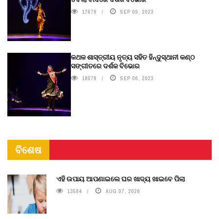
17679
SEP 09, 2023
କଥକ ଶାସ୍ତ୍ରୀୟ ନୃତ୍ୟ ସହିତ ହିନ୍ଦୁସ୍ଥାନୀ କଣ୍ଠ
ସଙ୍ଗୀତରେ ଦର୍ଶକ ବିଭୋର
18079
SEP 06, 2023
ବିଶେଷ
ଏହି ଉପାୟ ଆପଣାଇଲେ ଘର ଖାଦ୍ୟ ଖାଇବେ ପିଲା
13584
AUG 07, 2026