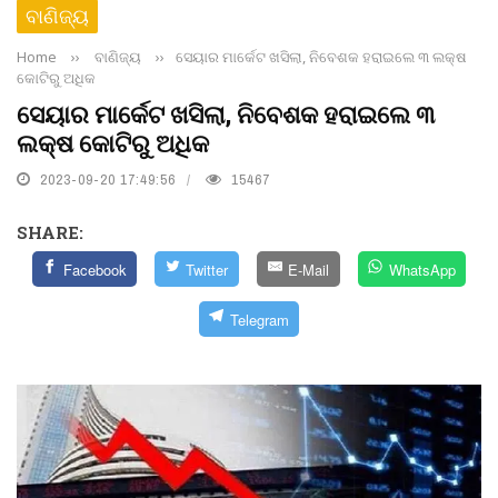
ବାଣିଜ୍ୟ
Home
››
ବାଣିଜ୍ୟ
››
ସେୟାର ମାର୍କେଟ ଖସିଲା, ନିବେଶକ ହରାଇଲେ ୩ ଲକ୍ଷ
କୋଟିରୁ ଅଧିକ
ସେୟାର ମାର୍କେଟ ଖସିଲା, ନିବେଶକ ହରାଇଲେ ୩
ଲକ୍ଷ କୋଟିରୁ ଅଧିକ
2023-09-20 17:49:56
15467
SHARE:
Facebook
Twitter
E-Mail
WhatsApp
Telegram