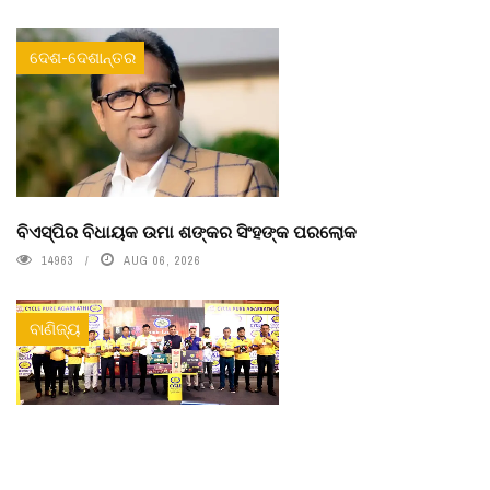
ଦେଶ-ଦେଶାନ୍ତର
ବିଏସ୍‌ପିର ବିଧାୟକ ଉମା ଶଙ୍କର ସିଂହଙ୍କ ପରଲୋକ
14963
AUG 06, 2026
ବାଣିଜ୍ୟ