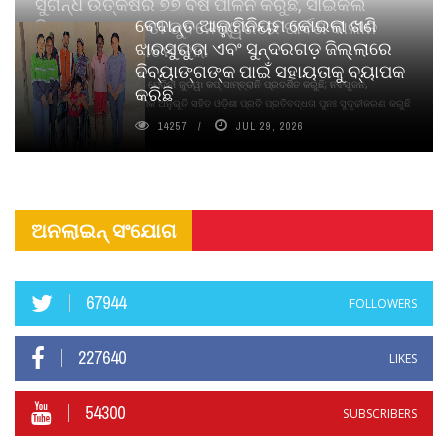
ସୁଗନ୍ଧ ଉତ୍କର୍ଷର ୭୭ ବର୍ଷ ପାଳନ କରୁଛି, ସାଇକଲ
ବେଦାନ୍ତ ଆଲୁମିନିୟମ କୋଇଲା ଖଣି
ପିୟୋର୍‌ ଅଗରବତୀ ଭୁବନେଶ୍ୱରରେ ପାର୍ବଣ କାଳୀନ
ଝାରସୁଗୁଡା ଏବଂ ସୁନ୍ଦରଗଡ଼ ଜିଲ୍ଲାରେ
ନବସୃଜନ ଉନ୍ମୋଚନ କଲା
ଦିବ୍ୟାଙ୍ଗଙ୍କ ପାଇଁ ସହାୟତାକୁ ବ୍ୟାପକ
ବାଉଁଶ ବିହୀନ କଠିନ ଧୂପ ଏବଂ ମେଦିନୀ ଜୁଡୱା କପ୍‌ ସାମ୍ବ୍ରାନି ପ୍ରଦର୍ଶିତ କରୁଛି; ନବସୃଜନ,
କରିଛି
ଦୀର୍ଘସ୍ଥାୟିତା ଏବଂ ଆଧ୍ୟାତ୍ମିକ ଅନୁଭୂତି ସହିତ ଓଡ଼ିଶା ପ୍ରତି ପ୍ରତିବଦ୍ଧତା ପୁନଃ ସୁଦୃଢୀକରଣ କରୁଛି
14257
JUL 29, 2026
ଅନଲାଇନ୍ ସଂଯୋଗ
67944
FOLLOWERS
227640
LIKES
54300
SUBSCRIBERS