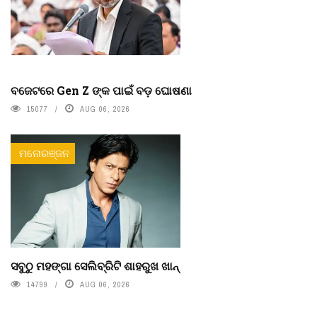
ବଜେଟରେ Gen Z ଙ୍କ ପାଇଁ ବଡ଼ ଘୋଷଣା
15077
AUG 06, 2026
ମନୋରଞ୍ଜନ
ସବୁଠୁ ମହଙ୍ଗା ସେଲିବ୍ରିଟି ଶାହରୁଖ ଖାନ୍
14799
AUG 06, 2026