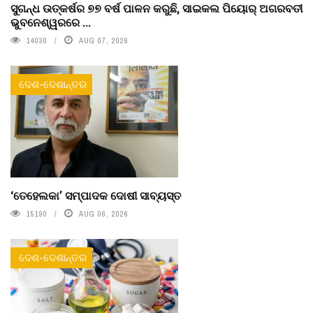
ସୁଗନ୍ଧ ଉତ୍କର୍ଷର ୭୭ ବର୍ଷ ପାଳନ କରୁଛି, ସାଇକଲ ପିୟୋର୍‌ ଅଗରବତୀ
ଭୁବନେଶ୍ୱରରେ ...
14030
AUG 07, 2026
ଦେଶ-ଦେଶାନ୍ତର
‘ତେହେଲକା’ ସମ୍ପାଦକ ଦୋଷୀ ସାବ୍ୟସ୍ତ
15190
AUG 06, 2026
ଦେଶ-ଦେଶାନ୍ତର