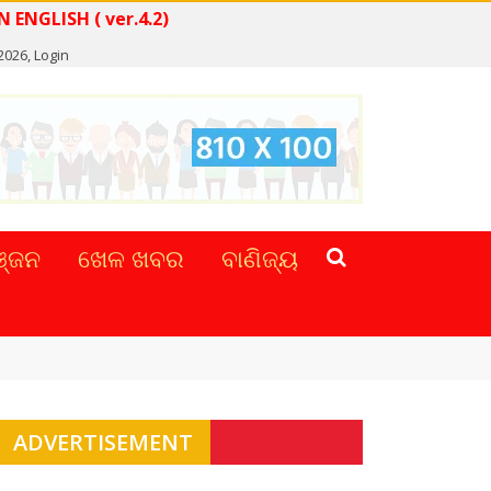
EAD NEWS IN ENGLISH ( ver.4.2)
 2026,
Login
୍ଜନ
ଖେଳ ଖବର
ବାଣିଜ୍ୟ
ADVERTISEMENT