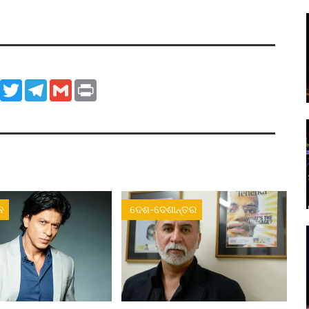
ook
WhatsApp
Twitter
Telegram
Gmail
Print
ନ
ଦେଶ-ଦେଶାନ୍ତର