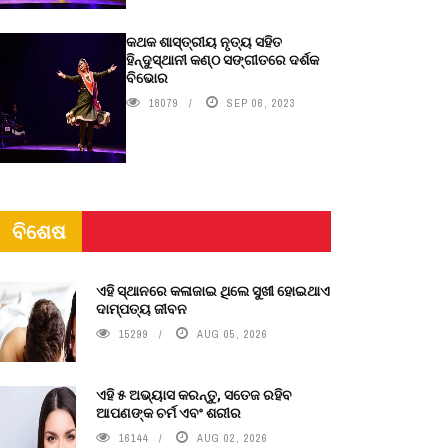
କଥକ ଶାସ୍ତ୍ରୀୟ ନୃତ୍ୟ ସହିତ
ହିନ୍ଦୁସ୍ଥାନୀ କଣ୍ଠ ସଙ୍ଗୀତରେ ଦର୍ଶକ
ବିଭୋର
18079
SEP 06, 2023
ବିଶେଷ
ଏହି ସ୍ଥାନରେ କଳାଜାଇ ଥିଲେ ସୁଖୀ ହୋଇଥାଏ
ଦାମ୍ପତ୍ୟ ଜୀବନ
15299
AUG 05, 2026
ଏହି ୫ ଅଭ୍ୟାସ କରନ୍ତୁ, ସତେଜ ରହିବ
ଆପଣଙ୍କ ଚର୍ମ ଏବଂ ଶରୀର
16144
AUG 02, 2026