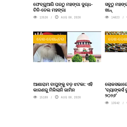
ଫେବ୍ରୁଆରି ପରଠୁ ମହଙ୍ଗା ଦୁଗ୍ଧ-
ସବୁଠୁ ମହଙ୍ଗ
ଚିନି-ତେଲ ମହଙ୍ଗା
ଖାନ୍
13526
AUG 06, 2026
14623
ଦେଶ-ଦେଶାନ୍ତର
ଦେଶ-ଦେଶା
ଆଶାରାମ ବାପୁଙ୍କୁ ବଡ଼ ଝଟକା: ଏହି
ଲୋକସଭାରେ
କାରଣରୁ ମିଳିଲାନି ଜାମିନ
‘ବ୍ୟାଙ୍କର୍ସ 
୨୦୨୬’
15189
AUG 06, 2026
13542