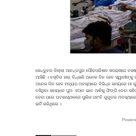
କେନ୍ଦୁଝର ଜିଲ୍ଲା ଆନନ୍ଦପୁର ପୌରପରିଷଦ ଖପରାଖାଇ ବସଷ୍ଟ
ଆସିଛି । ବସ୍ତିର ହାର ବିନ୍ଧାଣି ଅନେକ ଦିନ ହେବ ସ୍ୱାମୀଙ୍କୁ
ଅନେକ ଦିନ ହେବ ମଦ୍ୟପ ଅବସ୍ଥାରେ ବିଭିନ୍ନ ସମୟରେ ମା କୁ 
ବସିଥିବା ସମୟରେ ପୁଅ ହଠାତ ଭାତ ଥାଳିକୁ ଫିଙ୍ଗି ଦେବା ସହ
ଦେବା ପରେ ଘଟଣାସ୍ଥଳରେ ପୁଲିସ ପହଂଚି ଗୁରୁତର ଅବସ୍ଥାରେ ମ
ଭର୍ତି କରିଥିଲେ ।
Power