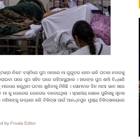
ାଣ୍ଡ ନିକଟ ବସ୍ତିରେ ପୁଅ ମାଡରେ ମା ଗୁରୁତର ହେବା ଭଳି ଘଟଣା ନଜରକୁ
 ହରାଇବା ପରେ ପୁଅ ସହିତ ଘରେ ରହିଆସୁଥିଲେ । ହାରଙ୍କ ପୁଅ ଶର୍ମା ବିନ୍ଧାଣି
ମାରଧର କରୁଥିବା ଘଟଣା ଶୁଣିବାକୁ ମିଳିଛି । ସୋମବାର ଦିନ ମାଆ ଭାତ ଖାଇ
ିତ ମା କୁ ଗୋଡେଇ ଗୋଡେଇ ବାଡେଇଥିଲା । ସ୍ଥାନୀୟ ଲୋକେ ପୁଲିସକୁ ସୂଚନା
ହିଳାଙ୍କୁ ଉଦ୍ଧାର କରି ଚିକିତ୍ସା ପାଇଁ ଆନନ୍ଦପୁର ମୁଖ୍ୟ ଚିକିତ୍ସାଳୟରେ
ed by
Froala Editor