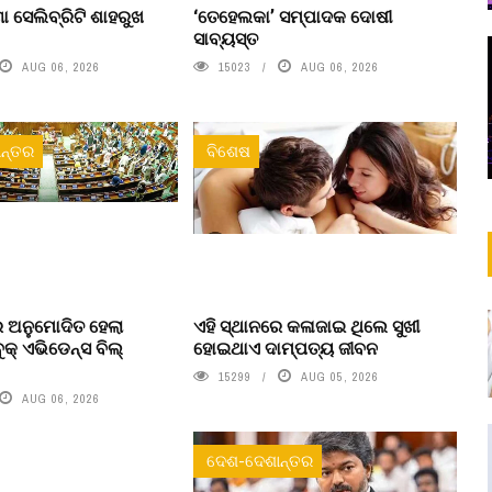
ା ସେଲିବ୍ରିଟି ଶାହରୁଖ
‘ତେହେଲକା’ ସମ୍ପାଦକ ଦୋଷୀ
ସାବ୍ୟସ୍ତ
AUG 06, 2026
15023
AUG 06, 2026
ନ୍ତର
ବିଶେଷ
 ଅନୁମୋଦିତ ହେଲା
ଏହି ସ୍ଥାନରେ କଳାଜାଇ ଥିଲେ ସୁଖୀ
ବୁକ୍ ଏଭିଡେନ୍ସ ବିଲ୍
ହୋଇଥାଏ ଦାମ୍ପତ୍ୟ ଜୀବନ
15299
AUG 05, 2026
AUG 06, 2026
ଦେଶ-ଦେଶାନ୍ତର