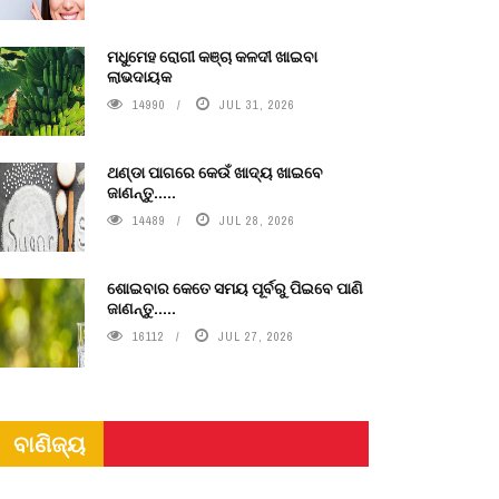
ମଧୁମେହ ରୋଗୀ କଞ୍ଚା କଳଦୀ ଖାଇବା
ଲାଭଦାୟକ
14990
JUL 31, 2026
ଥଣ୍ଡା ପାଗରେ କେଉଁ ଖାଦ୍ୟ ଖାଇବେ
ଜାଣନ୍ତୁ.....
14489
JUL 28, 2026
ଶୋଇବାର କେତେ ସମୟ ପୂର୍ବରୁ ପିଇବେ ପାଣି
ଜାଣନ୍ତୁ.....
16112
JUL 27, 2026
ବାଣିଜ୍ୟ