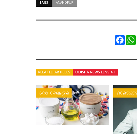
TAGS
ANANDPUR
Faceb
RELATED ARTICLES
ODISHA NEWS LENS 4.1
ଦେଶ-ଦେଶାନ୍ତର
ମନୋରଞ୍ଜ