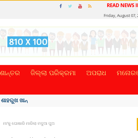
R
Friday, August 07,
ଶାନ୍ତର
ଜିଲ୍ଲା ପରିକ୍ରମା
ଅପରାଧ
ମନୋରଞ
୍କର ସିଂହଙ୍କ ...
ମା’କୁ ଘୋଷାରି ମାରିଲା ମଦୁଆ ପୁଅ