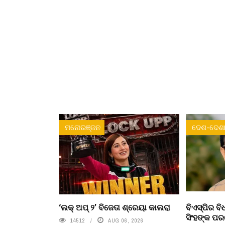
ମନୋରଞ୍ଜନ
ଦେଶ-ଦେଶା
‘ଲକ୍ ଅପ୍ ୨’ ବିଜେତା ଶ୍ରେୟା କାଲରା
ବିଏସ୍‌ପିର 
ସିଂହଙ୍କ ପ
14512
AUG 06, 2026