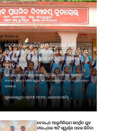
ବେଦାନ୍ତ ଆଲୁମିନିୟମ କୋଇଲା ଖଣି
ପ୍ରକଳ୍ପ ବିଦ୍ୟା ଜରିଆରେ ଝାରସୁଗୁଡ଼ା ଏବଂ
ସୁନ୍ଦରଗଡ଼ ଜିଲ୍ଲାରେ ଗ୍ରାମୀଣ ଶିକ୍ଷାକୁ
ସୁଦୃଢ଼ କରୁଛି
ପାଠପଢାକୁ ଉନ୍ନତ କରିବା, ଶିକ୍ଷକଙ୍କୁ ସମର୍ଥନ କରିବା ଏବଂ ଶିକ୍ଷାଗତ
ସମ୍ବଳକୁ ମଜବୁତ କରିବା ଦ୍ୱାରା ୨୫,୦୦୦ ଛାତ୍ରଛାତ୍ରୀ ଏହା ଦ୍ୱାରା ଉପକୃତ
ହୋଇଛନ୍ତି
ଭୁବନେଶ୍ୱର ୦୪/୦୮/୨୦୨୬ : ଭାରତର ସର୍ବବୃ ...
ବେଦାନ୍ତ ଆଲୁମିନିୟମ ସମର୍ଥିତ ଯୁବ
ତୀରନ୍ଦାଜ ୩ଟି ସ୍ୱର୍ଣ୍ଣ ପଦକ ଜିତିବା