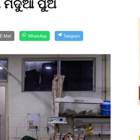
ା ମଦୁଆ ପୁଅ
E-Mail
WhatsApp
Telegram