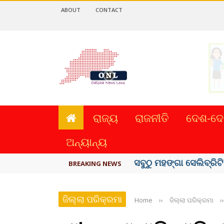
ABOUT
CONTACT
ରାଜ୍ୟ
ରାଜନୀତି
ଦେଶ-ଦେ
ଅନ୍ୟାନ୍ୟ
ବିଏସ୍‌ପିର ବିଧାୟକ ଉମା ଶଙ
BREAKING NEWS
ଜିଲ୍ଲା ପରିକ୍ରମା
Home
››
ଜିଲ୍ଲା ପରିକ୍ରମା
››