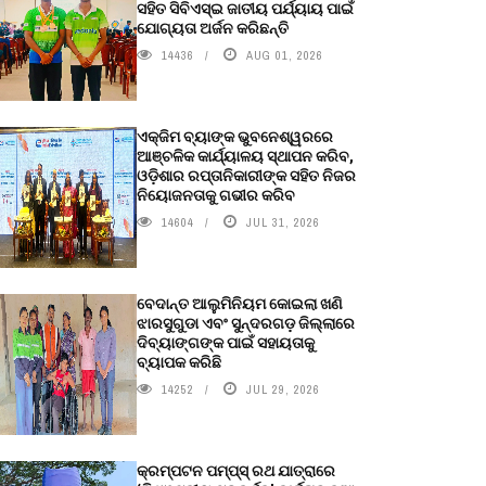
ସହିତ ସିବିଏସ୍ଇ ଜାତୀୟ ପର୍ଯ୍ୟାୟ ପାଇଁ
ଯୋଗ୍ୟତା ଅର୍ଜନ କରିଛନ୍ତି
14436
AUG 01, 2026
ଏକ୍ଜିମ ବ୍ୟାଙ୍କ ଭୁବନେଶ୍ୱରରେ
ଆଞ୍ଚଳିକ କାର୍ଯ୍ୟାଳୟ ସ୍ଥାପନ କରିବ,
ଓଡ଼ିଶାର ରପ୍ତାନିକାରୀଙ୍କ ସହିତ ନିଜର
ନିୟୋଜନତାକୁ ଗଭୀର କରିବ
14604
JUL 31, 2026
ବେଦାନ୍ତ ଆଲୁମିନିୟମ କୋଇଲା ଖଣି
ଝାରସୁଗୁଡା ଏବଂ ସୁନ୍ଦରଗଡ଼ ଜିଲ୍ଲାରେ
ଦିବ୍ୟାଙ୍ଗଙ୍କ ପାଇଁ ସହାୟତାକୁ
ବ୍ୟାପକ କରିଛି
14252
JUL 29, 2026
କ୍ରମ୍ପଟନ ପମ୍ପ୍‌ସ୍‌ ରଥ ଯାତ୍ରାରେ