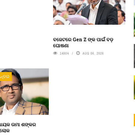
ବଜେଟରେ Gen Z ଙ୍କ ପାଇଁ ବଡ଼
ଘୋଷଣା
14904
AUG 06, 2026
ନ୍ତର
ବିଧାୟକ ଉମା ଶଙ୍କର
ରଲୋକ