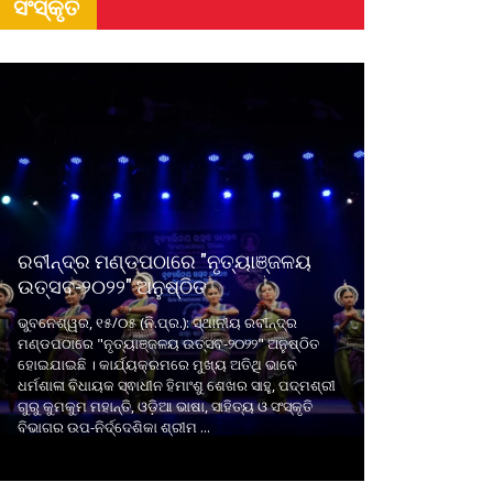
ସଂସ୍କୃତି
ରବୀନ୍ଦ୍ର ମଣ୍ଡପଠାରେ "ନୃତ୍ୟାଞ୍ଜଳୟ
ଉତ୍ସବ-୨୦୨୨" ଅନୁଷ୍ଠିତ
ଭୁବନେଶ୍ୱର, ୧୫/୦୫ (ନି.ପ୍ର.): ସ୍ଥାନୀୟ ରବୀନ୍ଦ୍ର
ମଣ୍ଡପଠାରେ "ନୃତ୍ୟାଞ୍ଜଳୟ ଉତ୍ସବ-୨୦୨୨" ଅନୁଷ୍ଠିତ
ହୋଇଯାଇଛି । କାର୍ଯ୍ୟକ୍ରମରେ ମୁଖ୍ୟ ଅତିଥି ଭାବେ
ଧର୍ମଶାଳା ବିଧାୟକ ସ୍ଵାଧୀନ ହିମାଂଶୁ ଶେଖର ସାହୁ, ପଦ୍ମଶ୍ରୀ
ଗୁରୁ କୁମକୁମ ମହାନ୍ତି, ଓଡ଼ିଆ ଭାଷା, ସାହିତ୍ୟ ଓ ସଂସ୍କୃତି
ବିଭାଗର ଉପ-ନିର୍ଦ୍ଦେଶିକା ଶ୍ରୀମ ...