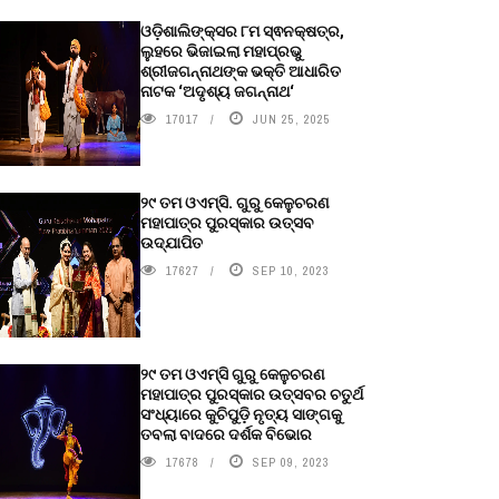
ଓଡ଼ିଶାଲିଙ୍କ୍ସର ୮ମ ସ୍ଵନକ୍ଷତ୍ର,
ଲୁହରେ ଭିଜାଇଲା ମହାପ୍ରଭୁ
ଶ୍ରୀଜଗନ୍ନାଥଙ୍କ ଭକ୍ତି ଆଧାରିତ
ନାଟକ ‘ଅଦୃଶ୍ୟ ଜଗନ୍ନାଥ‘
17017
JUN 25, 2025
୨୯ ତମ ଓଏମ୍‌ସି. ଗୁରୁ କେଳୁଚରଣ
ମହାପାତ୍ର ପୁରସ୍କାର ଉତ୍ସବ
ଉଦ୍‍ଯାପିତ
17627
SEP 10, 2023
୨୯ ତମ ଓଏମ୍‌ସି ଗୁରୁ କେଳୁଚରଣ
ମହାପାତ୍ର ପୁରସ୍କାର ଉତ୍ସବର ଚତୁର୍ଥ
ସଂଧ୍ୟାରେ କୁଚିପୁଡ଼ି ନୃତ୍ୟ ସାଙ୍ଗକୁ
ତବଲା ବାଦରେ ଦର୍ଶକ ବିଭୋର
17678
SEP 09, 2023