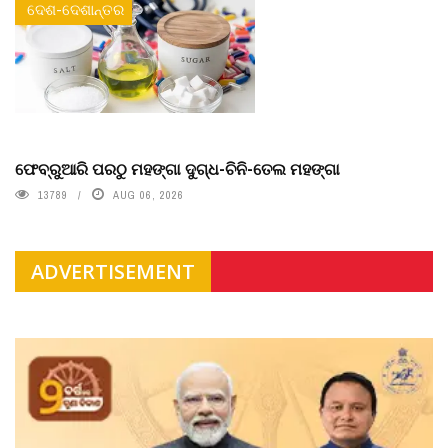
ଦେଶ-ଦେଶାନ୍ତର
ଫେବ୍ରୁଆରି ପରଠୁ ମହଙ୍ଗା ଦୁଗ୍ଧ-ଚିନି-ତେଲ ମହଙ୍ଗା
13789
AUG 06, 2026
ADVERTISEMENT