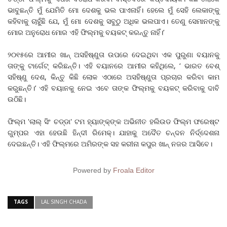
ଭାବୁଛନ୍ତି ମୁଁ ଯେମିତି ମୋ ଦେଶକୁ ଭଲ ପାଏନାହିଁ। ହେଲେ ମୁଁ ସେହି ଲେକାଙ୍କୁ
କହିବାକୁ ଚାହୁଁଛି ଯେ, ମୁଁ ମୋ ଦେଶକୁ ସବୁଠୁ ଅଧିକ ଭଲପାଏ। ତେଣୁ ସେମାନଙ୍କୁ
ମୋର ଅନୁରୋଧ ମୋର ଏହି ଫିଲ୍ମକୁ ବୟକଟ୍ କରନ୍ତୁ ନାହିଁ।’
୨୦୧୫ରେ ଆମୀର ଖାନ୍‌ ଅସହିଷ୍ଣୁତା ଉପରେ ଦେଇଥିବା ଏକ ପୁରୁଣା ବୟାନକୁ
ତାଙ୍କୁ ଟାର୍ଗେଟ୍‌ କରିଛନ୍ତି। ଏହି ବୟାନରେ ଆମୀର କହିଥିଲେ, ‘ ଭାରତ ବେଶ୍‌
ସହିଷ୍ଣୁ ଦେଶ, କିନ୍ତୁ କିଛି ଲୋକ ଏଠାରେ ଅସହିଷ୍ଣୁତା ପ୍ରଚାର କରିବା କାମ
କରୁଛନ୍ତି।’ ଏହି ବୟାନକୁ ନେଇ ଏବେ ତାଙ୍କ ଫିଲ୍ମକୁ ବୟକଟ୍‌ କରିବାକୁ ଦାବି
ଉଠିଛି।
ଫିଲ୍ମ 'ଲାଲ୍‌ ସିଂ ଚଡ୍ଡା' ଟମ ହ୍ୟାଙ୍କ୍‌ଙ୍କ ଅଭିନୀତ ହଲିଉଡ ଫିଲ୍ମ ଫରେଷ୍ଟ
ଗୁମ୍ପର ଏହା ହେଉଛି ହିନ୍ଦୀ ରିମେକ୍‌। ଯାହାକୁ ଅଦୈତ ଚନ୍ଦନ ନିର୍ଦ୍ଦେଶନା
ଦେଇଛନ୍ତି। ଏହି ଫିଲ୍ମରେ ଅମିରଙ୍କ ସହ କରୀନା କପୁର ଖାନ୍‌ ନଜର ଆସିବେ।
Powered by
Froala Editor
TAGS
LAL SINGH CHADA