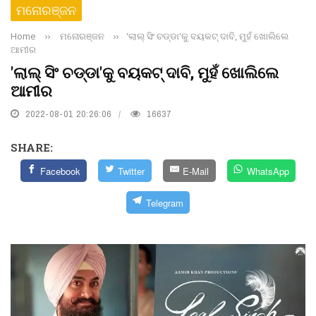
ମନୋରଞ୍ଜନ
Home
››
ମନୋରଞ୍ଜନ
››
'ଲାଲ୍‌ ସିଂ ଚଡ୍ଡା'କୁ ବୟକଟ୍‌ ଦାବି, ମୁହଁ ଖୋଲିଲେ
ଆମୀର
'ଲାଲ୍‌ ସିଂ ଚଡ୍ଡା'କୁ ବୟକଟ୍‌ ଦାବି, ମୁହଁ ଖୋଲିଲେ
ଆମୀର
2022-08-01 20:26:06
16637
SHARE:
Facebook
Twitter
E-Mail
WhatsApp
Telegram