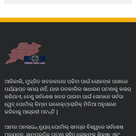
ଆଜିକାଲି, ମୁଦ୍ରିତ ଖବରକାଗଜ ପଢିବା ପାଇଁ ଲୋକଙ୍କ ପାଖରେ
ପର୍ଯ୍ୟାପ୍ତ ସମୟ ନାହିଁ, ଯାହା ଗତକାଲିର ସାଧାରଣ ଘଟଣାକୁ କଭର୍
କରିଥାଏ, ତେଣୁ ସର୍ବଶେଷ ଖବର ପାଇବା ପାଇଁ ସେମାନେ ସର୍ବଦା
ୱେବ୍ ପୋର୍ଟାଲ୍ କିମ୍ବା ଇଲେକ୍ଟ୍ରୋନିକ୍ ମିଡିଆ ଅନୁସରଣ
କରିବାକୁ ଆଗ୍ରହୀ ଅଟନ୍ତି |
ଆମର ଅନଲାଇନ୍ ନ୍ୟୁଜ୍ ପୋର୍ଟାଲ୍ ସମଗ୍ର ବିଶ୍ୱରେ ସର୍ବଶେଷ
ଅଦ୍ୟତନ, ସାମ୍ପ୍ରତିକ ଘଟଣା ସହିତ ଲୋକଙ୍କୁ ଶିକ୍ଷା ଏବଂ