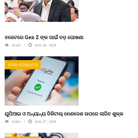
ବଜେଟରେ Gen Z ଙ୍କ ପାଇଁ ବଡ଼ ଘୋଷଣା
15163
AUG 06, 2026
ଦେଶ-ଦେଶାନ୍ତର
ୟୁପିଆଇ ଓ ଅନ୍ୟାନ୍ୟ ଡିଜିଟାଲ୍ ନେଣଦେଣ ଉପରେ ଲାଗିବ ଶୁଳ୍କ
13461
AUG 07, 2026