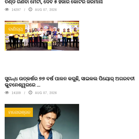
ତଣ୍ଡ ଗଣିବା ମେଟା, ଦେବ ୫ ହଜାର କୋଟିର ଜରିମାନା
14297
AUG 07, 2026
ବାଣିଜ୍ୟ
ସୁଗନ୍ଧ ଉତ୍କର୍ଷର ୭୭ ବର୍ଷ ପାଳନ କରୁଛି, ସାଇକଲ ପିୟୋର୍‌ ଅଗରବତୀ
ଭୁବନେଶ୍ୱରରେ ...
14109
AUG 07, 2026
ମନୋରଞ୍ଜନ