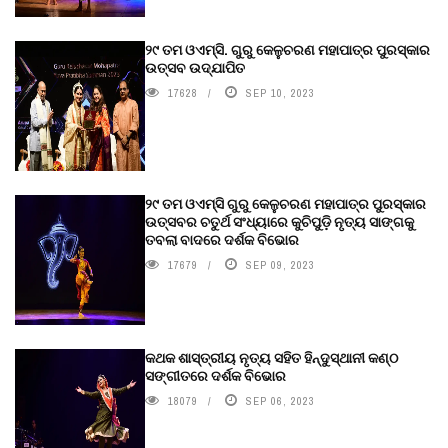
୨୯ ତମ ଓଏମ୍‌ସି. ଗୁରୁ କେଳୁଚରଣ ମହାପାତ୍ର ପୁରସ୍କାର
ଉତ୍ସବ ଉଦ୍‍ଯାପିତ
17628
SEP 10, 2023
୨୯ ତମ ଓଏମ୍‌ସି ଗୁରୁ କେଳୁଚରଣ ମହାପାତ୍ର ପୁରସ୍କାର
ଉତ୍ସବର ଚତୁର୍ଥ ସଂଧ୍ୟାରେ କୁଚିପୁଡ଼ି ନୃତ୍ୟ ସାଙ୍ଗକୁ
ତବଲା ବାଦରେ ଦର୍ଶକ ବିଭୋର
17679
SEP 09, 2023
କଥକ ଶାସ୍ତ୍ରୀୟ ନୃତ୍ୟ ସହିତ ହିନ୍ଦୁସ୍ଥାନୀ କଣ୍ଠ
ସଙ୍ଗୀତରେ ଦର୍ଶକ ବିଭୋର
18079
SEP 06, 2023