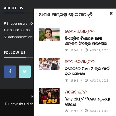
ABOUT US
ଆପଣ ଆଗ୍ରହୀ ହୋଇପାରନ୍ତି
Bhubaneswar, Odisha, India
0 00000 000 00
ଦେଶ-ଦେଶାନ୍ତର
odishanewslens@gmail.com
ବିଏସ୍‌ପିର ବିଧାୟକ ଉମା
ଶଙ୍କର ସିଂହଙ୍କ ପରଲୋକ
15049
AUG 06, 2026
FOLLOW US
ଦେଶ-ଦେଶାନ୍ତର
ବଜେଟରେ Gen Z ଙ୍କ ପାଇଁ
ବଡ଼ ଘୋଷଣା
15163
AUG 06, 2026
ମନୋରଞ୍ଜନ
HOME
CONTACT US
ABOUT US
‘ଲକ୍ ଅପ୍ ୨’ ବିଜେତା ଶ୍ରେୟା
କାଲରା
© Copyright
Odisha News Lens 4.1
. All rights reserved. in association
with
Konect.In
14763
AUG 06, 2026