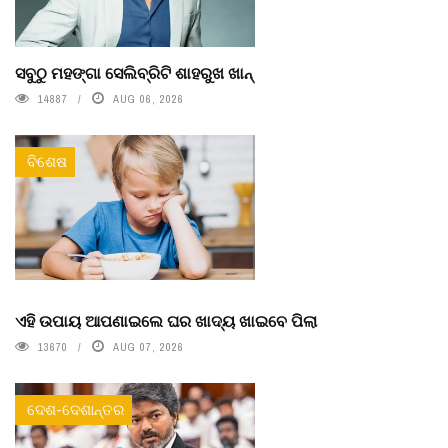
ସବୁଠୁ ମହଙ୍ଗା ସେଲିବ୍ରିଟି ଶାହରୁଖ ଖାନ୍
14887
AUG 06, 2026
ବିଶେଷ
ଏହି ଉପାୟ ଆପଣାଇଲେ ଘର ଖାଦ୍ୟ ଖାଇବେ ପିଲା
13670
AUG 07, 2026
ଦେଶ-ଦେଶାନ୍ତର