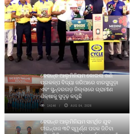
ବେଦାନ୍ତ ଆଲୁମିନିୟମ କୋଇଲା ଖଣି
ପ୍ରକଳ୍ପ ବିଦ୍ୟା ଜରିଆରେ ଝାରସୁଗୁଡ଼ା
ଏବଂ ସୁନ୍ଦରଗଡ଼ ଜିଲ୍ଲାରେ ଗ୍ରାମୀଣ
ଶିକ୍ଷାକୁ ସୁଦୃଢ଼ କରୁଛି
14146
AUG 04, 2026
ବେଦାନ୍ତ ଆଲୁମିନିୟମ ସମର୍ଥିତ ଯୁବ
ତୀରନ୍ଦାଜ ୩ଟି ସ୍ୱର୍ଣ୍ଣ ପଦକ ଜିତିବା