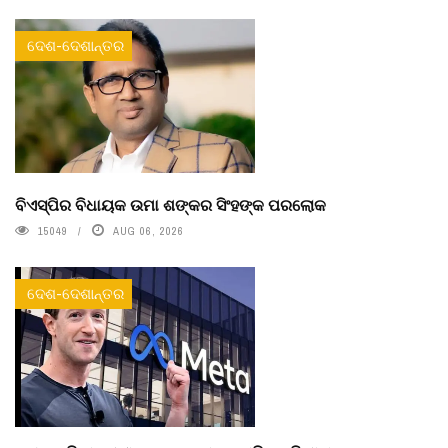
ଦେଶ-ଦେଶାନ୍ତର
ବିଏସ୍‌ପିର ବିଧାୟକ ଉମା ଶଙ୍କର ସିଂହଙ୍କ ପରଲୋକ
15049
AUG 06, 2026
ଦେଶ-ଦେଶାନ୍ତର