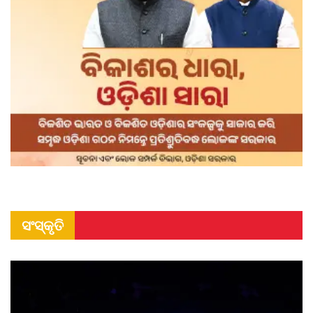
ସଂସ୍କୃତି