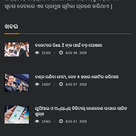
ସୂଚନା ଦେବାରେ ଏକ ପ୍ରମୁଖ ଭୂମିକା ଗ୍ରହଣ କରିଥାଏ |
ଖବର
ବଜେଟରେ Gen Z ଙ୍କ ପାଇଁ ବଡ଼ ଘୋଷଣା
15163
AUG 06, 2026
ତଣ୍ଡ ଗଣିବା ମେଟା, ଦେବ ୫ ହଜାର କୋଟିର ଜରିମାନା
14297
AUG 07, 2026
ୟୁପିଆଇ ଓ ଅନ୍ୟାନ୍ୟ ଡିଜିଟାଲ୍ ନେଣଦେଣ ଉପରେ ଲାଗିବ
ଶୁଳ୍କ
13461
AUG 07, 2026