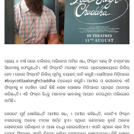
ପ୍ରାୟ ୪ ବର୍ଷ ପରେ ବଲିଉଡ୍‌ ଅଭିନେତା ଅମିର ଖାନ୍‌ ଫିଲ୍ମ 'ଲାଲ୍‌ ସିଂ ଚଡ୍ଡା'ସହ
ସିନେମାକୁ ଫେରୁଛନ୍ତି। ଏହି ଫିଲ୍ମଟି ଅଗଷ୍ଟ ୧୧ରେ ପ୍ରେକ୍ଷାଳୟରେ ରିଲିଜ୍‌
ହେବ। ହେଲେ ଫିଲ୍ମଟି ରିଲିଜ୍‌ ପୂର୍ବରୁ ବୟକଟ୍‌ ଦାବି କରୁଛି। ସୋସିଆଲ ମିଡ଼ିଆରେ
#boycottlaalsinghchaddha ଟ୍ରେଣ୍ଡ କରୁଛି। ଆମୀର ଓ କରୀନାଙ୍କ ଏହି
ଫିଲ୍ମକୁ ନ ଦେଖିବା ପାଇଁ କିଛି ଲୋକ ସୋଶାଲ ମିଡିଆରେ ପ୍ରଚାର ଆରମ୍ଭ
କରିଛନ୍ତି। ଏହି ଫିଲ୍ମ ହିନ୍ଦୁ ମାନଙ୍କ ଭାବନାକୁ ଆଘାତ ଦେଇଥିବା ଅଭିଯୋଗ
ଉଠିଛି।
ସେପଟେ ମୁହଁ ଖୋଲିଛନ୍ତି ଆମୀର ଖାନ୍‌ । ଅମୀର କହିଛନ୍ତି, ଗୋଟିଏ ଫିଲ୍ମ
ବନାଇବାକୁ ଅନେକ ଟଙ୍କା ଖର୍ଚ୍ଚ ହୁଏ। ଏଥିରେ ଜଣଙ୍କର ନୁହେଁ ଅନେକ
ଲୋକଙ୍କର ପରିଶ୍ରମ ଓ ଆଶା ବାନ୍ଧି ହୋଇରହିଥାଏ। ଏପରି ସ୍ଥଳେ ଲାଲ ସିଂହ
ଚଡ୍ଡା’ ଫିଲ୍ମକୁ ଏପରି ବିରୋଧ କରିବା ବାସ୍ତବରେ କଷ୍ଟଦାୟକ। କିଛି ଲୋକେ