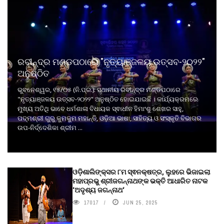
ରବୀନ୍ଦ୍ର ମଣ୍ଡପଠାରେ "ନୃତ୍ୟାଞ୍ଜଳୟ ଉତ୍ସବ-୨୦୨୨"
ଅନୁଷ୍ଠିତ
ଭୁବନେଶ୍ୱର, ୧୫/୦୫ (ନି.ପ୍ର.): ସ୍ଥାନୀୟ ରବୀନ୍ଦ୍ର ମଣ୍ଡପଠାରେ
"ନୃତ୍ୟାଞ୍ଜଳୟ ଉତ୍ସବ-୨୦୨୨" ଅନୁଷ୍ଠିତ ହୋଇଯାଇଛି । କାର୍ଯ୍ୟକ୍ରମରେ
ମୁଖ୍ୟ ଅତିଥି ଭାବେ ଧର୍ମଶାଳା ବିଧାୟକ ସ୍ଵାଧୀନ ହିମାଂଶୁ ଶେଖର ସାହୁ,
ପଦ୍ମଶ୍ରୀ ଗୁରୁ କୁମକୁମ ମହାନ୍ତି, ଓଡ଼ିଆ ଭାଷା, ସାହିତ୍ୟ ଓ ସଂସ୍କୃତି ବିଭାଗର
ଉପ-ନିର୍ଦ୍ଦେଶିକା ଶ୍ରୀମ ...
ଓଡ଼ିଶାଲିଙ୍କ୍ସର ୮ମ ସ୍ଵନକ୍ଷତ୍ର, ଲୁହରେ ଭିଜାଇଲା
ମହାପ୍ରଭୁ ଶ୍ରୀଜଗନ୍ନାଥଙ୍କ ଭକ୍ତି ଆଧାରିତ ନାଟକ
‘ଅଦୃଶ୍ୟ ଜଗନ୍ନାଥ‘
17017
JUN 25, 2025