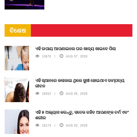
ବିଶେଷ
ଏହି ଉପାୟ ଆପଣାଇଲେ ଘର ଖାଦ୍ୟ ଖାଇବେ ପିଲା
13670
AUG 07, 2026
ଏହି ସ୍ଥାନରେ କଳାଜାଇ ଥିଲେ ସୁଖୀ ହୋଇଥାଏ ଦାମ୍ପତ୍ୟ
ଜୀବନ
15552
AUG 05, 2026
ଏହି ୫ ଅଭ୍ୟାସ କରନ୍ତୁ, ସତେଜ ରହିବ ଆପଣଙ୍କ ଚର୍ମ ଏବଂ
ଶରୀର
16174
AUG 02, 2026