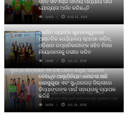
ସହିତ ସିବିଏସ୍ଇ ଜାତୀୟ ପର୍ଯ୍ୟାୟ ପାଇଁ
ଯୋଗ୍ୟତା ଅର୍ଜନ କରିଛନ୍ତି
14439
AUG 01, 2026
ଏକ୍ଜିମ ବ୍ୟାଙ୍କ ଭୁବନେଶ୍ୱରରେ
ଆଞ୍ଚଳିକ କାର୍ଯ୍ୟାଳୟ ସ୍ଥାପନ କରିବ,
ଓଡ଼ିଶାର ରପ୍ତାନିକାରୀଙ୍କ ସହିତ ନିଜର
ନିୟୋଜନତାକୁ ଗଭୀର କରିବ
14608
JUL 31, 2026
ସୁଗନ୍ଧ ଉତ୍କର୍ଷର ୭୭ ବର୍ଷ ପାଳନ କରୁଛି, ସାଇକଲ
ବେଦାନ୍ତ ଆଲୁମିନିୟମ କୋଇଲା ଖଣି
ପିୟୋର୍‌ ଅଗରବତୀ ଭୁବନେଶ୍ୱରରେ ପାର୍ବଣ କାଳୀନ
ଝାରସୁଗୁଡା ଏବଂ ସୁନ୍ଦରଗଡ଼ ଜିଲ୍ଲାରେ
ନବସୃଜନ ଉନ୍ମୋଚନ କଲା
ଦିବ୍ୟାଙ୍ଗଙ୍କ ପାଇଁ ସହାୟତାକୁ ବ୍ୟାପକ
ବାଉଁଶ ବିହୀନ କଠିନ ଧୂପ ଏବଂ ମେଦିନୀ ଜୁଡୱା କପ୍‌ ସାମ୍ବ୍ରାନି ପ୍ରଦର୍ଶିତ କରୁଛି; ନବସୃଜନ,
କରିଛି
ଦୀର୍ଘସ୍ଥାୟିତା ଏବଂ ଆଧ୍ୟାତ୍ମିକ ଅନୁଭୂତି ସହିତ ଓଡ଼ିଶା ପ୍ରତି ପ୍ରତିବଦ୍ଧତା ପୁନଃ ସୁଦୃଢୀକରଣ କରୁଛି
14258
JUL 29, 2026