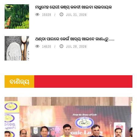
ମଧୁମେହ ରୋଗୀ କଞ୍ଚା କଳଦୀ ଖାଇବା ଲାଭଦାୟକ
15028
JUL 31, 2026
ଥଣ୍ଡା ପାଗରେ କେଉଁ ଖାଦ୍ୟ ଖାଇବେ ଜାଣନ୍ତୁ.....
14520
JUL 28, 2026
ବାଣିଜ୍ୟ