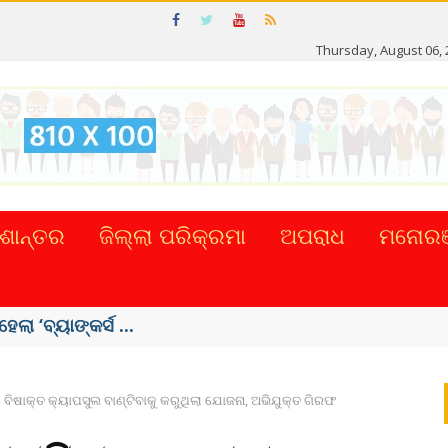
Thursday, August 06, 
ଶାନ୍ତର
ଜିଲ୍ଲା ପରିକ୍ରମା
ଅପରାଧ
ମନୋରଞ
ମୃତ
ବିଷାକ୍ତ କ୍ୟାପସୁଲ ବାଣ୍ଟିବାକୁ କରୁଥିଲା ଯୋଜନା, ଅଭିଯୁକ୍ତ ଗିରଫ