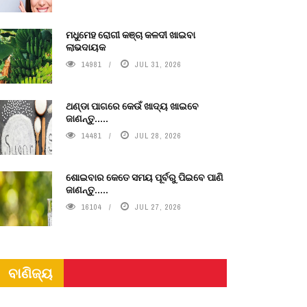
ମଧୁମେହ ରୋଗୀ କଞ୍ଚା କଳଦୀ ଖାଇବା
ଲାଭଦାୟକ
14981
JUL 31, 2026
ଥଣ୍ଡା ପାଗରେ କେଉଁ ଖାଦ୍ୟ ଖାଇବେ
ଜାଣନ୍ତୁ.....
14481
JUL 28, 2026
ଶୋଇବାର କେତେ ସମୟ ପୂର୍ବରୁ ପିଇବେ ପାଣି
ଜାଣନ୍ତୁ.....
16104
JUL 27, 2026
ବାଣିଜ୍ୟ