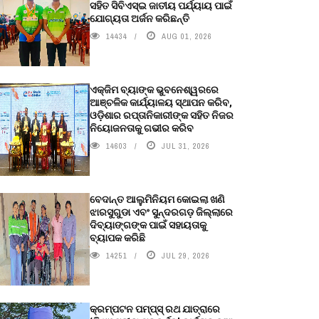
ସହିତ ସିବିଏସ୍ଇ ଜାତୀୟ ପର୍ଯ୍ୟାୟ ପାଇଁ
ଯୋଗ୍ୟତା ଅର୍ଜନ କରିଛନ୍ତି
14434
AUG 01, 2026
ଏକ୍ଜିମ ବ୍ୟାଙ୍କ ଭୁବନେଶ୍ୱରରେ
ଆଞ୍ଚଳିକ କାର୍ଯ୍ୟାଳୟ ସ୍ଥାପନ କରିବ,
ଓଡ଼ିଶାର ରପ୍ତାନିକାରୀଙ୍କ ସହିତ ନିଜର
ନିୟୋଜନତାକୁ ଗଭୀର କରିବ
14603
JUL 31, 2026
ବେଦାନ୍ତ ଆଲୁମିନିୟମ କୋଇଲା ଖଣି
ଝାରସୁଗୁଡା ଏବଂ ସୁନ୍ଦରଗଡ଼ ଜିଲ୍ଲାରେ
ଦିବ୍ୟାଙ୍ଗଙ୍କ ପାଇଁ ସହାୟତାକୁ
ବ୍ୟାପକ କରିଛି
14251
JUL 29, 2026
କ୍ରମ୍ପଟନ ପମ୍ପ୍‌ସ୍‌ ରଥ ଯାତ୍ରାରେ