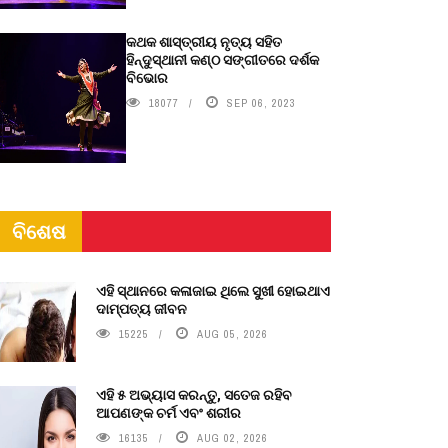
କଥକ ଶାସ୍ତ୍ରୀୟ ନୃତ୍ୟ ସହିତ
ହିନ୍ଦୁସ୍ଥାନୀ କଣ୍ଠ ସଙ୍ଗୀତରେ ଦର୍ଶକ
ବିଭୋର
18077
SEP 06, 2023
ବିଶେଷ
ଏହି ସ୍ଥାନରେ କଳାଜାଇ ଥିଲେ ସୁଖୀ ହୋଇଥାଏ
ଦାମ୍ପତ୍ୟ ଜୀବନ
15225
AUG 05, 2026
ଏହି ୫ ଅଭ୍ୟାସ କରନ୍ତୁ, ସତେଜ ରହିବ
ଆପଣଙ୍କ ଚର୍ମ ଏବଂ ଶରୀର
16135
AUG 02, 2026