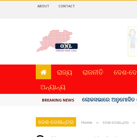
ABOUT
CONTACT
ରାଜ୍ୟ
ରାଜନୀତି
ଦେଶ-ଦେ
ଅନ୍ୟାନ୍ୟ
ଭୁଶୁଡ଼ିଲା ପୁରୁଣା କୋଠା, ୬ 
BREAKING NEWS
ଦେଶ-ଦେଶାନ୍ତର
Home
››
ଦେଶ-ଦେଶାନ୍ତର
››