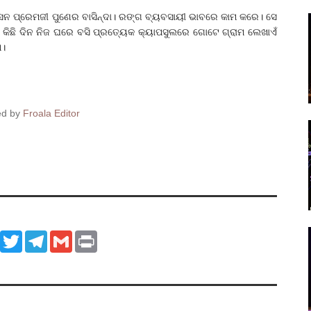
ୁସେନ ପ୍ରେମଜୀ ପୁଣେର ବାସିନ୍ଦା। ରଙ୍ଗ ବ୍ୟବସାୟୀ ଭାବରେ କାମ କରେ। ସେ
 କିଛି ଦିନ ନିଜ ଘରେ ବସି ପ୍ରତ୍ୟେକ କ୍ୟାପସୁଲରେ ଗୋଟେ ଗ୍ରାମ ଲେଖାଏଁ
ା।
ed by
Froala Editor
ook
WhatsApp
Twitter
Telegram
Gmail
Print