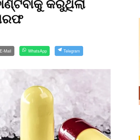
ଣ୍ଟିବାକୁ କରୁଥିଲା
ଗିରଫ
E-Mail
WhatsApp
Telegram