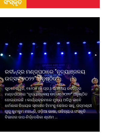
ସଂସ୍କୃତି
ରବୀନ୍ଦ୍ର ମଣ୍ଡପଠାରେ "ନୃତ୍ୟାଞ୍ଜଳୟ
ଉତ୍ସବ-୨୦୨୨" ଅନୁଷ୍ଠିତ
ଭୁବନେଶ୍ୱର, ୧୫/୦୫ (ନି.ପ୍ର.): ସ୍ଥାନୀୟ ରବୀନ୍ଦ୍ର
ମଣ୍ଡପଠାରେ "ନୃତ୍ୟାଞ୍ଜଳୟ ଉତ୍ସବ-୨୦୨୨" ଅନୁଷ୍ଠିତ
ହୋଇଯାଇଛି । କାର୍ଯ୍ୟକ୍ରମରେ ମୁଖ୍ୟ ଅତିଥି ଭାବେ
ଧର୍ମଶାଳା ବିଧାୟକ ସ୍ଵାଧୀନ ହିମାଂଶୁ ଶେଖର ସାହୁ, ପଦ୍ମଶ୍ରୀ
ଗୁରୁ କୁମକୁମ ମହାନ୍ତି, ଓଡ଼ିଆ ଭାଷା, ସାହିତ୍ୟ ଓ ସଂସ୍କୃତି
ବିଭାଗର ଉପ-ନିର୍ଦ୍ଦେଶିକା ଶ୍ରୀମ ...