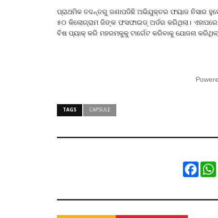
ପ୍ରାଥମିକ ତଦନ୍ତରୁ ଜଣାପଡିଛି ଅଭିଯୁକ୍ତର ଫୟାଜ ନିସାର ହ
୫୦ କିଲୋଗ୍ରାମ ଜିଙ୍କ ଫସଫାଇଡ୍ ଅର୍ଡର କରିଥିଲା। ଏହାପରେ
ବିଷ ପ୍ୟାକ୍ କରି ମହରମକୁକୁ ଟାର୍ଗେଟ କରିବାକୁ ଯୋଜନା କରିଥିଲ
Power
TAGS
CAPSULE
Faceb