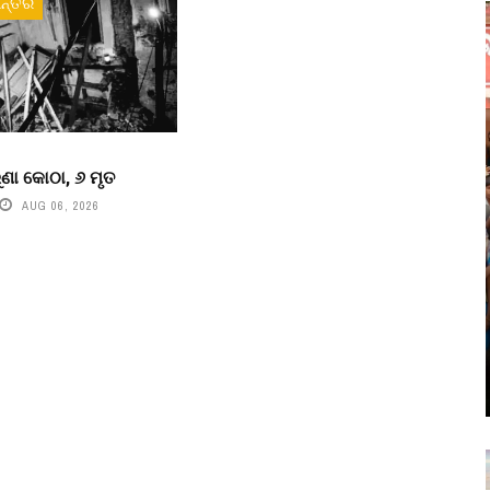
ନ୍ତର
ୁରୁଣା କୋଠା, ୬ ମୃତ
AUG 06, 2026