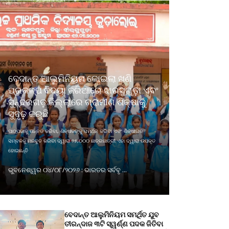
ବେଦାନ୍ତ ଆଲୁମିନିୟମ କୋଇଲା ଖଣି
ପ୍ରକଳ୍ପ ବିଦ୍ୟା ଜରିଆରେ ଝାରସୁଗୁଡ଼ା ଏବଂ
ସୁନ୍ଦରଗଡ଼ ଜିଲ୍ଲାରେ ଗ୍ରାମୀଣ ଶିକ୍ଷାକୁ
ସୁଦୃଢ଼ କରୁଛି
ପାଠପଢାକୁ ଉନ୍ନତ କରିବା, ଶିକ୍ଷକଙ୍କୁ ସମର୍ଥନ କରିବା ଏବଂ ଶିକ୍ଷାଗତ
ସମ୍ବଳକୁ ମଜବୁତ କରିବା ଦ୍ୱାରା ୨୫,୦୦୦ ଛାତ୍ରଛାତ୍ରୀ ଏହା ଦ୍ୱାରା ଉପକୃତ
ହୋଇଛନ୍ତି
ଭୁବନେଶ୍ୱର ୦୪/୦୮/୨୦୨୬ : ଭାରତର ସର୍ବବୃ ...
ବେଦାନ୍ତ ଆଲୁମିନିୟମ ସମର୍ଥିତ ଯୁବ
ତୀରନ୍ଦାଜ ୩ଟି ସ୍ୱର୍ଣ୍ଣ ପଦକ ଜିତିବା