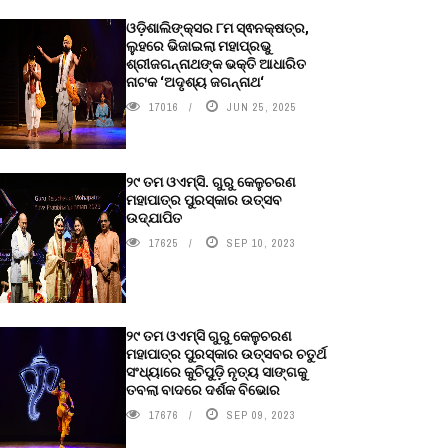
ଓଡ଼ିଶାଲିଙ୍କ୍ସର ୮ମ ସ୍ଵନକ୍ଷତ୍ର,
ଲୁହରେ ଭିଜାଇଲା ମହାପ୍ରଭୁ
ଶ୍ରୀଜଗନ୍ନାଥଙ୍କ ଭକ୍ତି ଆଧାରିତ
ନାଟକ ‘ଅଦୃଶ୍ୟ ଜଗନ୍ନାଥ‘
17016
JUN 25, 2025
୨୯ ତମ ଓଏମ୍‌ସି. ଗୁରୁ କେଳୁଚରଣ
ମହାପାତ୍ର ପୁରସ୍କାର ଉତ୍ସବ
ଉଦ୍‍ଯାପିତ
17625
SEP 10, 2023
୨୯ ତମ ଓଏମ୍‌ସି ଗୁରୁ କେଳୁଚରଣ
ମହାପାତ୍ର ପୁରସ୍କାର ଉତ୍ସବର ଚତୁର୍ଥ
ସଂଧ୍ୟାରେ କୁଚିପୁଡ଼ି ନୃତ୍ୟ ସାଙ୍ଗକୁ
ତବଲା ବାଦରେ ଦର୍ଶକ ବିଭୋର
17676
SEP 09, 2023