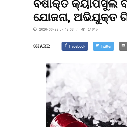
ବିଷାକ୍ତ କ୍ୟାପସୁଲ ବା
ଯୋଜନା, ଅଭିଯୁକ୍ତ 
2026-06-28 07:48:03
14645
SHARE:
Facebook
Twitter