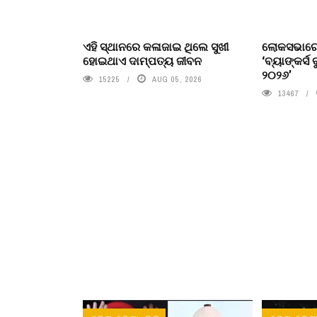
ଏହି ସ୍ଥାନରେ କଳାଜାଇ ଥିଲେ ସୁଖୀ
ଲୋକସଭାରେ
ହୋଇଥାଏ ଦାମ୍ପତ୍ୟ ଜୀବନ
‘ବ୍ୟାଙ୍କର୍ସ 
୨୦୨୬’
15225
AUG 05, 2026
13467