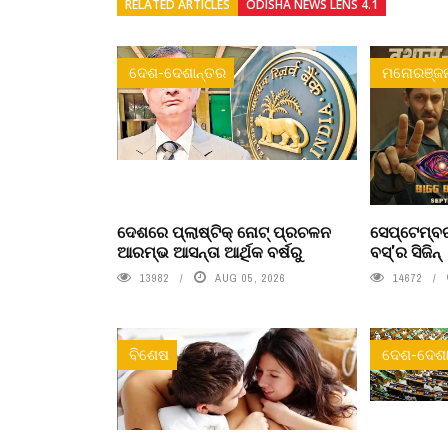
RELATED ARTICLES
ODISHA NEWS LENS 4.1
ଦେଶ-ଦେଶାନ୍ତର
ମନୋରଞ୍ଜ
ଦେଶରେ ପ୍ଲାଷ୍ଟିକ୍ ନୋଟ୍‌ ପ୍ରଚଳନ
ସେପ୍ଟେମ୍ବର
ଆରମ୍ଭ ଆସନ୍ତା ଆର୍ଥିକ ବର୍ଷରୁ
ବସ୍'ର ସିଜିନ୍
13982
AUG 05, 2026
14672
ବିଶେଷ
ଦେଶ-ଦେଶା