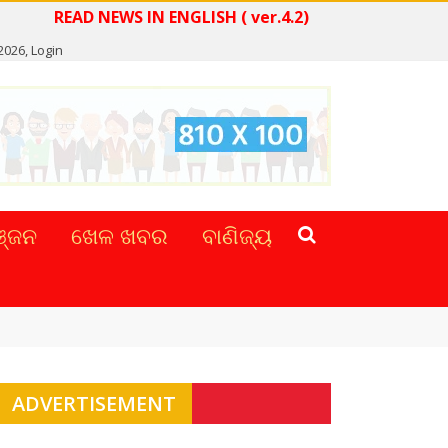
READ NEWS IN ENGLISH ( ver.4.2)
2026,
Login
୍ଜନ
ଖେଳ ଖବର
ବାଣିଜ୍ୟ
ADVERTISEMENT