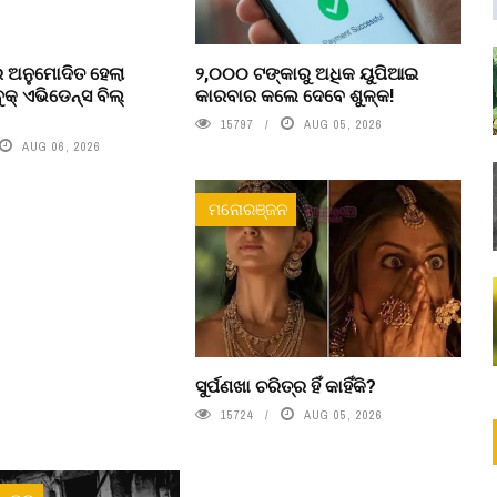
 ଅନୁମୋଦିତ ହେଲା
୨,୦୦୦ ଟଙ୍କାରୁ ଅଧିକ ୟୁପିଆଇ
ବୁକ୍ ଏଭିଡେନ୍ସ ବିଲ୍
କାରବାର କଲେ ଦେବେ ଶୁଳ୍କ!
15797
AUG 05, 2026
AUG 06, 2026
ମନୋରଞ୍ଜନ
ସୁର୍ପଣଖା ଚରିତ୍ର ହିଁ କାହିଁକି?
15724
AUG 05, 2026