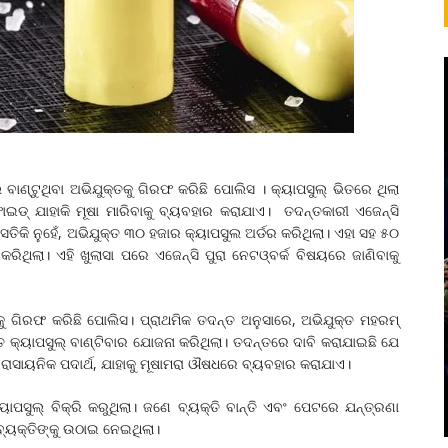
ବାଣ୍ଟୁଥିବା ଅଭିଯୁକ୍ତକୁ ଗିରଫ କରିଛି ପୋଲିସ । କ୍ୟାପସୁଲ୍ ଭିତରେ ଥିଲା
ଇଡ୍ ଯାହାକି ମୂଷା ମାରିବାକୁ ବ୍ୟବହାର କରାଯାଏ। ତଦନ୍ତକାରୀ ଏଜେନ୍ସି
ତିକି ନୁହେଁ, ଅଭିଯୁକ୍ତ ୩୦ ହଜାର କ୍ୟାପସୁଲ ଅର୍ଡର କରିଥିଲା। ଏହା ସହ ୫୦
ରିଥିଲା। ଏହି ଖୁଲାସା ପରେ ଏଜେନ୍ସି ପୁରା ନେଟଓ୍ବର୍କ ବିଷୟରେ ଜାଣିବାକୁ
ୁ ଗିରଫ କରିଛି ପୋଲିସ। ପ୍ରାଥମିକ ତଦନ୍ତ ଅନୁସାରେ, ଅଭିଯୁକ୍ତ ମହରମ୍
 କ୍ୟାପସୁଲ୍ ବାଣ୍ଟିବାର ଯୋଜନା କରିଥିଲା। ତଦନ୍ତରେ ଦାବି କରାଯାଇଛି ଯେ
ତ ରାସାୟନିକ ପଦାର୍ଥ, ଯାହାକୁ ମୂଷାମରା ଔଷଧରେ ବ୍ୟବହାର କରାଯାଏ।
କ୍ୟାପସୁଲ୍ ବିକ୍ରି କରୁଥିଲା। ଜଣେ ବ୍ୟକ୍ତି ବାନ୍ତି ଏବଂ ପେଟରେ ଯନ୍ତ୍ରଣା
୍ୟକ୍ତିଙ୍କୁ ଉଠାଇ ନେଇଥିଲା।