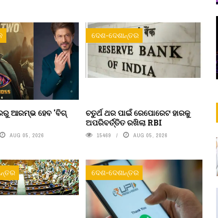
ନ
ଦେଶ-ଦେଶାନ୍ତର
ରୁ ଆରମ୍ଭ ହେବ 'ବିଗ୍
ଚତୁର୍ଥ ଥର ପାଇଁ ରେପୋରେଟ ହାରକୁ
ଅପରିବର୍ତ୍ତିତ ରଖିଲା RBI
AUG 05, 2026
15469
AUG 05, 2026
ନ୍ତର
ଦେଶ-ଦେଶାନ୍ତର