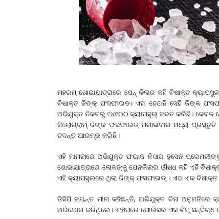
ମହରମ୍ ଶୋଭାଯାତ୍ରାରେ ପେନ୍ କିଲର କହି ବିଷାକ୍ତ କ୍ୟାପସୁଲ 
ବିଷାକ୍ତ ଜିଙ୍କ୍ ଫସଫାଇଡ। ଏହା ହେଉଛି ସେହି ଜିଙ୍କ ଫସଫା
ଅଭିଯୁକ୍ତ ନିକଟରୁ ୧୪୯୦୦ କ୍ୟାପସୁଲ୍ ଜବତ କରିଛି। କେବଳ ସେ
କିଲୋଗ୍ରାମ୍ ଜିଙ୍କ ଫସଫାଇଡ୍ ମଗାଇବାର ମଧ୍ୟ ପ୍ରସ୍ତୁତି କ
ତଦନ୍ତ ଆରମ୍ଭ କରିଛି।
ଏହି ମାମଲାରେ ଅଭିଯୁକ୍ତ ଫୟାଜ ନିସାର ହୁସେନ ପ୍ରେମଜୀଙ୍କ
ଶୋଭାଯାତ୍ରାରେ ଲୋକଙ୍କୁ ପେନକିଲର ଔଷଧ କହି ଏହି ବିଷାକ୍ତ
ଏହି କ୍ୟାପସୁଲରେ ଥିଲା ଜିଙ୍କ୍ ଫସଫାଇଡ୍ । ଏହା ଏକ ବିଷାକ୍
ଡିସିପି ଜୟନ୍ତ ମୀନା କହିଛନ୍ତି, ଅଭିଯୁକ୍ତ ବିନା ଅନୁମତିରେ 
ଅଭିଯୋଗ କରିଥିଲେ। ଏହାପରେ ପୋଲିସର ଏକ ଟିମ୍ ସନ୍ଦିଗ୍ଧ ବ