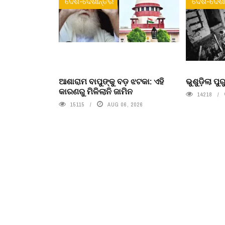
ଦେଶ-ଦେଶାନ୍ତର
ଦେଶ-ଦେଶା
ଆଶାରାମ ବାପୁଙ୍କୁ ବଡ଼ ଝଟକା: ଏହି
ଭୁଶୁଡ଼ିଲା ପ
କାରଣରୁ ମିଳିଲାନି ଜାମିନ
14218
15115
AUG 06, 2026