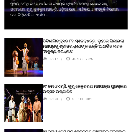
ମୁଖ୍ୟ ଅତିଥି ଭାବେ ଧର୍ମଶାଳା ବିଧାୟକ ସ୍ଵାଧୀନ ହିମାଂଶୁ ଶେଖର ସାହୁ,
ପଦ୍ମଶ୍ରୀ ଗୁରୁ କୁମକୁମ ମହାନ୍ତି, ଓଡ଼ିଆ ଭାଷା, ସାହିତ୍ୟ ଓ ସଂସ୍କୃତି ବିଭାଗର
ଉପ-ନିର୍ଦ୍ଦେଶିକା ଶ୍ରୀମ ...
ଓଡ଼ିଶାଲିଙ୍କ୍ସର ୮ମ ସ୍ଵନକ୍ଷତ୍ର, ଲୁହରେ ଭିଜାଇଲା
ମହାପ୍ରଭୁ ଶ୍ରୀଜଗନ୍ନାଥଙ୍କ ଭକ୍ତି ଆଧାରିତ ନାଟକ
‘ଅଦୃଶ୍ୟ ଜଗନ୍ନାଥ‘
17017
JUN 25, 2025
୨୯ ତମ ଓଏମ୍‌ସି. ଗୁରୁ କେଳୁଚରଣ ମହାପାତ୍ର ପୁରସ୍କାର
ଉତ୍ସବ ଉଦ୍‍ଯାପିତ
17628
SEP 10, 2023
୨୯ ତମ ଓଏମ୍‌ସି ଗୁରୁ କେଳୁଚରଣ ମହାପାତ୍ର ପୁରସ୍କାର