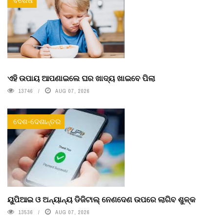
ବିଶେଷ
ଏହି ଉପାୟ ଆପଣାଇଲେ ଘର ଖାଦ୍ୟ ଖାଇବେ ପିଲା
13746
AUG 07, 2026
ଦେଶ-ଦେଶାନ୍ତର
ୟୁପିଆଇ ଓ ଅନ୍ୟାନ୍ୟ ଡିଜିଟାଲ୍ ନେଣଦେଣ ଉପରେ ଲାଗିବ ଶୁଳ୍କ
13536
AUG 07, 2026