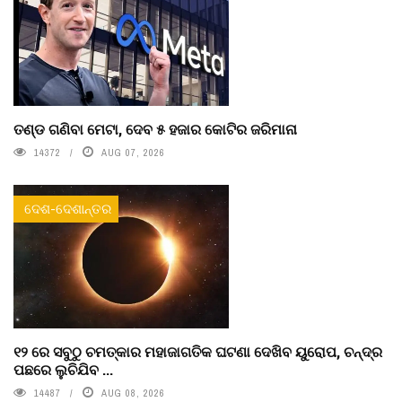
ତଣ୍ଡ ଗଣିବା ମେଟା, ଦେବ ୫ ହଜାର କୋଟିର ଜରିମାନା
14372
AUG 07, 2026
ଦେଶ-ଦେଶାନ୍ତର
୧୨ ରେ ସବୁଠୁ ଚମତ୍କାର ମହାଜାଗତିକ ଘଟଣା ଦେଖିବ ୟୁରୋପ, ଚନ୍ଦ୍ର
ପଛରେ ଲୁଚିଯିବ ...
14487
AUG 08, 2026