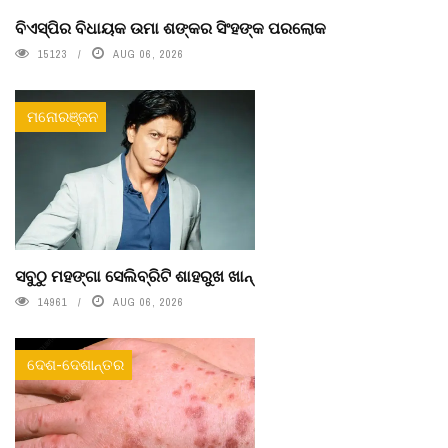
ବିଏସ୍‌ପିର ବିଧାୟକ ଉମା ଶଙ୍କର ସିଂହଙ୍କ ପରଲୋକ
15123
AUG 06, 2026
ମନୋରଞ୍ଜନ
ସବୁଠୁ ମହଙ୍ଗା ସେଲିବ୍ରିଟି ଶାହରୁଖ ଖାନ୍
14961
AUG 06, 2026
ଦେଶ-ଦେଶାନ୍ତର