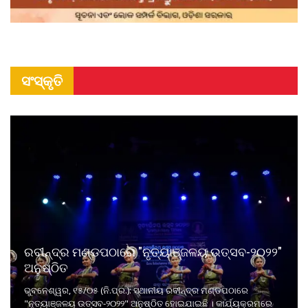
ସଂସ୍କୃତି
ରବୀନ୍ଦ୍ର ମଣ୍ଡପଠାରେ "ନୃତ୍ୟାଞ୍ଜଳୟ ଉତ୍ସବ-୨୦୨୨"
ଅନୁଷ୍ଠିତ
ଭୁବନେଶ୍ୱର, ୧୫/୦୫ (ନି.ପ୍ର.): ସ୍ଥାନୀୟ ରବୀନ୍ଦ୍ର ମଣ୍ଡପଠାରେ
"ନୃତ୍ୟାଞ୍ଜଳୟ ଉତ୍ସବ-୨୦୨୨" ଅନୁଷ୍ଠିତ ହୋଇଯାଇଛି । କାର୍ଯ୍ୟକ୍ରମରେ