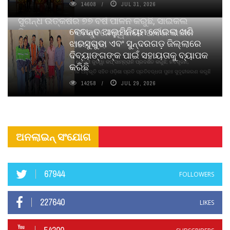
14608
JUL 31, 2026
ସୁଗନ୍ଧ ଉତ୍କର୍ଷର ୭୭ ବର୍ଷ ପାଳନ କରୁଛି, ସାଇକଲ
ବେଦାନ୍ତ ଆଲୁମିନିୟମ କୋଇଲା ଖଣି
ପିୟୋର୍‌ ଅଗରବତୀ ଭୁବନେଶ୍ୱରରେ ପାର୍ବଣ କାଳୀନ
ଝାରସୁଗୁଡା ଏବଂ ସୁନ୍ଦରଗଡ଼ ଜିଲ୍ଲାରେ
ନବସୃଜନ ଉନ୍ମୋଚନ କଲା
ଦିବ୍ୟାଙ୍ଗଙ୍କ ପାଇଁ ସହାୟତାକୁ ବ୍ୟାପକ
ବାଉଁଶ ବିହୀନ କଠିନ ଧୂପ ଏବଂ ମେଦିନୀ ଜୁଡୱା କପ୍‌ ସାମ୍ବ୍ରାନି ପ୍ରଦର୍ଶିତ କରୁଛି; ନବସୃଜନ,
କରିଛି
ଦୀର୍ଘସ୍ଥାୟିତା ଏବଂ ଆଧ୍ୟାତ୍ମିକ ଅନୁଭୂତି ସହିତ ଓଡ଼ିଶା ପ୍ରତି ପ୍ରତିବଦ୍ଧତା ପୁନଃ ସୁଦୃଢୀକରଣ କରୁଛି
14258
JUL 29, 2026
ଅନଲାଇନ୍ ସଂଯୋଗ
67944
FOLLOWERS
227640
LIKES