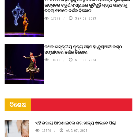
ଉତ୍ସବର ଚତୁର୍ଥ ସଂଧ୍ୟାରେ କୁଚିପୁଡ଼ି ନୃତ୍ୟ ସାଙ୍ଗକୁ
ତବଲା ବାଦରେ ଦର୍ଶକ ବିଭୋର
17679
SEP 09, 2023
କଥକ ଶାସ୍ତ୍ରୀୟ ନୃତ୍ୟ ସହିତ ହିନ୍ଦୁସ୍ଥାନୀ କଣ୍ଠ
ସଙ୍ଗୀତରେ ଦର୍ଶକ ବିଭୋର
18079
SEP 06, 2023
ବିଶେଷ
ଏହି ଉପାୟ ଆପଣାଇଲେ ଘର ଖାଦ୍ୟ ଖାଇବେ ପିଲା
13746
AUG 07, 2026