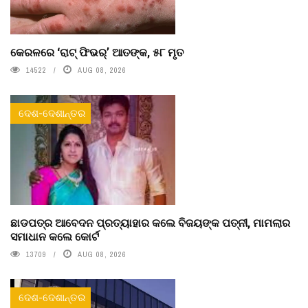
କେରଳରେ ‘ରାଟ୍ ଫିଭର୍’ ଆତଙ୍କ, ୫୮ ମୃତ
14522
AUG 08, 2026
ଦେଶ-ଦେଶାନ୍ତର
ଛାଡପତ୍ର ଆବେଦନ ପ୍ରତ୍ୟାହାର କଲେ ବିଜୟଙ୍କ ପତ୍ନୀ, ମାମଲାର
ସମାଧାନ କଲେ କୋର୍ଟ
13709
AUG 08, 2026
ଦେଶ-ଦେଶାନ୍ତର