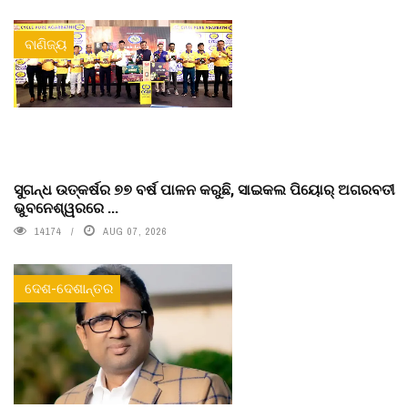
ବାଣିଜ୍ୟ
ସୁଗନ୍ଧ ଉତ୍କର୍ଷର ୭୭ ବର୍ଷ ପାଳନ କରୁଛି, ସାଇକଲ ପିୟୋର୍‌ ଅଗରବତୀ
ଭୁବନେଶ୍ୱରରେ ...
14174
AUG 07, 2026
ଦେଶ-ଦେଶାନ୍ତର