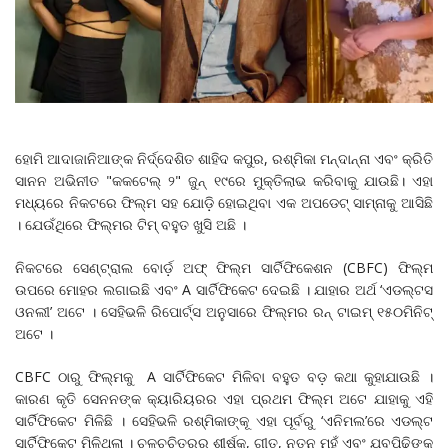
ହୋମି ଆଦାଜାନିଆଙ୍କ ନିର୍ଦ୍ଦେଶିତ ଶାହିଦ କପୁର, ରଶ୍ମିକା ମନ୍ଦାନ୍ନା ଏବଂ କ୍ରିତି
ସାନନ ଅଭିନୀତ "କକଟେଲ୍ ୨" ଜୁନ୍ ୧୯ରେ ମୁକ୍ତିଲାଭ କରିବାକୁ ଯାଉଛି। ଏହା
ମଧ୍ୟରେ ନିକଟରେ ଫିଲ୍ମ ସହ ଯୋଡ଼ି ହୋଇଥିବା ଏକ ଅପଡେଟ୍ ସାମ୍ନାକୁ ଆସିଛି
। ଯେଉଁଥିରେ ଫିଲ୍ମର ଟିମ୍ ବହୁତ ଖୁସି ଅଛି ।
ନିକଟ‌ରେ ସେଣ୍ଟ୍ରାଲ ବୋର୍ଡ଼ ଅଫ୍ ଫିଲ୍ମ ସାର୍ଟିଫିକେଶନ (CBFC) ଫିଲ୍ମ
ଉପରେ ମୋହର ଲଗାଇଛି ଏବଂ A ସାର୍ଟିଫିକେଟ ଦେଇଛି । ଯାହାର ଅର୍ଥ ‘ଏଡଲ୍ଟସ
ଓନଲୀ’ ଅଟେ । ସେହିଭଳି ରିପୋର୍ଟ୍ସ ଅନୁସାରେ ଫିଲ୍ମର ରନ୍ ଟାଇମ୍ ୧୫୦ମିନିଟ୍
ଅଟେ ।
CBFC ଠାରୁ ଫିଲ୍ମକୁ A ସାର୍ଟିଫିକେଟ ମିଳିବା ବହୁତ ବଡ଼ କଥା କୁହାଯାଉଛି ।
କାରଣ କୃତି ସେନନଙ୍କ କ୍ୟାରିୟରର ଏହା ପ୍ରଥମ ଫିଲ୍ମ ଅଟେ ଯାହାକୁ ଏହି
ସାର୍ଟିଫିକେଟ ମିଳିଛି । ସେହିଭଳି ରଶ୍ମିକାଙ୍କୂ ଏହା ପୂର୍ବରୁ ‘ଏନିମଲ’ରେ ଏଡଲ୍ଟ
ସାର୍ଟିଫିକେଟ ମିଳିଥିଲା । ଚଳଚ୍ଚିତ୍ରର ଶୀର୍ଷକ, ଗୀତ, ନୂତନ ମୁହଁ ଏବଂ ଯୁବପିଢ଼ିଙ୍କ