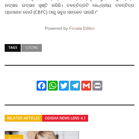
ଉତ୍ସାହ ଉତ୍ସାହ ସୃଷ୍ଟି କରିଛି। ଚଳଚ୍ଚିତ୍ରଟି କେନ୍ଦ୍ରୀୟ ଚଳଚ୍ଚିତ୍ର
ପ୍ରମାଣନ ବୋର୍ଡ (CBFC) ଠାରୁ ସବୁଜ ସଙ୍କେତ ପାଇଛି।"
Powered by
Froala Editor
TAGS
COCTAIL
Facebook
WhatsApp
Twitter
Telegram
Gmail
Print
RELATED ARTICLES
ODISHA NEWS LENS 4.1