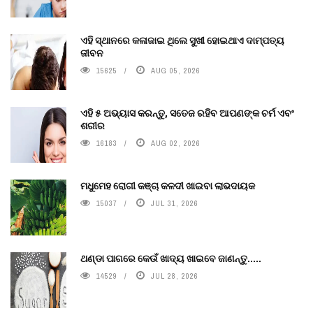
ଏହି ସ୍ଥାନରେ କଳାଜାଇ ଥିଲେ ସୁଖୀ ହୋଇଥାଏ ଦାମ୍ପତ୍ୟ
ଜୀବନ
15625
AUG 05, 2026
ଏହି ୫ ଅଭ୍ୟାସ କରନ୍ତୁ, ସତେଜ ରହିବ ଆପଣଙ୍କ ଚର୍ମ ଏବଂ
ଶରୀର
16183
AUG 02, 2026
ମଧୁମେହ ରୋଗୀ କଞ୍ଚା କଳଦୀ ଖାଇବା ଲାଭଦାୟକ
15037
JUL 31, 2026
ଥଣ୍ଡା ପାଗରେ କେଉଁ ଖାଦ୍ୟ ଖାଇବେ ଜାଣନ୍ତୁ.....
14529
JUL 28, 2026