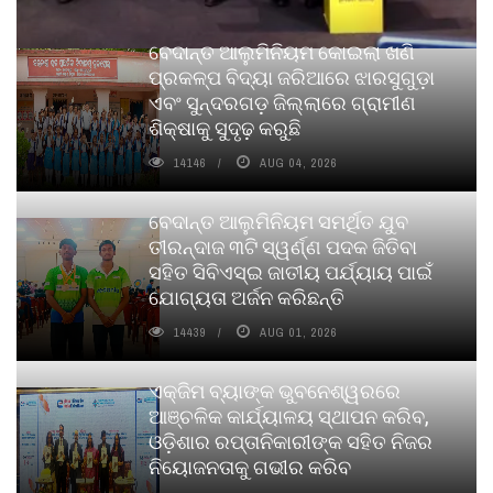
ବେଦାନ୍ତ ଆଲୁମିନିୟମ କୋଇଲା ଖଣି
ପ୍ରକଳ୍ପ ବିଦ୍ୟା ଜରିଆରେ ଝାରସୁଗୁଡ଼ା
ଏବଂ ସୁନ୍ଦରଗଡ଼ ଜିଲ୍ଲାରେ ଗ୍ରାମୀଣ
ଶିକ୍ଷାକୁ ସୁଦୃଢ଼ କରୁଛି
14146
AUG 04, 2026
ବେଦାନ୍ତ ଆଲୁମିନିୟମ ସମର୍ଥିତ ଯୁବ
ତୀରନ୍ଦାଜ ୩ଟି ସ୍ୱର୍ଣ୍ଣ ପଦକ ଜିତିବା
ସହିତ ସିବିଏସ୍ଇ ଜାତୀୟ ପର୍ଯ୍ୟାୟ ପାଇଁ
ଯୋଗ୍ୟତା ଅର୍ଜନ କରିଛନ୍ତି
14439
AUG 01, 2026
ଏକ୍ଜିମ ବ୍ୟାଙ୍କ ଭୁବନେଶ୍ୱରରେ
ଆଞ୍ଚଳିକ କାର୍ଯ୍ୟାଳୟ ସ୍ଥାପନ କରିବ,
ଓଡ଼ିଶାର ରପ୍ତାନିକାରୀଙ୍କ ସହିତ ନିଜର
ନିୟୋଜନତାକୁ ଗଭୀର କରିବ