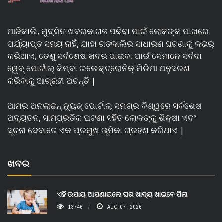
ଆଜିକାଲି, ମୁଦ୍ରିତ ଖବରକାଗଜ ପଢିବା ପାଇଁ ଲୋକଙ୍କ ପାଖରେ
ପର୍ଯ୍ୟାପ୍ତ ସମୟ ନାହିଁ, ଯାହା ଗତକାଲିର ସାଧାରଣ ଘଟଣାକୁ କଭର୍
କରିଥାଏ, ତେଣୁ ସର୍ବଶେଷ ଖବର ପାଇବା ପାଇଁ ସେମାନେ ସର୍ବଦା
ୱେବ୍ ପୋର୍ଟାଲ୍ କିମ୍ବା ଇଲେକ୍ଟ୍ରୋନିକ୍ ମିଡିଆ ଅନୁସରଣ
କରିବାକୁ ଆଗ୍ରହୀ ଅଟନ୍ତି |
ଆମର ଅନଲାଇନ୍ ନ୍ୟୁଜ୍ ପୋର୍ଟାଲ୍ ସମଗ୍ର ବିଶ୍ୱରେ ସର୍ବଶେଷ
ଅଦ୍ୟତନ, ସାମ୍ପ୍ରତିକ ଘଟଣା ସହିତ ଲୋକଙ୍କୁ ଶିକ୍ଷା ଏବଂ
ସୂଚନା ଦେବାରେ ଏକ ପ୍ରମୁଖ ଭୂମିକା ଗ୍ରହଣ କରିଥାଏ |
ଖବର
ଏହି ଉପାୟ ଆପଣାଇଲେ ଘର ଖାଦ୍ୟ ଖାଇବେ ପିଲା
13746
AUG 07, 2026