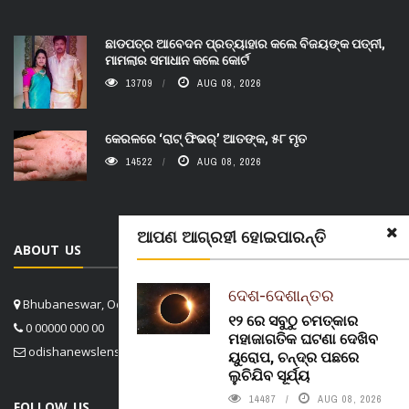
ଛାଡପତ୍ର ଆବେଦନ ପ୍ରତ୍ୟାହାର କଲେ ବିଜୟଙ୍କ ପତ୍ନୀ,
ମାମଲାର ସମାଧାନ କଲେ କୋର୍ଟ
13709
AUG 08, 2026
କେରଳରେ ‘ରାଟ୍ ଫିଭର୍’ ଆତଙ୍କ, ୫୮ ମୃତ
14522
AUG 08, 2026
ଆପଣ ଆଗ୍ରହୀ ହୋଇପାରନ୍ତି
ABOUT US
ଦେଶ-ଦେଶାନ୍ତର
Bhubaneswar, Odisha, India
୧୨ ରେ ସବୁଠୁ ଚମତ୍କାର
0 00000 000 00
ମହାଜାଗତିକ ଘଟଣା ଦେଖିବ
odishanewslens@gmail.com
ୟୁରୋପ, ଚନ୍ଦ୍ର ପଛରେ
ଲୁଚିଯିବ ସୂର୍ଯ୍ୟ
14487
AUG 08, 2026
FOLLOW US