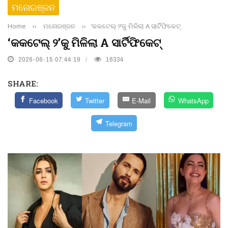
ମନୋରଞ୍ଜନ
Home
››
ମନୋରଞ୍ଜନ
››
‘କକଟେଲ୍ ୨’କୁ ମିଳିଲା A ସାର୍ଟିଫିକେଟ୍
‘କକଟେଲ୍ ୨’କୁ ମିଳିଲା A ସାର୍ଟିଫିକେଟ୍
2026-06-15 07:44:19
16334
SHARE:
Facebook
Twitter
E-Mail
WhatsApp
Telegram