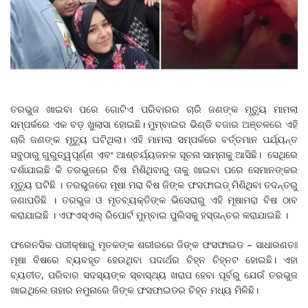
ତରଭୁଜ ଖାଇବା ପରେ ଗୋଟିଏ ପରିବାରର ଚାରି ଜଣଙ୍କ ମୃତ୍ୟୁ ମାମଲା
ସମ୍ପର୍କରେ ଏକ ବଡ଼ ଖୁଲାସା ହୋଇଛି। ମୁମ୍ବାଇର ଭିଣ୍ଡି ବଜାର ଅଞ୍ଚଳରେ ଏହି
ଚାରି ଜଣଙ୍କ ମୃତ୍ୟୁ ଘଟିଥିଲା। ଏହି ମାମଲା ସମ୍ପର୍କରେ ବର୍ତ୍ତମାନ ପର୍ଯ୍ୟନ୍ତ
ସବୁଠାରୁ ଗୁରୁତ୍ୱପୂର୍ଣ୍ଣ ଏବଂ ଆଶ୍ଚର୍ଯ୍ୟଜନକ ସୂଚନା ସାମ୍ନାକୁ ଆସିଛି। ସେଥିରେ
ଦର୍ଶାଯାଇଛି କି ତରଭୁଜରେ ବିଷ ମିଶିଥିବାରୁ ତାକୁ ଖାଇବା ପରେ ସେମାନଙ୍କର
ମୃତ୍ୟୁ ଘଟିଛି । ତରଭୁଜରେ ମୂଷା ମରା ବିଷ ଜିଙ୍କ ଫସଫାଇଡ୍‌ ମିଶିଥିବା ତଦନ୍ତରୁ
ଜଣାପଡିଛି । ତରଭୁଜ ଓ ମୃତବ୍ୟକ୍ତିଙ୍କ ଭିସେରାରୁ ଏହି ମୂଷାମରା ବିଷ ଠାବ
କରାଯାଇଛି । ଏଫଏସ୍‌ଏଲ୍‌ ରିପୋର୍ଟ ମୁମ୍ବାଇ ପୁଲିସକୁ ହସ୍ତାନ୍ତର କରାଯାଇଛି ।
ଫରେନସିକ ପରୀକ୍ଷାରୁ ମୃତକଙ୍କ ଶରୀରରେ ଜିଙ୍କ ଫସଫାଇଡ – ସାଧାରଣତଃ
ମୂଷା ବିଷରେ ବ୍ୟବହୃତ ହେଉଥିବା ପଦାର୍ଥର ଚିହ୍ନ ଚିହ୍ନଟ ହୋଇଛି। ଏହା
ବ୍ୟତୀତ, ପରିବାର ସଦସ୍ୟଙ୍କ ସ୍ବାସ୍ଥ୍ୟ ଖରାପ ହେବା ପୂର୍ବରୁ ଯେଉଁ ତରଭୁଜ
ଖାଇଥିଲେ ତାହାର ନମୁନାରେ ଜିଙ୍କ ଫସଫାଇଡର ଚିହ୍ନ ମଧ୍ୟ ମିଳିଛି।