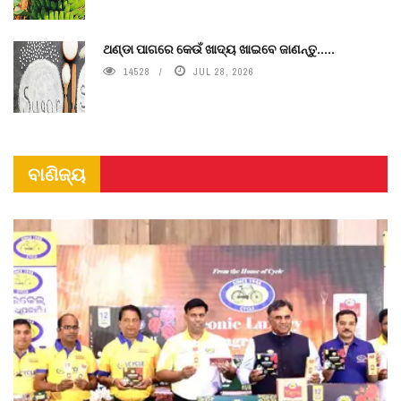
ଥଣ୍ଡା ପାଗରେ କେଉଁ ଖାଦ୍ୟ ଖାଇବେ ଜାଣନ୍ତୁ.....
14528
JUL 28, 2026
ବାଣିଜ୍ୟ