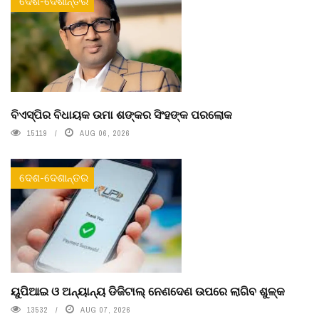
ଦେଶ-ଦେଶାନ୍ତର
ବିଏସ୍‌ପିର ବିଧାୟକ ଉମା ଶଙ୍କର ସିଂହଙ୍କ ପରଲୋକ
15119
AUG 06, 2026
ଦେଶ-ଦେଶାନ୍ତର
ୟୁପିଆଇ ଓ ଅନ୍ୟାନ୍ୟ ଡିଜିଟାଲ୍ ନେଣଦେଣ ଉପରେ ଲାଗିବ ଶୁଳ୍କ
13532
AUG 07, 2026