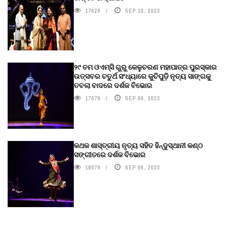
17628
SEP 10, 2023
୨୯ ତମ ଓଏମ୍‌ସି ଗୁରୁ କେଳୁଚରଣ ମହାପାତ୍ର ପୁରସ୍କାର
ଉତ୍ସବର ଚତୁର୍ଥ ସଂଧ୍ୟାରେ କୁଚିପୁଡ଼ି ନୃତ୍ୟ ସାଙ୍ଗକୁ
ତବଲା ବାଦରେ ଦର୍ଶକ ବିଭୋର
17679
SEP 09, 2023
କଥକ ଶାସ୍ତ୍ରୀୟ ନୃତ୍ୟ ସହିତ ହିନ୍ଦୁସ୍ଥାନୀ କଣ୍ଠ
ସଙ୍ଗୀତରେ ଦର୍ଶକ ବିଭୋର
18079
SEP 06, 2023