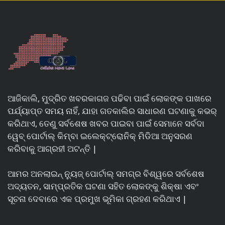
ଆଜିକାଲି, ମୁଦ୍ରିତ ଖବରକାଗଜ ପଢିବା ପାଇଁ ଲୋକଙ୍କ ପାଖରେ
ପର୍ଯ୍ୟାପ୍ତ ସମୟ ନାହିଁ, ଯାହା ଗତକାଲିର ସାଧାରଣ ଘଟଣାକୁ କଭର୍
କରିଥାଏ, ତେଣୁ ସର୍ବଶେଷ ଖବର ପାଇବା ପାଇଁ ସେମାନେ ସର୍ବଦା
ୱେବ୍ ପୋର୍ଟାଲ୍ କିମ୍ବା ଇଲେକ୍ଟ୍ରୋନିକ୍ ମିଡିଆ ଅନୁସରଣ
କରିବାକୁ ଆଗ୍ରହୀ ଅଟନ୍ତି |
ଆମର ଅନଲାଇନ୍ ନ୍ୟୁଜ୍ ପୋର୍ଟାଲ୍ ସମଗ୍ର ବିଶ୍ୱରେ ସର୍ବଶେଷ
ଅଦ୍ୟତନ, ସାମ୍ପ୍ରତିକ ଘଟଣା ସହିତ ଲୋକଙ୍କୁ ଶିକ୍ଷା ଏବଂ
ସୂଚନା ଦେବାରେ ଏକ ପ୍ରମୁଖ ଭୂମିକା ଗ୍ରହଣ କରିଥାଏ |