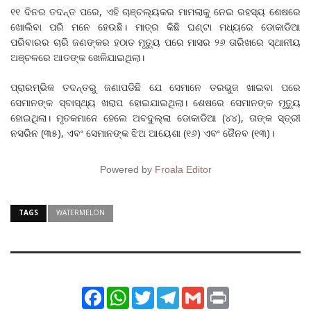
୧୧ ଦିନର ତଦନ୍ତ ପରେ, ଏହି ଚାଞ୍ଚଲ୍ୟକର ମାମଲାକୁ ନେଇ ରହସ୍ୟ ଶେଷରେ
ଖୋଲିବା ପରି ମନେ ହେଉଛି। ମାତ୍ର କିଛି ଘଣ୍ଟା ମଧ୍ୟରେ ଡୋକାଡିଆ
ପରିବାରର ଚାରି ଜଣଙ୍କର ହଠାତ ମୃତ୍ୟୁ ପରେ ମାସର ୨୬ ତାରିଖରେ ସ୍ଥାନୀୟ
ଅଞ୍ଚଳରେ ଆତଙ୍କ ଖେଳିଯାଇଥିଲା।
ପ୍ରାରମ୍ଭିକ ତଦନ୍ତରୁ ଜଣାପଡିଛି ଯେ ସେମାନେ ତରଭୁଜ ଖାଇବା ପରେ
ସେମାନଙ୍କ ସ୍ବାସ୍ଥ୍ୟ ଖରାପ ହୋଇଯାଇଥିଲା। ଶେଷରେ ସେମାନଙ୍କ ମୃତ୍ୟୁ
ହୋଇଥିଲା। ମୃତକମାନେ ହେଲେ ଅବଦୁଲ୍ଲା ଡୋକାଡିଆ (୪୪), ତାଙ୍କ ସ୍ତ୍ରୀ
ନସରିନ (୩୫), ଏବଂ ସେମାନଙ୍କ ଝିଅ ଆୟେଶା (୧୬) ଏବଂ ଜୈନବ (୧୩)।
Powered by
Froala Editor
TAGS
WATERMELON
Facebook
WhatsApp
Twitter
Telegram
Gmail
Print