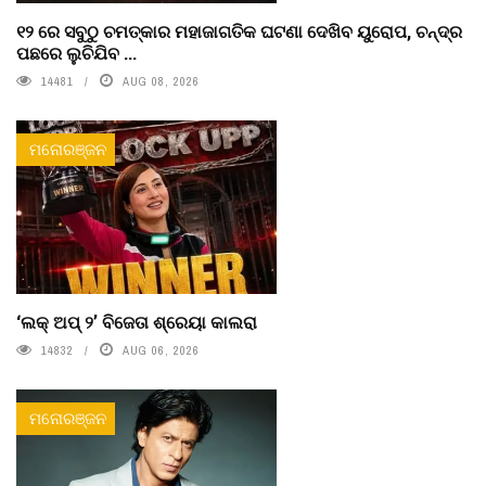
୧୨ ରେ ସବୁଠୁ ଚମତ୍କାର ମହାଜାଗତିକ ଘଟଣା ଦେଖିବ ୟୁରୋପ, ଚନ୍ଦ୍ର
ପଛରେ ଲୁଚିଯିବ ...
14481
AUG 08, 2026
ମନୋରଞ୍ଜନ
‘ଲକ୍ ଅପ୍ ୨’ ବିଜେତା ଶ୍ରେୟା କାଲରା
14832
AUG 06, 2026
ମନୋରଞ୍ଜନ