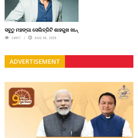
ସବୁଠୁ ମହଙ୍ଗା ସେଲିବ୍ରିଟି ଶାହରୁଖ ଖାନ୍
14957
AUG 06, 2026
ADVERTISEMENT