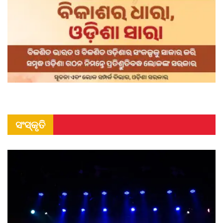
ସଂସ୍କୃତି