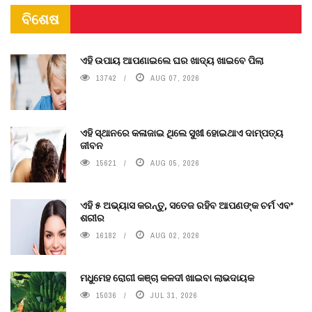
ବିଶେଷ
ଏହି ଉପାୟ ଆପଣାଇଲେ ଘର ଖାଦ୍ୟ ଖାଇବେ ପିଲା
13742
AUG 07, 2026
ଏହି ସ୍ଥାନରେ କଳାଜାଇ ଥିଲେ ସୁଖୀ ହୋଇଥାଏ ଦାମ୍ପତ୍ୟ
ଜୀବନ
15621
AUG 05, 2026
ଏହି ୫ ଅଭ୍ୟାସ କରନ୍ତୁ, ସତେଜ ରହିବ ଆପଣଙ୍କ ଚର୍ମ ଏବଂ
ଶରୀର
16182
AUG 02, 2026
ମଧୁମେହ ରୋଗୀ କଞ୍ଚା କଳଦୀ ଖାଇବା ଲାଭଦାୟକ
15036
JUL 31, 2026