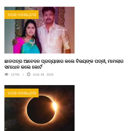
ଦେଶ-ଦେଶାନ୍ତର
ଛାଡପତ୍ର ଆବେଦନ ପ୍ରତ୍ୟାହାର କଲେ ବିଜୟଙ୍କ ପତ୍ନୀ, ମାମଲାର
ସମାଧାନ କଲେ କୋର୍ଟ
13705
AUG 08, 2026
ଦେଶ-ଦେଶାନ୍ତର