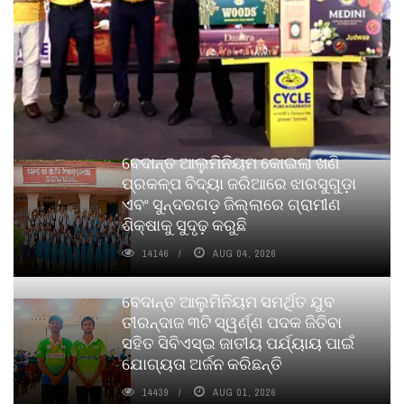
ବେଦାନ୍ତ ଆଲୁମିନିୟମ କୋଇଲା ଖଣି
ପ୍ରକଳ୍ପ ବିଦ୍ୟା ଜରିଆରେ ଝାରସୁଗୁଡ଼ା
ଏବଂ ସୁନ୍ଦରଗଡ଼ ଜିଲ୍ଲାରେ ଗ୍ରାମୀଣ
ଶିକ୍ଷାକୁ ସୁଦୃଢ଼ କରୁଛି
14146
AUG 04, 2026
ବେଦାନ୍ତ ଆଲୁମିନିୟମ ସମର୍ଥିତ ଯୁବ
ତୀରନ୍ଦାଜ ୩ଟି ସ୍ୱର୍ଣ୍ଣ ପଦକ ଜିତିବା
ସହିତ ସିବିଏସ୍ଇ ଜାତୀୟ ପର୍ଯ୍ୟାୟ ପାଇଁ
ଯୋଗ୍ୟତା ଅର୍ଜନ କରିଛନ୍ତି
14439
AUG 01, 2026