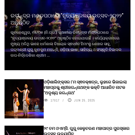
ରବୀନ୍ଦ୍ର ମଣ୍ଡପଠାରେ "ନୃତ୍ୟାଞ୍ଜଳୟ ଉତ୍ସବ-୨୦୨୨"
ଅନୁଷ୍ଠିତ
ଭୁବନେଶ୍ୱର, ୧୫/୦୫ (ନି.ପ୍ର.): ସ୍ଥାନୀୟ ରବୀନ୍ଦ୍ର ମଣ୍ଡପଠାରେ
"ନୃତ୍ୟାଞ୍ଜଳୟ ଉତ୍ସବ-୨୦୨୨" ଅନୁଷ୍ଠିତ ହୋଇଯାଇଛି । କାର୍ଯ୍ୟକ୍ରମରେ
ମୁଖ୍ୟ ଅତିଥି ଭାବେ ଧର୍ମଶାଳା ବିଧାୟକ ସ୍ଵାଧୀନ ହିମାଂଶୁ ଶେଖର ସାହୁ,
ପଦ୍ମଶ୍ରୀ ଗୁରୁ କୁମକୁମ ମହାନ୍ତି, ଓଡ଼ିଆ ଭାଷା, ସାହିତ୍ୟ ଓ ସଂସ୍କୃତି ବିଭାଗର
ଉପ-ନିର୍ଦ୍ଦେଶିକା ଶ୍ରୀମ ...
ଓଡ଼ିଶାଲିଙ୍କ୍ସର ୮ମ ସ୍ଵନକ୍ଷତ୍ର, ଲୁହରେ ଭିଜାଇଲା
ମହାପ୍ରଭୁ ଶ୍ରୀଜଗନ୍ନାଥଙ୍କ ଭକ୍ତି ଆଧାରିତ ନାଟକ
‘ଅଦୃଶ୍ୟ ଜଗନ୍ନାଥ‘
17017
JUN 25, 2025
୨୯ ତମ ଓଏମ୍‌ସି. ଗୁରୁ କେଳୁଚରଣ ମହାପାତ୍ର ପୁରସ୍କାର
ଉତ୍ସବ ଉଦ୍‍ଯାପିତ