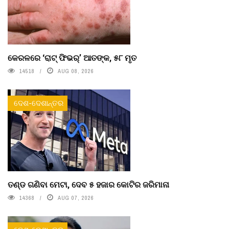
କେରଳରେ ‘ରାଟ୍ ଫିଭର୍’ ଆତଙ୍କ, ୫୮ ମୃତ
14518
AUG 08, 2026
ଦେଶ-ଦେଶାନ୍ତର
ତଣ୍ଡ ଗଣିବା ମେଟା, ଦେବ ୫ ହଜାର କୋଟିର ଜରିମାନା
14368
AUG 07, 2026