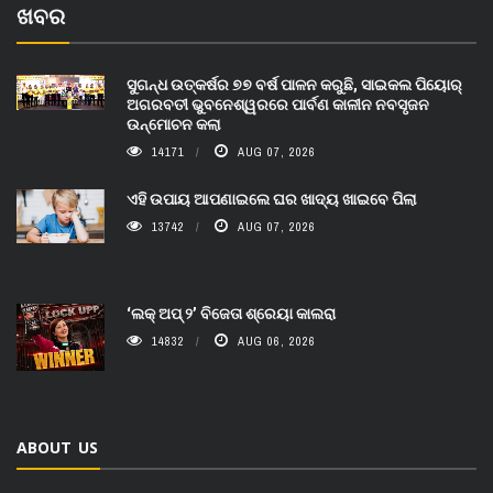
ଖବର
ସୁଗନ୍ଧ ଉତ୍କର୍ଷର ୭୭ ବର୍ଷ ପାଳନ କରୁଛି, ସାଇକଲ ପିୟୋର୍‌
ଅଗରବତୀ ଭୁବନେଶ୍ୱରରେ ପାର୍ବଣ କାଳୀନ ନବସୃଜନ
ଉନ୍ମୋଚନ କଲା
14171
AUG 07, 2026
ଏହି ଉପାୟ ଆପଣାଇଲେ ଘର ଖାଦ୍ୟ ଖାଇବେ ପିଲା
13742
AUG 07, 2026
‘ଲକ୍ ଅପ୍ ୨’ ବିଜେତା ଶ୍ରେୟା କାଲରା
14832
AUG 06, 2026
ABOUT US