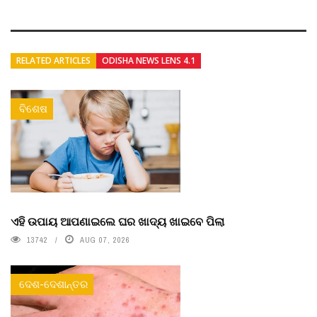
RELATED ARTICLES
ODISHA NEWS LENS 4.1
ବିଶେଷ
ଏହି ଉପାୟ ଆପଣାଇଲେ ଘର ଖାଦ୍ୟ ଖାଇବେ ପିଲା
13742
AUG 07, 2026
ଦେଶ-ଦେଶାନ୍ତର