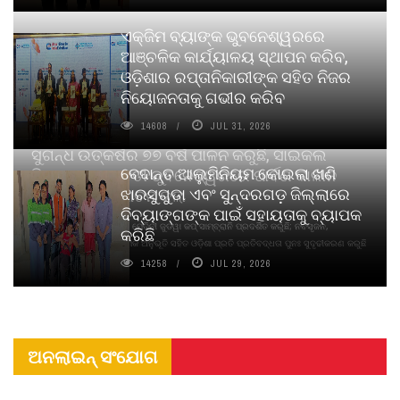
ଏକ୍ଜିମ ବ୍ୟାଙ୍କ ଭୁବନେଶ୍ୱରରେ
ଆଞ୍ଚଳିକ କାର୍ଯ୍ୟାଳୟ ସ୍ଥାପନ କରିବ,
ଓଡ଼ିଶାର ରପ୍ତାନିକାରୀଙ୍କ ସହିତ ନିଜର
ନିୟୋଜନତାକୁ ଗଭୀର କରିବ
14608
JUL 31, 2026
ସୁଗନ୍ଧ ଉତ୍କର୍ଷର ୭୭ ବର୍ଷ ପାଳନ କରୁଛି, ସାଇକଲ
ବେଦାନ୍ତ ଆଲୁମିନିୟମ କୋଇଲା ଖଣି
ପିୟୋର୍‌ ଅଗରବତୀ ଭୁବନେଶ୍ୱରରେ ପାର୍ବଣ କାଳୀନ
ଝାରସୁଗୁଡା ଏବଂ ସୁନ୍ଦରଗଡ଼ ଜିଲ୍ଲାରେ
ନବସୃଜନ ଉନ୍ମୋଚନ କଲା
ଦିବ୍ୟାଙ୍ଗଙ୍କ ପାଇଁ ସହାୟତାକୁ ବ୍ୟାପକ
ବାଉଁଶ ବିହୀନ କଠିନ ଧୂପ ଏବଂ ମେଦିନୀ ଜୁଡୱା କପ୍‌ ସାମ୍ବ୍ରାନି ପ୍ରଦର୍ଶିତ କରୁଛି; ନବସୃଜନ,
କରିଛି
ଦୀର୍ଘସ୍ଥାୟିତା ଏବଂ ଆଧ୍ୟାତ୍ମିକ ଅନୁଭୂତି ସହିତ ଓଡ଼ିଶା ପ୍ରତି ପ୍ରତିବଦ୍ଧତା ପୁନଃ ସୁଦୃଢୀକରଣ କରୁଛି
14258
JUL 29, 2026
ଅନଲାଇନ୍ ସଂଯୋଗ