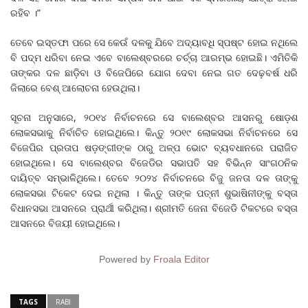
ରହିବ ।”
ତେବେ ଇସ୍ତଫା ପରେ ସେ କେଉଁ ଦଳକୁ ଯିବେ ଅଦ୍ୟାବଧି ସ୍ପଷ୍ଟ ହୋଇ ନଥିଲେ
ବି ପଦ୍ମ ଧରିବା ନେଇ ଏବେ ବାଲେଶ୍ବରରେ ଚର୍ଚ୍ଚା ଆରମ୍ଭ ହୋଇଛି। ଏମିତିକି
ତାଙ୍କର ଦଳ ଛାଡ଼ିବା ଓ ବିଜେପିରେ ଯୋଗ ଦେବା ନେଇ ଗତ ଦେଢ଼ବର୍ଷ ଧରି
ଜିଲାରେ ବେଶ୍‌ ଆଲୋଚନା ହେଉଥିଲା।
ସୂଚନା ଅନୁସାରେ, ୨୦୧୪ ନିର୍ବାଚନରେ ସେ ବାଲେଶ୍ବର ଆସନରୁ ଷୋଡ଼ଶ
ଲୋକସଭାକୁ ନିର୍ବାଚିତ ହୋଇଥିଲେ। କିନ୍ତୁ ୨୦୧୯ ଲୋକସଭା ନିର୍ବାଚନରେ ସେ
ବିଜେପିର ପ୍ରତାପ ଷଡ଼ଙ୍ଗୀଙ୍କ ଠାରୁ ଅଳ୍ପ ଭୋଟ ବ୍ୟବଧାନରେ ପରାଜିତ
ହୋଇଥିଲେ। ସେ ବାଲେଶ୍ବର ବିଜେଡିର ସଭାପତି ସହ ବିଭିନ୍ନ ସାଂଗଠନିକ
ଦାୟିତ୍ବ ସମ୍ଭାଳିଥିଲେ। ତେବେ ୨୦୨୪ ନିର୍ବାଚନରେ ବିଜୁ ଜନତା ଦଳ ତାଙ୍କୁ
ଲୋକସଭା ଟିକେଟ ଦେଇ ନଥିଲା । କିନ୍ତୁ ତାଙ୍କ ପତ୍ନୀ ଶୁଭାଷିନୀଙ୍କୁ ବସ୍ତା
ବିଧାନସଭା ଆସନରେ ପ୍ରାର୍ଥୀ କରିଥିଲା। ଶ୍ରୀମତି ଜେନା ବିଜେଡି ଟିକଟରେ ବସ୍ତା
ଆସନରେ ବିଜୟୀ ହୋଇଥିଲେ।
Powered by
Froala Editor
TAGS
RABI