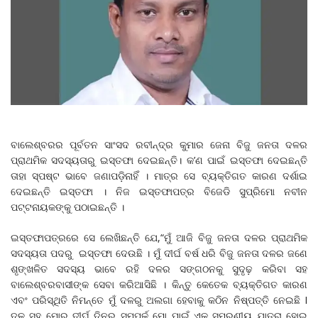
ବାଲେଶ୍ବରର ପୂର୍ବତନ ସାଂସଦ ରବୀନ୍ଦ୍ର କୁମାର ଜେନା ବିଜୁ ଜନତା ଦଳର
ପ୍ରାଥମିକ ସଦସ୍ୟତାରୁ ଇସ୍ତଫା ଦେଇଛନ୍ତି। କ’ଣ ପାଇଁ ଇସ୍ତଫା ଦେଇଛନ୍ତି
ତାହା ସ୍ପଷ୍ଟ ଭାବେ ଜଣାପଡ଼ିନାହିଁ । ମାତ୍ର ସେ ବ୍ୟକ୍ତିଗତ କାରଣ ଦର୍ଶାଇ
ଦେଇଛନ୍ତି ଇସ୍ତଫା । ନିଜ ଇସ୍ତଫାପତ୍ର ବିଜେଡି ସୁପ୍ରିମୋ ନବୀନ
ପଟ୍ଟନାୟକଙ୍କୁ ପଠାଇଛନ୍ତି ।
ଇସ୍ତଫାପତ୍ରରେ ସେ ଲେଖିଛନ୍ତି ଯେ,“ମୁଁ ଆଜି ବିଜୁ ଜନତା ଦଳର ପ୍ରାଥମିକ
ସଦସ୍ୟତା ପଦରୁ ଇସ୍ତଫା ଦେଉଛି । ମୁଁ ଦୀର୍ଘ ବର୍ଷ ଧରି ବିଜୁ ଜନତା ଦଳର ଜଣେ
ଶୃଙ୍ଖଳିତ ସଦସ୍ୟ ଭାବେ ରହି ଦଳର ସଙ୍ଗଠନକୁ ସୁଦୃଢ଼ କରିବା ସହ
ବାଲେଶ୍ବରବାସୀଙ୍କ ସେବା କରିଆସିଛି । କିନ୍ତୁ କେତେକ ବ୍ୟକ୍ତିଗତ କାରଣ
ଏବଂ ପରିସ୍ଥିତି ନିମନ୍ତେ ମୁଁ ଦଳରୁ ଅଲଗା ହେବାକୁ କଠିନ ନିଷ୍ପତ୍ତି ନେଇଛି I
ଦଳ ସହ ମୋର ଦୀର୍ଘ ଦିନର ସମ୍ପର୍କ ମୋ ପାଇଁ ଏକ ସ୍ମରଣୀୟ ଯାତ୍ରା ହୋଇ