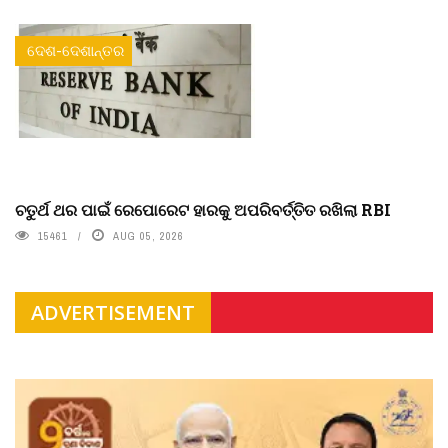
ଦେଶ-ଦେଶାନ୍ତର
ଚତୁର୍ଥ ଥର ପାଇଁ ରେପୋରେଟ ହାରକୁ ଅପରିବର୍ତ୍ତିତ ରଖିଲା RBI
15461
AUG 05, 2026
ADVERTISEMENT