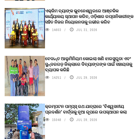
ଏକ୍ଜିମ ବ୍ୟାଙ୍କ ଭୁବନେଶ୍ୱରରେ ଆଞ୍ଚଳିକ
କାର୍ଯ୍ୟାଳୟ ସ୍ଥାପନ କରିବ, ଓଡ଼ିଶାର ରପ୍ତାନିକାରୀଙ୍କ
ସହିତ ନିଜର ନିୟୋଜନତାକୁ ଗଭୀର କରିବ
14603
JUL 31, 2026
ବେଦାନ୍ତ ଆଲୁମିନିୟମ କୋଇଲା ଖଣି ଝାରସୁଗୁଡା ଏବଂ
ସୁନ୍ଦରଗଡ଼ ଜିଲ୍ଲାରେ ଦିବ୍ୟାଙ୍ଗଙ୍କ ପାଇଁ ସହାୟତାକୁ
ବ୍ୟାପକ କରିଛି
14251
JUL 29, 2026
କ୍ରମ୍ପଟନ ପମ୍ପ୍‌ସ୍‌ ରଥ ଯାତ୍ରାରେ ‘ବିଶ୍ୱସନୀୟ
ପ୍ରଦର୍ଶନ’ ବାର୍ତ୍ତାକୁ ନୂଆ ରୂପରେ ଉପସ୍ଥାପନ କଲା
15048
JUL 28, 2026