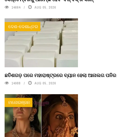
14664
AUG 05, 2026
ଦେଶ-ଦେଶାନ୍ତର
ଛତିଶଗଡ଼ ପରେ ମହାରାଷ୍ଟ୍ରରେ ବ୍ୟାନ ହେଲା ଆନାଲଗ ପନିର
14988
AUG 05, 2026
ମନୋରଞ୍ଜନ