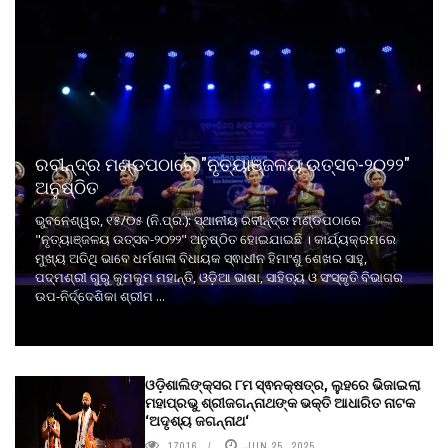
ରବୀନ୍ଦ୍ର ମଣ୍ଡପଠାରେ "ନୃତ୍ୟାଞ୍ଜଳୟ ଉତ୍ସବ-୨୦୨୨"
ଅନୁଷ୍ଠିତ
ଭୁବନେଶ୍ୱର, ୧୫/୦୫ (ନି.ପ୍ର.): ସ୍ଥାନୀୟ ରବୀନ୍ଦ୍ର ମଣ୍ଡପଠାରେ
"ନୃତ୍ୟାଞ୍ଜଳୟ ଉତ୍ସବ-୨୦୨୨" ଅନୁଷ୍ଠିତ ହୋଇଯାଇଛି । କାର୍ଯ୍ୟକ୍ରମରେ
ମୁଖ୍ୟ ଅତିଥି ଭାବେ ଧର୍ମଶାଳା ବିଧାୟକ ସ୍ଵାଧୀନ ହିମାଂଶୁ ଶେଖର ସାହୁ,
ପଦ୍ମଶ୍ରୀ ଗୁରୁ କୁମକୁମ ମହାନ୍ତି, ଓଡ଼ିଆ ଭାଷା, ସାହିତ୍ୟ ଓ ସଂସ୍କୃତି ବିଭାଗର
ଉପ-ନିର୍ଦ୍ଦେଶିକା ଶ୍ରୀମ ...
ଓଡ଼ିଶାଲିଙ୍କ୍ସର ୮ମ ସ୍ଵନକ୍ଷତ୍ର, ଲୁହରେ ଭିଜାଇଲା
ମହାପ୍ରଭୁ ଶ୍ରୀଜଗନ୍ନାଥଙ୍କ ଭକ୍ତି ଆଧାରିତ ନାଟକ
‘ଅଦୃଶ୍ୟ ଜଗନ୍ନାଥ‘
17016
JUN 25, 2025