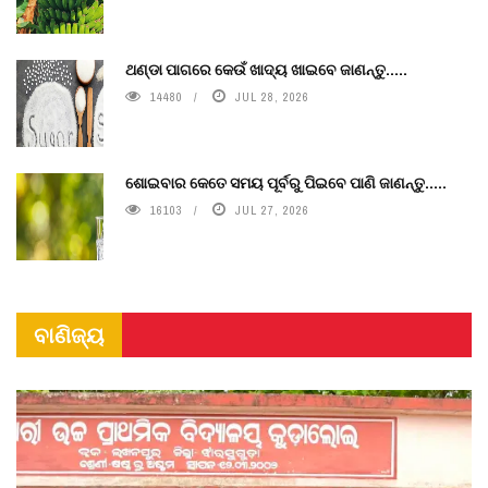
ଥଣ୍ଡା ପାଗରେ କେଉଁ ଖାଦ୍ୟ ଖାଇବେ ଜାଣନ୍ତୁ.....
14480
JUL 28, 2026
ଶୋଇବାର କେତେ ସମୟ ପୂର୍ବରୁ ପିଇବେ ପାଣି ଜାଣନ୍ତୁ.....
16103
JUL 27, 2026
ବାଣିଜ୍ୟ