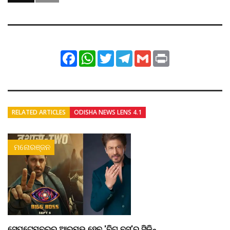
Facebook
WhatsApp
Twitter
Telegram
Gmail
Print
RELATED ARTICLES
ODISHA NEWS LENS 4.1
ମନୋରଞ୍ଜନ
ସେପ୍ଟେମ୍ବରରୁ ଆରମ୍ଭ ହେବ 'ବିଗ୍ ବସ୍'ର ସିଜିନ୍