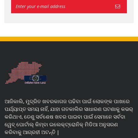
ଆଜିକାଲି, ମୁଦ୍ରିତ ଖବରକାଗଜ ପଢିବା ପାଇଁ ଲୋକଙ୍କ ପାଖରେ
ପର୍ଯ୍ୟାପ୍ତ ସମୟ ନାହିଁ, ଯାହା ଗତକାଲିର ସାଧାରଣ ଘଟଣାକୁ କଭର୍
କରିଥାଏ, ତେଣୁ ସର୍ବଶେଷ ଖବର ପାଇବା ପାଇଁ ସେମାନେ ସର୍ବଦା
ୱେବ୍ ପୋର୍ଟାଲ୍ କିମ୍ବା ଇଲେକ୍ଟ୍ରୋନିକ୍ ମିଡିଆ ଅନୁସରଣ
କରିବାକୁ ଆଗ୍ରହୀ ଅଟନ୍ତି |