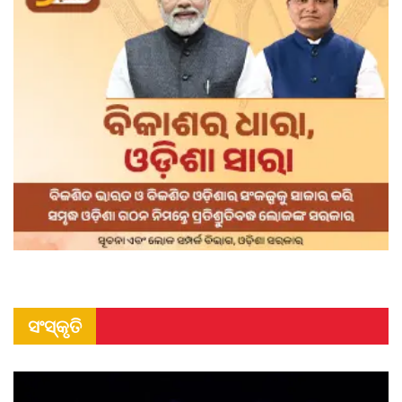
ସଂସ୍କୃତି