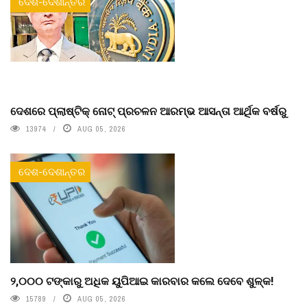
ଦେଶ-ଦେଶାନ୍ତର
ଦେଶରେ ପ୍ଲାଷ୍ଟିକ୍ ନୋଟ୍‌ ପ୍ରଚଳନ ଆରମ୍ଭ ଆସନ୍ତା ଆର୍ଥିକ ବର୍ଷରୁ
13974
AUG 05, 2026
ଦେଶ-ଦେଶାନ୍ତର
୨,୦୦୦ ଟଙ୍କାରୁ ଅଧିକ ୟୁପିଆଇ କାରବାର କଲେ ଦେବେ ଶୁଳ୍କ!
15789
AUG 05, 2026