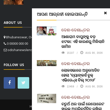
ଆପଣ ଆଗ୍ରହୀ ହୋଇପାରନ୍ତି
ABOUT US
ଦେଶ-ଦେଶାନ୍ତର
ଆଶାରାମ ବାପୁଙ୍କୁ ବଡ଼
Bhubaneswar, Odisha, India
ଝଟକା: ଏହି କାରଣରୁ ମିଳିଲାନି
0 00000 000 00
ଜାମିନ
odishanewslens@gmail.com
15107
AUG 06, 2026
ଦେଶ-ଦେଶାନ୍ତର
FOLLOW US
ଲୋକସଭାରେ ଅନୁମୋଦିତ
ହେଲା ‘ବ୍ୟାଙ୍କର୍ସ ବୁକ୍
ଏଭିଡେନ୍ସ ବିଲ୍ ୨୦୨୬’
13459
AUG 06, 2026
ଦେଶ-ଦେଶାନ୍ତର
ଚତୁର୍ଥ ଥର ପାଇଁ ରେପୋରେଟ
HOME
CONTACT US
ABOUT US
ହାରକୁ ଅପରିବର୍ତ୍ତିତ ରଖିଲା