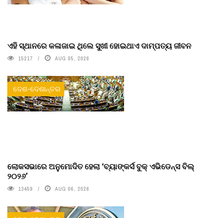
ଏହି ସ୍ଥାନରେ କଳାଜାଇ ଥିଲେ ସୁଖୀ ହୋଇଥାଏ ଦାମ୍ପତ୍ୟ ଜୀବନ
15217
AUG 05, 2026
ଦେଶ-ଦେଶାନ୍ତର
ଲୋକସଭାରେ ଅନୁମୋଦିତ ହେଲା ‘ବ୍ୟାଙ୍କର୍ସ ବୁକ୍ ଏଭିଡେନ୍ସ ବିଲ୍
୨୦୨୬’
13459
AUG 06, 2026