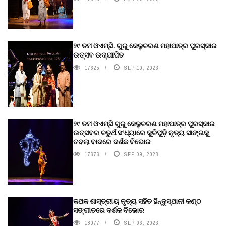
୨୯ ତମ ଓଏମ୍‌ସି. ଗୁରୁ କେଳୁଚରଣ ମହାପାତ୍ର ପୁରସ୍କାର
ଉତ୍ସବ ଉଦ୍‍ଯାପିତ
17625
SEP 10, 2023
୨୯ ତମ ଓଏମ୍‌ସି ଗୁରୁ କେଳୁଚରଣ ମହାପାତ୍ର ପୁରସ୍କାର
ଉତ୍ସବର ଚତୁର୍ଥ ସଂଧ୍ୟାରେ କୁଚିପୁଡ଼ି ନୃତ୍ୟ ସାଙ୍ଗକୁ
ତବଲା ବାଦରେ ଦର୍ଶକ ବିଭୋର
17676
SEP 09, 2023
କଥକ ଶାସ୍ତ୍ରୀୟ ନୃତ୍ୟ ସହିତ ହିନ୍ଦୁସ୍ଥାନୀ କଣ୍ଠ
ସଙ୍ଗୀତରେ ଦର୍ଶକ ବିଭୋର
18077
SEP 06, 2023