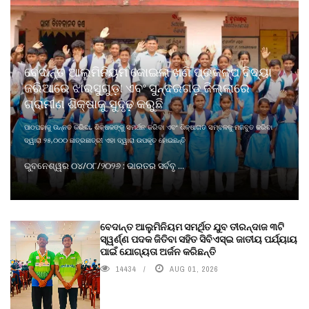
ବେଦାନ୍ତ ଆଲୁମିନିୟମ କୋଇଲା ଖଣି ପ୍ରକଳ୍ପ ବିଦ୍ୟା
ଜରିଆରେ ଝାରସୁଗୁଡ଼ା ଏବଂ ସୁନ୍ଦରଗଡ଼ ଜିଲ୍ଲାରେ
ଗ୍ରାମୀଣ ଶିକ୍ଷାକୁ ସୁଦୃଢ଼ କରୁଛି
ପାଠପଢାକୁ ଉନ୍ନତ କରିବା, ଶିକ୍ଷକଙ୍କୁ ସମର୍ଥନ କରିବା ଏବଂ ଶିକ୍ଷାଗତ ସମ୍ବଳକୁ ମଜବୁତ କରିବା
ଦ୍ୱାରା ୨୫,୦୦୦ ଛାତ୍ରଛାତ୍ରୀ ଏହା ଦ୍ୱାରା ଉପକୃତ ହୋଇଛନ୍ତି
ଭୁବନେଶ୍ୱର ୦୪/୦୮/୨୦୨୬ : ଭାରତର ସର୍ବବୃ ...
ବେଦାନ୍ତ ଆଲୁମିନିୟମ ସମର୍ଥିତ ଯୁବ ତୀରନ୍ଦାଜ ୩ଟି
ସ୍ୱର୍ଣ୍ଣ ପଦକ ଜିତିବା ସହିତ ସିବିଏସ୍ଇ ଜାତୀୟ ପର୍ଯ୍ୟାୟ
ପାଇଁ ଯୋଗ୍ୟତା ଅର୍ଜନ କରିଛନ୍ତି
14434
AUG 01, 2026