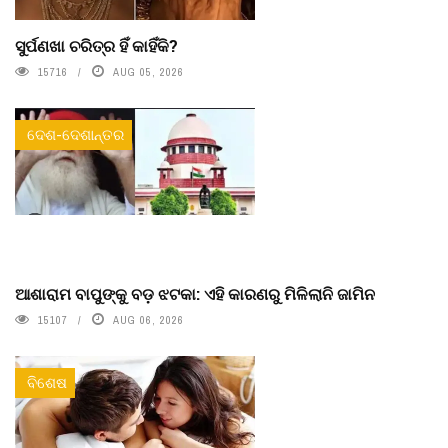
ସୁର୍ପଣଖା ଚରିତ୍ର ହିଁ କାହିଁକି?
15716
AUG 05, 2026
ଦେଶ-ଦେଶାନ୍ତର
ଆଶାରାମ ବାପୁଙ୍କୁ ବଡ଼ ଝଟକା: ଏହି କାରଣରୁ ମିଳିଲାନି ଜାମିନ
15107
AUG 06, 2026
ବିଶେଷ