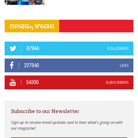
ଅନଲାଇନ୍ ସଂଯୋଗ
67944
FOLLOWERS
227640
LIKES
54300
SUBSCRIBERS
Subscribe to our Newsletter
Sign up to receive email updates and to hear what's going on with
our magazine!