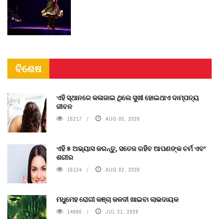
ବିଶେଷ
ଏହି ସ୍ଥାନରେ କଳାଜାଇ ଥିଲେ ସୁଖୀ ହୋଇଥାଏ ଦାମ୍ପତ୍ୟ
ଜୀବନ
15217
AUG 05, 2026
ଏହି ୫ ଅଭ୍ୟାସ କରନ୍ତୁ, ସତେଜ ରହିବ ଆପଣଙ୍କ ଚର୍ମ ଏବଂ
ଶରୀର
16134
AUG 02, 2026
ମଧୁମେହ ରୋଗୀ କଞ୍ଚା କଳଦୀ ଖାଇବା ଲାଭଦାୟକ
14980
JUL 31, 2026