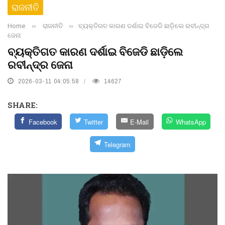
ରାଜନୀତି
Home
››
ରାଜନୀତି
››
ବ୍ୟକ୍ତିଗତ କାରଣ ଦର୍ଶାଇ ବିଜେଡି ଛାଡ଼ିଲେ ରବୀନ୍ଦ୍ର
ଜେନା
ବ୍ୟକ୍ତିଗତ କାରଣ ଦର୍ଶାଇ ବିଜେଡି ଛାଡ଼ିଲେ
ରବୀନ୍ଦ୍ର ଜେନା
2026-03-11 04:05:58
14627
SHARE:
Facebook
Twitter
E-Mail
WhatsApp
Telegram