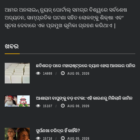
ଆମର ଅନଲାଇନ୍ ନ୍ୟୁଜ୍ ପୋର୍ଟାଲ୍ ସମଗ୍ର ବିଶ୍ୱରେ ସର୍ବଶେଷ
ଅଦ୍ୟତନ, ସାମ୍ପ୍ରତିକ ଘଟଣା ସହିତ ଲୋକଙ୍କୁ ଶିକ୍ଷା ଏବଂ
ସୂଚନା ଦେବାରେ ଏକ ପ୍ରମୁଖ ଭୂମିକା ଗ୍ରହଣ କରିଥାଏ |
ଖବର
ଛତିଶଗଡ଼ ପରେ ମହାରାଷ୍ଟ୍ରରେ ବ୍ୟାନ ହେଲା ଆନାଲଗ ପନିର
14988
AUG 05, 2026
ଆଶାରାମ ବାପୁଙ୍କୁ ବଡ଼ ଝଟକା: ଏହି କାରଣରୁ ମିଳିଲାନି ଜାମିନ
15107
AUG 06, 2026
ସୁର୍ପଣଖା ଚରିତ୍ର ହିଁ କାହିଁକି?
15716
AUG 05, 2026