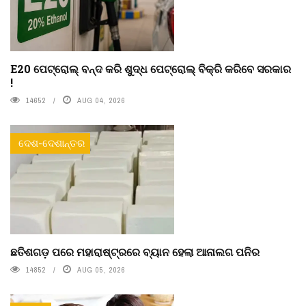
E20 ପେଟ୍ରୋଲ୍ ବନ୍ଦ କରି ଶୁଦ୍ଧ ପେଟ୍ରୋଲ୍ ବିକ୍ରି କରିବେ ସରକାର
!
14652
AUG 04, 2026
ଦେଶ-ଦେଶାନ୍ତର
ଛତିଶଗଡ଼ ପରେ ମହାରାଷ୍ଟ୍ରରେ ବ୍ୟାନ ହେଲା ଆନାଲଗ ପନିର
14852
AUG 05, 2026