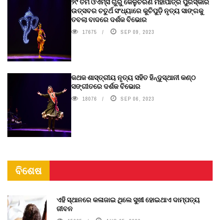
୨୯ ତମ ଓଏମ୍‌ସି ଗୁରୁ କେଳୁଚରଣ ମହାପାତ୍ର ପୁରସ୍କାର
ଉତ୍ସବର ଚତୁର୍ଥ ସଂଧ୍ୟାରେ କୁଚିପୁଡ଼ି ନୃତ୍ୟ ସାଙ୍ଗକୁ
ତବଲା ବାଦରେ ଦର୍ଶକ ବିଭୋର
17675
SEP 09, 2023
କଥକ ଶାସ୍ତ୍ରୀୟ ନୃତ୍ୟ ସହିତ ହିନ୍ଦୁସ୍ଥାନୀ କଣ୍ଠ
ସଙ୍ଗୀତରେ ଦର୍ଶକ ବିଭୋର
18076
SEP 06, 2023
ବିଶେଷ
ଏହି ସ୍ଥାନରେ କଳାଜାଇ ଥିଲେ ସୁଖୀ ହୋଇଥାଏ ଦାମ୍ପତ୍ୟ
ଜୀବନ