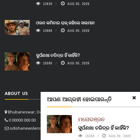
13839
AUG 05, 2026
ଓଜନ କମିବାର ରାଜ୍ କହିଲେ ସଲମାନ
13988
AUG 05, 2026
ସୁର୍ପଣଖା ଚରିତ୍ର ହିଁ କାହିଁକି?
15580
AUG 05, 2026
ABOUT US
ଆପଣ ଆଗ୍ରହୀ ହୋଇପାରନ୍ତି
Bhubaneswar, Odisha, India
ମନୋରଞ୍ଜନ
0 00000 000 00
ସୁର୍ପଣଖା ଚରିତ୍ର ହିଁ କାହିଁକି?
odishanewslens@gmail.com
15580
AUG 05, 2026