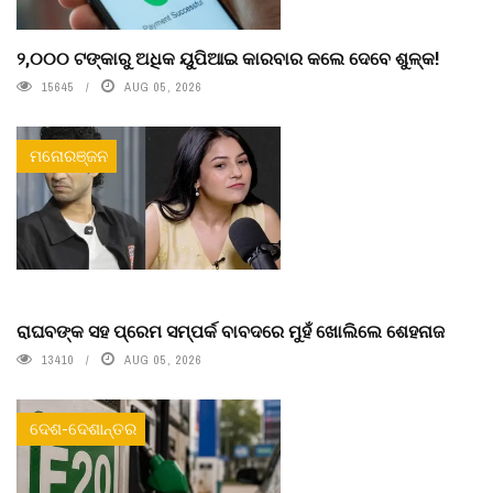
୨,୦୦୦ ଟଙ୍କାରୁ ଅଧିକ ୟୁପିଆଇ କାରବାର କଲେ ଦେବେ ଶୁଳ୍କ!
15645
AUG 05, 2026
ମନୋରଞ୍ଜନ
ରାଘବଙ୍କ ସହ ପ୍ରେମ ସମ୍ପର୍କ ବାବଦରେ ମୁହଁ ଖୋଲିଲେ ଶେହନାଜ
13410
AUG 05, 2026
ଦେଶ-ଦେଶାନ୍ତର