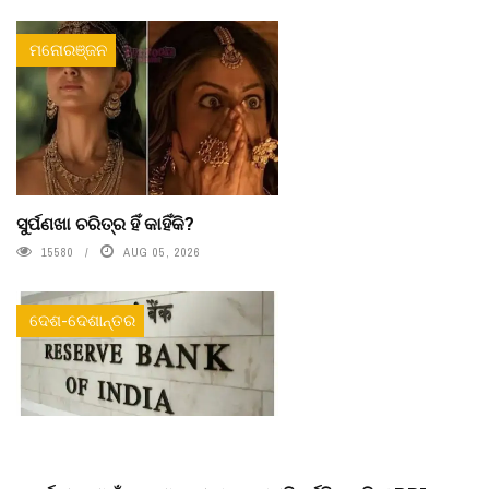
ମନୋରଞ୍ଜନ
ସୁର୍ପଣଖା ଚରିତ୍ର ହିଁ କାହିଁକି?
15580
AUG 05, 2026
ଦେଶ-ଦେଶାନ୍ତର