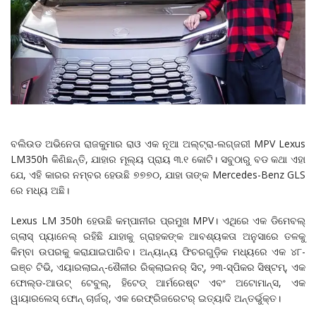
ବଲିଉଡ ଅଭିନେତା ରାଜକୁମାର ରାଓ ଏକ ନୂଆ ଅଲ୍ଟ୍ରା-ଲଗ୍ଜରୀ MPV Lexus
LM350h କିଣିଛନ୍ତି, ଯାହାର ମୂଲ୍ୟ ପ୍ରାୟ ୩.୧ କୋଟି। ସବୁଠାରୁ ବଡ କଥା ଏହା
ଯେ, ଏହି କାରର ନମ୍ବର ହେଉଛି ୭୭୭୦, ଯାହା ତାଙ୍କ Mercedes-Benz GLS
ରେ ମଧ୍ୟ ଅଛି।
Lexus LM 350h ହେଉଛି କମ୍ପାନୀର ପ୍ରମୁଖ MPV। ଏଥିରେ ଏକ ଡିମେବଲ୍
ଗ୍ଲାସ୍ ପ୍ୟାନେଲ୍ ରହିଛି ଯାହାକୁ ଗ୍ରାହକଙ୍କ ଆବଶ୍ୟକତା ଅନୁସାରେ ତଳକୁ
କିମ୍ବା ଉପରକୁ କରାଯାଇପାରିବ। ଅନ୍ୟାନ୍ୟ ଫିଚରଗୁଡ଼ିକ ମଧ୍ୟରେ ଏକ ୪୮-
ଇଞ୍ଚ ଟିଭି, ଏୟାରଲାଇନ୍-ଶୈଳୀର ରିକ୍ଲାଇନର୍ ସିଟ୍, ୨୩-ସ୍ପିକର ସିଷ୍ଟମ୍, ଏକ
ଫୋଲ୍ଡ-ଆଉଟ୍ ଟେବୁଲ୍, ହିଟେଡ୍ ଆର୍ମରେଷ୍ଟ ଏବଂ ଅଟୋମାନ୍ସ, ଏକ
ୱାୟାରଲେସ୍ ଫୋନ୍ ଚାର୍ଜର୍, ଏକ ରେଫ୍ରିଜରେଟର୍ ଇତ୍ୟାଦି ଅନ୍ତର୍ଭୁକ୍ତ।