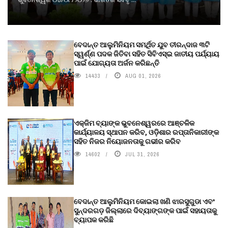
ବେଦାନ୍ତ ଆଲୁମିନିୟମ ସମର୍ଥିତ ଯୁବ ତୀରନ୍ଦାଜ ୩ଟି
ସ୍ୱର୍ଣ୍ଣ ପଦକ ଜିତିବା ସହିତ ସିବିଏସ୍ଇ ଜାତୀୟ ପର୍ଯ୍ୟାୟ
ପାଇଁ ଯୋଗ୍ୟତା ଅର୍ଜନ କରିଛନ୍ତି
14433
AUG 01, 2026
ଏକ୍ଜିମ ବ୍ୟାଙ୍କ ଭୁବନେଶ୍ୱରରେ ଆଞ୍ଚଳିକ
କାର୍ଯ୍ୟାଳୟ ସ୍ଥାପନ କରିବ, ଓଡ଼ିଶାର ରପ୍ତାନିକାରୀଙ୍କ
ସହିତ ନିଜର ନିୟୋଜନତାକୁ ଗଭୀର କରିବ
14602
JUL 31, 2026
ବେଦାନ୍ତ ଆଲୁମିନିୟମ କୋଇଲା ଖଣି ଝାରସୁଗୁଡା ଏବଂ
ସୁନ୍ଦରଗଡ଼ ଜିଲ୍ଲାରେ ଦିବ୍ୟାଙ୍ଗଙ୍କ ପାଇଁ ସହାୟତାକୁ
ବ୍ୟାପକ କରିଛି