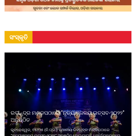
ସଂସ୍କୃତି
ରବୀନ୍ଦ୍ର ମଣ୍ଡପଠାରେ "ନୃତ୍ୟାଞ୍ଜଳୟ ଉତ୍ସବ-୨୦୨୨"
ଅନୁଷ୍ଠିତ
ଭୁବନେଶ୍ୱର, ୧୫/୦୫ (ନି.ପ୍ର.): ସ୍ଥାନୀୟ ରବୀନ୍ଦ୍ର ମଣ୍ଡପଠାରେ
"ନୃତ୍ୟାଞ୍ଜଳୟ ଉତ୍ସବ-୨୦୨୨" ଅନୁଷ୍ଠିତ ହୋଇଯାଇଛି । କାର୍ଯ୍ୟକ୍ରମରେ