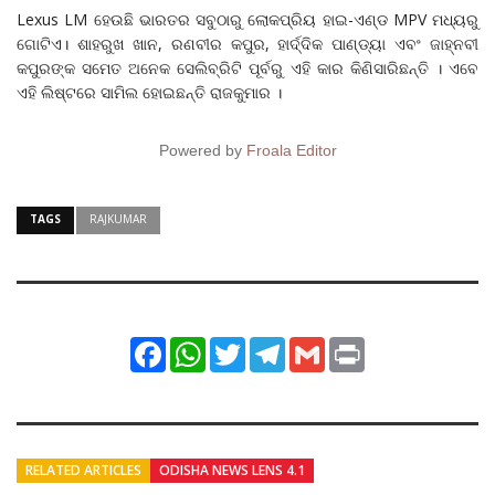
Lexus LM ହେଉଛି ଭାରତର ସବୁଠାରୁ ଲୋକପ୍ରିୟ ହାଇ-ଏଣ୍ଡ MPV ମଧ୍ୟରୁ
ଗୋଟିଏ। ଶାହରୁଖ ଖାନ, ରଣବୀର କପୁର, ହାର୍ଦ୍ଦିକ ପାଣ୍ଡ୍ୟା ଏବଂ ଜାହ୍ନବୀ
କପୁରଙ୍କ ସମେତ ଅନେକ ସେଲିବ୍ରିଟି ପୂର୍ବରୁ ଏହି କାର କିଣିସାରିଛନ୍ତି । ଏବେ
ଏହି ଲିଷ୍ଟରେ ସାମିଲ ହୋଇଛନ୍ତି ରାଜକୁମାର ।
Powered by
Froala Editor
TAGS
RAJKUMAR
Facebook
WhatsApp
Twitter
Telegram
Gmail
Print
RELATED ARTICLES
ODISHA NEWS LENS 4.1