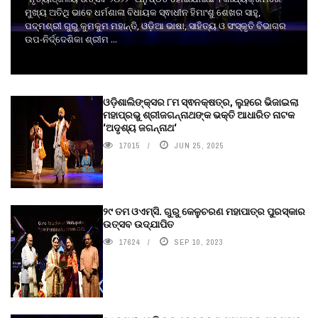
ମୁଖ୍ୟ ଅତିଥି ଭାବେ ଧର୍ମଶାଳା ବିଧାୟକ ସ୍ଵାଧୀନ ହିମାଂଶୁ ଶେଖର ସାହୁ,
ପଦ୍ମଶ୍ରୀ ଗୁରୁ କୁମକୁମ ମହାନ୍ତି, ଓଡ଼ିଆ ଭାଷା, ସାହିତ୍ୟ ଓ ସଂସ୍କୃତି ବିଭାଗର
ଉପ-ନିର୍ଦ୍ଦେଶିକା ଶ୍ରୀମ ...
ଓଡ଼ିଶାଲିଙ୍କ୍ସର ୮ମ ସ୍ଵନକ୍ଷତ୍ର, ଲୁହରେ ଭିଜାଇଲା
ମହାପ୍ରଭୁ ଶ୍ରୀଜଗନ୍ନାଥଙ୍କ ଭକ୍ତି ଆଧାରିତ ନାଟକ
‘ଅଦୃଶ୍ୟ ଜଗନ୍ନାଥ‘
17015
JUN 25, 2025
୨୯ ତମ ଓଏମ୍‌ସି. ଗୁରୁ କେଳୁଚରଣ ମହାପାତ୍ର ପୁରସ୍କାର
ଉତ୍ସବ ଉଦ୍‍ଯାପିତ
17624
SEP 10, 2023