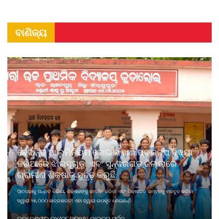
ବାଣିଜ୍ୟ
ବେଦାନ୍ତ ଆଲୁମିନିୟମ କୋଇଲା ଖଣି ପ୍ରକଳ୍ପ ବିଦ୍ୟା
ଜରିଆରେ ଝାରସୁଗୁଡ଼ା ଏବଂ ସୁନ୍ଦରଗଡ଼ ଜିଲ୍ଲାରେ
ଗ୍ରାମୀଣ ଶିକ୍ଷାକୁ ସୁଦୃଢ଼ କରୁଛି
ପାଠପଢାକୁ ଉନ୍ନତ କରିବା, ଶିକ୍ଷକଙ୍କୁ ସମର୍ଥନ କରିବା ଏବଂ ଶିକ୍ଷାଗତ ସମ୍ବଳକୁ ମଜବୁତ କରିବା
ଦ୍ୱାରା ୨୫,୦୦୦ ଛାତ୍ରଛାତ୍ରୀ ଏହା ଦ୍ୱାରା ଉପକୃତ ହୋଇଛନ୍ତି
ଭୁବନେଶ୍ୱର ୦୪/୦୮/୨୦୨୬ : ଭାରତର ସର୍ବବୃ ...