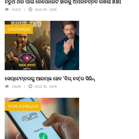
ଚତୁର୍ଥ ଥର ପାଇଁ ରେପୋରେଟ ହାରକୁ ଅପରିବର୍ତ୍ତିତ ରଖିଲା RBI
15323
AUG 05, 2026
ମନୋରଞ୍ଜନ
ସେପ୍ଟେମ୍ବରରୁ ଆରମ୍ଭ ହେବ 'ବିଗ୍ ବସ୍'ର ସିଜିନ୍
14528
AUG 05, 2026
ଦେଶ-ଦେଶାନ୍ତର