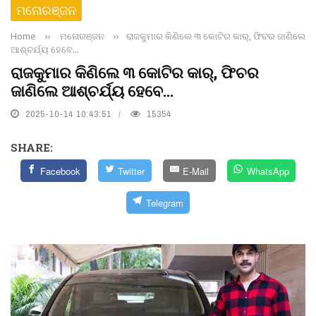
ମନୋରଞ୍ଜନ
Home
››
ମନୋରଞ୍ଜନ
››
ରାଜକୁମାର କିଣିଲେ ୩ କୋଟିର କାର୍‌, ଫିଚର ଜାଣିଲେ
ଆଶ୍ଚର୍ଯ୍ୟ ହେବେ...
ରାଜକୁମାର କିଣିଲେ ୩ କୋଟିର କାର୍‌, ଫିଚର
ଜାଣିଲେ ଆଶ୍ଚର୍ଯ୍ୟ ହେବେ...
2025-10-14 10:43:51
15354
SHARE:
Facebook
Twitter
E-Mail
WhatsApp
Telegram