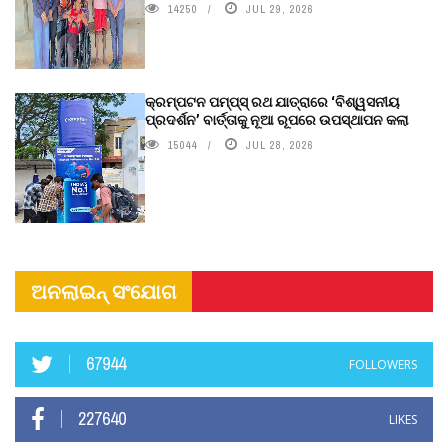
14250
JUL 29, 2026
କ୍ରମ୍ପଟନ ପମ୍ପ୍‌ସ୍‌ ରଥ ଯାତ୍ରାରେ ‘ବିଶ୍ୱସନୀୟ
ପ୍ରଦର୍ଶନ’ ବାର୍ତ୍ତାକୁ ନୂଆ ରୂପରେ ଉପସ୍ଥାପନ କଲା
15044
JUL 28, 2026
ଅନଲାଇନ୍ ସଂଯୋଗ
67944
FOLLOWERS
227640
LIKES