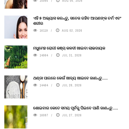
15065
AUG 05, 2026
ଏହି ୫ ଅଭ୍ୟାସ କରନ୍ତୁ, ସତେଜ ରହିବ ଆପଣଙ୍କ ଚର୍ମ ଏବଂ
ଶରୀର
16119
AUG 02, 2026
ମଧୁମେହ ରୋଗୀ କଞ୍ଚା କଳଦୀ ଖାଇବା ଲାଭଦାୟକ
14964
JUL 31, 2026
ଥଣ୍ଡା ପାଗରେ କେଉଁ ଖାଦ୍ୟ ଖାଇବେ ଜାଣନ୍ତୁ.....
14464
JUL 28, 2026
ଶୋଇବାର କେତେ ସମୟ ପୂର୍ବରୁ ପିଇବେ ପାଣି ଜାଣନ୍ତୁ.....
16087
JUL 27, 2026