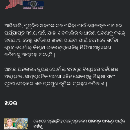
ଆଜିକାଲି, ମୁଦ୍ରିତ ଖବରକାଗଜ ପଢିବା ପାଇଁ ଲୋକଙ୍କ ପାଖରେ
ପର୍ଯ୍ୟାପ୍ତ ସମୟ ନାହିଁ, ଯାହା ଗତକାଲିର ସାଧାରଣ ଘଟଣାକୁ କଭର୍
କରିଥାଏ, ତେଣୁ ସର୍ବଶେଷ ଖବର ପାଇବା ପାଇଁ ସେମାନେ ସର୍ବଦା
ୱେବ୍ ପୋର୍ଟାଲ୍ କିମ୍ବା ଇଲେକ୍ଟ୍ରୋନିକ୍ ମିଡିଆ ଅନୁସରଣ
କରିବାକୁ ଆଗ୍ରହୀ ଅଟନ୍ତି |
ଆମର ଅନଲାଇନ୍ ନ୍ୟୁଜ୍ ପୋର୍ଟାଲ୍ ସମଗ୍ର ବିଶ୍ୱରେ ସର୍ବଶେଷ
ଅଦ୍ୟତନ, ସାମ୍ପ୍ରତିକ ଘଟଣା ସହିତ ଲୋକଙ୍କୁ ଶିକ୍ଷା ଏବଂ
ସୂଚନା ଦେବାରେ ଏକ ପ୍ରମୁଖ ଭୂମିକା ଗ୍ରହଣ କରିଥାଏ |
ଖବର
ଦେଶରେ ପ୍ଲାଷ୍ଟିକ୍ ନୋଟ୍‌ ପ୍ରଚଳନ ଆରମ୍ଭ ଆସନ୍ତା ଆର୍ଥିକ
ବର୍ଷରୁ