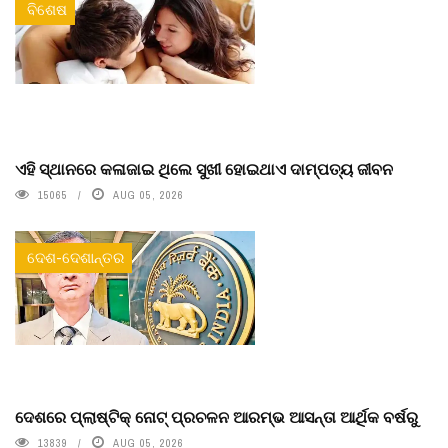
ବିଶେଷ
ଏହି ସ୍ଥାନରେ କଳାଜାଇ ଥିଲେ ସୁଖୀ ହୋଇଥାଏ ଦାମ୍ପତ୍ୟ ଜୀବନ
15065
AUG 05, 2026
ଦେଶ-ଦେଶାନ୍ତର
ଦେଶରେ ପ୍ଲାଷ୍ଟିକ୍ ନୋଟ୍‌ ପ୍ରଚଳନ ଆରମ୍ଭ ଆସନ୍ତା ଆର୍ଥିକ ବର୍ଷରୁ
13839
AUG 05, 2026