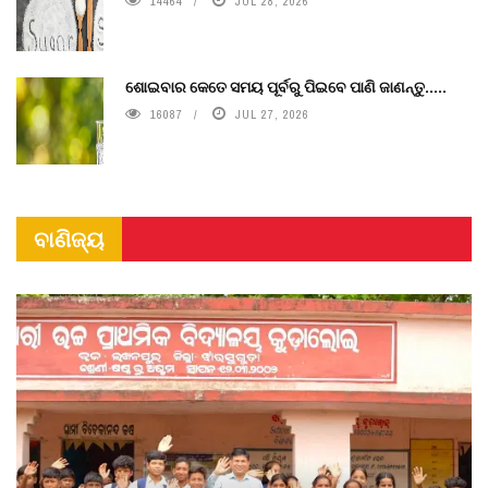
14464
JUL 28, 2026
ଶୋଇବାର କେତେ ସମୟ ପୂର୍ବରୁ ପିଇବେ ପାଣି ଜାଣନ୍ତୁ.....
16087
JUL 27, 2026
ବାଣିଜ୍ୟ