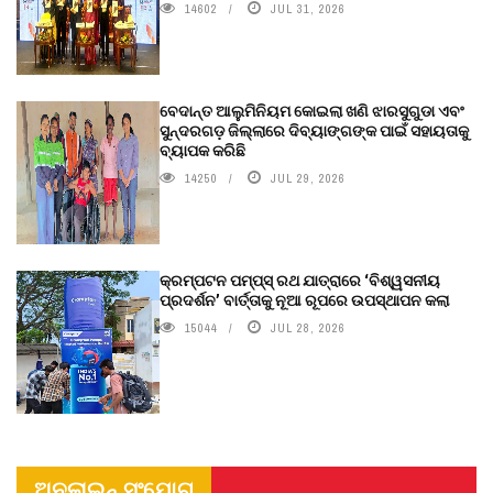
14602
JUL 31, 2026
ବେଦାନ୍ତ ଆଲୁମିନିୟମ କୋଇଲା ଖଣି ଝାରସୁଗୁଡା ଏବଂ
ସୁନ୍ଦରଗଡ଼ ଜିଲ୍ଲାରେ ଦିବ୍ୟାଙ୍ଗଙ୍କ ପାଇଁ ସହାୟତାକୁ
ବ୍ୟାପକ କରିଛି
14250
JUL 29, 2026
କ୍ରମ୍ପଟନ ପମ୍ପ୍‌ସ୍‌ ରଥ ଯାତ୍ରାରେ ‘ବିଶ୍ୱସନୀୟ
ପ୍ରଦର୍ଶନ’ ବାର୍ତ୍ତାକୁ ନୂଆ ରୂପରେ ଉପସ୍ଥାପନ କଲା
15044
JUL 28, 2026
ଅନଲାଇନ୍ ସଂଯୋଗ