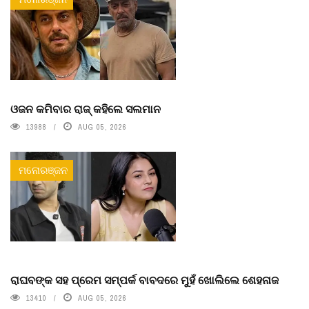
ଓଜନ କମିବାର ରାଜ୍ କହିଲେ ସଲମାନ
13988
AUG 05, 2026
ମନୋରଞ୍ଜନ
ରାଘବଙ୍କ ସହ ପ୍ରେମ ସମ୍ପର୍କ ବାବଦରେ ମୁହଁ ଖୋଲିଲେ ଶେହନାଜ
13410
AUG 05, 2026