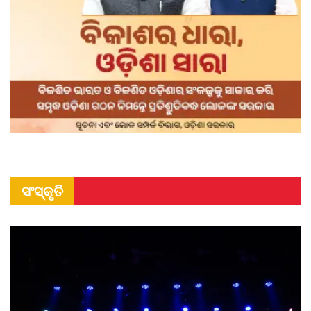
ସଂସ୍କୃତି