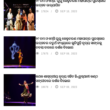
୨୯ ତମ ଓଏମ୍‌ସି. ଗୁରୁ କେଳୁଚରଣ ମହାପାତ୍ର ପୁରସ୍କାର
ଉତ୍ସବ ଉଦ୍‍ଯାପିତ
17624
SEP 10, 2023
୨୯ ତମ ଓଏମ୍‌ସି ଗୁରୁ କେଳୁଚରଣ ମହାପାତ୍ର ପୁରସ୍କାର
ଉତ୍ସବର ଚତୁର୍ଥ ସଂଧ୍ୟାରେ କୁଚିପୁଡ଼ି ନୃତ୍ୟ ସାଙ୍ଗକୁ
ତବଲା ବାଦରେ ଦର୍ଶକ ବିଭୋର
17675
SEP 09, 2023
କଥକ ଶାସ୍ତ୍ରୀୟ ନୃତ୍ୟ ସହିତ ହିନ୍ଦୁସ୍ଥାନୀ କଣ୍ଠ
ସଙ୍ଗୀତରେ ଦର୍ଶକ ବିଭୋର
18076
SEP 06, 2023