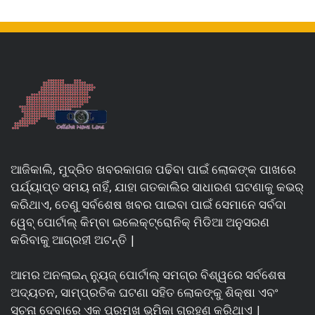
ଆଜିକାଲି, ମୁଦ୍ରିତ ଖବରକାଗଜ ପଢିବା ପାଇଁ ଲୋକଙ୍କ ପାଖରେ
ପର୍ଯ୍ୟାପ୍ତ ସମୟ ନାହିଁ, ଯାହା ଗତକାଲିର ସାଧାରଣ ଘଟଣାକୁ କଭର୍
କରିଥାଏ, ତେଣୁ ସର୍ବଶେଷ ଖବର ପାଇବା ପାଇଁ ସେମାନେ ସର୍ବଦା
ୱେବ୍ ପୋର୍ଟାଲ୍ କିମ୍ବା ଇଲେକ୍ଟ୍ରୋନିକ୍ ମିଡିଆ ଅନୁସରଣ
କରିବାକୁ ଆଗ୍ରହୀ ଅଟନ୍ତି |
ଆମର ଅନଲାଇନ୍ ନ୍ୟୁଜ୍ ପୋର୍ଟାଲ୍ ସମଗ୍ର ବିଶ୍ୱରେ ସର୍ବଶେଷ
ଅଦ୍ୟତନ, ସାମ୍ପ୍ରତିକ ଘଟଣା ସହିତ ଲୋକଙ୍କୁ ଶିକ୍ଷା ଏବଂ
ସୂଚନା ଦେବାରେ ଏକ ପ୍ରମୁଖ ଭୂମିକା ଗ୍ରହଣ କରିଥାଏ |