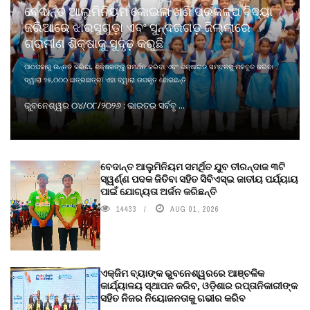
ବେଦାନ୍ତ ଆଲୁମିନିୟମ କୋଇଲା ଖଣି ପ୍ରକଳ୍ପ ବିଦ୍ୟା
ଜରିଆରେ ଝାରସୁଗୁଡ଼ା ଏବଂ ସୁନ୍ଦରଗଡ଼ ଜିଲ୍ଲାରେ
ଗ୍ରାମୀଣ ଶିକ୍ଷାକୁ ସୁଦୃଢ଼ କରୁଛି
ପାଠପଢାକୁ ଉନ୍ନତ କରିବା, ଶିକ୍ଷକଙ୍କୁ ସମର୍ଥନ କରିବା ଏବଂ ଶିକ୍ଷାଗତ ସମ୍ବଳକୁ ମଜବୁତ କରିବା
ଦ୍ୱାରା ୨୫,୦୦୦ ଛାତ୍ରଛାତ୍ରୀ ଏହା ଦ୍ୱାରା ଉପକୃତ ହୋଇଛନ୍ତି
ଭୁବନେଶ୍ୱର ୦୪/୦୮/୨୦୨୬ : ଭାରତର ସର୍ବବୃ ...
ବେଦାନ୍ତ ଆଲୁମିନିୟମ ସମର୍ଥିତ ଯୁବ ତୀରନ୍ଦାଜ ୩ଟି
ସ୍ୱର୍ଣ୍ଣ ପଦକ ଜିତିବା ସହିତ ସିବିଏସ୍ଇ ଜାତୀୟ ପର୍ଯ୍ୟାୟ
ପାଇଁ ଯୋଗ୍ୟତା ଅର୍ଜନ କରିଛନ୍ତି
14433
AUG 01, 2026
ଏକ୍ଜିମ ବ୍ୟାଙ୍କ ଭୁବନେଶ୍ୱରରେ ଆଞ୍ଚଳିକ
କାର୍ଯ୍ୟାଳୟ ସ୍ଥାପନ କରିବ, ଓଡ଼ିଶାର ରପ୍ତାନିକାରୀଙ୍କ
ସହିତ ନିଜର ନିୟୋଜନତାକୁ ଗଭୀର କରିବ