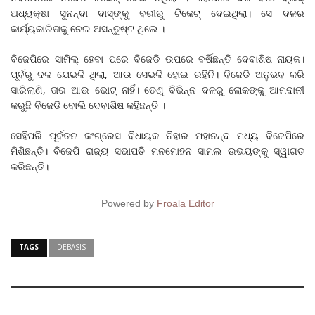
ଅଧ୍ୟକ୍ଷା ସୁନନ୍ଦା ଦାସ୍‌ଙ୍କୁ ବରୀରୁ ଟିକେଟ୍ ଦେଇଥିଲା। ସେ ଦଳର
କାର୍ଯ୍ୟକାରିତାକୁ ନେଇ ଅସନ୍ତୁଷ୍ଟ ଥିଲେ ।
ବିଜେପିରେ ସାମିଲ୍ ହେବା ପରେ ବିଜେଡି ଉପରେ ବର୍ଷିଛନ୍ତି ଦେବାଶିଷ ନାୟକ।
ପୂର୍ବରୁ ଦଳ ଯେଭଳି ଥିଲା, ଆଉ ସେଭଳି ହୋଇ ରହିନି। ବିଜେଡି ଅନୁଭବ କରି
ସାରିଲାଣି, ତାର ଆଉ ଭୋଟ୍ ନାହିଁ। ତେଣୁ ବିଭିନ୍ନ ଦଳରୁ ଲୋକଙ୍କୁ ଆମଦାନୀ
କରୁଛି ବିଜେଡି ବୋଲି ଦେବାଶିଷ କହିଛନ୍ତି ।
ସେହିପରି ପୂର୍ବତନ କଂଗ୍ରେସ ବିଧାୟକ ନିହାର ମହାନନ୍ଦ ମଧ୍ୟ ବିଜେପିରେ
ମିଶିଛନ୍ତି। ବିଜେପି ରାଜ୍ୟ ସଭାପତି ମନମୋହନ ସାମଲ ଉଭୟଙ୍କୁ ସ୍ୱାଗତ
କରିଛନ୍ତି।
Powered by
Froala Editor
TAGS
DEBASIS