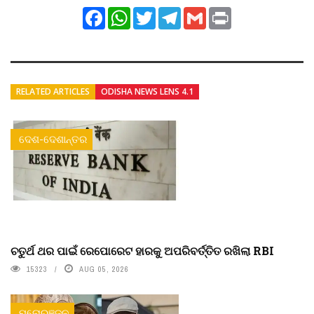
Facebook
WhatsApp
Twitter
Telegram
Gmail
Print
RELATED ARTICLES
ODISHA NEWS LENS 4.1
ଦେଶ-ଦେଶାନ୍ତର
ଚତୁର୍ଥ ଥର ପାଇଁ ରେପୋରେଟ ହାରକୁ ଅପରିବର୍ତ୍ତିତ ରଖିଲା RBI
15323
AUG 05, 2026
ମନୋରଞ୍ଜନ