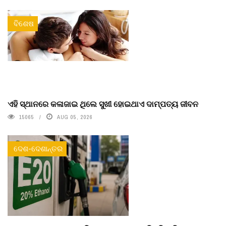
ବିଶେଷ
ଏହି ସ୍ଥାନରେ କଳାଜାଇ ଥିଲେ ସୁଖୀ ହୋଇଥାଏ ଦାମ୍ପତ୍ୟ ଜୀବନ
15065
AUG 05, 2026
ଦେଶ-ଦେଶାନ୍ତର