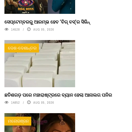
ସେପ୍ଟେମ୍ବରରୁ ଆରମ୍ଭ ହେବ 'ବିଗ୍ ବସ୍'ର ସିଜିନ୍
14528
AUG 05, 2026
ଦେଶ-ଦେଶାନ୍ତର
ଛତିଶଗଡ଼ ପରେ ମହାରାଷ୍ଟ୍ରରେ ବ୍ୟାନ ହେଲା ଆନାଲଗ ପନିର
14852
AUG 05, 2026
ମନୋରଞ୍ଜନ