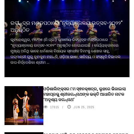
ରବୀନ୍ଦ୍ର ମଣ୍ଡପଠାରେ "ନୃତ୍ୟାଞ୍ଜଳୟ ଉତ୍ସବ-୨୦୨୨"
ଅନୁଷ୍ଠିତ
ଭୁବନେଶ୍ୱର, ୧୫/୦୫ (ନି.ପ୍ର.): ସ୍ଥାନୀୟ ରବୀନ୍ଦ୍ର ମଣ୍ଡପଠାରେ
"ନୃତ୍ୟାଞ୍ଜଳୟ ଉତ୍ସବ-୨୦୨୨" ଅନୁଷ୍ଠିତ ହୋଇଯାଇଛି । କାର୍ଯ୍ୟକ୍ରମରେ
ମୁଖ୍ୟ ଅତିଥି ଭାବେ ଧର୍ମଶାଳା ବିଧାୟକ ସ୍ଵାଧୀନ ହିମାଂଶୁ ଶେଖର ସାହୁ,
ପଦ୍ମଶ୍ରୀ ଗୁରୁ କୁମକୁମ ମହାନ୍ତି, ଓଡ଼ିଆ ଭାଷା, ସାହିତ୍ୟ ଓ ସଂସ୍କୃତି ବିଭାଗର
ଉପ-ନିର୍ଦ୍ଦେଶିକା ଶ୍ରୀମ ...
ଓଡ଼ିଶାଲିଙ୍କ୍ସର ୮ମ ସ୍ଵନକ୍ଷତ୍ର, ଲୁହରେ ଭିଜାଇଲା
ମହାପ୍ରଭୁ ଶ୍ରୀଜଗନ୍ନାଥଙ୍କ ଭକ୍ତି ଆଧାରିତ ନାଟକ
‘ଅଦୃଶ୍ୟ ଜଗନ୍ନାଥ‘
17015
JUN 25, 2025