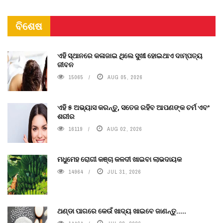
ବିଶେଷ
ଏହି ସ୍ଥାନରେ କଳାଜାଇ ଥିଲେ ସୁଖୀ ହୋଇଥାଏ ଦାମ୍ପତ୍ୟ
ଜୀବନ
15065
AUG 05, 2026
ଏହି ୫ ଅଭ୍ୟାସ କରନ୍ତୁ, ସତେଜ ରହିବ ଆପଣଙ୍କ ଚର୍ମ ଏବଂ
ଶରୀର
16119
AUG 02, 2026
ମଧୁମେହ ରୋଗୀ କଞ୍ଚା କଳଦୀ ଖାଇବା ଲାଭଦାୟକ
14964
JUL 31, 2026
ଥଣ୍ଡା ପାଗରେ କେଉଁ ଖାଦ୍ୟ ଖାଇବେ ଜାଣନ୍ତୁ.....