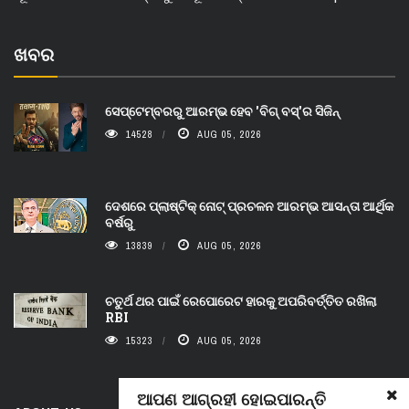
ଖବର
ସେପ୍ଟେମ୍ବରରୁ ଆରମ୍ଭ ହେବ 'ବିଗ୍ ବସ୍'ର ସିଜିନ୍
14528
AUG 05, 2026
ଦେଶରେ ପ୍ଲାଷ୍ଟିକ୍ ନୋଟ୍‌ ପ୍ରଚଳନ ଆରମ୍ଭ ଆସନ୍ତା ଆର୍ଥିକ
ବର୍ଷରୁ
13839
AUG 05, 2026
ଚତୁର୍ଥ ଥର ପାଇଁ ରେପୋରେଟ ହାରକୁ ଅପରିବର୍ତ୍ତିତ ରଖିଲା
RBI
15323
AUG 05, 2026
ଆପଣ ଆଗ୍ରହୀ ହୋଇପାରନ୍ତି