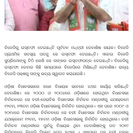
ବିଜେଡିରୁ ଇସ୍ତଫା ଦେଇଛନ୍ତି ପୂର୍ବତନ ମନ୍ତ୍ରୀ ଦେବାଶିଷ ନାୟକ। ବିଜେଡି
ପ୍ରାଥମିକ ସଦସ୍ୟ ପଦରୁ ସେ ଇସ୍ତଫା ଦେଇଛନ୍ତି। ଏନେଇ ବିଜେଡି
ସୁପ୍ରିମୋଙ୍କୁ ଚିଠି ଲେଖି ସେ ତାଙ୍କର ଇସ୍ତଫାପତ୍ର ଦେଇଛନ୍ତି। ବିଜେଡିରୁ
ଇସ୍ତଫା ଦେବାର କିଛି ସମୟପରେ ବିଜେପିରେ ମିଶିଛନ୍ତି ଦେବାଶିଷ। ରାଜ୍ୟ
ବିଜେପି ପକ୍ଷରୁ ତାଙ୍କୁ ଭବ୍ୟ ସ୍ୱାଗତ କରାଯାଇଛି।
ଓଡ଼ିଶା ବିଧାନସଭାରେ ଜଣେ ବିଧାୟକ ଭାବରେ ୪ଥର କାର୍ଯ୍ୟ କରିଛନ୍ତି
ଦେବାଶିଷ। ସେ ୨୦୦୦ ଓ ୨୦୦୪ରେ ଓଡ଼ିଶାରେ ହୋଇଥିବା ବିଧାନସଭା
ନିର୍ବାଚନରେ ସେ ବରୀ-ଡେରାବିଶ ବିଧାନସଭା ନିର୍ବାଚନ ମଣ୍ଡଳୀରୁ ଯଥାକ୍ରମେ
୧୨ତମ, ୧୩ତମ ଓଡ଼ିଶା ବିଧାନସଭାକୁ ନିର୍ବାଚିତ ହୋଇଥିଲେ। ଏହା ପରେ ୨୦୦୯ ଓ
୨୦୧୪ରେ ବିଧାନସଭା ନିର୍ବାଚନରେ ସେ ବରୀ ବିଧାନସଭା ନିର୍ବାଚନ ମଣ୍ଡଳୀରୁ
ଯଥାକ୍ରମେ ୧୨ତମ, ୧୫ତମ ଓଡ଼ିଶା ବିଧାନସଭାକୁ ନିର୍ବାଚିତ ହୋଇଥିଲେ। ବରୀ
ନିର୍ବାଚନ ମଣ୍ଡଳୀରେ ପୁର୍ବରୁ ବିଧାୟକ ଥିବା ଦେବାଶିଷଙ୍କୁ ଗତ ୨୦୧୯
ନିର୍ବାଚନରେ ନିଜେଡି ଟିକେଟ୍ ଦେଇ ନଥିଲା । ଏହାପରେ ଦଳ ବରୀ ବ୍ଲକ୍