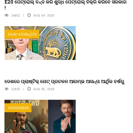
E20 ପେଟ୍ରୋଲ୍ ବନ୍ଦ କରି ଶୁଦ୍ଧ ପେଟ୍ରୋଲ୍ ବିକ୍ରି କରିବେ ସରକାର
!
14652
AUG 04, 2026
ଦେଶ-ଦେଶାନ୍ତର
ଦେଶରେ ପ୍ଲାଷ୍ଟିକ୍ ନୋଟ୍‌ ପ୍ରଚଳନ ଆରମ୍ଭ ଆସନ୍ତା ଆର୍ଥିକ ବର୍ଷରୁ
13839
AUG 05, 2026
ମନୋରଞ୍ଜନ