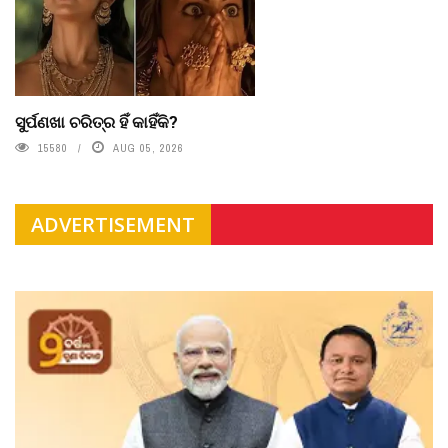
ସୁର୍ପଣଖା ଚରିତ୍ର ହିଁ କାହିଁକି?
15580
AUG 05, 2026
ADVERTISEMENT