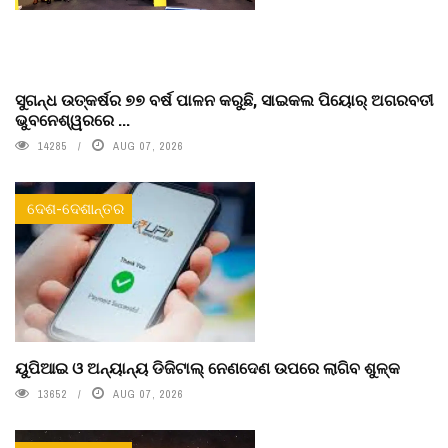
ସୁଗନ୍ଧ ଉତ୍କର୍ଷର ୭୭ ବର୍ଷ ପାଳନ କରୁଛି, ସାଇକଲ ପିୟୋର୍‌ ଅଗରବତୀ
ଭୁବନେଶ୍ୱରରେ ...
14285
AUG 07, 2026
ଦେଶ-ଦେଶାନ୍ତର
ୟୁପିଆଇ ଓ ଅନ୍ୟାନ୍ୟ ଡିଜିଟାଲ୍ ନେଣଦେଣ ଉପରେ ଲାଗିବ ଶୁଳ୍କ
13652
AUG 07, 2026