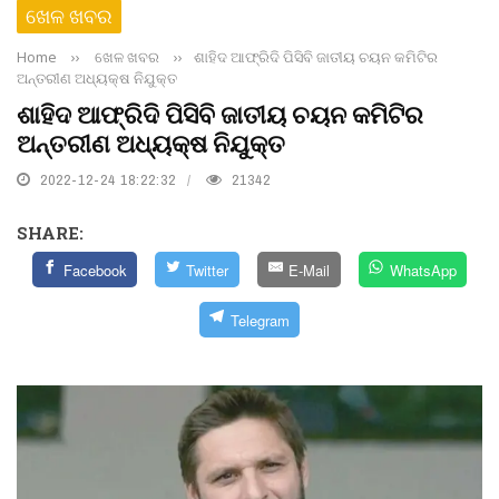
ଖେଳ ଖବର
Home
››
ଖେଳ ଖବର
››
ଶାହିଦ ଆଫ୍ରିଦି ପିସିବି ଜାତୀୟ ଚୟନ କମିଟିର
ଅନ୍ତରୀଣ ଅଧ୍ୟକ୍ଷ ନିଯୁକ୍ତ
ଶାହିଦ ଆଫ୍ରିଦି ପିସିବି ଜାତୀୟ ଚୟନ କମିଟିର
ଅନ୍ତରୀଣ ଅଧ୍ୟକ୍ଷ ନିଯୁକ୍ତ
2022-12-24 18:22:32
21342
SHARE:
Facebook
Twitter
E-Mail
WhatsApp
Telegram