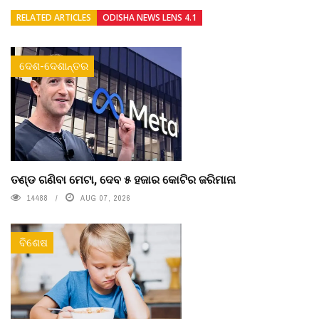
RELATED ARTICLES
ODISHA NEWS LENS 4.1
ଦେଶ-ଦେଶାନ୍ତର
ତଣ୍ଡ ଗଣିବା ମେଟା, ଦେବ ୫ ହଜାର କୋଟିର ଜରିମାନା
14488
AUG 07, 2026
ବିଶେଷ