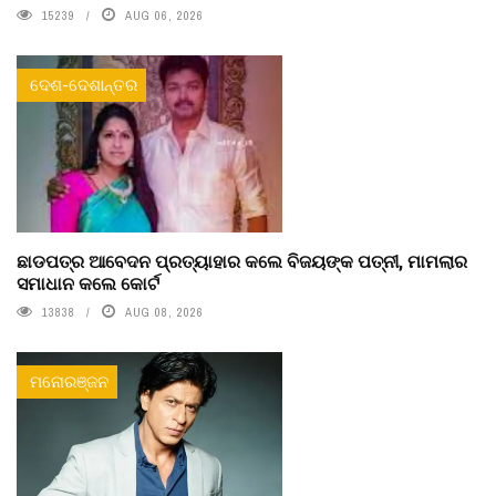
15239
AUG 06, 2026
ଦେଶ-ଦେଶାନ୍ତର
ଛାଡପତ୍ର ଆବେଦନ ପ୍ରତ୍ୟାହାର କଲେ ବିଜୟଙ୍କ ପତ୍ନୀ, ମାମଲାର
ସମାଧାନ କଲେ କୋର୍ଟ
13838
AUG 08, 2026
ମନୋରଞ୍ଜନ