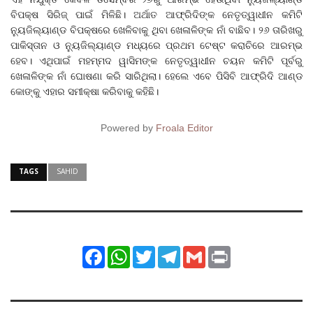
ବିପକ୍ଷ ସିରିଜ୍‌ ପାଇଁ ମିଳିଛି। ଅର୍ଥାତ ଆଫ୍ରିଦିଙ୍କ ନେତୃତ୍ୱାଧୀନ କମିଟି
ନ୍ୟୁଜିଲ୍ୟାଣ୍ଡ ବିପକ୍ଷରେ ଖେଳିବାକୁ ଥିବା ଖେଳାଳିଙ୍କ ନାଁ ବାଛିବ। ୨୬ ତାରିଖରୁ
ପାକିସ୍ତାନ ଓ ନ୍ୟୁଜିଲ୍ୟାଣ୍ଡ ମଧ୍ୟରେ ପ୍ରଥମ ଟେଷ୍ଟ କରାଚିରେ ଆରମ୍ଭ
ହେବ। ଏଥିପାଇଁ ମହମ୍ମଦ ୱାସିମଙ୍କ ନେତୃତ୍ୱାଧୀନ ଚୟନ କମିଟି ପୂର୍ବରୁ
ଖେଳାଳିଙ୍କ ନାଁ ଘୋଷଣା କରି ସାରିଥିଲା। ହେଲେ ଏବେ ପିସିବି ଆଫ୍ରିଦି ଆଣ୍ଡ
କୋଙ୍କୁ ଏହାର ସମୀକ୍ଷା କରିବାକୁ କହିଛି।
Powered by
Froala Editor
TAGS
SAHID
Facebook
WhatsApp
Twitter
Telegram
Gmail
Print