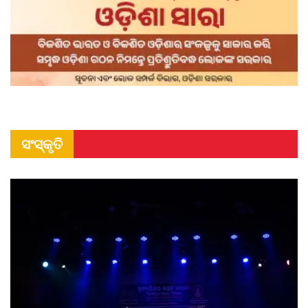
ସଂସ୍କୃତି