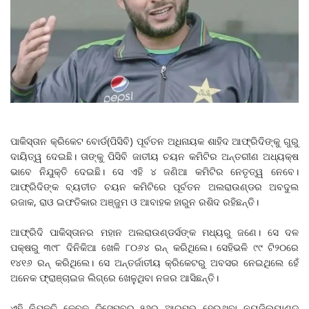
ପାକିସ୍ତାନ କ୍ରିକେଟ ବୋର୍ଡ(ପିସିବି) ପୂର୍ବତନ ଅଧିନାୟକ ଶାହିଦ ଆଫ୍ରିଦିଙ୍କୁ ଗୁରୁ
ଦାୟିତ୍ୱ ଦେଇଛି। ତାଙ୍କୁ ପିସିବି ଜାତୀୟ ଚୟନ କମିଟିର ଅନ୍ତରୀଣ ଅଧ୍ୟକ୍ଷ
ଭାବେ ନିଯୁକ୍ତି ଦେଇଛି। ସେ ଏହି ୪ ଜଣିଆ କମିଟିର ନେତୃତ୍ୱ ନେବେ।
ଆଫ୍ରିଦିଙ୍କ ବ୍ୟତୀତ ଚୟନ କମିଟିରେ ପୂର୍ବତନ ଅଲରାଉଣ୍ଡର ଅବଦୁଲ
ରଜାକ, ରାଓ ଇଫତିକାର ଅଞ୍ଜୁମ ଓ ଆବାହକ ହାରୁନ ରଶିଦ ରହିଛନ୍ତି।
ଆଫ୍ରିଦି ପାକିସ୍ତାନର ମହାନ ଅଲରାଉଣ୍ଡର୍ସଙ୍କ ମଧ୍ୟରୁ ଜଣେ। ସେ ଦଳ
ପକ୍ଷରୁ ୩୯୮ ଦିନିକିଆ ଖେଳି ୮୦୬୪ ରନ୍‌ କରିଥିଲେ। ସେହିଭଳି ୯୯ ଟି୨୦ରେ
୧୪୧୬ ରନ୍‌ କରିଥିଲେ। ସେ ଅନ୍ତର୍ଜାତୀୟ କ୍ରିକେଟରୁ ଅବସର ନେଇଥିଲେ ହେଁ
ଅନେକ ଫ୍ରାଞ୍ଚାଇଜ ଲିଗ୍‌ରେ ଖେଳୁଥିବା ନଜର ଆସିଛନ୍ତି।
ଏହି ନିଯୁକ୍ତି କେବଳ ଡିସେମ୍ବର ୨୬ରୁ ଆରମ୍ଭ ହେଉଥିବା ନ୍ୟୁଜିଲ୍ୟାଣ୍ଡ