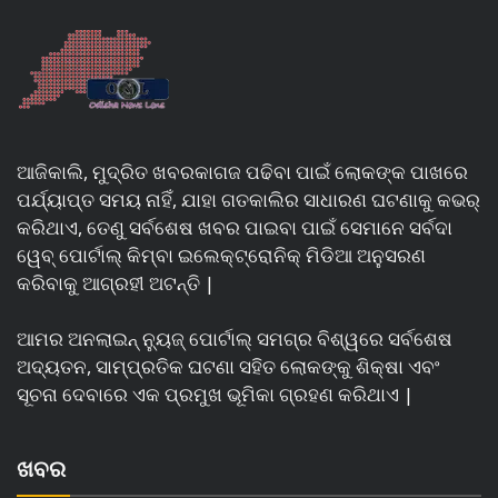
ଆଜିକାଲି, ମୁଦ୍ରିତ ଖବରକାଗଜ ପଢିବା ପାଇଁ ଲୋକଙ୍କ ପାଖରେ
ପର୍ଯ୍ୟାପ୍ତ ସମୟ ନାହିଁ, ଯାହା ଗତକାଲିର ସାଧାରଣ ଘଟଣାକୁ କଭର୍
କରିଥାଏ, ତେଣୁ ସର୍ବଶେଷ ଖବର ପାଇବା ପାଇଁ ସେମାନେ ସର୍ବଦା
ୱେବ୍ ପୋର୍ଟାଲ୍ କିମ୍ବା ଇଲେକ୍ଟ୍ରୋନିକ୍ ମିଡିଆ ଅନୁସରଣ
କରିବାକୁ ଆଗ୍ରହୀ ଅଟନ୍ତି |
ଆମର ଅନଲାଇନ୍ ନ୍ୟୁଜ୍ ପୋର୍ଟାଲ୍ ସମଗ୍ର ବିଶ୍ୱରେ ସର୍ବଶେଷ
ଅଦ୍ୟତନ, ସାମ୍ପ୍ରତିକ ଘଟଣା ସହିତ ଲୋକଙ୍କୁ ଶିକ୍ଷା ଏବଂ
ସୂଚନା ଦେବାରେ ଏକ ପ୍ରମୁଖ ଭୂମିକା ଗ୍ରହଣ କରିଥାଏ |
ଖବର