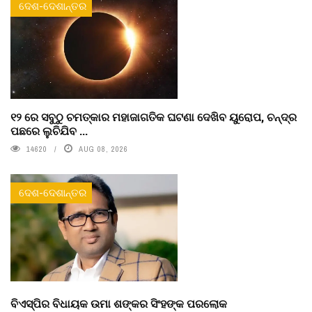
ଦେଶ-ଦେଶାନ୍ତର
୧୨ ରେ ସବୁଠୁ ଚମତ୍କାର ମହାଜାଗତିକ ଘଟଣା ଦେଖିବ ୟୁରୋପ, ଚନ୍ଦ୍ର
ପଛରେ ଲୁଚିଯିବ ...
14620
AUG 08, 2026
ଦେଶ-ଦେଶାନ୍ତର
ବିଏସ୍‌ପିର ବିଧାୟକ ଉମା ଶଙ୍କର ସିଂହଙ୍କ ପରଲୋକ