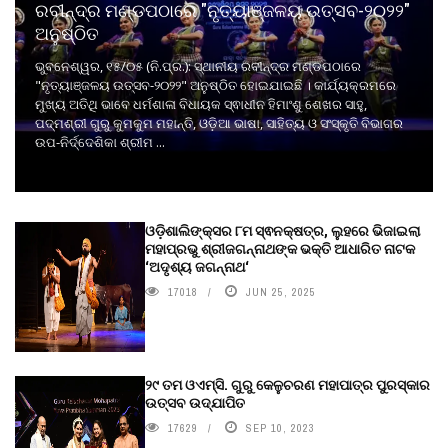
ରବୀନ୍ଦ୍ର ମଣ୍ଡପଠାରେ "ନୃତ୍ୟାଞ୍ଜଳୟ ଉତ୍ସବ-୨୦୨୨"
ଅନୁଷ୍ଠିତ
ଭୁବନେଶ୍ୱର, ୧୫/୦୫ (ନି.ପ୍ର.): ସ୍ଥାନୀୟ ରବୀନ୍ଦ୍ର ମଣ୍ଡପଠାରେ
"ନୃତ୍ୟାଞ୍ଜଳୟ ଉତ୍ସବ-୨୦୨୨" ଅନୁଷ୍ଠିତ ହୋଇଯାଇଛି । କାର୍ଯ୍ୟକ୍ରମରେ
ମୁଖ୍ୟ ଅତିଥି ଭାବେ ଧର୍ମଶାଳା ବିଧାୟକ ସ୍ଵାଧୀନ ହିମାଂଶୁ ଶେଖର ସାହୁ,
ପଦ୍ମଶ୍ରୀ ଗୁରୁ କୁମକୁମ ମହାନ୍ତି, ଓଡ଼ିଆ ଭାଷା, ସାହିତ୍ୟ ଓ ସଂସ୍କୃତି ବିଭାଗର
ଉପ-ନିର୍ଦ୍ଦେଶିକା ଶ୍ରୀମ ...
ଓଡ଼ିଶାଲିଙ୍କ୍ସର ୮ମ ସ୍ଵନକ୍ଷତ୍ର, ଲୁହରେ ଭିଜାଇଲା
ମହାପ୍ରଭୁ ଶ୍ରୀଜଗନ୍ନାଥଙ୍କ ଭକ୍ତି ଆଧାରିତ ନାଟକ
‘ଅଦୃଶ୍ୟ ଜଗନ୍ନାଥ‘
17018
JUN 25, 2025
୨୯ ତମ ଓଏମ୍‌ସି. ଗୁରୁ କେଳୁଚରଣ ମହାପାତ୍ର ପୁରସ୍କାର
ଉତ୍ସବ ଉଦ୍‍ଯାପିତ
17629
SEP 10, 2023