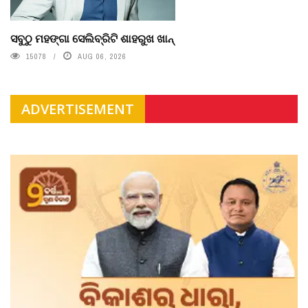
ସବୁଠୁ ମହଙ୍ଗା ସେଲିବ୍ରିଟି ଶାହରୁଖ ଖାନ୍
15078
AUG 06, 2026
ADVERTISEMENT