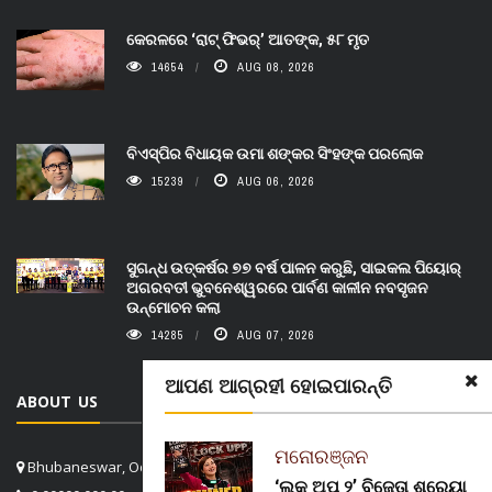
କେରଳରେ ‘ରାଟ୍ ଫିଭର୍’ ଆତଙ୍କ, ୫୮ ମୃତ
14654
AUG 08, 2026
ବିଏସ୍‌ପିର ବିଧାୟକ ଉମା ଶଙ୍କର ସିଂହଙ୍କ ପରଲୋକ
15239
AUG 06, 2026
ସୁଗନ୍ଧ ଉତ୍କର୍ଷର ୭୭ ବର୍ଷ ପାଳନ କରୁଛି, ସାଇକଲ ପିୟୋର୍‌
ଅଗରବତୀ ଭୁବନେଶ୍ୱରରେ ପାର୍ବଣ କାଳୀନ ନବସୃଜନ
ଉନ୍ମୋଚନ କଲା
14285
AUG 07, 2026
ଆପଣ ଆଗ୍ରହୀ ହୋଇପାରନ୍ତି
ABOUT US
ମନୋରଞ୍ଜନ
Bhubaneswar, Odisha, India
‘ଲକ୍ ଅପ୍ ୨’ ବିଜେତା ଶ୍ରେୟା