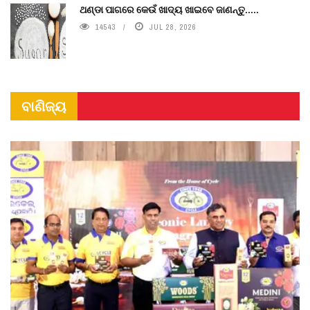
ଥଣ୍ଡା ପାଗରେ କେଉଁ ଖାଦ୍ୟ ଖାଇବେ ଜାଣନ୍ତୁ.....
14543
JUL 28, 2026
ବାଣିଜ୍ୟ