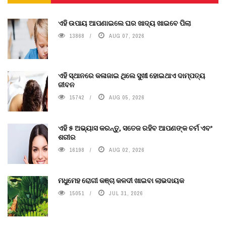
ଏହି ଉପାୟ ଆପଣାଇଲେ ଘର ଖାଦ୍ୟ ଖାଇବେ ପିଲା
13868
AUG 07, 2026
ଏହି ସ୍ଥାନରେ କଳାଜାଇ ଥିଲେ ସୁଖୀ ହୋଇଥାଏ ଦାମ୍ପତ୍ୟ
ଜୀବନ
15742
AUG 05, 2026
ଏହି ୫ ଅଭ୍ୟାସ କରନ୍ତୁ, ସତେଜ ରହିବ ଆପଣଙ୍କ ଚର୍ମ ଏବଂ
ଶରୀର
16198
AUG 02, 2026
ମଧୁମେହ ରୋଗୀ କଞ୍ଚା କଳଦୀ ଖାଇବା ଲାଭଦାୟକ
15051
JUL 31, 2026