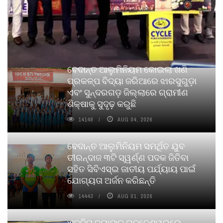
ବେଦାନ୍ତ ଆଲୁମିନିୟମ କୋଇଲା ଖଣି
ପ୍ରକଳ୍ପ ବିଦ୍ୟା ଜରିଆରେ ଝାରସୁଗୁଡ଼ା
ଏବଂ ସୁନ୍ଦରଗଡ଼ ଜିଲ୍ଲାରେ ଗ୍ରାମୀଣ
ଶିକ୍ଷାକୁ ସୁଦୃଢ଼ କରୁଛି
14148
AUG 04, 2026
ବେଦାନ୍ତ ଆଲୁମିନିୟମ ସମର୍ଥିତ ଯୁବ
ତୀରନ୍ଦାଜ ୩ଟି ସ୍ୱର୍ଣ୍ଣ ପଦକ ଜିତିବା
ସହିତ ସିବିଏସ୍ଇ ଜାତୀୟ ପର୍ଯ୍ୟାୟ ପାଇଁ
ଯୋଗ୍ୟତା ଅର୍ଜନ କରିଛନ୍ତି
14443
AUG 01, 2026
ଏକ୍ଜିମ ବ୍ୟାଙ୍କ ଭୁବନେଶ୍ୱରରେ