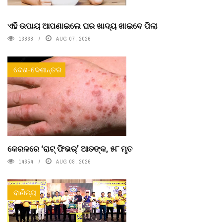
ଏହି ଉପାୟ ଆପଣାଇଲେ ଘର ଖାଦ୍ୟ ଖାଇବେ ପିଲା
13868
AUG 07, 2026
ଦେଶ-ଦେଶାନ୍ତର
କେରଳରେ ‘ରାଟ୍ ଫିଭର୍’ ଆତଙ୍କ, ୫୮ ମୃତ
14654
AUG 08, 2026
ବାଣିଜ୍ୟ