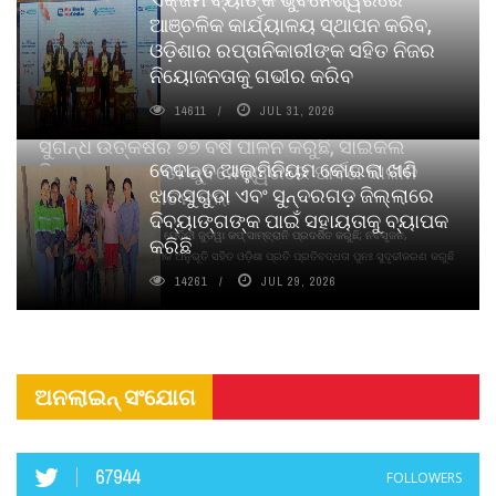
ଆଞ୍ଚଳିକ କାର୍ଯ୍ୟାଳୟ ସ୍ଥାପନ କରିବ,
ଓଡ଼ିଶାର ରପ୍ତାନିକାରୀଙ୍କ ସହିତ ନିଜର
ନିୟୋଜନତାକୁ ଗଭୀର କରିବ
14611
JUL 31, 2026
ସୁଗନ୍ଧ ଉତ୍କର୍ଷର ୭୭ ବର୍ଷ ପାଳନ କରୁଛି, ସାଇକଲ
ବେଦାନ୍ତ ଆଲୁମିନିୟମ କୋଇଲା ଖଣି
ପିୟୋର୍‌ ଅଗରବତୀ ଭୁବନେଶ୍ୱରରେ ପାର୍ବଣ କାଳୀନ
ଝାରସୁଗୁଡା ଏବଂ ସୁନ୍ଦରଗଡ଼ ଜିଲ୍ଲାରେ
ନବସୃଜନ ଉନ୍ମୋଚନ କଲା
ଦିବ୍ୟାଙ୍ଗଙ୍କ ପାଇଁ ସହାୟତାକୁ ବ୍ୟାପକ
ବାଉଁଶ ବିହୀନ କଠିନ ଧୂପ ଏବଂ ମେଦିନୀ ଜୁଡୱା କପ୍‌ ସାମ୍ବ୍ରାନି ପ୍ରଦର୍ଶିତ କରୁଛି; ନବସୃଜନ,
କରିଛି
ଦୀର୍ଘସ୍ଥାୟିତା ଏବଂ ଆଧ୍ୟାତ୍ମିକ ଅନୁଭୂତି ସହିତ ଓଡ଼ିଶା ପ୍ରତି ପ୍ରତିବଦ୍ଧତା ପୁନଃ ସୁଦୃଢୀକରଣ କରୁଛି
14261
JUL 29, 2026
ଅନଲାଇନ୍ ସଂଯୋଗ
67944
FOLLOWERS