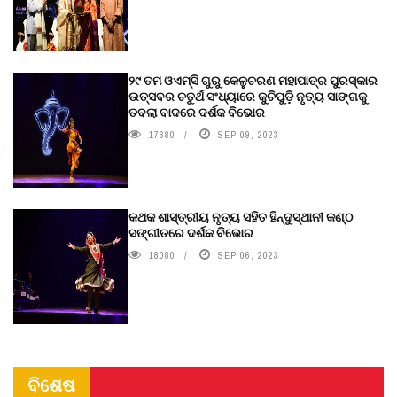
୨୯ ତମ ଓଏମ୍‌ସି ଗୁରୁ କେଳୁଚରଣ ମହାପାତ୍ର ପୁରସ୍କାର
ଉତ୍ସବର ଚତୁର୍ଥ ସଂଧ୍ୟାରେ କୁଚିପୁଡ଼ି ନୃତ୍ୟ ସାଙ୍ଗକୁ
ତବଲା ବାଦରେ ଦର୍ଶକ ବିଭୋର
17680
SEP 09, 2023
କଥକ ଶାସ୍ତ୍ରୀୟ ନୃତ୍ୟ ସହିତ ହିନ୍ଦୁସ୍ଥାନୀ କଣ୍ଠ
ସଙ୍ଗୀତରେ ଦର୍ଶକ ବିଭୋର
18080
SEP 06, 2023
ବିଶେଷ